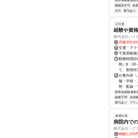
業界未経験者歓
職場見学可
転
夕方
賞与あり
正社員
経験や資格
株式会社ハイ
月給300,0
交通・アク
千葉県船橋
勤務時間詳
間／8：00
て、夜間作業
仕事内容 
舗・学校・
明・配線・
業界未経験者歓
経験不問
未経
賞与あり
ブラ
派遣社員
病院内で
株式会社シグ
時給1,350