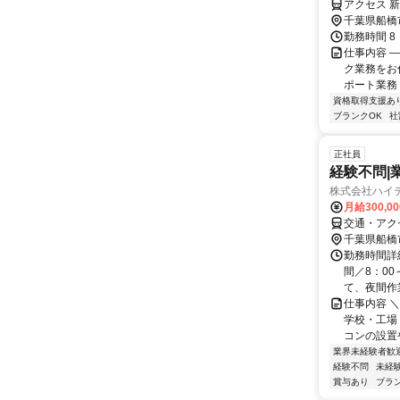
アクセス 
千葉県船橋
勤務時間 8
仕事内容 
ク業務をお任
ポート業務 
資格取得支援あ
ブランクOK
社
正社員
経験不問|
株式会社ハイ
月給300,0
交通・アク
千葉県船橋
勤務時間詳
間／8：00
て、夜間作業
仕事内容 
学校・工場
コンの設置
業界未経験者歓
経験不問
未経
賞与あり
ブラ