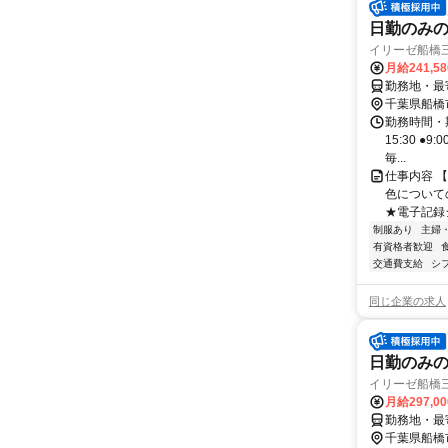
日勤のみ
イリーゼ船橋
月給241,5
勤務地・最寄
千葉県船橋
勤務時間・期
15:30 ●
毎...
仕事内容 
色について
★電子記録
制服あり
主婦
有資格者歓迎
交通費支給
シ
同じ企業の求人
日勤のみ
イリーゼ船橋
月給297,0
勤務地・最寄
千葉県船橋