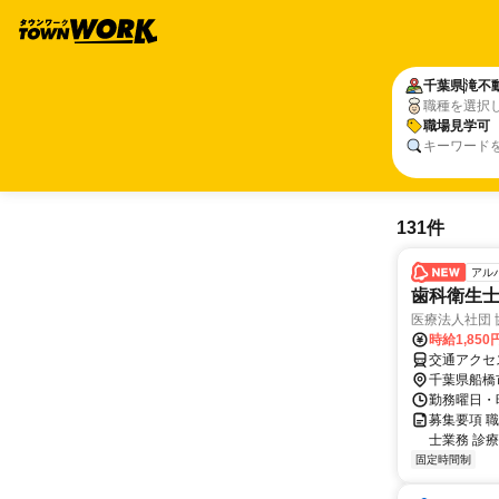
千葉県
滝不
職種を選択
職場見学可
キーワード
131件
アル
歯科衛生
医療法人社団
時給1,85
交通アクセ
千葉県船橋
勤務曜日・時
募集要項 
士業務 診
固定時間制