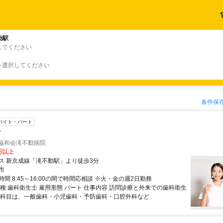
動駅
してください
を選択してください
条件保
バイト・パート
士
 協和会滝不動病院
0円以上
ス 新京成線「滝不動駅」より徒歩3分
市
間 8:45～16:00の間で時間応相談 ※火・金の週2日勤務
職種 歯科衛生士 雇用形態 パート 仕事内容 訪問診療と外来での歯科衛生
療科目は、一般歯科・小児歯科・予防歯科・口腔外科など