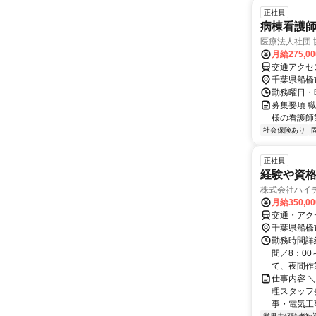
正社員
病棟看護
医療法人社団
月給275,0
交通アクセ
千葉県船橋
勤務曜日・時間
募集要項 職
様の看護師
社会保険あり
正社員
経験や資格
株式会社ハイ
月給350,0
交通・アク
千葉県船橋
勤務時間詳
間／8：00
て、夜間作業
仕事内容 
理スタッフ
事・電気工