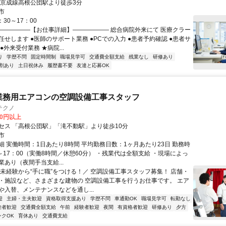
新京成線高根公団駅より徒歩3分
市
：30～17：00
――――――【お仕事詳細】―――――― 総合病院外来にて 医療クラー
せします ●医師のサポート業務 ●PCでの入力 ●患者予約確認 ●患者サ
●外来受付業務 ★病院...
り
学歴不問
固定時間制
職場見学可
交通費全額支給
残業なし
研修あり
割あり
土日祝休み
履歴書不要
友達と応募OK
業務用エアコンの空調設備工事スタッフ
テクノ
00円以上
セス 「高根公団駅」「滝不動駅」より徒歩10分
市
細 実働時間：1日あたり8時間 平均勤務日数：1ヶ月あたり23日 勤務時
～17：00（実働8時間／休憩60分） ・残業代は全額支給 ・現場によっ
あり（夜間手当支給...
＼未経験から“手に職”をつける！／ 空調設備工事スタッフ募集！ 店舗・
・施設など、さまざまな建物の 空調設備工事を行うお仕事です。 エア
や入替、メンテナンスなどを通し...
迎
主婦・主夫歓迎
資格取得支援あり
学歴不問
車通勤OK
職場見学可
転勤なし
験者歓迎
交通費全額支給
午前
経験者歓迎
夜間
有資格者歓迎
研修あり
夕方
ンクOK
育休あり
交通費支給