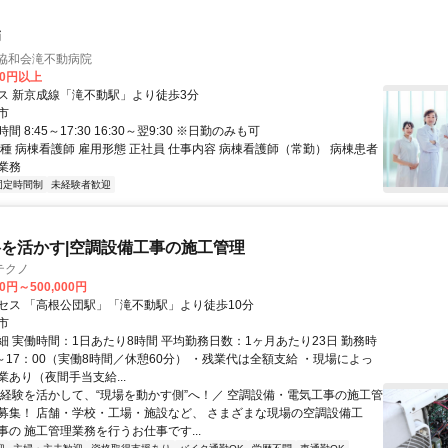
師
 協和会滝不動病院
00円以上
ス 新京成線「滝不動駅」より徒歩3分
市
 8:45～17:30 16:30～翌9:30 ※日勤のみも可
種 病棟看護師 雇用形態 正社員 仕事内容 病棟看護師（常勤） 病棟患者
業務
固定時間制
未経験者歓迎
を活かす|空調設備工事の施工管理
テクノ
00円～500,000円
セス 「高根公団駅」「滝不動駅」より徒歩10分
市
細 実働時間：1日あたり8時間 平均勤務日数：1ヶ月あたり23日 勤務時
～17：00（実働8時間／休憩60分） ・残業代は全額支給 ・現場によっ
あり（夜間手当支給...
＼経験を活かして、“現場を動かす側”へ！／ 空調設備・電気工事の施工管
募集！ 店舗・学校・工場・施設など、 さまざまな現場の空調設備工
事の 施工管理業務を行うお仕事です...