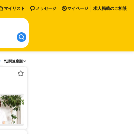
マイリスト
メッセージ
マイページ
求人掲載のご相談
存
関連度順