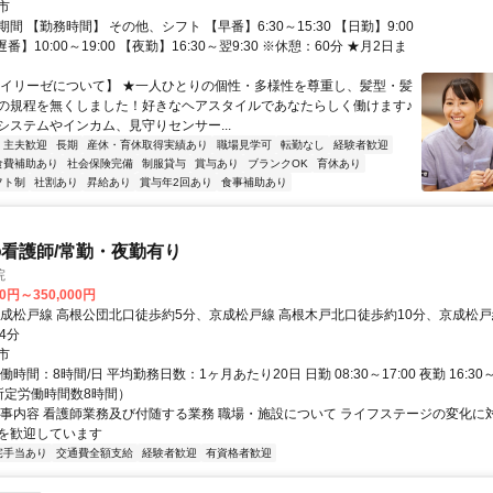
市
間 【勤務時間】 その他、シフト 【早番】6:30～15:30 【日勤】9:00
【遅番】10:00～19:00 【夜勤】16:30～翌9:30 ※休憩：60分 ★月2日ま
【イリーゼについて】 ★一人ひとりの個性・多様性を尊重し、髪型・髪
の規程を無くしました！好きなヘアスタイルであなたらしく働けます♪
システムやインカム、見守りセンサー...
・主夫歓迎
長期
産休・育休取得実績あり
職場見学可
転勤なし
経験者歓迎
食費補助あり
社会保険完備
制服貸与
賞与あり
ブランクOK
育休あり
フト制
社割あり
昇給あり
賞与年2回あり
食事補助あり
看護師/常勤・夜勤有り
院
00円～350,000円
京成松戸線 高根公団北口徒歩約5分、京成松戸線 高根木戸北口徒歩約10分、京成松戸
4分
市
時間：8時間/日 平均勤務日数：1ヶ月あたり20日 日勤 08:30～17:00 夜勤 16:30～
所定労働時間数8時間）
仕事内容 看護師業務及び付随する業務 職場・施設について ライフステージの変化に
を歓迎しています
宅手当あり
交通費全額支給
経験者歓迎
有資格者歓迎