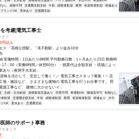
迎
主婦・主夫歓迎
資格取得支援あり
バイク通勤OK
学歴不問
車通勤OK
勤なし
経験不問
交通費全額支給
午前
経験者歓迎
夜間
有資格者歓迎
研修あり
ブランクOK
育休あり
交通費支給
を考慮|電気工事士
テクノ
00円以上
セス 「高根公団駅」「滝不動駅」より徒歩10分
市
細 実働時間：1日あたり8時間 平均勤務日数：1ヶ月あたり23日 勤務時
～17：00（実働8時間／休憩60分） ・残業代は全額支給 ・現場によっ
あり（夜間手当支給...
＼資格を活かして、安定して働く！／ 電気工事士スタッフ募集！✨ 店
工場・施設など、 さまざまな建物の 電気工事を行うお仕事です。 照
電源工事など、 建物に欠かせないイ...
迎
主婦・主夫歓迎
資格取得支援あり
学歴不問
車通勤OK
職場見学可
転勤なし
験者歓迎
交通費全額支給
午前
経験者歓迎
夜間
有資格者歓迎
研修あり
夕方
ンクOK
育休あり
交通費支給
の医師のサポート事務
マスタッフ
円