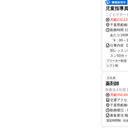
児童指導
こどもサポー
月給232,1
千葉県船橋
勤務時間 1
あたり16
「9：00～18
仕事内容 
別レッスン
スン50分＋
フリーター歓迎
シフト制
正社員
薬剤師
医療法人社団
月給350,0
交通アクセ
千葉県船橋
勤務曜日・時間
募集要項 職
固定時間制
社