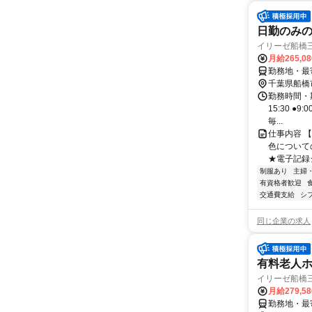
日勤のみ
イリーゼ船橋
月給265,0
勤務地・最寄
千葉県船橋
勤務時間・期
15:30 ●
毎...
仕事内容 
色について
★電子記録
制服あり
主婦
有資格者歓迎
交通費支給
シ
同じ企業の求人
有料老人
イリーゼ船橋
月給279,5
勤務地・最寄