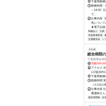
千葉県船橋
勤務時間・期
～18:00 
で...
仕事内容 
色について
★電子記録
制服あり
主婦
有資格者歓迎
交通費支給
シ
正社員
総合病院の
千葉徳洲会病
月給300,0
アクセス 
口2徒歩約1
千葉県船橋
勤務時間 実働
（※1日の
仕事内容 
看護師さん
固定時間制
住