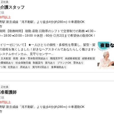
正社員
の介護スタッフ
三咲
80円以上
駅 新京成線「滝不動駅」より徒歩4分(約280ｍ) ※車通勤OK
市
間 【勤務時間】 朝勤 昼勤 日勤帯のシフトで交替制での勤務 ●6:30～
9:00～18:00 ●10:00～19:00 ※休憩：60分 ◎月2日まで希望休の取得OK！
【イリーゼについて】 ★一人ひとりの個性・多様性を尊重し、髪型・髪
の規程を無くしました！好きなヘアスタイルであなたらしく働けます♪
システムやインカム、見守りセンサー...
・主夫歓迎
長期
産休・育休取得実績あり
職場見学可
未経験者歓迎
経験者歓迎
食費補助あり
社会保険完備
制服貸与
賞与あり
ブランクOK
育休あり
フト制
社割あり
昇給あり
賞与年2回あり
食事補助あり
正社員
の准看護師
三咲
00円以上
駅 新京成線「滝不動駅」より徒歩4分(約280ｍ) ※車通勤OK
市