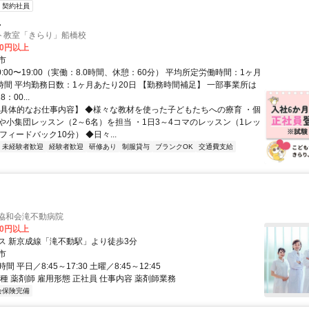
契約社員
員
ト教室「きらり」船橋校
20円以上
市
0:00〜19:00（実働：8.0時間、休憩：60分） 平均所定労働時間：1ヶ月
0時間 平均勤務日数：1ヶ月あたり20日 【勤務時間補足】 一部事業所は
：00...
【具体的なお仕事内容】 ◆様々な教材を使った子どもたちへの療育 ・個
や小集団レッスン（2～6名）を担当 ・1日3～4コマのレッスン（1レッ
フィードバック10分） ◆日々...
未経験者歓迎
経験者歓迎
研修あり
制服貸与
ブランクOK
交通費支給
 協和会滝不動病院
00円以上
ス 新京成線「滝不動駅」より徒歩3分
市
 平日／8:45～17:30 土曜／8:45～12:45
種 薬剤師 雇用形態 正社員 仕事内容 薬剤師業務
会保険完備