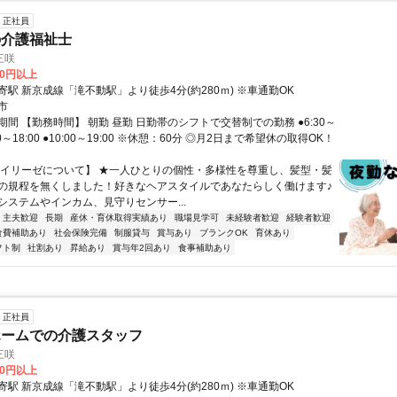
正社員
の介護福祉士
三咲
80円以上
駅 新京成線「滝不動駅」より徒歩4分(約280ｍ) ※車通勤OK
市
間 【勤務時間】 朝勤 昼勤 日勤帯のシフトで交替制での勤務 ●6:30～
9:00～18:00 ●10:00～19:00 ※休憩：60分 ◎月2日まで希望休の取得OK！
【イリーゼについて】 ★一人ひとりの個性・多様性を尊重し、髪型・髪
の規程を無くしました！好きなヘアスタイルであなたらしく働けます♪
システムやインカム、見守りセンサー...
・主夫歓迎
長期
産休・育休取得実績あり
職場見学可
未経験者歓迎
経験者歓迎
食費補助あり
社会保険完備
制服貸与
賞与あり
ブランクOK
育休あり
フト制
社割あり
昇給あり
賞与年2回あり
食事補助あり
正社員
ホームでの介護スタッフ
三咲
80円以上
駅 新京成線「滝不動駅」より徒歩4分(約280ｍ) ※車通勤OK