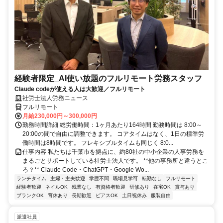
経験者限定_AI使い放題のフルリモート労務スタッフ
Claude codeが使える人は大歓迎／フルリモート
社労士法人労務ニュース
フルリモート
月給230,000円～300,000円
勤務時間詳細 総労働時間：1ヶ月あたり164時間 勤務時間は 8:00～
20:00の間で自由に調整できます。 コアタイムはなく、1日の標準労
働時間は8時間です。 フレキシブルタイムも同じく 8:0...
仕事内容 私たちは千葉市を拠点に、約80社の中小企業の人事労務を
まるごとサポートしている社労士法人です。 **他の事務所と違うとこ
ろ？** Claude Code・ChatGPT・Google Wo...
ランチタイム
主婦・主夫歓迎
学歴不問
職場見学可
転勤なし
フルリモート
経験者歓迎
ネイルOK
残業なし
有資格者歓迎
研修あり
在宅OK
賞与あり
ブランクOK
育休あり
長期歓迎
ピアスOK
土日祝休み
服装自由
派遣社員