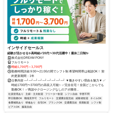
インサイドセールス
経験が活かせる✨高時給✅20代〜30代活躍中！週休二日制✨
株式会社DREAM PONY
フルリモート
時給1,700円～3,700円
勤務時間詳細 9:00〜21:00の間でシフト制 希望時間帯は相談OK！ 契
約更新期間：1年
仕事内容 ─┘─┘─┘─┘─┘─┘─┘─┘─┘ ▼働きやすい理由＆魅力▼ ✅
時給1700円〜3700円の高収入可能✨ ✅完全在宅！全国どこからでも
勤務OK！ ✅商談やクロージングなしのアポ獲得...
社員登用あり
主婦・主夫歓迎
フリーター歓迎
シフト自由
学歴不問
即日勤務OK
職場見学可
フルリモート
交通費全額支給
経験者歓迎
ネイルOK
食費補助あり
研修あり
在宅OK
ブランクOK
交通費支給
長期歓迎
シフト制
ピアスOK
服装自由