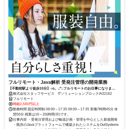
フルリモート・Java解析 受発注管理の開発業務
【不動前駅より徒歩10分】○o。.:*:.フルリモートのお仕事になりま
す.:*:.。o○ご応募お待ちしております！
株式会社スタッフサービス ITソリューションブロック/A32162
フルリモート
時給2,580円以上
勤務時間 固定時間制 09:00～17:35 09:00～17:35 実働7時間45分 休
憩50分 残業は10～20(時間/月)です。
仕事内容 ・受発注管理および輸送計画・管理を中心とした新規開発
・既存のJavaプラットフォームで構築されたシステムをOutSystems