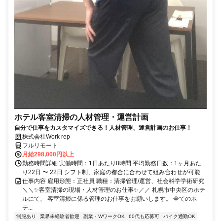
ホテル客室清掃の人材管理・運営計画
自分で仕事をカスタマイズできる！人材管理、運営計画のお仕事！
株式会社Work rep
フルリモート
月給298,000円以上
勤務時間詳細 実働時間：1日あたり8時間 平均勤務日数：1ヶ月あた
り22日 〜 22日 シフト制、家庭の都合に合わせて組み合わせが可能
仕事内容 雇用形態：正社員 職種：清掃管理/運営、社会科学学術研究
＼＼✨客室清掃の現場・人材管理のお仕事✨／／ 札幌市中央区のホテ
ルにて、 客室清掃に係る管理のお仕事をお願いします。 全てのホ
テ...
制服あり
業界未経験者歓迎
副業・WワークOK
60代も応募可
バイク通勤OK