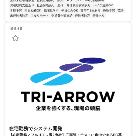
業界未経験者歓迎
社員登用あり
副業・WワークOK
60代も応募可
資格取得支援あり
社会保険あり
産休・育休取得実績あり
バイク通勤OK
学歴不問
即日勤務OK
職場見学可
平日のみOK
賞与年1回あり
経験不問
英語
未経験者歓迎
フルリモート
交通費全額支給
経験者歓迎
研修あり
派遣社員
在宅勤務でシステム開発
【在宅勤務／フルリモ～週2出社】〇実装・テストに集中できるPG募集