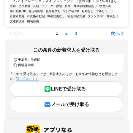
へマイグレーションするプロジェクト 〈服装自由〉自分の好きな...
主婦・主夫歓迎
長期
フリーター歓迎
産休・育休取得実績あり
学歴不問
即日勤務OK
固定時間制
職場見学可
平日のみOK
転勤なし
フルリモート
経験者歓迎
有資格者歓迎
職種変更なし
社会保険完備
ブランクOK
育休あり
交通費支給
服装自由
前へ
次へ
1
2
3
この条件の新着求人を受け取る
千葉県 / 月崎駅
職場見学可
「LINEで受け取る」では、新着求人のほか、おすすめ情報なども配信しま
す。
詳しくはこちら
LINEで受け取る
メールで受け取る