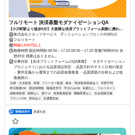
フルリモート 決済基盤モダナイゼーションQA
【小川町駅より徒歩5分】大規模な決済プラットフォーム刷新に携われ
ます。品質保証の専門性を発揮できる環境です。フルリモートで活躍で
株式会社スタッフサービス ITソリューションブロック/A38512
きる案件です☆
フルリモート
時給2,800円以上
勤務時間 固定時間制 08:50～17:20 08:50～17:20 実働7時間45分 休
憩45分 残業はありません。
仕事内容 【決済プラットフォームのQA業務】 ・モダナイゼーション
プロジェクトにおける品質保証対応 ・品質方針やテスト計画の策定
・要件定義から運用までの品質改善推進 ・品質課題の分析および改
善施策の...
主婦・主夫歓迎
長期
フリーター歓迎
産休・育休取得実績あり
学歴不問
即日勤務OK
固定時間制
職場見学可
平日のみOK
転勤なし
フルリモート
経験者歓迎
残業なし
駅ナカ
有資格者歓迎
職種変更なし
社会保険完備
ブランクOK
育休あり
交通費支給
派遣社員