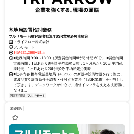
基地局設置検討業務
フルリモート/微経験者歓迎/TSSR業務経験者歓迎
トライアロー株式会社
フルリモート
月給231,260円以上
■勤務時間 9:00～18:00（所定労働時間8時間 休憩:60分） ■労働時間
実働時間：1日あたり8時間 平均勤務日数：1ヶ月あたり20日 平均残
業時間：1ヶ月あたり20時間0分 平均所定労働時...
■仕事内容 携帯電話基地局（4G/5G）の新設や設備増設を行う際に、
電波品質や設置条件を調査・検討する業務（TSSR業務）を担当しし
て頂きます。デスクワークが中心で、通信インフラを支える技術職に
なりま...
固定時間制
フルリモート
業務委託