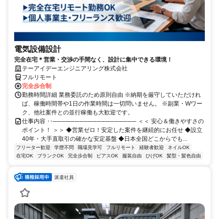
電気設備設計
完全在宅＊営業・交渉の手間なく、設計に集中できる環境！
テーアイデーエンジニアリング株式会社
フルリモート
完全歩合制
勤務時間詳細 業務委託のため原則自由 ※納期を厳守していただけれ
ば、稼働時間帯や1日の作業時間は一切問いません。 ※副業・Wワー
ク、他社案件との並行稼働も大歓迎です。
仕事内容 ‥─────────────────── ＜＜ 安心＆働きやすさの
ポイント！ ＞＞ ◆営業ゼロ！安定した案件を継続的にお任せ ◆設立
40年・大手直取引の確かな安定基盤 ◆日本全国どこからでも...
フリーター歓迎
学歴不問
職場見学可
フルリモート
経験者歓迎
ネイルOK
在宅OK
ブランクOK
完全歩合制
ピアスOK
服装自由
ひげOK
髪型・髪色自由
派遣社員