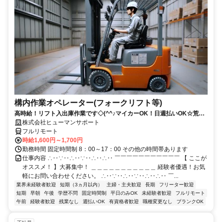
構内作業オペレーター(フォークリフト等)
高時給！リフト入出庫作業です◇(^^♪マイカーOK！日週払いOK☆荒本
駅★【シゴト№0619】
株式会社ヒューマンサポート
フルリモート
時給1,600円～1,700円
勤務時間 固定時間制 8：00～17：00 その他の時間帯あります
仕事内容 ∴‥∵‥∴‥∵‥∴‥∴‥ ￣￣￣￣￣￣￣￣￣￣￣ 【 ここが
オススメ！ 】大募集中！ ＿＿＿＿＿＿＿＿＿＿＿ 経験者優遇！お気
軽にお問い合わせください。 ∴‥∵‥∴‥∵‥∴‥∴‥ ￣...
業界未経験者歓迎
短期（3ヵ月以内）
主婦・主夫歓迎
長期
フリーター歓迎
短期
早朝
午後
学歴不問
固定時間制
平日のみOK
未経験者歓迎
フルリモート
午前
経験者歓迎
残業なし
週払いOK
有資格者歓迎
職種変更なし
ブランクOK