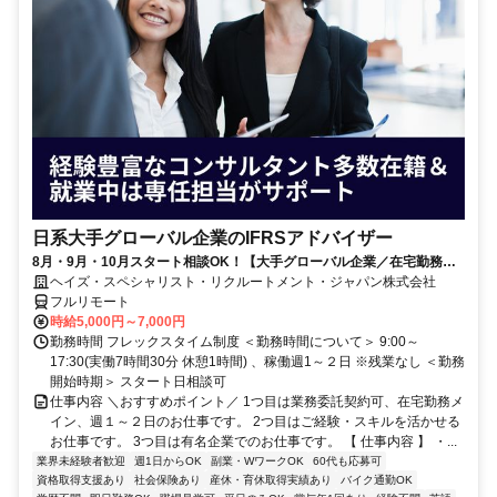
日系大手グローバル企業のIFRSアドバイザー
8月・9月・10月スタート相談OK！【大手グローバル企業／在宅勤務メ
イン／週1～2日勤務】IFRSアドバイザー
ヘイズ・スペシャリスト・リクルートメント・ジャパン株式会社
フルリモート
時給5,000円～7,000円
勤務時間 フレックスタイム制度 ＜勤務時間について＞ 9:00～
17:30(実働7時間30分 休憩1時間) 、稼働週1～２日 ※残業なし ＜勤務
開始時期＞ スタート日相談可
仕事内容 ＼おすすめポイント／ 1つ目は業務委託契約可、在宅勤務メ
イン、週１～２日のお仕事です。 2つ目はご経験・スキルを活かせる
お仕事です。 3つ目は有名企業でのお仕事です。 【 仕事内容 】 ・...
業界未経験者歓迎
週1日からOK
副業・WワークOK
60代も応募可
資格取得支援あり
社会保険あり
産休・育休取得実績あり
バイク通勤OK