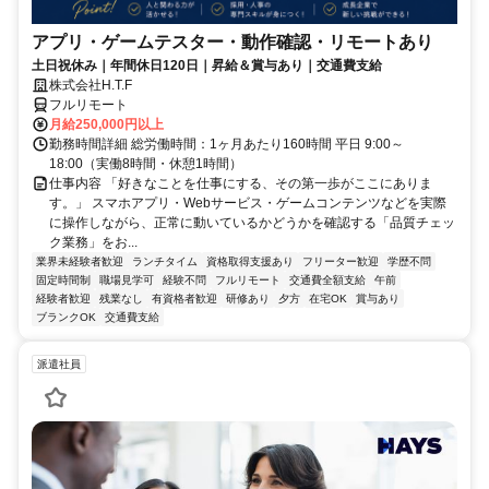
アプリ・ゲームテスター・動作確認・リモートあり
土日祝休み｜年間休日120日｜昇給＆賞与あり｜交通費支給
株式会社H.T.F
フルリモート
月給250,000円以上
勤務時間詳細 総労働時間：1ヶ月あたり160時間 平日 9:00～
18:00（実働8時間・休憩1時間）
仕事内容 「好きなことを仕事にする、その第一歩がここにありま
す。」 スマホアプリ・Webサービス・ゲームコンテンツなどを実際
に操作しながら、正常に動いているかどうかを確認する「品質チェッ
ク業務」をお...
業界未経験者歓迎
ランチタイム
資格取得支援あり
フリーター歓迎
学歴不問
固定時間制
職場見学可
経験不問
フルリモート
交通費全額支給
午前
経験者歓迎
残業なし
有資格者歓迎
研修あり
夕方
在宅OK
賞与あり
ブランクOK
交通費支給
派遣社員