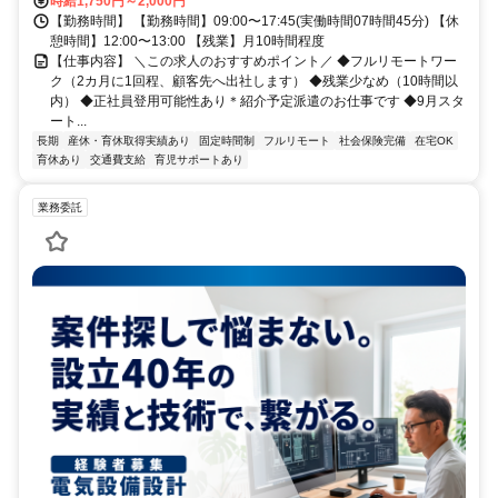
時給1,750円～2,000円
【勤務時間】 【勤務時間】09:00〜17:45(実働時間07時間45分) 【休
憩時間】12:00〜13:00 【残業】月10時間程度
【仕事内容】 ＼この求人のおすすめポイント／ ◆フルリモートワー
ク（2カ月に1回程、顧客先へ出社します） ◆残業少なめ（10時間以
内） ◆正社員登用可能性あり＊紹介予定派遣のお仕事です ◆9月スタ
ート...
長期
産休・育休取得実績あり
固定時間制
フルリモート
社会保険完備
在宅OK
育休あり
交通費支給
育児サポートあり
業務委託