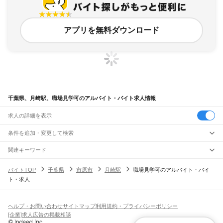
アプリを無料ダウンロード
千葉県、月崎駅、職場見学可のアルバイト・バイト求人情報
求人の詳細を表示
条件を追加・変更して検索
市区町村を追加・変更
関連キーワード
完全在宅ワーク 全国
シール貼り 在宅
現在地周辺
ガチャガチャ
犬カフェ
千葉県
駅を追加・変更
バイトTOP
千葉県
市原市
月崎駅
職場見学可のアルバイト・バイ
千葉県
すべて
ト・求人
千葉市
すべて
職種を追加・変更
JR武蔵野線
中央区
花見川区
稲毛区
若葉区
緑区
美浜区
南流山駅
新松戸駅
新八柱駅
東松戸駅
市川大野駅
船橋法典駅
西船橋駅
飲食・フードサービス
銚子市
市川市
船橋市
館山市
木更津市
松戸市
野田市
茂原市
成田市
佐倉市
東金市
特徴を追加・変更
飲食・フードサービス
すべて
ヘルプ・お問い合わせ
サイトマップ
利用規約・プライバシーポリシー
JR中央・総武線
旭市
習志野市
柏市
勝浦市
市原市
流山市
八千代市
我孫子市
鴨川市
鎌ケ谷市
ホールスタッフ
キッチンスタッフ
皿洗い・洗い場
精肉・鮮魚加工
給食調理
人気
[企業]求人広告の掲載相談
市川駅
本八幡駅
下総中山駅
西船橋駅
船橋駅
東船橋駅
津田沼駅
幕張本郷駅
幕張駅
君津市
富津市
浦安市
四街道市
袖ケ浦市
八街市
印西市
白井市
富里市
南房総市
雇用形態を追加・変更
パン屋（ベーカリー）
フードカウンター販売員
バー（BAR）・バーテンダー
日払いOK
高校生歓迎
学生歓迎
深夜の仕事
髪型・髪色自由
ひげOK
ネイルOK