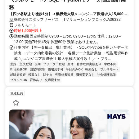
務
【四ツ谷駅より徒歩1分】＜業界最大級＞エンジニア派遣求人15,000件
以上◎ 来社不要のカンタン登録→最短2日で就業可能！！
株式会社スタッフサービス ITソリューションブロック/A36332
フルリモート
時給1,900円以上
勤務時間 固定時間制 09:00～17:45 09:00～17:45 休憩：12:00～
13:00 実働7時間45分 休憩60分 残業はありません。
仕事内容 【データ抽出・集計業務】 ・SQLやPythonを用いたデータ
抽出 ・データ抽出定義の設計 ・各種データ集計業務 ・報告用資料作
成 ＼ エンジニア派遣会社 最大規模の案件数！ ／ ・ブラ...
主婦・主夫歓迎
長期
フリーター歓迎
産休・育休取得実績あり
学歴不問
即日勤務OK
固定時間制
職場見学可
平日のみOK
転勤なし
フルリモート
経験者歓迎
残業なし
駅ナカ
有資格者歓迎
職種変更なし
社会保険完備
ブランクOK
育休あり
交通費支給
派遣社員