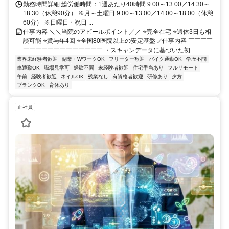
勤務時間詳細 総労働時間：1週あたり40時間 9:00～13:00／14:30～
18:30（休憩90分） ※月～土曜日 9:00～13:00／14:00～18:00（休憩
60分） ※日曜日・祝日 ...
仕事内容 ＼＼当院のアピールポイント／／ ⭐完全在宅 ⭐週休3日も相
談可能 ⭐賞与年4回 ⭐全国80医院以上の安定基盤 ✅仕事内容 ￣￣￣￣
￣￣￣￣￣￣￣￣￣￣￣￣￣ ・スキャンデータに基づいた初...
業界未経験者歓迎
副業・WワークOK
フリーター歓迎
バイク通勤OK
学歴不問
車通勤OK
職場見学可
経験不問
未経験者歓迎
住宅手当あり
フルリモート
午前
経験者歓迎
ネイルOK
残業なし
有資格者歓迎
研修あり
夕方
ブランクOK
育休あり
正社員