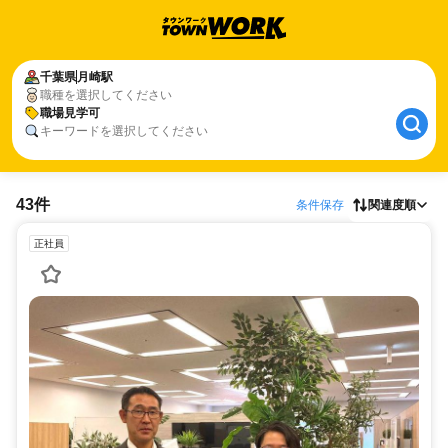
千葉県
月崎駅
職種を選択してください
職場見学可
キーワードを選択してください
43件
条件保存
関連度順
正社員