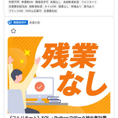
学歴不問
車通勤OK
職場見学可
転勤なし
未経験者歓迎
フルリモート
交通費全額支給
経験者歓迎
ネイルOK
残業なし
研修あり
賞与あり
ブランクOK
70代も応募可
交通費支給
派遣社員
《フルリモート》SQL・Pythonでデータ抽出集計業