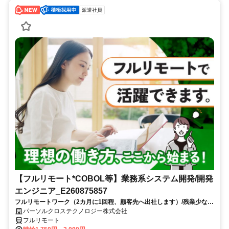
派遣社員
【フルリモート*COBOL等】業務系システム開発/開発
エンジニア_E260875857
フルリモートワーク（2カ月に1回程、顧客先へ出社します）/残業少なめ
（10時間以内）/正社員登用可能性あり＊紹介予定派遣のお仕事です/9月
パーソルクロステクノロジー株式会社
スタート/経験を活かせます
フルリモート