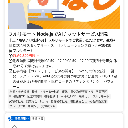
フルリモート Node.jsでAIチャットサービス開発
【三ノ輪駅より徒歩5分】フルリモートでご就業いただけます。生成AI
を活用したサービス開発に携われます。企画提案から改善まで幅広く関
株式会社スタッフサービス ITソリューションブロック/A38438
われる環境です☆
フルリモート
時給2,800円以上
勤務時間 固定時間制 08:50～17:20 08:50～17:20 実働7時間45分 休
憩45分 残業はありません。
仕事内容 【AIチャットサービスの開発】 ・Webアプリの設計、開
発、テスト ・PM、PdMとの開発方針の検討および連携 ・UI／UX改
善提案および機能開発 ・既存コードのリファクタリング ・パフォ
ー...
主婦・主夫歓迎
長期
フリーター歓迎
産休・育休取得実績あり
学歴不問
即日勤務OK
固定時間制
職場見学可
平日のみOK
転勤なし
フルリモート
経験者歓迎
残業なし
駅ナカ
有資格者歓迎
職種変更なし
社会保険完備
ブランクOK
育休あり
交通費支給
派遣社員