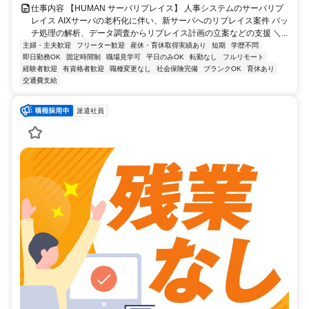
仕事内容 【HUMAN サーバリプレイス】 人事システムのサーバリプ
レイス AIXサーバの老朽化に伴い、新サーバへのリプレイス案件 バッ
チ処理の解析、データ調査からリプレイス計画の立案などの支援 ＼...
主婦・主夫歓迎
フリーター歓迎
産休・育休取得実績あり
短期
学歴不問
即日勤務OK
固定時間制
職場見学可
平日のみOK
転勤なし
フルリモート
経験者歓迎
有資格者歓迎
職種変更なし
社会保険完備
ブランクOK
育休あり
交通費支給
派遣社員