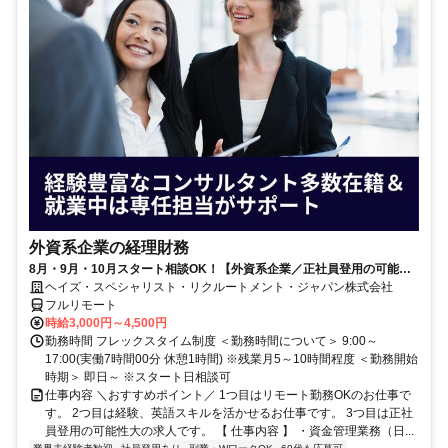
外資系企業の経理財務
8月・9月・10月スタート相談OK！【外資系企業／正社員登用の可能性
大／700万～800万／リモート勤務OK】経理財務
ヘイズ・スペシャリスト・リクルートメント・ジャパン株式会社
フルリモート
時給3,000円～4,500円
勤務時間 フレックスタイム制度 ＜勤務時間について＞ 9:00～
17:00(実働7時間00分 休憩1時間) ※残業月5～10時間程度 ＜勤務開始
時期＞ 即日～ ※スタート日相談可
仕事内容 ＼おすすめポイント／ 1つ目はリモート勤務OKのお仕事で
す。 2つ目は経験、英語スキルを活かせるお仕事です。 3つ目は正社
員登用の可能性大の求人です。 【 仕事内容 】 ・資金管理業務（日...