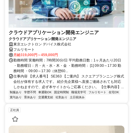
クラウドアプリケーション開発エンジニア
クラウドアプリケーション開発エンジニア
東京エレクトロン デバイス株式会社
フルリモート
月給319,000円～459,000円
勤務時間 実働時間：7時間30分/日 平均勤務日数：1ヶ月あたり20日
・勤務曜日：月・火・水・木・金 ・勤務時間： [1] 09:00～17:30 勤
務時間 ・09:00～17:30（休憩60...
仕事内容 【求人番号】 SE363 【ご案内】 スクエアプランニング株式
会社が保有する求人です。 紹介先企業様へ直接ご連絡されても対応
しかねますので、必ず本サイトからご応募ください。 【仕事内容】...
制服あり
学歴不問
車通勤OK
固定時間制
職場見学可
フルリモート
在宅OK
賞与あり
育休あり
交通費支給
社割あり
土日祝休み
正社員