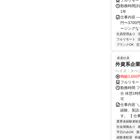
フルリモー
勤務時間詳細
1年
仕事内容 ─
円〜370
ージングなし
社員登用あり
フルリモート
ブランクOK
交
派遣社員
外資系企
ヘイズ・スペ
時給3,000
フルリモー
勤務時間 フ
分 休憩1時
可
仕事内容 
経験、英語
す。 【 仕
業界未経験者歓
社会保険あり
平日のみOK
賞
経験者歓迎
研