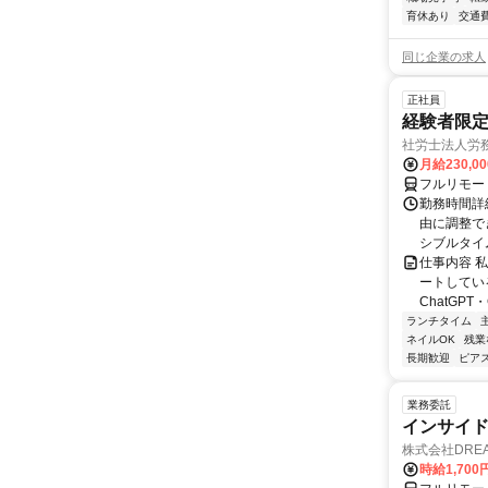
育休あり
交通
同じ企業の求人
正社員
経験者限定
社労士法人労
月給230,0
フルリモー
勤務時間詳細
由に調整で
シブルタイムも
仕事内容 
ートしている
ChatGPT・G
ランチタイム
ネイルOK
残業
長期歓迎
ピアス
業務委託
インサイ
株式会社DREA
時給1,700