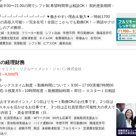
ト
 9:00〜21:00の間でシフト制 希望時間帯は相談OK！ 契約更新期間：
┘─┘─┘─┘─┘─┘─┘─┘─┘ ▼働きやすい理由＆魅力▼ ✅時給1700
0円の高収入可能✨ ✅完全在宅！全国どこからでも勤務OK！ ✅商談やクロ
のアポ獲得...
主婦・主夫歓迎
フリーター歓迎
シフト自由
学歴不問
即日勤務OK
職場見学可
交通費全額支給
経験者歓迎
ネイルOK
食費補助あり
研修あり
在宅OK
通費支給
長期歓迎
シフト制
ピアスOK
服装自由
業の経理財務
シャリスト・リクルートメント・ジャパン株式会社
円～4,500円
ト
レックスタイム制度 ＜勤務時間について＞ 9:00～17:00(実働7時間00
間) ※残業月5～10時間程度 ＜勤務開始時期＞ 即日～ ※スタート日相談
＼おすすめポイント／ 1つ目はリモート勤務OKのお仕事です。 2つ目は
スキルを活かせるお仕事です。 3つ目は正社員登用の可能性大の求人で
事内容 】 ・資金管理業務（日...
迎
社員登用あり
副業・WワークOK
60代も応募可
資格取得支援あり
産休・育休取得実績あり
バイク通勤OK
学歴不問
即日勤務OK
職場見学可
与年1回あり
経験不問
英語
未経験者歓迎
フルリモート
交通費全額支給
修あり