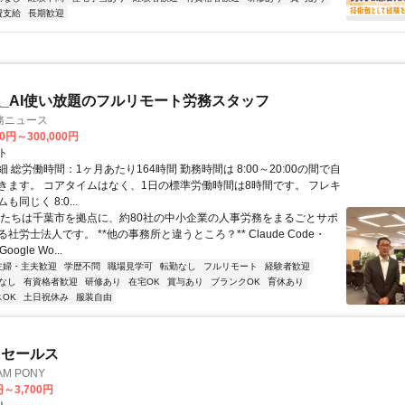
費支給
長期歓迎
_AI使い放題のフルリモート労務スタッフ
務ニュース
00円～300,000円
ト
 総労働時間：1ヶ月あたり164時間 勤務時間は 8:00～20:00の間で自
きます。 コアタイムはなく、1日の標準労働時間は8時間です。 フレキ
同じく 8:0...
私たちは千葉市を拠点に、約80社の中小企業の人事労務をまるごとサポ
社労士法人です。 **他の事務所と違うところ？** Claude Code・
oogle Wo...
主婦・主夫歓迎
学歴不問
職場見学可
転勤なし
フルリモート
経験者歓迎
なし
有資格者歓迎
研修あり
在宅OK
賞与あり
ブランクOK
育休あり
OK
土日祝休み
服装自由
ドセールス
M PONY
円～3,700円