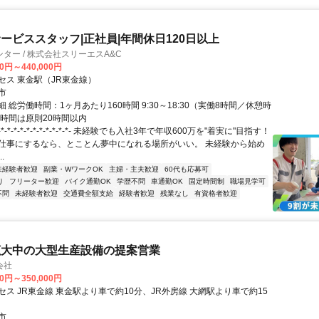
ービススタッフ|正社員|年間休日120日以上
ター / 株式会社スリーエスA&C
00円～440,000円
セス 東金駅（JR東金線）
市
 総労働時間：1ヶ月あたり160時間 9:30～18:30（実働8時間／休憩時
業時間は原則20時間以内
*-*-*-*-*-*-*-*-*-*-*- 未経験でも入社3年で年収600万を"着実に"目指す！
仕事にするなら、とことん夢中になれる場所がいい。 未経験から始め
.
未経験者歓迎
副業・WワークOK
主婦・主夫歓迎
60代も応募可
り
フリーター歓迎
バイク通勤OK
学歴不問
車通勤OK
固定時間制
職場見学可
不問
未経験者歓迎
交通費全額支給
経験者歓迎
残業なし
有資格者歓迎
拡大中の大型生産設備の提案営業
会社
00円～350,000円
ス JR東金線 東金駅より車で約10分、JR外房線 大網駅より車で約15
市