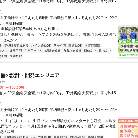
ス JR東金線 東金駅より車で約10分、JR外房線 大網駅より車で約15
市
 実働時間：1日あたり8時間 平均勤務日数：1ヶ月あたり20日 〜 22日
:30（休憩1時間）
＼ 機械設計経験5年以上の方を歓迎 ／ ━－━－━－━－━－━－━－━
設計した機械が、 暮らしを支える製品を生み出す。 数億円規模の設備設
せんか？ ━－━－━－━－━－...
迎
資格取得支援あり
バイク通勤OK
学歴不問
車通勤OK
固定時間制
勤なし
経験不問
住宅手当あり
経験者歓迎
有資格者歓迎
研修あり
賞与あり
費支給
長期歓迎
設備の設計・開発エンジニア
会社
00円～350,000円
ス JR東金線 東金駅より車で約10分、JR外房線 大網駅より車で約15
市
 実働時間：1日あたり8時間 平均勤務日数：1ヶ月あたり20日 〜 22日
:30（休憩1時間）
＼ ま ず は コ コ に 注 目 ／／ ✨未経験からのスタートも応援！ ✨週次
n1面談でフォロー ✨月1回表彰＋年1回MVP制度あり ✨賞与年2回＋決算
資格取得...
迎
資格取得支援あり
バイク通勤OK
車通勤OK
固定時間制
職場見学可