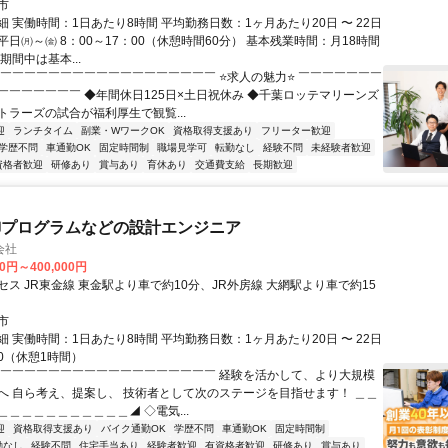
市
 実働時間：1日あたり8時間 平均勤務日数：1ヶ月あたり20日 〜 22日
日㈪～㈮ 8：00～17：00（休憩時間60分） 基本残業時間：月18時間
期間中は基本...
￣￣￣￣￣￣￣￣￣￣￣￣￣￣￣￣￣￣￣ ⭐求人の魅力⭐ ￣￣￣￣￣￣￣
￣￣￣￣￣￣￣ ◆年間休日125日×土日祝休み ◆千葉ロッテマリーンズ
トラーズの試合が福利厚生で観覧...
迎
ランチタイム
副業・WワークOK
資格取得支援あり
フリーター歓迎
学歴不問
車通勤OK
固定時間制
職場見学可
転勤なし
経験不問
未経験者歓迎
資格者歓迎
研修あり
賞与あり
育休あり
交通費支給
長期歓迎
御プログラムなどの設計エンジニア
会社
00円～400,000円
ス JR東金線 東金駅より車で約10分、JR外房線 大網駅より車で約15
市
 実働時間：1日あたり8時間 平均勤務日数：1ヶ月あたり20日 〜 22日
:30（休憩1時間）
◤￣￣￣￣￣￣￣￣￣￣￣￣￣￣￣￣￣￣ 経験を活かして、より大規模
へ 自ら考え、提案し、 技術者として次のステージを目指せます！ ＿＿
＿＿＿＿＿＿＿＿＿＿◢ ◇電気...
迎
資格取得支援あり
バイク通勤OK
学歴不問
車通勤OK
固定時間制
勤なし
経験不問
住宅手当あり
経験者歓迎
有資格者歓迎
研修あり
賞与あり