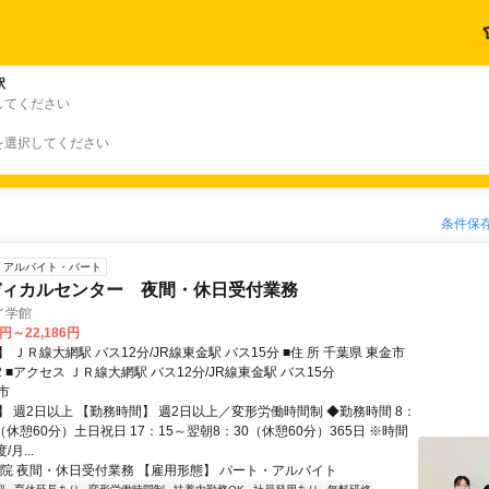
駅
してください
を選択してください
条件保
アルバイト・パート
ディカルセンター 夜間・休日受付業務
イ学館
7円～22,186円
Ｒ線大網駅 バス12分/JR線東金駅 バス15分 ■住 所 千葉県 東金市
丘山台3-6-2 ■アクセス ＪＲ線大網駅 バス12分/JR線東金駅 バス15分
市
】 週2日以上 【勤務時間】 週2日以上／変形労働時間制 ◆勤務時間 8：
30（休憩60分）土日祝日 17：15～翌朝8：30（休憩60分）365日 ※時間
月...
病院 夜間・休日受付業務 【雇用形態】 パート・アルバイト