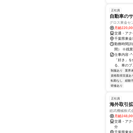
正社員
自動車のサ
グロス東金セン
月給220,0
交通・アク
千葉県東金
勤務時間詳細
間） ※残
仕事内容 -*-
「好き」を
る、車のプ..
制服あり
業界
資格取得支援あ
転勤なし
経験
研修あり
正社員
海外取引
総武機械株式
月給248,0
交通・アクセ
分
千葉県東金