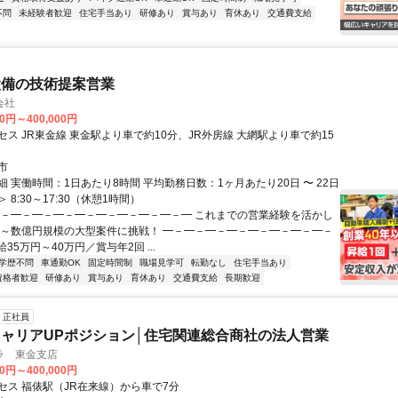
不問
未経験者歓迎
住宅手当あり
研修あり
賞与あり
育休あり
交通費支給
設備の技術提案営業
会社
00円～400,000円
ス JR東金線 東金駅より車で約10分、JR外房線 大網駅より車で約15
市
 実働時間：1日あたり8時間 平均勤務日数：1ヶ月あたり20日 〜 22日
 8:30～17:30（休憩1時間）
━－━－━－━－━－━－━－━－━－━ これまでの営業経験を活かし
万～数億円規模の大型案件に挑戦！ ━－━－━－━－━－━－━－━－
給35万円～40万円／賞与年2回 ...
学歴不問
車通勤OK
固定時間制
職場見学可
転勤なし
住宅手当あり
資格者歓迎
研修あり
賞与あり
育休あり
交通費支給
長期歓迎
正社員
ャリアUPポジション│住宅関連総合商社の法人営業
ラ 東金支店
00円～400,000円
セス 福俵駅（JR在来線）から車で7分