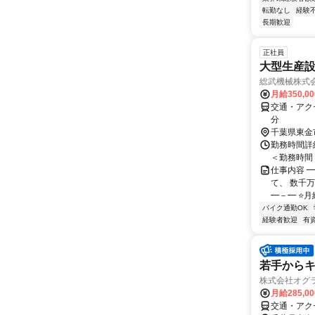
転勤なし
経験
長期歓迎
正社員
大型生産
総武機械株式
月給350,0
交通・アクセ
分
千葉県東金
勤務時間詳細
＜勤務時間＞
仕事内容 
て、 数千
━－━ ⭐月
バイク通勤OK
経験者歓迎
有
若手からキ
株式会社オグ
月給285,0
交通・アク