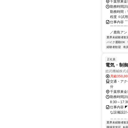
千葉県東金
勤務時間詳細
勤務時間：平
程度 ※試用
仕事内容 
￣￣￣￣￣
／鹿島アン
業界未経験者歓
バイク通勤OK
経験者歓迎
有
正社員
電気・制
総武機械株式
月給350,0
交通・アクセ
分
千葉県東金
勤務時間詳細
8:30～17
仕事内容 
な設備設計
＿＿＿＿＿＿
業界未経験者歓
職場見学可
転