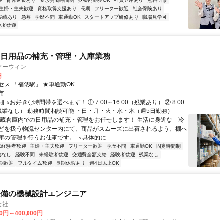
迎
育休延長あり
変形労働時間制
扶養内勤務OK
社員登用あり
無料研修
主婦・主夫歓迎
資格取得支援あり
長期
フリーター歓迎
社会保険あり
実績あり
急募
学歴不問
車通勤OK
スタートアップ研修あり
職場見学可
験者歓迎
の日用品の補充・管理・入庫業務
ァーウィン
円
セス 「福俵駅」 ★車通勤OK
市
 ⭐お好きな時間帯を選べます！ ① 7:00～16:00（残業あり） ② 8:00
0（残業なし） 勤務時間相談可能 ・日・月・火・水・木（週5日勤務）
冷蔵倉庫内での日用品の補充・管理をお任せします！ 生活に身近な「冷
どを扱う物流センター内にて、商品がスムーズに出荷されるよう、棚へ
庫の管理を行うお仕事です。 ＜具体的に...
未経験者歓迎
主婦・主夫歓迎
フリーター歓迎
学歴不問
車通勤OK
固定時間制
勤なし
経験不問
未経験者歓迎
交通費全額支給
経験者歓迎
残業なし
期歓迎
フルタイム歓迎
長期休暇あり
週4日以上OK
設備の機械設計エンジニア
会社
00円～400,000円