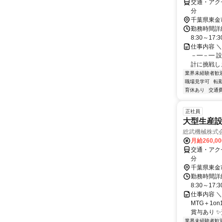
交通・アクセ
分
千葉県東金
勤務時間詳細
8:30～17
仕事内容 
－━－━ 
計に挑戦しま
業界未経験者歓
職場見学可
転
育休あり
交通
正社員
大型生産
総武機械株式
月給260,0
交通・アクセ
分
千葉県東金
勤務時間詳細
8:30～17
仕事内容 ＼
MTG＋1o
賞与あり ✨
業界未経験者歓