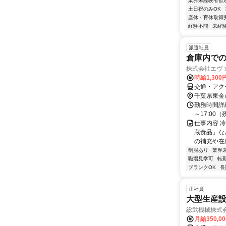
業界未経験者歓
土日祝のみOK
産休・育休取得
経験不問
未経
派遣社員
倉庫内で
株式会社エヴ
時給1,300
交通・アク
千葉県東金
勤務時間詳細
～17:0
仕事内容 
蔵食品」な
の補充や在
制服あり
業界
職場見学可
転
ブランクOK
長
正社員
大型生産
総武機械株式
月給350,0