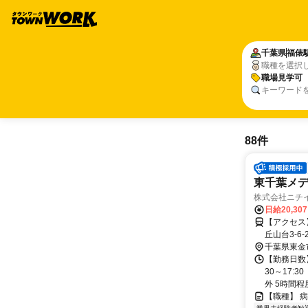
千葉県
福俵
職種を選択
職場見学可
キーワード
88件
東千葉メ
株式会社ニチ
日給20,30
【アクセス】 Ｊ
千葉県東金
【勤務日数
30～17:
外 5時間程度/
【職種】 