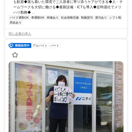
も歓迎◆落ち着いた環境でご入居者に寄り添うケアができる◆人・チ
ームワークを大切に働ける◆最新設備・ICTも導入◆定時退社でメリ
ハリ勤務◆ ...
バイク通勤OK
車通勤OK
研修あり
社会保険完備
制服貸与
賞与あり
シフト制
昇給あり
同じ企業の求人
アルバイト・パート