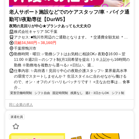
老人サポート施設などでのケアスタッフ/車・バイク通
勤可!/夜勤専従【DurW5】
夜間の見回りが中心★ブランクあっても大丈夫◎
株式会社キャリア SC千葉
アクセス: ■鴨川市周辺のご通勤となります。 ＊交通費全額支給 ＊車
通勤・バイク通勤OK（ガソリン代支給） ＊自転車通勤OK
日給34,560円～38,160円
千葉県鴨川市
勤務時間・曜日: ✅勤務シフトはお気軽に相談OK♪ 夜勤⌚16:00～翌
11:00 ※週2日～のシフト制(月1回希望を提出！) ※上記から16時間の
勤務 ※勤務地を複数から選べる♪ ⭐日払い、週...
仕事内容: ✨高待遇！見回り中心の夜勤介護スタッフ✨ 業界最高水準
の環境でスタートしませんか？ 生活スタイルに合わせながら働ける
ので、オン・オフのメリハリもバッチリです！ ⭐主なお仕事は… 食事
介...
変形労働時間制
シフト自由
固定時間制
残業なし
週2・3日からOK
シフト制
同じ企業の求人
派遣社員