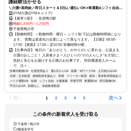
護経験活かせる
＼介護×高時給／即日スタート＆日払い週払いOK⭐️車通勤&シフト自由⭐️
直接雇用サポート✨
DYM介護(DYMキャリア)
【最寄り駅】 ・安房鴨川駅
時給1,350円～1,750円
千葉県鴨川市
【勤務時間】 ＜勤務時間・曜日＞ シフト制 下記は勤務時間例になり
ます。 実際は派遣先の企業によって異なります。 【日勤】08:00-
17:00 【夜勤】17:00～翌10:00 実働時間や曜...
【仕事内容】 毎日の「ありがとう」がやりがいに変わる、心温まる
介護のおしごと！ 入居者さま一人ひとりの“その人らしさ”を大切に、
笑顔と安心をお届けする介護のお仕事です。 特別養護老人ホーム
で、日々...
扶養内勤務OK
社員登用あり
週1日からOK
副業・WワークOK
土日祝のみOK
主婦・主夫歓迎
資格取得支援あり
長期
フリーター歓迎
産休・育休取得実績あり
バイク通勤OK
短期
シフト自由
大量募集
学歴不問
車通勤OK
即日勤務OK
平日のみOK
転勤なし
未経験者歓迎
前へ
次へ
1
2
3
4
5
この条件の新着求人を受け取る
千葉県 / 鴨川市
職場見学可