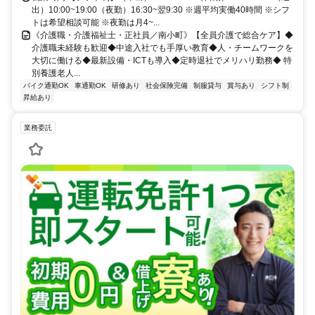
出）10:00~19:00（夜勤）16:30~翌9:30 ※週平均実働40時間 ※シフ
トは希望相談可能 ※夜勤は月4~...
《介護職・介護福祉士・正社員／南小町》【全員介護で総合ケア】◆
介護職未経験も歓迎◆中途入社でも手厚い教育◆人・チームワークを
大切に働ける◆最新設備・ICTも導入◆定時退社でメリハリ勤務◆ 特
別養護老人...
バイク通勤OK
車通勤OK
研修あり
社会保険完備
制服貸与
賞与あり
シフト制
昇給あり
業務委託