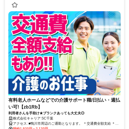
有料老人ホームなどでの介護サポート職/日払い・週払
い可!【zb1Rb】
利用者さんを手助け★ブランクあっても大丈夫◎
株式会社キャリア SC千葉
アクセス: ■鴨川市周辺のご通勤となります。 ＊交通費全額支給 ＊車
通勤・バイク通勤OK（ガソリン代支給） ＊自転車通勤OK
時給1,920円～2,120円