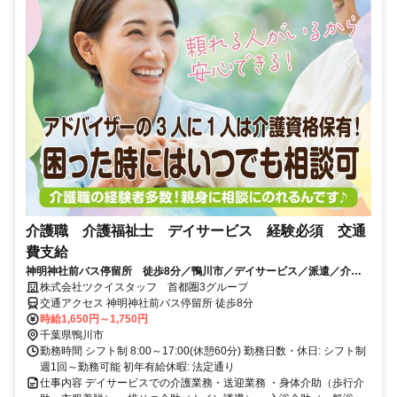
介護職 介護福祉士 デイサービス 経験必須 交通
費支給
神明神社前バス停留所 徒歩8分／鴨川市／デイサービス／派遣／介護
福祉士/6087_303117
株式会社ツクイスタッフ 首都圏3グループ
交通アクセス 神明神社前バス停留所 徒歩8分
時給1,650円～1,750円
千葉県鴨川市
勤務時間 シフト制 8:00～17:00(休憩60分) 勤務日数・休日: シフト制
週1回～勤務可能 初年有給休暇: 法定通り
仕事内容 デイサービスでの介護業務・送迎業務 ・身体介助（歩行介