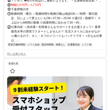
アクセス: ■鴨川市周辺のご通勤となります。 ＊交通費全額支給 ＊車
通勤・バイク通勤OK（ガソリン代支給） ＊自転車通勤OK
時給1,570円～1,770円
千葉県鴨川市
勤務時間・曜日: ✅勤務時間や勤務日数は相談OK♪ ✅時間・曜日固
定、日によって変えたいもOK♪ 07:00～20:00 ※週2日～勤務可！ ※
上記から8時間の勤務 ※就業時間に合わせて30～60...
仕事内容: ✨高待遇！利用者さんをサポートする介護スタッフ✨ 業界
最高水準の環境でスタートしませんか？ 生活スタイルに合わせなが
ら働けるので、オン・オフのメリハリもバッチリです！ ⭐主なお仕事
は…...
変形労働時間制
シフト自由
固定時間制
残業なし
交通費支給
シフト制
同じ企業の求人
派遣社員