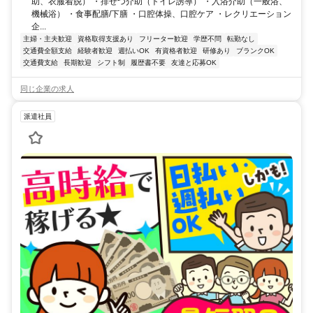
助、衣服着脱） ・排せつ介助（トイレ誘導） ・入浴介助（一般浴、
機械浴） ・食事配膳/下膳 ・口腔体操、口腔ケア ・レクリエーション
企...
主婦・主夫歓迎
資格取得支援あり
フリーター歓迎
学歴不問
転勤なし
交通費全額支給
経験者歓迎
週払いOK
有資格者歓迎
研修あり
ブランクOK
交通費支給
長期歓迎
シフト制
履歴書不要
友達と応募OK
同じ企業の求人
派遣社員