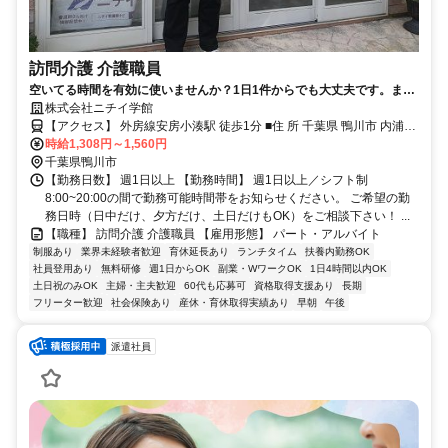
訪問介護 介護職員
空いてる時間を有効に使いませんか？1日1件からでも大丈夫です。まず
は第一歩踏み出してみませんか？
株式会社ニチイ学館
【アクセス】 外房線安房小湊駅 徒歩1分 ■住 所 千葉県 鴨川市 内浦
時給1,308円～1,560円
404-8 ■アクセス 外房線安房小湊駅 徒歩1分
千葉県鴨川市
【勤務日数】 週1日以上 【勤務時間】 週1日以上／シフト制
8:00~20:00の間で勤務可能時間帯をお知らせください。 ご希望の勤
務日時（日中だけ、夕方だけ、土日だけもOK）をご相談下さい！ ...
【職種】 訪問介護 介護職員 【雇用形態】 パート・アルバイト
制服あり
業界未経験者歓迎
育休延長あり
ランチタイム
扶養内勤務OK
社員登用あり
無料研修
週1日からOK
副業・WワークOK
1日4時間以内OK
土日祝のみOK
主婦・主夫歓迎
60代も応募可
資格取得支援あり
長期
フリーター歓迎
社会保険あり
産休・育休取得実績あり
早朝
午後
派遣社員