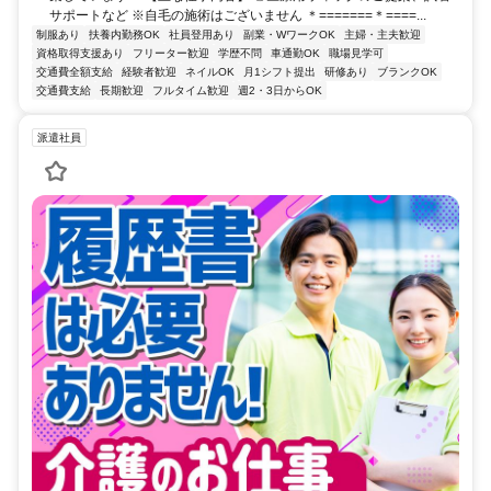
サポートなど ※自毛の施術はございません ＊=======＊====...
制服あり
扶養内勤務OK
社員登用あり
副業・WワークOK
主婦・主夫歓迎
資格取得支援あり
フリーター歓迎
学歴不問
車通勤OK
職場見学可
交通費全額支給
経験者歓迎
ネイルOK
月1シフト提出
研修あり
ブランクOK
交通費支給
長期歓迎
フルタイム歓迎
週2・3日からOK
派遣社員