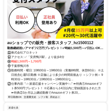
auショップでの販売・接客スタッフ_hz1500112
勤務継続祝いアマギフ2万円プレゼント！✅時給1,500円～✅日払いOK✅
社員登用制度あり✅20～30代活躍中✅社会保険完備✅未経験入社9割！豊
株式会社アロネット
富な教育・研修制度で安心♪
アクセス: ✅「安房鴨川駅」より徒歩8分
時給1,500円～1,700円
千葉県鴨川市
勤務時間・曜日: 10時00分～19時00分（実働8時間、休憩60分） ※土
日祝含む週5日勤務 ※店舗により多少の時間前後あり ＜シフト例＞ 9
時30分～18時30分／10時00分～19時00分な...
仕事内容: °˖✨派遣応援キャンペーン実施中✨˖° ⏩特典①Amazonギフ
ト券500円プレゼント！ ※応募から14日以内に登録面談をされた方
⏩特典②3か月以上継続勤務でAmazonギフト券20,...
即日勤務OK
交通費支給
シフト制
昇給あり
派遣社員