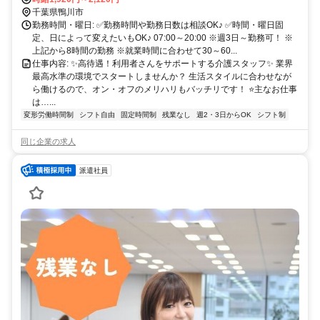
千葉県鴨川市
勤務時間・曜日: ✅勤務時間や勤務日数は相談OK♪ ✅時間・曜日固
定、日によって変えたいもOK♪ 07:00～20:00 ※週3日～勤務可！ ※
上記から8時間の勤務 ※就業時間に合わせて30～60...
仕事内容: ✨高待遇！利用者さんをサポートする介護スタッフ✨ 業界
最高水準の環境でスタートしませんか？ 生活スタイルに合わせなが
ら働けるので、オン・オフのメリハリもバッチリです！ ⭐主なお仕事
は…...
変形労働時間制
シフト自由
固定時間制
残業なし
週2・3日からOK
シフト制
同じ企業の求人
派遣社員