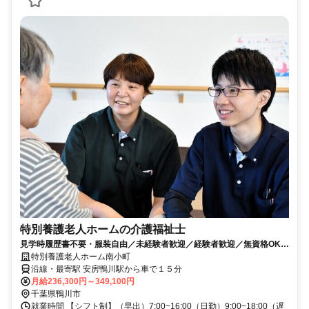
特別養護老人ホームの介護福祉士
見学時履歴書不要・服装自由／未経験者歓迎／経験者歓迎／無資格OK／
資格保有者優遇／教育体制充実／賞与昇給あり
特別養護老人ホーム南小町
沿線・最寄駅 安房鴨川駅から車で１５分
月給236,300円～349,100円
千葉県鴨川市
就業時間 【シフト制】（早出）7:00~16:00（日勤）9:00~18:00（遅