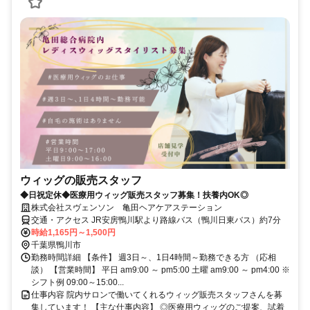
ウィッグの販売スタッフ
◆日祝定休◆医療用ウィッグ販売スタッフ募集！扶養内OK◎
株式会社スヴェンソン 亀田ヘアケアステーション
交通・アクセス JR安房鴨川駅より路線バス（鴨川日東バス）約7分
時給1,165円～1,500円
千葉県鴨川市
勤務時間詳細 【条件】 週3日～、1日4時間～勤務できる方 （応相
談） 【営業時間】 平日 am9:00 ～ pm5:00 土曜 am9:00 ～ pm4:00 ※
シフト例 09:00～15:00...
仕事内容 院内サロンで働いてくれるウィッグ販売スタッフさんを募
集しています！ 【主な仕事内容】 ◎医療用ウィッグのご提案、試着