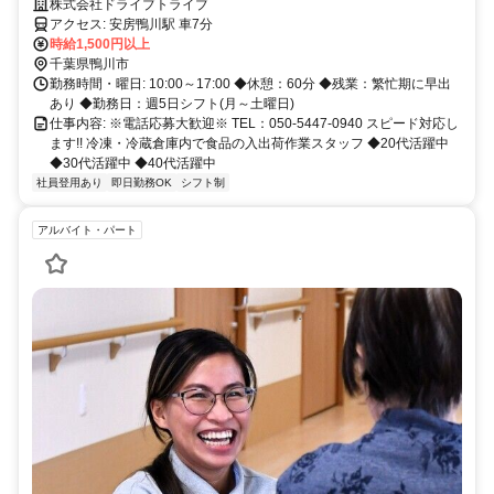
不要◆週休2日◆残業ほぼなし◆正社員登用制度あり
株式会社ドライブトライブ
アクセス: 安房鴨川駅 車7分
時給1,500円以上
千葉県鴨川市
勤務時間・曜日: 10:00～17:00 ◆休憩：60分 ◆残業：繁忙期に早出
あり ◆勤務日：週5日シフト(月～土曜日)
仕事内容: ※電話応募大歓迎※ TEL：050-5447-0940 スピード対応し
ます!! 冷凍・冷蔵倉庫内で食品の入出荷作業スタッフ ◆20代活躍中
◆30代活躍中 ◆40代活躍中
社員登用あり
即日勤務OK
シフト制
アルバイト・パート