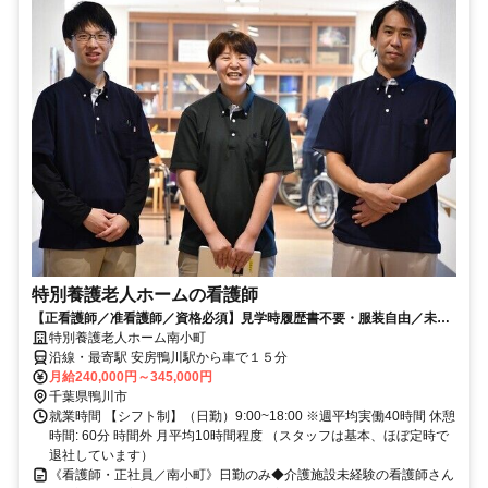
特別養護老人ホームの看護師
【正看護師／准看護師／資格必須】見学時履歴書不要・服装自由／未経
験者歓迎／経験者歓迎／教育体制充実／賞与昇給あり
特別養護老人ホーム南小町
沿線・最寄駅 安房鴨川駅から車で１５分
月給240,000円～345,000円
千葉県鴨川市
就業時間 【シフト制】（日勤）9:00~18:00 ※週平均実働40時間 休憩
時間: 60分 時間外 月平均10時間程度 （スタッフは基本、ほぼ定時で
退社しています）
《看護師・正社員／南小町》日勤のみ◆介護施設未経験の看護師さん