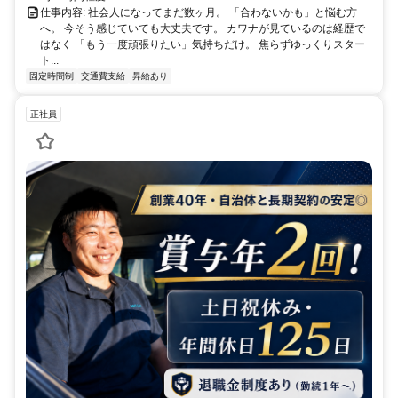
仕事内容: 社会人になってまだ数ヶ月。 「合わないかも」と悩む方
へ。 今そう感じていても大丈夫です。 カワナが見ているのは経歴で
はなく 「もう一度頑張りたい」気持ちだけ。 焦らずゆっくりスター
ト...
固定時間制
交通費支給
昇給あり
正社員