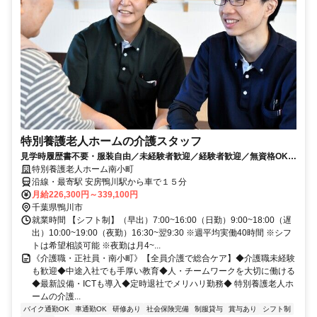
特別養護老人ホームの介護スタッフ
見学時履歴書不要・服装自由／未経験者歓迎／経験者歓迎／無資格OK／
資格保有者優遇／教育体制充実／賞与昇給あり
特別養護老人ホーム南小町
沿線・最寄駅 安房鴨川駅から車で１５分
月給226,300円～339,100円
千葉県鴨川市
就業時間 【シフト制】（早出）7:00~16:00（日勤）9:00~18:00（遅
出）10:00~19:00（夜勤）16:30~翌9:30 ※週平均実働40時間 ※シフ
トは希望相談可能 ※夜勤は月4~...
《介護職・正社員・南小町》【全員介護で総合ケア】◆介護職未経験
も歓迎◆中途入社でも手厚い教育◆人・チームワークを大切に働ける
◆最新設備・ICTも導入◆定時退社でメリハリ勤務◆ 特別養護老人ホ
ームの介護...
バイク通勤OK
車通勤OK
研修あり
社会保険完備
制服貸与
賞与あり
シフト制