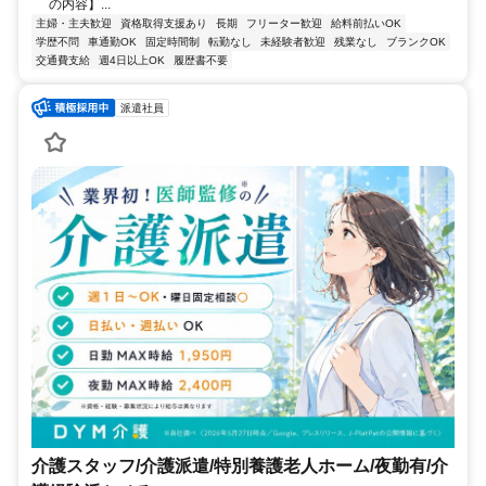
の内容】...
主婦・主夫歓迎
資格取得支援あり
長期
フリーター歓迎
給料前払いOK
学歴不問
車通勤OK
固定時間制
転勤なし
未経験者歓迎
残業なし
ブランクOK
交通費支給
週4日以上OK
履歴書不要
派遣社員
介護スタッフ/介護派遣/特別養護老人ホーム/夜勤有/介