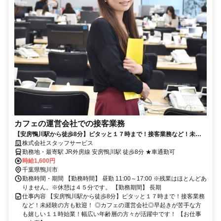
カフェの運営会社での接客業務
【安房鴨川駅から徒歩8分】ピタッと１７時まで！接客業務など！未経
験の方も歓迎！
株式会社スタッフサービス
勤務地・最寄駅 JR外房線 安房鴨川駅 徒歩8分 ★車通勤可
時給1,600円
千葉県鴨川市
勤務時間・期間 【勤務時間】 昼勤 11:00～17:00 ※残業はほとんどあ
りません。※休憩は４５分です。 【勤務期間】 長期
仕事内容 【安房鴨川駅から徒歩8分】ピタッと１７時まで！接客業務
など！未経験の方も歓迎！ ◎カフェの運営会社◎早起きが苦手な方
も嬉しい１１時始業！幅広い年齢層の方々が活躍中です！ 【お仕事