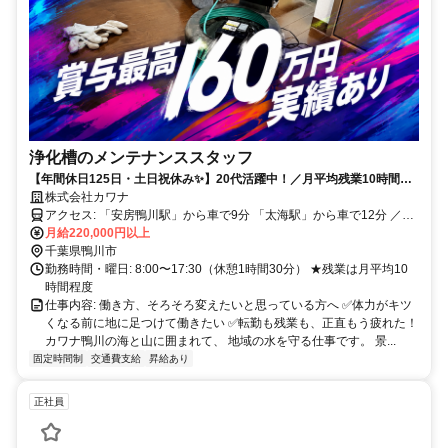
浄化槽のメンテナンススタッフ
【年間休日125日・土日祝休み✨】20代活躍中！／月平均残業10時間／
資格全額負担／離職率3％
株式会社カワナ
アクセス: 「安房鴨川駅」から車で9分 「太海駅」から車で12分 ／
「江見駅」から車で18分 「安房天津駅」から車で20分 ／ 「安房小湊
月給220,000円以上
駅」から車で25分 ★ 車・バイク・自転車通勤OK！（社内に無料駐車
千葉県鴨川市
場完備） ★ 勝浦駅や館山駅の周辺からマイカー通勤しているスタッ
勤務時間・曜日: 8:00〜17:30（休憩1時間30分） ★残業は月平均10
フも活躍中です！ ★ 遠方からの引っ越し補助あり！ 移住やUターン
時間程度
を考えている方もぜひご相談ください。
仕事内容: 働き方、そろそろ変えたいと思っている方へ ✅体力がキツ
くなる前に地に足つけて働きたい ✅転勤も残業も、正直もう疲れた！
カワナ鴨川の海と山に囲まれて、 地域の水を守る仕事です。 景...
固定時間制
交通費支給
昇給あり
正社員