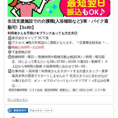
生活支援施設での介護職(入浴補助など)/車・バイク通
勤可!【ScI0t】
利用者さんを手助け★ブランクあっても大丈夫◎
株式会社キャリア SC千葉
アクセス: ■鴨川市周辺のご通勤となります。 ＊交通費全額支給 ＊車
通勤・バイク通勤OK（ガソリン代支給） ＊自転車通勤OK
時給1,920円～2,120円
千葉県鴨川市
勤務時間・曜日: ✅勤務時間や勤務日数は相談OK♪ ✅時間・曜日固
定、日によって変えたいもOK♪ 07:00～20:00 ※週3日～勤務可！ ※
上記から8時間の勤務 ※就業時間に合わせて30～60...
仕事内容: ✨高待遇！利用者さんをサポートする介護スタッフ✨ 業界
最高水準の環境でスタートしませんか？ 生活スタイルに合わせなが
ら働けるので、オン・オフのメリハリもバッチリです！ ⭐主なお仕事
は…...
変形労働時間制
シフト自由
固定時間制
残業なし
週2・3日からOK
シフト制
同じ企業の求人
アルバイト・パート