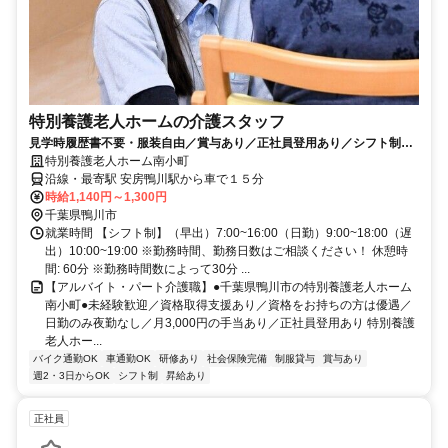
特別養護老人ホームの介護スタッフ
見学時履歴書不要・服装自由／賞与あり／正社員登用あり／シフト制／
働き方相談可／交通費支給あり／社食あり／制服貸与／資格取得支援あ
特別養護老人ホーム南小町
り
沿線・最寄駅 安房鴨川駅から車で１５分
時給1,140円～1,300円
千葉県鴨川市
就業時間 【シフト制】（早出）7:00~16:00（日勤）9:00~18:00（遅
出）10:00~19:00 ※勤務時間、勤務日数はご相談ください！ 休憩時
間: 60分 ※勤務時間数によって30分 ...
【アルバイト・パート介護職】●千葉県鴨川市の特別養護老人ホーム
南小町●未経験歓迎／資格取得支援あり／資格をお持ちの方は優遇／
日勤のみ夜勤なし／月3,000円の手当あり／正社員登用あり 特別養護
老人ホー...
バイク通勤OK
車通勤OK
研修あり
社会保険完備
制服貸与
賞与あり
週2・3日からOK
シフト制
昇給あり
正社員