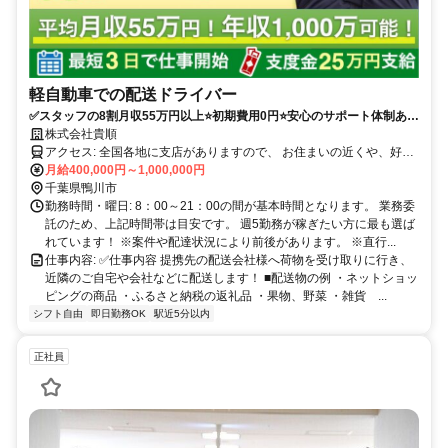
軽自動車での配送ドライバー
✅スタッフの8割月収55万円以上⭐️初期費用0円⭐️安心のサポート体制あり
（車両レンタル/事故対応等）履歴書不要！
株式会社貴順
アクセス: 全国各地に支店がありますので、 お住まいの近くや、好き
な場所で働くことが可能です。 ※自宅から車で通える範囲 ・転勤は
月給400,000円～1,000,000円
ありません。 ・マイカーかレンタル車両での直行直帰 ・車通勤可
千葉県鴨川市
勤務時間・曜日: 8：00～21：00の間が基本時間となります。 業務委
託のため、上記時間帯は目安です。 週5勤務が稼ぎたい方に最も選ば
れています！ ※案件や配達状況により前後があります。 ※直行...
仕事内容: ✅️仕事内容 提携先の配送会社様へ荷物を受け取りに行き、
近隣のご自宅や会社などに配送します！ ■配送物の例 ・ネットショッ
ピングの商品 ・ふるさと納税の返礼品 ・果物、野菜 ・雑貨 ...
シフト自由
即日勤務OK
駅近5分以内
正社員