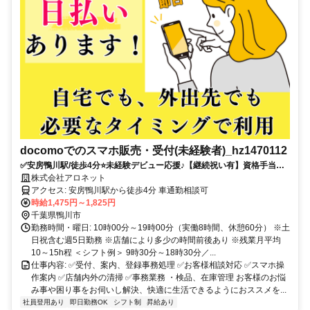
docomoでのスマホ販売・受付(未経験者)_hz1470112
✅安房鴨川駅/徒歩4分⭐未経験デビュー応援♪【継続祝い有】資格手当最
大120％還元⭐前払いOK＆月収25万以上可✅月8～10日休み✅大手代理店
株式会社アロネット
の勤務地多数
アクセス: 安房鴨川駅から徒歩4分 車通勤相談可
時給1,475円～1,825円
千葉県鴨川市
勤務時間・曜日: 10時00分～19時00分（実働8時間、休憩60分） ※土
日祝含む週5日勤務 ※店舗により多少の時間前後あり ※残業月平均
10～15h程 ＜シフト例＞ 9時30分～18時30分／...
仕事内容: ✅受付、案内、登録事務処理 ✅お客様相談対応 ✅スマホ操
作案内 ✅店舗内外の清掃 ✅事務業務 ・検品、在庫管理 お客様のお悩
み事や困り事をお伺いし解決、快適に生活できるようにおススメを...
社員登用あり
即日勤務OK
シフト制
昇給あり