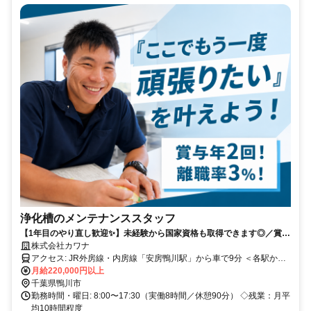
浄化槽のメンテナンススタッフ
【1年目のやり直し歓迎✨】未経験から国家資格も取得できます◎／賞与
年2回／土日祝休み
株式会社カワナ
アクセス: JR外房線・内房線「安房鴨川駅」から車で9分 ＜各駅から
もアクセス良好！＞ JR内房線「太海駅」から車で12分 JR内房線「江
月給220,000円以上
見駅」から車で18分 JR外房線「安房天津駅」から車で20分 JR外房
千葉県鴨川市
線「安房小湊駅」から車で25分
勤務時間・曜日: 8:00〜17:30（実働8時間／休憩90分） ◇残業：月平
均10時間程度