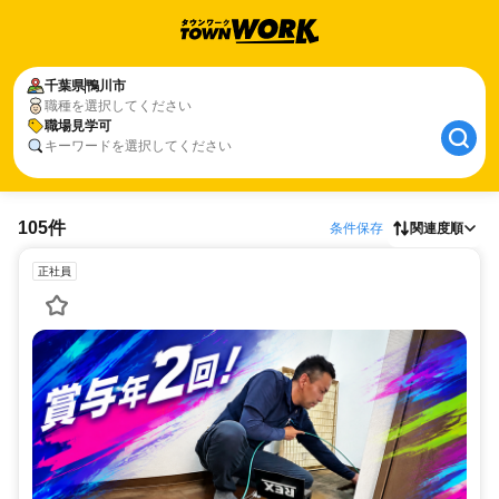
千葉県
鴨川市
職種を選択してください
職場見学可
キーワードを選択してください
105件
条件保存
関連度順
正社員