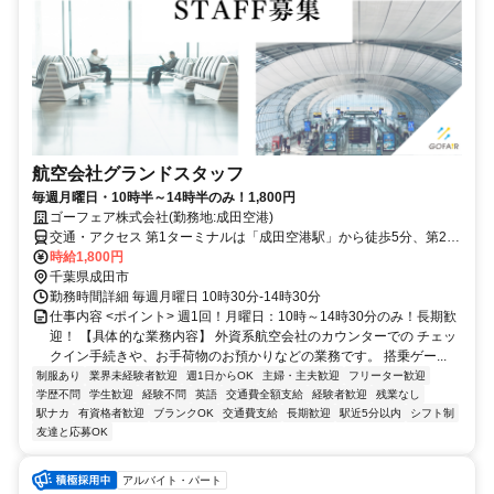
航空会社グランドスタッフ
毎週月曜日・10時半～14時半のみ！1,800円
ゴーフェア株式会社(勤務地:成田空港)
交通・アクセス 第1ターミナルは「成田空港駅」から徒歩5分、第2・
第3ターミナルは「空港第2ビル駅」からそれぞれ徒歩5分、10分
時給1,800円
千葉県成田市
勤務時間詳細 毎週月曜日 10時30分‐14時30分
仕事内容 <ポイント> 週1回！月曜日：10時～14時30分のみ！長期歓
迎！ 【具体的な業務内容】 外資系航空会社のカウンターでの チェッ
クイン手続きや、お手荷物のお預かりなどの業務です。 搭乗ゲー...
制服あり
業界未経験者歓迎
週1日からOK
主婦・主夫歓迎
フリーター歓迎
学歴不問
学生歓迎
経験不問
英語
交通費全額支給
経験者歓迎
残業なし
駅ナカ
有資格者歓迎
ブランクOK
交通費支給
長期歓迎
駅近5分以内
シフト制
友達と応募OK
アルバイト・パート