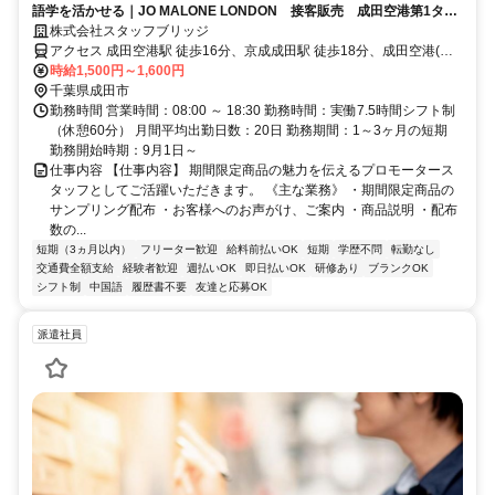
語学を活かせる｜JO MALONE LONDON 接客販売 成田空港第1ター
ミナル 前払いOK
株式会社スタッフブリッジ
アクセス 成田空港駅 徒歩16分、京成成田駅 徒歩18分、成田空港(空
港第２ビル)駅
時給1,500円～1,600円
千葉県成田市
勤務時間 営業時間：08:00 ～ 18:30 勤務時間：実働7.5時間シフト制
（休憩60分） 月間平均出勤日数：20日 勤務期間：1～3ヶ月の短期
勤務開始時期：9月1日～
仕事内容 【仕事内容】 期間限定商品の魅力を伝えるプロモータース
タッフとしてご活躍いただきます。 《主な業務》 ・期間限定商品の
サンプリング配布 ・お客様へのお声がけ、ご案内 ・商品説明 ・配布
数の...
短期（3ヵ月以内）
フリーター歓迎
給料前払いOK
短期
学歴不問
転勤なし
交通費全額支給
経験者歓迎
週払いOK
即日払いOK
研修あり
ブランクOK
シフト制
中国語
履歴書不要
友達と応募OK
派遣社員