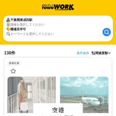
千葉県
東成田駅
職種を選択してください
職場見学可
キーワードを選択してください
138件
条件保存
関連度順
派遣社員