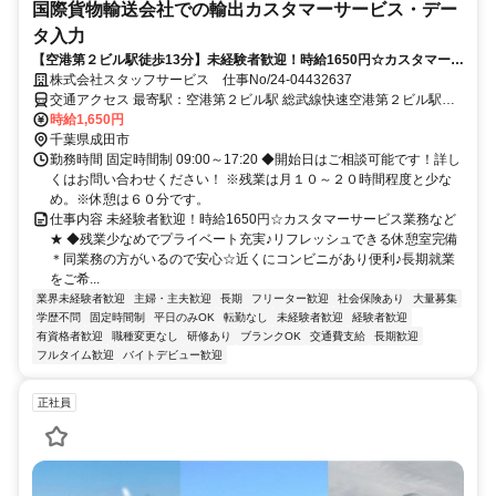
国際貨物輸送会社での輸出カスタマーサービス・デー
タ入力
【空港第２ビル駅徒歩13分】未経験者歓迎！時給1650円☆カスタマーサ
ービス業務など★ 直接雇用実績あり！
株式会社スタッフサービス 仕事No/24-04432637
交通アクセス 最寄駅：空港第２ビル駅 総武線快速空港第２ビル駅徒
歩13分
時給1,650円
千葉県成田市
勤務時間 固定時間制 09:00～17:20 ◆開始日はご相談可能です！詳し
くはお問い合わせください！ ※残業は月１０～２０時間程度と少な
め。※休憩は６０分です。
仕事内容 未経験者歓迎！時給1650円☆カスタマーサービス業務など
★ ◆残業少なめでプライベート充実♪リフレッシュできる休憩室完備
＊同業務の方がいるので安心☆近くにコンビニがあり便利♪長期就業
をご希...
業界未経験者歓迎
主婦・主夫歓迎
長期
フリーター歓迎
社会保険あり
大量募集
学歴不問
固定時間制
平日のみOK
転勤なし
未経験者歓迎
経験者歓迎
有資格者歓迎
職種変更なし
研修あり
ブランクOK
交通費支給
長期歓迎
フルタイム歓迎
バイトデビュー歓迎
正社員