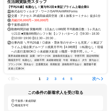
生活雑貨販売スタッフ
【平均26歳】転勤なし！賞与年2回★東証プライム上場企業G
株式会社ウィルオブ・ワーク/SAFRAirWRKForms
交通・アクセス JR成田線成田空港（第１旅客ターミナル）徒歩1分
月給230,000円～300,000円
千葉県成田市
勤務時間詳細 実働時間：1日あたり8時間 平均勤務日数：1ヶ月あた
り21日 ■実働8時間のシフト制 【シフトパターン】 ①9:30～18:30
②10:00~19:00 ③11:30～20:30 ...
仕事内容 ＼平均26歳！◎産休・育休等のサポートも充実／ ☆東証プ
ライム上場企業グループ ☆残業月平均【4.0時間】 ☆転勤なし！現場
への直行直帰OK◎ ☆未経験大歓迎 ☆職歴・学歴不問 ｡☆｡･＊...
業界未経験者歓迎
副業・WワークOK
資格取得支援あり
学歴不問
固定時間制
職場見学可
転勤なし
経験不問
未経験者歓迎
午前
研修あり
夕方
賞与あり
ブランクOK
育休あり
交通費支給
長期歓迎
資格取得手当あり
履歴書不要
友達と応募OK
前へ
次へ
1
2
3
4
5
この条件の新着求人を受け取る
千葉県 / 東成田駅
職場見学可