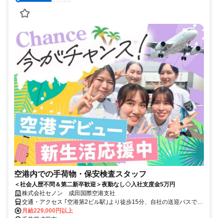
空港内での手荷物・保安検査スタッフ
＜社会人歴不問＆第二新卒歓迎＞夜勤なし◇入社支度金5万円
株式会社セノン 成田国際空港支社
交通・アクセス ｢空港第2ビル駅｣より徒歩15分、自社の送迎バスでタ
ーミナルビルに送り迎え
月給229,000円以上