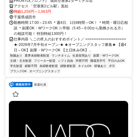
要！髪型・髪色自由！週4日～OK！1週間毎のシフト提出◎
PRONTO(プロント) 成田空港第2ターミナル店
アクセス 「空港第2ビル駅」直結
時給1,250円～1,563円
千葉県成田市
勤務時間 17:00～23:45 ＊週4日、1日6時間～OK！ ＊時間・曜日応相
談 ＊副業OK・WワークOK ☆早朝（5:45～6:00から勤務される方）
の相談可能！ 特別時給1300円！
仕事内容 ＼この求人のおすすめポイント／ ===================
★-2026年7月中旬オープン-★ ★オープニングスタッフ募集★ 【週4
日～OK】副業・WワークOK 【土日休みOK】...
制服あり
業界未経験者歓迎
ランチタイム
社員登用あり
副業・WワークOK
主婦・主夫歓迎
フリーター歓迎
シフト自由
学歴不問
職場見学可
平日のみOK
学生歓迎
経験不問
未経験者歓迎
経験者歓迎
ネイルOK
研修あり
夕方
ブランクOK
オープニングスタッフ
派遣社員