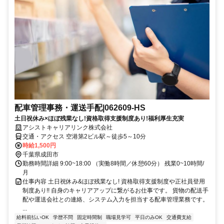
配車管理事務・運送手配|062609-HS
土日祝休み×ほぼ残業なし!資格取得支援制度あり!福利厚生充実
アシストキャリアリンク株式会社
交通・アクセス 空港第2ビル駅～徒歩5～10分
時給1,500円
千葉県成田市
勤務時間詳細 9:00~18:00 （実働8時間／休憩60分） 残業0~10時間/
月
仕事内容 土日祝休み&ほぼ残業なし! 資格取得支援制度や正社員登用
制度あり!! 自身のキャリアアップに繋がるお仕事です。 貨物の配送手
配や運送会社との連絡、システム入力を担当する配車管理業務です。
...
給料前払いOK
学歴不問
固定時間制
職場見学可
平日のみOK
交通費支給