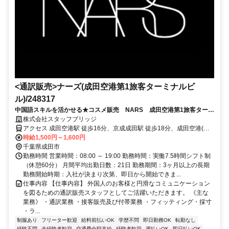
<通訳販売>ナーズ(成田空港第1旅客ターミナルビ
ル)/248317
中国語スキルを活かせる★コスメ販売 NARS 成田空港第1旅客ターミ
ナルビル（制服貸与）
株式会社スタッフブリッジ
アクセス 成田空港駅 徒歩16分、京成成田駅 徒歩18分、成田空港(空
港第２ビル)駅
時給1,500円～1,600円
千葉県成田市
勤務時間 営業時間：08:00 ～ 19:00 勤務時間：実働7.5時間シフト制
（休憩60分） 月間平均出勤日数：21日 勤務期間：3ヶ月以上の長期
勤務開始時期：入社が決まり次第、即日から開始できま...
仕事内容 【仕事内容】 外国人のお客様と円滑なコミュニケーション
を図るための通訳販売スタッフとしてご活躍いただきます。 《主な
業務》 ・通訳業務 ・接客販売及び付帯業務 ・フィッティング・採寸
・ラ...
制服あり
フリーター歓迎
給料前払いOK
学歴不問
即日勤務OK
転勤なし
経験不問
未経験者歓迎
交通費全額支給
経験者歓迎
週払いOK
即日払いOK