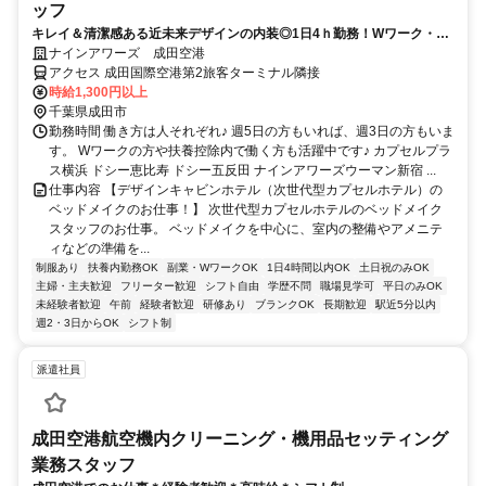
ッフ
キレイ＆清潔感ある近未来デザインの内装◎1日4ｈ勤務！Wワーク・副
業OK！
ナインアワーズ 成田空港
アクセス 成田国際空港第2旅客ターミナル隣接
時給1,300円以上
千葉県成田市
勤務時間 働き方は人それぞれ♪ 週5日の方もいれば、週3日の方もいま
す。 Wワークの方や扶養控除内で働く方も活躍中です♪ カプセルプラ
ス横浜 ドシー恵比寿 ドシー五反田 ナインアワーズウーマン新宿 ...
仕事内容 【デザインキャビンホテル（次世代型カプセルホテル）の
ベッドメイクのお仕事！】 次世代型カプセルホテルのベッドメイク
スタッフのお仕事。 ベッドメイクを中心に、室内の整備やアメニテ
ィなどの準備を...
制服あり
扶養内勤務OK
副業・WワークOK
1日4時間以内OK
土日祝のみOK
主婦・主夫歓迎
フリーター歓迎
シフト自由
学歴不問
職場見学可
平日のみOK
未経験者歓迎
午前
経験者歓迎
研修あり
ブランクOK
長期歓迎
駅近5分以内
週2・3日からOK
シフト制
派遣社員
成田空港航空機内クリーニング・機用品セッティング
業務スタッフ