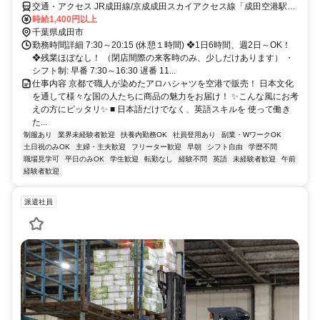
交通・アクセス JR成田線/京成成田スカイアクセス線「成田空港駅」
から徒歩3分
時給1,400円以上
千葉県成田市
勤務時間詳細 7:30～20:15 (休憩１時間) ❖1日6時間、週2日～OK！
❖残業ほぼなし！ （閉店間際の来客時のみ、少しだけあります） ・
シフト制: 早番 7:30～16:30 遅番 11...
仕事内容 京都で職人が染めたアロハシャツを空港で販売！ 日本文化
を通して様々な国の人たちに商品の魅力をお届け！ ✨こんな風にお考
えの方にピッタリ✨ ■ 日本語だけでなく、英語スキルを 使って働き
た...
制服あり
業界未経験者歓迎
扶養内勤務OK
社員登用あり
副業・WワークOK
土日祝のみOK
主婦・主夫歓迎
フリーター歓迎
早朝
シフト自由
学歴不問
職場見学可
平日のみOK
学生歓迎
転勤なし
経験不問
英語
未経験者歓迎
午前
経験者歓迎
派遣社員