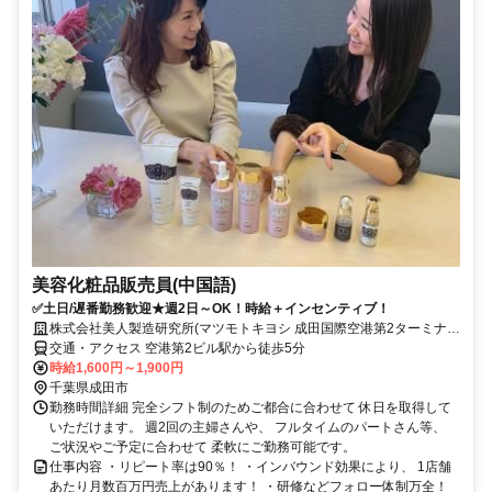
美容化粧品販売員(中国語)
✅土日/遅番勤務歓迎★週2日～OK！時給＋インセンティブ！
株式会社美人製造研究所(マツモトキヨシ 成田国際空港第2ターミナル
店)
交通・アクセス 空港第2ビル駅から徒歩5分
時給1,600円～1,900円
千葉県成田市
勤務時間詳細 完全シフト制のためご都合に合わせて 休日を取得して
いただけます。 週2回の主婦さんや、 フルタイムのパートさん等、
ご状況やご予定に合わせて 柔軟にご勤務可能です。
仕事内容 ・リピート率は90％！ ・インバウンド効果により、 1店舗
あたり月数百万円売上があります！ ・研修などフォロー体制万全！