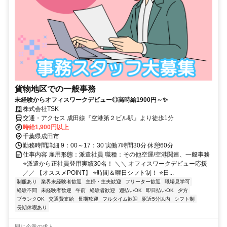
貨物地区での一般事務
未経験からオフィスワークデビュー◎高時給1900円～✨
株式会社TSK
交通・アクセス 成田線『空港第２ビル駅』より徒歩1分
時給1,900円以上
千葉県成田市
勤務時間詳細 9：00～17：30 実働7時間30分 休憩60分
仕事内容 雇用形態：派遣社員 職種：その他空運/空港関連、一般事務
⭐派遣から正社員登用実績30名！ ＼＼ オフィスワークデビュー応援
／／ 【オススメPOINT】 ⭐時間＆曜日シフト制！ ⭐日...
制服あり
業界未経験者歓迎
主婦・主夫歓迎
フリーター歓迎
職場見学可
経験不問
未経験者歓迎
午前
経験者歓迎
週払いOK
即日払いOK
夕方
ブランクOK
交通費支給
長期歓迎
フルタイム歓迎
駅近5分以内
シフト制
長期休暇あり
同じ企業の求人