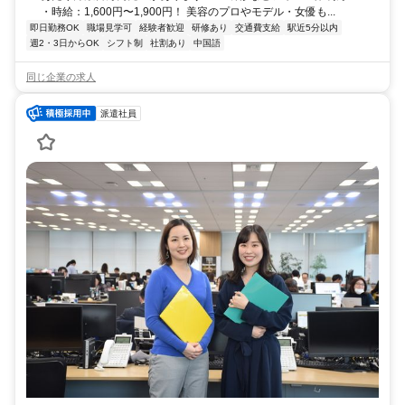
・時給：1,600円〜1,900円！ 美容のプロやモデル・女優も...
即日勤務OK
職場見学可
経験者歓迎
研修あり
交通費支給
駅近5分以内
週2・3日からOK
シフト制
社割あり
中国語
同じ企業の求人
派遣社員