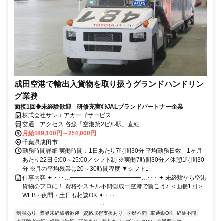
成田空港で輸出入貨物を取り扱うグランドハンドリン
グ業務
面接1回◆未経験歓迎！研修充実◎JALブランドパートナー企業
株式会社サンエアカーゴサービス
交通・アクセス 各線「空港第2ビル駅」直結
月給189,100円～254,000円
千葉県成田市
勤務時間詳細 実働時間：1日あたり7時間30分 平均勤務日数：1ヶ月
あたり22日 6:00～25:00／シフト制 ※実働7時間30分／休憩1時間30
分 ※月の平均残業は20～30時間程度 ▼シフト...
仕事内容 ✦・‥…━━━━━━━━━━━━…‥・✦ 未経験から空港
貨物のプロに！ 資格やスキル不問◎成田空港で働こう♪ ＜面接1回＞
WEB・夜間・土日も相談OK ✦・‥…
━━━━━━━━━━━━…‥...
制服あり
業界未経験者歓迎
資格取得支援あり
学歴不問
車通勤OK
経験不問