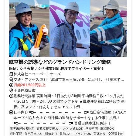
航空機の誘導などのグランドハンドリング業務
転勤ナシ＊夜勤ナシ＊残業月5h程度でプライベート充実！
株式会社エコーパートナーズ
交通・アクセス 本社（成田市本三里塚53-8）に出社し、社用車で成
田空港まで移動します／車通勤OK（駐車場有）
月給201,500円以上
千葉県成田市
勤務時間詳細 実働時間：1日あたり8時間 平均勤務日数：1ヶ月あた
り20日 5：00～24：00 の間でシフト制 ★最終便到着は22時台で 深
夜に及ぶシフトはありません ▼シフト例 ――――――...
仕事内容 ■□─━─━─━─━─━─━─━─━□■ 成田空港勤務！ANAグ
ループの協力会社で 飛行機の運航をサポートをする仕事に挑戦！
■□─━─━─━─━─━─━─━─━□■ 普通自動車運転免許（...
業界未経験者歓迎
資格取得支援あり
バイク通勤OK
学歴不問
車通勤OK
経験不問
住宅手当あり
研修あり
賞与あり
ブランクOK
育休あり
交通費支給