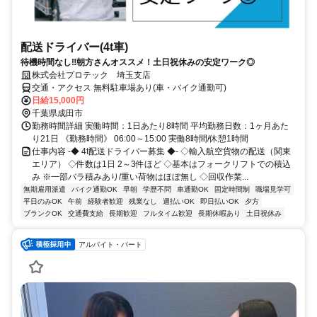
配送ドライバー(4t車)
待機時間なし‼朝方さんオススメ！土日祝休みの安定ワーク◎
株式会社プロテック 埼玉支店
交通・アクセス 無料駐車場あり(車・バイク通勤可)
日給15,000円
千葉県成田市
勤務時間詳細 実働時間：1日あたり8時間 平均勤務日数：1ヶ月あた
り21日 《勤務時間》 06:00～15:00 実働8時間/休憩1時間
仕事内容 -◆ 4t配送ドライバー募集 ◆- ◇輸入航空貨物の配送（関東
エリア） ◇件数は1日 2～3件ほど ◇基本はフォークリフトでの積込
み ※一部バラ積みあり/重い荷物はほぼ無し ◇回収作業...
無期雇用派遣
バイク通勤OK
早朝
学歴不問
車通勤OK
固定時間制
職場見学可
平日のみOK
午前
経験者歓迎
残業なし
週払いOK
即日払いOK
夕方
ブランクOK
交通費支給
長期歓迎
フルタイム歓迎
長期休暇あり
土日祝休み
アルバイト・パート