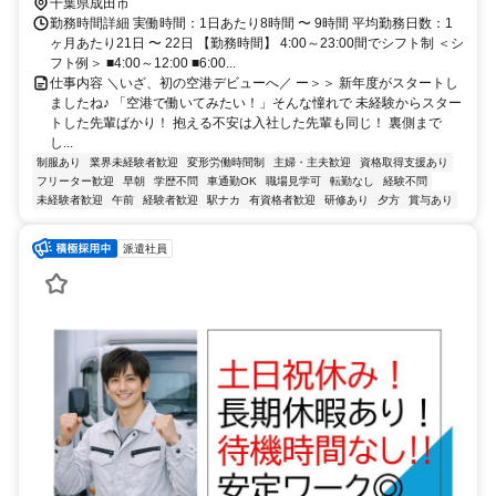
千葉県成田市
勤務時間詳細 実働時間：1日あたり8時間 〜 9時間 平均勤務日数：1
ヶ月あたり21日 〜 22日 【勤務時間】 4:00～23:00間でシフト制 ＜シ
フト例＞ ■4:00～12:00 ■6:00...
仕事内容 ＼いざ、初の空港デビューへ／ ー＞＞ 新年度がスタートし
ましたね♪ 「空港で働いてみたい！」そんな憧れで 未経験からスター
トした先輩ばかり！ 抱える不安は入社した先輩も同じ！ 裏側まで
し...
制服あり
業界未経験者歓迎
変形労働時間制
主婦・主夫歓迎
資格取得支援あり
フリーター歓迎
早朝
学歴不問
車通勤OK
職場見学可
転勤なし
経験不問
未経験者歓迎
午前
経験者歓迎
駅ナカ
有資格者歓迎
研修あり
夕方
賞与あり
派遣社員