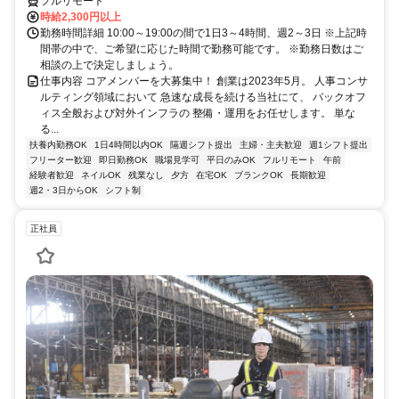
フルリモート
時給2,300円以上
勤務時間詳細 10:00～19:00の間で1日3～4時間、週2～3日 ※上記時
間帯の中で、ご希望に応じた時間で勤務可能です。 ※勤務日数はご
相談の上で決定しましょう。
仕事内容 コアメンバーを大募集中！ 創業は2023年5月。 人事コンサ
ルティング領域において 急速な成長を続ける当社にて、 バックオフ
ィス全般および対外インフラの 整備・運用をお任せします。 単な
る...
扶養内勤務OK
1日4時間以内OK
隔週シフト提出
主婦・主夫歓迎
週1シフト提出
フリーター歓迎
即日勤務OK
職場見学可
平日のみOK
フルリモート
午前
経験者歓迎
ネイルOK
残業なし
夕方
在宅OK
ブランクOK
長期歓迎
週2・3日からOK
シフト制
正社員