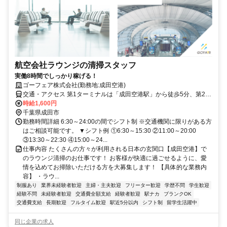
航空会社ラウンジの清掃スタッフ
実働8時間でしっかり稼げる！
ゴーフェア株式会社(勤務地:成田空港)
交通・アクセス 第1ターミナルは「成田空港駅」から徒歩5分、第2・
第3ターミナルは「空港第2ビル駅」からそれぞれ徒歩5分、10分
時給1,600円
千葉県成田市
勤務時間詳細 6:30～24:00の間でシフト制 ※交通機関に限りがある方
はご相談可能です。 ▼シフト例 ①6:30～15:30 ②11:00～20:00
③13:30～22:30 ④15:00～24...
仕事内容 たくさんの方々が利用される日本の玄関口【成田空港】で
のラウンジ清掃のお仕事です！ お客様が快適に過ごせるように、愛
情を込めてお掃除いただける方を大募集します！ 【具体的な業務内
容】 ・ラウ...
制服あり
業界未経験者歓迎
主婦・主夫歓迎
フリーター歓迎
学歴不問
学生歓迎
経験不問
未経験者歓迎
交通費全額支給
経験者歓迎
駅ナカ
ブランクOK
交通費支給
長期歓迎
フルタイム歓迎
駅近5分以内
シフト制
留学生活躍中
同じ企業の求人