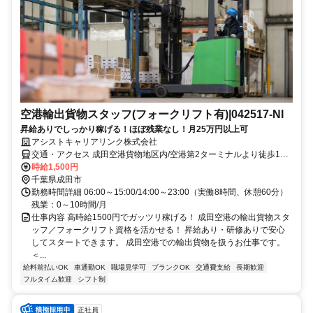
空港輸出貨物スタッフ(フォークリフト有)|042517-NI
昇給ありでしっかり稼げる！ほぼ残業なし！月25万円以上可
アシストキャリアリンク株式会社
交通・アクセス 成田空港貨物地区内/空港第2ターミナルより徒歩10
分/車通勤OK（駐車場完備）
時給1,500円
千葉県成田市
勤務時間詳細 06:00～15:00/14:00～23:00（実働8時間、休憩60分）
残業：0～10時間/月
仕事内容 高時給1500円でガッツリ稼げる！ 成田空港の輸出貨物スタ
ッフ／フォークリフト資格を活かせる！ 昇給あり・研修ありで安心
してスタートできます。 成田空港での輸出貨物を扱うお仕事です。
＜...
給料前払いOK
車通勤OK
職場見学可
ブランクOK
交通費支給
長期歓迎
フルタイム歓迎
シフト制
正社員