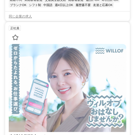
ブランクOK
シフト制
中国語
週4日以上OK
履歴書不要
友達と応募OK
同じ企業の求人
正社員