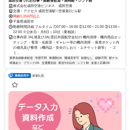
成田空港でのお仕事＊経験者歓迎＊高時給＊シフト制
株式会社成田空港ビジネス 成田空港
交通・アクセス 成田空港駅 / 空港第2ビル駅
時給1,350円以上
千葉県成田市
勤務時間詳細 フルタイム ①07:00～16:00 ②12:00～21:00 ③13:00～
22:00 ※公休日：月8日～10日（要相談）
仕事内容 JAL便及びJAL受託外国航空会社の 機内清掃・機内用品セッ
ティング ・客室・化粧室・ギャレー等の機内清掃 ・座席ポケット内
の補充及び整理 （機内誌・安全のしおり・エチケット袋等） ・ゴ
ミ...
業界未経験者歓迎
学歴不問
車通勤OK
職場見学可
転勤なし
経験不問
駅ナカ
研修あり
ブランクOK
交通費支給
駅近5分以内
シフト制
友達と応募OK
派遣社員