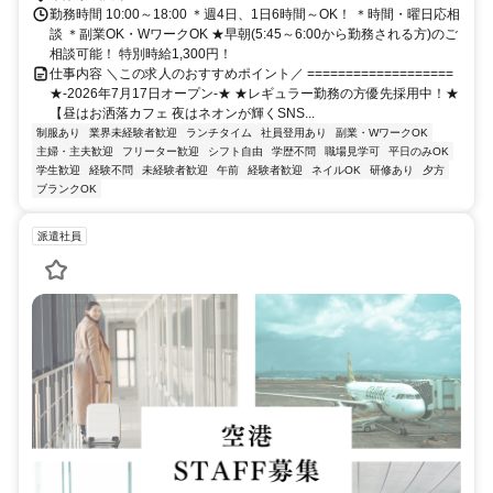
勤務時間 10:00～18:00 ＊週4日、1日6時間～OK！ ＊時間・曜日応相
談 ＊副業OK・WワークOK ★早朝(5:45～6:00から勤務される方)のご
相談可能！ 特別時給1,300円！
仕事内容 ＼この求人のおすすめポイント／ ===================
★-2026年7月17日オープン-★ ★レギュラー勤務の方優先採用中！★
【昼はお洒落カフェ 夜はネオンが輝くSNS...
制服あり
業界未経験者歓迎
ランチタイム
社員登用あり
副業・WワークOK
主婦・主夫歓迎
フリーター歓迎
シフト自由
学歴不問
職場見学可
平日のみOK
学生歓迎
経験不問
未経験者歓迎
午前
経験者歓迎
ネイルOK
研修あり
夕方
ブランクOK
派遣社員