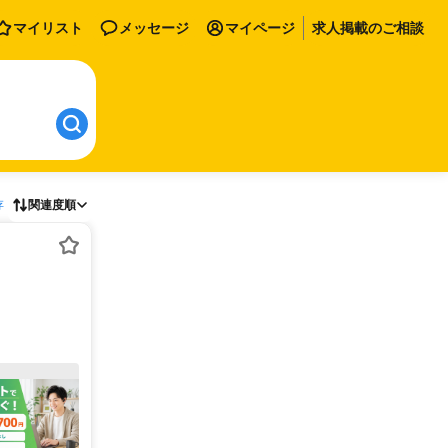
マイリスト
メッセージ
マイページ
求人掲載のご相談
存
関連度順