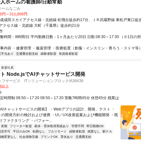
人ホームの看護師/日勤常勤
ホームなごみ
00円～311,000円
京成成田スカイアクセス線・北総線 松飛台徒歩約17分、ＪＲ武蔵野線 東松戸東口徒
アクセス線・北総線 大町（千葉県）徒歩約21分
市
働時間：8時間/日 平均勤務日数：1ヶ月あたり20日 日勤 08:30～17:30 （※1日
仕事内容 ・健康管理 ・服薬管理 ・医療処置（創傷・インスリン・胃ろう・ストマ等
宅手当あり
交通費全額支給
経験者歓迎
有資格者歓迎
派遣社員
 Node.jsでAIチャットサービス開発
フサービス ITソリューションブロック/A38438
0円以上
ト
時間制 08:50～17:20 08:50～17:20 実働7時間45分 休憩45分 残業は
。
【AIチャットサービスの開発】 ・Webアプリの設計、開発、テスト ・
Mとの開発方針の検討および連携 ・UI／UX改善提案および機能開発 ・既
ファクタリング ・パフォー...
長期
フリーター歓迎
産休・育休取得実績あり
学歴不問
即日勤務OK
場見学可
平日のみOK
転勤なし
フルリモート
経験者歓迎
残業なし
駅ナカ
職種変更なし
社会保険完備
ブランクOK
育休あり
交通費支給