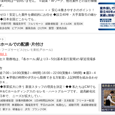
作業時間は一切問いません。 ※副業・Wワーク、他社案件との並行稼働
す。
─────────────────── ＜＜ 安心＆働きやすさのポイント！
業ゼロ！安定した案件を継続的にお任せ ◆設立40年・大手直取引の確か
◆日本全国どこからでも...
学歴不問
職場見学可
フルリモート
経験者歓迎
ネイルOK
在宅OK
全歩合制
ピアスOK
服装自由
ひげOK
髪型・髪色自由
ート
ホールでの配膳･片付け
トフーズサービス(セレモ東松戸ホール)
0円以上
セス 勤務地は、｢各ホール｣駅より3～5分(基本直行直帰)の 駅近現場多
市
7:00～14:00(実働2～4時間) 16:00～22:00(実働4～5時間) ★週3～4
る方 ★早朝の時間や夕方から勤務できる方歓迎♪ 上記時間を組み合わせ
Ｋ...
◆◆事業拡大に伴う 新規スタッフの増員を決定！◆◆ 私たちはCMでも
 H＆Cホールディングスの セレモ・ハートグループです。 超高齢化社
本で、 ニーズが拡大してい...
未経験者歓迎
扶養内勤務OK
1日4時間以内OK
主婦・主夫歓迎
フリーター歓迎
学歴不問
車通勤OK
職場見学可
平日のみOK
転勤なし
経験不問
未経験者歓迎
迎
駅ナカ
研修あり
夕方
ブランクOK