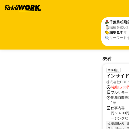
千葉県
松飛
職種を選択
職場見学可
キーワード
85件
業務委託
インサイ
株式会社DREA
時給1,700
フルリモー
勤務時間詳細
1年
仕事内容 ─
円〜370
ージングなし
社員登用あり
フルリモート