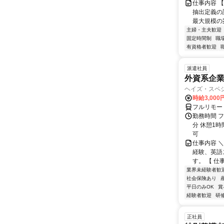
仕事内容 【
抽出定義の
最大規模の案
主婦・主夫歓迎
固定時間制
職
有資格者歓迎
派遣社員
外資系企
ヘイズ・スペ
時給3,000
フルリモー
勤務時間 フ
分 休憩1時
可
仕事内容 
経験、英語
す。 【 仕
業界未経験者歓
社会保険あり
平日のみOK
賞
経験者歓迎
研
正社員