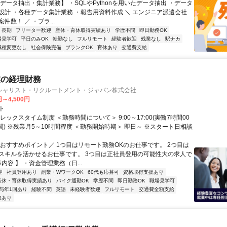
データ抽出・集計業務】 ・SQLやPythonを用いたデータ抽出 ・データ
設計 ・各種データ集計業務 ・報告用資料作成 ＼ エンジニア派遣会社
件数！ ／ ・ブラ...
長期
フリーター歓迎
産休・育休取得実績あり
学歴不問
即日勤務OK
場見学可
平日のみOK
転勤なし
フルリモート
経験者歓迎
残業なし
駅ナカ
職種変更なし
社会保険完備
ブランクOK
育休あり
交通費支給
業の経理財務
シャリスト・リクルートメント・ジャパン株式会社
円～4,500円
ト
レックスタイム制度 ＜勤務時間について＞ 9:00～17:00(実働7時間00
間) ※残業月5～10時間程度 ＜勤務開始時期＞ 即日～ ※スタート日相談
＼おすすめポイント／ 1つ目はリモート勤務OKのお仕事です。 2つ目は
スキルを活かせるお仕事です。 3つ目は正社員登用の可能性大の求人で
事内容 】 ・資金管理業務（日...
迎
社員登用あり
副業・WワークOK
60代も応募可
資格取得支援あり
産休・育休取得実績あり
バイク通勤OK
学歴不問
即日勤務OK
職場見学可
与年1回あり
経験不問
英語
未経験者歓迎
フルリモート
交通費全額支給
修あり