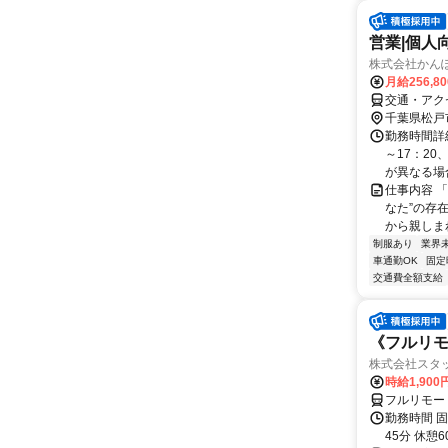
営業|個人
株式会社かんぽ
月給256,8
交通・アク
千葉県松戸
勤務時間詳細
～17：20
が異なる場合
仕事内容 
なた”の存
から親しまれ
制服あり
業界
車通勤OK
固定
交通費全額支給
《フルリモ
株式会社スタッ
時給1,90
フルリモー
勤務時間 固定
45分 休憩