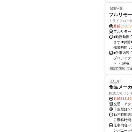
派遣社員
フルリモー
トライアロー
月給350,0
フルリモー
■勤務時間 
ます ■労働
残業時間：1
■仕事内容
プロジェク
ト ・Java、Ja
固定時間制
フ
正社員
食品メーカ
株式会社サン
月給233,5
交通・アク
千葉県鎌ケ
勤務時間詳細
⏰勤務時間 
仕事内容 
ンパニー 