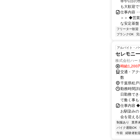
帯や1日の
も大歓迎で
仕事内容 ‥
＞＞ ◆営
な安定基盤 
フリーター歓迎
ブランクOK
完
アルバイト・パ
セレモニー
株式会社ハー
時給1,20
交通・アク
数
千葉県松戸
勤務時間詳細 
日勤務でき
て働く事もＯ
仕事内容 
お馴染みの
会を迎える日
制服あり
業界
バイク通勤OK
午前
経験者歓