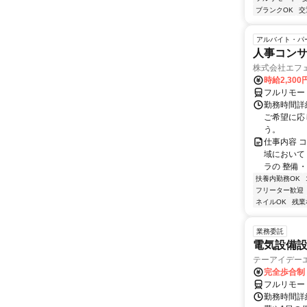
ブランクOK
交
アルバイト・パ
人事コン
株式会社エフ
時給2,30
フルリモー
勤務時間詳細
ご希望に応
う。
仕事内容 
域において
ラの 整備・
扶養内勤務OK
フリーター歓迎
ネイルOK
残業
業務委託
電気設備
テーアイデー
完全歩合制
フルリモー
勤務時間詳