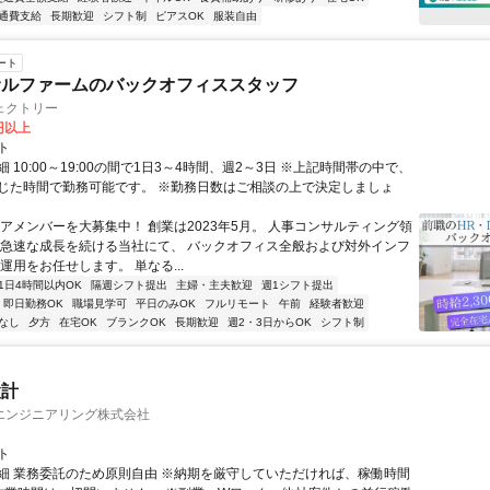
通費支給
長期歓迎
シフト制
ピアスOK
服装自由
ート
サルファームのバックオフィススタッフ
ェクトリー
0円以上
ト
 10:00～19:00の間で1日3～4時間、週2～3日 ※上記時間帯の中で、
じた時間で勤務可能です。 ※勤務日数はご相談の上で決定しましょ
コアメンバーを大募集中！ 創業は2023年5月。 人事コンサルティング領
 急速な成長を続ける当社にて、 バックオフィス全般および対外インフ
運用をお任せします。 単なる...
1日4時間以内OK
隔週シフト提出
主婦・主夫歓迎
週1シフト提出
即日勤務OK
職場見学可
平日のみOK
フルリモート
午前
経験者歓迎
なし
夕方
在宅OK
ブランクOK
長期歓迎
週2・3日からOK
シフト制
設計
エンジニアリング株式会社
ト
細 業務委託のため原則自由 ※納期を厳守していただければ、稼働時間