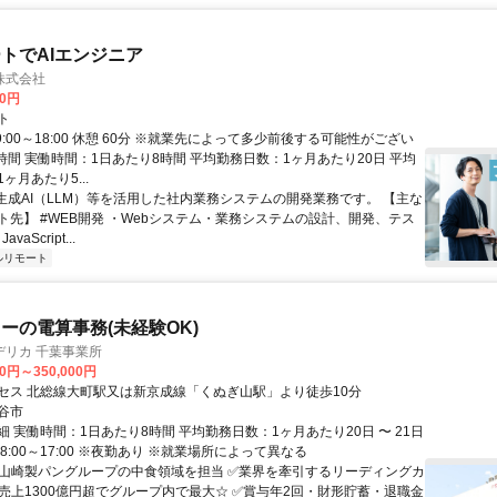
トでAIエンジニア
株式会社
00円
ト
9:00～18:00 休憩 60分 ※就業先によって多少前後する可能性がござい
時間 実働時間：1日あたり8時間 平均勤務日数：1ヶ月あたり20日 平均
ヶ月あたり5...
 生成AI（LLM）等を活用した社内業務システムの開発業務です。 【主な
ト先】 #WEB開発 ・Webシステム・業務システムの設計、開発、テス
vaScript...
ルリモート
ーの電算事務(未経験OK)
デリカ 千葉事業所
00円～350,000円
セス 北総線大町駅又は新京成線「くぬぎ山駅」より徒歩10分
谷市
 実働時間：1日あたり8時間 平均勤務日数：1ヶ月あたり20日 〜 21日
8:00～17:00 ※夜勤あり ※就業場所によって異なる
✅山崎製パングループの中食領域を担当 ✅業界を牽引するリーディングカ
✅売上1300億円超でグループ内で最大☆ ✅賞与年2回・財形貯蓄・退職金