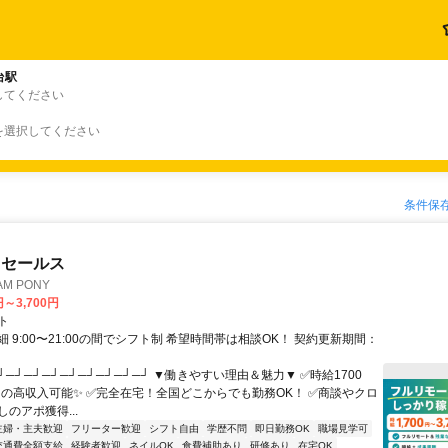
台駅
してください
を選択してください
条件保
ドセールス
M PONY
円～3,700円
ト
 9:00〜21:00の間でシフト制 希望時間帯は相談OK！ 契約更新期間：
┘─┘─┘─┘─┘─┘─┘─┘─┘ ▼働きやすい理由＆魅力▼ ✅時給1700
0円の高収入可能✨ ✅完全在宅！全国どこからでも勤務OK！ ✅商談やクロ
のアポ獲得...
主婦・主夫歓迎
フリーター歓迎
シフト自由
学歴不問
即日勤務OK
職場見学可
交通費全額支給
経験者歓迎
ネイルOK
食費補助あり
研修あり
在宅OK