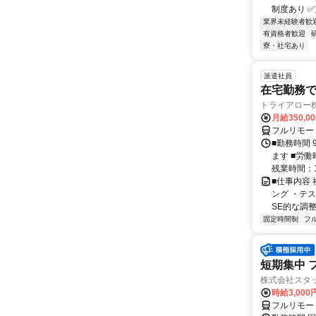
制度あり ✅
業界未経験者歓
有資格者歓迎
寮・社宅あり
派遣社員
在宅勤務
トライアロー
月給350,0
フルリモー
■勤務時間 
ます ■労働
残業時間：1
■仕事内容
ング ・テ
SE的な調整
固定時間制
フ
短期集中 
株式会社スタッ
時給3,00
フルリモー