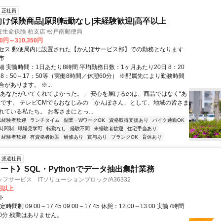
正社員
向け保険商品|原則転勤なし|未経験歓迎|高卒以上
生命保険 柏支店 松戸南郵便局
00円～310,350円
セス 郵便局内に設置された【かんぽサービス部】での勤務となります
市
 実働時間：1日あたり8時間 平均勤務日数：1ヶ月あたり20日 8：20
、8：50～17：50等（実働8時間／休憩60分） ※配属先により勤務時間
があります。 ※...
「あなたがいてくれてよかった。」 安心を届けるのは、商品ではなく“あ
在です。 テレビCMでもおなじみの「かんぽさん」として、地域の皆さま
ている私たち。 お客さまにとっ...
未経験者歓迎
ランチタイム
副業・WワークOK
資格取得支援あり
バイク通勤OK
時間制
職場見学可
転勤なし
経験不問
未経験者歓迎
住宅手当あり
経験者歓迎
有資格者歓迎
研修あり
賞与あり
ブランクOK
育休あり
派遣社員
ート》SQL・Pythonでデータ抽出集計業務
フサービス ITソリューションブロック/A36332
0円以上
ト
時間制 09:00～17:45 09:00～17:45 休憩：12:00～13:00 実働7時間
60分 残業はありません。