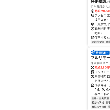
特別養護老
特別養護老人
月給294,5
アクセス 
成田スカイ
千葉県市川
勤務時間 実
時間）
仕事内容 
固定時間制
住
フルリモート
株式会社スタッ
時給2,80
フルリモー
勤務時間 固定
ありません
仕事内容 
PM、Pd
存コードのリ
主婦・主夫歓迎
固定時間制
職
有資格者歓迎