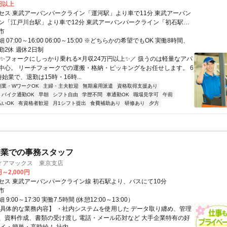
0円以上
セス 東武アーバンパークライン「運河駅」より車で11分 東武アーバン
ン「江戸川台駅」より車で12分 東武アーバンパークライン「初石駅」
4分
市
07:00～16:00 06:00～15:00 ※どちらかの希望でもOK 実働8時間、
5勤2休 週休2日制
＼✨フォークにしっかり乗れる×月収24万円以上✨／ 扱うのは軽量なアパ
中心。 リーチフォークでの運搬・格納・ピッキングをお任せします。 6
始業で、退勤は15時・16時...
副業・WワークOK
主婦・主夫歓迎
無期雇用派遣
資格取得支援あり
バイク通勤OK
早朝
シフト自由
学歴不問
車通勤OK
職場見学可
午前
払いOK
有資格者歓迎
月1シフト提出
食費補助あり
研修あり
夕方
企業での事務スタッフ
ィアマックス 東京支店
円～2,000円
セス 東武アーバンパークライン線 初石駅より、バスにて10分
市
9:00～17:30 実働7.5時間 (休憩12:00～13:00）
【具体的な業務内容】 ・社内システムを使用した データ取り纏め、管理
、資料作成、書類の受け渡し 電話・メール応対など 大手企業特有の好