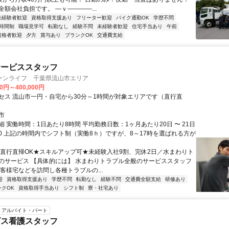
額会社負担です。 ―ｖ――――...
未経験者歓迎
資格取得支援あり
フリーター歓迎
バイク通勤OK
学歴不問
時間制
職場見学可
転勤なし
経験不問
未経験者歓迎
住宅手当あり
午前
資格者歓迎
夕方
賞与あり
ブランクOK
交通費支給
サービススタッフ
ーンライフ 千葉県流山市エリア
00円～400,000円
セス 流山市一円・自宅から30分～1時間が対象エリアです（直行直
市
 実働時間：1日あたり8時間 平均勤務日数：1ヶ月あたり20日 〜 21日
1:00 上記の時間内でシフト制（実働8ｈ）ですが、8～17時を選ばれる方が
★直行直帰OK★スキルアップ可★未経験入社9割、完休2日／水まわりト
のサービス 【具体的には】 水まわりトラブル全般のサービススタッフ
お客様宅などを訪問し各種トラブルの...
迎
資格取得支援あり
学歴不問
転勤なし
経験不問
交通費全額支給
研修あり
ンクOK
資格取得手当あり
シフト制
寮・社宅あり
アルバイト・パート
ビス看護スタッフ