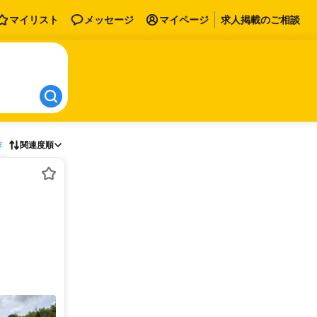
マイリスト
メッセージ
マイページ
求人掲載のご相談
存
関連度順