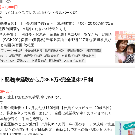
HIKO
円～1,800円
駅 つくばエクスプレス 流山セントラルパーク駅
市
勤務日数】 月～金の間で週3日～ 【勤務時間】 7:00～20:00の間で1日
☆勤務時間帯をご相談ください♪ 時間外 なし
さん募集！！時間帯・お休み・業務範囲も相談OK！あなたらしい働き
(WCH001) 保育士(要資格) 千葉県流山市市野谷117番地 派遣社員 求
ども園 保育園 幼稚園...
フリーター歓迎
社会保険あり
給料前払いOK
即日勤務OK
固定時間制
勤なし
経験不問
未経験者歓迎
経験者歓迎
有資格者歓迎
研修あり
ブランクOK
育休あり
交通費支給
長期歓迎
フルタイム歓迎
ート配送|未経験から月35.5万×完全週休2日制
00円以上
セス 流山おおたかの森駅 車で約10分。
市
細 総労働時間：1ヶ月あたり160時間 【社員インタビュー_30歳男性】
に、将来を考えて転職しました。 前職は残業代で稼ぐスタイルでした
本給が高く、手当も充実してい...
【名正運輸のここが魅力】 ✅月収35.5万円＋年3回のボーナス支給 ✅完全
私生活との両立が叶う ✅日勤固定！夜勤なしで体への負担減 ✅育児を応