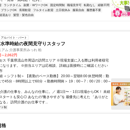
イ・簡単・高時給！ 社内...
迎
ランチタイム
副業・WワークOK
固定時間制
職場見学可
転勤なし
経験不問
ブランクOK
長期歓迎
フルタイム歓迎
土日祝休み
服装自由
履歴書不要
送迎あり
髪型・髪色自由
アルバイト・パート
高水準時給の夜間見守りスタッフ
アム 介護事業所みっれ 柏
円～2,062円
セス 千葉県流山市周辺の訪問エリア ※現場支援に入る際は利用者様宅
になります。 ※担当エリアは応相談、詳細は面接時にご確認ください
市
 ＜シフト制＞ 【夜勤のベース勤務】 20:00～翌朝8:00 休憩時間：勤
で45分・8時間以上で60分 ＜勤務時間例＞ 19：00～7：00 / 20：00～
＼介護の仕事を、みんなの仕事に。／ 週1日〜・1日1現場からOK！ 未経
スタートも安心◎ あなたの“働きやすさ”を 最優先に考えた 「ありがと
る」 訪問介護のお仕事です...
フト制
資格