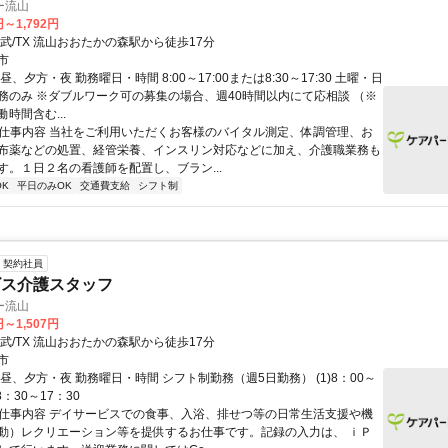
ー流山
円～1,792円
武/TX 流山おおたかの森駅から徒歩17分
市
昼、夕方・夜 勤務曜日・時間 8:00～17:00または8:30～17:30 土曜・日
務のみ ※ダブルワーク可の募集の場合、週40時間以内にて応相談 （※
時間含む...
● 仕事内容 当社をご利用いただくお客様のバイタル測定、体調管理、お
布薬などの処置、経管栄養、インスリン対応などに加え、介護職業務も
す。１日２名の看護師を配置し、ブラン...
K
平日のみOK
交通費支給
シフト制
契約社員
ビス介護スタッフ
ー流山
円～1,507円
武/TX 流山おおたかの森駅から徒歩17分
市
昼、夕方・夜 勤務曜日・時間 シフト制勤務（週5日勤務） (1)8：00～
)8：30～17：30
● 仕事内容 デイサービスでの食事、入浴、排せつ等の日常生活支援や機
動）レクリエーション等を提供するお仕事です。記録の入力は、 ｉＰ