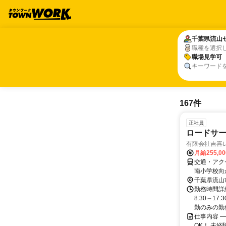
千葉県
千葉県
流山
流山
職種を選択
職場見学可
職場見学可
キーワード
167件
正社員
ロードサー
有限会社吉喜
月給255,0
交通・アク
南小学校向
千葉県流山
勤務時間詳
8:30～1
勤のみの勤務
仕事内容 
OK！ 未