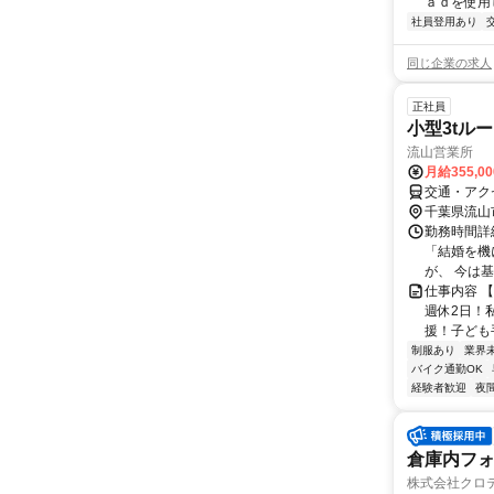
ａｄを使用
社員登用あり
同じ企業の求人
正社員
小型3tルー
流山営業所
月給355,0
交通・アク
千葉県流山
勤務時間詳
「結婚を機
が、 今は基
仕事内容 
週休2日！
援！子ども手
制服あり
業界
バイク通勤OK
経験者歓迎
夜
倉庫内フォ
株式会社クロテッ