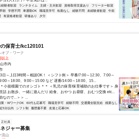
当1人1万円 ✅中型免許は...
未経験者歓迎
ランチタイム
主婦・主夫歓迎
資格取得支援あり
フリーター歓迎
早朝
学歴不問
車通勤OK
職場見学可
転勤なし
経験不問
未経験者歓迎
午前
間
有資格者歓迎
研修あり
夕方
保育士/kc120101
ルオブ・ワーク
0円以上
流山市内
市
日～,1日3時間～相談OK！ ＜シフト例＞ 早番/7:00～12:30、7:00～
9:00～18:00、9:00～15:00 など 遅番/14:00～18:00、15...
＊＊小規模園でのオシゴト＊＊ ＜乳児の保育/保育補助のお仕事です＞ 身
話 お散歩、一緒に遊んだり 給食、おやつ お昼寝、おむつ交換 etc...
ので...＞＞ ...
副業・WワークOK
60代も応募可
職場見学可
経験不問
交通費全額支給
残業なし
近5分以内
シフト制
履歴書不要
友達と応募OK
正社員
マネジャー募集
ー流山