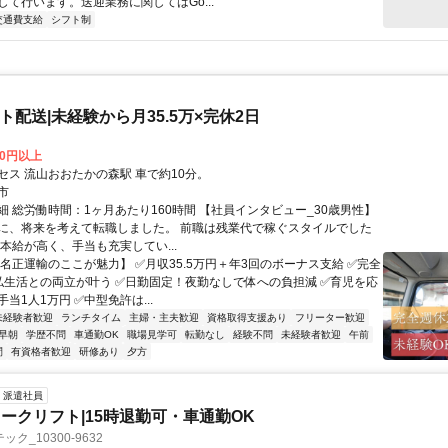
して行います。送迎業務に関してはGo...
交通費支給
シフト制
ト配送|未経験から月35.5万×完休2日
00円以上
セス 流山おおたかの森駅 車で約10分。
市
細 総労働時間：1ヶ月あたり160時間 【社員インタビュー_30歳男性】
に、将来を考えて転職しました。 前職は残業代で稼ぐスタイルでした
本給が高く、手当も充実してい...
【名正運輸のここが魅力】 ✅月収35.5万円＋年3回のボーナス支給 ✅完全
私生活との両立が叶う ✅日勤固定！夜勤なしで体への負担減 ✅育児を応
当1人1万円 ✅中型免許は...
未経験者歓迎
ランチタイム
主婦・主夫歓迎
資格取得支援あり
フリーター歓迎
早朝
学歴不問
車通勤OK
職場見学可
転勤なし
経験不問
未経験者歓迎
午前
間
有資格者歓迎
研修あり
夕方
派遣社員
ークリフト|15時退勤可・車通勤OK
ク_10300-9632