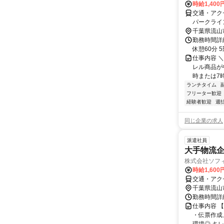
時給1,40
交通・アク
パークライ
より車で1
千葉県流山
勤務時間詳細 
休憩60分 
仕事内容 
レル商品が
時または7時
ランチタイム
フリーター歓迎
経験者歓迎
週
同じ企業の求人
派遣社員
大手物流
株式会社ソフ
時給1,600
交通・アク
千葉県流山
勤務時間詳細 
仕事内容 
・伝票作成