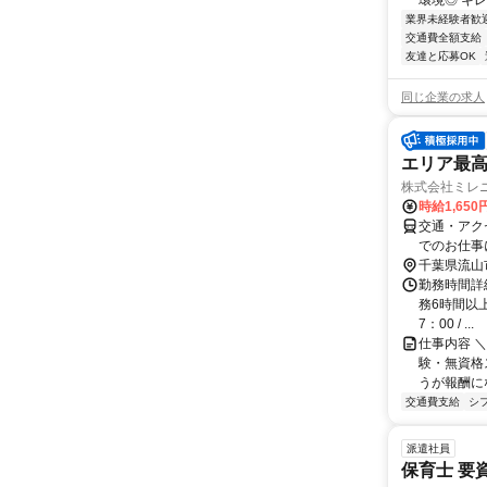
環境◎ キレ
業界未経験者歓
交通費全額支給
友達と応募OK
同じ企業の求人
エリア最
株式会社ミレニ
時給1,650
交通・アク
でのお仕事
千葉県流山
勤務時間詳細
務6時間以上
7：00 / ...
仕事内容 
験・無資格
うが報酬にな
交通費支給
シ
派遣社員
保育士 要