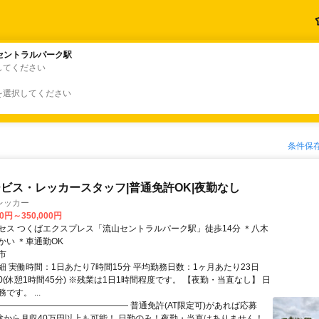
セントラルパーク駅
セントラルパーク駅
してください
を選択してください
条件保
ビス・レッカースタッフ|普通免許OK|夜勤なし
レッカー
00円～350,000円
セス つくばエクスプレス「流山セントラルパーク駅」徒歩14分 ＊八木
かい ＊車通勤OK
市
細 実働時間：1日あたり7時間15分 平均勤務日数：1ヶ月あたり23日
7:30(休憩1時間45分) ※残業は1日1時間程度です。 【夜勤・当直なし】 日
です。 ...
―――――――――――――――― 普通免許(AT限定可)があれば応募
経験から月収40万円以上も可能！ 日勤のみ！夜勤・当直はありません！