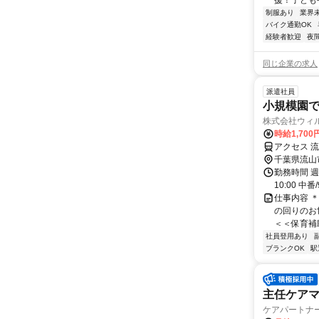
援！子ども手
制服あり
業界
バイク通勤OK
経験者歓迎
夜
同じ企業の求人
派遣社員
小規模園での
株式会社ウィ
時給1,70
アクセス 
千葉県流山
勤務時間 週3
10:00 中番/
仕事内容 
の回りのお世
＜＜保育補助な
社員登用あり
ブランクOK
駅
主任ケア
ケアパートナ