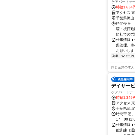
ケアパートナ
時給1,634
アクセス 東
千葉県流山
時間帯 朝、
曜・祝日勤
他社での労働
仕事情報 
薬管理、塗
お願いしま
副業・WワークO
同じ企業の求人
デイサー
ケアパートナ
時給1,349
アクセス 東
千葉県流山
時間帯 朝、
17：00 (2
仕事情報 
能訓練（運