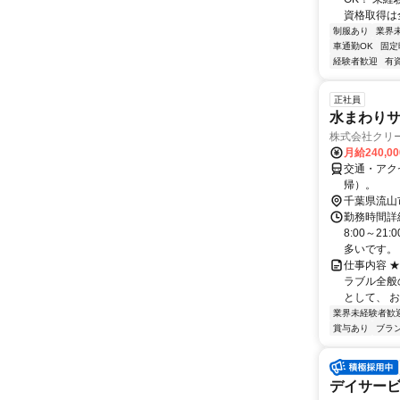
資格取得は全
制服あり
業界
車通勤OK
固定
経験者歓迎
有
正社員
水まわり
株式会社クリ
月給240,0
交通・アク
帰）。
千葉県流山
勤務時間詳細
8:00～2
多いです。
仕事内容 
ラブル全般
として、 
業界未経験者歓
賞与あり
ブラ
デイサー