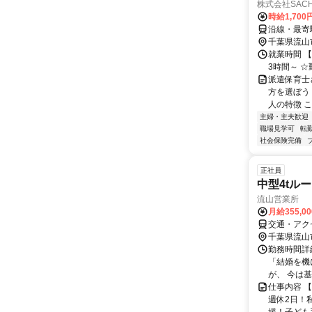
株式会社SACHI
時給1,700
沿線・最寄
千葉県流山
就業時間 【
3時間～ 
派遣保育士
方を選ぼう！
人の特徴 こ
主婦・主夫歓迎
職場見学可
転
社会保険完備
正社員
中型4tル
流山営業所
月給355,0
交通・アク
千葉県流山
勤務時間詳
「結婚を機
が、 今は基
仕事内容 
週休2日！