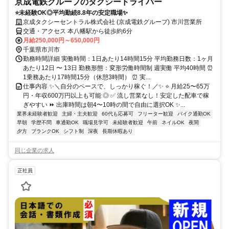
京成電鉄グループのタクシードライバー
⭐未経験OK◎平均勤続8.8年の安定職場✨
京成タクシーセントラル株式会社 (京成電鉄グループ) 市川営業所
交通・アクセス 本八幡駅から徒歩約6分
月給250,000円～650,000円
千葉県市川市
勤務時間詳細 実働時間：1日あたり14時間15分 平均勤務日数：1ヶ月
あたり12日 〜 13日 勤務形態：変形労働時間制 週実働 平均40時間 ⏰
1乗務あたり17時間15分（休憩3時間） ⏰ 実...
仕事内容 ✨＼自分のペースで、しっかり稼ぐ！／✨ ⭐ 月給25〜65万
円・年収600万円以上も可能 ◎ ✅ 流し営業なし！安定した配車で稼
ぎやすい ⏩ 出庫時間は朝4〜10時の間で自由に選択OK ✨...
業界未経験者歓迎
主婦・主夫歓迎
60代も応募可
フリーター歓迎
バイク通勤OK
早朝
学歴不問
車通勤OK
職場見学可
未経験者歓迎
午前
ネイルOK
夜間
夕方
ブランクOK
シフト制
深夜
長期休暇あり
同じ企業の求人
正社員