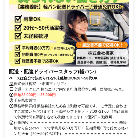
配送・配達ドライバースタッフ(軽バン)
ペースは自分で決められる✨未経験OK✨20〜50代OK
株式会社梅家 <市川市エリア>
交通・アクセス 担当エリア内で直行直帰◎本八幡・西船橋から車
15〜20分、船橋・新鎌ケ谷から20〜25分。
日給23,000円～36,000円
千葉県市川市
勤務時間詳細 業務委託のため自由勤務が可能です。 ご予定に合わせ
てご就業いただけます！ ＜勤務シフト例＞ ・7:00~21:00 （自己裁量
で休憩時間も調節しながら勤務できます） ✅週2日～勤務可...
仕事内容 ＝＝＝＝＝＝＝＝＝＝＝＝＝＝＝＝＝＝＝＝＝＝＝＝ 未経
験から自分のペースで平均月収60万円可！ 初期費用0円で始める軽バ
ン配送★（20〜50代活躍中） ＝＝＝＝＝＝＝＝＝＝＝＝＝＝＝＝＝