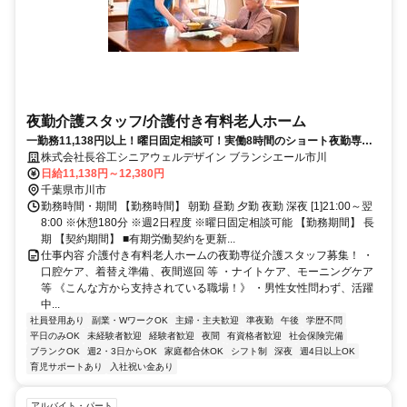
夜勤介護スタッフ/介護付き有料老人ホーム
一勤務11,138円以上！曜日固定相談可！実働8時間のショート夜勤専
従！
株式会社長谷工シニアウェルデザイン ブランシエール市川
日給11,138円～12,380円
千葉県市川市
勤務時間・期間 【勤務時間】 朝勤 昼勤 夕勤 夜勤 深夜 [1]21:00～翌
8:00 ※休憩180分 ※週2日程度 ※曜日固定相談可能 【勤務期間】 長
期 【契約期間】 ■有期労働契約を更新...
仕事内容 介護付き有料老人ホームの夜勤専従介護スタッフ募集！ ・
口腔ケア、着替え準備、夜間巡回 等 ・ナイトケア、モーニングケア
等 《こんな方から支持されている職場！》 ・男性女性問わず、活躍
中...
社員登用あり
副業・WワークOK
主婦・主夫歓迎
準夜勤
午後
学歴不問
平日のみOK
未経験者歓迎
経験者歓迎
夜間
有資格者歓迎
社会保険完備
ブランクOK
週2・3日からOK
家庭都合休OK
シフト制
深夜
週4日以上OK
育児サポートあり
入社祝い金あり
アルバイト・パート