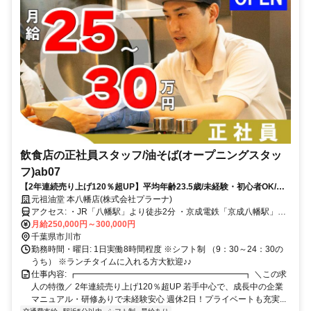
飲食店の正社員スタッフ/油そば(オープニングスタッ
フ)ab07
【2年連続売り上げ120％超UP】平均年齢23.5歳/未経験・初心者OK/他
業界の方も多数活躍中
元祖油堂 本八幡店(株式会社プラーナ)
アクセス: ・JR「八幡駅」より徒歩2分 ・京成電鉄「京成八幡駅」よ
り徒歩3分 ・駅チカ！
月給250,000円～300,000円
千葉県市川市
勤務時間・曜日: 1日実働8時間程度 ※シフト制 （9：30～24：30の
うち） ※ランチタイムに入れる方大歓迎♪♪
仕事内容: ┏━━━━━━━━━━━━━━━━━━━━┓ ＼この求
人の特徴／ 2年連続売り上げ120％超UP 若手中心で、成長中の企業
マニュアル・研修ありで未経験安心 週休2日！プライベートも充実...