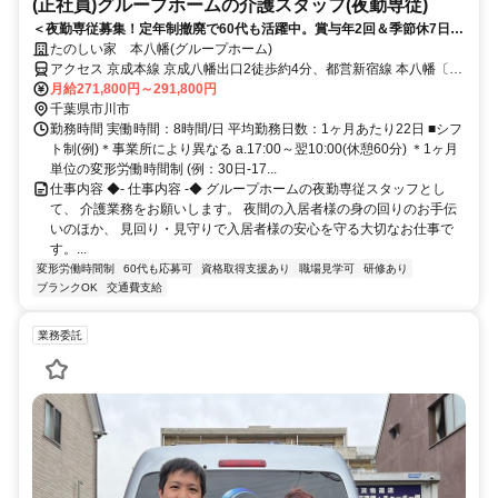
(正社員)グループホームの介護スタッフ(夜勤専従)
＜夜勤専従募集！定年制撤廃で60代も活躍中。賞与年2回＆季節休7日◎
少ない日数でしっかり稼げる！＞賞与年2回＆昇給あり！定年制撤廃で
たのしい家 本八幡(グループホーム)
長く安定して働けます。少人数制で寄り添うケアができる温かいグルー
アクセス 京成本線 京成八幡出口2徒歩約4分、都営新宿線 本八幡〔新
プホームです◎
宿線〕A6口徒歩約5分、京成本線 菅野南口徒歩約7分 各線「本八幡」
月給271,800円～291,800円
駅から徒歩約9分
千葉県市川市
勤務時間 実働時間：8時間/日 平均勤務日数：1ヶ月あたり22日 ■シフ
ト制(例)＊事業所により異なる a.17:00～翌10:00(休憩60分) ＊1ヶ月
単位の変形労働時間制 (例：30日-17...
仕事内容 ◆- 仕事内容 -◆ グループホームの夜勤専従スタッフとし
て、 介護業務をお願いします。 夜間の入居者様の身の回りのお手伝
いのほか、 見回り・見守りで入居者様の安心を守る大切なお仕事で
す。...
変形労働時間制
60代も応募可
資格取得支援あり
職場見学可
研修あり
ブランクOK
交通費支給
業務委託