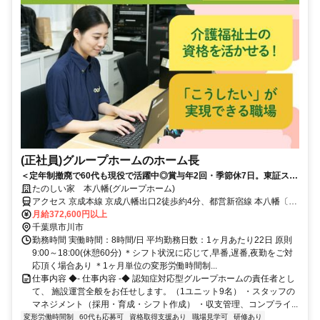
(正社員)グループホームのホーム長
＜定年制撤廃で60代も現役で活躍中◎賞与年2回・季節休7日。東証スタ
ンダード上場◎＞経験を評価！施設ごとに色を出せる、裁量あるグルー
たのしい家 本八幡(グループホーム)
プホーム
アクセス 京成本線 京成八幡出口2徒歩約4分、都営新宿線 本八幡〔新
宿線〕A6口徒歩約5分、京成本線 菅野南口徒歩約7分 各線「本八幡」
月給372,600円以上
駅から徒歩約9分
千葉県市川市
勤務時間 実働時間：8時間/日 平均勤務日数：1ヶ月あたり22日 原則
9:00～18:00(休憩60分) ＊シフト状況に応じて,早番,遅番,夜勤をご対
応頂く場合あり ＊1ヶ月単位の変形労働時間制...
仕事内容 ◆- 仕事内容 -◆ 認知症対応型グループホームの責任者とし
て、 施設運営全般をお任せします。（1ユニット9名） ・スタッフの
マネジメント（採用・育成・シフト作成） ・収支管理、コンプライ...
変形労働時間制
60代も応募可
資格取得支援あり
職場見学可
研修あり