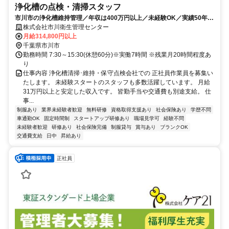
浄化槽の点検・清掃スタッフ
市川市の浄化槽維持管理／年収は400万円以上／未経験OK／実績50年の
安定企業／土日祝の隔週休2日
株式会社市川衛生管理センター
月給314,800円以上
千葉県市川市
勤務時間 7:30～15:30(休憩60分)※実働7時間 ※残業月20時間程度あ
り
仕事内容 浄化槽清掃･維持・保守点検会社での 正社員作業員を募集い
たします。 未経験スタートのスタッフも多数活躍しています。 月給
31万円以上と安定した収入です。 皆勤手当や交通費も別途支給。 仕
事...
制服あり
業界未経験者歓迎
無料研修
資格取得支援あり
社会保険あり
学歴不問
車通勤OK
固定時間制
スタートアップ研修あり
職場見学可
経験不問
未経験者歓迎
研修あり
社会保険完備
制服貸与
賞与あり
ブランクOK
交通費支給
日中
昇給あり
正社員