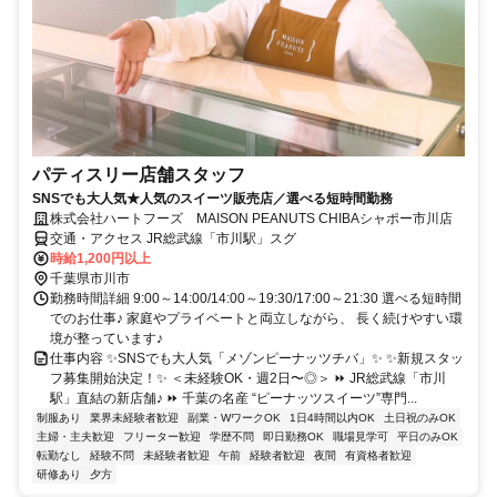
パティスリー店舗スタッフ
SNSでも大人気★人気のスイーツ販売店／選べる短時間勤務
株式会社ハートフーズ MAISON PEANUTS CHIBAシャポー市川店
交通・アクセス JR総武線「市川駅」スグ
時給1,200円以上
千葉県市川市
勤務時間詳細 9:00～14:00/14:00～19:30/17:00～21:30 選べる短時間
でのお仕事♪ 家庭やプライベートと両立しながら、 長く続けやすい環
境が整っています♪
仕事内容 ✨SNSでも大人気「メゾンピーナッツチバ」✨ ✨新規スタッ
フ募集開始決定！✨ ＜未経験OK・週2日〜◎＞ ⏩ JR総武線「市川
駅」直結の新店舗♪ ⏩ 千葉の名産 “ピーナッツスイーツ”専門...
制服あり
業界未経験者歓迎
副業・WワークOK
1日4時間以内OK
土日祝のみOK
主婦・主夫歓迎
フリーター歓迎
学歴不問
即日勤務OK
職場見学可
平日のみOK
転勤なし
経験不問
未経験者歓迎
午前
経験者歓迎
夜間
有資格者歓迎
研修あり
夕方