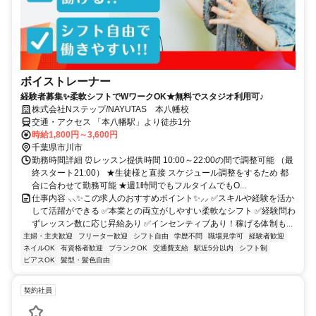
ボイストレーナー
経験者募集✨柔軟シフトでWワークOK★無料でスタジオ利用可♪
株式会社Nステップ/NAYUTAS 本八幡校
交通・アクセス 「本八幡駅」より徒歩1分
時給1,800円～3,600円
千葉県市川市
勤務時間詳細 ⏰レッスン提供時間 10:00～22:00の間で調整可能 （最
終スタート21:00） ★生徒様と直接 スケジュール調整をするため 都
合に合わせて勤務可能 ★週1時間でもフルタイムでもO...
仕事内容 ⸜⸜✨この求人のおすすめポイント✨⸝⸝ ✅スキルや経験を活か
して活躍ができる ✅本業との両立がしやすい柔軟なシフト ✅経験問わ
ずレッスン数に応じ昇給あり ✅インセンティブあり！稼げる体制も...
主婦・主夫歓迎
フリーター歓迎
シフト自由
学歴不問
職場見学可
経験者歓迎
ネイルOK
有資格者歓迎
ブランクOK
交通費支給
駅近5分以内
シフト制
ピアスOK
髪型・髪色自由
契約社員