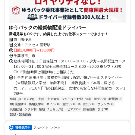
ゆうパックの軽貨物配送ドライバー
職場見学もOKです。納得した上でお仕事スタートできます！
市川郵便局
交通・アクセス 菅野駅
日給14,000円～18,000円
千葉県市川市
勤務時間詳細 1.日給保証コース 8:00～20:00 2.夕方～夜間配送コース
18：00～21：00 3.完全出来高制コース 8:00～20:00 ※シフト相談
OK ※勤務時間は面接時にご相談くだ...
仕事内容 雇用形態：業務委託 職種：配送/宅配/セールスドライバー
【未経験歓迎／学歴・年齢不問】「業務委託って本当に稼げる
の…？」 ✅1万4千円の日給保証：女性でも安心な時間短縮コース ✅1
万8千...
短期（3ヵ月以内）
主婦・主夫歓迎
フリーター歓迎
短期
学歴不問
車通勤OK
即日勤務OK
職場見学可
ネイルOK
週払いOK
即日払いOK
ブランクOK
長期歓迎
シフト制
短期（1ヵ月以内）
ピアスOK
服装自由
ひげOK
髪型・髪色自由
アルバイト・パート