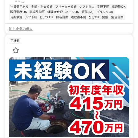
＝＝...
社員登用あり
主婦・主夫歓迎
フリーター歓迎
シフト自由
学歴不問
車通勤OK
即日勤務OK
職場見学可
経験者歓迎
ネイルOK
研修あり
ブランクOK
長期歓迎
シフト制
ピアスOK
服装自由
履歴書不要
ひげOK
髪型・髪色自由
同じ企業の求人
正社員