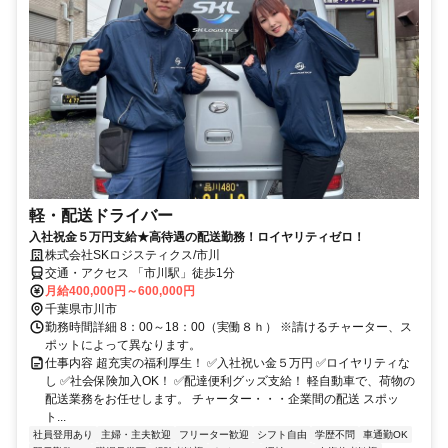
軽・配送ドライバー
入社祝金５万円支給★高待遇の配送勤務！ロイヤリティゼロ！
株式会社SKロジスティクス/市川
交通・アクセス 「市川駅」徒歩1分
月給400,000円～600,000円
千葉県市川市
勤務時間詳細 8：00～18：00（実働８ｈ） ※請けるチャーター、ス
ポットによって異なります。
仕事内容 超充実の福利厚生！ ✅入社祝い金５万円 ✅ロイヤリティな
し ✅社会保険加入OK！ ✅配達便利グッズ支給！ 軽自動車で、荷物の
配送業務をお任せします。 チャーター・・・企業間の配送 スポッ
ト...
社員登用あり
主婦・主夫歓迎
フリーター歓迎
シフト自由
学歴不問
車通勤OK