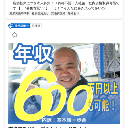
店舗拡大につき求人募集！ ✧資格不要！入社後、社内資格取得可能で
す 【∴∵募集背景∵∴】 「え！？そんなに巻き爪って多いの...
変形労働時間制
社員登用あり
交通費支給
昇給あり
正社員