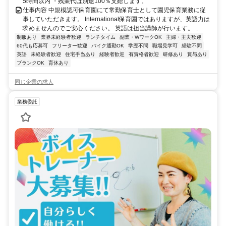
5時間以内 ・残業代は別途100％支給します。
仕事内容 中規模認可保育園にて常勤保育士として園児保育業務に従
事していただきます。 International保育園ではありますが、英語力は
求めませんのでご安心ください。 英語は担当講師が行います。 ...
制服あり
業界未経験者歓迎
ランチタイム
副業・WワークOK
主婦・主夫歓迎
60代も応募可
フリーター歓迎
バイク通勤OK
学歴不問
職場見学可
経験不問
英語
未経験者歓迎
住宅手当あり
経験者歓迎
有資格者歓迎
研修あり
賞与あり
ブランクOK
育休あり
同じ企業の求人
業務委託