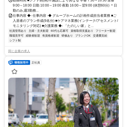
勤務時間 ■シフト制(例)※施設により異なる 早番 7:30～16:30 遅番
9:00～18:00 日勤 10:00～19:00 夜勤 16:00～翌9:00 (休憩60分) ＊日
勤のみ,週3勤務...
仕事内容 ◆- 仕事内容 -◆ グループホームの計画作成担当者業務 ■ご
入居者のプラン作成(9名分) ■ケアマネ業務(インテーク/アセスメント/
モニタリング対応) ■介護業務 ◆- 「たのしい家」と...
社員登用あり
主婦・主夫歓迎
60代も応募可
資格取得支援あり
フリーター歓迎
職場見学可
経験者歓迎
有資格者歓迎
研修あり
ブランクOK
交通費支給
シフト制
同じ企業の求人
正社員