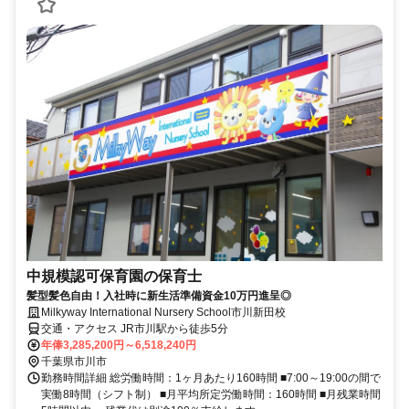
中規模認可保育園の保育士
髪型髪色自由！入社時に新生活準備資金10万円進呈◎
Milkyway International Nursery School市川新田校
交通・アクセス JR市川駅から徒歩5分
年俸3,285,200円～6,518,240円
千葉県市川市
勤務時間詳細 総労働時間：1ヶ月あたり160時間 ■7:00～19:00の間で
実働8時間（シフト制） ■月平均所定労働時間：160時間 ■月残業時間