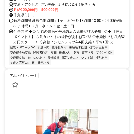
交通・アクセス ｢本八幡駅｣より徒歩2分！駅チカ★
月給320,000円～500,000円
千葉県市川市
勤務時間詳細 総労働時間：1ヶ月あたり218時間 13:00～24:00(実働
8h／休憩1h) 月・水・木・金・土・日
仕事内容 ◆◇ 話題の黒毛和牛焼肉店の店長候補大募集!! ◇◆ 【注目
ポイント！】 ◇飲食バイトの経験があればOK◎ ◇未経験でも月給32
万円スタート！ ◇高額インセンティブ年6回支給！平均1回5万...
副業・WワークOK
学歴不問
職場見学可
未経験者歓迎
住宅手当あり
交通費全額支給
経験者歓迎
夜間
研修あり
夕方
賞与あり
ブランクOK
交通費支給
まかないあり
長期歓迎
駅近5分以内
シフト制
社割あり
友達と応募OK
寮・社宅あり
アルバイト・パート