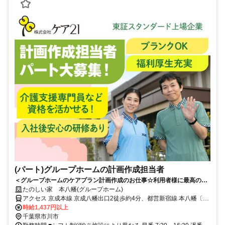
(パート)グループホームの計画作成担当者
＜グループホームのケアプラン計画作成のお仕事☆利用者様に最高のサ
ービスを提供＞定年なし/週３～、短時間相談可/長く安心して働ける環境
たのしい家 本八幡(グループホーム)
です！
アクセス 京成本線 京成八幡出口2徒歩約4分、都営新宿線 本八幡〔新
宿線〕A6口徒歩約5分、京成本線 菅野南口徒歩約7分 各線「本八幡」
時給1,437円以上
駅から徒歩約9分
千葉県市川市