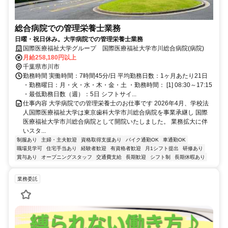
総合病院での管理栄養士業務
日曜・祝日休み。大学病院での管理栄養士業務
国際医療福祉大学グループ 国際医療福祉大学市川総合病院(病院)
月給258,180円以上
千葉県市川市
勤務時間 実働時間：7時間45分/日 平均勤務日数：1ヶ月あたり21日
・勤務曜日：月・火・水・木・金・土 ・勤務時間： [1] 08:30～17:15
・最低勤務日数（週）：5日 シフトサイ...
仕事内容 大学病院での管理栄養士のお仕事です 2026年4月、学校法
人国際医療福祉大学は東京歯科大学市川総合病院を事業承継し 国際
医療福祉大学市川総合病院として開院いたしました。 業務拡大に伴
いスタ...
制服あり
主婦・主夫歓迎
資格取得支援あり
バイク通勤OK
車通勤OK
職場見学可
住宅手当あり
経験者歓迎
有資格者歓迎
月1シフト提出
研修あり
賞与あり
オープニングスタッフ
交通費支給
長期歓迎
シフト制
長期休暇あり
業務委託