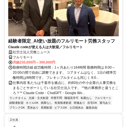
経験者限定_AI使い放題のフルリモート労務スタッフ
Claude codeが使える人は大歓迎／フルリモート
社労士法人労務ニュース
フルリモート
月給230,000円～300,000円
勤務時間詳細 総労働時間：1ヶ月あたり164時間 勤務時間は 8:00～
20:00の間で自由に調整できます。 コアタイムはなく、1日の標準労
働時間は8時間です。 フレキシブルタイムも同じく 8:0...
仕事内容 私たちは千葉市を拠点に、約80社の中小企業の人事労務を
まるごとサポートしている社労士法人です。 **他の事務所と違うとこ
ろ？** Claude Code・ChatGPT・Google Wo...
ランチタイム
主婦・主夫歓迎
学歴不問
職場見学可
転勤なし
フルリモート
経験者歓迎
ネイルOK
残業なし
有資格者歓迎
研修あり
在宅OK
賞与あり
ブランクOK
育休あり
長期歓迎
ピアスOK
土日祝休み
服装自由
正社員