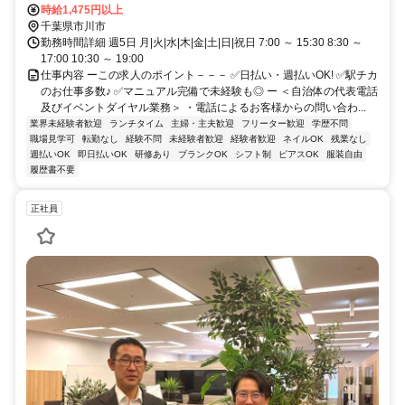
時給1,475円以上
千葉県市川市
勤務時間詳細 週5日 月|火|水|木|金|土|日|祝日 7:00 ～ 15:30 8:30 ～
17:00 10:30 ～ 19:00
仕事内容 ーこの求人のポイント－－－ ✅日払い・週払いOK! ✅駅チカ
のお仕事多数♪ ✅マニュアル完備で未経験も◎ ー ＜自治体の代表電話
及びイベントダイヤル業務＞ ・電話によるお客様からの問い合わ...
業界未経験者歓迎
ランチタイム
主婦・主夫歓迎
フリーター歓迎
学歴不問
職場見学可
転勤なし
経験不問
未経験者歓迎
経験者歓迎
ネイルOK
残業なし
週払いOK
即日払いOK
研修あり
ブランクOK
シフト制
ピアスOK
服装自由
履歴書不要
正社員