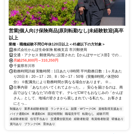
営業|個人向け保険商品|原則転勤なし|未経験歓迎|高卒
以上
業種・職種経験不問◎年休120日以上＜45歳以下の方対象＞
株式会社かんぽ生命保険 船橋支店 市川郵便局
交通・アクセス 郵便局内に設置された【かんぽサービス部】での勤
務となります
月給256,800円～310,350円
千葉県市川市
勤務時間詳細 実働時間：1日あたり8時間 平均勤務日数：1ヶ月あた
り20日 8：20～17：20、8：50～17：50等（実働8時間／休憩60
分） ※配属先により勤務時間が異なる場合があります。 ※...
仕事内容 「あなたがいてくれてよかった。」 安心を届けるのは、商
品ではなく“あなた”の存在です。 テレビCMでもおなじみの「かんぽ
さん」として、地域の皆さまから親しまれている私たち。 お客さま
にとっ...
制服あり
業界未経験者歓迎
ランチタイム
副業・WワークOK
資格取得支援あり
バイク通勤OK
車通勤OK
固定時間制
職場見学可
転勤なし
経験不問
未経験者歓迎
住宅手当あり
交通費全額支給
経験者歓迎
有資格者歓迎
研修あり
賞与あり
ブランクOK
育休あり