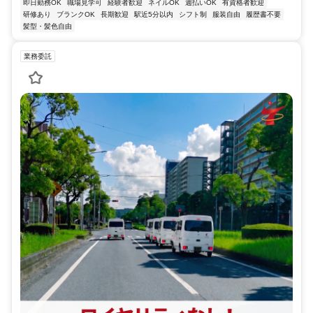
即日勤務OK
職場見学可
経験者歓迎
ネイルOK
週払いOK
有資格者歓迎
研修あり
ブランクOK
長期歓迎
駅近5分以内
シフト制
服装自由
履歴書不要
髪型・髪色自由
業務委託