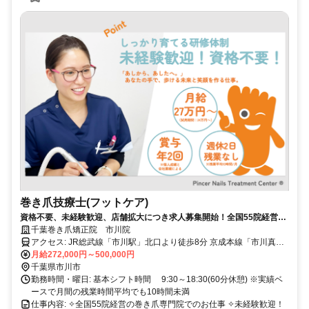
巻き爪技療士(フットケア)
資格不要、未経験歓迎、店舗拡大につき求人募集開始！全国55院経営の
巻き爪専門院で働きませんか？
千葉巻き爪矯正院 市川院
アクセス: JR総武線「市川駅」北口より徒歩8分 京成本線「市川真間
駅」北口より徒歩6分
月給272,000円～500,000円
千葉県市川市
勤務時間・曜日: 基本シフト時間 9:30～18:30(60分休憩) ※実績ベ
ースで月間の残業時間平均でも10時間未満
仕事内容: ✧全国55院経営の巻き爪専門院でのお仕事 ✧未経験歓迎！