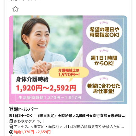
登録ヘルパー
週1日1H〜OK！（曜日固定）★時給最大2,659円★直行直帰★未経験可
★祝い金あり★自分らしく輝ける登録ヘルパー
さわやかケア 市川
アクセス: ＜事業所・面接地＞ 月1回程度の情報共有や研修のため、
事業所にお越しいただきます。 〒272-0826 市川市真間1-12-4市川セ
時給1,370円～2,659円