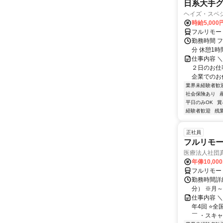
日系大手グ
ヘイズ・スペ
時給5,000
フルリモー
勤務時間 フ
分 休憩1時
仕事内容 
２日のお仕
企業でのお仕
業界未経験者歓
社会保険あり
平日のみOK
賞
経験者歓迎
残
正社員
フルリモ
医療法人社団
年俸10,000
フルリモー
勤務時間詳細 
分） ※月～土
仕事内容 
年4回 ⭐
￣ ・スキャ