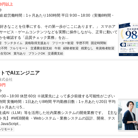
00円以上
ト
 総労働時間：1ヶ月あたり160時間 平日 9:00～18:00（実働8時間・
）
「好きなことを仕事にする、その第一歩がここにあります。」 スマホア
bサービス・ゲームコンテンツなどを実際に操作しながら、正常に動いて
かを確認する「品質チェック業務」をお...
迎
ランチタイム
資格取得支援あり
フリーター歓迎
学歴不問
固定時間制
験不問
フルリモート
交通費全額支給
午前
経験者歓迎
残業なし
有資格者歓迎
在宅OK
賞与あり
ブランクOK
交通費支給
トでAIエンジニア
株式会社
00円
ト
9:00～18:00 休憩 60分 ※就業先によって多少前後する可能性がござい
時間 実働時間：1日あたり8時間 平均勤務日数：1ヶ月あたり20日 平均
ヶ月あたり5...
 生成AI（LLM）等を活用した社内業務システムの開発業務です。 【主な
ト先】 #WEB開発 ・Webシステム・業務システムの設計、開発、テス
vaScript...
ルリモート