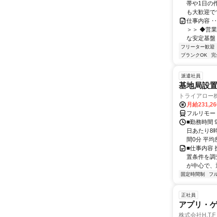
帯や1日の
も大歓迎で
仕事内容 ‥
＞＞ ◆営
な安定基盤 
フリーター歓迎
ブランクOK
完
派遣社員
基地局設
トライアロー
月給231,2
フルリモー
■勤務時間 
日あたり8
間0分 平均
■仕事内容
置条件を調
が中心で、
固定時間制
フ
正社員
アプリ・
株式会社H.T.F