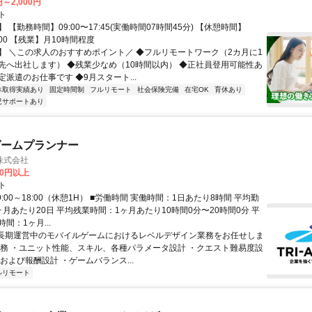
円～2,000円
ト
 【勤務時間】09:00〜17:45(実働時間07時間45分) 【休憩時間】
3:00 【残業】月10時間程度
】 ＼この求人のおすすめポイント／ ◆フルリモートワーク（2カ月に1
先へ出社します） ◆残業少なめ（10時間以内） ◆正社員登用可能性あ
派遣のお仕事です ◆9月スタート...
休取得実績あり
固定時間制
フルリモート
社会保険完備
在宅OK
育休あり
児サポートあり
ゲームプランナー
株式会社
60円以上
ト
9:00～18:00（休憩1H） ■労働時間 実働時間：1日あたり8時間 平均勤
月あたり20日 平均残業時間：1ヶ月あたり10時間0分〜20時間0分 平
間：1ヶ月...
 長期運営中のモバイルゲームにおけるレベルデザイン業務をお任せしま
業務 ・ユニット性能、スキル、各種パラメータ設計 ・クエスト難易度設
および報酬設計 ・ゲームバランス...
ルリモート