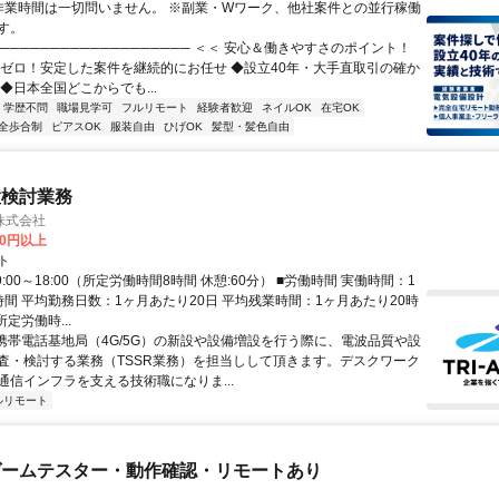
作業時間は一切問いません。 ※副業・Wワーク、他社案件との並行稼働
す。
─────────────────── ＜＜ 安心＆働きやすさのポイント！
業ゼロ！安定した案件を継続的にお任せ ◆設立40年・大手直取引の確か
◆日本全国どこからでも...
学歴不問
職場見学可
フルリモート
経験者歓迎
ネイルOK
在宅OK
全歩合制
ピアスOK
服装自由
ひげOK
髪型・髪色自由
置検討業務
株式会社
60円以上
ト
9:00～18:00（所定労働時間8時間 休憩:60分） ■労働時間 実働時間：1
時間 平均勤務日数：1ヶ月あたり20日 平均残業時間：1ヶ月あたり20時
所定労働時...
 携帯電話基地局（4G/5G）の新設や設備増設を行う際に、電波品質や設
査・検討する業務（TSSR業務）を担当しして頂きます。デスクワーク
通信インフラを支える技術職になりま...
ルリモート
ゲームテスター・動作確認・リモートあり