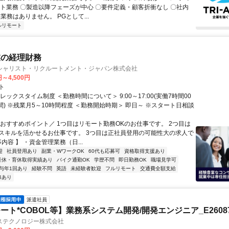
スト業務 〇製造以降フェーズが中心 〇要件定義・顧客折衝なし 〇社内
業務はありません。 PGとして...
ルリモート
業の経理財務
シャリスト・リクルートメント・ジャパン株式会社
円～4,500円
ト
レックスタイム制度 ＜勤務時間について＞ 9:00～17:00(実働7時間00
間) ※残業月5～10時間程度 ＜勤務開始時期＞ 即日～ ※スタート日相談
＼おすすめポイント／ 1つ目はリモート勤務OKのお仕事です。 2つ目は
スキルを活かせるお仕事です。 3つ目は正社員登用の可能性大の求人で
事内容 】 ・資金管理業務（日...
迎
社員登用あり
副業・WワークOK
60代も応募可
資格取得支援あり
産休・育休取得実績あり
バイク通勤OK
学歴不問
即日勤務OK
職場見学可
与年1回あり
経験不問
英語
未経験者歓迎
フルリモート
交通費全額支給
修あり
派遣社員
ート*COBOL等】業務系システム開発/開発エンジニア_E26087
ステクノロジー株式会社