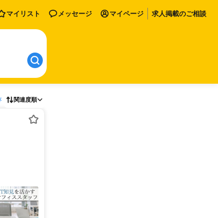
マイリスト
メッセージ
マイページ
求人掲載のご相談
存
関連度順