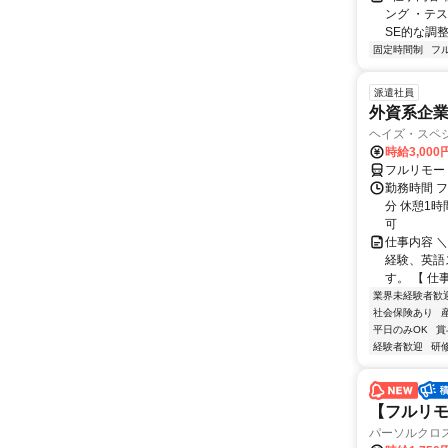
ング ・テ
SE的な調整
固定時間制
フ
派遣社員
外資系企
ヘイズ・スペ
時給3,000
フルリモー
勤務時間 フ
分 休憩1時
可
仕事内容 
経験、英語
す。 【 仕
業界未経験者歓
社会保険あり
平日のみOK
賞
経験者歓迎
研
【フルリモ
パーソルクロ