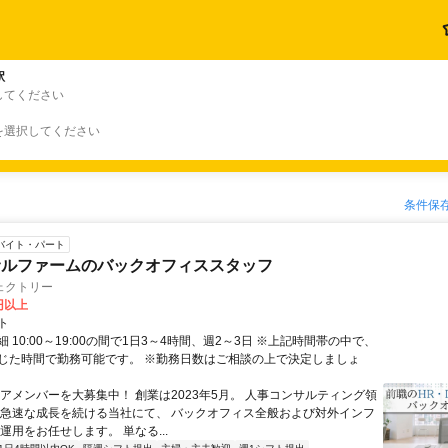
駅
してください
を選択してください
条件保
バイト・パート
サルファームのバックオフィススタッフ
ェクトリー
0円以上
ト
 10:00～19:00の間で1日3～4時間、週2～3日 ※上記時間帯の中で、
じた時間で勤務可能です。 ※勤務日数はご相談の上で決定しましょ
コアメンバーを大募集中！ 創業は2023年5月。 人事コンサルティング領
 急速な成長を続ける当社にて、 バックオフィス全般および対外インフ
運用をお任せします。 単なる...