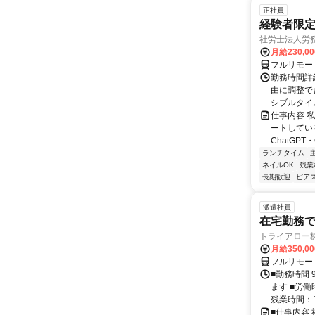
正社員
経験者限定
社労士法人労
月給230,0
フルリモー
勤務時間詳細
由に調整で
シブルタイムも
仕事内容 
ートしている
ChatGPT・G
ランチタイム
ネイルOK
残業
長期歓迎
ピアス
派遣社員
在宅勤務
トライアロー
月給350,0
フルリモー
■勤務時間 
ます ■労働
残業時間：1
■仕事内容