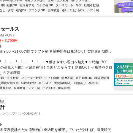
1日4時間以内OK
隔週シフト提出
主婦・主夫歓迎
週1シフト提出
即日勤務OK
職場見学可
平日のみOK
フルリモート
午前
経験者歓迎
なし
夕方
在宅OK
ブランクOK
長期歓迎
週2・3日からOK
シフト制
ドセールス
M PONY
円～3,700円
ト
 9:00〜21:00の間でシフト制 希望時間帯は相談OK！ 契約更新期間：
┘─┘─┘─┘─┘─┘─┘─┘─┘ ▼働きやすい理由＆魅力▼ ✅時給1700
0円の高収入可能✨ ✅完全在宅！全国どこからでも勤務OK！ ✅商談やクロ
のアポ獲得...
主婦・主夫歓迎
フリーター歓迎
シフト自由
学歴不問
即日勤務OK
職場見学可
交通費全額支給
経験者歓迎
ネイルOK
食費補助あり
研修あり
在宅OK
通費支給
長期歓迎
シフト制
ピアスOK
服装自由
委託
設計
エンジニアリング株式会社
ト
細 業務委託のため原則自由 ※納期を厳守していただければ、稼働時間