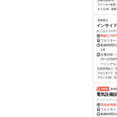
扶養内勤務OK
フリーター歓迎
ネイルOK
残業
業務委託
インサイ
株式会社DREA
時給1,700
フルリモー
勤務時間詳細
1年
仕事内容 ─
円〜370
ージングなし
社員登用あり
フルリモート
ブランクOK
交
業務
電気設備
テーアイデー
完全歩合制
フルリモー
勤務時間詳