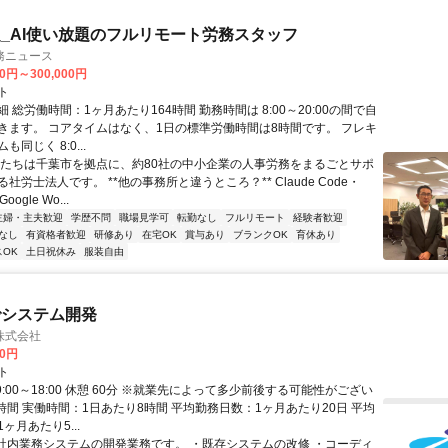
_AI使い放題のフルリモート労務スタッフ
務ニュース
00円～300,000円
ト
 総労働時間：1ヶ月あたり164時間 勤務時間は 8:00～20:00の間で自
きます。 コアタイムはなく、1日の標準労働時間は8時間です。 フレキ
同じく 8:0...
私たちは千葉市を拠点に、約80社の中小企業の人事労務をまるごとサポ
社労士法人です。 **他の事務所と違うところ？** Claude Code・
oogle Wo...
主婦・主夫歓迎
学歴不問
職場見学可
転勤なし
フルリモート
経験者歓迎
なし
有資格者歓迎
研修あり
在宅OK
賞与あり
ブランクOK
育休あり
OK
土日祝休み
服装自由
でシステム開発
株式会社
00円
ト
9:00～18:00 休憩 60分 ※就業先によって多少前後する可能性がござい
時間 実働時間：1日あたり8時間 平均勤務日数：1ヶ月あたり20日 平均
ヶ月あたり5...
 社内業務システムの開発業務です。 ・既存システムの改修 ・コーディ