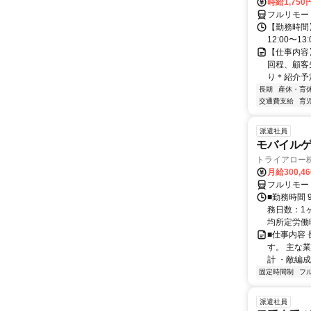
時給1,750
フルリモー
【勤務時間】
12:00〜1
【仕事内容
回程、顧客
り＊紹介予定
長期
産休・育
交通費支給
育
派遣社員
モバイル
トライアロー
月給300,4
フルリモー
■勤務時間 
務日数：1ヶ
均所定労働時
■仕事内容
す。 主な
計 ・敵編成
固定時間制
フ
派遣社員