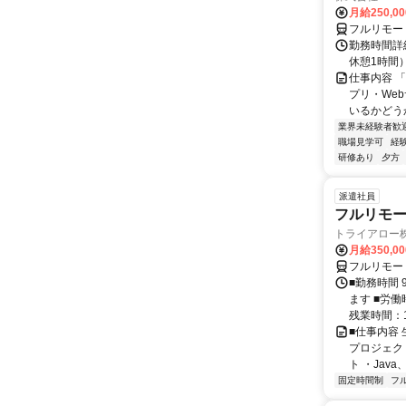
月給250,0
フルリモー
勤務時間詳細
休憩1時間
仕事内容 
プリ・We
いるかどう
業界未経験者歓
職場見学可
経
研修あり
夕方
派遣社員
フルリモー
トライアロー
月給350,0
フルリモー
■勤務時間 
ます ■労働
残業時間：1
■仕事内容
プロジェク
ト ・Java、Ja
固定時間制
フ