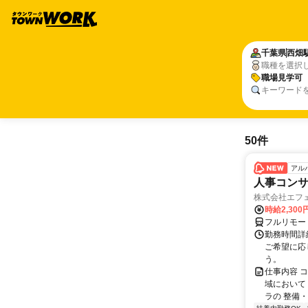
千葉県
西畑
職種を選択
職場見学可
キーワード
50件
アル
人事コン
株式会社エフ
時給2,30
フルリモー
勤務時間詳細
ご希望に応
う。
仕事内容 
域において
ラの 整備・