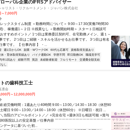
ローバル企業のIFRSアドバイザー
シャリスト・リクルートメント・ジャパン株式会社
円～7,000円
ト
レックスタイム制度 ＜勤務時間について＞ 9:00～17:30(実働7時間30
間) 、稼働週1～２日 ※残業なし ＜勤務開始時期＞ スタート日相談可
＼おすすめポイント／ 1つ目は業務委託契約可、在宅勤務メイン、週１～
事です。 2つ目はご経験・スキルを活かせるお仕事です。 3つ目は有名
事です。 【 仕事内容 】 ・...
迎
週1日からOK
副業・WワークOK
60代も応募可
資格取得支援あり
産休・育休取得実績あり
バイク通勤OK
学歴不問
即日勤務OK
職場見学可
与年1回あり
経験不問
英語
未経験者歓迎
フルリモート
交通費全額支給
業なし
ートの歯科技工士
真凛会
,000円～12,000,000円
ト
総労働時間：1週あたり40時間 9:00～13:00／14:30～18:30（休憩90
曜日 9:00～13:00／14:00～18:00（休憩60分） ※日曜日・祝日 ...
＼＼当院のアピールポイント／／ ⭐完全在宅 ⭐週休3日も相談可能 ⭐賞与
全国80医院以上の安定基盤 ✅仕事内容 ￣￣￣￣￣￣￣￣￣￣￣￣￣￣￣￣
ンデータに基づいた初...