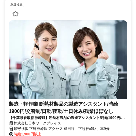
派遣社員
製造・軽作業 断熱材製品の製造アシスタント/時給
1900円/交替制/日勤/夜勤/土日休み/残業ほぼなし
【千葉県香取郡神崎町】断熱材製品の製造アシスタント/時給1900円/交
替制/日勤/夜勤/土日休み/残業ほぼなし_keiyo579/615
株式会社日本ワークプレイス
最寄り駅 下総神崎駅 アクセス 成田線「下総神崎駅」車9分
時給1,900円以上