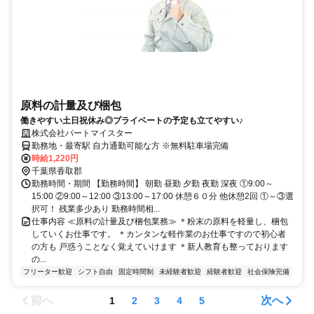
原料の計量及び梱包
働きやすい土日祝休み◎プライベートの予定も立てやすい♪
株式会社パートマイスター
勤務地・最寄駅 自力通勤可能な方 ※無料駐車場完備
時給1,220円
千葉県香取郡
勤務時間・期間 【勤務時間】 朝勤 昼勤 夕勤 夜勤 深夜 ①9:00～
15:00 ②9:00～12:00 ③13:00～17:00 休憩６０分 他休憩2回 ①～③選
択可！ 残業多少あり 勤務時間相...
仕事内容 ≪原料の計量及び梱包業務≫ ＊粉末の原料を軽量し、梱包
していくお仕事です。 ＊カンタンな軽作業のお仕事ですので初心者
の方も 戸惑うことなく覚えていけます ＊新人教育も整っております
の...
フリーター歓迎
シフト自由
固定時間制
未経験者歓迎
経験者歓迎
社会保険完備
前へ
次へ
1
2
3
4
5