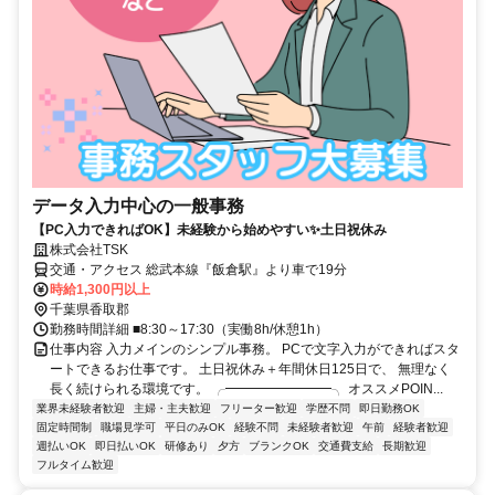
データ入力中心の一般事務
【PC入力できればOK】未経験から始めやすい✨土日祝休み
株式会社TSK
交通・アクセス 総武本線『飯倉駅』より車で19分
時給1,300円以上
千葉県香取郡
勤務時間詳細 ■8:30～17:30（実働8h/休憩1h）
仕事内容 入力メインのシンプル事務。 PCで文字入力ができればスタ
ートできるお仕事です。 土日祝休み＋年間休日125日で、 無理なく
長く続けられる環境です。 ╭━━━━━━━━╮ オススメPOIN...
業界未経験者歓迎
主婦・主夫歓迎
フリーター歓迎
学歴不問
即日勤務OK
固定時間制
職場見学可
平日のみOK
経験不問
未経験者歓迎
午前
経験者歓迎
週払いOK
即日払いOK
研修あり
夕方
ブランクOK
交通費支給
長期歓迎
フルタイム歓迎