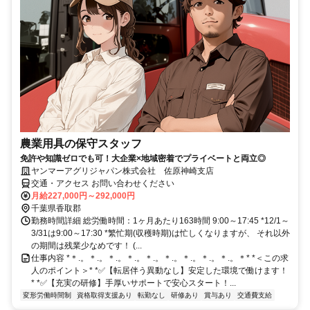
農業用具の保守スタッフ
免許や知識ゼロでも可！大企業×地域密着でプライベートと両立◎
ヤンマーアグリジャパン株式会社 佐原神崎支店
交通・アクセス お問い合わせください
月給227,000円～292,000円
千葉県香取郡
勤務時間詳細 総労働時間：1ヶ月あたり163時間 9:00～17:45 *12/1～
3/31は9:00～17:30 *繁忙期(収穫時期)は忙しくなりますが、 それ以外
の期間は残業少なめです！ (...
仕事内容 *＊.。＊.。＊.。＊.。＊.。＊.。＊.。＊.。＊.。＊* *＜この求
人のポイント＞* *✅【転居伴う異動なし】安定した環境で働けます！
* *✅【充実の研修】手厚いサポートで安心スタート！...
変形労働時間制
資格取得支援あり
転勤なし
研修あり
賞与あり
交通費支給