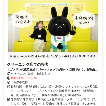
クリーニング店での接客
【ガソリン代規定支給】パートスタッフが長～く活躍できている理由
は・・・職場環境の良さ！
クリーニング専科 東庄笹川店
時給1,170円～1,270円
千葉県香取郡
勤務時間 ・勤務時間： [1] 14:30～19:00 シフトサイクル：1ヶ月 週2
日～ 12月スタート・1月スタートなど勤務開始日相談可 ※開店準
備・閉店作業等により、実際の勤務時間は記載時間の前...
仕事内容 仕事内容 【具体的なお仕事内容】 クリーニング店の「顔」
として、受付・接客から お客様のお洋服のケア提案までをお任せし