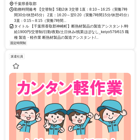
千葉県香取郡
勤務時間備考 【交替制】5勤2休 3交替 1直：8:10～16:25（実働7時
間30分/休憩45分） 2直：16:20～翌0:20（実働7時間15分/休憩45分）
3直：0:15～8:15（実働7時間...
タイトル 【千葉県香取郡神崎町】断熱材製品の製造アシスタント/時
給1900円/交替制/日勤/夜勤/土日休み/残業ほぼなし_keiyo579/615 職
種 製造・軽作業 断熱材製品の製造アシスタント/...
固定時間制
派遣社員