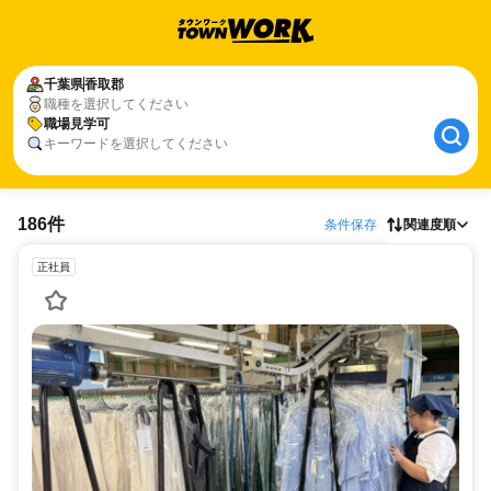
千葉県
香取郡
職種を選択してください
職場見学可
キーワードを選択してください
186件
条件保存
関連度順
正社員