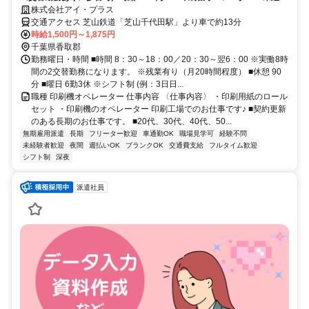
OK ～50歳位迄の男性活躍中
株式会社アイ・プラス
交通アクセス 芝山鉄道「芝山千代田駅」より車で約13分
時給1,500円～1,875円
千葉県香取郡
勤務曜日・時間 ■時間 8：30～18：00／20：30～翌6：00 ※実働8時
間の2交替勤務になります。 ※残業有り（月20時間程度） ■休憩 90
分 ■曜日 6勤3休 ※シフト制 (例：3日日...
職種 印刷機オペレーター 仕事内容 〈仕事内容〉 ・印刷用紙のロール
セット ・印刷機のオペレーター 印刷工場でのお仕事です♪ ■契約更新
のある長期のお仕事です。 ■20代、30代、40代、50...
無期雇用派遣
長期
フリーター歓迎
車通勤OK
職場見学可
経験不問
未経験者歓迎
夜間
週払いOK
ブランクOK
交通費支給
フルタイム歓迎
シフト制
深夜
派遣社員