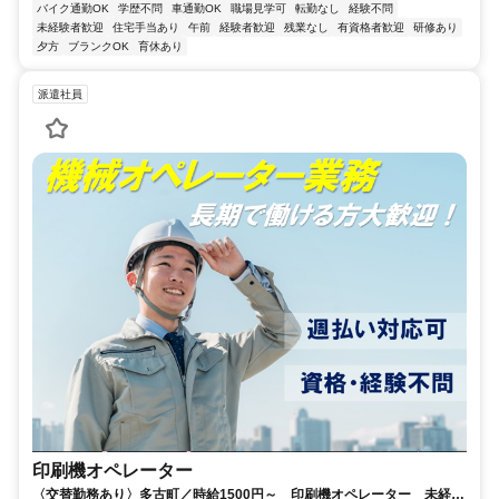
バイク通勤OK
学歴不問
車通勤OK
職場見学可
転勤なし
経験不問
未経験者歓迎
住宅手当あり
午前
経験者歓迎
残業なし
有資格者歓迎
研修あり
夕方
ブランクOK
育休あり
派遣社員
印刷機オペレーター
〈交替勤務あり〉多古町／時給1500円～ 印刷機オペレーター 未経験