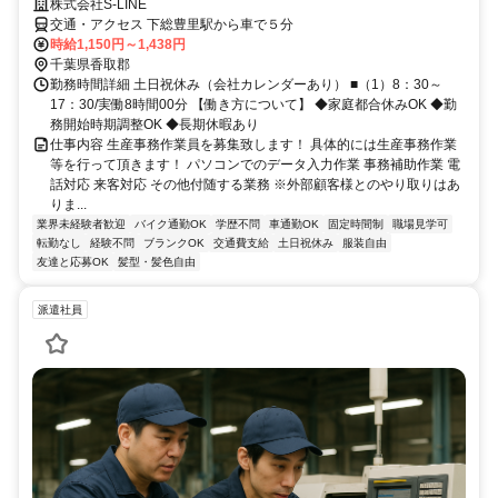
株式会社S-LINE
交通・アクセス 下総豊里駅から車で５分
時給1,150円～1,438円
千葉県香取郡
勤務時間詳細 土日祝休み（会社カレンダーあり） ■（1）8：30～
17：30/実働8時間00分 【働き方について】 ◆家庭都合休みOK ◆勤
務開始時期調整OK ◆長期休暇あり
仕事内容 生産事務作業員を募集致します！ 具体的には生産事務作業
等を行って頂きます！ パソコンでのデータ入力作業 事務補助作業 電
話対応 来客対応 その他付随する業務 ※外部顧客様とのやり取りはあ
りま...
業界未経験者歓迎
バイク通勤OK
学歴不問
車通勤OK
固定時間制
職場見学可
転勤なし
経験不問
ブランクOK
交通費支給
土日祝休み
服装自由
友達と応募OK
髪型・髪色自由
派遣社員