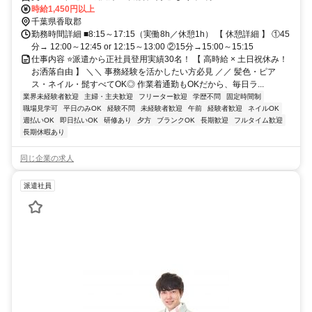
時給1,450円以上
千葉県香取郡
勤務時間詳細 ■8:15～17:15（実働8h／休憩1h） 【 休憩詳細 】 ①45
分→ 12:00～12:45 or 12:15～13:00 ②15分→15:00～15:15
仕事内容 ⭐派遣から正社員登用実績30名！ 【 高時給 × 土日祝休み！
お洒落自由 】 ＼＼ 事務経験を活かしたい方必見 ／／ 髪色・ピア
ス・ネイル・髭すべてOK◎ 作業着通勤もOKだから、毎日ラ...
業界未経験者歓迎
主婦・主夫歓迎
フリーター歓迎
学歴不問
固定時間制
職場見学可
平日のみOK
経験不問
未経験者歓迎
午前
経験者歓迎
ネイルOK
週払いOK
即日払いOK
研修あり
夕方
ブランクOK
長期歓迎
フルタイム歓迎
長期休暇あり
同じ企業の求人
派遣社員