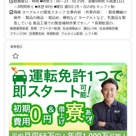
勤務曜日・時間 ■時間 5：00～23：00 の内、実働6時間 ※残業1日1
～2時間有り ■休憩 60分 ■曜日 週5日 (月～日の内) ※シフト制
職種 ヨーグルトの製造スタッフ 仕事内容 〈作業内容〉 ・製造機械の
操作 ・製品の検品 ・箱詰め、梱包など ヨーグルトなど、乳製品を製
造している 食品工場での製造補助作業です♪ ／ ＊長期歓迎の...
無期雇用派遣
長期
フリーター歓迎
社会保険あり
週払いOK
社会保険完備
ブランクOK
交通費支給
長期歓迎
フルタイム歓迎
シフト制
業務委託