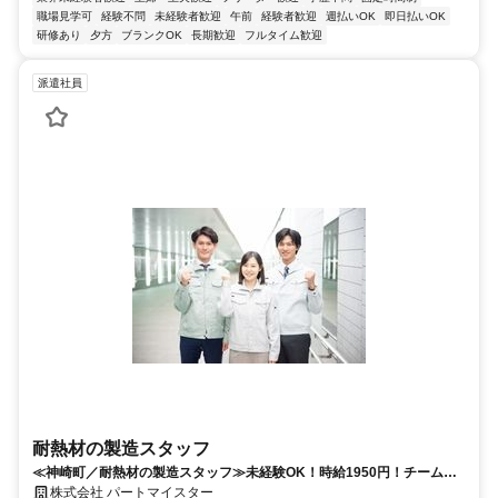
職場見学可
経験不問
未経験者歓迎
午前
経験者歓迎
週払いOK
即日払いOK
研修あり
夕方
ブランクOK
長期歓迎
フルタイム歓迎
派遣社員
耐熱材の製造スタッフ
≪神崎町／耐熱材の製造スタッフ≫未経験OK！時給1950円！チームで
協力しながら進めるお仕事♪
株式会社 パートマイスター