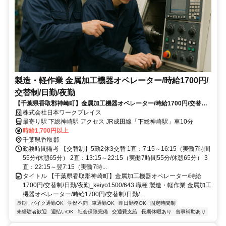
製造・軽作業 金属加工機器オペレーター/時給1700円/
交替制/日勤/夜勤
【千葉県香取郡神崎町】金属加工機器オペレーター/時給1700円/交替制/
日勤/夜勤_keiyo1500/643
株式会社日本ワークプレイス
最寄り駅 下総神崎駅 アクセス JR成田線「下総神崎駅」車10分
時給1,700円以上
千葉県香取郡
勤務時間備考 【交替制】5勤2休3交替 1直：7:15～16:15（実働7時間
55分/休憩65分） 2直：13:15～22:15（実働7時間55分/休憩65分） 3
直：22:15～翌7:15（実働7時...
タイトル 【千葉県香取郡神崎町】金属加工機器オペレーター/時給
1700円/交替制/日勤/夜勤_keiyo1500/643 職種 製造・軽作業 金属加工
機器オペレーター/時給1700円/交替制/日勤/...
長期
バイク通勤OK
学歴不問
車通勤OK
即日勤務OK
固定時間制
未経験者歓迎
週払いOK
社会保険完備
交通費支給
長期休暇あり
食事補助あり