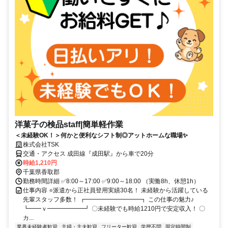
洋菓子の検品staff|簡単軽作業
＜未経験OK！＞何かと便利なシフト制◎アットホームな職場✨
株式会社TSK
交通・アクセス 成田線『成田駅』から車で20分
時給1,210円
千葉県香取郡
勤務時間詳細 ✅8:00～17:00 ✅9:00～18:00 （実働8h、休憩1h）
仕事内容 ⭐派遣から正社員登用実績30名！ 未経験から活躍している
先輩スタッフ多数！ ┏━━━━━━━━━┓ この仕事の魅力♪
┗━━ｖ━━━━━━┛ 〇未経験でも時給1210円で安定収入！ 〇
カ...
業界未経験者歓迎
主婦・主夫歓迎
フリーター歓迎
学歴不問
固定時間制