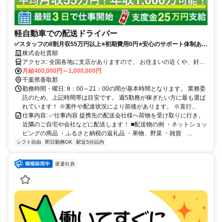
軽自動車での配送ドライバー
✅スタッフの8割月収55万円以上⭐️初期費用0円⭐️安心のサポート体制あり
（車両レンタル/事故対応等）履歴書不要！
株式会社貴順
アクセス: 全国各地に支店がありますので、 お住まいの近くや、好き
な場所で働くことが可能です。 ※自宅から車で通える範囲 ・転勤は
月給400,000円～1,000,000円
ありません。 ・マイカーかレンタル車両での直行直帰 ・車通勤可
千葉県香取郡
勤務時間・曜日: 8：00～21：00の間が基本時間となります。 業務委
託のため、上記時間帯は目安です。 週5勤務が稼ぎたい方に最も選ば
れています！ ※案件や配達状況により前後があります。 ※直行...
仕事内容: ✅️仕事内容 提携先の配送会社様へ荷物を受け取りに行き、
近隣のご自宅や会社などに配送します！ ■配送物の例 ・ネットショッ
ピングの商品 ・ふるさと納税の返礼品 ・果物、野菜 ・雑貨 ...
シフト自由
即日勤務OK
駅近5分以内
派遣社員