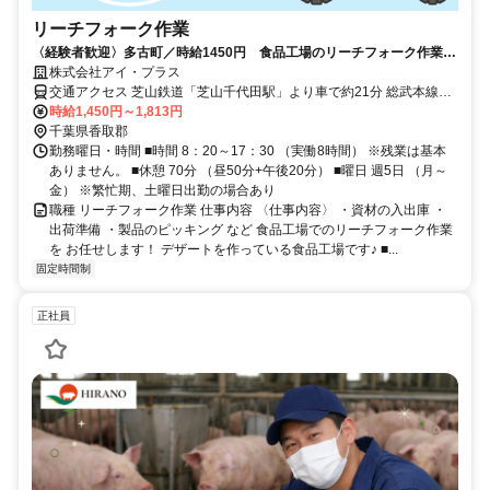
リーチフォーク作業
〈経験者歓迎〉多古町／時給1450円 食品工場のリーチフォーク作業
～50歳位迄の男性活躍中！
株式会社アイ・プラス
交通アクセス 芝山鉄道「芝山千代田駅」より車で約21分 総武本線
「飯倉駅」より車で21分 総武本線「横芝駅」より車で27分
時給1,450円～1,813円
千葉県香取郡
勤務曜日・時間 ■時間 8：20～17：30 （実働8時間） ※残業は基本
ありません。 ■休憩 70分 （昼50分+午後20分） ■曜日 週5日 （月～
金） ※繁忙期、土曜日出勤の場合あり
職種 リーチフォーク作業 仕事内容 〈仕事内容〉 ・資材の入出庫 ・
出荷準備 ・製品のピッキング など 食品工場でのリーチフォーク作業
を お任せします！ デザートを作っている食品工場です♪ ■...
固定時間制
正社員