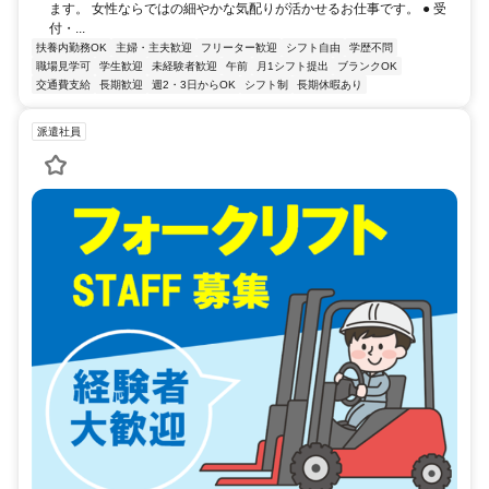
ます。 女性ならではの細やかな気配りが活かせるお仕事です。 ● 受
付・...
扶養内勤務OK
主婦・主夫歓迎
フリーター歓迎
シフト自由
学歴不問
職場見学可
学生歓迎
未経験者歓迎
午前
月1シフト提出
ブランクOK
交通費支給
長期歓迎
週2・3日からOK
シフト制
長期休暇あり
派遣社員