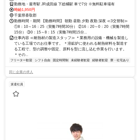
勤務地・最寄駅 JR成田線 下総橘駅 車で7分 ※無料駐車場有
時給1,950円
千葉県香取郡
勤務時間・期間 【勤務時間】 朝勤 昼勤 夕勤 夜勤 深夜 ≪3交替制≫
①8：10～16：25（実働7時間30分） ②16：20～0：20（実働7時間
15分） ③0：15～8：15（実働7時間15分...
仕事内容 ≪耐熱材の製造スタッフ≫ ＊業務用の設備・機械を製造し
ている工場でのお仕事です。 ＊溶鉱炉に使われる耐熱材料を製造す
る工程で、型の調整や固定、原料を型に流し込む作業を行います。
＊その...
フリーター歓迎
シフト自由
固定時間制
未経験者歓迎
経験者歓迎
寮・社宅あり
同じ企業の求人
派遣社員