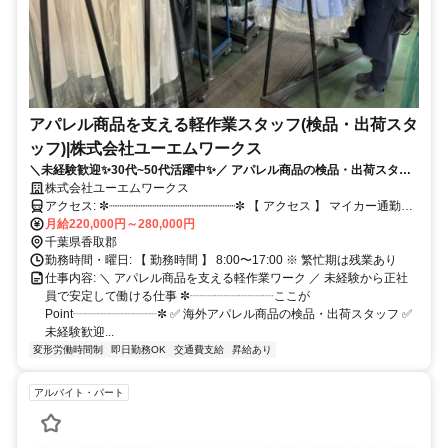
アパレル商品を支える軽作業スタッフ(検品・出荷スタ
ッフ)|株式会社ユーエムワークス
＼未経験歓迎✨30代~50代活躍中✨／ アパレル商品の検品・出荷スタッ
フ✨週休2日制✨衣類中心だから軽作業多め✨
株式会社ユーエムワークス
アクセス: ✼┈┈┈┈┈┈┈┈┈┈┈┈┈┈┈┈┈┈✼ 【 アクセス 】 マイカー通勤可
月給220,000円～280,000円
能 ※ 駐車場完備 ※ 車通勤OK ✼┈┈┈┈┈┈┈┈┈┈┈┈┈┈┈┈┈┈✼
千葉県香取郡
勤務時間・曜日: 【 勤務時間 】 8:00〜17:00 ※ 繁忙期は残業あり
仕事内容: ＼ アパレル商品を支える軽作業ワーク ／ 未経験から正社
員で安定して働ける仕事 ✼┈┈┈┈┈┈┈ここが
Point┈┈┈┈┈┈┈✼ ✅ 海外アパレル商品の検品・出荷スタッフ ✅
未経験歓迎...
変形労働時間制
即日勤務OK
交通費支給
昇給あり
アルバイト・パート