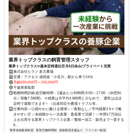
業界トップクラスの飼育管理スタッフ
業界トップクラス✨基本定時退社⏰月8日休み/プライベート充実
株式会社ヒラノ 多古農場
交通・アクセス 成田線「小見川」駅から車で24分
月給200,000円～250,000円
千葉県香取郡
勤務時間詳細 総労働時間：1週あたり40時間 8:00～17:00 （休憩90
分／実働7.5時間） ※残業は月平均3.9時間と少なめで、 通常はほぼ
定時で退勤できます✨ （出産対応や農場トラブル等...
仕事内容 ✅心穏やかに働ける環境✨ ✅夜勤なし／平均残業3.9ｈで働
きやすい⏰ ✅未経験から一次産業・畜産業で活躍！ ✅年間17万頭以
上を出荷する業界トップクラス企業 ✅繁殖〜加工・販売まで一貫する
6...
業界未経験者歓迎
変形労働時間制
資格取得支援あり
フリーター歓迎