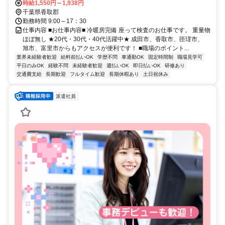
時給1,550円～1,938円
千葉県香取郡
勤務時間 9:00～17：30
仕事内容 ■お仕事内容■ 冷暖房完備 座って検査のお仕事です。 重量物
ほぼ無し ★20代・30代・40代活躍中★ 成田市、香取市、匝瑳市、
旭市、富里市からもアクセスが便利です！ ■職場のポイント...
業界未経験者歓迎
給料前払いOK
学歴不問
車通勤OK
固定時間制
職場見学可
平日のみOK
経験不問
未経験者歓迎
週払いOK
即日払いOK
研修あり
交通費支給
長期歓迎
フルタイム歓迎
長期休暇あり
土日祝休み
派遣社員