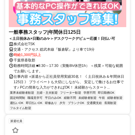
一般事務スタッフ|年間休日125日
＜土日祝休み×日勤のみ✨＞デスクワークデビュー応援！日払い可
株式会社TSK
交通・アクセス 総武本線『飯倉駅』より車で19分
時給1,300円以上
千葉県香取郡
勤務時間詳細 ■8:30～17:30（実働8h/休憩1h） ＜残業＞可能な範囲
でお願いします。
仕事内容 ⭐派遣から正社員登用実績30名！ 《 土日祝休み＆年間休日
125日 》 プライベートも大切にしながら、 安定して働けるお仕事で
す♪ PCの簡単な入力ができればOK！ 未経験からスタート...
業界未経験者歓迎
主婦・主夫歓迎
フリーター歓迎
学歴不問
即日勤務OK
固定時間制
職場見学可
平日のみOK
経験不問
未経験者歓迎
午前
経験者歓迎
週払いOK
即日払いOK
研修あり
夕方
ブランクOK
交通費支給
長期歓迎
フルタイム歓迎
派遣社員