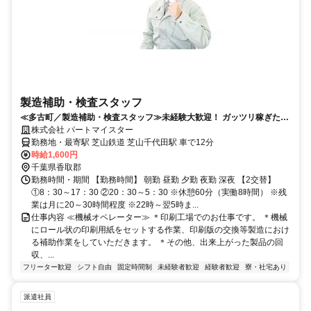
製造補助・検査スタッフ
≪多古町／製造補助・検査スタッフ≫未経験大歓迎！ ガッツリ稼ぎたい
方必見!!50歳位迄男性活躍中
株式会社 パートマイスター
勤務地・最寄駅 芝山鉄道 芝山千代田駅 車で12分
時給1,600円
千葉県香取郡
勤務時間・期間 【勤務時間】 朝勤 昼勤 夕勤 夜勤 深夜 【2交替】
①8：30～17：30 ②20：30～5：30 ※休憩60分（実働8時間） ※残
業は月に20～30時間程度 ※22時～翌5時ま...
仕事内容 ≪機械オペレーター≫ ＊印刷工場でのお仕事です。 ＊機械
にロール状の印刷用紙をセットする作業、印刷版の交換等製造におけ
る補助作業をしていただきます。 ＊その他、出来上がった製品の回
収、...
フリーター歓迎
シフト自由
固定時間制
未経験者歓迎
経験者歓迎
寮・社宅あり
派遣社員