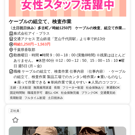
ケーブルの組立て、検査作業
〈土日祝日休み〉多古町／時給1250円 ケーブルの検査、組立て作業
～55歳迄の女性スタッフ活躍中！
株式会社アイ・プラス
交通アクセス 芝山鉄道「芝山千代田駅」より車で約13分
時給1,250円～1,563円
千葉県香取郡
勤務曜日・時間 ■時間 9：00～18：00 (実働8時間) ※残業はほとんど
ありません。 ■休憩 60分 ※12：00～12：50、15：00～15：10 ■曜
日 週5日 (月～金)
職種 ケーブルの組立て、検査作業 仕事内容 〈仕事内容〉 ・ケーブル
の組立て、検査作業 製品工場でのカンタン軽作業♪ ★重いものなし
★座って作業できる ★単純作業で覚えやすい ★人気のコツコツ...
主婦・主夫歓迎
無期雇用派遣
長期
フリーター歓迎
社会保険あり
車通勤OK
固定時間制
職場見学可
週払いOK
社会保険完備
ブランクOK
交通費支給
長期歓迎
フルタイム歓迎
土日祝休み
正社員