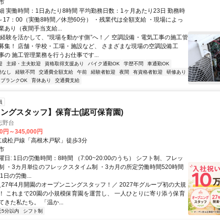
市
細 実働時間：1日あたり8時間 平均勤務日数：1ヶ月あたり23日 勤務時
～17：00（実働8時間／休憩60分） ・残業代は全額支給 ・現場によっ
あり（夜間手当支給...
＼経験を活かして、“現場を動かす側”へ！／ 空調設備・電気工事の施工管
募集！ 店舗・学校・工場・施設など、 さまざまな現場の空調設備工
事の 施工管理業務を行うお仕事です...
迎
主婦・主夫歓迎
資格取得支援あり
バイク通勤OK
学歴不問
車通勤OK
勤なし
経験不問
交通費全額支給
午前
経験者歓迎
夜間
有資格者歓迎
研修あり
ブランクOK
育休あり
交通費支給
員
ングスタッフ】保育士(認可保育園)
志野台
30円～345,000円
クセス: 京成松戸線「高根木戸駅」徒歩3分
市
日: 1日の労働時間：8時間 （7:00~20:00のうち） シフト制、フレッ
制 ・3カ月単位のフレックスタイム制 ・3カ月の所定労働時間520時間
1日の労働...
 ＼27年4月開園のオープンニングスタッフ！／ 2027年グループ初の大規
！ これまで20園の小規模保育園を運営し、 一人ひとりに寄り添う保育
きた私たち。 「温か...
近5分以内
シフト制