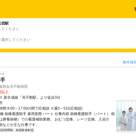
公団駅
してください
を選択してください
条件保
ート
助手
 協和会滝不動病院
0円以上
ス 新京成線「滝不動駅」より徒歩3分
市
間 8:00～17:00の間で応相談 ※週3～5日(応相談)
種 病棟看護助手 雇用形態 パート 仕事内容 病棟看護助手（パート） 病
は療養病棟）での看護補助業務。 おむつ交換、シーツ交換、入浴介
助などが主な仕事です。
固定時間制
未経験者歓迎