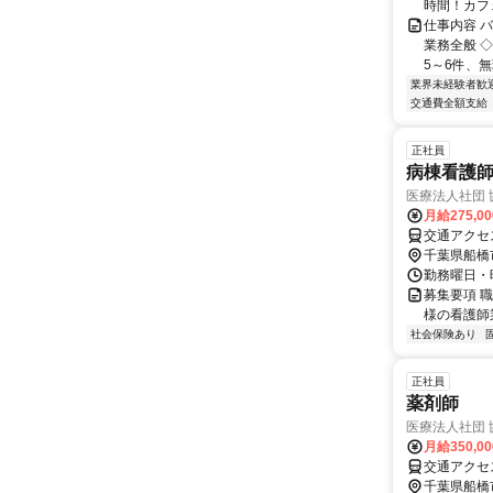
時間！カフェ
仕事内容 
業務全般 
5～6件、無
業界未経験者歓
交通費全額支給
正社員
病棟看護
医療法人社団
月給275,0
交通アクセ
千葉県船橋
勤務曜日・時間
募集要項 職
様の看護師
社会保険あり
正社員
薬剤師
医療法人社団
月給350,0
交通アクセ
千葉県船橋