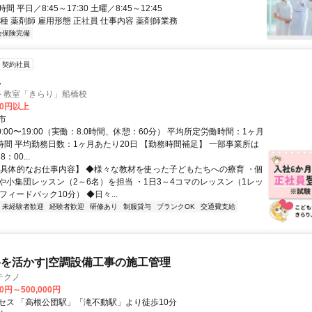
 平日／8:45～17:30 土曜／8:45～12:45
種 薬剤師 雇用形態 正社員 仕事内容 薬剤師業務
会保険完備
契約社員
員
ト教室「きらり」船橋校
20円以上
市
0:00〜19:00（実働：8.0時間、休憩：60分） 平均所定労働時間：1ヶ月
0時間 平均勤務日数：1ヶ月あたり20日 【勤務時間補足】 一部事業所は
：00...
【具体的なお仕事内容】 ◆様々な教材を使った子どもたちへの療育 ・個
や小集団レッスン（2～6名）を担当 ・1日3～4コマのレッスン（1レッ
フィードバック10分） ◆日々...
未経験者歓迎
経験者歓迎
研修あり
制服貸与
ブランクOK
交通費支給
を活かす|空調設備工事の施工管理
テクノ
00円～500,000円
セス 「高根公団駅」「滝不動駅」より徒歩10分