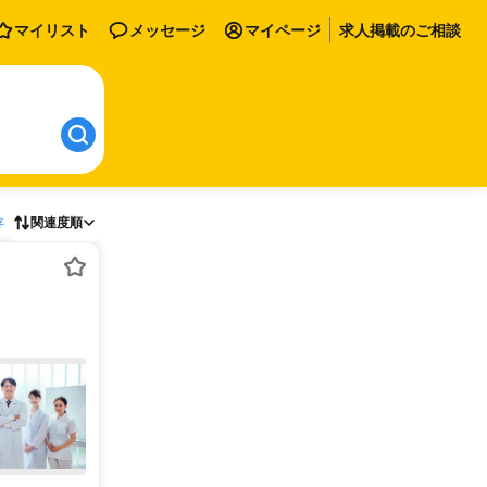
マイリスト
メッセージ
マイページ
求人掲載のご相談
存
関連度順