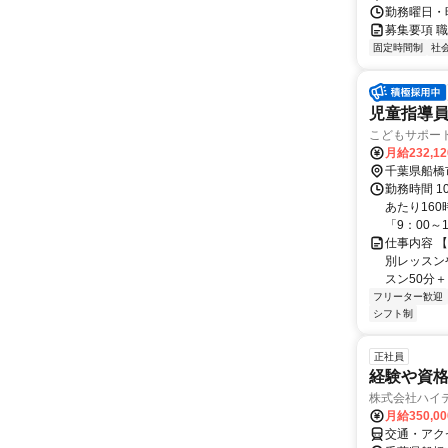
勤務曜日・時間
募集要項 職
固定時間制
社
児童指導
こどもサポー
月給232,1
千葉県船橋
勤務時間 1
あたり16
「9：00～18
仕事内容 
別レッスン
スン50分＋
フリーター歓迎
シフト制
正社員
経験や資格
株式会社ハイ
月給350,0
交通・アク