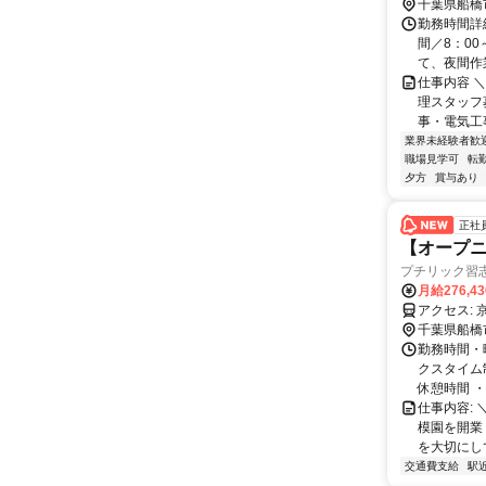
千葉県船橋
勤務時間詳
間／8：00
て、夜間作業
仕事内容 
理スタッフ
事・電気工
業界未経験者歓
職場見学可
転
夕方
賞与あり
正社
【オープニ
プチリック習
月給276,4
ア
千葉県船橋
勤務時間・曜
クスタイム
休憩時間 ・
仕事内容:
模園を開業
を大切にして
交通費支給
駅