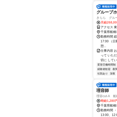
グループ
きらら グル
月給268,0
アクセス 
千葉県船橋
勤務時間 総
17:00 （日
憩...
仕事内容 
って いた
切に してい
変形労働時間制
経験者歓迎
夜
社割あり
深夜
理容師
理容cut-A 
時給1,280
千葉県船橋
勤務時間 ・勤務時
13:00、12: