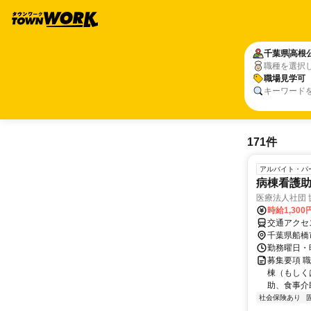
千葉県
高根
職種を選択
職場見学可
キーワード
171件
アルバイト・パ
病棟看護
医療法人社団
時給1,30
交通アクセ
千葉県船橋
勤務曜日・時
募集要項 職
棟（もしく
助、食事介
社会保険あり