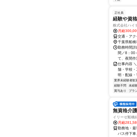
正社員
経験や資格
株式会社ハイ
月給300,0
交通・アク
千葉県船橋
勤務時間詳
間／8：00
て、夜間作業
仕事内容 
舗・学校・
明・配線・
業界未経験者歓
経験不問
未経
賞与あり
ブラ
無資格介
イリーゼ船橋
月給281,5
勤務地・最
バス停下車、