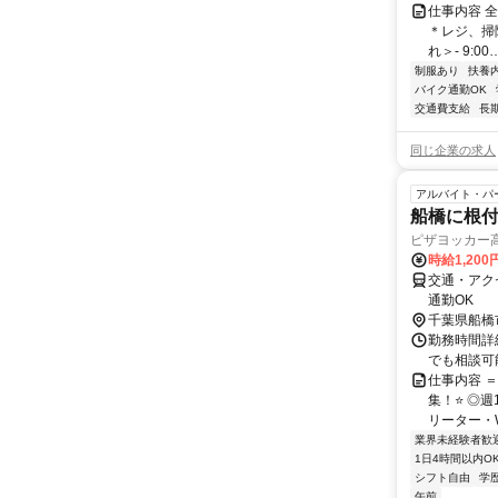
仕事内容 
＊レジ、掃
れ＞- 9:00
制服あり
扶養
バイク通勤OK
交通費支給
長
同じ企業の求人
アルバイト・パ
船橋に根
ピザヨッカー
時給1,20
交通・アク
通勤OK
千葉県船橋
勤務時間詳細 1
でも相談可能
仕事内容 
集！⭐ ◎
リーター・W
業界未経験者歓
1日4時間以内O
シフト自由
学
午前