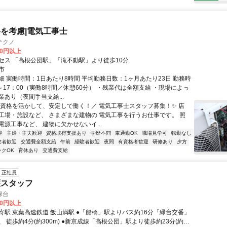
を考慮|電気工事士
テクノ
00円以上
セス 「高根公団駅」「滝不動駅」より徒歩10分
市
細 実働時間：1日あたり8時間 平均勤務日数：1ヶ月あたり23日 勤務時
～17：00（実働8時間／休憩60分） ・残業代は全額支給 ・現場によっ
あり（夜間手当支給...
＼資格を活かして、安定して働く！／ 電気工事士スタッフ募集！✨ 店
工場・施設など、 さまざまな建物の 電気工事を行うお仕事です。 照
電源工事など、 建物に欠かせないイ...
迎
主婦・主夫歓迎
資格取得支援あり
学歴不問
車通勤OK
職場見学可
転勤なし
験者歓迎
交通費全額支給
午前
経験者歓迎
夜間
有資格者歓迎
研修あり
夕方
ンクOK
育休あり
交通費支給
正社員
護スタッフ
緑台
80円以上
寄駅 東葉高速鉄道 飯山満駅 ●「船橋」駅よりバス約16分「緑台交番」
 徒歩約4分(約300m) ●新京成線「高根公団」駅より徒歩約23分(約