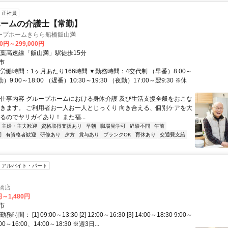
正社員
ホームの介護士【常勤】
ープホームきらら船橋飯山満
00円～299,000円
東葉高速線「飯山満」駅徒歩15分
市
労働時間：1ヶ月あたり166時間 ▼勤務時間：4交代制 （早番）8:00～
勤）9:00～18:00 （遅番）10:30～19:30 （夜勤）17:00～翌9:30 ※休
お仕事内容 グループホームにおける身体介護 及び生活支援全般をおこな
だきます。 ご利用者お一人お一人とじっくり 向き合える、個別ケアを大
るのでヤリガイあり！ また福...
主婦・主夫歓迎
資格取得支援あり
早朝
職場見学可
経験不問
午前
間
有資格者歓迎
研修あり
夕方
賞与あり
ブランクOK
育休あり
交通費支給
アルバイト・パート
船橋店
円～1,480円
市
間： [1] 09:00～13:30 [2] 12:00～16:30 [3] 14:00～18:30 9:00～
00～16:00、14:00～18:30 ※週3日...