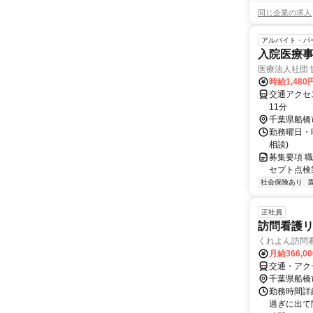
同じ企業の求人
アルバイト・パ
入院医療事
医療法人社団 
時給1,48
交通アクセ
11分
千葉県船橋
勤務曜日・時間
相談)
募集要項 職
セプト点検
社会保険あり
正社員
訪問看護
くれよん訪問
月給366,0
交通・アク
千葉県船橋
勤務時間詳細
過ぎに出て