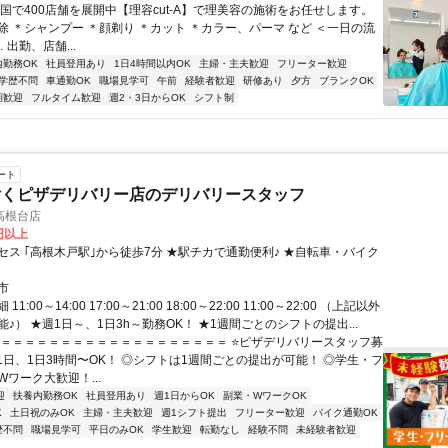
全国で400店舗を展開中【理容cut-A】で理美容の施術をお任せします。
除 ＊シャンプー ＊顔剃り ＊カット ＊カラー、パーマ など ＜一日の流
… 出勤、店舗...
内勤務OK
社員登用あり
1日4時間以内OK
主婦・主夫歓迎
フリーター歓迎
学歴不問
車通勤OK
職場見学可
午前
経験者歓迎
研修あり
夕方
ブランクOK
期歓迎
フルタイム歓迎
週2・3日からOK
シフト制
ート
付くピザデリバリー店のデリバリースタッフ
高根台店
0円以上
セス ｢高根木戸駅｣から徒歩7分 ★駅チカで通勤便利♪ ★自転車・バイク
市
1:00～14:00 17:00～21:00 18:00～22:00 11:00～22:00 （上記以外
♪） ★週1日～、1日3h～勤務OK！ ★1週間ごとのシフトの提出...
＝＝＝＝＝＝＝＝＝＝＝＝＝＝＝＝＝＝＝＝ ⭐ピザデリバリースタッフ募
週1日、1日3時間〜OK！ ◎シフトは1週間ごとの提出が可能！ ◎学生・フ
ワーク大歓迎！...
迎
扶養内勤務OK
社員登用あり
週1日からOK
副業・WワークOK
K
土日祝のみOK
主婦・主夫歓迎
週1シフト提出
フリーター歓迎
バイク通勤OK
歴不問
職場見学可
平日のみOK
学生歓迎
転勤なし
経験不問
未経験者歓迎