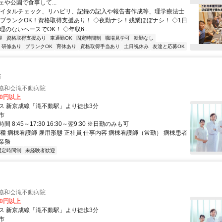
や公園で食事して...
バイタルチェック、リハビリ、記録の記入や報告書作成等、理学療法士
◇ブランクOK！資格取得支援あり！ ◇夜勤ナシ！残業ほぼナシ！ ◇1日
理のないペースでOK！ ◇年収6...
迎
資格取得支援あり
車通勤OK
固定時間制
職場見学可
転勤なし
研修あり
ブランクOK
育休あり
資格取得手当あり
土日祝休み
友達と応募OK
師
 協和会滝不動病院
00円以上
ス 新京成線「滝不動駅」より徒歩3分
市
 8:45～17:30 16:30～翌9:30 ※日勤のみも可
種 病棟看護師 雇用形態 正社員 仕事内容 病棟看護師（常勤） 病棟患者
業務
固定時間制
未経験者歓迎
 協和会滝不動病院
00円以上
ス 新京成線「滝不動駅」より徒歩3分
市