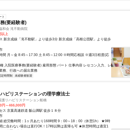
ート
務(要経験者)
協和会 滝不動病院
0円以上
ス 新京成線「滝不動駅」より徒歩3分 新京成線「高根公団駅」より徒歩
市
 月～金 8:45～17:30 土 8:45～12:00 ※時間応相談 ※週3日程度(応
種 入院医療事務(要経験者) 雇用形態 パート 仕事内容 レセコン入力、レ
業務、行政への届出業務
固定時間制
未経験者歓迎
リハビリステーションの理学療法士
看護リハビリステーション船橋
00円～466,000円
セス 京葉高速鉄道 飯山満駅 徒歩１８分
市
 総労働時間：1ヶ月あたり168時間 9：00～18：00（休憩1h） ★9時
間に合わない場合は直行OK！17時以降は直帰も可 ★休憩時間は適宜1