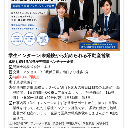
学生インターン|未経験から始められる不動産営業
成長を続ける我孫子密着型ベンチャー企業
晃南土地株式会社 本社
交通・アクセス JR「我孫子駅」南口より徒歩1分
時給1,140円以上
千葉県我孫子市
勤務時間詳細 勤務日： 3～6日/週（お休みの曜日は相談の上決定） 勤
務時間： 1日3時間～OK ※コアタイム： なし（完全自由） 【勤務
例】 ・9:00〜18:00（60分休憩）1日8時間、週3日...
仕事内容 ⭐学生インターン⭐ まずは営業サポートから、徐々に営業の
業務を行っていただく学生インターン募集です。 柔軟に働ける地域
密着の不動産ベンチャー企業で営業の職業体験をしませんか？ ■主な
業務内...
土日祝のみOK
フリーター歓迎
学歴不問
職場見学可
学生歓迎
経験不問