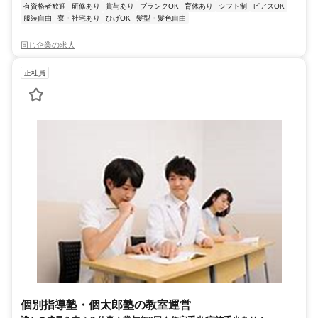
有資格者歓迎
研修あり
賞与あり
ブランクOK
育休あり
シフト制
ピアスOK
服装自由
寮・社宅あり
ひげOK
髪型・髪色自由
同じ企業の求人
正社員
個別指導塾・個太郎塾の教室運営