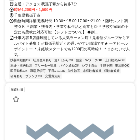
交通・アクセス 我孫子駅から徒歩7分
時給1,200円～1,500円
千葉県我孫子市
勤務時間詳細 勤務時間 10:30〜15:00 17:00〜21:00 ＊随時シフト調
整ＯＫ ＊副業・扶養内・学業や私生活と両立も◎ ＊学校や家庭の予
定にも柔軟に対応可能 【シフトについて】 ◆副...
仕事内容 5店舗展開している人気ラーメン店！鬼者語グループからア
ルバイト募集！ ✅我孫子駅近くの通いやすい職場です★ ーアピール
ポイントー ＊未経験スタートでも1200円の高時給！ ＊まかないで人
気...
扶養内勤務OK
社員登用あり
週1日からOK
副業・WワークOK
土日祝のみOK
主婦・主夫歓迎
フリーター歓迎
バイク通勤OK
シフト自由
学歴不問
車通勤OK
即日勤務OK
職場見学可
平日のみOK
学生歓迎
未経験者歓迎
経験者歓迎
研修あり
ブランクOK
交通費支給
派遣社員