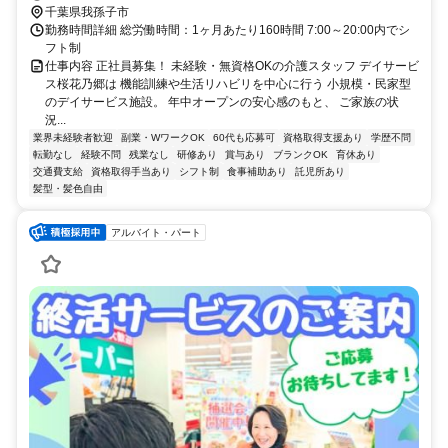
千葉県我孫子市
勤務時間詳細 総労働時間：1ヶ月あたり160時間 7:00～20:00内でシ
フト制
仕事内容 正社員募集！ 未経験・無資格OKの介護スタッフ デイサービ
ス桜花乃郷は 機能訓練や生活リハビリを中心に行う 小規模・民家型
のデイサービス施設。 年中オープンの安心感のもと、 ご家族の状
況...
業界未経験者歓迎
副業・WワークOK
60代も応募可
資格取得支援あり
学歴不問
転勤なし
経験不問
残業なし
研修あり
賞与あり
ブランクOK
育休あり
交通費支給
資格取得手当あり
シフト制
食事補助あり
託児所あり
髪型・髪色自由
アルバイト・パート