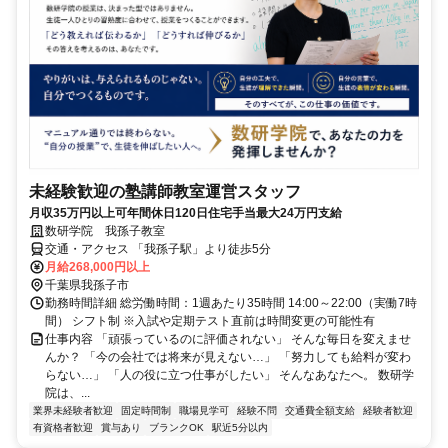
未経験歓迎の塾講師教室運営スタッフ
月収35万円以上可年間休日120日住宅手当最大24万円支給
数研学院 我孫子教室
交通・アクセス 「我孫子駅」より徒歩5分
月給268,000円以上
千葉県我孫子市
勤務時間詳細 総労働時間：1週あたり35時間 14:00～22:00（実働7時
間） シフト制 ※入試や定期テスト直前は時間変更の可能性有
仕事内容 「頑張っているのに評価されない」 そんな毎日を変えませ
んか？ 「今の会社では将来が見えない…」 「努力しても給料が変わ
らない…」 「人の役に立つ仕事がしたい」 そんなあなたへ。 数研学
院は、...
業界未経験者歓迎
固定時間制
職場見学可
経験不問
交通費全額支給
経験者歓迎
有資格者歓迎
賞与あり
ブランクOK
駅近5分以内