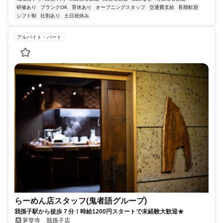
研修あり
ブランクOK
育休あり
オープニングスタッフ
交通費支給
長期歓迎
シフト制
社割あり
土日祝休み
アルバイト・パート
らーめん店スタッフ(鬼者語グループ)
我孫子駅から徒歩７分！時給1200円スタートで未経験大歓迎★
芛堂寺 我孫子店