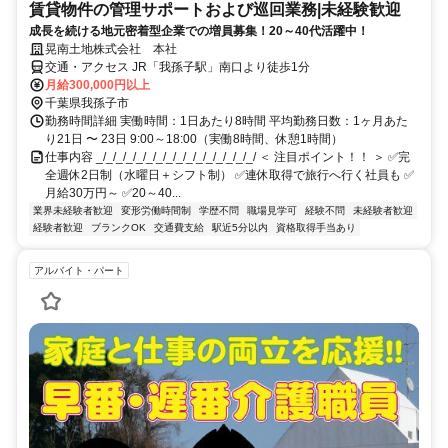
賃貸物件の管理サポートおよび巡回業務|未経験歓迎
成長を続ける地元密着型企業での増員募集！20～40代活躍中！
晃南土地株式会社 本社
交通・アクセス JR「我孫子駅」南口より徒歩1分
月給300,000円以上
千葉県我孫子市
勤務時間詳細 実働時間：1日あたり8時間 平均勤務日数：1ヶ月あた
り21日 〜 23日 9:00～18:00（実働8時間、休憩1時間）
仕事内容 _/_/_/_/_/_/_/_/_/_/_/_/_/_/_/_/ ＜ 注目ポイント！！ ＞ ✅完
全週休2日制（水曜日＋シフト制） ✅連休取得で旅行へ行く社員も ✅
月給30万円～ ✅20～40...
業界未経験者歓迎
変形労働時間制
学歴不問
職場見学可
経験不問
未経験者歓迎
経験者歓迎
ブランクOK
交通費支給
駅近5分以内
資格取得手当あり
アルバイト・パート