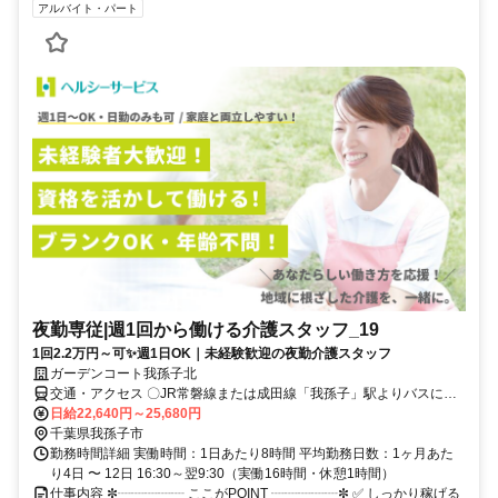
アルバイト・パート
夜勤専従|週1回から働ける介護スタッフ_19
1回2.2万円～可✨週1日OK｜未経験歓迎の夜勤介護スタッフ
ガーデンコート我孫子北
交通・アクセス 〇JR常磐線または成田線「我孫子」駅よりバスに乗
車、「布施通り」バス停下車、徒歩5分 〇車通勤可・バイク通勤可(駐
日給22,640円～25,680円
車場完備) ※営業所によって異なります。気になる際は遠慮なくご連
千葉県我孫子市
絡ください。
勤務時間詳細 実働時間：1日あたり8時間 平均勤務日数：1ヶ月あた
り4日 〜 12日 16:30～翌9:30（実働16時間・休憩1時間）
仕事内容 ✼┈┈┈┈┈ ここがPOINT ┈┈┈┈┈✼ ✅ しっかり稼げる