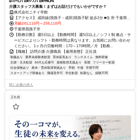
介護スタッフ大募集！まずはお話だけでもいかがですか？
株式会社ニチイ学館
【アクセス】 成田線(我孫子－成田)我孫子駅 徒歩2分 ■住 所 千葉県
我孫子市 本町2-6-1町田ﾋﾞﾙ3F ■アクセス 成田線(我孫子－成田)我孫子
月給241,110円～259,110円
駅 徒歩2分
千葉県我孫子市
【勤務日数】 週5日以上 【勤務時間】 週5日以上／シフト制 拠点・サ
ービスによりシフト・勤務時間は異なります。お気軽にお問い合わせ
ください。 1ヶ月の労働時間：170～170時間／月 【勤務...
【職種】 訪問介護 介護職員 【雇用形態】 正社員
制服あり
業界未経験者歓迎
育休延長あり
ランチタイム
無料研修
主婦・主夫歓迎
60代も応募可
資格取得支援あり
長期
フリーター歓迎
社会保険あり
産休・育休取得実績あり
早朝
午後
学歴不問
スタートアップ研修あり
職場見学可
学生歓迎
転勤なし
経験不問
同じ企業の求人
正社員