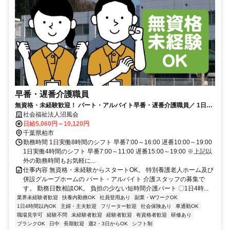
早番・遅番介護職員
無資格・未経験歓迎！ パート・アルバイト早番・遅番介護職員／ 1日4
時間or8時間働き方相談OK
社会福祉法人沼風会
日給5,060円～10,120円
千葉県柏市
勤務時間 1日実働8時間のシフト 早番7:00～16:00 遅番10:00～19:00
1日実働4時間のシフト 早番7:00～11:00 遅番15:00～19:00 ※上記以
外の勤務時間もお気軽に...
仕事内容 無資格・未経験からスタートOK。 特別養護老人ホーム及び
併設グループホームの パート・アルバイト 介護スタッフの募集で
す。 勤務日数相談OK。 負担の少ない短時間介護パート 〇1日4時...
業界未経験者歓迎
扶養内勤務OK
社員登用あり
副業・WワークOK
1日4時間以内OK
主婦・主夫歓迎
フリーター歓迎
社会保険あり
車通勤OK
職場見学可
経験不問
未経験者歓迎
経験者歓迎
有資格者歓迎
研修あり
ブランクOK
日中
長期歓迎
週2・3日からOK
シフト制