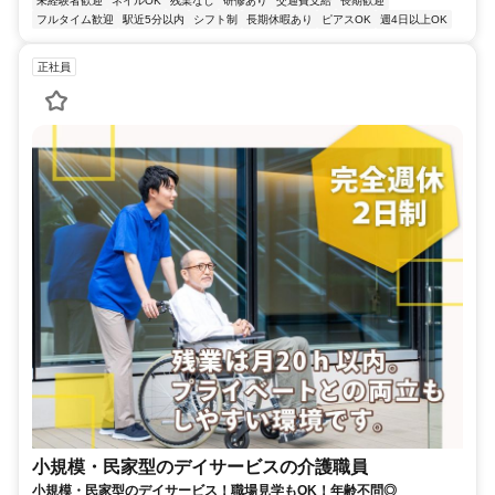
未経験者歓迎
ネイルOK
残業なし
研修あり
交通費支給
長期歓迎
フルタイム歓迎
駅近5分以内
シフト制
長期休暇あり
ピアスOK
週4日以上OK
正社員
小規模・民家型のデイサービスの介護職員
小規模・民家型のデイサービス！職場見学もOK！年齢不問◎