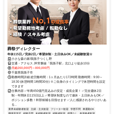
葬祭ディレクター
年休115日／完休2日／希望休制・土日休みOK／未経験歓迎☆
小さな森の家/我孫子つくし野
交通・アクセス JR常磐線「我孫子駅」北口より徒歩10分
月給260,000円～800,000円
千葉県我孫子市
勤務時間詳細 総労働時間：1ヶ月あたり172時間 勤務時間：9:00～
18:30 (休憩時間 1時間30分) ※ご自身のタイミングで休憩時間を設定
できます
仕事内容 ✅年商450億円見込みの安定・成長企業！ ✅完全週休2日
制・年間休日115日以上 ✅希望休制度なので連休・土日休みもOK ✅
ポジション多数！幹部候補を目指せます ✅人に感謝されるやりがいあ
る...
業界未経験者歓迎
主婦・主夫歓迎
フリーター歓迎
学歴不問
車通勤OK
職場見学可
経験不問
未経験者歓迎
経験者歓迎
残業なし
有資格者歓迎