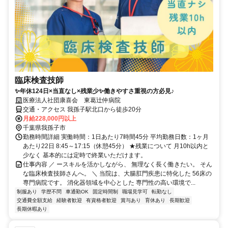
臨床検査技師
✨年休124日×当直なし×残業少✨働きやすさ重視の方必見♪
医療法人社団康喜会 東葛辻仲病院
交通・アクセス 我孫子駅北口から徒歩20分
月給228,000円以上
千葉県我孫子市
勤務時間詳細 実働時間：1日あたり7時間45分 平均勤務日数：1ヶ月
あたり22日 8:45～17:15（休憩45分） ★残業について 月10h以内と
少なく 基本的には定時で終業いただけます。
仕事内容 ／ ースキルを活かしながら、 無理なく長く働きたい。 そん
な臨床検査技師さんへ。 ＼ 当院は、大腸肛門疾患に特化した 56床の
専門病院です。 消化器領域を中心とした 専門性の高い環境で...
制服あり
学歴不問
車通勤OK
固定時間制
職場見学可
転勤なし
交通費全額支給
経験者歓迎
有資格者歓迎
賞与あり
育休あり
長期歓迎
長期休暇あり