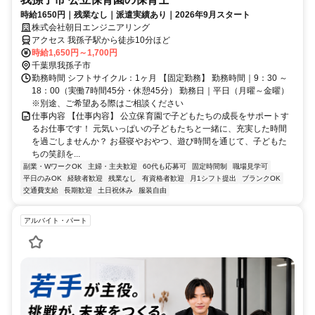
時給1650円｜残業なし｜派遣実績あり｜2026年9月スタート
株式会社朝日エンジニアリング
アクセス 我孫子駅から徒歩10分ほど
時給1,650円～1,700円
千葉県我孫子市
勤務時間 シフトサイクル：1ヶ月 【固定勤務】 勤務時間｜9：30 ～
18：00（実働7時間45分・休憩45分） 勤務日｜平日（月曜～金曜）
※別途、ご希望ある際はご相談ください
仕事内容 【仕事内容】 公立保育園で子どもたちの成長をサポートす
るお仕事です！ 元気いっぱいの子どもたちと一緒に、充実した時間
を過ごしませんか？ お昼寝やおやつ、遊び時間を通じて、子どもた
ちの笑顔を...
副業・WワークOK
主婦・主夫歓迎
60代も応募可
固定時間制
職場見学可
平日のみOK
経験者歓迎
残業なし
有資格者歓迎
月1シフト提出
ブランクOK
交通費支給
長期歓迎
土日祝休み
服装自由
アルバイト・パート