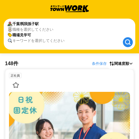
千葉県
千葉県
我孫子駅
我孫子駅
職種を選択してください
職場見学可
職場見学可
キーワードを選択してください
148件
条件保存
関連度順
正社員