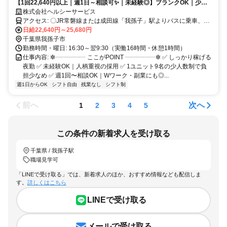
【1回22,640円以上｜週1日～相談可✨｜未経験◎】ブランクOK｜少人
数制で一人一人と向き合える介護スタッフ募集✨
株式会社ヘルシーサービス
アクセス: 〇JR常磐線または成田線「我孫子」駅よりバスに乗車、
「布施通り」バス停下車、徒歩5分 〇車通勤可・バイク通勤可(駐車場
日給22,640円～25,680円
完備) ※営業所によって異なります。気になる際は遠慮なくご連絡く
千葉県我孫子市
ださい。
勤務時間・曜日: 16:30～翌9:30（実働16時間・休憩1時間）
仕事内容: ✼┈┈┈┈┈ ここがPOINT ┈┈┈┈┈✼ ✅ しっかり稼げる
夜勤 ✅ 未経験OK｜人柄重視の採用 ✅ 1ユニット9名の少人数制で負
担少なめ ✅ 週1回〜相談OK｜Wワーク・副業にも◎...
週1日からOK
シフト自由
残業なし
シフト制
前へ
次へ
1
2
3
4
5
この条件の新着求人を受け取る
千葉県 / 我孫子駅
職場見学可
「LINEで受け取る」では、新着求人のほか、おすすめ情報なども配信しま
す。
詳しくはこちら
LINEで受け取る
メールで受け取る