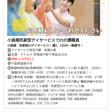
小規模民家型デイサービスでの介護職員
小規模・民家型のデイサービス！週2、1日2h～勤務可！
デイサービス桜花乃郷 松園の家
交通・アクセス JR我孫子駅下車徒歩12分
時給1,140円以上
千葉県我孫子市
勤務時間詳細 勤務時間／7:00～20:00内シフト制 ※週2日、1日2h～
勤務OK 特に7:00～9:00、17:00～19:00で入れる方歓迎！！
仕事内容 未経験・無資格OKの介護スタッフ 【✅7:00～9:00、17:00
～19:00で入れる方歓迎】 デイサービス桜花乃郷は 機能訓練や生活リ
ハビリを中心に行う 小規模・民家型のデイサービス施...
扶養内勤務OK
社員登用あり
副業・WワークOK
土日祝のみOK
主婦・主夫歓迎
60代も応募可
資格取得支援あり
フリーター歓迎
学歴不問
即日勤務OK
職場見学可
平日のみOK
学生歓迎
未経験者歓迎
午前
経験者歓迎
有資格者歓迎
研修あり
夕方
ブランクOK