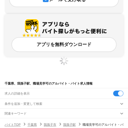
アプリを無料ダウンロード
千葉県、我孫子駅、職場見学可のアルバイト・バイト求人情報
求人の詳細を表示
条件を追加・変更して検索
市区町村を追加・変更
関連キーワード
完全在宅ワーク 全国
シール貼り 在宅
現在地周辺
ガチャガチャ
犬カフェ
千葉県
駅を追加・変更
バイトTOP
千葉県
我孫子市
我孫子駅
職場見学可のアルバイト・バ
千葉県
すべて