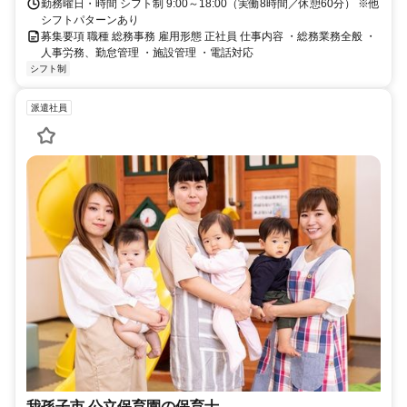
勤務曜日・時間 シフト制 9:00～18:00（実働8時間／休憩60分） ※他
シフトパターンあり
募集要項 職種 総務事務 雇用形態 正社員 仕事内容 ・総務業務全般 ・
人事労務、勤怠管理 ・施設管理 ・電話対応
シフト制
派遣社員
我孫子市 公立保育園の保育士