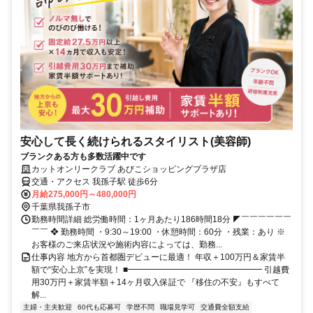
安心して長く続けられるスタイリスト(美容師)
ブランクある方も多数活躍中です
カットオンリークラブ あびこショッピングプラザ店
交通・アクセス 我孫子駅 徒歩6分
月給275,000円～480,000円
千葉県我孫子市
勤務時間詳細 総労働時間：1ヶ月あたり186時間18分 ◤￣￣￣￣￣￣
￣￣ ❖ 勤務時間 ・9:30～19:00 ・休憩時間：60分 ・残業：あり ※
お客様のご来店状況や施術内容によっては、勤務...
仕事内容 地方から首都圏デビューに最適！ 年収＋100万円＆家賃半
額で“安心上京”を実現！ ■━━━━━━━━━━━━━━━━ 引越費
用30万円＋家賃半額＋14ヶ月収入保証で 『移住の不安』もすべて
解...
主婦・主夫歓迎
60代も応募可
学歴不問
職場見学可
交通費全額支給