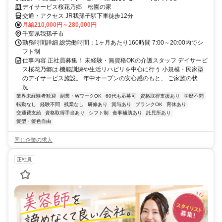
デイサービス桜花乃郷 松園の家
交通・アクセス JR我孫子駅下車徒歩12分
月給210,000円～280,000円
千葉県我孫子市
勤務時間詳細 総労働時間：1ヶ月あたり160時間 7:00～20:00内でシ
フト制
仕事内容 正社員募集！ 未経験・無資格OKの介護スタッフ デイサービ
ス桜花乃郷は 機能訓練や生活リハビリを中心に行う 小規模・民家型
のデイサービス施設。 年中オープンの安心感のもと、 ご家族の状
況...
業界未経験者歓迎
副業・WワークOK
60代も応募可
資格取得支援あり
学歴不問
転勤なし
経験不問
残業なし
研修あり
賞与あり
ブランクOK
育休あり
交通費支給
資格取得手当あり
シフト制
食事補助あり
託児所あり
髪型・髪色自由
同じ企業の求人
正社員