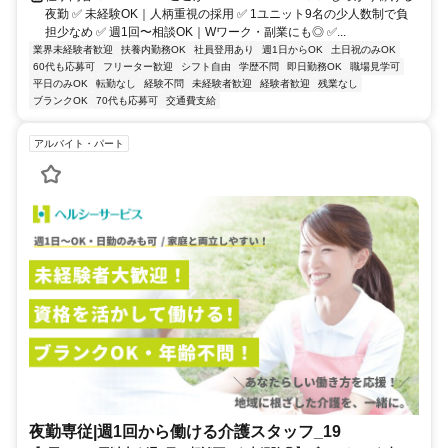
夜勤 ✅ 未経験OK｜人柄重視の採用 ✅ 1ユニット9名の少人数制で負
担少なめ ✅ 週1回〜相談OK｜Wワーク・副業にも◎ ✅...
業界未経験者歓迎
扶養内勤務OK
社員登用あり
週1日からOK
土日祝のみOK
60代も応募可
フリーター歓迎
シフト自由
学歴不問
即日勤務OK
職場見学可
平日のみOK
転勤なし
経験不問
未経験者歓迎
経験者歓迎
残業なし
ブランクOK
70代も応募可
交通費支給
アルバイト・パート
夜勤専従|週1回から働ける介護スタッフ_19