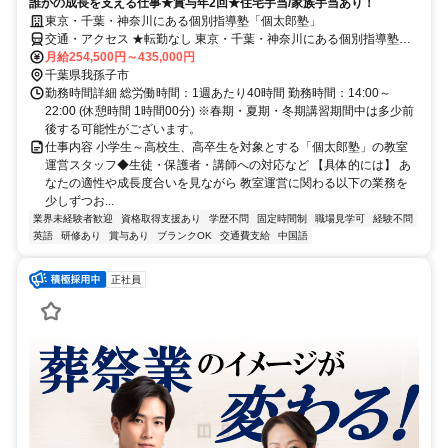
誰かの成長を支える仕事★賞与年2回★住宅手当/家族手当あり！
東京・千葉・神奈川にある個別指導塾「個太郎塾」
交通・アクセス ★転勤なし 東京・千葉・神奈川にある個別指導塾
「個太郎塾」
月給254,500円～435,000円
千葉県我孫子市
勤務時間詳細 総労働時間：1週あたり40時間 勤務時間：14:00～
22:00 (休憩時間 1時間00分) ※春期・夏期・冬期講習期間中は多少前
後する可能性がございます。
仕事内容 小学生～高校生、高卒生を対象とする「個太郎塾」の教室
運営スタッフ◆生徒・保護者・講師への対応など 【具体的には】 あ
なたの適性や成長度合いを見ながら 教室運営に関わる以下の業務を
少しずつお...
業界未経験者歓迎
資格取得支援あり
学歴不問
固定時間制
職場見学可
経験不問
英語
研修あり
賞与あり
ブランクOK
交通費支給
中国語
正社員