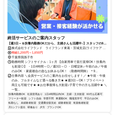
終活サービスのご案内スタッフ
【週3日～＆扶養内勤務OKだから、主婦さんも活躍中♪】スタッフの9割
が女性/子育てが落ち着いた方・社会復帰の方も大歓迎です◎/柔軟なシフ
株式会社ライフランド ライフランド東葛・茨城支店(ライフケア メ
ト体制・しっかりとしたサポート体制充実で働きやすさもバツグン/フル
モリイプレイス我孫子)
時給1,200円～1,650円
タイム希望も大歓迎/マイカーでの直行直帰OK/営業・テレアポ・販売経
千葉県我孫子市
験者は即戦力/正社員登用実績もあり◎
勤務時間 シフトサイクル：1ヶ月 【自家用車で直行直帰OK！扶養内
も歓迎◎】 ・1日4時間～◎／週3日～◎ ・日曜定休♪ 午前のみ／午後
のみOK ・家庭都合の急なお休みもOK！ （勤務時間例） ＊9...
仕事内容 ＼会員サービスのご案内をお任せします！／ ★午前・午後
のみ、フルタイムなど選べる働き方★ ★週3日～OK！プライベート
両立も可能です★ ★お仕事復帰も大歓迎♪子育て中の方も活躍中★ ＼
一覧...
扶養内勤務OK
社員登用あり
1日4時間以内OK
主婦・主夫歓迎
60代も応募可
フリーター歓迎
シフト自由
学歴不問
車通勤OK
職場見学可
平日のみOK
転勤なし
未経験者歓迎
交通費全額支給
経験者歓迎
有資格者歓迎
月1シフト提出
研修あり
夕方
ブランクOK