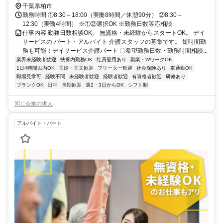
千葉県柏市
勤務時間 ①8:30～18:00（実働8時間／休憩90分） ②8:30～
12:30（実働4時間） ※①②選択OK ※勤務日数等応相談
仕事内容 勤務日数相談OK。 無資格・未経験からスタートOK。 デイ
サービスの パート・アルバイト 介護スタッフの募集です。 短時間勤
務も可能！デイサービス介護パート 〇希望勤務日数・勤務時間相談...
業界未経験者歓迎
扶養内勤務OK
社員登用あり
副業・WワークOK
1日4時間以内OK
主婦・主夫歓迎
フリーター歓迎
社会保険あり
車通勤OK
職場見学可
経験不問
未経験者歓迎
経験者歓迎
有資格者歓迎
研修あり
ブランクOK
日中
長期歓迎
週2・3日からOK
シフト制
同じ企業の求人
アルバイト・パート