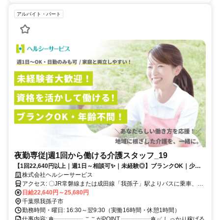
アルバイト・パート
夜勤専従|週1回から働ける介護スタッフ_19
【1回22,640円以上｜週1日～相談可✨｜未経験◎】ブランクOK｜少人
数制で一人一人と向き合える介護スタッフ募集✨
株式会社ヘルシーサービス
アクセス: 〇JR常磐線または成田線「我孫子」駅よりバスに乗車、
「布施通り」バス停下車、徒歩5分 〇車通勤可・バイク通勤可(駐車場
日給22,640円～25,680円
完備) ※営業所によって異なります。気になる際は遠慮なくご連絡く
千葉県我孫子市
ださい。
勤務時間・曜日: 16:30～翌9:30（実働16時間・休憩1時間）
仕事内容: ✼┈┈┈┈┈ ここがPOINT ┈┈┈┈┈✼ ✅ しっかり稼げる