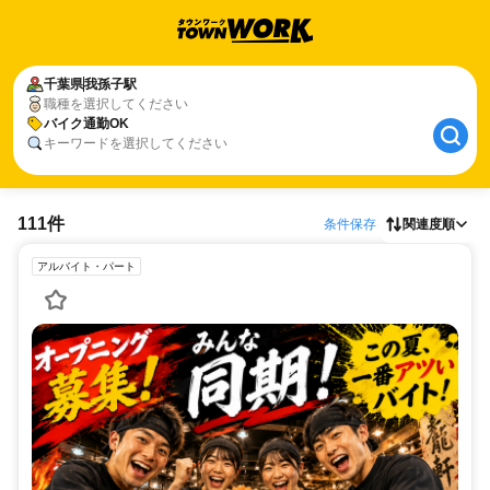
千葉県
我孫子駅
職種を選択してください
バイク通勤OK
キーワードを選択してください
111件
条件保存
関連度順
アルバイト・パート