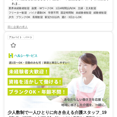
れま...
業界未経験者歓迎
副業・WワークOK
1日4時間以内OK
主婦・主夫歓迎
フリーター歓迎
バイク通勤OK
学歴不問
固定時間制
未経験者歓迎
経験者歓迎
夕方
ブランクOK
長期歓迎
駅近5分以内
週2・3日からOK
同じ企業の求人
アルバイト・パート
少人数制で一人ひとりに向き合える介護スタッフ_19