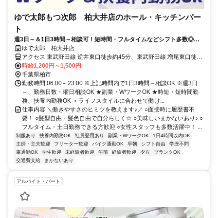
ゆで太郎もつ次郎 柏大井店のホール・キッチンパー
ト
週3日～＆1日3時間～相談可！短時間・フルタイムなどシフト多数◎髪
型自由・履歴書不要
ゆで太郎 柏大井店
アクセス 東武野田線 逆井東口徒歩約45分、東武野田線 増尾東口徒歩
約51分、東武野田線 高柳西口徒歩約53分
時給1,200円～1,500円
千葉県柏市
勤務時間 06:00～23:00 ※上記時間内で1日3時間～相談OK ※週3日
～、勤務日数・曜日相談OK ★副業・WワークOK ★時短・短時間勤
務、扶養内勤務OK ＜ライフスタイルに合わせて働け...
仕事内容 ＼働きやすさのヒミツを教えます♪／ ○面接時に履歴書不
要！ ○髪型自由・髪色自由で自分らしく☆ ○美味しいまかないあり♪ ○
フルタイム・土日勤務できる方歓迎 ○女性スタッフも多数活躍中！ ...
制服あり
扶養内勤務OK
社員登用あり
副業・WワークOK
1日4時間以内OK
主婦・主夫歓迎
フリーター歓迎
バイク通勤OK
早朝
シフト自由
学歴不問
車通勤OK
学生歓迎
未経験者歓迎
午前
経験者歓迎
夕方
ブランクOK
交通費支給
まかないあり
アルバイト・パート