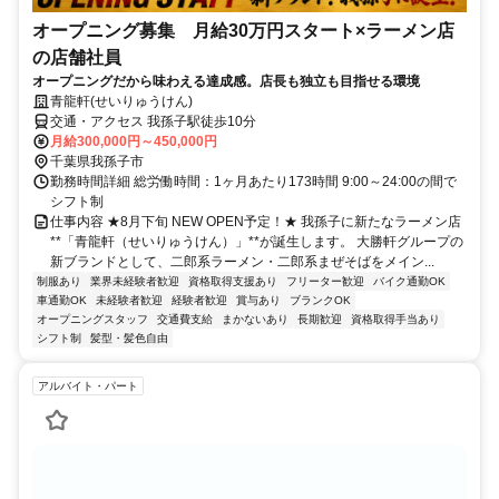
オープニング募集 月給30万円スタート×ラーメン店
の店舗社員
オープニングだから味わえる達成感。店長も独立も目指せる環境
青龍軒(せいりゅうけん)
交通・アクセス 我孫子駅徒歩10分
月給300,000円～450,000円
千葉県我孫子市
勤務時間詳細 総労働時間：1ヶ月あたり173時間 9:00～24:00の間で
シフト制
仕事内容 ★8月下旬 NEW OPEN予定！★ 我孫子に新たなラーメン店
**「青龍軒（せいりゅうけん）」**が誕生します。 大勝軒グループの
新ブランドとして、二郎系ラーメン・二郎系まぜそばをメイン...
制服あり
業界未経験者歓迎
資格取得支援あり
フリーター歓迎
バイク通勤OK
車通勤OK
未経験者歓迎
経験者歓迎
賞与あり
ブランクOK
オープニングスタッフ
交通費支給
まかないあり
長期歓迎
資格取得手当あり
シフト制
髪型・髪色自由
アルバイト・パート