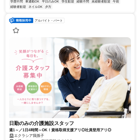
学歴不問
車通勤OK
平日のみOK
学生歓迎
経験不問
未経験者歓迎
午前
経験者歓迎
ネイルOK
夕方
アルバイト・パート
日勤のみの介護施設スタッフ
週1～／1日4時間～OK！資格取得支援アリ◎社員登用アリ◎
エクラシア我孫子