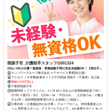
我孫子市_介護助手スタッフ/1001324
日払いOKの介護＊無資格・実務経験不問の完全未経験OK！【来社不
要！WEB・電話登録OK】
マンパワーグループ株式会社 ケアサービス事業部(介護)
アクセス ＪＲ常磐線/東京メトロ千代田線 我孫子（千葉県）北口徒歩
約2分、ＪＲ成田線 我孫子（千葉県）北口徒歩約2分、ＪＲ常磐線/東
時給1,540円以上
京メトロ千代田線 北柏北口徒歩約33分 車・バイク通勤OK（派遣先に
千葉県我孫子市
よる）
勤務時間 シフトサイクル：1ヶ月 ●3ヶ月以上の長期勤務歓迎 7:00～
21:00 ※週2日～5日、1日6h～ok 「平日のみ」「土日祝のみ」の働き
方もOK！ 短時間勤務希望の方も お気軽にご相談く...
仕事内容 ＜介護施設内のお仕事＞ グループホーム、特別養護老人ホ
ーム 有料老人ホーム、デイサービスなどで… ●お食事サポート ●レク