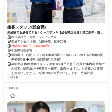
接客スタッフ(総合職)
未経験でも成長できる！ケーズデンキ【総合職正社員】第二新卒・既卒
者を積極採用中！
株式会社ケーズホールディングス
交通アクセス 各線「我孫子駅」徒歩20分
月給225,000円～260,000円
千葉県我孫子市
勤務曜日・時間 シフト制 勤務時間帯 8：50～21：20 1日の実働時間
8時間00分 ◆月平均残業時間 3.5時間
募集要項 職種 接客スタッフ(総合職) 雇用形態 正社員 仕事内容 店舗で
の接客、販売及び付帯業務 ≪接客、販売≫ まずは、お客様のご要望
をお伺いしながら、お買い物のお手伝いをします。 先輩社員...
シフト制
派遣社員