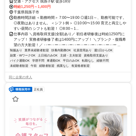
交通・アクセス 我孫子駅 徒歩18分
時給1,250円～1,400円
千葉県我孫子市
勤務時間詳細 ＜勤務時間＞ 7:00〜19:00 ◎週1日～、勤務可能です。
◎夜勤はありません。 ＜シフト例＞ ◎10:00〜15:00 育児と両立しや
すい昼間の シフトも歓迎！ ◎8:00～1...
仕事内容 ＼資格取得支援(全額)あり／ 初任者研修後は時給1250円に
アップ！ 実務者研修修了者は1400円にアップ！ ＼ブランク・復職希
望の方大歓迎！／ ‥ー‥ー‥ー‥ー‥ー‥ー‥ー‥ー‥ー‥ー ...
制服あり
業界未経験者歓迎
扶養内勤務OK
社員登用あり
週1日からOK
副業・WワークOK
土日祝のみOK
主婦・主夫歓迎
資格取得支援あり
バイク通勤OK
学歴不問
車通勤OK
平日のみOK
転勤なし
経験不問
未経験者歓迎
午前
経験者歓迎
残業なし
有資格者歓迎
同じ企業の求人
正社員