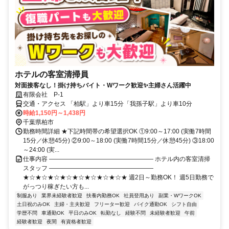
ホテルの客室清掃員
対面接客なし！掛け持ちバイト・Wワーク歓迎✨主婦さん活躍中
有限会社 P-1
交通・アクセス 「柏駅」より車15分「我孫子駅」より車10分
時給1,150円～1,438円
千葉県柏市
勤務時間詳細 ★下記時間帯の希望選択OK ①9:00～17:00 (実働7時間
15分／休憩45分) ②9:00～18:00 (実働7時間15分／休憩45分) ③18:00
～24:00 (実...
仕事内容 ――――――――――――――――― ホテル内の客室清掃
スタッフ ―――――――――――――――――
★☆★☆★☆★☆★☆★☆★☆★☆★ 週2日～勤務OK！ 週5日勤務で
がっつり稼ぎたい方も...
制服あり
業界未経験者歓迎
扶養内勤務OK
社員登用あり
副業・WワークOK
土日祝のみOK
主婦・主夫歓迎
フリーター歓迎
バイク通勤OK
シフト自由
学歴不問
車通勤OK
平日のみOK
転勤なし
経験不問
未経験者歓迎
午前
経験者歓迎
夜間
有資格者歓迎