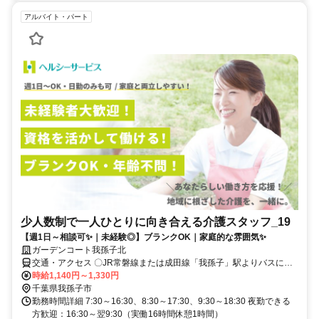
アルバイト・パート
少人数制で一人ひとりに向き合える介護スタッフ_19
【週1日～相談可✨｜未経験◎】ブランクOK｜家庭的な雰囲気✨
ガーデンコート我孫子北
交通・アクセス 〇JR常磐線または成田線「我孫子」駅よりバスに乗
車、「布施通り」バス停下車、徒歩5分 〇車通勤可・バイク通勤可(駐
時給1,140円～1,330円
車場完備) ※営業所によって異なります。気になる際は遠慮なくご連
千葉県我孫子市
絡ください。
勤務時間詳細 7:30～16:30、8:30～17:30、9:30～18:30 夜勤できる
方歓迎：16:30～翌9:30（実働16時間休憩1時間）