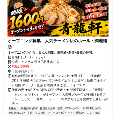
オープニング募集 人気ラーメン店のホール・調理補
助
オープニングだから、みんな同期。高時給×新店×最高の仲間。
青龍軒(せいりゅうけん)
交通・アクセス 我孫子駅徒歩10分
時給1,600円
千葉県我孫子市
勤務時間詳細 9:00～24:00の間でシフト制 ★週1日～・1日4時間～
OK！ 学校帰りの夕方から ランチタイムだけ 土日だけ勤務 フルタイ
ム勤務 Wワーク・副業 扶養内勤務 など、ライフスタ...
仕事内容 ★8月下旬 NEW OPEN予定！★ 我孫子駅近くに「青龍軒
（せいりゅうけん）」がオープン！ 大勝軒グループが手掛ける新ブ
ランドとして、二郎系ラーメン・二郎系まぜそばを提供する新しいお
店で...
制服あり
扶養内勤務OK
社員登用あり
副業・WワークOK
1日4時間以内OK
土日祝のみOK
主婦・主夫歓迎
フリーター歓迎
バイク通勤OK
シフト自由