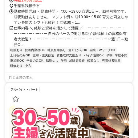
時給1,450円以上
千葉県我孫子市
勤務時間詳細 ＜勤務時間＞ 7:00〜19:00 ◎週1日～、勤務可能です。
◎夜勤はありません。 ＜シフト例＞ ◎10:00〜15:00 育児と両立しや
すい昼間の シフトも歓迎！ ◎8:00～1...
仕事内容 ＼ 経験と資格を活かして活躍 ／ ‥ー‥ー‥ー‥ー‥ー‥
ー‥ー‥ー‥ー‥ー 自分のペースで働ける◎ 介護福祉士の資格保有
者大歓迎！ ‥ー‥ー‥ー‥ー‥ー‥ー‥ー‥ー‥ー‥ー ✅週1日～勤
務O...
制服あり
扶養内勤務OK
社員登用あり
週1日からOK
副業・WワークOK
土日祝のみOK
主婦・主夫歓迎
資格取得支援あり
バイク通勤OK
早朝
学歴不問
車通勤OK
平日のみOK
転勤なし
午前
経験者歓迎
残業なし
有資格者歓迎
研修あり
夕方
同じ企業の求人
アルバイト・パート