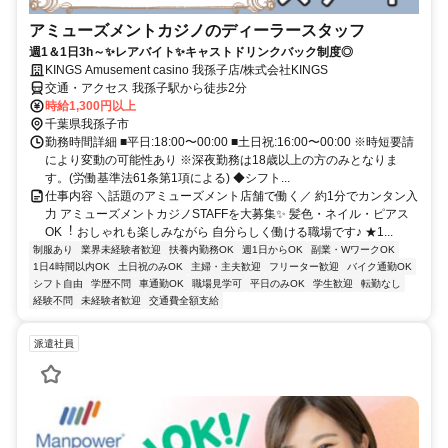
アミューズメントカジノのディーラースタッフ
週1＆1⽇3h～✨レアバイト✨キャストドリンクバック制度◎
KINGS Amusement casino 我孫⼦店/株式会社KINGS
交通・アクセス 我孫⼦駅から徒歩2分
時給1,300円以上
千葉県我孫子市
勤務時間詳細 ■平⽇:18:00〜00:00 ■⼟⽇祝:16:00〜00:00 ※時短要請
により変動の可能性あり ※深夜勤務は18歳以上の⽅のみとなりま
す。(労働基準法61条第1項による) ◆シフト...
仕事内容 ＼話題のアミューズメント店舗で働く／ 約1分でカンタン⼊
⼒ アミューズメントカジノSTAFFを⼤募集✨ 髪⾊・ネイル・ピアス
OK︕ おしゃれも楽しみながら ⾃分らしく働ける職場です♪ ★1...
制服あり
業界未経験者歓迎
扶養内勤務OK
週1日からOK
副業・WワークOK
1日4時間以内OK
土日祝のみOK
主婦・主夫歓迎
フリーター歓迎
バイク通勤OK
シフト自由
学歴不問
車通勤OK
職場見学可
平日のみOK
学生歓迎
転勤なし
経験不問
未経験者歓迎
交通費全額支給
派遣社員