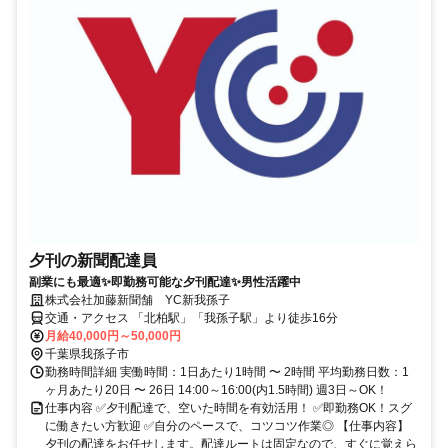
夕刊の新聞配達員
副業にも最適✨即勤務可能な夕刊配達✨男性活躍中
株式会社加藤新聞舗 YC新我孫子
交通・アクセス 「北柏駅」「我孫子駅」より徒歩16分
月給40,000円～50,000円
千葉県我孫子市
勤務時間詳細 実働時間：1日あたり1時間 〜 2時間 平均勤務日数：1
ヶ月あたり20日 〜 26日 14:00～16:00(内1.5時間) 週3日～OK！
仕事内容 ✅夕刊配達で、空いた時間を有効活用！ ✅即勤務OK！スグ
に働きたい方歓迎 ✅自分のペースで、コツコツ作業◎ 【仕事内容】
夕刊の配達をお任せします。配達ルートは固定なので、すぐに覚えら