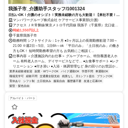
我孫子市_介護助手スタッフ/1001324
日払いOK！介護のオシゴト！実務未経験の方も大歓迎！【来社不要！
WEB・電話登録OK】
マンパワーグループ株式会社 ケアサービス事業部(介護)
アクセス ＪＲ常磐線/東京メトロ千代田線 我孫子（千葉県）北口徒歩
約2分、ＪＲ成田線 我孫子（千葉県）北口徒歩約2分、ＪＲ常磐線/東
時給1,550円以上
京メトロ千代田線 北柏北口徒歩約33分 車・バイク通勤OK（派遣先に
千葉県我孫子市
よる）
勤務時間 シフトサイクル：1ヶ月 ●3ヶ月以上の長期勤務歓迎 7:00～
21:00 ※週2日～5日、1日6h～ok 「平日のみ」「土日祝のみ」の働き
方もOK！ 短時間勤務希望の方も お気軽にご相談く...
仕事内容 ＜介護施設内のお仕事＞ グループホーム、特別養護老人ホ
ーム 有料老人ホーム、デイサービスなどで… ●お食事サポート ●レク
リエーション ●付き添い ●入浴・体調管理など 身の回りのお世話か...
業界未経験者歓迎
副業・WワークOK
バイク通勤OK
学歴不問
車通勤OK
職場見学可
経験不問
交通費全額支給
残業なし
月1シフト提出
ブランクOK
育休あり
シフト制
土日祝休み
服装自由
履歴書不要
友達と応募OK
髪型・髪色自由
アルバイト・パート