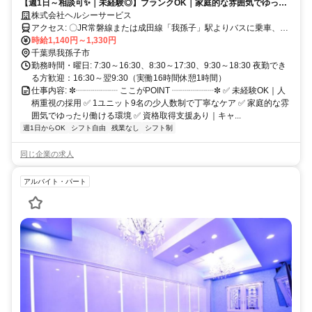
【週1日～相談可✨｜未経験◎】ブランクOK｜家庭的な雰囲気でゆった
り働ける介護スタッフ募集✨
株式会社ヘルシーサービス
アクセス: 〇JR常磐線または成田線「我孫子」駅よりバスに乗車、
「布施通り」バス停下車、徒歩5分 〇車通勤可・バイク通勤可(駐車場
時給1,140円～1,330円
完備) ※営業所によって異なります。気になる際は遠慮なくご連絡く
千葉県我孫子市
ださい。
勤務時間・曜日: 7:30～16:30、8:30～17:30、9:30～18:30 夜勤でき
る方歓迎：16:30～翌9:30（実働16時間休憩1時間）
仕事内容: ✼┈┈┈┈┈ ここがPOINT ┈┈┈┈┈✼ ✅ 未経験OK｜人
柄重視の採用 ✅ 1ユニット9名の少人数制で丁寧なケア ✅ 家庭的な雰
囲気でゆったり働ける環境 ✅ 資格取得支援あり｜キャ...
週1日からOK
シフト自由
残業なし
シフト制
同じ企業の求人
アルバイト・パート