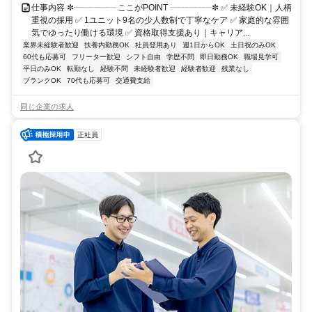
仕事内容 ✼┈┈┈┈┈ ここがPOINT ┈┈┈┈┈✼ ✅ 未経験OK｜人柄
重視の採用 ✅ 1ユニット9名の少人数制で丁寧なケア ✅ 家庭的な雰囲
気でゆったり働ける環境 ✅ 資格取得支援あり｜キャリア...
業界未経験者歓迎
扶養内勤務OK
社員登用あり
週1日からOK
土日祝のみOK
60代も応募可
フリーター歓迎
シフト自由
学歴不問
即日勤務OK
職場見学可
平日のみOK
転勤なし
経験不問
未経験者歓迎
経験者歓迎
残業なし
ブランクOK
70代も応募可
交通費支給
同じ企業の求人
正社員