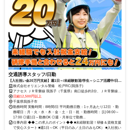
交通誘導スタッフ/日勤
【入社祝い金20万円支給】週1日～/未経験歓迎/学生～シニア活躍中/日払
い・週払いOK/履歴書不要！
株式会社オリエンタル警備 松戸RC(我孫子)
アクセス ＪＲ常磐線 我孫子（千葉県）南口徒歩約3分、ＪＲ常磐線/
東京メトロ千代田線 北柏北口徒歩約29分、ＪＲ常磐線 天王台南口徒
日給12,500円以上
歩約40分 (面接地/松戸リクルートセンター)千葉県松戸市本町２５－
千葉県我孫子市
５ 松戸本町ビル６Ｆ
勤務時間 実働時間：8時間/日 平均勤務日数：1ヶ月あたり12日 ・勤
務曜日：月・火・水・木・金・土・日・祝 ・勤務時間： [1] 08:00～
17:00 ◎週1日～勤務OK ◎週・月単位で勤務...
仕事内容 ◆◆この求人のポイント◆◆ ■未経験歓迎！研修＆資格支援
で安心スタート ■週1日～OK（平日のみ／土日のみもOK） ■入社祝い