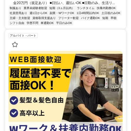
金20万円（規定あり） ■日払い、週払いOK ■日勤のみ、生活リ...
制服あり
業界未経験者歓迎
短期（3ヵ月以内）
ランチタイム
扶養内勤務OK
社員登用あり
週1日からOK
副業・WワークOK
1日4時間以内OK
土日祝のみOK
主婦・主夫歓迎
資格取得支援あり
フリーター歓迎
バイク通勤OK
短期
早朝
シフト自由
学歴不問
車通勤OK
平日のみOK
アルバイト・パート