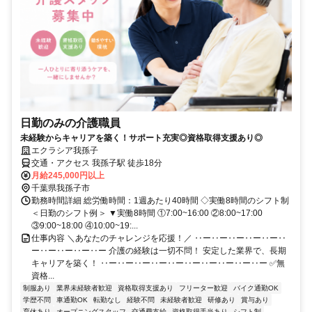
日勤のみの介護職員
未経験からキャリアを築く！サポート充実◎資格取得支援あり◎
エクラシア我孫子
交通・アクセス 我孫子駅 徒歩18分
月給245,000円以上
千葉県我孫子市
勤務時間詳細 総労働時間：1週あたり40時間 ◇実働8時間のシフト制
＜日勤のシフト例＞ ▼実働8時間 ①7:00~16:00 ②8:00~17:00
③9:00~18:00 ④10:00~19:...
仕事内容 ＼あなたのチャレンジを応援！／ ‥ー‥ー‥ー‥ー‥ー‥
ー‥ー‥ー‥ー‥ー 介護の経験は一切不問！ 安定した業界で、長期
キャリアを築く！ ‥ー‥ー‥ー‥ー‥ー‥ー‥ー‥ー‥ー‥ー ✅無
資格...
制服あり
業界未経験者歓迎
資格取得支援あり
フリーター歓迎
バイク通勤OK
学歴不問
車通勤OK
転勤なし
経験不問
未経験者歓迎
研修あり
賞与あり
育休あり
オープニングスタッフ
交通費支給
資格取得手当あり
シフト制