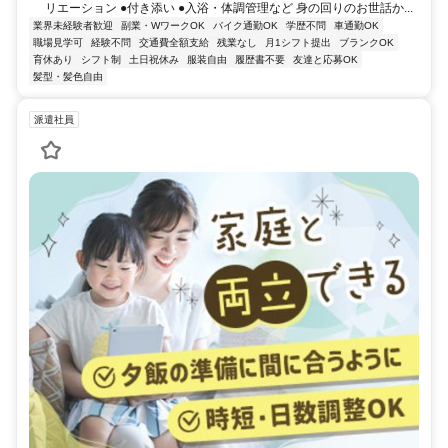
リエーション ●付き添い ●入浴・体調管理など 身の回りのお世話か...
業界未経験者歓迎
副業・WワークOK
バイク通勤OK
学歴不問
車通勤OK
職場見学可
経験不問
交通費全額支給
残業なし
月1シフト提出
ブランクOK
育休あり
シフト制
土日祝休み
服装自由
履歴書不要
友達と応募OK
髪型・髪色自由
派遣社員