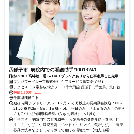
我孫子市_病院内での看護助手/10013243
日払いOK！高時給！週3～OK！ブランクありから仕事復帰した先輩や
ミドル世代も多数活躍中♪
マンパワーグループ株式会社 ケアサービス事業部(介護)
アクセス ＪＲ常磐線/東京メトロ千代田線 我孫子（千葉県）北口徒歩
約2分、ＪＲ成田線 我孫子（千葉県）北口徒歩約2分、ＪＲ常磐線/東
時給1,800円以上
京メトロ千代田線 北柏北口徒歩約33分 車・バイク通勤OK（派遣先に
千葉県我孫子市
よる）
勤務時間 シフトサイクル：1ヶ月 ●3ヶ月以上の長期勤務歓迎 7:00～
21:00 ※週2日～5日、1日6h～ok 「平日のみ」「土日祝のみ」の働き
方もOK！ 短時間勤務希望の方も お気軽にご相談く...
仕事内容 ＜病院内での看護助手＞ 入院患者の身体介助（食事、排
泄、入浴など）や 環境整備（ベッドメイキング、清掃など）、 医療
器具の洗浄など しっかり教えて頂ける環境です 【柏支店(看