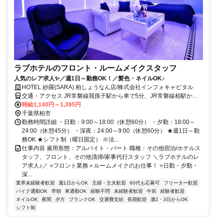
ラブホテルのフロント・ルームメイクスタッフ
人気のレア求人✨／週1日～勤務OK！／髪色・ネイルOK♪
HOTEL 紗羅(SARA) 柏しょうなん店/株式会社インフォキャピタル
交通・アクセス JR常磐線我孫子駅から車で5分、JR常磐線柏駅から
車で10分
時給1,140円～1,395円
千葉県柏市
勤務時間詳細 ・日勤：9:00～18:00（休憩60分） ・夕勤：18:00～
24:00（休憩45分） ・深夜：24:00～9:00（休憩60分） ★週1日～勤
務OK ★シフト制（曜日固定） ※法...
仕事内容 雇用形態：アルバイト・パート 職種：その他宿泊/ホテルス
タッフ、フロント、その他清掃/家事代行スタッフ ＼ラブホテルのレ
ア求人♪／ ⭐フロント業務＋ルームメイクのお仕事！ ⭐日勤・夕勤・
深...
業界未経験者歓迎
週1日からOK
主婦・主夫歓迎
60代も応募可
フリーター歓迎
バイク通勤OK
早朝
車通勤OK
経験不問
未経験者歓迎
午前
経験者歓迎
ネイルOK
夜間
夕方
ブランクOK
交通費支給
長期歓迎
週2・3日からOK
シフト制