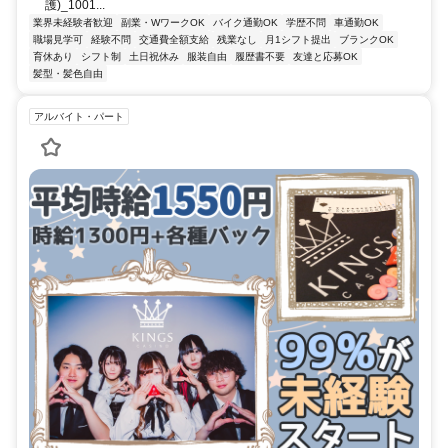
護)_1001...
業界未経験者歓迎
副業・WワークOK
バイク通勤OK
学歴不問
車通勤OK
職場見学可
経験不問
交通費全額支給
残業なし
月1シフト提出
ブランクOK
育休あり
シフト制
土日祝休み
服装自由
履歴書不要
友達と応募OK
髪型・髪色自由
アルバイト・パート