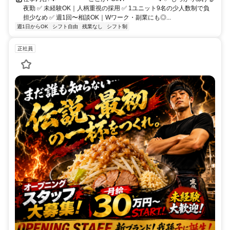
夜勤 ✅ 未経験OK｜人柄重視の採用 ✅ 1ユニット9名の少人数制で負
担少なめ ✅ 週1回〜相談OK｜Wワーク・副業にも◎...
週1日からOK
シフト自由
残業なし
シフト制
正社員