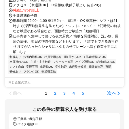
境です！
はま寿司 我孫子若松店
アクセス 【車通勤OK】JR常磐線 我孫子駅より 徒歩20分
時給1,475円以上
千葉県我孫子市
勤務時間 22:00～1:00 ※1日2h～、週1日～OK ※高校生シフトは21
時まで(深夜勤務発生を防ぐため) ＊シフトについて ・上記時間の前後
など希望がある場合など、面接時にご希望の「勤務曜日...
仕事内容 ＼集中して働ける夜の厨房／ 簡単な調理対応、洗い物、厨
房の清掃、 翌日の準備作業なども行います。 ＊誰でもできる寿司作
り 注文が入ったらシャリにネタをのせてレーンへ流す作業を主にお
願いしま...
制服あり
扶養内勤務OK
社員登用あり
週1日からOK
1日4時間以内OK
土日祝のみOK
主婦・主夫歓迎
フリーター歓迎
バイク通勤OK
給料前払いOK
シフト自由
学歴不問
車通勤OK
学生歓迎
未経験者歓迎
経験者歓迎
夜間
研修あり
ブランクOK
交通費支給
同じ企業の求人
前へ
次へ
1
2
3
4
5
この条件の新着求人を受け取る
千葉県 / 我孫子駅
バイク通勤OK