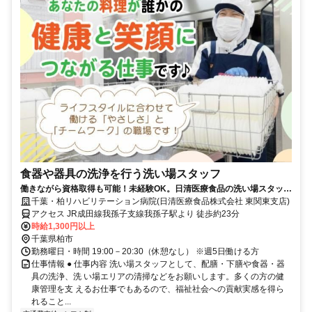
食器や器具の洗浄を行う洗い場スタッフ
働きながら資格取得も可能！未経験OK。日清医療食品の洗い場スタッフ
（パート・アルバイト）求人
千葉・柏リハビリテーション病院(日清医療食品株式会社 東関東支店)
アクセス JR成田線我孫子支線我孫子駅より 徒歩約23分
時給1,300円以上
千葉県柏市
勤務曜日・時間 19:00－20:30（休憩なし） ※週5日働ける方
仕事情報 ● 仕事内容 洗い場スタッフとして、配膳・下膳や食器・器
具の洗浄、洗 い場エリアの清掃などをお願いします。多くの方の健
康管理を支 えるお仕事でもあるので、福祉社会への貢献実感を得ら
れること...