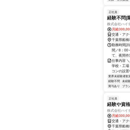
正社員
経験不問|
株式会社ハイ
月給300,0
交通・アク
千葉県船橋
勤務時間詳
間／8：00
て、夜間作業
仕事内容 
学校・工場
コンの設置
業界未経験者歓
経験不問
未経
賞与あり
ブラ
正社員
経験や資格
株式会社ハイ
月給300,0
交通・アク
千葉県船橋