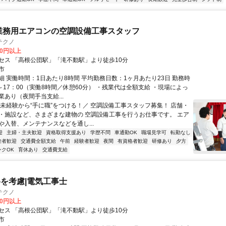
業務用エアコンの空調設備工事スタッフ
テクノ
00円以上
セス 「高根公団駅」「滝不動駅」より徒歩10分
市
細 実働時間：1日あたり8時間 平均勤務日数：1ヶ月あたり23日 勤務時
～17：00（実働8時間／休憩60分） ・残業代は全額支給 ・現場によっ
あり（夜間手当支給...
＼未経験から“手に職”をつける！／ 空調設備工事スタッフ募集！ 店舗・
・施設など、さまざまな建物の 空調設備工事を行うお仕事です。 エア
や入替、メンテナンスなどを通し...
迎
主婦・主夫歓迎
資格取得支援あり
学歴不問
車通勤OK
職場見学可
転勤なし
験者歓迎
交通費全額支給
午前
経験者歓迎
夜間
有資格者歓迎
研修あり
夕方
ンクOK
育休あり
交通費支給
を考慮|電気工事士
テクノ
00円以上
セス 「高根公団駅」「滝不動駅」より徒歩10分
市