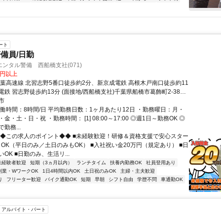
ート
備員/日勤
ンタル警備 西船橋支社(071)
0円以上
東葉高速線 北習志野5番口徒歩約2分、新京成電鉄 高根木戸南口徒歩約11
鉄 習志野徒歩約13分 (面接地/西船橋支社)千葉県船橋市葛飾町2-380-2
ル2階
市
実働時間：8時間/日 平均勤務日数：1ヶ月あたり12日 ・勤務曜日：月・
金・土・日・祝 ・勤務時間： [1] 08:00～17:00 ◎週1日～勤務OK ◎
勤務...
◆◆この求人のポイント◆◆ ■未経験歓迎！研修＆資格支援で安心スター
～OK（平日のみ／土日のみもOK） ■入社祝い金20万円（規定あり） ■日
OK ■日勤のみ、生活リ...
未経験者歓迎
短期（3ヵ月以内）
ランチタイム
扶養内勤務OK
社員登用あり
副業・WワークOK
1日4時間以内OK
土日祝のみOK
主婦・主夫歓迎
り
フリーター歓迎
バイク通勤OK
短期
早朝
シフト自由
学歴不問
車通勤OK
アルバイト・パート