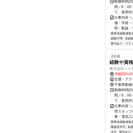
勤務時間詳
間／8：00
て、夜間作業
仕事内容 
舗・学校・
明・配線・
業界未経験者歓
経験不問
未経
賞与あり
ブラ
正社員
経験や資格
株式会社ハイ
月給350,0
交通・アク
千葉県船橋
勤務時間詳
間／8：00
て、夜間作業
仕事内容 
理スタッフ
事・電気工
業界未経験者歓
職場見学可
転
夕方
賞与あり