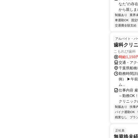
なた”の存
から親しまれ
制服あり
業界
車通勤OK
固定
交通費全額支給
アルバイト・パ
歯科クリ
こもれび歯科
時給1,150
交通・アク
千葉県船橋
勤務時間詳細
例） ▶午前 
ム...
仕事内容 
～勤務OK
クリニック
制服あり
扶養
バイク通勤OK
残業なし
ブラ
正社員
無資格未経