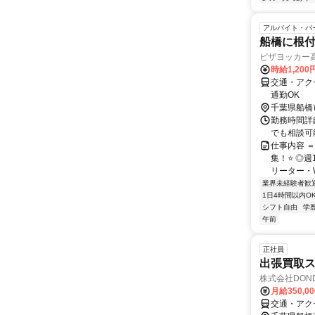
アルバイト・パ
船橋に根
ピザヨッカー
時給1,20
交通・アク
通勤OK
千葉県船橋
勤務時間詳細 1
でも相談可能
仕事内容 
集！⭐ ◎
リーター・W
業界未経験者歓
1日4時間以内O
シフト自由
学
午前
正社員
出張買取
株式会社DON
月給350,0
交通・アク