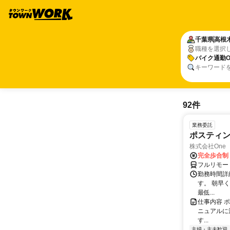
千葉県
高根
職種を選択
バイク通勤O
キーワード
92件
業務委託
ポスティ
株式会社One a
完全歩合制
フルリモー
勤務時間詳
す。 朝早
最低...
仕事内容 
ニュアルに
す...
主婦・主夫歓迎