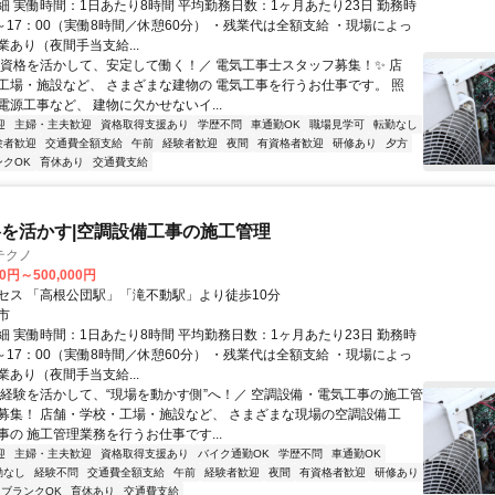
細 実働時間：1日あたり8時間 平均勤務日数：1ヶ月あたり23日 勤務時
～17：00（実働8時間／休憩60分） ・残業代は全額支給 ・現場によっ
あり（夜間手当支給...
＼資格を活かして、安定して働く！／ 電気工事士スタッフ募集！✨ 店
工場・施設など、 さまざまな建物の 電気工事を行うお仕事です。 照
電源工事など、 建物に欠かせないイ...
迎
主婦・主夫歓迎
資格取得支援あり
学歴不問
車通勤OK
職場見学可
転勤なし
験者歓迎
交通費全額支給
午前
経験者歓迎
夜間
有資格者歓迎
研修あり
夕方
ンクOK
育休あり
交通費支給
を活かす|空調設備工事の施工管理
テクノ
00円～500,000円
セス 「高根公団駅」「滝不動駅」より徒歩10分
市
細 実働時間：1日あたり8時間 平均勤務日数：1ヶ月あたり23日 勤務時
～17：00（実働8時間／休憩60分） ・残業代は全額支給 ・現場によっ
あり（夜間手当支給...
＼経験を活かして、“現場を動かす側”へ！／ 空調設備・電気工事の施工管
募集！ 店舗・学校・工場・施設など、 さまざまな現場の空調設備工
事の 施工管理業務を行うお仕事です...
迎
主婦・主夫歓迎
資格取得支援あり
バイク通勤OK
学歴不問
車通勤OK
勤なし
経験不問
交通費全額支給
午前
経験者歓迎
夜間
有資格者歓迎
研修あり
ブランクOK
育休あり
交通費支給