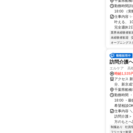
千葉県船橋
勤務時間詳細
18:00 
仕事内容 
叶える、 
完全週休2日
業界未経験者歓
未経験者歓迎
オープニングス
訪問介護
エルケア 高
時給1,535
アクセス 
分、新京成
千葉県船橋
勤務時間 ・
18:00 
希望相談OK！
仕事内容 
訪問介護＞
方のもとへ
制服あり
社員
フリーター歓迎