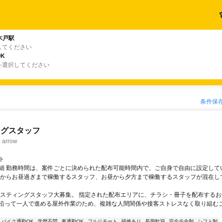
木戸駅
してください
K
を選択してください
条件保
ングスタッフ
rrow
ト
細 勤務時間は、案件ごとに決められた配布可能時間内で、ご自身で自由に設定して
くからお昼過ぎまで稼働するスタッフ、お昼から夕方まで稼働するスタッフが混在し
ポスティングスタッフ大募集。 指定された配布エリアに、チラシ・冊子を配布するお
沿って一人で進める屋外作業のため、複雑な人間関係や接客ストレスなく取り組む
バイク通勤OK
学歴不問
車通勤OK
フルリモート
研修あり
長期歓迎
完全歩合制
シフト制