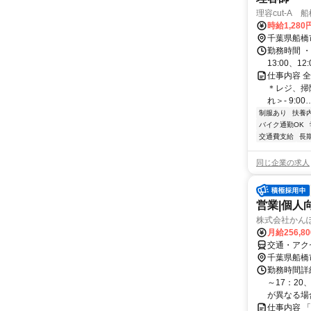
理容cut-A 
時給1,280
千葉県船橋
勤務時間 ・勤務時
13:00、12:
仕事内容 
＊レジ、掃
れ＞- 9:00
制服あり
扶養
バイク通勤OK
交通費支給
長
同じ企業の求人
営業|個人
株式会社かんぽ
月給256,8
交通・アク
千葉県船橋
勤務時間詳細
～17：20
が異なる場合
仕事内容 