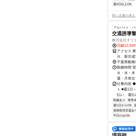
週4日以上OK
同じ企業の求人
アルバイト・パ
交通誘導警
株式会社オリエ
日給12,50
アクセス 
分、新京成電
ヤマゲンビ
千葉県船橋
勤務時間 
火・水・木・
週・月単位で
仕事内容 
ト ■週1日
払い、週払い
制服あり
業界
週1日からOK
資格取得支援あ
平日のみOK
理容師