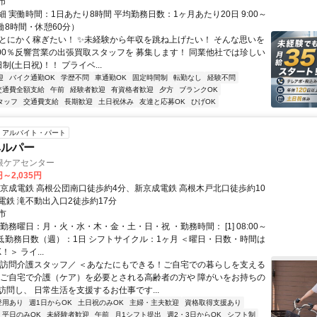
市
 実働時間：1日あたり8時間 平均勤務日数：1ヶ月あたり20日 9:00～
（実働8時間・休憩60分）
✨とにかく稼ぎたい！ ✨未経験から年収を跳ね上げたい！ そんな思いを
100％反響営業の出張買取スタッフを 募集します！ 同業他社では珍しい
制(土日祝)！！ プライベ...
迎
バイク通勤OK
学歴不問
車通勤OK
固定時間制
転勤なし
経験不問
交通費全額支給
午前
経験者歓迎
有資格者歓迎
夕方
ブランクOK
タッフ
交通費支給
長期歓迎
土日祝休み
友達と応募OK
ひげOK
アルバイト・パート
ヘルパー
根ケアセンター
円～2,035円
新京成電鉄 高根公団南口徒歩約4分、新京成電鉄 高根木戸北口徒歩約10
電鉄 滝不動出入口2徒歩約17分
市
勤務曜日：月・火・水・木・金・土・日・祝 ・勤務時間： [1] 08:00～
・最低勤務日数（週）：1日 シフトサイクル：1ヶ月 ＜曜日・日数・時間は
＞ ライ...
＼訪問介護スタッフ／ ＜あなたにもできる！ご自宅での暮らしを支える
 ご自宅で介護（ケア）を必要とされる高齢者の方や 障がいをお持ちの
訪問し、 日常生活を支援するお仕事です...
登用あり
週1日からOK
土日祝のみOK
主婦・主夫歓迎
資格取得支援あり
平日のみOK
未経験者歓迎
午前
月1シフト提出
週2・3日からOK
シフト制