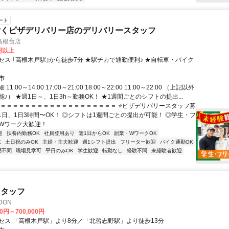
ート
付くピザデリバリー店のデリバリースタッフ
高根台店
0円以上
セス ｢高根木戸駅｣から徒歩7分 ★駅チカで通勤便利♪ ★自転車・バイク
市
1:00～14:00 17:00～21:00 18:00～22:00 11:00～22:00 （上記以外
♪） ★週1日～、1日3h～勤務OK！ ★1週間ごとのシフトの提出...
＝＝＝＝＝＝＝＝＝＝＝＝＝＝＝＝＝＝＝＝ ⭐ピザデリバリースタッフ募
週1日、1日3時間〜OK！ ◎シフトは1週間ごとの提出が可能！ ◎学生・フ
ワーク大歓迎！...
迎
扶養内勤務OK
社員登用あり
週1日からOK
副業・WワークOK
K
土日祝のみOK
主婦・主夫歓迎
週1シフト提出
フリーター歓迎
バイク通勤OK
歴不問
職場見学可
平日のみOK
学生歓迎
転勤なし
経験不問
未経験者歓迎
スタッフ
DON
00円～700,000円
セス 「高根木戸駅」より8分／「北習志野駅」より徒歩13分