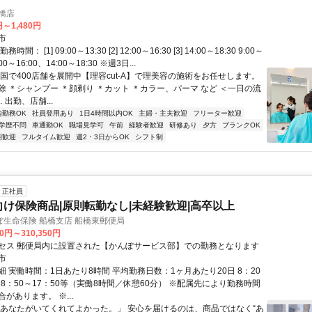
船橋店
円～1,480円
市
間： [1] 09:00～13:30 [2] 12:00～16:30 [3] 14:00～18:30 9:00～
00～16:00、14:00～18:30 ※週3日...
全国で400店舗を展開中【理容cut-A】で理美容の施術をお任せします。
除 ＊シャンプー ＊顔剃り ＊カット ＊カラー、パーマ など ＜一日の流
… 出勤、店舗...
内勤務OK
社員登用あり
1日4時間以内OK
主婦・主夫歓迎
フリーター歓迎
学歴不問
車通勤OK
職場見学可
午前
経験者歓迎
研修あり
夕方
ブランクOK
期歓迎
フルタイム歓迎
週2・3日からOK
シフト制
正社員
向け保険商品|原則転勤なし|未経験歓迎|高卒以上
生命保険 船橋支店 船橋東郵便局
00円～310,350円
セス 郵便局内に設置された【かんぽサービス部】での勤務となります
市
 実働時間：1日あたり8時間 平均勤務日数：1ヶ月あたり20日 8：20
、8：50～17：50等（実働8時間／休憩60分） ※配属先により勤務時間
があります。 ※...
「あなたがいてくれてよかった。」 安心を届けるのは、商品ではなく“あ