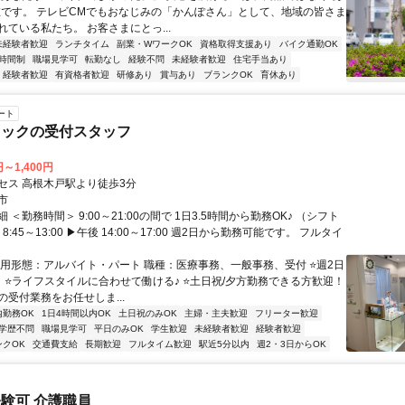
在です。 テレビCMでもおなじみの「かんぽさん」として、地域の皆さま
ている私たち。 お客さまにとっ...
未経験者歓迎
ランチタイム
副業・WワークOK
資格取得支援あり
バイク通勤OK
時間制
職場見学可
転勤なし
経験不問
未経験者歓迎
住宅手当あり
経験者歓迎
有資格者歓迎
研修あり
賞与あり
ブランクOK
育休あり
ート
ニックの受付スタッフ
円～1,400円
セス 高根木戸駅より徒歩3分
市
 ＜勤務時間＞ 9:00～21:00の間で 1日3.5時間から勤務OK♪ （シフト
8:45～13:00 ▶午後 14:00～17:00 週2日から勤務可能です。 フルタイ
雇用形態：アルバイト・パート 職種：医療事務、一般事務、受付 ⭐週2日
！ ⭐ライフスタイルに合わせて働ける♪ ⭐土日祝/夕方勤務できる方歓迎！
の受付業務をお任せしま...
内勤務OK
1日4時間以内OK
土日祝のみOK
主婦・主夫歓迎
フリーター歓迎
学歴不問
職場見学可
平日のみOK
学生歓迎
未経験者歓迎
経験者歓迎
ンクOK
交通費支給
長期歓迎
フルタイム歓迎
駅近5分以内
週2・3日からOK
験可 介護職員