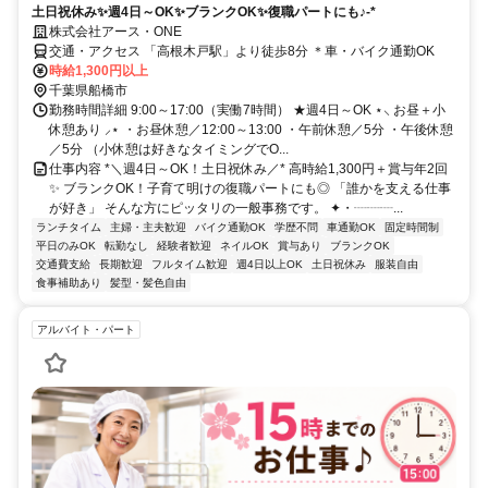
土日祝休み✨週4日～OK✨ブランクOK✨復職パートにも♪-*
株式会社アース・ONE
交通・アクセス 「高根木戸駅」より徒歩8分 ＊車・バイク通勤OK
時給1,300円以上
千葉県船橋市
勤務時間詳細 9:00～17:00（実働7時間） ★週4日～OK ⋆⸜ お昼＋小
休憩あり ⸝⋆ ・お昼休憩／12:00～13:00 ・午前休憩／5分 ・午後休憩
／5分 （小休憩は好きなタイミングでO...
仕事内容 *＼週4日～OK！土日祝休み／* 高時給1,300円＋賞与年2回
✨ ブランクOK！子育て明けの復職パートにも◎ 「誰かを支える仕事
が好き」 そんな方にピッタリの一般事務です。 ✦・┈┈┈...
ランチタイム
主婦・主夫歓迎
バイク通勤OK
学歴不問
車通勤OK
固定時間制
平日のみOK
転勤なし
経験者歓迎
ネイルOK
賞与あり
ブランクOK
交通費支給
長期歓迎
フルタイム歓迎
週4日以上OK
土日祝休み
服装自由
食事補助あり
髪型・髪色自由
アルバイト・パート