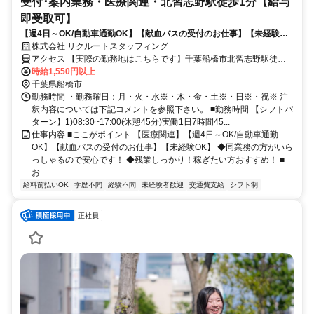
受付･案内業務・医療関連・北習志野駅徒歩1分【給与
即受取可】
【週4日～OK/自動車通勤OK】【献血バスの受付のお仕事】【未経験
OK】◆同業務の方がいらっしゃるので安心です！
株式会社 リクルートスタッフィング
アクセス 【実際の勤務地はこちらです】千葉船橋市北習志野駅徒歩1
分バス23分小室駅徒歩49分
時給1,550円以上
千葉県船橋市
勤務時間 ・勤務曜日：月・火・水※・木・金・土※・日※・祝※ 注
釈内容については下記コメントを参照下さい。 ■勤務時間 【シフトパ
ターン】1)08:30~17:00(休憩45分)実働1日7時間45...
仕事内容 ■ここがポイント 【医療関連】【週4日～OK/自動車通勤
OK】【献血バスの受付のお仕事】【未経験OK】 ◆同業務の方がいら
っしゃるので安心です！ ◆残業しっかり！稼ぎたい方おすすめ！ ■
お...
給料前払いOK
学歴不問
経験不問
未経験者歓迎
交通費支給
シフト制
正社員