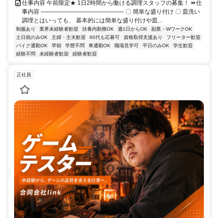
仕事内容 午前限定★ 1日2時間から働ける調理スタッフの募集！ ⏩仕
事内容 ─────────────────── 〇 簡単な盛り付け 〇 皿洗い
調理とはいっても、 基本的には簡単な盛り付けや皿...
制服あり
業界未経験者歓迎
扶養内勤務OK
週1日からOK
副業・WワークOK
土日祝のみOK
主婦・主夫歓迎
60代も応募可
資格取得支援あり
フリーター歓迎
バイク通勤OK
早朝
学歴不問
車通勤OK
職場見学可
平日のみOK
学生歓迎
経験不問
未経験者歓迎
経験者歓迎
正社員