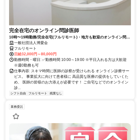
完全在宅のオンライン問診医師
10時〜19時勤務/完全在宅(フルリモート)・地方も歓迎のオンライン問診
業務
一般社団法人博愛会
フルリモート
日給32,000円～80,000円
勤務時間・曜日: ✅勤務時間 10:00～19:00 ※平日入れる方は大歓迎
※週0勤務も可
仕事内容: スキマ時間に医師の診察が受けられる オンライン診療サー
ビス。 事業拡大に向けて患者様に 高品質な医療の提供をしていくた
め、 医師の皆様のお力添えが必要です！ ご自宅などでのオンライン
診...
シフト自由
フルリモート
残業なし
業務委託