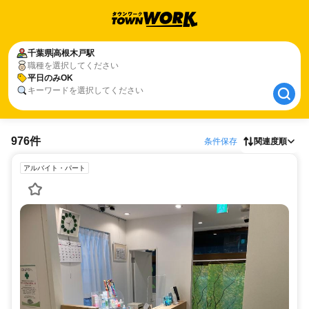
千葉県
千葉県
高根木戸駅
高根木戸駅
職種を選択してください
平日のみOK
平日のみOK
キーワードを選択してください
976件
条件保存
関連度順
アルバイト・パート