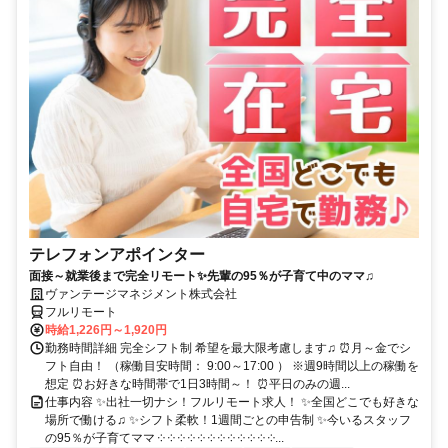
テレフォンアポインター
面接～就業後まで完全リモート✨先輩の95％が子育て中のママ♫
ヴァンテージマネジメント株式会社
フルリモート
時給1,226円～1,920円
勤務時間詳細 完全シフト制 希望を最大限考慮します♫ ⏰月～金でシ
フト自由！ （稼働目安時間： 9:00～17:00 ） ※週9時間以上の稼働を
想定 ⏰お好きな時間帯で1日3時間～！ ⏰平日のみの週...
仕事内容 ✨出社一切ナシ！フルリモート求人！ ✨全国どこでも好きな
場所で働ける♫ ✨シフト柔軟！1週間ごとの申告制 ✨今いるスタッフ
の95％が子育てママ ༶ ༶ ༶ ༶ ༶ ༶ ༶ ༶ ༶ ༶ ༶ ༶...