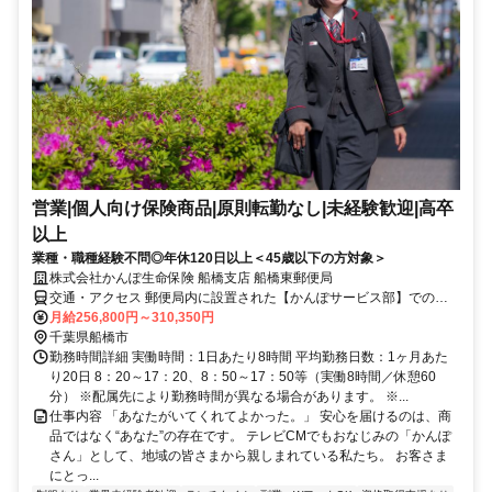
営業|個人向け保険商品|原則転勤なし|未経験歓迎|高卒
以上
業種・職種経験不問◎年休120日以上＜45歳以下の方対象＞
株式会社かんぽ生命保険 船橋支店 船橋東郵便局
交通・アクセス 郵便局内に設置された【かんぽサービス部】での勤
務となります
月給256,800円～310,350円
千葉県船橋市
勤務時間詳細 実働時間：1日あたり8時間 平均勤務日数：1ヶ月あた
り20日 8：20～17：20、8：50～17：50等（実働8時間／休憩60
分） ※配属先により勤務時間が異なる場合があります。 ※...
仕事内容 「あなたがいてくれてよかった。」 安心を届けるのは、商
品ではなく“あなた”の存在です。 テレビCMでもおなじみの「かんぽ
さん」として、地域の皆さまから親しまれている私たち。 お客さま
にとっ...