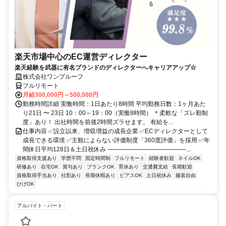
楽天市場中心のEC運営ディレクター
楽天経験を武器に有名ブランドのディレクターへキャリアアップ☆
株式会社ワンプルーフ
フルリモート
月給300,000円～500,000円
勤務時間詳細 実働時間：1日あたり8時間 平均勤務日数：1ヶ月あた
り21日 〜 23日 10：00～19：00（実働8時間） ＊柔軟な「ズレ勤制
度」あり！ 出社時間を前後2時間ズラせます。 有給を...
仕事内容 ✅設立以来、増収増益の成長企業 ✅ECディレクターとして
成長できる環境 ✅主観によらない評価制度「360度評価」を採用 ✅年
間休日平均128日＆土日祝休み ―――――――――――――...
資格取得支援あり
学歴不問
固定時間制
フルリモート
経験者歓迎
ネイルOK
研修あり
在宅OK
賞与あり
ブランクOK
育休あり
交通費支給
長期歓迎
資格取得手当あり
社割あり
長期休暇あり
ピアスOK
土日祝休み
服装自由
ひげOK
アルバイト・パート