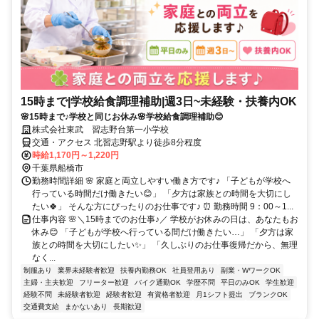
15時まで|学校給食調理補助|週3日~未経験・扶養内OK
🌸15時まで♪学校と同じお休み🌸学校給食調理補助😊
株式会社東武 習志野台第一小学校
交通・アクセス 北習志野駅より徒歩8分程度
時給1,170円～1,220円
千葉県船橋市
勤務時間詳細 🌸 家庭と両立しやすい働き方です♪ 「子どもが学校へ
行っている時間だけ働きたい😊」 「夕方は家族との時間を大切にし
たい🍀」 そんな方にぴったりのお仕事です♪ ⏰ 勤務時間 9：00～1...
仕事内容 🌸＼15時までのお仕事♪／ 学校がお休みの日は、あなたもお
休み😊 「子どもが学校へ行っている間だけ働きたい…」 「夕方は家
族との時間を大切にしたい✨」 「久しぶりのお仕事復帰だから、無理
なく...
制服あり
業界未経験者歓迎
扶養内勤務OK
社員登用あり
副業・WワークOK
主婦・主夫歓迎
フリーター歓迎
バイク通勤OK
学歴不問
平日のみOK
学生歓迎
経験不問
未経験者歓迎
経験者歓迎
有資格者歓迎
月1シフト提出
ブランクOK
交通費支給
まかないあり
長期歓迎