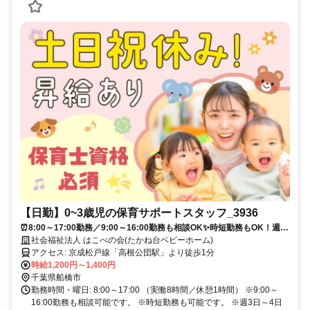
【日勤】0~3歳児の保育サポートスタッフ_3936
⏰8:00～17:00勤務／9:00～16:00勤務も相談OK✨時短勤務もOK！週3
～4日勤務も可能◎保育士経験者歓迎✅少人数クラスで子ども一人ひとり
社会福祉法人 はこべの会(たかね台ベビーホーム)
と向き合える⭐正社員登用あり❗
アクセス: 京成松戸線「高根公団駅」より徒歩1分
時給1,200円～1,400円
千葉県船橋市
勤務時間・曜日: 8:00～17:00 （実働8時間／休憩1時間） ※9:00～
16:00勤務も相談可能です。 ※時短勤務も可能です。 ※週3日～4日