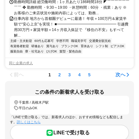
勤務時間詳細 総労働時間：1ヶ月あたり186時間18分 ◤￣￣￣￣￣￣
￣￣ ❖ 勤務時間 ・9:30～19:00 ・休憩時間：60分 ・残業：あり ※
お客様のご来店状況や施術内容によっては、勤務...
仕事内容 地方から首都圏デビューに最適！ 年収＋100万円＆家賃半
額で“安心上京”を実現！ ■━━━━━━━━━━━━━━━━ 引越費
用30万円＋家賃半額＋14ヶ月収入保証で 『移住の不安』もすべて
解...
主婦・主夫歓迎
60代も応募可
学歴不問
職場見学可
交通費全額支給
有資格者歓迎
研修あり
賞与あり
ブランクOK
育休あり
シフト制
ピアスOK
服装自由
寮・社宅あり
ひげOK
髪型・髪色自由
同じ企業の求人
前へ
次へ
1
2
3
4
5
この条件の新着求人を受け取る
千葉県 / 高根木戸駅
平日のみOK
「LINEで受け取る」では、新着求人のほか、おすすめ情報なども配信しま
す。
詳しくはこちら
LINEで受け取る