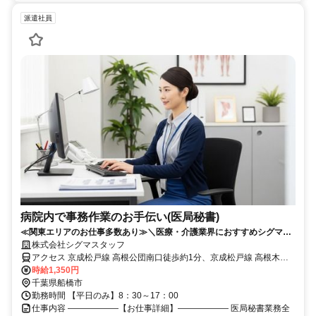
派遣社員
病院内で事務作業のお手伝い(医局秘書)
≪関東エリアのお仕事多数あり≫＼医療・介護業界におすすめシグマス
タッフ☆／履歴書不要
株式会社シグマスタッフ
アクセス 京成松戸線 高根公団南口徒歩約1分、京成松戸線 高根木戸
北口徒歩約9分、京成松戸線 滝不動出入口2徒歩約14分 新京成線高根
時給1,350円
公団駅より徒歩3分
千葉県船橋市
勤務時間 【平日のみ】8：30～17：00
仕事内容 ――――――【お仕事詳細】―――――― 医局秘書業務全