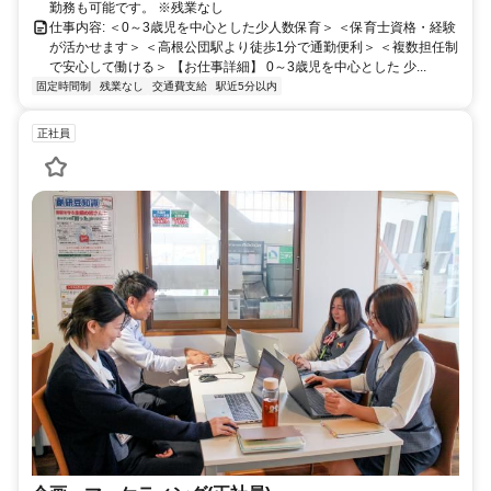
勤務も可能です。 ※残業なし
仕事内容: ＜0～3歳児を中心とした少人数保育＞ ＜保育士資格・経験
が活かせます＞ ＜高根公団駅より徒歩1分で通勤便利＞ ＜複数担任制
で安心して働ける＞ 【お仕事詳細】 0～3歳児を中心とした 少...
固定時間制
残業なし
交通費支給
駅近5分以内
正社員