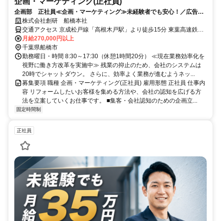
企画・マーケティング(正社員)
企画部 正社員≪企画・マーケティング≫未経験者でも安心！／広告宣
伝の仕事に興味をお持ちの方歓迎！
株式会社創研 船橋本社
交通アクセス 京成松戸線「高根木戸駅」より徒歩15分 東葉高速鉄道
「飯山満」駅より徒歩17分
月給270,000円以上
千葉県船橋市
勤務曜日・時間 8:30～17:30（休憩1時間20分） ≪現在業務効率化を
視野に働き方改革を実施中≫ 残業の抑止のため、会社のシステムは
20時でシャットダウン。 さらに、効率よく業務が進むようネッ...
募集要項 職種 企画・マーケティング(正社員) 雇用形態 正社員 仕事内
容 リフォームしたいお客様を集める方法や、会社の認知を広げる方
法を立案していくお仕事です。 ■集客・会社認知のための企画立...
固定時間制
正社員