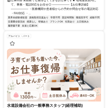
仕事内容 未経験でも無理なくできるお仕事です★ 地域連携室内に
て、事務・電話対応をお任せ◎ ――――――【お仕事詳細】
―――――― ・医療機関や患者様からの予約や問合せ等の電話対応
・FAX対応 ・...
業界未経験者歓迎
資格取得支援あり
学歴不問
固定時間制
職場見学可
経験不問
交通費全額支給
残業なし
研修あり
ブランクOK
社割あり
土日祝休み
履歴書不要
友達と応募OK
アルバイト・パート
水道設備会社の一般事務スタッフ(経理補助)