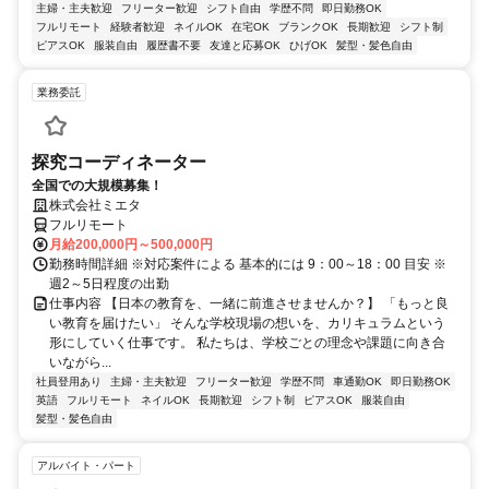
主婦・主夫歓迎
フリーター歓迎
シフト自由
学歴不問
即日勤務OK
フルリモート
経験者歓迎
ネイルOK
在宅OK
ブランクOK
長期歓迎
シフト制
ピアスOK
服装自由
履歴書不要
友達と応募OK
ひげOK
髪型・髪色自由
業務委託
探究コーディネーター
全国での大規模募集！
株式会社ミエタ
フルリモート
月給200,000円～500,000円
勤務時間詳細 ※対応案件による 基本的には 9：00～18：00 目安 ※
週2～5日程度の出勤
仕事内容 【日本の教育を、一緒に前進させませんか？】 「もっと良
い教育を届けたい」 そんな学校現場の想いを、カリキュラムという
形にしていく仕事です。 私たちは、学校ごとの理念や課題に向き合
いながら...
社員登用あり
主婦・主夫歓迎
フリーター歓迎
学歴不問
車通勤OK
即日勤務OK
英語
フルリモート
ネイルOK
長期歓迎
シフト制
ピアスOK
服装自由
髪型・髪色自由
アルバイト・パート