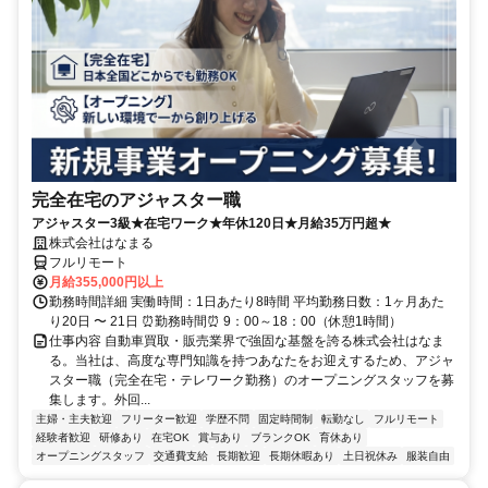
完全在宅のアジャスター職
アジャスター3級★在宅ワーク★年休120日★月給35万円超★
株式会社はなまる
フルリモート
月給355,000円以上
勤務時間詳細 実働時間：1日あたり8時間 平均勤務日数：1ヶ月あた
り20日 〜 21日 ⏰勤務時間⏰ 9：00～18：00（休憩1時間）
仕事内容 自動車買取・販売業界で強固な基盤を誇る株式会社はなま
る。当社は、高度な専門知識を持つあなたをお迎えするため、アジャ
スター職（完全在宅・テレワーク勤務）のオープニングスタッフを募
集します。外回...
主婦・主夫歓迎
フリーター歓迎
学歴不問
固定時間制
転勤なし
フルリモート
経験者歓迎
研修あり
在宅OK
賞与あり
ブランクOK
育休あり
オープニングスタッフ
交通費支給
長期歓迎
長期休暇あり
土日祝休み
服装自由