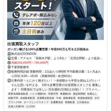
出張買取スタッフ
ガンガン稼げる100%反響営業！年収600万も可＆土日祝休み
株式会社DONDON
交通・アクセス 「高根木戸駅」より8分／「北習志野駅」より徒歩13
分
月給350,000円～700,000円
千葉県船橋市
勤務時間詳細 実働時間：1日あたり8時間 平均勤務日数：1ヶ月あた
り20日 9:00～18:00 （実働8時間・休憩60分）
仕事内容 ✨とにかく稼ぎたい！ ✨未経験から年収を跳ね上げたい！
そんな思いを叶える、 100％反響営業の出張買取スタッフを 募集し
ます！ 同業他社では珍しい 完全週休2日制(土日祝)！！ プライベ...
業界未経験者歓迎
バイク通勤OK
学歴不問
車通勤OK
固定時間制
転勤なし
経験不問
未経験者歓迎
交通費全額支給
午前
経験者歓迎
有資格者歓迎
夕方
ブランクOK
オープニングスタッフ
交通費支給
長期歓迎
土日祝休み
友達と応募OK
ひげOK