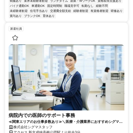
制服あり
業界未経験者歓迎
ランチタイム
副業・WワークOK
資格取得支援あり
バイク通勤OK
車通勤OK
固定時間制
職場見学可
転勤なし
経験不問
未経験者歓迎
住宅手当あり
交通費全額支給
経験者歓迎
有資格者歓迎
研修あり
賞与あり
ブランクOK
育休あり
派遣社員
病院内での医師のサポート事務
≪関東エリアのお仕事多数あり≫＼医療・介護業界におすすめシグマス
タッフ☆／履歴書不要
株式会社シグマスタッフ
アクセス 新京成線高根公団駅より徒歩3分