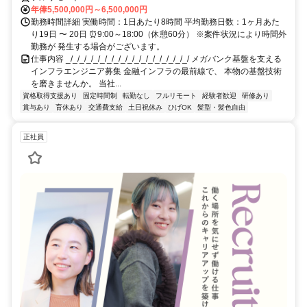
年俸5,500,000円～6,500,000円
勤務時間詳細 実働時間：1日あたり8時間 平均勤務日数：1ヶ月あた
り19日 〜 20日 ⏰9:00～18:00（休憩60分） ※案件状況により時間外
勤務が 発生する場合がございます。
仕事内容 _/_/_/_/_/_/_/_/_/_/_/_/_/_/_/_/_/_/ メガバンク基盤を支える
インフラエンジニア募集 金融インフラの最前線で、 本物の基盤技術
を磨きませんか。 当社...
資格取得支援あり
固定時間制
転勤なし
フルリモート
経験者歓迎
研修あり
賞与あり
育休あり
交通費支給
土日祝休み
ひげOK
髪型・髪色自由
正社員