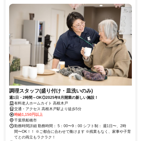
調理スタッフ(盛り付け・皿洗いのみ)
週1日・2時間～OK◎2025年8月開業の新しい施設！
有料老人ホームカイト 高根木戸
交通・アクセス 高根木戸駅より徒歩5分
時給1,150円以上
千葉県船橋市
勤務時間詳細 勤務時間： 5：00〜9：00 シフト制： 週1日〜、2時
間〜OK！！ ※ご都合に合わせて働けます ※残業もなく、家事や子育
てとの両立もラクラク！