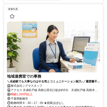
派遣社員
地域連携室での事務
＼未経験でも大事なのはやる気とコミュニケーション能力♪／履歴書不要
でらくらく応募可能★
株式会社シグマスタッフ
アクセス 京成松戸線 高根公団北口徒歩約5分、京成松戸線 高根木戸
北口徒歩約12分、京成松戸線 滝不動出入口2徒歩約12分 新京成線高
時給1,300円以上
根公団駅より徒歩3分
千葉県船橋市
勤務時間 8：30～17：00 ★残業ほぼなし