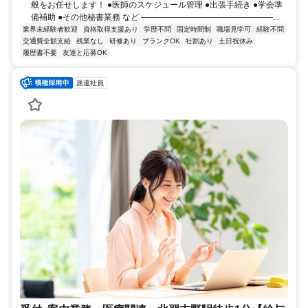
般をお任せします！ ●医師のスケジュール管理 ●出張手続き ●学会準
備補助 ●その他秘書業務 など ――――――――――――――――...
業界未経験者歓迎
資格取得支援あり
学歴不問
固定時間制
職場見学可
経験不問
交通費全額支給
残業なし
研修あり
ブランクOK
社割あり
土日祝休み
履歴書不要
友達と応募OK
派遣社員