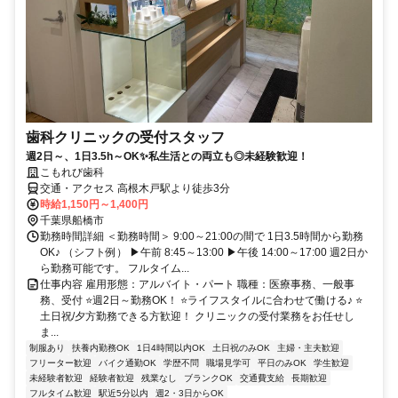
歯科クリニックの受付スタッフ
週2日～、1日3.5h～OK✨私生活との両立も◎未経験歓迎！
こもれび歯科
交通・アクセス 高根木戸駅より徒歩3分
時給1,150円～1,400円
千葉県船橋市
勤務時間詳細 ＜勤務時間＞ 9:00～21:00の間で 1日3.5時間から勤務
OK♪ （シフト例） ▶午前 8:45～13:00 ▶午後 14:00～17:00 週2日か
ら勤務可能です。 フルタイム...
仕事内容 雇用形態：アルバイト・パート 職種：医療事務、一般事
務、受付 ⭐週2日～勤務OK！ ⭐ライフスタイルに合わせて働ける♪ ⭐
土日祝/夕方勤務できる方歓迎！ クリニックの受付業務をお任せし
ま...
制服あり
扶養内勤務OK
1日4時間以内OK
土日祝のみOK
主婦・主夫歓迎
フリーター歓迎
バイク通勤OK
学歴不問
職場見学可
平日のみOK
学生歓迎
未経験者歓迎
経験者歓迎
残業なし
ブランクOK
交通費支給
長期歓迎
フルタイム歓迎
駅近5分以内
週2・3日からOK