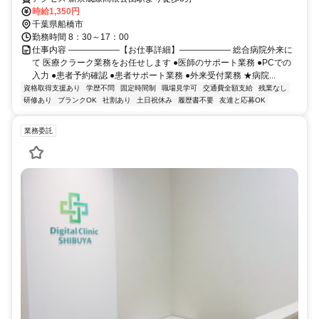
時給1,350円
千葉県船橋市
勤務時間 8：30～17：00
仕事内容 ――――――【お仕事詳細】―――――― 総合病院外来に
て 医療クラーク業務をお任せします ●医師のサポート業務 ●PCでの
入力 ●患者予約確認 ●患者サポート業務 ●外来受付業務 ★病院...
資格取得支援あり
学歴不問
固定時間制
職場見学可
交通費全額支給
残業なし
研修あり
ブランクOK
社割あり
土日祝休み
履歴書不要
友達と応募OK
業務委託