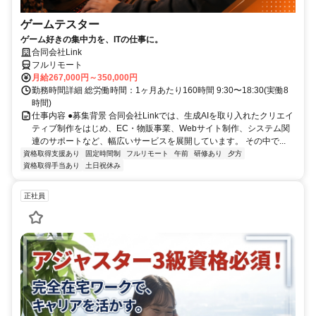
ゲームテスター
ゲーム好きの集中力を、ITの仕事に。
合同会社Link
フルリモート
月給267,000円～350,000円
勤務時間詳細 総労働時間：1ヶ月あたり160時間 9:30〜18:30(実働8
時間)
仕事内容 ●募集背景 合同会社Linkでは、生成AIを取り入れたクリエイ
ティブ制作をはじめ、EC・物販事業、Webサイト制作、システム関
連のサポートなど、幅広いサービスを展開しています。 その中で...
資格取得支援あり
固定時間制
フルリモート
午前
研修あり
夕方
資格取得手当あり
土日祝休み
正社員