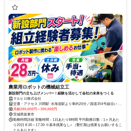
農業用ロボットの機械組立工
新設部門の立ち上げメンバー！経験を活かして会社の未来をつくる
マルヒロ株式会社
交通・アクセス 川間駅･水海道駅より車約20分／国道354号線沿い ★
車通勤OK！
月給280,000円～300,000円
茨城県坂東市
勤務時間詳細 実働時間：1日あたり8時間 平均勤務日数：1ヶ月あた
り20日 8:30～17:30 ※基本残業なし♪ （繫忙期は残業をお願いするこ
ともあります）