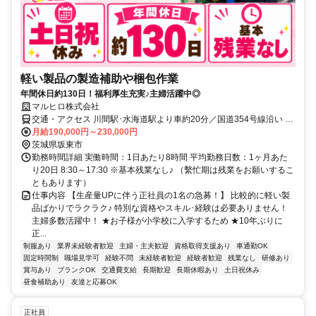
軽い製品の製造補助や梱包作業
年間休日約130日！福利厚生充実♪主婦活躍中◎
マルヒロ株式会社
交通・アクセス 川間駅･水海道駅より車約20分／国道354号線沿い ★
車通勤OK！
月給190,000円～230,000円
茨城県坂東市
勤務時間詳細 実働時間：1日あたり8時間 平均勤務日数：1ヶ月あた
り20日 8:30～17:30 ※基本残業なし♪ （繫忙期は残業をお願いするこ
ともあります）
仕事内容 【生産量UPに伴う正社員の1名の急募！】 比較的に軽い製
品ばかりでラクラク♪ 特別な資格やスキル･経験は必要ありません！
主婦多数活躍中！ ★お子様が小学校に入学するため ★10年ぶりに
正...
制服あり
業界未経験者歓迎
主婦・主夫歓迎
資格取得支援あり
車通勤OK
固定時間制
職場見学可
経験不問
未経験者歓迎
経験者歓迎
残業なし
研修あり
賞与あり
ブランクOK
交通費支給
長期歓迎
長期休暇あり
土日祝休み
昼食補助あり
友達と応募OK
正社員