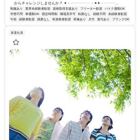
からチャレンジしませんか？ ✦・┈┈┈┈┈ ・✦✦・┈┈┈...
制服あり
業界未経験者歓迎
資格取得支援あり
フリーター歓迎
バイク通勤OK
学歴不問
車通勤OK
固定時間制
職場見学可
転勤なし
経験不問
未経験者歓迎
午前
経験者歓迎
残業なし
有資格者歓迎
研修あり
夕方
賞与あり
ブランクOK
派遣社員