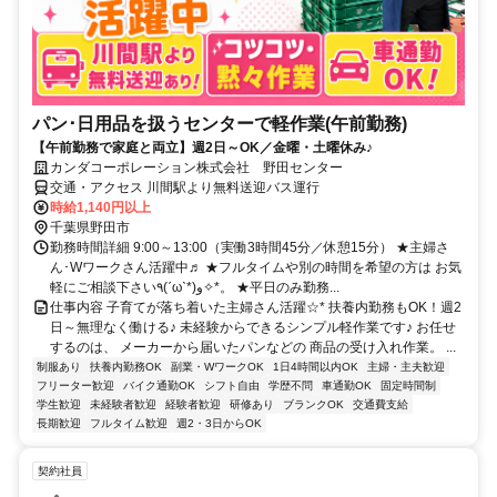
パン･日用品を扱うセンターで軽作業(午前勤務)
【午前勤務で家庭と両立】週2日～OK／金曜・土曜休み♪
カンダコーポレーション株式会社 野田センター
交通・アクセス 川間駅より無料送迎バス運行
時給1,140円以上
千葉県野田市
勤務時間詳細 9:00～13:00（実働3時間45分／休憩15分） ★主婦さ
ん･Wワークさん活躍中♬ ★フルタイムや別の時間を希望の方は お気
軽にご相談下さい٩(ˊωˋ*)و✧*。 ★平日のみ勤務...
仕事内容 子育てが落ち着いた主婦さん活躍☆* 扶養内勤務もOK！週2
日～無理なく働ける♪ 未経験からできるシンプル軽作業です♪ お任せ
するのは、 メーカーから届いたパンなどの 商品の受け入れ作業。 ...
制服あり
扶養内勤務OK
副業・WワークOK
1日4時間以内OK
主婦・主夫歓迎
フリーター歓迎
バイク通勤OK
シフト自由
学歴不問
車通勤OK
固定時間制
学生歓迎
未経験者歓迎
経験者歓迎
研修あり
ブランクOK
交通費支給
長期歓迎
フルタイム歓迎
週2・3日からOK
契約社員