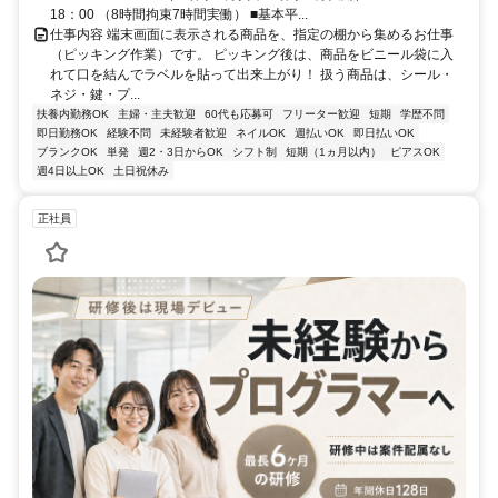
18：00 （8時間拘束7時間実働） ■基本平...
仕事内容 端末画面に表示される商品を、指定の棚から集めるお仕事
（ピッキング作業）です。 ピッキング後は、商品をビニール袋に入
れて口を結んでラベルを貼って出来上がり！ 扱う商品は、シール・
ネジ・鍵・プ...
扶養内勤務OK
主婦・主夫歓迎
60代も応募可
フリーター歓迎
短期
学歴不問
即日勤務OK
経験不問
未経験者歓迎
ネイルOK
週払いOK
即日払いOK
ブランクOK
単発
週2・3日からOK
シフト制
短期（1ヵ月以内）
ピアスOK
週4日以上OK
土日祝休み
正社員