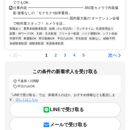
ででもOK
仕事内容 ━━━━━━━━━━━━━━━━ 360度カメラで内装撮
影 接客なしの「モクモク×効率重視」
━━━━━━━━━━━━━━━━ 国内最大級の オークション会場
で軽作業スタッフ！ カメラを設...
制服あり
業界未経験者歓迎
短期（3ヵ月以内）
ランチタイム
社員登用あり
副業・WワークOK
主婦・主夫歓迎
フリーター歓迎
バイク通勤OK
シフト自由
学歴不問
車通勤OK
即日勤務OK
平日のみOK
学生歓迎
転勤なし
経験不問
未経験者歓迎
経験者歓迎
有資格者歓迎
前へ
次へ
1
2
3
4
5
この条件の新着求人を受け取る
千葉県 / 川間駅
平日のみOK
「LINEで受け取る」では、新着求人のほか、おすすめ情報なども配信しま
す。
詳しくはこちら
LINEで受け取る
メールで受け取る