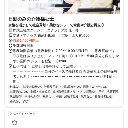
日勤のみの介護福祉士
資格を活かして社会貢献！柔軟なシフトで家庭や介護と両立◎
株式会社エクラシア エクラシア野田川間
交通・アクセス 東武野田線「川間駅」より徒歩6分
時給1,450円以上
千葉県野田市
勤務時間詳細 ＜勤務時間＞ 7:00〜19:00 ◎週1日～、勤務可能です。
◎夜勤はありません。 ＜シフト例＞ ◎10:00〜15:00 育児と両立しや
すい昼間の シフトも歓迎！ ◎8:00...
仕事内容 ＼ 経験と資格を活かして活躍 ／ ‥ー‥ー‥ー‥ー‥ー‥
ー‥ー‥ー‥ー‥ー 自分のペースで働ける◎ 介護福祉士の資格保有
者大歓迎！ ‥ー‥ー‥ー‥ー‥ー‥ー‥ー‥ー‥ー‥ー ✅週1日～
勤...
制服あり
扶養内勤務OK
社員登用あり
週1日からOK
副業・WワークOK
土日祝のみOK
主婦・主夫歓迎
資格取得支援あり
バイク通勤OK
早朝
学歴不問
車通勤OK
平日のみOK
転勤なし
午前
経験者歓迎
残業なし
有資格者歓迎
研修あり
夕方
アルバイト・パート