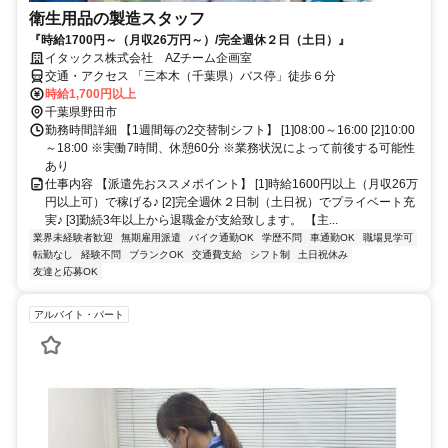
衛生用品の製造スタッフ
『時給1700円～（月収26万円～）/完全週休２日（土日）』
イタックス株式会社 AZチーム企画室
交通・アクセス 「三本木（千葉県）バス停」徒歩６分
時給1,700円以上
千葉県野田市
勤務時間詳細 【1週間毎の2交替制シフト】 [1]08:00～16:00 [2]10:00
～18:00 ※実働7時間、休憩60分 ※業務状況によって前後する可能性
あり
仕事内容 【派遣先おススメポイント】 [1]時給1600円以上（月収26万
円以上可）で稼げる♪ [2]完全週休２日制（土日祝）でプライベート充
実♪ [3]勤続3年以上から退職金が支給致します。 【主...
業界未経験者歓迎
無期雇用派遣
バイク通勤OK
学歴不問
車通勤OK
職場見学可
転勤なし
経験不問
ブランクOK
交通費支給
シフト制
土日祝休み
友達と応募OK
アルバイト・パート