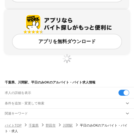
アプリを無料ダウンロード
千葉県、川間駅、平日のみOKのアルバイト・バイト求人情報
求人の詳細を表示
条件を追加・変更して検索
市区町村を追加・変更
関連キーワード
完全在宅ワーク 全国
シール貼り 在宅
現在地周辺
ガチャガチャ
犬カフェ
千葉県
駅を追加・変更
バイトTOP
千葉県
野田市
川間駅
平日のみOKのアルバイト・バイ
千葉県
すべて
ト・求人
千葉市
すべて
職種を追加・変更