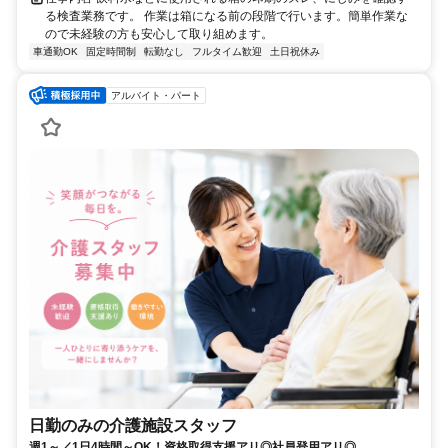
る検査業務です。 作業は箱になる前の段階で行います。簡単作業な
ので未経験の方も安心して取り組めます。
車通勤OK
固定時間制
転勤なし
フルタイム歓迎
土日祝休み
アルバイト・パート
日勤のみの介護施設スタッフ
週1～／1日4時間～OK！資格取得支援アリ◎社員登用アリ◎