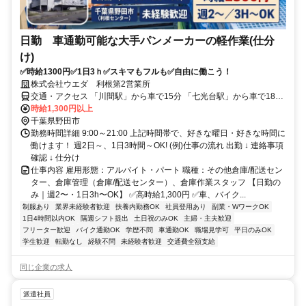
日勤 車通勤可能な大手パンメーカーの軽作業(仕分
け)
✅時給1300円✅1日3ｈ✅スキマもフルも✅自由に働こう！
株式会社ウエダ 利根第2営業所
交通・アクセス 「川間駅」から車で15分 「七光台駅」から車で18分
「野田市駅」から車で15分 ※車・バイク・自転車通勤OK
時給1,300円以上
千葉県野田市
勤務時間詳細 9:00～21:00 上記時間帯で、好きな曜日・好きな時間に
働けます！ 週2日～、1日3時間～OK! (例)仕事の流れ 出勤 ↓ 連絡事項
確認 ↓ 仕分け
仕事内容 雇用形態：アルバイト・パート 職種：その他倉庫/配送セン
ター、倉庫管理（倉庫/配送センター）、倉庫作業スタッフ 【日勤の
み｜週2〜・1日3h〜OK】 ✅️高時給1,300円 ✅️車、バイク...
制服あり
業界未経験者歓迎
扶養内勤務OK
社員登用あり
副業・WワークOK
1日4時間以内OK
隔週シフト提出
土日祝のみOK
主婦・主夫歓迎
フリーター歓迎
バイク通勤OK
学歴不問
車通勤OK
職場見学可
平日のみOK
学生歓迎
転勤なし
経験不問
未経験者歓迎
交通費全額支給
同じ企業の求人
派遣社員