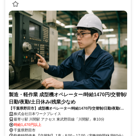
製造・軽作業 成型機オペレーター/時給1470円/交替制/
日勤/夜勤/土日休み/残業少なめ
【千葉県野田市】成型機オペレーター/時給1470円/交替制/日勤/夜勤/土
日休み/残業少なめ_keiyo1549/1472
株式会社日本ワークプレイス
最寄り駅 川間駅 アクセス 東武野田線「川間駅」車10分
時給1,470円以上
千葉県野田市
勤務時間備考 【交替制】 1直：8:00～17:00（実働8時間/休憩60分）