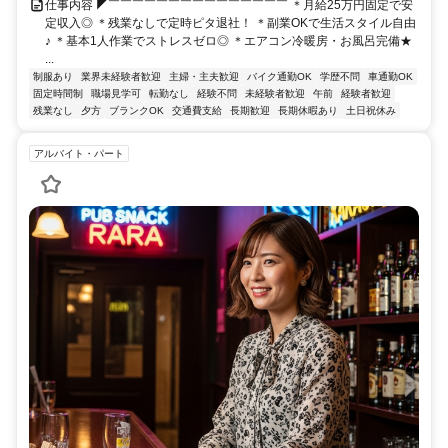
仕事内容 ◤￣￣￣￣￣￣￣￣￣￣￣￣￣￣￣ ＊月給25万円固定で安
定収入◎ ＊残業なしで定時ピタ退社！ ＊副業OKで生活スタイル自由
♪ ＊基本1人作業でストレスゼロ◎ ＊エアコン冷暖房・お風呂完備★
...
制服あり
業界未経験者歓迎
主婦・主夫歓迎
バイク通勤OK
学歴不問
車通勤OK
固定時間制
職場見学可
転勤なし
経験不問
未経験者歓迎
午前
経験者歓迎
残業なし
夕方
ブランクOK
交通費支給
長期歓迎
長期休暇あり
土日祝休み
アルバイト・パート