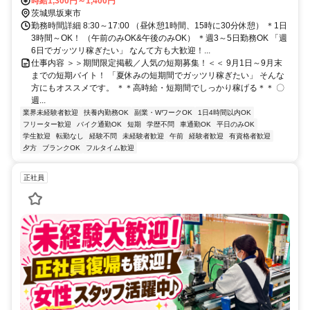
時給1,300円～1,400円
茨城県坂東市
勤務時間詳細 8:30～17:00 （昼休憩1時間、15時に30分休憩） ＊1日
3時間～OK！ （午前のみOK&午後のみOK） ＊週3～5日勤務OK 「週
6日でガッツリ稼ぎたい」 なんて方も大歓迎！...
仕事内容 ＞＞期間限定掲載／人気の短期募集！＜＜ 9月1日～9月末
までの短期バイト！ 「夏休みの短期間でガッツリ稼ぎたい」 そんな
方にもオススメです。 ＊＊高時給・短期間でしっかり稼げる＊＊ 〇
週...
業界未経験者歓迎
扶養内勤務OK
副業・WワークOK
1日4時間以内OK
フリーター歓迎
バイク通勤OK
短期
学歴不問
車通勤OK
平日のみOK
学生歓迎
転勤なし
経験不問
未経験者歓迎
午前
経験者歓迎
有資格者歓迎
夕方
ブランクOK
フルタイム歓迎
正社員