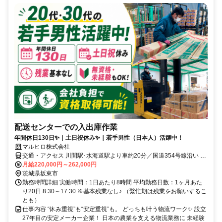
配送センターでの入出庫作業
年間休日130日✨｜土日祝休み✨｜若手男性（日本人）活躍中！
マルヒロ株式会社
交通・アクセス 川間駅･水海道駅より車約20分／国道354号線沿い ★
車通勤OK！
月給220,000円～262,000円
茨城県坂東市
勤務時間詳細 実働時間：1日あたり8時間 平均勤務日数：1ヶ月あた
り20日 8:30～17:30 ※基本残業なし♪ （繫忙期は残業をお願いするこ
とも）
仕事内容 “休み重視”も“安定重視”も。 どっちも叶う物流ワーク✨ 設立
27年目の安定メーカー企業！ 日本の農業を支える物流業務に 未経験