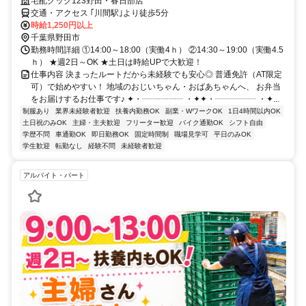
宅配クック123野田・春日部店
交通・アクセス ｢川間駅｣より徒歩5分
時給1,250円以上
千葉県野田市
勤務時間詳細 ①14:00～18:00（実働4ｈ） ②14:30～19:00（実働4.5
ｈ） ★週2日～OK ★土日は時給UPで大歓迎！
仕事内容 決まったルートだから未経験でも安心◎ 普通免許（AT限定
可）で始めやすい！ 地域のおじいちゃん・おばあちゃんへ、 お弁当
をお届けするお仕事です♪ ✦・┈┈┈┈┈ ・✦✦・┈┈┈┈┈ ・✦...
制服あり
業界未経験者歓迎
扶養内勤務OK
副業・WワークOK
1日4時間以内OK
土日祝のみOK
主婦・主夫歓迎
フリーター歓迎
バイク通勤OK
シフト自由
学歴不問
車通勤OK
即日勤務OK
固定時間制
職場見学可
平日のみOK
学生歓迎
転勤なし
経験不問
未経験者歓迎
アルバイト・パート