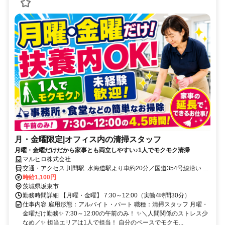
月・金曜限定|オフィス内の清掃スタッフ
月曜・金曜だけだから家事とも両立しやすい♪1人でモクモク清掃
マルヒロ株式会社
交通・アクセス 川間駅･水海道駅より車約20分／国道354号線沿い ★
車通勤OK！
時給1,100円
茨城県坂東市
勤務時間詳細 【月曜・金曜】 7:30～12:00（実働4時間30分）
仕事内容 雇用形態：アルバイト・パート 職種：清掃スタッフ 月曜・
金曜だけ勤務✨ 7:30～12:00の午前のみ！ ✨＼人間関係のストレス少
なめ／✨ 担当エリアは1人で担当！ 自分のペースでモクモ...