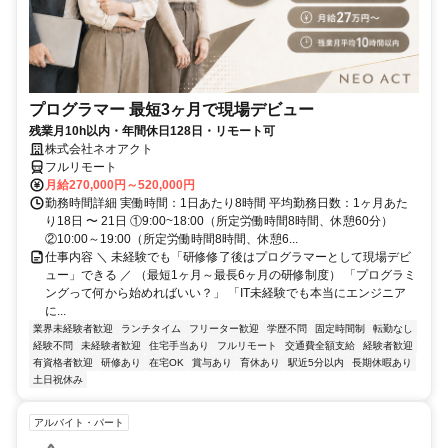
プログラマー 最短3ヶ月で現場デビュー
残業月10h以内・年間休日128日・リモート可
株式会社ネオアクト
フルリモート
月給270,000円～520,000円
勤務時間詳細 実働時間：1日あたり8時間 平均勤務日数：1ヶ月あた
り18日 〜 21日 ①9:00~18:00（所定労働時間8時間、休憩60分）
②10:00～19:00（所定労働時間8時間、休憩6...
仕事内容 ＼ 未経験でも「研修修了後はプログラマーとして現場デビ
ュー」できる ／ （最短1ヶ月～最長6ヶ月の研修制度） 「プログラミ
ングって何から始めればいい？」 「IT未経験でも本当にエンジニア
に...
業界未経験者歓迎
ランチタイム
フリーター歓迎
学歴不問
固定時間制
転勤なし
経験不問
未経験者歓迎
住宅手当あり
フルリモート
交通費全額支給
経験者歓迎
有資格者歓迎
研修あり
在宅OK
賞与あり
育休あり
駅近5分以内
長期休暇あり
土日祝休み
アルバイト・パート