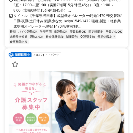
2直：17:00～翌1:00（実働7時間15分/休憩45分） 3直：1:00～
8:00（実働6時間15分/休憩45分） ...
タイトル 【千葉県野田市】成型機オペレーター/時給1470円/交替制/
日勤/夜勤/土日休み/残業少なめ_keiyo1549/1472 職種 製造・軽作業
成型機オペレーター/時給1470円/交替制/...
長期
バイク通勤OK
学歴不問
車通勤OK
即日勤務OK
固定時間制
平日のみOK
未経験者歓迎
週払いOK
社会保険完備
制服貸与
交通費支給
長期休暇あり
食事補助あり
アルバイト・パート