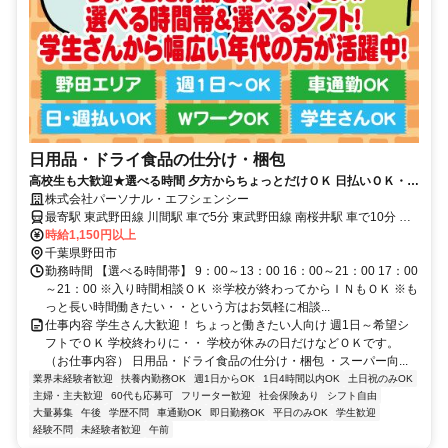
日用品・ドライ食品の仕分け・梱包
高校生も大歓迎★選べる時間 夕方からちょっとだけＯＫ 日払いＯＫ・希
望シフトでＯＫ・単発ＯＫ！
株式会社パーソナル・エフシェンシー
最寄駅 東武野田線 川間駅 車で5分 東武野田線 南桜井駅 車で10分 東
武野田線 野田市駅 車で20分
時給1,150円以上
千葉県野田市
勤務時間 【選べる時間帯】 9：00～13：00 16：00～21：00 17：00
～21：00 ※入り時間相談ＯＫ ※学校が終わってからＩＮもＯＫ ※も
っと長い時間働きたい・・という方はお気軽に相談...
仕事内容 学生さん大歓迎！ ちょっと働きたい人向け 週1日～希望シ
フトでＯＫ 学校終わりに・・ 学校が休みの日だけなどＯＫです。
（お仕事内容） 日用品・ドライ食品の仕分け・梱包 ・スーパー向...
業界未経験者歓迎
扶養内勤務OK
週1日からOK
1日4時間以内OK
土日祝のみOK
主婦・主夫歓迎
60代も応募可
フリーター歓迎
社会保険あり
シフト自由
大量募集
午後
学歴不問
車通勤OK
即日勤務OK
平日のみOK
学生歓迎
経験不問
未経験者歓迎
午前