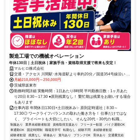
製造工場での機械オペレーション
年休130日｜土日祝休｜家族手当・資格取得支援で将来も安定！
マルヒロ株式会社
交通・アクセス 川間駅･水海道駅より車約20分／国道354号線沿い ★
車通勤OK！
月給210,000円～250,000円
茨城県坂東市
勤務時間詳細 実働時間：1日あたり8時間 平均勤務日数：1ヶ月あた
り20日 8:30～17:30 ●原則残業なし！ 繫忙期は残業をお願いする場合
もあります
仕事内容 年間休日130日×土日祝休み✨ 原則定時退社｜8:30～
17:30◎ ワークライフバランスの取れた働き方を！ 仕事だけではな
く、 プライベートも大切にしたい。 そんな20代・30代の 転職...
制服あり
業界未経験者歓迎
資格取得支援あり
フリーター歓迎
バイク通勤OK
車通勤OK
固定時間制
職場見学可
転勤なし
経験不問
未経験者歓迎
経験者歓迎
残業なし
研修あり
賞与あり
ブランクOK
育休あり
交通費支給