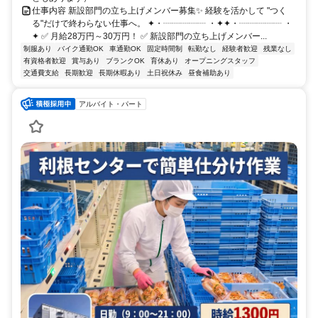
仕事内容 新設部門の立ち上げメンバー募集✨ 経験を活かして "つく
る"だけで終わらない仕事へ。 ✦・┈┈┈┈┈ ・✦✦・┈┈┈┈┈ ・
✦ ✅ 月給28万円～30万円！ ✅ 新設部門の立ち上げメンバー...
制服あり
バイク通勤OK
車通勤OK
固定時間制
転勤なし
経験者歓迎
残業なし
有資格者歓迎
賞与あり
ブランクOK
育休あり
オープニングスタッフ
交通費支給
長期歓迎
長期休暇あり
土日祝休み
昼食補助あり
アルバイト・パート