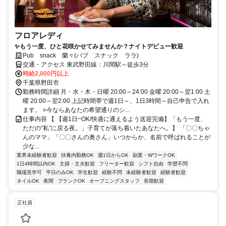
フロアレディ
✨もう一度、ひと花咲かせてみませんか？ナイトデビュー歓迎
Pub snack 蘭々(パブ スナック ララ)
交通・アクセス 東武野田線：川間駅～徒歩3分
時給2,000円以上
千葉県野田市
勤務時間詳細 月・水・木・日曜 20:00～24:00 金曜 20:00～翌1:00 土
曜 20:00～翌2:00 上記時間帯で週1日～、1日3時間～自己申告で入れ
ます。 ⭐今ならあなたの希望通りのシ...
仕事内容 【 【週1日~OK/快適に通えるよう送迎完備】「もう一度、
ただの“私”に戻る夜。」子育てが落ち着いたあなたへ。】 「〇〇ちゃ
んのママ」「〇〇さんの奥さん」いつからか、名前で呼ばれることが
少な...
業界未経験者歓迎
扶養内勤務OK
週1日からOK
副業・WワークOK
1日4時間以内OK
主婦・主夫歓迎
フリーター歓迎
シフト自由
学歴不問
職場見学可
平日のみOK
学生歓迎
経験不問
未経験者歓迎
経験者歓迎
ネイルOK
夜間
ブランクOK
オープニングスタッフ
長期歓迎
正社員