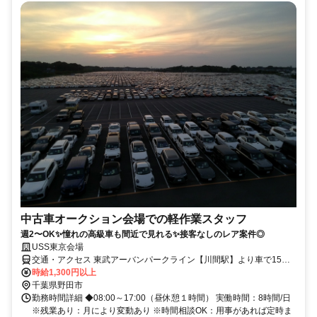
中古車オークション会場での軽作業スタッフ
週2〜OK✨憧れの高級車も間近で見れる✨接客なしのレア案件◎
USS東京会場
交通・アクセス 東武アーバンパークライン【川間駅】より車で15分
バス停【川間ゴルフ場】より車で6分
時給1,300円以上
千葉県野田市
勤務時間詳細 ◆08:00～17:00（昼休憩１時間） 実働時間：8時間/日
※残業あり：月により変動あり ※時間相談OK：用事があれば定時ま