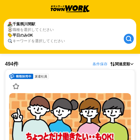
千葉県
川間駅
職種を選択してください
平日のみOK
キーワードを選択してください
494件
条件保存
関連度順
派遣社員