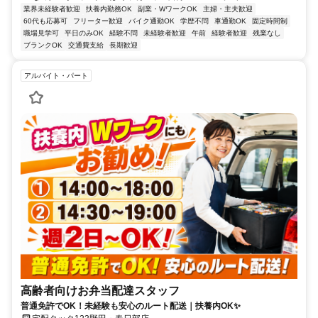
業界未経験者歓迎
扶養内勤務OK
副業・WワークOK
主婦・主夫歓迎
60代も応募可
フリーター歓迎
バイク通勤OK
学歴不問
車通勤OK
固定時間制
職場見学可
平日のみOK
経験不問
未経験者歓迎
午前
経験者歓迎
残業なし
ブランクOK
交通費支給
長期歓迎
アルバイト・パート
高齢者向けお弁当配達スタッフ
普通免許でOK！未経験も安心のルート配送｜扶養内OK✨