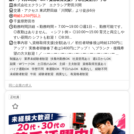
株式会社エクラシア エクラシア野田川間
交通・アクセス 東武野田線「川間駅」より徒歩6分
時給1,250円以上
千葉県野田市
勤務時間詳細 ＜勤務時間＞ 7:00〜19:00 ◎週1日～、勤務可能です。
◎夜勤はありません。 ＜シフト例＞ ◎10:00〜15:00 育児と両立しや
すい昼間の シフトも歓迎！ ◎8:00...
仕事内容 ＼資格取得支援(全額)あり／ 初任者研修後は時給1250円に
アップ！ 実務者研修修了者は1400円にアップ！ ＼ブランク・復職希
望の方大歓迎！／ ‥ー‥ー‥ー‥ー‥ー‥ー‥ー‥ー‥ー‥ー ...
制服あり
業界未経験者歓迎
扶養内勤務OK
社員登用あり
週1日からOK
副業・WワークOK
土日祝のみOK
主婦・主夫歓迎
資格取得支援あり
バイク通勤OK
学歴不問
車通勤OK
平日のみOK
転勤なし
経験不問
未経験者歓迎
午前
経験者歓迎
残業なし
有資格者歓迎
同じ企業の求人
正社員