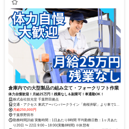
倉庫内での大型製品の組み立て・フォークリフト作業
体力自慢歓迎！月給25万円！残業なし＆副業可！車通勤OK！
株式会社技光堂 千葉野田拠点
交通・アクセス 東武アーバンパークライン「南桜井駅」より車で15
分程度
月給250,000円
千葉県野田市
勤務時間詳細 実働時間：1日あたり8時間 平均勤務日数：1ヶ月あた
り20日 〜 22日 9:00～18:00(実働8時間) ※休憩有