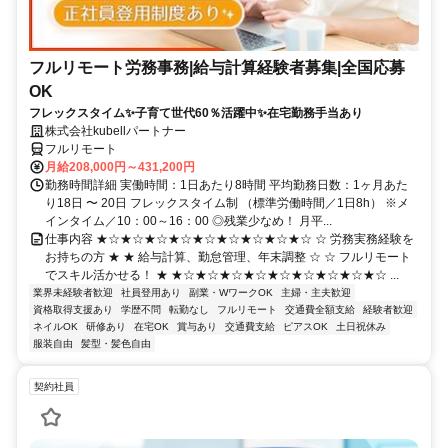
フルリモート労務事務|給与計算経験者募集|全国応募
OK
フレックスタイム✨子育て世代60％活躍中✨在宅勤務手当あり
株式会社kubellパートナー
フルリモート
月給208,000円～431,200円
勤務時間詳細 実働時間：1日あたり8時間 平均勤務日数：1ヶ月あた
り18日 〜 20日 フレックスタイム制 （標準労働時間／1日8h） ※メ
インタイム／10：00～16：00 ◎残業少なめ！ 月平...
仕事内容 ★☆★☆★☆★☆★☆★☆★☆★☆★☆ ☆ 労務実務経験を
お持ちの方 ★ ★ 給与計算、勤怠管理、年末調整 ☆ ☆ フルリモート
でスキル活かせる！ ★ ★☆★☆★☆★☆★☆★☆★☆★☆★☆ ...
業界未経験者歓迎
社員登用あり
副業・WワークOK
主婦・主夫歓迎
資格取得支援あり
学歴不問
転勤なし
フルリモート
交通費全額支給
経験者歓迎
ネイルOK
研修あり
在宅OK
賞与あり
交通費支給
ピアスOK
土日祝休み
服装自由
髪型・髪色自由
契約社員