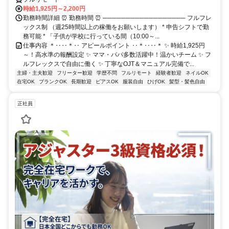
時給1,925円～2,200円
勤務時間詳細 ⏰ 勤務時間 ⏰ ────────────────── フルフレ
ックス制 （週25時間以上の稼働をお願いします） * 申告シフトで勤
務可能 * 「子供が学校に行っている間（10:00～...
仕事内容 ＊‥‥＊‥ アピールポイント ‥＊‥‥＊ ✨ 時給1,925円
～！高水準の報酬設定 ✨ ママ・パパ多数活躍中！温かいチーム ✨ フ
ルフレックスで自由に働く ✨ 丁寧なOJT＆マニュアル完備で...
主婦・主夫歓迎
フリーター歓迎
学歴不問
フルリモート
経験者歓迎
ネイルOK
在宅OK
ブランクOK
長期歓迎
ピアスOK
服装自由
ひげOK
髪型・髪色自由
正社員