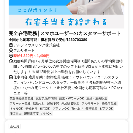
完全在宅勤務│スマホユーザーのカスタマーサポート
全国から応募可能！機材貸与で安心/1260703380
アルティウスリンク株式会社
フルリモート
時給1,320円～1,400円
勤務時間詳細 1ヶ月単位の変形労働時間制 1週間あたりの平均労働時
間：40時間 8:45～20:00の中でのシフト勤務 週3日から柔軟に対応い
たします！ ※週12時間以上の勤務をお願いしています ...
仕事内容 雇用形態：契約社員 職種：アウトバウンドコールスタッ
フ、インバウンドコールスタッフ、一般事務 ＊各種制度が整った環
境の中での在宅ワーク！ ＊出社不要で全国から応募可能◎ ＊PCやモ
ニター等...
業界未経験者歓迎
変形労働時間制
副業・WワークOK
主婦・主夫歓迎
フリーター歓迎
転勤なし
経験不問
未経験者歓迎
フルリモート
経験者歓迎
ネイルOK
研修あり
在宅OK
ブランクOK
育休あり
長期歓迎
ピアスOK
服装自由
履歴書不要
ひげOK
正社員