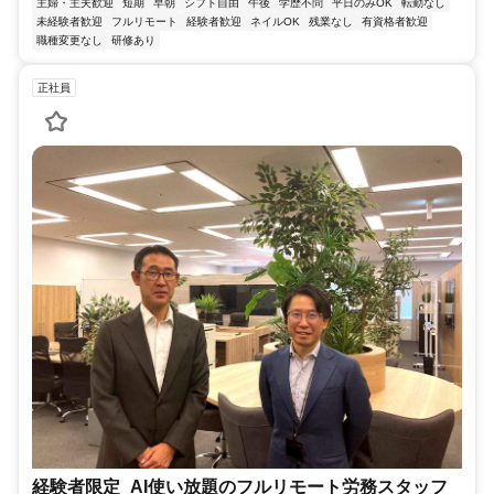
主婦・主夫歓迎
短期
早朝
シフト自由
午後
学歴不問
平日のみOK
転勤なし
未経験者歓迎
フルリモート
経験者歓迎
ネイルOK
残業なし
有資格者歓迎
職種変更なし
研修あり
正社員
経験者限定_AI使い放題のフルリモート労務スタッフ