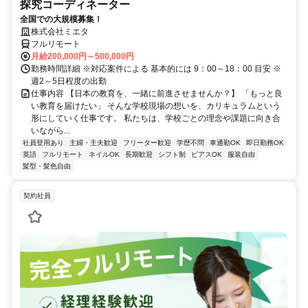
探究コーディネーター
全国での大規模募集！
株式会社ミエタ
フルリモート
月給200,000円～500,000円
勤務時間詳細 ※対応案件による 基本的には 9：00～18：00 目安 ※
週2～5日程度の出勤
仕事内容 【日本の教育を、一緒に前進させませんか？】 「もっと良
い教育を届けたい」 そんな学校現場の想いを、カリキュラムという
形にしていく仕事です。 私たちは、学校ごとの理念や課題に向き合
いながら...
社員登用あり
主婦・主夫歓迎
フリーター歓迎
学歴不問
車通勤OK
即日勤務OK
英語
フルリモート
ネイルOK
長期歓迎
シフト制
ピアスOK
服装自由
髪型・髪色自由
契約社員