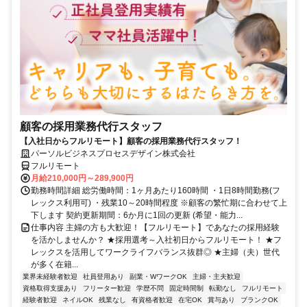
顧客の採用業務代行スタッフ
【入社日からフルリモート】顧客の採用業務代行スタッフ！
パーソルビジネスプロセスデザイン株式会社
フルリモート
月給210,000円～289,900円
勤務時間詳細 総労働時間：1ヶ月あたり160時間 ・1日8時間勤務(フ
レックス利用可) ・残業10～20時間程度 ※顧客の繁忙期に合わせて上
下します 契約更新期間：6か月に1回の更新 (希望・能力...
仕事内容 主婦の方も大歓迎！【フルリモート】であなたの採用経験
を活かしませんか？ ★採用選考～入社初日からフルリモート！ ★フ
レックスを活用してワークライフバランス抜群◎ ★主婦（夫）世代
が多く在籍...
業界未経験者歓迎
社員登用あり
副業・WワークOK
主婦・主夫歓迎
資格取得支援あり
フリーター歓迎
学歴不問
固定時間制
転勤なし
フルリモート
経験者歓迎
ネイルOK
残業なし
有資格者歓迎
在宅OK
賞与あり
ブランクOK