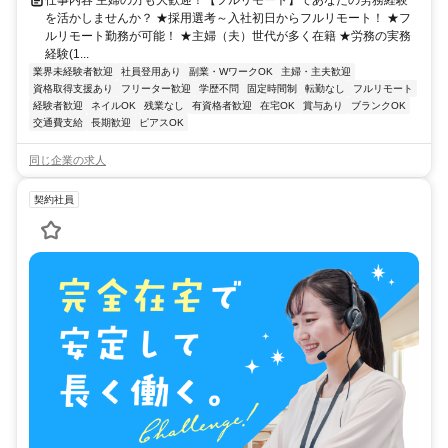
を活かしませんか？ ★採用選考～入社初日からフルリモート！ ★フ
ルリモート勤務が可能！ ★主婦（夫）世代が多く在籍 ★労務の実務
経験(1...
業界未経験者歓迎
社員登用あり
副業・WワークOK
主婦・主夫歓迎
資格取得支援あり
フリーター歓迎
学歴不問
固定時間制
転勤なし
フルリモート
経験者歓迎
ネイルOK
残業なし
有資格者歓迎
在宅OK
賞与あり
ブランクOK
交通費支給
長期歓迎
ピアスOK
同じ企業の求人
契約社員