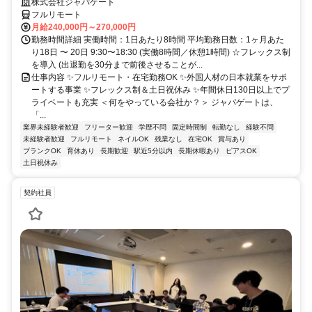
株式会社ジャパゲート
フルリモート
月給240,000円～270,000円
勤務時間詳細 実働時間：1日あたり8時間 平均勤務日数：1ヶ月あた
り18日 〜 20日 9:30〜18:30 (実働8時間／休憩1時間) ☆フレックス制
を導入 (出退勤を30分まで前後させることが...
仕事内容 ✨フルリモート・在宅勤務OK ✨外国人材の日本就業をサポ
ートする事業 ✨フレックス制＆土日祝休み ✨年間休日130日以上でプ
ライベートも充実 ＜何をやっている会社か？＞ ジャパゲートは、
「...
業界未経験者歓迎
フリーター歓迎
学歴不問
固定時間制
転勤なし
経験不問
未経験者歓迎
フルリモート
ネイルOK
残業なし
在宅OK
賞与あり
ブランクOK
育休あり
長期歓迎
駅近5分以内
長期休暇あり
ピアスOK
土日祝休み
契約社員