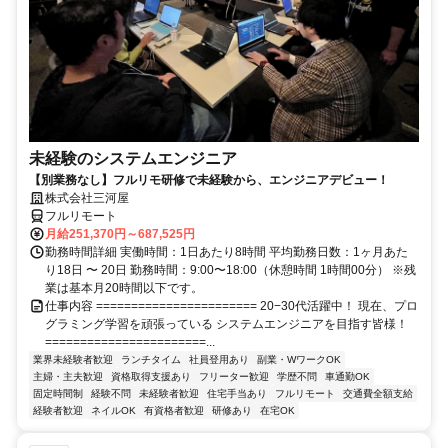
未経験のシステムエンジニア
【別業務なし】フルリモ研修で未経験から、エンジニアデビュー！
株式会社三河屋
フルリモート
月給251,370円～687,525円
勤務時間詳細 実働時間：1日あたり8時間 平均勤務日数：1ヶ月あた
り18日 〜 20日 勤務時間：9:00〜18:00（休憩時間 1時間00分） ※残
業は基本月20時間以下です。
仕事内容 ======================= 20−30代活躍中！ 現在、プロ
グラミング学習を頑張っている システムエンジニアを目指す皆様！
=======================...
業界未経験者歓迎
ランチタイム
社員登用あり
副業・WワークOK
主婦・主夫歓迎
資格取得支援あり
フリーター歓迎
学歴不問
車通勤OK
固定時間制
経験不問
未経験者歓迎
住宅手当あり
フルリモート
交通費全額支給
経験者歓迎
ネイルOK
有資格者歓迎
研修あり
在宅OK