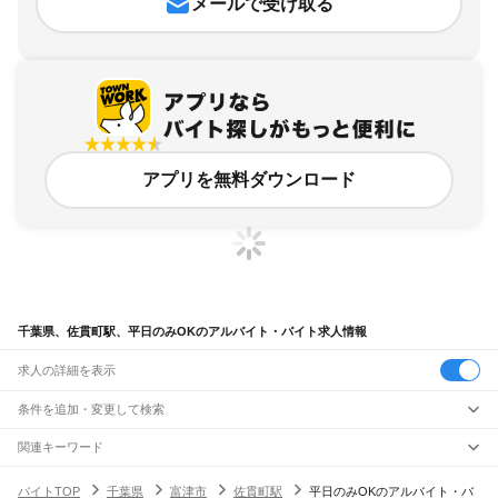
メールで受け取る
アプリを無料ダウンロード
千葉県、佐貫町駅、平日のみOKのアルバイト・バイト求人情報
求人の詳細を表示
条件を追加・変更して検索
市区町村を追加・変更
関連キーワード
完全在宅ワーク 全国
シール貼り 在宅
現在地周辺
ガチャガチャ
犬カフェ
千葉県
駅を追加・変更
バイトTOP
千葉県
富津市
佐貫町駅
平日のみOKのアルバイト・バ
千葉県
すべて