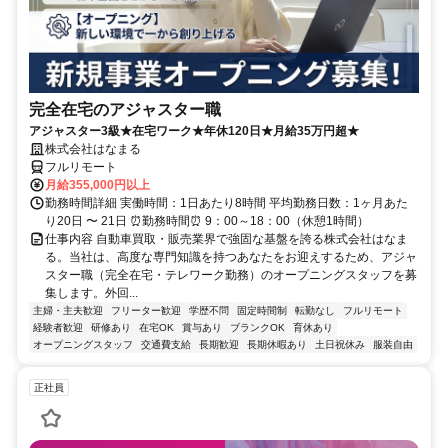
完全在宅のアジャスター職
アジャスター3級★在宅ワーク★年休120日★月給35万円超★
株式会社はなまる
フルリモート
月給355,000円以上
勤務時間詳細 実働時間：1日あたり8時間 平均勤務日数：1ヶ月あた
り20日 〜 21日 ⏰勤務時間⏰ 9：00～18：00（休憩1時間）
仕事内容 自動車買取・販売業界で強固な基盤を誇る株式会社はなま
る。当社は、高度な専門知識を持つあなたをお迎えするため、アジャ
スター職（完全在宅・テレワーク勤務）のオープニングスタッフを募
集します。外回...
主婦・主夫歓迎
フリーター歓迎
学歴不問
固定時間制
転勤なし
フルリモート
経験者歓迎
研修あり
在宅OK
賞与あり
ブランクOK
育休あり
オープニングスタッフ
交通費支給
長期歓迎
長期休暇あり
土日祝休み
服装自由
正社員