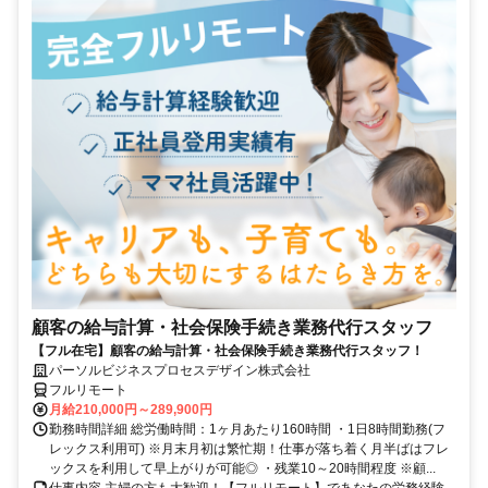
顧客の給与計算・社会保険手続き業務代行スタッフ
【フル在宅】顧客の給与計算・社会保険手続き業務代行スタッフ！
パーソルビジネスプロセスデザイン株式会社
フルリモート
月給210,000円～289,900円
勤務時間詳細 総労働時間：1ヶ月あたり160時間 ・1日8時間勤務(フ
レックス利用可) ※月末月初は繁忙期！仕事が落ち着く月半ばはフレ
ックスを利用して早上がりが可能◎ ・残業10～20時間程度 ※顧...
仕事内容 主婦の方も大歓迎！【フルリモート】であなたの労務経験