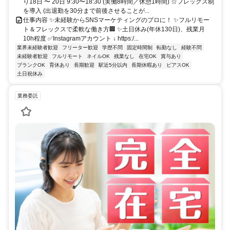
り18日 〜 20日 9:30〜18:30 (実働8時間／休憩1時間) ☆フレックス制
を導入 (出退勤を30分まで前後させることが...
仕事内容 ✨未経験からSNSマーケティングのプロに！ ✨フルリモー
ト＆フレックスで柔軟な働き方🏢 ✨土日休み(年休130日)、残業月
10h程度 ✅Instagramアカウント ↓ https:/...
業界未経験者歓迎
フリーター歓迎
学歴不問
固定時間制
転勤なし
経験不問
未経験者歓迎
フルリモート
ネイルOK
残業なし
在宅OK
賞与あり
ブランクOK
育休あり
長期歓迎
駅近5分以内
長期休暇あり
ピアスOK
土日祝休み
業務委託