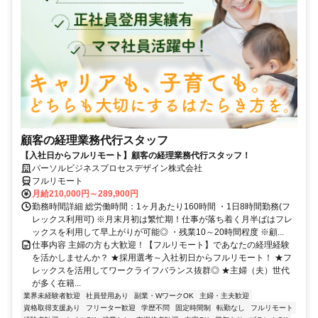
顧客の経理業務代行スタッフ
【入社日からフルリモート】顧客の経理業務代行スタッフ！
パーソルビジネスプロセスデザイン株式会社
フルリモート
月給210,000円～289,900円
勤務時間詳細 総労働時間：1ヶ月あたり160時間 ・1日8時間勤務(フ
レックス利用可) ※月末月初は繁忙期！仕事が落ち着く月半ばはフレ
ックスを利用して早上がりが可能◎ ・残業10～20時間程度 ※顧...
仕事内容 主婦の方も大歓迎！【フルリモート】であなたの経理経験
を活かしませんか？ ★採用選考～入社初日からフルリモート！ ★フ
レックスを活用してワークライフバランス抜群◎ ★主婦（夫）世代
が多く在籍...
業界未経験者歓迎
社員登用あり
副業・WワークOK
主婦・主夫歓迎
資格取得支援あり
フリーター歓迎
学歴不問
固定時間制
転勤なし
フルリモート