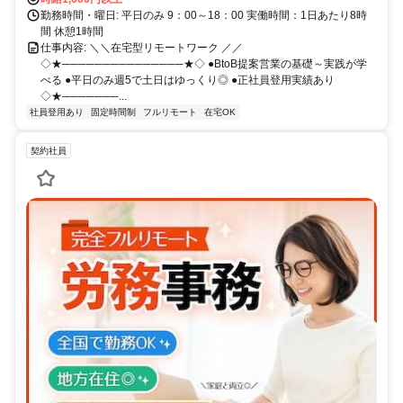
勤務時間・曜日: 平日のみ 9：00～18：00 実働時間：1日あたり8時
間 休憩1時間
仕事内容: ＼＼在宅型リモートワーク ／／
◇★───────────────★◇ ●BtoB提案営業の基礎～実践が学
べる ●平日のみ週5で土日はゆっくり◎ ●正社員登用実績あり
◇★───────...
社員登用あり
固定時間制
フルリモート
在宅OK
契約社員