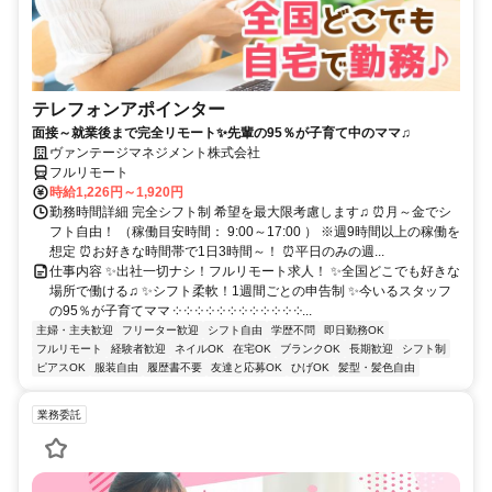
テレフォンアポインター
面接～就業後まで完全リモート✨先輩の95％が子育て中のママ♫
ヴァンテージマネジメント株式会社
フルリモート
時給1,226円～1,920円
勤務時間詳細 完全シフト制 希望を最大限考慮します♫ ⏰月～金でシ
フト自由！ （稼働目安時間： 9:00～17:00 ） ※週9時間以上の稼働を
想定 ⏰お好きな時間帯で1日3時間～！ ⏰平日のみの週...
仕事内容 ✨出社一切ナシ！フルリモート求人！ ✨全国どこでも好きな
場所で働ける♫ ✨シフト柔軟！1週間ごとの申告制 ✨今いるスタッフ
の95％が子育てママ ༶ ༶ ༶ ༶ ༶ ༶ ༶ ༶ ༶ ༶ ༶ ༶...
主婦・主夫歓迎
フリーター歓迎
シフト自由
学歴不問
即日勤務OK
フルリモート
経験者歓迎
ネイルOK
在宅OK
ブランクOK
長期歓迎
シフト制
ピアスOK
服装自由
履歴書不要
友達と応募OK
ひげOK
髪型・髪色自由
業務委託