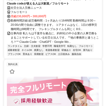
Claude codeが使える人は大歓迎／フルリモート
社労士法人労務ニュース
フルリモート
月給230,000円～300,000円
勤務時間詳細 総労働時間：1ヶ月あたり164時間 勤務時間は 8:00～
20:00の間で自由に調整できます。 コアタイムはなく、1日の標準労
働時間は8時間です。 フレキシブルタイムも同じく 8:0...
仕事内容 私たちは千葉市を拠点に、約80社の中小企業の人事労務を
まるごとサポートしている社労士法人です。 **他の事務所と違うとこ
ろ？** Claude Code・ChatGPT・Google Wo...
ランチタイム
主婦・主夫歓迎
学歴不問
職場見学可
転勤なし
フルリモート
経験者歓迎
ネイルOK
残業なし
有資格者歓迎
研修あり
在宅OK
賞与あり
ブランクOK
育休あり
長期歓迎
ピアスOK
土日祝休み
服装自由
契約社員