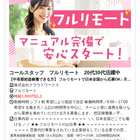
コールスタッフ フルリモート 20代30代活躍中
【中長期前提稼働できる方】 フルリモートで日本全国から応募OK♪ 月稼
働80時間で安定収入！
株式会社クラウドワークス
フルリモート
時給1,900円以上
勤務時間 シフト制 希望により面談で決定 稼働時間帯／9:00～17:00
希望する働き方／上記の時間帯を中心に、チームと密に連携を取りな
がら業務を進めていただける方を募集します。 想定稼働量／平...
仕事内容 ＝＝＝＝＝＝＝＝＝＝＝＝＝＝＝ ＼＼ 日本全国どこでも働
ける ／／ ★★ フルリモートのお仕事 ★★ ＝＝＝＝＝＝＝＝＝＝＝
＝＝＝＝ 営業代行事業をされている企業様をしている企業での営...
業界未経験者歓迎
短期（3ヵ月以内）
副業・WワークOK
1日4時間以内OK