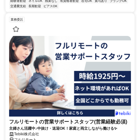
経験者歓迎
ネイルOK
残業なし
有資格者歓迎
在宅OK
賞与あり
ブランクOK
交通費支給
長期歓迎
ピアスOK
業務委託
フルリモートの営業サポートスタッフ(営業経験必須)
主婦さん活躍中♪中抜け・送迎OK！家庭と両立しながら働ける✨
Tebiki株式会社
フルリモート