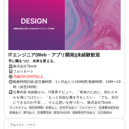
ITエンジニア(Web・アプリ開発)|未経験歓迎
手に職をつけ、未来を変える。
株式会社Tbook
フルリモート
月給250,000円以上
勤務時間詳細 総労働時間：1ヶ月あたり160時間 勤務時間：10時〜19
時（休憩1時間）
仕事内容 未経験から、IT業界デビュー。 「将来のために、何かスキ
ルを身につけたい」 「もっと自由な働き方をしたい」 「でも、自分
にできるのか不安…」 そんな想いを持つ方へ。 株式会社Tbook...
ランチタイム
固定時間制
転勤なし
住宅手当あり
フルリモート
交通費全額支給
研修あり
賞与あり
交通費支給
駅近5分以内
資格取得手当あり
土日祝休み
アルバイト・パート