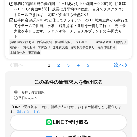
勤務時間詳細 総労働時間：1ヶ月あたり160時間 〜 200時間 【10:00
～19:00／実働8時間】 残業は月平均20h程度。 自分でタスクをコン
トロールできれば、 定時ピタ退社も全然OK！...
仕事内容 楽天RMSなど使ってクライアントの EC戦略立案から実行ま
でをチームで担当。 分析・施策提案・運用を一貫して行い、 売上最
大化を牽引します。 デロンギ等、ナショナルブランドの 年間売り
上...
資格取得支援あり
固定時間制
住宅手当あり
フルリモート
経験者歓迎
研修あり
在宅OK
賞与あり
育休あり
交通費支給
資格取得手当あり
長期休暇あり
土日祝休み
服装自由
前へ
次へ
1
2
3
4
5
この条件の新着求人を受け取る
千葉県 / 佐貫町駅
平日のみOK
「LINEで受け取る」では、新着求人のほか、おすすめ情報なども配信しま
す。
詳しくはこちら
LINEで受け取る