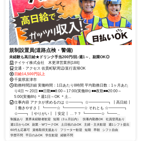
規制設置員(道路点検・警備)
未経験も高日給★ドリンク手当200円/回♪週1～、副業OK◎
テイケイ株式会社 木更津営業所[188]
交通・アクセス 佐貫町駅周辺/直行直帰OK
日給14,500円以上
千葉県富津市
勤務時間詳細 実働時間：1日あたり8時間 平均勤務日数：1ヶ月あた
り4日 〜 20日 ■■日勤■■8:00～17:00(実働8h) ■■夜勤■■20:00～
5:00(実働8h) ＊週1日～OK ＊土...
仕事内容 アナタが求めるのは ☆━━━┓ ☆━━━━━┓ ┃高日給┃
┃働きやすさ┃ ┗━━━☆ ┗━━━━━☆ それとも ☆━━━━┓
☆━━┓ ┃やりがい┃ ┃安定┃ …？？ ┗━━━━☆ ┗━━...
制服あり
業界未経験者歓迎
短期（3ヵ月以内）
扶養内勤務OK
社員登用あり
週1日からOK
副業・WワークOK
土日祝のみOK
主婦・主夫歓迎
週1シフト提出
60代も応募可
資格取得支援あり
フリーター歓迎
短期
早朝
シフト自由
学歴不問
平日のみOK
学生歓迎
経験不問