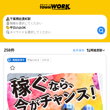
千葉県
佐貫町駅
職種を選択してください
平日のみOK
キーワードを選択してください
258件
条件保存
関連度順
アルバイト・パート