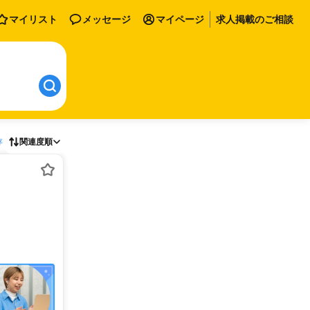
マイリスト
メッセージ
マイページ
求人掲載のご相談
存
関連度順