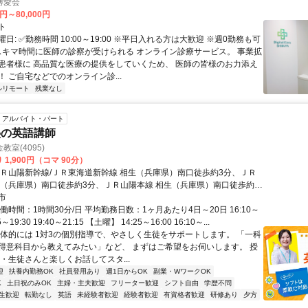
博愛会
0円～80,000円
ト
日: ✅勤務時間 10:00～19:00 ※平日入れる方は大歓迎 ※週0勤務も可
 スキマ時間に医師の診察が受けられる オンライン診療サービス。 事業拡
患者様に 高品質な医療の提供をしていくため、 医師の皆様のお力添え
 ご自宅などでのオンライン診...
ルリモート
残業なし
アルバイト・パート
塾の英語講師
室(4095)
 1,900円（コマ 90分）
ＪＲ山陽新幹線/ＪＲ東海道新幹線 相生（兵庫県）南口徒歩約3分、ＪＲ
生（兵庫県）南口徒歩約3分、ＪＲ山陽本線 相生（兵庫県）南口徒歩約3
歩8分
市
働時間：1時間30分/日 平均勤務日数：1ヶ月あたり4日～20日 16:10～
55～19:30 19:40～21:15 【土曜】 14:25～16:00 16:10～...
具体的には 1対3の個別指導で、やさしく生徒をサポートします。 「一科
得意科目から教えてみたい」など、 まずはご希望をお伺いします。 授
・生徒さんと楽しくお話してスタ...
迎
扶養内勤務OK
社員登用あり
週1日からOK
副業・WワークOK
K
土日祝のみOK
主婦・主夫歓迎
フリーター歓迎
シフト自由
学歴不問
生歓迎
転勤なし
英語
未経験者歓迎
経験者歓迎
有資格者歓迎
研修あり
夕方