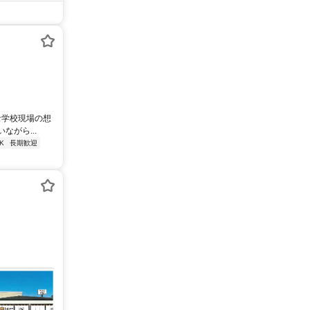
な学校現場の想
がら...
K
長期歓迎