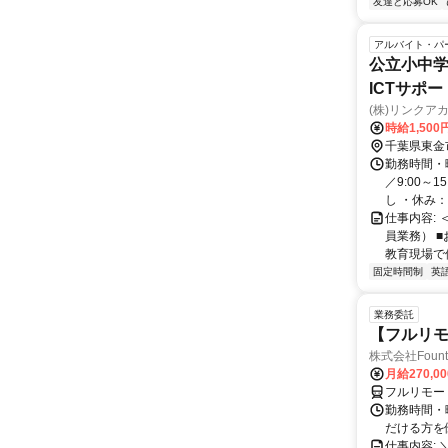
友達と応募OK
アルバイト・パ
公立小中学
ICTサポ
(株)リンクア
時給1,500
千葉県東金
勤務時間・
／9:00～
し ・休み：
仕事内容: 
員業務） 
教育現場で
固定時間制
英
業務委託
【フルリモ
株式会社Fount
月給270,0
フルリモー
勤務時間・
だける方を
仕事内容: