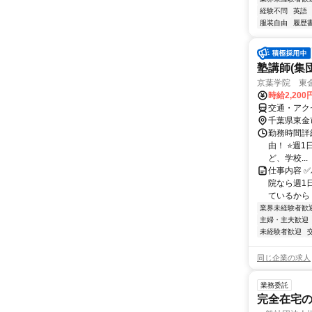
経験不問
英語
服装自由
履歴
塾講師(集
京葉学院 東
時給2,20
交通・アク
千葉県東金
勤務時間詳細 1
由！ ⭐週
ど、学校...
仕事内容 
院なら週1
ているから 
業界未経験者歓
主婦・主夫歓迎
未経験者歓迎
同じ企業の求人
業務委託
完全在宅