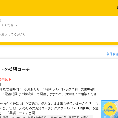
市
してください
を選択してください
条件保
ートの英語コーチ
00円以上
ト
細 総労働時間：1ヶ月あたり165時間 フルフレックス制（実働8時間・
） ※勤務時間はご希望第一で調整しますので、お気軽にご相談くださ
「せっかく身につけた英語力、使わないまま眠らせていませんか？」 “も
ない”と願う人のための英語コーチングスクール 「90 English」を運
。 「英語コーチ」と聞...
迎
副業・WワークOK
主婦・主夫歓迎
フリーター歓迎
学歴不問
転勤なし