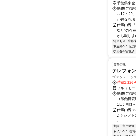
千葉県東金
勤務時間詳細
～17：20
が異なる場合
仕事内容 
なた”の存
から親しまれ
制服あり
業界
車通勤OK
固定
交通費全額支給
業務委託
テレフォ
ヴァンテージ
時給1,226
フルリモー
勤務時間詳
（稼働目安時
1日3時間～
仕事内容 
♫ ✨シフト
༶ ༶ ༶ ༶ ༶ ༶ ༶
主婦・主夫歓迎
ネイルOK
在宅