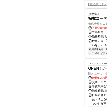
同じ企業の求人
業務委託
探究コー
株式会社ミエ
月給200,0
フルリモー
勤務時間詳細
仕事内容 
いを、カリ
社員登用あり
シフト制
ピアス
アルバイト・パ
OPENし
匠とんかつ 心
時給1,200
交通・アク
千葉県東金
勤務時間詳細
仕事内容 
葉・埼玉を
でのお食事