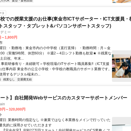
ひげOK
髪型・髪色自由
ート
校での授業支援のお仕事(東金市ICTサポーター・ICT支援員・
ートスタッフ・タブレット&パソコンサポートスタッフ)
カデミー
円～1,800円
市
曜日: ・勤務地：東金市内の小中学校（直行直帰） ・勤務時間：月～金
15:00（実働5時間、休憩60分） ※週2～4日シフト勤務も歓迎★ ※残業な
土日祝、年末...
＜事前研修有り・未経験可＞学校現場のITサポート職員募集!!（ICT支援
■お仕事内容 東金市の公立小学校・中学校の教職員のサポート業務です。
使用するデジタル端末の...
語
残業なし
交通費支給
ート】自社開発Webサービスのカスタマーサポートメンバー
ain
00円～320,000円
ト
曜日: 業務時間の指定なし ※兼業ではなく本業務をメインで行っていた
優先的に採用させていただきます
 ＼ 【完全在宅】月額27万円スタート！自社開発サービスのCS業務／ フ