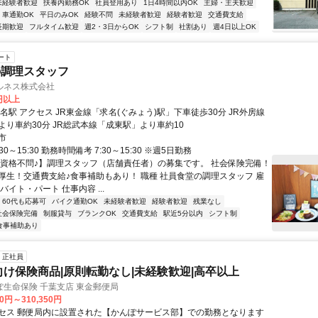
未経験者歓迎
扶養内勤務OK
社員登用あり
1日4時間以内OK
主婦・主夫歓迎
車通勤OK
平日のみOK
経験不問
未経験者歓迎
経験者歓迎
交通費支給
長期歓迎
フルタイム歓迎
週2・3日からOK
シフト制
社割あり
週4日以上OK
ート
の調理スタッフ
ルネス株式会社
0円以上
下車徒歩30分 JR外房線
より車約30分 JR総武本線「成東駅」より車約10
市
30～15:30 勤務時間備考 7:30～15:30 ※週5日勤務
【資格不問♪】調理スタッフ（店舗責任者）の募集です。 社会保険完備！
厚生！交通費支給♪食事補助もあり！ 職種 社員食堂の調理スタッフ 雇
バイト・パート 仕事内容 ...
60代も応募可
バイク通勤OK
未経験者歓迎
経験者歓迎
残業なし
社会保険完備
制服貸与
ブランクOK
交通費支給
駅近5分以内
シフト制
食事補助あり
正社員
向け保険商品|原則転勤なし|未経験歓迎|高卒以上
生命保険 千葉支店 東金郵便局
00円～310,350円
セス 郵便局内に設置された【かんぽサービス部】での勤務となります