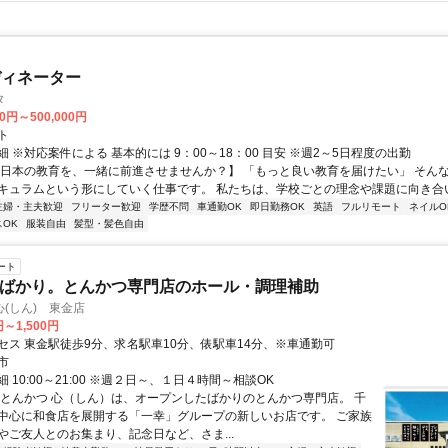
ディネーター
タ
00円～500,000円
ト
 ※対応案件による 基本的には 9：00～18：00 目安 ※週2～5日程度の出勤
【日本の教育を、一緒に前進させませんか？】 「もっと良い教育を届けたい」 そん
キュラムという形にしていく仕事です。 私たちは、学校ごとの理念や課題に向き合いな
主婦・主夫歓迎
フリーター歓迎
学歴不問
車通勤OK
即日勤務OK
英語
フルリモート
ネイルO
OK
服装自由
髪型・髪色自由
ート
たばかり。とんかつ専門店のホール・調理補助
(しん) 東金店
円～1,500円
セス 東金駅徒歩9分、求名駅車10分、俵駅車14分、※車通勤可
市
 10:00～21:00 ※週２日～、１日４時間～相談OK
匠とんかつ 心（しん）は、オープンしたばかりのとんかつ専門店。 千
中心に和食店を展開する「一幸」グループの新しいお店です。 ご家族
やご友人とのお集まり、記念日など、さま...