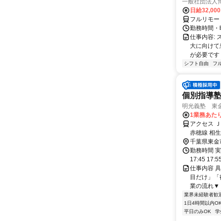
一般社団法人
日給32,00
フルリモー
勤務時間・曜
仕事内容:
大に向けて
が必要です！
シフト自由
フ
個別指導
明光義塾 東金教
1業務あたり
アクセス 
赤穂線 相
分 東金駅徒
千葉県東金
勤務時間 実
17:45 17:
仕事内容 
目だけ」「
業の流れ▼ 
業界未経験者歓
1日4時間以内O
平日のみOK
学