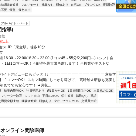
未経験者歓迎
フルリモート
残業なし
研修あり
在宅OK
ブランクOK
長期歓迎
書不要
髪型・髪色自由
アルバイト・パート
団指導)
金校
0円以上
セス JR「東金駅」徒歩10分
市
6:30～22:00/18:30～22:00 (1コマ45～55分/2,200円～) ⭐シフト自
1日・1日1コマ～OK！ ⭐希望を最大限考慮します！ ※授業やテストな
✅バイトデビューにもピッタリ♪ ￣￣￣￣￣￣￣￣￣￣￣￣￣￣￣ 京葉学
日・1コマ〜OK！ スキマ時間にしっかり稼げて、 高時給＆研修も充実し
初めてでも安心です！ ⏩月収...
迎
扶養内勤務OK
社員登用あり
週1日からOK
1日4時間以内OK
土日祝のみOK
フリーター歓迎
シフト自由
平日のみOK
学生歓迎
転勤なし
英語
交通費全額支給
経験者歓迎
研修あり
夕方
ブランクOK
交通費支給
のオンライン問診医師