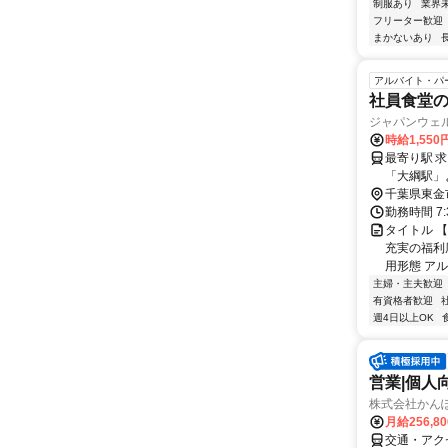
制服あり
業界
フリーター歓迎
まかないあり
アルバイト・パ
社員食堂
ジャパンウェ
時給1,55
最寄り駅 求名駅 アクセス JR東金線「求名(ぐみょう)駅」
「大綱駅」
千葉県東金
勤務時間 7:
タイトル 
充実の福利
用形態 アル
主婦・主夫歓迎
有資格者歓迎
週4日以上OK
営業|個人
株式会社かんぽ
月給256,8
交通・アク