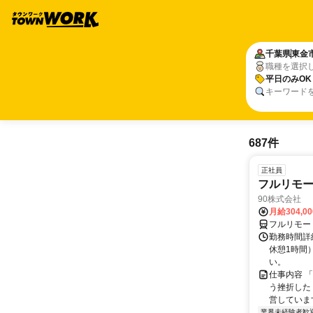
千葉県
東金
職種を選択
平日のみOK
キーワード
687件
正社員
フルリモ
90株式会社
月給304,0
フルリモー
勤務時間詳
休憩1時間
い。
仕事内容 
う挫折したく
営しています
業界未経験者歓