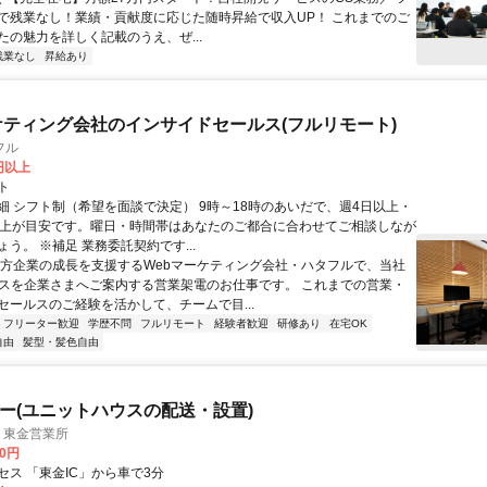
で残業なし！業績・貢献度に応じた随時昇給で収入UP！ これまでのご
たの魅力を詳しく記載のうえ、ぜ...
残業なし
昇給あり
ケティング会社のインサイドセールス(フルリモート)
フル
0円以上
ト
細 シフト制（希望を面談で決定） 9時～18時のあいだで、週4日以上・
以上が目安です。曜日・時間帯はあなたのご都合に合わせてご相談しなが
う。 ※補足 業務委託契約です...
地方企業の成長を支援するWebマーケティング会社・ハタフルで、当社
ビスを企業さまへご案内する営業架電のお仕事です。 これまでの営業・
セールスのご経験を活かして、チームで目...
フリーター歓迎
学歴不問
フルリモート
経験者歓迎
研修あり
在宅OK
自由
髪型・髪色自由
バー(ユニットハウスの配送・設置)
 東金営業所
00円
セス 「東金IC」から車で3分