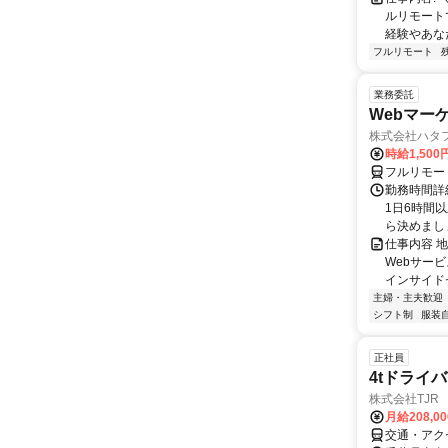
ルリモート
経験やあな
フルリモート
業務委託
Webマー
株式会社ハタ
時給1,50
フルリモー
勤務時間詳
1日6時間
ら決めましょ
仕事内容 
Webサー
インサイド
主婦・主夫歓迎
シフト制
服装
正社員
4tドライ
株式会社TJR
月給208,0
交通・アク