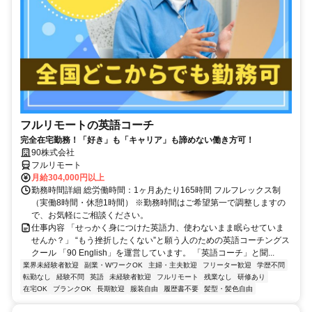
フルリモートの英語コーチ
完全在宅勤務！「好き」も「キャリア」も諦めない働き方可！
90株式会社
フルリモート
月給304,000円以上
勤務時間詳細 総労働時間：1ヶ月あたり165時間 フルフレックス制
（実働8時間・休憩1時間） ※勤務時間はご希望第一で調整しますの
で、お気軽にご相談ください。
仕事内容 「せっかく身につけた英語力、使わないまま眠らせていま
せんか？」 “もう挫折したくない”と願う人のための英語コーチングス
クール 「90 English」を運営しています。 「英語コーチ」と聞...
業界未経験者歓迎
副業・WワークOK
主婦・主夫歓迎
フリーター歓迎
学歴不問
転勤なし
経験不問
英語
未経験者歓迎
フルリモート
残業なし
研修あり
在宅OK
ブランクOK
長期歓迎
服装自由
履歴書不要
髪型・髪色自由