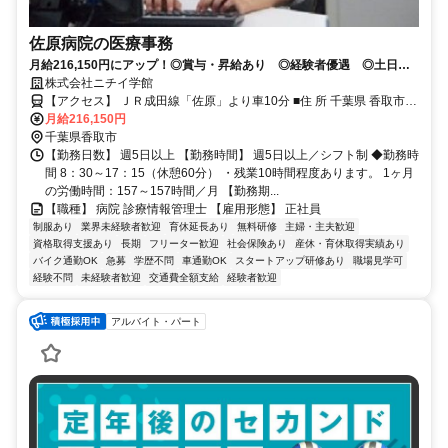
佐原病院の医療事務
月給216,150円にアップ！◎賞与・昇給あり ◎経験者優遇 ◎土日祝
休み ◎車通勤OK ◎事務正社員 ◎病院事務
株式会社ニチイ学館
【アクセス】 ＪＲ成田線「佐原」より車10分 ■住 所 千葉県 香取市
月給216,150円
佐原イ2285 ■アクセス ＪＲ成田線「佐原」より車10分
千葉県香取市
【勤務日数】 週5日以上 【勤務時間】 週5日以上／シフト制 ◆勤務時
間 8：30～17：15（休憩60分） ・残業10時間程度あります。 1ヶ月
の労働時間：157～157時間／月 【勤務期...
【職種】 病院 診療情報管理士 【雇用形態】 正社員
制服あり
業界未経験者歓迎
育休延長あり
無料研修
主婦・主夫歓迎
資格取得支援あり
長期
フリーター歓迎
社会保険あり
産休・育休取得実績あり
バイク通勤OK
急募
学歴不問
車通勤OK
スタートアップ研修あり
職場見学可
経験不問
未経験者歓迎
交通費全額支給
経験者歓迎
アルバイト・パート