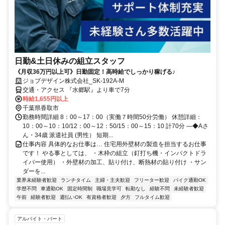
日勤&土日休みの組立スタッフ
《月収36万円以上可》日勤固定！高時給でしっかり稼げる♪
ジョブデザイン株式会社_SK-192A-M
交通・アクセス 『水郷駅』より車で7分
時給1,655円以上
千葉県香取市
勤務時間詳細 8：00～17：00（実働７時間50分労働） 休憩詳細：
10：00～10：10/12：00～12：50/15：00～15：10 計70分 ―◆Aさ
ん・34歳 派遣社員 (男性） 短期...
仕事内容 具体的なお仕事は… 住宅用外壁材の製造を担当するお仕事
です！ やる事としては、 ・木枠の組立（釘打ち機・インパクトドラ
イバー使用） ・外壁材の加工、貼り付け、断熱材の貼り付け ・サン
ダーを...
業界未経験者歓迎
ランチタイム
主婦・主夫歓迎
フリーター歓迎
バイク通勤OK
学歴不問
車通勤OK
固定時間制
職場見学可
転勤なし
経験不問
未経験者歓迎
午前
経験者歓迎
週払いOK
有資格者歓迎
夕方
フルタイム歓迎
アルバイト・パート