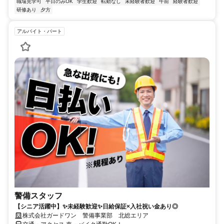
職場見学可
平日のみOK
学生歓迎
転勤なし
未経験者歓迎
午前
経験者歓迎
研修あり
夕方
アルバイト・パート
警備スタッフ
【シニア活躍中】✨未経験歓迎✨日給保証×入社祝い金あり◎
株式会社ガードワン 警備事業部 北総エリア