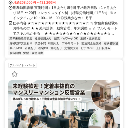
月給208,000円～431,200円
勤務時間詳細 実働時間：1日あたり8時間 平均勤務日数：1ヶ月あた
り18日 〜 20日 フレックスタイム制 （標準労働時間／1日8h） ※メ
インタイム／10：00～16：00 ◎残業少なめ！ 月平...
仕事内容 ★☆★☆★☆★☆★☆★☆★☆★☆★☆ ☆ 労務実務経験を
お持ちの方 ★ ★ 給与計算、勤怠管理、年末調整 ☆ ☆ フルリモート
でスキル活かせる！ ★ ★☆★☆★☆★☆★☆★☆★☆★☆★☆ ...
業界未経験者歓迎
社員登用あり
副業・WワークOK
主婦・主夫歓迎
資格取得支援あり
学歴不問
転勤なし
フルリモート
交通費全額支給
経験者歓迎
ネイルOK
研修あり
在宅OK
賞与あり
交通費支給
ピアスOK
土日祝休み
服装自由
髪型・髪色自由
アルバイト・パート