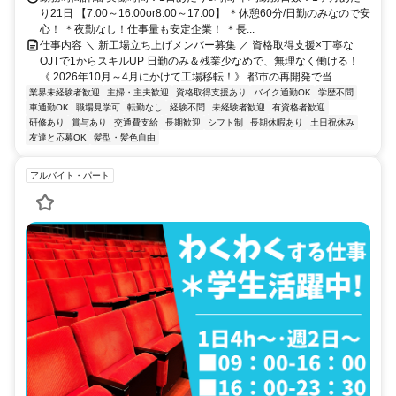
り21日 【7:00～16:00or8:00～17:00】 ＊休憩60分/日勤のみなので安
心！ ＊夜勤なし！仕事量も安定企業！ ＊長...
仕事内容 ＼ 新工場立ち上げメンバー募集 ／ 資格取得支援×丁寧な
OJTで1からスキルUP 日勤のみ＆残業少なめで、無理なく働ける！
《 2026年10月～4月にかけて工場移転！》 都市の再開発で当...
業界未経験者歓迎
主婦・主夫歓迎
資格取得支援あり
バイク通勤OK
学歴不問
車通勤OK
職場見学可
転勤なし
経験不問
未経験者歓迎
有資格者歓迎
研修あり
賞与あり
交通費支給
長期歓迎
シフト制
長期休暇あり
土日祝休み
友達と応募OK
髪型・髪色自由
アルバイト・パート