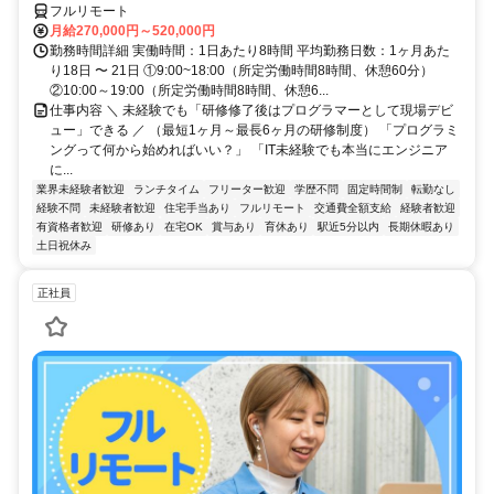
フルリモート
月給270,000円～520,000円
勤務時間詳細 実働時間：1日あたり8時間 平均勤務日数：1ヶ月あた
り18日 〜 21日 ①9:00~18:00（所定労働時間8時間、休憩60分）
②10:00～19:00（所定労働時間8時間、休憩6...
仕事内容 ＼ 未経験でも「研修修了後はプログラマーとして現場デビ
ュー」できる ／ （最短1ヶ月～最長6ヶ月の研修制度） 「プログラミ
ングって何から始めればいい？」 「IT未経験でも本当にエンジニア
に...
業界未経験者歓迎
ランチタイム
フリーター歓迎
学歴不問
固定時間制
転勤なし
経験不問
未経験者歓迎
住宅手当あり
フルリモート
交通費全額支給
経験者歓迎
有資格者歓迎
研修あり
在宅OK
賞与あり
育休あり
駅近5分以内
長期休暇あり
土日祝休み
正社員