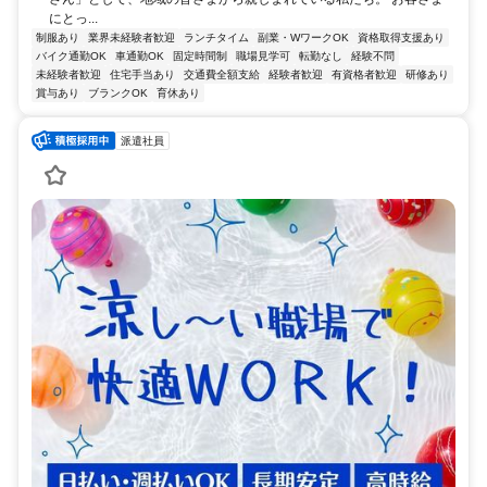
にとっ...
制服あり
業界未経験者歓迎
ランチタイム
副業・WワークOK
資格取得支援あり
バイク通勤OK
車通勤OK
固定時間制
職場見学可
転勤なし
経験不問
未経験者歓迎
住宅手当あり
交通費全額支給
経験者歓迎
有資格者歓迎
研修あり
賞与あり
ブランクOK
育休あり
派遣社員