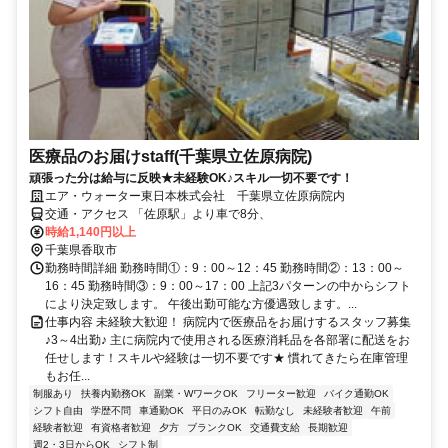
医療品のお届けstaff(千葉県立佐原病院)
頑張った分は給与に反映★未経験OK♪スキル一切不要です！
エア・ウォーター東日本株式会社 千葉県立佐原病院内
交通・アクセス 「佐原駅」より車で8分、
時給1,140円以上
千葉県香取市
勤務時間詳細 勤務時間①：9：00～12：45 勤務時間②：13：00～
16：45 勤務時間③：9：00～17：00 上記3パターンの中からシフト
により決定致します。 午後出勤可能な方優遇致します。...
仕事内容 未経験大歓迎！ 病院内で医療品をお届けするスタッフ募集
♪3～4出勤♪ 主に病院内で使用される医療消耗品を各部署に配送をお
任せします！スキルや経験は一切不要です★ 慣れてきたら在庫管理
もお任...
制服あり
扶養内勤務OK
副業・WワークOK
フリーター歓迎
バイク通勤OK
シフト自由
学歴不問
車通勤OK
平日のみOK
転勤なし
未経験者歓迎
午前
経験者歓迎
有資格者歓迎
夕方
ブランクOK
交通費支給
長期歓迎
週2・3日からOK
シフト制