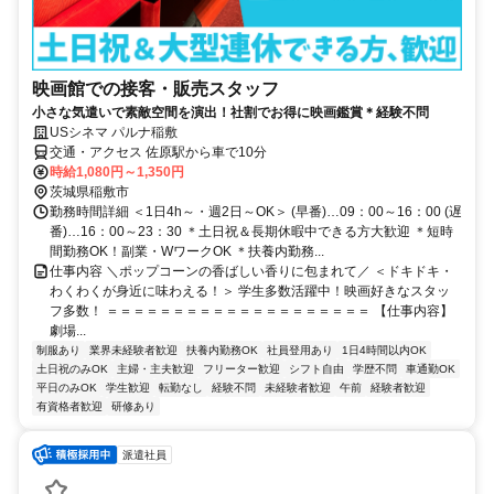
映画館での接客・販売スタッフ
小さな気遣いで素敵空間を演出！社割でお得に映画鑑賞＊経験不問
USシネマ パルナ稲敷
交通・アクセス 佐原駅から車で10分
時給1,080円～1,350円
茨城県稲敷市
勤務時間詳細 ＜1日4h～・週2日～OK＞ (早番)…09：00～16：00 (遅
番)…16：00～23：30 ＊土日祝＆長期休暇中できる方大歓迎 ＊短時
間勤務OK！副業・WワークOK ＊扶養内勤務...
仕事内容 ＼ポップコーンの香ばしい香りに包まれて／ ＜ドキドキ・
わくわくが身近に味わえる！＞ 学生多数活躍中！映画好きなスタッ
フ多数！ ＝＝＝＝＝＝＝＝＝＝＝＝＝＝＝＝＝＝＝＝ 【仕事内容】
劇場...
制服あり
業界未経験者歓迎
扶養内勤務OK
社員登用あり
1日4時間以内OK
土日祝のみOK
主婦・主夫歓迎
フリーター歓迎
シフト自由
学歴不問
車通勤OK
平日のみOK
学生歓迎
転勤なし
経験不問
未経験者歓迎
午前
経験者歓迎
有資格者歓迎
研修あり
派遣社員