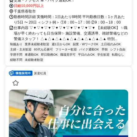
交通・アクセス 車・バイク通勤OK！
日給10,000円以上
千葉県香取市
勤務時間詳細 実働時間：1日あたり8時間 平均勤務日数：1ヶ月あた
り5日 〜 20日 ＜シフト例＞ ①8：00～17：00 ②9：00～18：00
仕事内容 ▽▼▽▼▽▼▽▼▽▼▽▼▽▼▽▼▽▼ 【未経験OK】 ✨職
場が早く終わっても日当保障✨ 施設警備、交通誘導、雑踏警備などの
警備スタッフ！ △▲△▲△▲△▲△▲△▲△▲△▲△▲ 特別...
制服あり
業界未経験者歓迎
週1日からOK
副業・WワークOK
土日祝のみOK
主婦・主夫歓迎
60代も応募可
フリーター歓迎
バイク通勤OK
早朝
シフト自由
学歴不問
車通勤OK
即日勤務OK
職場見学可
平日のみOK
学生歓迎
転勤なし
経験不問
未経験者歓迎
派遣社員