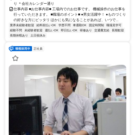
り ＊会社カレンダー通り
仕事内容 ■お仕事内容■ 工場内でのお仕事です。 機械操作のお仕事を
行っていただきます。 ■職場のポイント■ ●男女活躍中！ ●ものづくり
の好きな方にピッタリ ほかにも気になることがあれば、いつで...
業界未経験者歓迎
給料前払いOK
学歴不問
車通勤OK
固定時間制
職場見学可
経験不問
未経験者歓迎
週払いOK
即日払いOK
研修あり
交通費支給
長期歓迎
長期休暇あり
土日祝休み
正社員