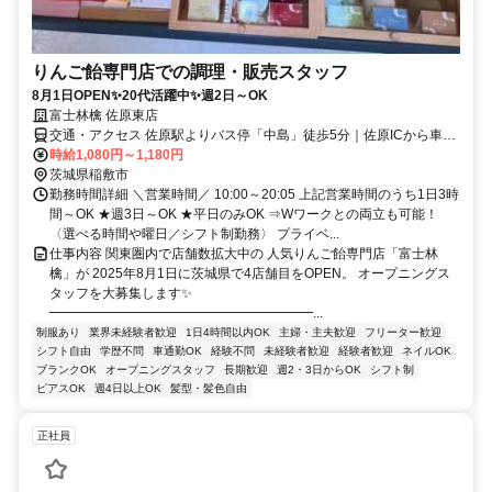
りんご飴専門店での調理・販売スタッフ
8月1日OPEN✨20代活躍中✨週2日～OK
富士林檎 佐原東店
交通・アクセス 佐原駅よりバス停「中島」徒歩5分｜佐原ICから車で
10分
時給1,080円～1,180円
茨城県稲敷市
勤務時間詳細 ＼営業時間／ 10:00～20:05 上記営業時間のうち1日3時
間～OK ★週3日～OK ★平日のみOK ⇒Wワークとの両立も可能！
〈選べる時間や曜日／シフト制勤務〉 プライベ...
仕事内容 関東圏内で店舗数拡大中の 人気りんご飴専門店「富士林
檎」が 2025年8月1日に茨城県で4店舗目をOPEN。 オープニングス
タッフを大募集します✨
━━━━━━━━━━━━━━━━━━━━...
制服あり
業界未経験者歓迎
1日4時間以内OK
主婦・主夫歓迎
フリーター歓迎
シフト自由
学歴不問
車通勤OK
経験不問
未経験者歓迎
経験者歓迎
ネイルOK
ブランクOK
オープニングスタッフ
長期歓迎
週2・3日からOK
シフト制
ピアスOK
週4日以上OK
髪型・髪色自由
正社員