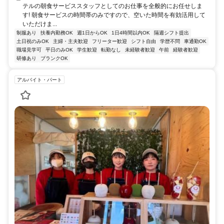
テルの朝食サービススタッフとしてのお仕事を全般的にお任せしま
す! 朝食サービスの時間帯のみですので、空いた時間を有効活用して
いただけま...
制服あり
扶養内勤務OK
週1日からOK
1日4時間以内OK
隔週シフト提出
土日祝のみOK
主婦・主夫歓迎
フリーター歓迎
シフト自由
学歴不問
車通勤OK
職場見学可
平日のみOK
学生歓迎
転勤なし
未経験者歓迎
午前
経験者歓迎
研修あり
ブランクOK
アルバイト・パート