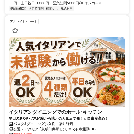
円 土日祝日16000円 緊急訪問5000円/件 オンコール...
即日勤務OK
固定時間制
残業なし
昇給あり
アルバイト・パート
イタリアンダイニングでのホール･キッチン
平日のみOK⋆.*未経験から地元の人気店で働く♬自由度高め！
パスタ&ダイニング沙久良 染井野店
交通・アクセス ｢京成臼井駅｣より車5分(車通勤OK)