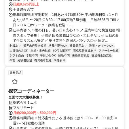
日給8,625円以上
千葉県佐倉市
勤務時間詳細 実働時間：1日あたり7時間30分 平均勤務日数：1ヶ月
あたり8日 〜 20日 ⏰8:30～17:00(実働7.5時間) …日給8625円 ❏週２
日～ＯＫ ❏Ｗワーク・副業も歓迎！ ...
仕事内容 ＼ ✨雨の日も、暑い日も安心！✨ ／ 屋内中心で快適勤務♪警
備スタッフ募集！ ✅ 動き回る業務は少なめ・力仕事なし ✅ 日勤のみ
で生活リズムも安定 ✅ 座り業務と巡回のバランス◎ ✅ 固定...
制服あり
業界未経験者歓迎
扶養内勤務OK
社員登用あり
副業・WワークOK
土日祝のみOK
主婦・主夫歓迎
60代も応募可
資格取得支援あり
フリーター歓迎
シフト自由
学歴不問
平日のみOK
経験不問
未経験者歓迎
交通費全額支給
午前
経験者歓迎
有資格者歓迎
研修あり
業務委託
探究コーディネーター
全国での大規模募集！
株式会社ミエタ
フルリモート
月給200,000円～500,000円
勤務時間詳細 ※対応案件による 基本的には 9：00～18：00 目安 ※
週2～5日程度の出勤
仕事内容 【日本の教育を、一緒に前進させませんか？】 「もっと良