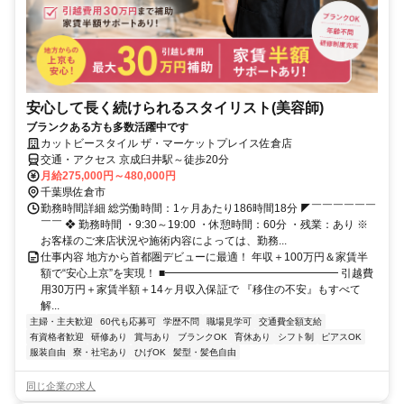
安心して長く続けられるスタイリスト(美容師)
ブランクある方も多数活躍中です
カットビースタイル ザ・マーケットプレイス佐倉店
交通・アクセス 京成臼井駅～徒歩20分
月給275,000円～480,000円
千葉県佐倉市
勤務時間詳細 総労働時間：1ヶ月あたり186時間18分 ◤￣￣￣￣￣￣
￣￣ ❖ 勤務時間 ・9:30～19:00 ・休憩時間：60分 ・残業：あり ※
お客様のご来店状況や施術内容によっては、勤務...
仕事内容 地方から首都圏デビューに最適！ 年収＋100万円＆家賃半
額で“安心上京”を実現！ ■━━━━━━━━━━━━━━━━ 引越費
用30万円＋家賃半額＋14ヶ月収入保証で 『移住の不安』もすべて
解...
主婦・主夫歓迎
60代も応募可
学歴不問
職場見学可
交通費全額支給
有資格者歓迎
研修あり
賞与あり
ブランクOK
育休あり
シフト制
ピアスOK
服装自由
寮・社宅あり
ひげOK
髪型・髪色自由
同じ企業の求人