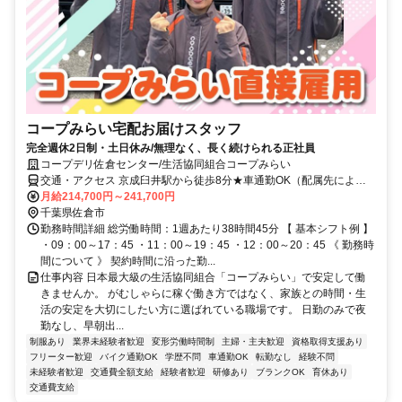
コープみらい宅配お届けスタッフ
完全週休2日制・土日休み/無理なく、長く続けられる正社員
コープデリ佐倉センター/生活協同組合コープみらい
交通・アクセス 京成臼井駅から徒歩8分★車通勤OK（配属先によ
る）※配属先は、入職時期や各センターの人員状況を踏まえ、本人の
月給214,700円～241,700円
希望を考慮した上で、募集場所を含む通勤可能な範囲のセンターから
千葉県佐倉市
決定します。
勤務時間詳細 総労働時間：1週あたり38時間45分 【 基本シフト例 】
・09：00～17：45 ・11：00～19：45 ・12：00～20：45 《 勤務時
間について 》 契約時間に沿った勤...
仕事内容 日本最大級の生活協同組合「コープみらい」で安定して働
きませんか。 がむしゃらに稼ぐ働き方ではなく、家族との時間・生
活の安定を大切にしたい方に選ばれている職場です。 日勤のみで夜
勤なし、早朝出...
制服あり
業界未経験者歓迎
変形労働時間制
主婦・主夫歓迎
資格取得支援あり
フリーター歓迎
バイク通勤OK
学歴不問
車通勤OK
転勤なし
経験不問
未経験者歓迎
交通費全額支給
経験者歓迎
研修あり
ブランクOK
育休あり
交通費支給