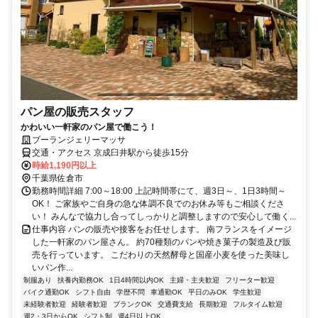
パン屋の販売スタッフ
かわいい一軒家のパン屋で働こう！
ブーランジェリーマッサ
交通・アクセス 京成臼井駅から徒歩15分
時給1,190円以上
千葉県佐倉市
勤務時間詳細 7:00～18:00 上記時間帯にて、週3日～、1日3時間～
OK！ ご家族やご自身の急な体調不良でのお休み等もご相談くださ
い！ みんなで協力し合ってしっかりと調整しますので安心して働く...
仕事内容 パンの販売や接客をお任せします。 南フランスをイメージ
した一軒家のパン屋さん。 約70種類のパンや焼き菓子の製造及び販
売を行っています。 こだわりの天然酵母と国産小麦を使った美味し
いパン作...
制服あり
扶養内勤務OK
1日4時間以内OK
主婦・主夫歓迎
フリーター歓迎
バイク通勤OK
シフト自由
学歴不問
車通勤OK
平日のみOK
学生歓迎
未経験者歓迎
経験者歓迎
ブランクOK
交通費支給
長期歓迎
フルタイム歓迎
週2・3日からOK
シフト制
週4日以上OK