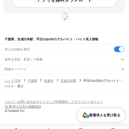
千葉県、京成臼井駅、平日のみOKのアルバイト・バイト求人情報
求人の詳細を表示
条件を追加・変更して検索
市区町村を追加・変更
関連キーワード
完全在宅ワーク 全国
シール貼り 在宅
現在地周辺
ガチャガチャ
犬カフェ
千葉県
駅を追加・変更
バイトTOP
千葉県
佐倉市
京成臼井駅
平日のみOKのアルバイト・
千葉県
すべて
バイト・求人
千葉市
すべて
職種を追加・変更
JR武蔵野線
中央区
花見川区
稲毛区
若葉区
緑区
美浜区
南流山駅
新松戸駅
新八柱駅
東松戸駅
市川大野駅
船橋法典駅
西船橋駅
飲食・フードサービス
銚子市
市川市
船橋市
館山市
木更津市
松戸市
野田市
茂原市
成田市
佐倉市
東金市
特徴を追加・変更
飲食・フードサービス
すべて
ヘルプ・お問い合わせ
サイトマップ
利用規約・プライバシーポリシー
JR中央・総武線
旭市
習志野市
柏市
勝浦市
市原市
流山市
八千代市
我孫子市
鴨川市
鎌ケ谷市
ホールスタッフ
キッチンスタッフ
皿洗い・洗い場
精肉・鮮魚加工
給食調理
人気
[企業]求人広告の掲載相談
市川駅
本八幡駅
下総中山駅
西船橋駅
船橋駅
東船橋駅
津田沼駅
幕張本郷駅
幕張駅
君津市
富津市
浦安市
四街道市
袖ケ浦市
八街市
印西市
白井市
富里市
南房総市
雇用形態を追加・変更
パン屋（ベーカリー）
フードカウンター販売員
バー（BAR）・バーテンダー
日払いOK
高校生歓迎
学生歓迎
深夜の仕事
髪型・髪色自由
ひげOK
ネイルOK
新検見川駅
稲毛駅
西千葉駅
千葉駅
匝瑳市
香取市
山武市
いすみ市
大網白里市
印旛郡
香取郡
山武郡
長生郡
夷隅郡
飲食店補助（開店・閉店準備）
飲食店（店長・マネージャー）
新着求人を受け取る
ピアスOK
アルバイト・パート
履歴書不要
オープニングスタッフ
留学生・外国人活躍中
安房郡
都道府県を変更
営業・販売
JR総武本線
勤務期間
正社員
市川駅
船橋駅
津田沼駅
稲毛駅
千葉駅
東千葉駅
都賀駅
四街道駅
物井駅
佐倉駅
営業・販売
すべて
短期
契約社員
単発・1日OK
長期
期間限定（春夏冬休み等）
南酒々井駅
榎戸駅
八街駅
日向駅
成東駅
松尾駅
横芝駅
飯倉駅
八日市場駅
干潟駅
旭駅