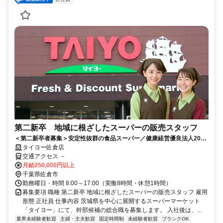
第二新卒 地域に根ざしたスーパーの販売スタッフ
＜第二新卒者募集＞安定性抜群の食品スーパー／健康経営優良法人2026
認定／福利厚生充実／賞与年2回
タイヨー佐倉店
交通アクセス －
月給250,000円以上
千葉県佐倉市
勤務曜日・時間 8:00～17:00（実働8時間・休憩1時間）
募集要項 職種 第二新卒 地域に根ざしたスーパーの販売スタッフ 雇用
形態 正社員 仕事内容 茨城県を中心に展開するスーパーマーケット
「タイヨー」にて、幹部候補の総合職を募集します。 入社後は、...
業界未経験者歓迎
主婦・主夫歓迎
固定時間制
未経験者歓迎
ブランクOK