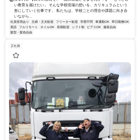
い教育を届けたい」 そんな学校現場の想いを、カリキュラムという
形にしていく仕事です。 私たちは、学校ごとの理念や課題に向き合
いながら...
社員登用あり
主婦・主夫歓迎
フリーター歓迎
学歴不問
車通勤OK
即日勤務OK
英語
フルリモート
ネイルOK
長期歓迎
シフト制
ピアスOK
服装自由
髪型・髪色自由
正社員