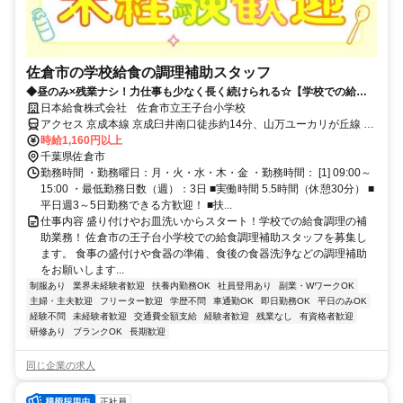
佐倉市の学校給食の調理補助スタッフ
◆昼のみ×残業ナシ！力仕事も少なく長く続けられる☆【学校での給食
調理補助】
日本給食株式会社 佐倉市立王子台小学校
アクセス 京成本線 京成臼井南口徒歩約14分、山万ユーカリが丘線 ユ
ーカリが丘北口(山万)徒歩約27分、京成本線 ユーカリが丘北口(山万)
時給1,160円以上
徒歩約27分 京成臼井駅車5分，京成本線/ユーカリが丘駅車8分
千葉県佐倉市
勤務時間 ・勤務曜日：月・火・水・木・金 ・勤務時間： [1] 09:00～
15:00 ・最低勤務日数（週）：3日 ■実働時間 5.5時間（休憩30分） ■
平日週3～5日勤務できる方歓迎！ ■扶...
仕事内容 盛り付けやお皿洗いからスタート！学校での給食調理の補
助業務！ 佐倉市の王子台小学校での給食調理補助スタッフを募集し
ます。 食事の盛付けや食器の準備、食後の食器洗浄などの調理補助
をお願いします...
制服あり
業界未経験者歓迎
扶養内勤務OK
社員登用あり
副業・WワークOK
主婦・主夫歓迎
フリーター歓迎
学歴不問
車通勤OK
即日勤務OK
平日のみOK
経験不問
未経験者歓迎
交通費全額支給
経験者歓迎
残業なし
有資格者歓迎
研修あり
ブランクOK
長期歓迎
同じ企業の求人
正社員