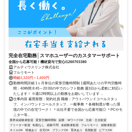
完全在宅勤務│スマホユーザーのカスタマーサポート
全国から応募可能！機材貸与で安心/1260703380
アルティウスリンク株式会社
フルリモート
時給1,320円～1,400円
勤務時間詳細 1ヶ月単位の変形労働時間制 1週間あたりの平均労働時
間：40時間 8:45～20:00の中でのシフト勤務 週3日から柔軟に対応い
たします！ ※週12時間以上の勤務をお願いしています ...
仕事内容 雇用形態：契約社員 職種：アウトバウンドコールスタッ
フ、インバウンドコールスタッフ、一般事務 ＊各種制度が整った環
境の中での在宅ワーク！ ＊出社不要で全国から応募可能◎ ＊PCやモ
ニター等...
業界未経験者歓迎
変形労働時間制
副業・WワークOK
主婦・主夫歓迎
フリーター歓迎
転勤なし
経験不問
未経験者歓迎
フルリモート
経験者歓迎
ネイルOK
研修あり
在宅OK
ブランクOK
育休あり
長期歓迎
ピアスOK