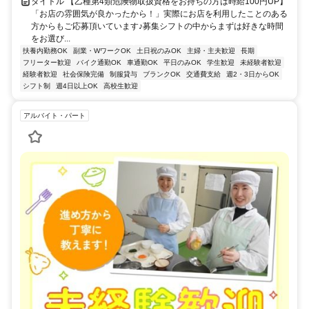
タイトル 【乙種第4類危険物取扱資格をお持ちの方は時給100円UP】
「お店の雰囲気が良かったから！」実際にお店を利用したことのある
方からもご応募頂いています♪募集シフトの中からまずは好きな時間
をお選び...
扶養内勤務OK
副業・WワークOK
土日祝のみOK
主婦・主夫歓迎
長期
フリーター歓迎
バイク通勤OK
車通勤OK
平日のみOK
学生歓迎
未経験者歓迎
経験者歓迎
社会保険完備
制服貸与
ブランクOK
交通費支給
週2・3日からOK
シフト制
週4日以上OK
高校生歓迎
アルバイト・パート