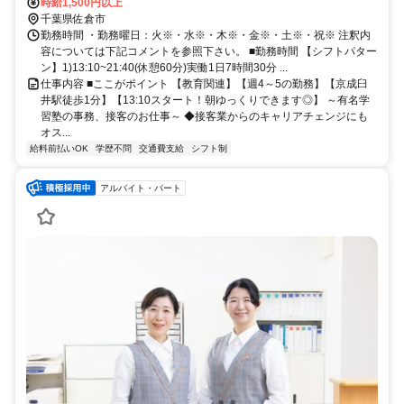
原市など)千葉県京成臼井駅徒歩1分
時給1,500円以上
千葉県佐倉市
勤務時間 ・勤務曜日：火※・水※・木※・金※・土※・祝※ 注釈内
容については下記コメントを参照下さい。 ■勤務時間 【シフトパター
ン】1)13:10~21:40(休憩60分)実働1日7時間30分 ...
仕事内容 ■ここがポイント 【教育関連】【週4～5の勤務】【京成臼
井駅徒歩1分】【13:10スタート！朝ゆっくりできます◎】 ～有名学
習塾の事務、接客のお仕事～ ◆接客業からのキャリアチェンジにも
オス...
給料前払いOK
学歴不問
交通費支給
シフト制
アルバイト・パート