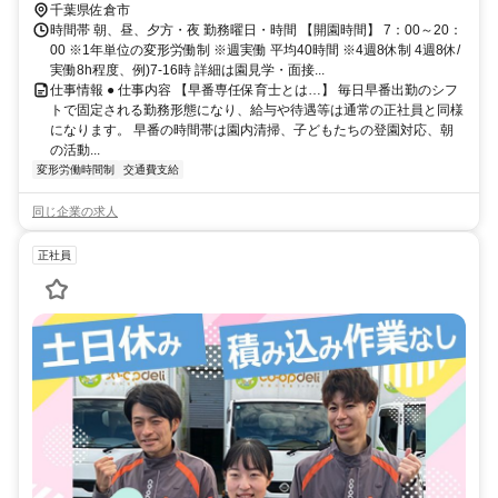
千葉県佐倉市
時間帯 朝、昼、夕方・夜 勤務曜日・時間 【開園時間】 7：00～20：
00 ※1年単位の変形労働制 ※週実働 平均40時間 ※4週8休制 4週8休/
実働8h程度、例)7-16時 詳細は園見学・面接...
仕事情報 ● 仕事内容 【早番専任保育士とは…】 毎日早番出勤のシフ
トで固定される勤務形態になり、給与や待遇等は通常の正社員と同様
になります。 早番の時間帯は園内清掃、子どもたちの登園対応、朝
の活動...
変形労働時間制
交通費支給
同じ企業の求人
正社員