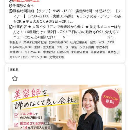
時給1,140円以上
千葉県佐倉市
勤務時間詳細 【ランチ】 9:45～15:30（実働5時間・休憩45分） 【デ
ィナー】 17:30～21:00（実働3.5時間） ★ランチのみ・ディナーのみ
もOK ★平日のみOK ★週2日～OK！...
仕事内容 ★ 人気イタリアンで未経験から働く ★ 覚えるメニューはな
んと！＜4種類だけ＞ 週2日～OK！平日のみの勤務もOK！ 覚えるメ
ニューはなんと4種類だけ♪ ￣￣V￣￣￣￣￣￣￣￣￣￣￣￣☆*...
制服あり
業界未経験者歓迎
扶養内勤務OK
社員登用あり
副業・WワークOK
1日4時間以内OK
主婦・主夫歓迎
フリーター歓迎
シフト自由
学歴不問
車通勤OK
平日のみOK
学生歓迎
経験不問
未経験者歓迎
経験者歓迎
残業なし
月1シフト提出
ブランクOK
交通費支給
正社員