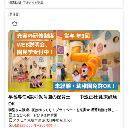
長期歓迎
フルタイム歓迎
正社員
早番専任×認可保育園の保育士 中途正社員/未経験
OK
朝型さん歓迎♪ 夜はゆっくり！プライベートも充実★ 遅番勤務は難しい
けど正社員で働きたい方！
まなびの森 おひさま保育園
アクセス 京成本線 京成臼井駅 徒歩5分
月給220,000円～250,000円