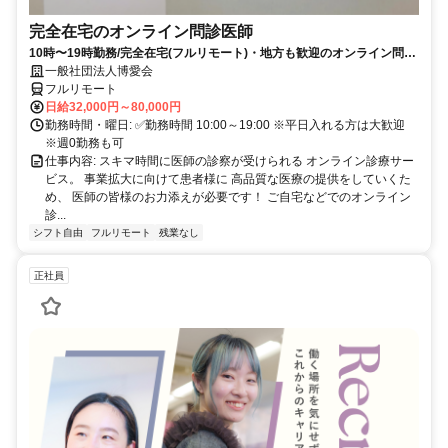
完全在宅のオンライン問診医師
10時〜19時勤務/完全在宅(フルリモート)・地方も歓迎のオンライン問診
業務
一般社団法人博愛会
フルリモート
日給32,000円～80,000円
勤務時間・曜日: ✅勤務時間 10:00～19:00 ※平日入れる方は大歓迎
※週0勤務も可
仕事内容: スキマ時間に医師の診察が受けられる オンライン診療サー
ビス。 事業拡大に向けて患者様に 高品質な医療の提供をしていくた
め、 医師の皆様のお力添えが必要です！ ご自宅などでのオンライン
診...
シフト自由
フルリモート
残業なし
正社員