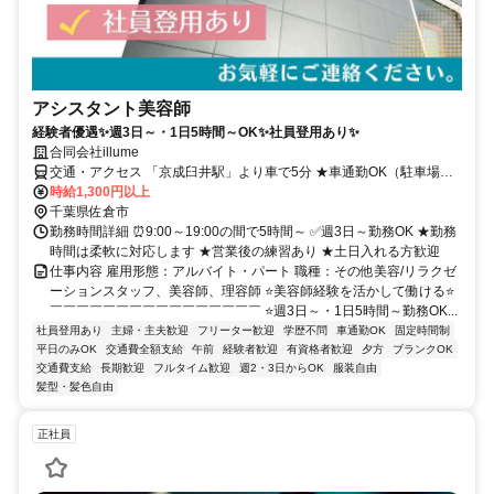
アシスタント美容師
経験者優遇✨週3日～・1日5時間～OK✨社員登用あり✨
合同会社illume
交通・アクセス 「京成臼井駅」より車で5分 ★車通勤OK（駐車場完
備）
時給1,300円以上
千葉県佐倉市
勤務時間詳細 ⏰9:00～19:00の間で5時間～ ✅週3日～勤務OK ★勤務
時間は柔軟に対応します ★営業後の練習あり ★土日入れる方歓迎
仕事内容 雇用形態：アルバイト・パート 職種：その他美容/リラクゼ
ーションスタッフ、美容師、理容師 ⭐美容師経験を活かして働ける⭐
￣￣￣￣￣￣￣￣￣￣￣￣￣￣￣￣ ⭐週3日～・1日5時間～勤務OK...
社員登用あり
主婦・主夫歓迎
フリーター歓迎
学歴不問
車通勤OK
固定時間制
平日のみOK
交通費全額支給
午前
経験者歓迎
有資格者歓迎
夕方
ブランクOK
交通費支給
長期歓迎
フルタイム歓迎
週2・3日からOK
服装自由
髪型・髪色自由
正社員