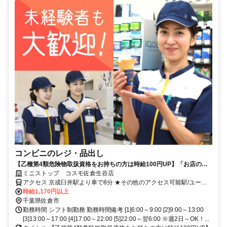
コンビニのレジ・品出し
【乙種第4類危険物取扱資格をお持ちの方は時給100円UP】「お店の雰
囲気が良かったから！」実際にお店を利用したことのある方からもご応
ミニストップ コスモ佐倉生谷店
募頂いています♪募集シフトの中からまずは好きな時間をお選びください
アクセス 京成臼井駅より車で8分 ★その他のアクセス可能駅/ユーカ
☆
リが丘駅、地区センター駅、公園駅、女子大駅 ★県道64号線(佐倉街
時給1,170円以上
道)沿い、生谷交差点そば(ENEOS近く)
千葉県佐倉市
勤務時間 シフト制勤務 勤務時間備考 [1]6:00～9:00 [2]9:00～13:00
[3]13:00～17:00 [4]17:00～22:00 [5]22:00～翌6:00 ※週2日～OK！...