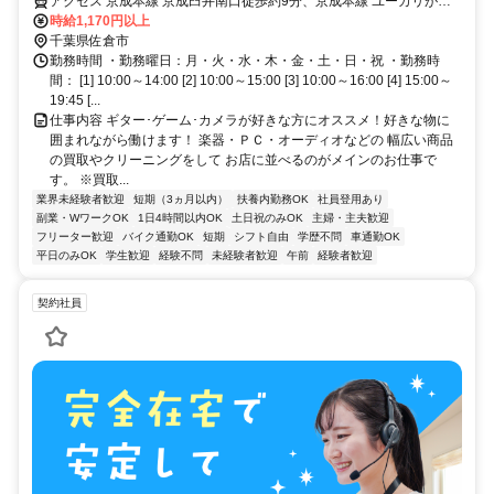
アクセス 京成本線 京成臼井南口徒歩約9分、京成本線 ユーカリが丘
徒歩約33分、山万ユーカリが丘線 ユーカリが丘徒歩約33分 京成電鉄
時給1,170円以上
京成臼井駅より徒歩9分
千葉県佐倉市
勤務時間 ・勤務曜日：月・火・水・木・金・土・日・祝 ・勤務時
間： [1] 10:00～14:00 [2] 10:00～15:00 [3] 10:00～16:00 [4] 15:00～
19:45 [...
仕事内容 ギター･ゲーム･カメラが好きな方にオススメ！好きな物に
囲まれながら働けます！ 楽器・ＰＣ・オーディオなどの 幅広い商品
の買取やクリーニングをして お店に並べるのがメインのお仕事で
す。 ※買取...
業界未経験者歓迎
短期（3ヵ月以内）
扶養内勤務OK
社員登用あり
副業・WワークOK
1日4時間以内OK
土日祝のみOK
主婦・主夫歓迎
フリーター歓迎
バイク通勤OK
短期
シフト自由
学歴不問
車通勤OK
平日のみOK
学生歓迎
経験不問
未経験者歓迎
午前
経験者歓迎
契約社員