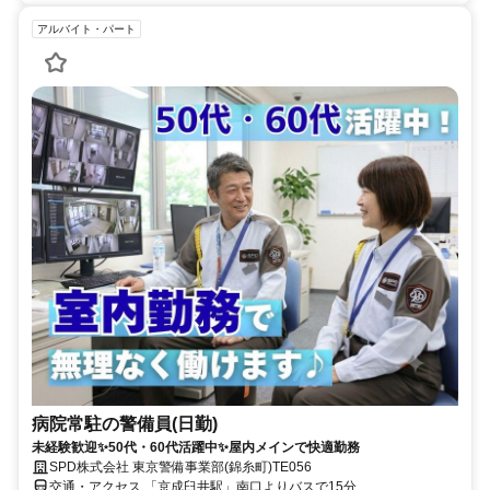
アルバイト・パート
病院常駐の警備員(日勤)
未経験歓迎✨50代・60代活躍中✨屋内メインで快適勤務
SPD株式会社 東京警備事業部(錦糸町)TE056
交通・アクセス 「京成臼井駅」南口よりバスで15分