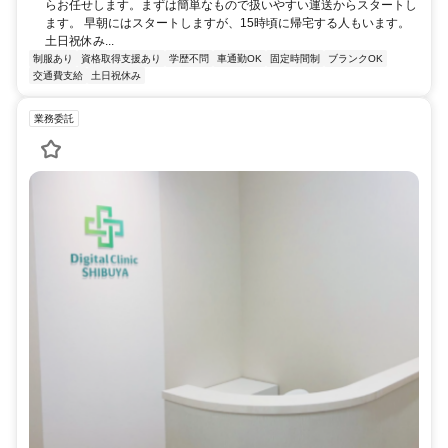
らお任せします。まずは簡単なもので扱いやすい運送からスタートし
ます。 早朝にはスタートしますが、15時頃に帰宅する人もいます。
土日祝休み...
制服あり
資格取得支援あり
学歴不問
車通勤OK
固定時間制
ブランクOK
交通費支給
土日祝休み
業務委託