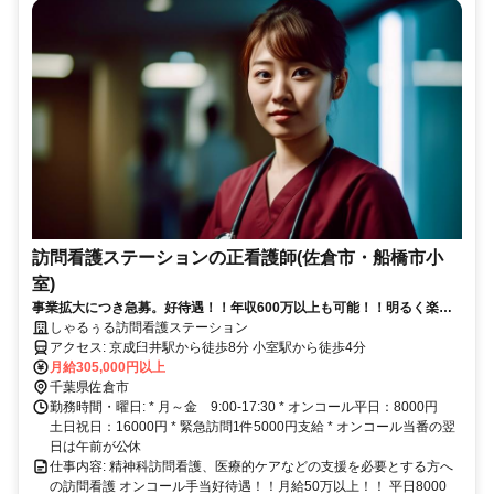
訪問看護ステーションの正看護師(佐倉市・船橋市小
室)
事業拡大につき急募。好待遇！！年収600万以上も可能！！明るく楽し
い職場です。
しゃるぅる訪問看護ステーション
アクセス: 京成臼井駅から徒歩8分 小室駅から徒歩4分
月給305,000円以上
千葉県佐倉市
勤務時間・曜日: * 月～金 9:00-17:30 * オンコール平日：8000円
土日祝日：16000円 * 緊急訪問1件5000円支給 * オンコール当番の翌
日は午前が公休
仕事内容: 精神科訪問看護、医療的ケアなどの支援を必要とする方へ
の訪問看護 オンコール手当好待遇！！月給50万以上！！ 平日8000