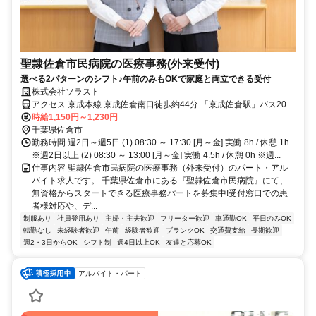
聖隷佐倉市民病院の医療事務(外来受付)
選べる2パターンのシフト♪午前のみもOKで家庭と両立できる受付
株式会社ソラスト
アクセス 京成本線 京成佐倉南口徒歩約44分 「京成佐倉駅」バス20分
／車通勤可
時給1,150円～1,230円
千葉県佐倉市
勤務時間 週2日～週5日 (1) 08:30 ～ 17:30 [月～金] 実働 8h / 休憩 1h
※週2日以上 (2) 08:30 ～ 13:00 [月～金] 実働 4.5h / 休憩 0h ※週...
仕事内容 聖隷佐倉市民病院の医療事務（外来受付）のパート・アル
バイト求人です。 千葉県佐倉市にある『聖隷佐倉市民病院』にて、
無資格からスタートできる医療事務パートを募集中!受付窓口での患
者様対応や、デ...
制服あり
社員登用あり
主婦・主夫歓迎
フリーター歓迎
車通勤OK
平日のみOK
転勤なし
未経験者歓迎
午前
経験者歓迎
ブランクOK
交通費支給
長期歓迎
週2・3日からOK
シフト制
週4日以上OK
友達と応募OK
アルバイト・パート