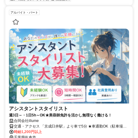
アルバイト・パート
アシスタントスタイリスト
週3日～・1日5h～OK★美容師免許を活かし無理なく働ける！
合同会社illume
交通・アクセス 「京成臼井駅」より車で5分 ★車通勤OK（駐車場完
備）
時給1,200円以上
千葉県佐倉市