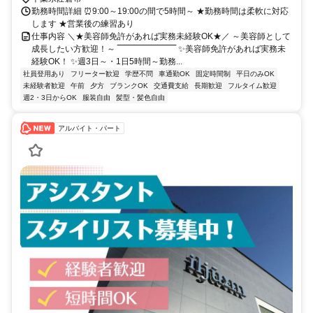
勤務時間詳細 ⏰9:00～19:00の間で5時間～ ★勤務時間は柔軟に対応
します ★営業後の練習あり
仕事内容 ＼★美容師免許があれば実務未経験OK★／ ～美容師として
成長したい方歓迎！～ ‾‾‾‾‾‾‾‾‾‾‾‾‾‾‾‾‾‾‾‾‾ ✨美容師免許があれば実務未
経験OK！ ✨週3日～・1日5時間～勤務...
社員登用あり
フリーター歓迎
学歴不問
車通勤OK
固定時間制
平日のみOK
未経験者歓迎
午前
夕方
ブランクOK
交通費支給
長期歓迎
フルタイム歓迎
週2・3日からOK
服装自由
髪型・髪色自由
アルバイト・パート