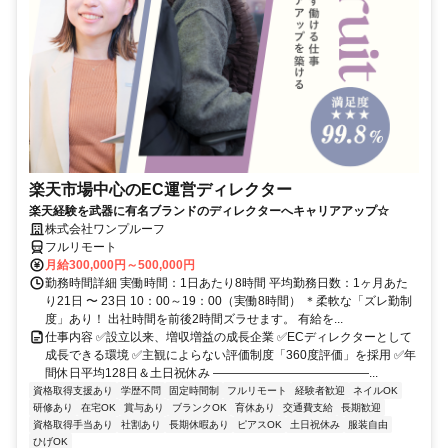
楽天市場中心のEC運営ディレクター
楽天経験を武器に有名ブランドのディレクターへキャリアアップ☆
株式会社ワンプルーフ
フルリモート
月給300,000円～500,000円
勤務時間詳細 実働時間：1日あたり8時間 平均勤務日数：1ヶ月あた
り21日 〜 23日 10：00～19：00（実働8時間） ＊柔軟な「ズレ勤制
度」あり！ 出社時間を前後2時間ズラせます。 有給を...
仕事内容 ✅設立以来、増収増益の成長企業 ✅ECディレクターとして
成長できる環境 ✅主観によらない評価制度「360度評価」を採用 ✅年
間休日平均128日＆土日祝休み ―――――――――――――...
資格取得支援あり
学歴不問
固定時間制
フルリモート
経験者歓迎
ネイルOK
研修あり
在宅OK
賞与あり
ブランクOK
育休あり
交通費支給
長期歓迎
資格取得手当あり
社割あり
長期休暇あり
ピアスOK
土日祝休み
服装自由
ひげOK