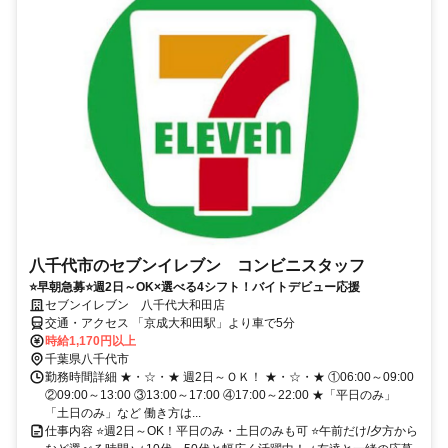
八千代市のセブンイレブン コンビニスタッフ
⭐早朝急募⭐週2日～OK×選べる4シフト！バイトデビュー応援
セブンイレブン 八千代大和田店
交通・アクセス 「京成大和田駅」より車で5分
時給1,170円以上
千葉県八千代市
勤務時間詳細 ★・☆・★ 週2日～ＯＫ！ ★・☆・★ ①06:00～09:00
②09:00～13:00 ③13:00～17:00 ④17:00～22:00 ★「平日のみ」
「土日のみ」など 働き方は...
仕事内容 ⭐週2日～OK！平日のみ・土日のみも可 ⭐午前だけ/夕方から