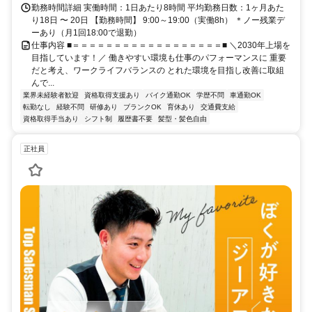
勤務時間詳細 実働時間：1日あたり8時間 平均勤務日数：1ヶ月あた
り18日 〜 20日 【勤務時間】 9:00～19:00（実働8h） ＊ノー残業デ
ーあり（月1回18:00で退勤）
仕事内容 ■＝＝＝＝＝＝＝＝＝＝＝＝＝＝＝＝＝＝■ ＼2030年上場を
目指しています！／ 働きやすい環境も仕事のパフォーマンスに 重要
だと考え、ワークライフバランスの とれた環境を目指し改善に取組
んで...
業界未経験者歓迎
資格取得支援あり
バイク通勤OK
学歴不問
車通勤OK
転勤なし
経験不問
研修あり
ブランクOK
育休あり
交通費支給
資格取得手当あり
シフト制
履歴書不要
髪型・髪色自由
正社員