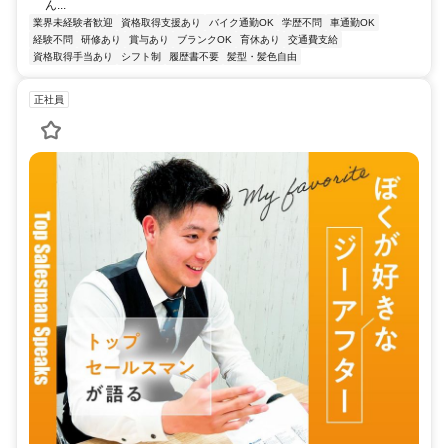
ん...
業界未経験者歓迎
資格取得支援あり
バイク通勤OK
学歴不問
車通勤OK
経験不問
研修あり
賞与あり
ブランクOK
育休あり
交通費支給
資格取得手当あり
シフト制
履歴書不要
髪型・髪色自由
正社員