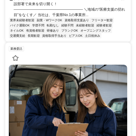
設部署で未来を切り開く！
――――――――――――――――――― ＼地域の“医療支援の切れ
目”をなくす／ 当社は、千葉県No.1の事業所...
業界未経験者歓迎
副業・WワークOK
資格取得支援あり
フリーター歓迎
バイク通勤OK
学歴不問
転勤なし
経験不問
未経験者歓迎
経験者歓迎
ネイルOK
有資格者歓迎
研修あり
ブランクOK
オープニングスタッフ
交通費支給
長期歓迎
資格取得手当あり
ピアスOK
土日祝休み
業務委託