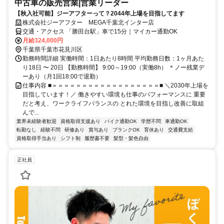
中古車の販売営業|営業リーダー
【秋入社可能】ジーアフターって？2044年上場を目指してます
株式会社ジーアフター MEGA千葉北インター店
交通・アクセス 「勝田台駅」車で15分｜マイカー通勤OK
月給324,000円
千葉県千葉市花見川区
勤務時間詳細 実働時間：1日あたり8時間 平均勤務日数：1ヶ月あた
り18日 〜 20日 【勤務時間】 9:00～19:00（実働8h） ＊ノー残業デ
ーあり（月1回18:00で退勤）
仕事内容 ■＝＝＝＝＝＝＝＝＝＝＝＝＝＝＝＝＝＝■ ＼2030年上場を
目指しています！／ 働きやすい環境も仕事のパフォーマンスに 重要
だと考え、ワークライフバランスの とれた環境を目指し改善に取組
んで...
業界未経験者歓迎
資格取得支援あり
バイク通勤OK
学歴不問
車通勤OK
転勤なし
経験不問
研修あり
賞与あり
ブランクOK
育休あり
交通費支給
資格取得手当あり
シフト制
履歴書不要
髪型・髪色自由
正社員