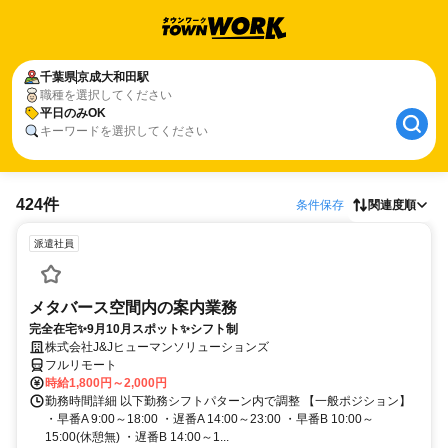
千葉県
京成大和田駅
職種を選択してください
平日のみOK
キーワードを選択してください
424件
条件保存
関連度順
派遣社員
メタバース空間内の案内業務
完全在宅✨9月10月スポット✨シフト制
株式会社J&Jヒューマンソリューションズ
フルリモート
時給1,800円～2,000円
勤務時間詳細 以下勤務シフトパターン内で調整 【一般ポジション】
・早番A 9:00～18:00 ・遅番A 14:00～23:00 ・早番B 10:00～
15:00(休憩無) ・遅番B 14:00～1...