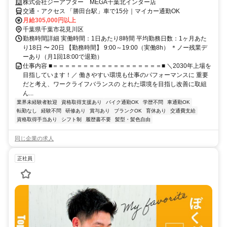
株式会社ジーアフター MEGA千葉北インター店
交通・アクセス 「勝田台駅」車で15分｜マイカー通勤OK
月給305,000円以上
千葉県千葉市花見川区
勤務時間詳細 実働時間：1日あたり8時間 平均勤務日数：1ヶ月あた
り18日 〜 20日 【勤務時間】 9:00～19:00（実働8h） ＊ノー残業デ
ーあり（月1回18:00で退勤）
仕事内容 ■＝＝＝＝＝＝＝＝＝＝＝＝＝＝＝＝＝＝■ ＼2030年上場を
目指しています！／ 働きやすい環境も仕事のパフォーマンスに 重要
だと考え、ワークライフバランスの とれた環境を目指し改善に取組
ん...
業界未経験者歓迎
資格取得支援あり
バイク通勤OK
学歴不問
車通勤OK
転勤なし
経験不問
研修あり
賞与あり
ブランクOK
育休あり
交通費支給
資格取得手当あり
シフト制
履歴書不要
髪型・髪色自由
同じ企業の求人
正社員