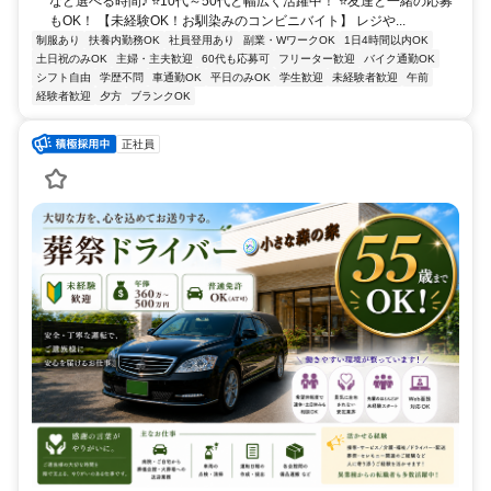
など選べる時間♪ ⭐10代～50代と幅広く活躍中！ ⭐友達と一緒の応募
もOK！ 【未経験OK！お馴染みのコンビニバイト】 レジや...
制服あり
扶養内勤務OK
社員登用あり
副業・WワークOK
1日4時間以内OK
土日祝のみOK
主婦・主夫歓迎
60代も応募可
フリーター歓迎
バイク通勤OK
シフト自由
学歴不問
車通勤OK
平日のみOK
学生歓迎
未経験者歓迎
午前
経験者歓迎
夕方
ブランクOK
正社員