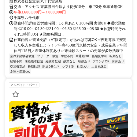
株式会社金宝堂/八千代営業所
交通・アクセス 東葉勝田台駅より徒歩15分、車で3分 ※車通勤OK
年俸3,600,000円～7,000,000円
千葉県八千代市
勤務時間詳細 総労働時間：1ヶ月あたり160時間 実働8ｈ◆選択勤務
制 ◎19:00～04:30 ◎21:00～06:30 ◎23:00～08:30 ★休憩時間それ
ぞれ1時間30分 ★勤務時間は...
仕事内容 ✅普通免許（AT限定可）があれば応募OK ✅夜勤専属で安定
した収入を実現しよう！ ✅年商450億円規模の安定・成長企業 ✅年間
休日115日／希望休制度あり ✅未経験スタートの先輩が多数活躍中...
業界未経験者歓迎
フリーター歓迎
学歴不問
車通勤OK
職場見学可
転勤なし
経験不問
未経験者歓迎
経験者歓迎
残業なし
研修あり
ブランクOK
育休あり
交通費支給
長期歓迎
駅近5分以内
シフト制
社割あり
土日祝休み
友達と応募OK
アルバイト・パート