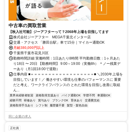
中古車の買取営業
【秋入社可能】ジーアフターって？2068年上場を目指してます
株式会社ジーアフター MEGA千葉北インター店
交通・アクセス 「勝田台駅」車で15分｜マイカー通勤OK
月給380,000円以上
千葉県千葉市花見川区
勤務時間詳細 実働時間：1日あたり8時間 平均勤務日数：1ヶ月あた
り18日 〜 20日 【勤務時間】 9:00～19:00（実働8h） ＊ノー残業デ
ーあり（月1回18:00で退勤）
仕事内容 ■＝＝＝＝＝＝＝＝＝＝＝＝＝＝＝＝＝＝■ ＼2030年上場を
目指しています！／ 働きやすい環境も仕事のパフォーマンスに 重要
だと考え、ワークライフバランスの とれた環境を目指し改善に取組
ん...
業界未経験者歓迎
資格取得支援あり
バイク通勤OK
学歴不問
車通勤OK
経験不問
研修あり
賞与あり
ブランクOK
育休あり
交通費支給
資格取得手当あり
シフト制
履歴書不要
髪型・髪色自由
同じ企業の求人
正社員