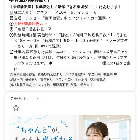
中古車の接客販売
【未経験歓迎】営業職として活躍できる環境がここにはあります！
株式会社ジーアフター MEGA千葉北インター店
交通・アクセス 「勝田台駅」車で15分｜マイカー通勤OK
月給380,000円以上
千葉県千葉市花見川区
勤務時間詳細 実働時間：1日あたり8時間 平均勤務日数：1ヶ月あた
り18日 〜 20日 【勤務時間】 9:00～19:00（実働8h） ＊ノー残業デ
ーあり（月1回18:00で退勤）
仕事内容 頑張りは昇給・昇格にスピーディーに反映◎ 成果や日々の
取り組みを正当に評価。 年齢や社歴に関係なく、早期のキャリアア
ップを目指せます。 ◆――――――――――――― 理想の1台をご案
内...
業界未経験者歓迎
資格取得支援あり
バイク通勤OK
学歴不問
車通勤OK
経験不問
研修あり
賞与あり
ブランクOK
育休あり
交通費支給
資格取得手当あり
シフト制
履歴書不要
髪型・髪色自由
アルバイト・パート