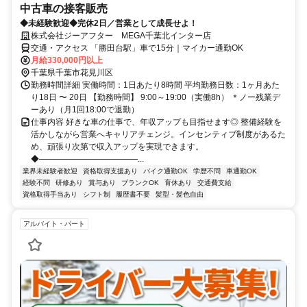
中古車の接客販売
◆未経験歓迎◆完休2日／営業として成長せよ！
株式会社ジーアフター MEGA千葉北インター店
交通・アクセス 「勝田台駅」車で15分｜マイカー通勤OK
月給330,000円以上
千葉県千葉市花見川区
勤務時間詳細 実働時間：1日あたり8時間 平均勤務日数：1ヶ月あた
り18日 〜 20日 【勤務時間】 9:00～19:00（実働8h） ＊ノー残業デ
ーあり（月1回18:00で退勤）
仕事内容 好きな車の仕事で、年収アップも目指せます◎ 整備経験を
活かしながら営業へキャリアチェンジ。インセンティブ制度があるた
め、頑張り次第で収入アップを実現できます。
◆――――――――――――...
業界未経験者歓迎
資格取得支援あり
バイク通勤OK
学歴不問
車通勤OK
経験不問
研修あり
賞与あり
ブランクOK
育休あり
交通費支給
資格取得手当あり
シフト制
履歴書不要
髪型・髪色自由
アルバイト・パート