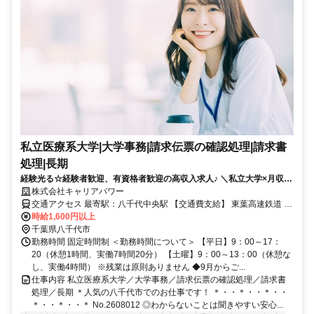
私立医療系大学|大学事務|請求伝票の確認処理|請求書
処理|長期
経験光る☆経験者歓迎、有資格者歓迎の高収入求人♪ ＼私立大学×月収２
５万超☆／物品管理中心の購買サポート事務☆
株式会社キャリアパワー
交通アクセス 最寄駅：八千代中央駅 【交通費支給】 東葉高速鉄道 八
千代中央駅 徒歩9分 京成本線 八千代台駅 バス25分 京成本線 京成大
時給1,600円以上
和田駅 バス32分
千葉県八千代市
勤務時間 固定時間制 ＜勤務時間について＞ 【平日】9：00～17：
20（休憩1時間、実働7時間20分） 【土曜】9：00～13：00（休憩な
し、実働4時間） ※残業は原則ありません ◆9月からご...
仕事内容 私立医療系大学／大学事務／請求伝票の確認処理／請求書
処理／長期 ＊人気の八千代市でのお仕事です！ ＊・・＊・・＊・・
＊・・＊・・＊ No.2608012 ◎わからないことは聞きやすい安心...