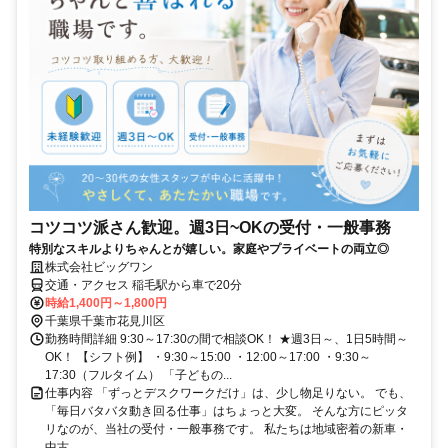
コツコツ派さん歓迎。週3日~OKの受付・一般事務
特別なスキルよりちゃんとが嬉しい。家庭やプライベートの両立◎
株式会社ビッグワン
交通・アクセス 稲毛駅から車で20分
時給1,400円～1,800円
千葉県千葉市花見川区
勤務時間詳細 9:30～17:30の間で相談OK！ ★週3日～、1日5時間～
OK！ 【シフト例】 ・9:30～15:00 ・12:00～17:00 ・9:30～
17:30（フルタイム） 「子どもの...
仕事内容 「ずっとデスクワークだけ」は、少し物足りない。 でも、
「毎日バタバタ動き回る仕事」はちょっと大変。 そんな方にピッタ
リなのが、当社の受付・一般事務です。 私たちは地域密着の新車・
中古...