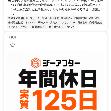
仕事内容 新規立ち上げ部署 スターティングメンバー募集！ 手に職が
つく自動車板金塗装の社員募集！ 自社の販売車両の板金修理がメイ
ンのため安定した仕事量あり、しっかり経験が積める環境。 創業か
ら1...
業界未経験者歓迎
フリーター歓迎
学歴不問
車通勤OK
固定時間制
経験不問
未経験者歓迎
ネイルOK
研修あり
賞与あり
ブランクOK
育休あり
交通費支給
長期歓迎
社割あり
長期休暇あり
寮・社宅あり
ひげOK
正社員