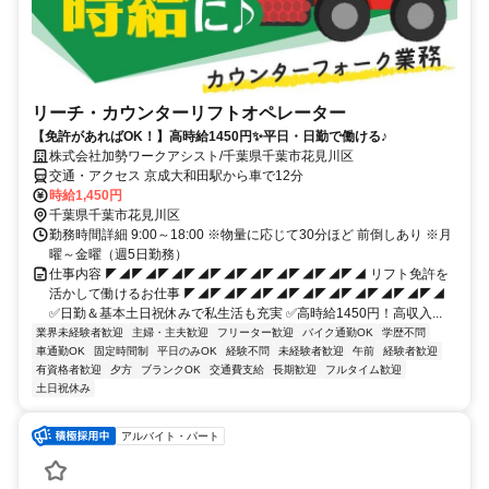
リーチ・カウンターリフトオペレーター
【免許があればOK！】高時給1450円✨平日・日勤で働ける♪
株式会社加勢ワークアシスト/千葉県千葉市花見川区
交通・アクセス 京成大和田駅から車で12分
時給1,450円
千葉県千葉市花見川区
勤務時間詳細 9:00～18:00 ※物量に応じて30分ほど 前倒しあり ※月
曜～金曜（週5日勤務）
仕事内容 ◤◢◤◢◤◢◤◢◤◢◤◢◤◢◤◢◤◢◤◢ リフト免許を
活かして働けるお仕事 ◤◢◤◢◤◢◤◢◤◢◤◢◤◢◤◢◤◢◤◢
✅日勤＆基本土日祝休みで私生活も充実 ✅高時給1450円！高収入...
業界未経験者歓迎
主婦・主夫歓迎
フリーター歓迎
バイク通勤OK
学歴不問
車通勤OK
固定時間制
平日のみOK
経験不問
未経験者歓迎
午前
経験者歓迎
有資格者歓迎
夕方
ブランクOK
交通費支給
長期歓迎
フルタイム歓迎
土日祝休み
アルバイト・パート