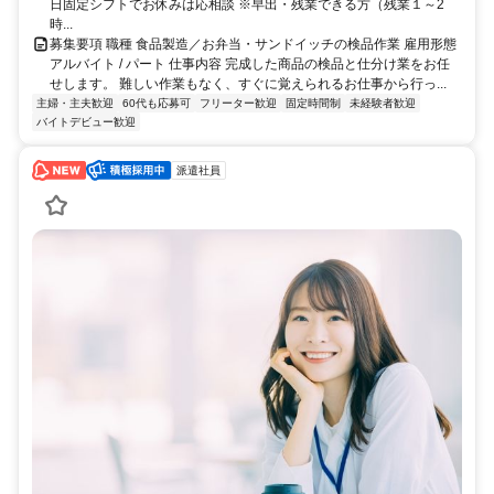
日固定シフトでお休みは応相談 ※早出・残業できる方（残業１～2
時...
募集要項 職種 食品製造／お弁当・サンドイッチの検品作業 雇用形態
アルバイト / パート 仕事内容 完成した商品の検品と仕分け業をお任
せします。 難しい作業もなく、すぐに覚えられるお仕事から行っ...
主婦・主夫歓迎
60代も応募可
フリーター歓迎
固定時間制
未経験者歓迎
バイトデビュー歓迎
派遣社員