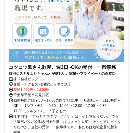
コツコツ派さん歓迎。週3日~OKの受付・一般事務
特別なスキルよりちゃんとが嬉しい。家庭やプライベートの両立◎
株式会社ビッグワン
交通・アクセス 稲毛駅から車で20分
時給1,400円～1,800円
千葉県千葉市花見川区
勤務時間詳細 9:30～17:30の間で相談OK！ ★週3日～、1日5時間～
OK！ 【シフト例】 ・9:30～15:00 ・12:00～17:00 ・9:30～
17:30（フルタイム） 「子どもの...
仕事内容 「ずっとデスクワークだけ」は、少し物足りない。 でも、
「毎日バタバタ動き回る仕事」はちょっと大変。 そんな方にピッタ
リなのが、当社の受付・一般事務です。 私たちは地域密着の新車・
中古...