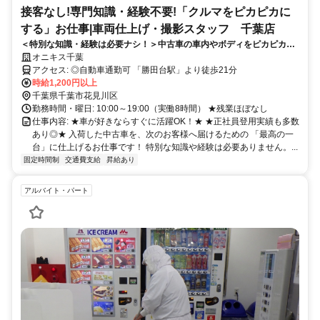
接客なし!専門知識・経験不要!「クルマをピカピカに
する」お仕事|車両仕上げ・撮影スタッフ 千葉店
＜特別な知識・経験は必要ナシ！＞中古車の車内やボディをピカピカに
することだけに没頭！「車は好きだけど、営業や接客はちょっと…」
オニキス千葉
「一人で黙々と作業を進めるのが好き」 そんな方にぴったりのお仕事で
アクセス: ◎自動車通勤可 「勝田台駅」より徒歩21分
す◎
時給1,200円以上
千葉県千葉市花見川区
勤務時間・曜日: 10:00～19:00（実働8時間） ★残業ほぼなし
仕事内容: ★車が好きならすぐに活躍OK！★ ★正社員登用実績も多数
あり◎★ 入荷した中古車を、次のお客様へ届けるための 「最高の一
台」に仕上げるお仕事です！ 特別な知識や経験は必要ありません。...
固定時間制
交通費支給
昇給あり
アルバイト・パート