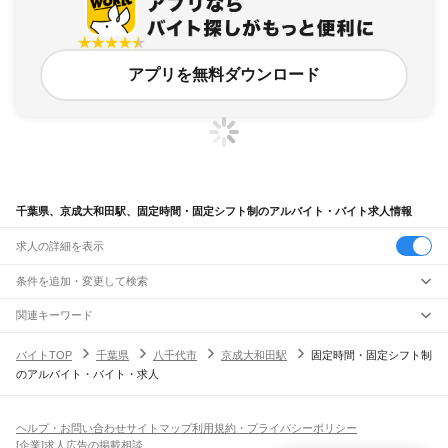
アプリを無料ダウンロード
千葉県、京成大和田駅、固定時間・固定シフト制のアルバイト・バイト求人情報
求人の詳細を表示
条件を追加・変更して検索
市区町村を追加・変更
関連キーワード
完全在宅ワーク 全国
シール貼り 在宅
現在地周辺
ガチャガチャ
犬カフェ
千葉県
駅を追加・変更
バイトTOP
千葉県
八千代市
京成大和田駅
固定時間・固定シフト制
千葉県
すべて
のアルバイト・バイト・求人
千葉市
すべて
職種を追加・変更
JR武蔵野線
中央区
花見川区
稲毛区
若葉区
緑区
美浜区
南流山駅
新松戸駅
新八柱駅
東松戸駅
市川大野駅
船橋法典駅
西船橋駅
飲食・フードサービス
銚子市
市川市
船橋市
館山市
木更津市
松戸市
野田市
茂原市
成田市
佐倉市
東金市
特徴を追加・変更
飲食・フードサービス
すべて
ヘルプ・お問い合わせ
サイトマップ
利用規約・プライバシーポリシー
JR中央・総武線
旭市
習志野市
柏市
勝浦市
市原市
流山市
八千代市
我孫子市
鴨川市
鎌ケ谷市
ホールスタッフ
キッチンスタッフ
皿洗い・洗い場
精肉・鮮魚加工
給食調理
人気
[企業]求人広告の掲載相談
市川駅
本八幡駅
下総中山駅
西船橋駅
船橋駅
東船橋駅
津田沼駅
幕張本郷駅
幕張駅