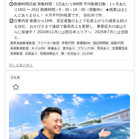
勤務時間詳細 実働時間：1日あたり8時間 平均勤務日数：1ヶ月あた
り18日 〜 20日 勤務時間／9：30～19：00（実働8h） ★残業はほと
んどありません！ ※月平均5h程度です。 自社内で作...
仕事内容 創業から18年、安定基盤のもとで右肩上がりの成長を続け
る当社。 おかげさまで連続で最高売上を更新し、事業拡大の波はさ
らに加速中！ 2024年11月には西日本エリアへ、2025年7月には北陸
エ...
業界未経験者歓迎
フリーター歓迎
学歴不問
車通勤OK
固定時間制
経験不問
未経験者歓迎
ネイルOK
研修あり
賞与あり
ブランクOK
育休あり
交通費支給
長期歓迎
社割あり
長期休暇あり
寮・社宅あり
ひげOK
同じ企業の求人
正社員