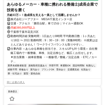
あらゆるメーカー・車種に携われる整備士|成長企業で
技術を磨く
月給33万～！急成長を支える一員として活躍しませんか？
株式会社ジーアフター MEGA千葉北インター店
交通・アクセス 「勝田台駅」車で15分｜マイカー通勤OK
月給380,000円以上
千葉県千葉市花見川区
勤務時間詳細 実働時間：1日あたり8時間 平均勤務日数：1ヶ月あた
り18日 〜 20日 勤務時間：9：30～19：00（実働8時間） ※残業はほ
とんどありません！ ワークライフバランスも取りやすい...
仕事内容 ＜あらゆる車種を担当でき、スキルUPも叶う環境＞ 自社整
備工場内で一般整備、車検、法定点検など、幅広くお任せします。
▼担当業務 ・納車前整備 ・一般修理／整備／法定点検 ・ETC／カー
ナ...
業界未経験者歓迎
資格取得支援あり
学歴不問
車通勤OK
固定時間制
転勤なし
経験不問
研修あり
賞与あり
ブランクOK
育休あり
交通費支給
社割あり
寮・社宅あり
髪型・髪色自由
同じ企業の求人
業務委託