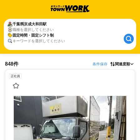
千葉県
京成大和田駅
職種を選択してください
固定時間・固定シフト制
キーワードを選択してください
848件
条件保存
関連度順
正社員