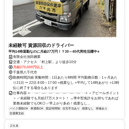
未経験可 資源回収のドライバー
平均14時退勤なのに月給27万円！？30～40代男性活躍中⭐
有限会社池田鋼業
交通・アクセス 「村上駅」より徒歩10分
月給270,000円以上
千葉県八千代市
勤務時間詳細 実働時間：1日あたり8時間 平均勤務日数：1ヶ月あた
り21日 〜 22日 8:00～17:00 ⭐残業なし ⭐平均して14時あがり ⭐13時
位に終了する場合もあります
仕事内容 ⭐･･･―･･―･･―･･―･･―･･―･･―･･･⭐ ＜アピールポイント
＞ ✅未経験でも月給27万スタート！ →準中型免許をお持ちであれば
業務未経験でもOK◎ ✅早上がり多め！残業なし...
バイク通勤OK
車通勤OK
固定時間制
住宅手当あり
残業なし
研修あり
交通費支給
正社員