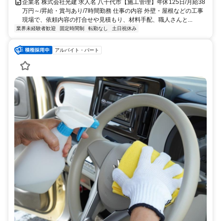
企業名 株式会社光建 求人名 八千代市【施工管理】年休125日/月給38
万円～/昇給・賞与あり/7時間勤務 仕事の内容 外壁・屋根などの工事
現場で、依頼内容の打合せや見積もり、材料手配、職人さんと...
業界未経験者歓迎
固定時間制
転勤なし
土日祝休み
アルバイト・パート