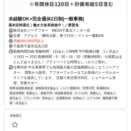
未経験OK×完全週休2日制|一般事務|
基本定時退社｜働き方改革推進中！／要普免
株式会社ジーアフター MEGA千葉北インター店
交通・アクセス 「勝田台駅」車で15分｜マイカー通勤OK
月給260,500円以上
千葉県千葉市花見川区
勤務時間詳細 実働時間：1日あたり8時間 平均勤務日数：1ヶ月あた
り18日 〜 20日 勤務時間：9：30～18：30（実働8時間） ※残業はほ
とんどありません！ プライベートな時間もしっかりと取れ...
仕事内容 中古車業界でも地域最大級の店舗展開をおこなうジーアフ
ター。 買取から販売、アフターフォローまでお客様のトータルカー
ライフを提供しています。 店舗で来店受付対応、ショールーム管
理、営業サポー...
業界未経験者歓迎
資格取得支援あり
バイク通勤OK
学歴不問
車通勤OK
固定時間制
転勤なし
経験不問
未経験者歓迎
ネイルOK
残業なし
研修あり
賞与あり
ブランクOK
育休あり
交通費支給
社割あり
ピアスOK
履歴書不要
寮・社宅あり
業務委託