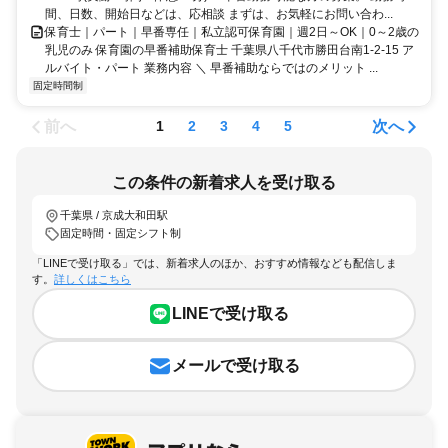
間、日数、開始日などは、応相談 まずは、お気軽にお問い合わ...
保育士｜パート｜早番専任｜私立認可保育園｜週2日～OK｜0～2歳の
乳児のみ 保育園の早番補助保育士 千葉県八千代市勝田台南1-2-15 ア
ルバイト・パート 業務内容 ＼ 早番補助ならではのメリット ...
固定時間制
前へ
次へ
1
2
3
4
5
この条件の新着求人を受け取る
千葉県 / 京成大和田駅
固定時間・固定シフト制
「LINEで受け取る」では、新着求人のほか、おすすめ情報なども配信しま
す。
詳しくはこちら
LINEで受け取る
メールで受け取る