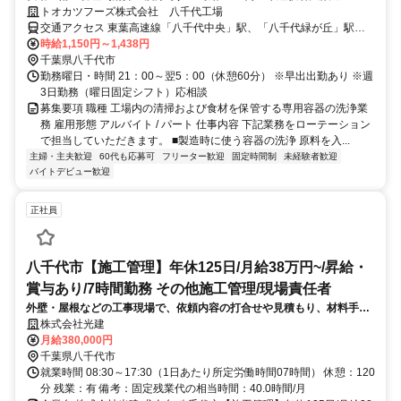
トオカツフーズ株式会社 八千代工場
交通アクセス 東葉高速線「八千代中央」駅、「八千代緑が丘」駅よ
り送迎バス10分 京成本線「八千代台」駅より送迎バス15分
時給1,150円～1,438円
千葉県八千代市
勤務曜日・時間 21：00～翌5：00（休憩60分） ※早出出勤あり ※週
3日勤務（曜日固定シフト）応相談
募集要項 職種 工場内の清掃および食材を保管する専用容器の洗浄業
務 雇用形態 アルバイト / パート 仕事内容 下記業務をローテーション
で担当していただきます。 ■製造時に使う容器の洗浄 原料を入...
主婦・主夫歓迎
60代も応募可
フリーター歓迎
固定時間制
未経験者歓迎
バイトデビュー歓迎
正社員
八千代市【施工管理】年休125日/月給38万円~/昇給・
賞与あり/7時間勤務 その他施工管理/現場責任者
外壁・屋根などの工事現場で、依頼内容の打合せや見積もり、材料手
配、職人さんとの連携を行い、工事が円滑に進むよう管理していただき
株式会社光建
ます。
月給380,000円
千葉県八千代市
就業時間 08:30～17:30（1日あたり所定労働時間07時間） 休憩：120
分 残業：有 備考：固定残業代の相当時間：40.0時間/月