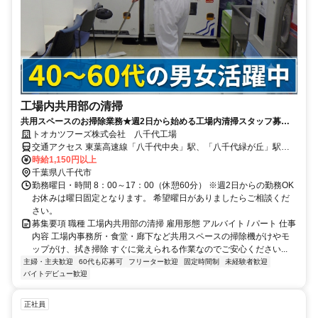
工場内共用部の清掃
共用スペースのお掃除業務★週2日から始める工場内清掃スタッフ募集
★「まだまだ働きたい」を応援
トオカツフーズ株式会社 八千代工場
交通アクセス 東葉高速線「八千代中央」駅、「八千代緑が丘」駅よ
り送迎バス10分 京成本線「八千代台」駅より送迎バス15分
時給1,150円以上
千葉県八千代市
勤務曜日・時間 8：00～17：00（休憩60分） ※週2日からの勤務OK
お休みは曜日固定となります。 希望曜日がありましたらご相談くだ
さい。
募集要項 職種 工場内共用部の清掃 雇用形態 アルバイト / パート 仕事
内容 工場内事務所・食堂・廊下など共用スペースの掃除機がけやモ
ップがけ、拭き掃除 すぐに覚えられる作業なのでご安心ください...
主婦・主夫歓迎
60代も応募可
フリーター歓迎
固定時間制
未経験者歓迎
バイトデビュー歓迎
正社員