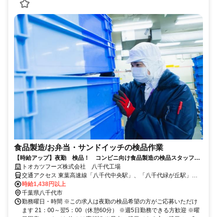
食品製造/お弁当・サンドイッチの検品作業
【時給アップ】夜勤 検品！ コンビニ向け食品製造の検品スタッフ
性別年齢関係なく大活躍！
トオカツフーズ株式会社 八千代工場
交通アクセス 東葉高速線「八千代中央駅」、「八千代緑が丘駅」、
京成本線「八千代台駅」から送迎バスあり 車、バイク、自転車での
時給1,438円以上
通勤も可
千葉県八千代市
勤務曜日・時間 ※この求人は夜勤の検品希望の方がご応募いただけ
ます 21：00～翌5：00（休憩60分） ※週5日勤務できる方歓迎 ※曜