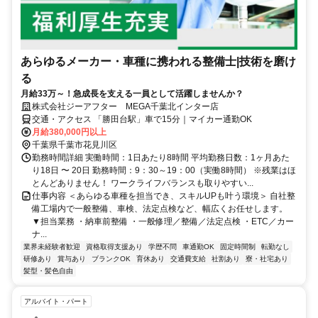
あらゆるメーカー・車種に携われる整備士|技術を磨け
る
月給33万～！急成長を支える一員として活躍しませんか？
株式会社ジーアフター MEGA千葉北インター店
交通・アクセス 「勝田台駅」車で15分｜マイカー通勤OK
月給380,000円以上
千葉県千葉市花見川区
勤務時間詳細 実働時間：1日あたり8時間 平均勤務日数：1ヶ月あた
り18日 〜 20日 勤務時間：9：30～19：00（実働8時間） ※残業はほ
とんどありません！ ワークライフバランスも取りやすい...
仕事内容 ＜あらゆる車種を担当でき、スキルUPも叶う環境＞ 自社整
備工場内で一般整備、車検、法定点検など、幅広くお任せします。
▼担当業務 ・納車前整備 ・一般修理／整備／法定点検 ・ETC／カー
ナ...
業界未経験者歓迎
資格取得支援あり
学歴不問
車通勤OK
固定時間制
転勤なし
研修あり
賞与あり
ブランクOK
育休あり
交通費支給
社割あり
寮・社宅あり
髪型・髪色自由
アルバイト・パート