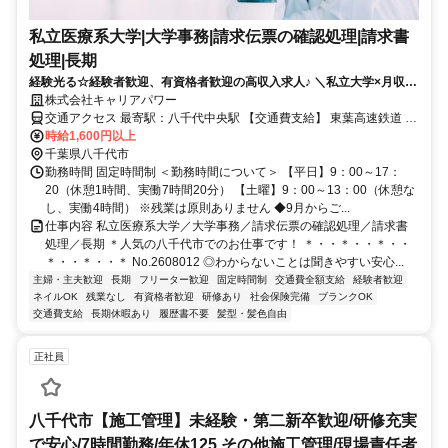
私立医療系大学|大学事務|請求伝票の確認処理|請求書
処理|長期
経験光る☆経験者歓迎、有資格者歓迎の高収入求人♪ ＼私立大学×月収２
５万超☆／物品管理中心の購買サポート事務☆
株式会社キャリアパワー
交通アクセス 最寄駅：八千代中央駅 【交通費支給】 東葉高速鉄道 八
千代中央駅 徒歩9分 京成本線 八千代台駅 バス25分 京成本線 京成大
時給1,600円以上
和田駅 バス32分
千葉県八千代市
勤務時間 固定時間制 ＜勤務時間について＞ 【平日】9：00～17：
20（休憩1時間、実働7時間20分） 【土曜】9：00～13：00（休憩な
し、実働4時間） ※残業は原則ありません ◆9月からご...
仕事内容 私立医療系大学／大学事務／請求伝票の確認処理／請求書
処理／長期 ＊人気の八千代市でのお仕事です！ ＊・・＊・・＊・・
＊・・＊・・＊ No.2608012 ◎わからないことは聞きやすい安心...
主婦・主夫歓迎
長期
フリーター歓迎
固定時間制
交通費全額支給
経験者歓迎
ネイルOK
残業なし
有資格者歓迎
研修あり
社会保険完備
ブランクOK
交通費支給
長期休暇あり
履歴書不要
髪型・髪色自由
正社員
八千代市【施工管理】未経験・第二新卒歓迎/研修充実
で安心/7時間勤務/年休125 その他施工管理/現場責任者