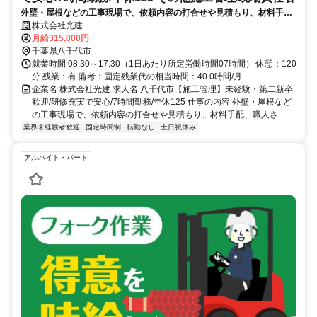
外壁・屋根などの工事現場で、依頼内容の打合せや見積もり、材料手
配、職人さんとの連携を行い、工事が円滑に進むよう管理する仕事で
株式会社光建
す。研修が充実しており、未経験の方でも安心です。
月給315,000円
千葉県八千代市
就業時間 08:30～17:30（1日あたり所定労働時間07時間） 休憩：120
分 残業：有 備考：固定残業代の相当時間：40.0時間/月
企業名 株式会社光建 求人名 八千代市【施工管理】未経験・第二新卒
歓迎/研修充実で安心/7時間勤務/年休125 仕事の内容 外壁・屋根など
の工事現場で、依頼内容の打合せや見積もり、材料手配、職人さ...
業界未経験者歓迎
固定時間制
転勤なし
土日祝休み
アルバイト・パート