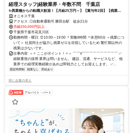
経理スタッフ|経験業界・年数不問 千葉店
✨異業種からの転職大歓迎！【月給25万円～】【賞与年2回】【残業ほ
ぼなし】＊皆で支え合う穏やかな職場で経理経験を活かしませんか？
オニキス千葉
アクセス: ◎自動車通勤可 勝田台駅 徒歩21分
月給250,000円以上
千葉県千葉市花見川区
勤務時間・曜日: ⏰10:00～19:00 ＊実働8時間 ＊休憩60分 ＜残業につ
いて＞ 社員同士が協力し残業ゼロを目指しているため 繁忙期以外の
残業は少ないです。
仕事内容: ＜✧ ここがポイント！✧＞ ￣￣V￣￣￣￣￣￣￣￣￣￣ ✅
経験重視の採用 業界は問いません。 建設、流通、サービスなど、 他
業界での経理実務経験があれば即戦力としてお迎えします。 ✅...
固定時間制
残業なし
昇給あり
同じ企業の求人
アルバイト・パート