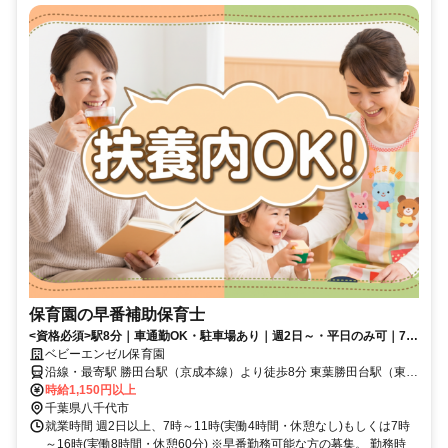
保育園の早番補助保育士
<資格必須>駅8分｜車通勤OK・駐車場あり｜週2日～・平日のみ可｜7～
11時か7～16時｜扶養内OK
ベビーエンゼル保育園
沿線・最寄駅 勝田台駅（京成本線）より徒歩8分 東葉勝田台駅（東葉
高速鉄道）より徒歩10分 村上（千葉県）駅（東葉高速鉄道）より徒
時給1,150円以上
歩20分
千葉県八千代市
就業時間 週2日以上、7時～11時(実働4時間・休憩なし)もしくは7時
～16時(実働8時間・休憩60分) ※早番勤務可能な方の募集。 勤務時