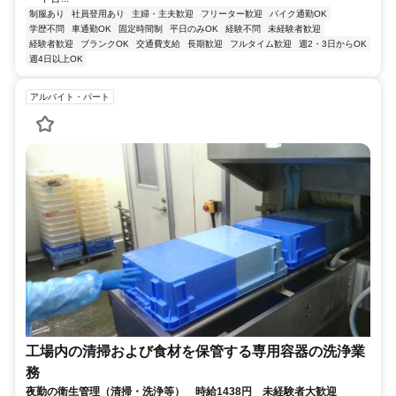
制服あり
社員登用あり
主婦・主夫歓迎
フリーター歓迎
バイク通勤OK
学歴不問
車通勤OK
固定時間制
平日のみOK
経験不問
未経験者歓迎
経験者歓迎
ブランクOK
交通費支給
長期歓迎
フルタイム歓迎
週2・3日からOK
週4日以上OK
アルバイト・パート
工場内の清掃および食材を保管する専用容器の洗浄業
務
夜勤の衛生管理（清掃・洗浄等） 時給1438円 未経験者大歓迎