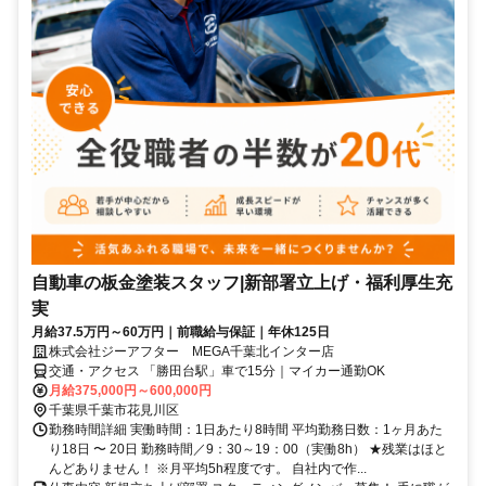
自動車の板金塗装スタッフ|新部署立上げ・福利厚生充
実
月給37.5万円～60万円｜前職給与保証｜年休125日
株式会社ジーアフター MEGA千葉北インター店
交通・アクセス 「勝田台駅」車で15分｜マイカー通勤OK
月給375,000円～600,000円
千葉県千葉市花見川区
勤務時間詳細 実働時間：1日あたり8時間 平均勤務日数：1ヶ月あた
り18日 〜 20日 勤務時間／9：30～19：00（実働8h） ★残業はほと
んどありません！ ※月平均5h程度です。 自社内で作...