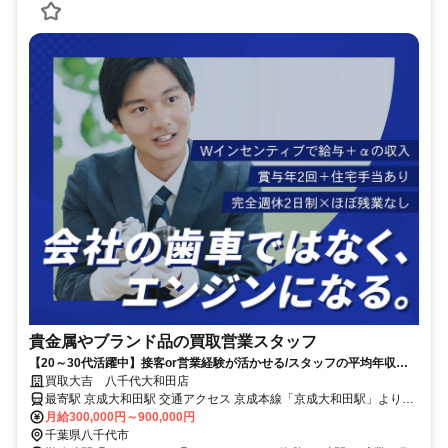
貴金属やブランド品の買取営業スタッフ
【20～30代活躍中】接客or営業経験が活かせる/スタッフの平均年収
1,000万円以上！Wインセンティブあり｜ノルマなし
買取大吉 八千代大和田店
最寄駅 京成大和田駅 交通アクセス 京成本線「京成大和田駅」より徒
歩3分 ※勤務地は買取大吉 八千代大和田店です ●交通費支給 ●車通勤
月給300,000円～900,000円
OK
千葉県八千代市