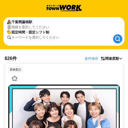
千葉県
千葉県
巌根駅
巌根駅
職種を選択してください
固定時間・固定シフト制
固定時間・固定シフト制
キーワードを選択してください
826件
条件保存
関連度順
業務委託