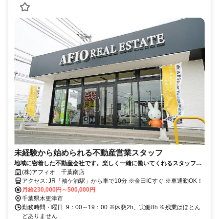
未経験から始められる不動産営業スタッフ
地域に密着した不動産会社です。楽しく一緒に働いてくれるスタッフを
募集します。未経験者に嬉しい！＜安定高収入＆飛び込み営業・営業ノ
(株)アフィオ 千葉南店
ルマなし＞不動産業界未経験の方大歓迎！男女ともにご応募をお待ちし
アクセス: JR「袖ケ浦駅」から車で10分 ※金田ICすぐ ※車通勤OK！
ております！
月給230,000円～500,000円
千葉県木更津市
勤務時間・曜日: 9：00～19：00 ※休憩2h、実働8h ※残業はほとん
どありません