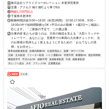
株式会社リアライズコーポレーション 木更津営業所
交通・アクセス 袖ケ浦ICより車で8分
時給1,700円以上
千葉県木更津市
勤務時間詳細 9:00〜18:00（休憩1時間） 10:00-17:00等、9:00～
18:00の中で短時間勤務もOK ⭐平日のみの勤務！ ⭐週2日〜ご相談に
応じます。 「ご家族の予定で、この週は週...
仕事内容 私たちが扱うのは、日本の物流を支える「大型トラックや
トレーラー」 あなたには、営業所での車両の入出庫チェックや、 次
のお客様が気持ちよく使えるようにするための 「おもてなしの清
掃」をお任せし...
業界未経験者歓迎
扶養内勤務OK
社員登用あり
副業・WワークOK
主婦・主夫歓迎
フリーター歓迎
バイク通勤OK
学歴不問
車通勤OK
固定時間制
職場見学可
平日のみOK
経験不問
未経験者歓迎
午前
経験者歓迎
月1シフト提出
夕方
ブランクOK
交通費支給
正社員