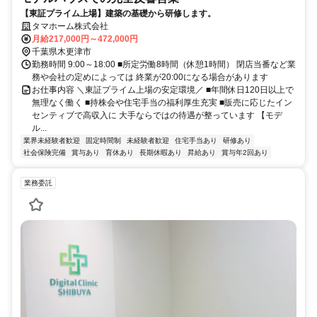
【東証プライム上場】建築の基礎から研修します。
タマホーム株式会社
月給217,000円～472,000円
千葉県木更津市
勤務時間 9:00～18:00 ■所定労働8時間（休憩1時間） 閉店当番など業
務や会社の定めによっては 終業が20:00になる場合があります
お仕事内容 ＼東証プライム上場の安定環境／ ■年間休日120日以上で
無理なく働く ■持株会や住宅手当の福利厚生充実 ■販売に応じたイン
センティブで高収入に 大手ならではの待遇が整っています 【モデ
ル...
業界未経験者歓迎
固定時間制
未経験者歓迎
住宅手当あり
研修あり
社会保険完備
賞与あり
育休あり
長期休暇あり
昇給あり
賞与年2回あり
業務委託