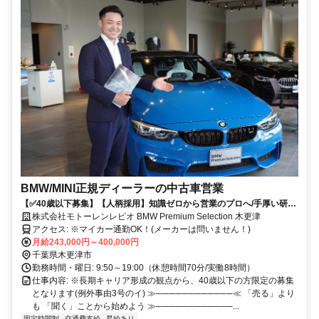
BMW/MINI正規ディーラーの中古車営業
【✅40歳以下募集】【人柄採用】知識ゼロから営業のプロへ/手厚い研修
とチームのサポートで、あなたの成長を応援します！
株式会社モトーレンレピオ BMW Premium Selection 木更津
アクセス: ※マイカー通勤OK！(メーカーは問いません！)
月給243,000円～400,000円
千葉県木更津市
勤務時間・曜日: 9:50～19:00（休憩時間70分/実働8時間）
仕事内容: ※長期キャリア形成の観点から、40歳以下の方限定の募集
となります(例外事由3号のイ) ≫────────────≪ 「売る」より
も 「聞く」ことから始めよう ≫────────────...
固定時間制
交通費支給
昇給あり