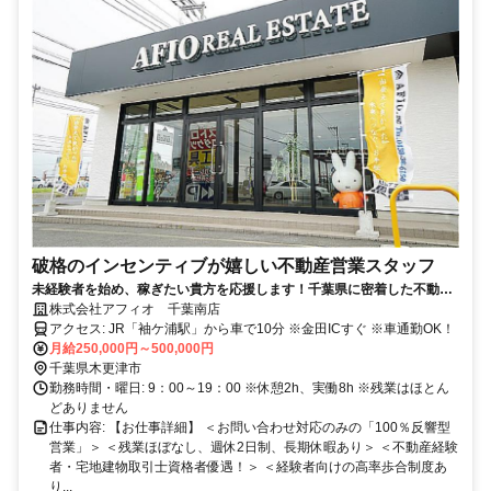
破格のインセンティブが嬉しい不動産営業スタッフ
未経験者を始め、稼ぎたい貴方を応援します！千葉県に密着した不動産
会社です。一緒に働いてもらえるスタッフを募集します。不動産経験者
株式会社アフィオ 千葉南店
に嬉しい！＜千葉県内不動産会社屈指の高歩合率！＞完全反響営業×県
アクセス: JR「袖ケ浦駅」から車で10分 ※金田ICすぐ ※車通勤OK！
内屈指の歩合給！自分のペースで働けます。
月給250,000円～500,000円
千葉県木更津市
勤務時間・曜日: 9：00～19：00 ※休憩2h、実働8h ※残業はほとん
どありません
仕事内容: 【お仕事詳細】 ＜お問い合わせ対応のみの「100％反響型
営業」＞ ＜残業ほぼなし、週休2日制、長期休暇あり＞ ＜不動産経験
者・宅地建物取引士資格者優遇！＞ ＜経験者向けの高率歩合制度あ
り...