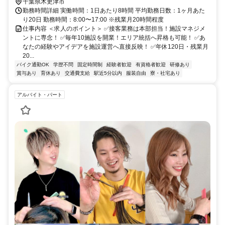
千葉県木更津市
勤務時間詳細 実働時間：1日あたり8時間 平均勤務日数：1ヶ月あた
り20日 勤務時間：8:00〜17:00 ※残業月20時間程度
仕事内容 ＜求人のポイント＞ ✅接客業務は本部担当！施設マネジメ
ントに専念！ ✅毎年10施設を開業！エリア統括へ昇格も可能！ ✅あ
なたの経験やアイデアを施設運営へ直接反映！ ✅年休120日・残業月
20...
バイク通勤OK
学歴不問
固定時間制
経験者歓迎
有資格者歓迎
研修あり
賞与あり
育休あり
交通費支給
駅近5分以内
服装自由
寮・社宅あり
アルバイト・パート