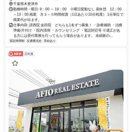
どです。
千葉県木更津市
勤務時間・曜日: 9：00 ～ 18：00 ※曜日変動なし 昼休憩 12：00
～13：00 残業 月３～５時間程度（1日あたり10分程度） 1分単位で
残業代が出ます。
仕事内容: 請西院 金田院 どちらも1名ずつ募集！ ・診療補助 ・治療
準備/片付け ・院内清掃 ・カウンセリング ・電話対応等 ※適正があ
る方には受付業務を行ってもらう場合があります。 未経験の...
固定時間制
交通費支給
昇給あり
正社員