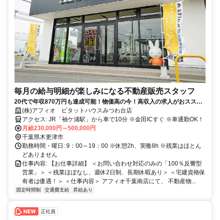
毎月の給与明細が楽しみになる不動産販売スタッフ
20代で年収870万円も達成可能！物価高の今！高収入の求人がおススメ
◎あなたのキャリアチェンジをサポートします。稼げる環境をスタッフ
(株)アフィオ ピタットハウスみつわ台店
全員でご用意致します。ノルマなし＆千葉県内屈指の高インセンティブ
アクセス: JR「袖ケ浦駅」から車で10分 ※金田ICすぐ ※車通勤OK！
の不動産会社です。
月給230,000円～500,000円
千葉県木更津市
勤務時間・曜日: 9：00～19：00 ※休憩2h、実働8h ※残業はほとん
どありません
仕事内容: 【お仕事詳細】 ＜お問い合わせ対応のみの「100％反響型
営業」＞ ＜残業ほぼなし、週休2日制、長期休暇あり＞ ＜宅建資格保
有者は優遇！＞ ＜仕事内容＞ アフィオ千葉南店にて、 不動産物...
固定時間制
交通費支給
昇給あり
正社員