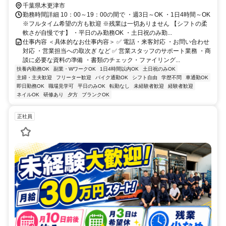
千葉県木更津市
勤務時間詳細 10：00～19：00の間で ・週3日～OK ・1日4時間～OK
※フルタイム希望の方も歓迎 ※残業は一切ありません 【シフトの柔
軟さが自慢です】 ・平日のみ勤務OK ・土日祝のみ勤...
仕事内容 ＜具体的なお仕事内容＞ ✅ 電話・来客対応 ・お問い合わせ
対応 ・営業担当への取次ぎ など ✅ 営業スタッフのサポート業務 ・商
談に必要な資料の準備 ・書類のチェック・ファイリング...
扶養内勤務OK
副業・WワークOK
1日4時間以内OK
土日祝のみOK
主婦・主夫歓迎
フリーター歓迎
バイク通勤OK
シフト自由
学歴不問
車通勤OK
即日勤務OK
職場見学可
平日のみOK
転勤なし
未経験者歓迎
経験者歓迎
ネイルOK
研修あり
夕方
ブランクOK
正社員