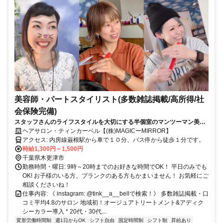
美容師・パートスタイリスト(多数雑誌掲載/高所得/社
会保険完備)
スタッフさんのライフスタイルを大切にする半個室のマンツーマン美容
室です！
ヘアサロン・ティンカーベル【(株)MAGICーMIRROR】
アクセス: 内房線巌根駅から車で１０分、バス停から徒歩１分です。
時給1,300円～1,500円
千葉県木更津市
勤務時間・曜日: 9時～20時までのお好きな時間でOK！ 平日のみでも
OK! お子様のいる方、ブランクのある方もかまいません！ お気軽にご
相談くださいね！
仕事内容: 《 instagram: @tink__a__bellで検索！》 多数雑誌掲載・口
コミ平均4.8のサロン 地域初！オージュアトリートメント&アディク
シーカラー導入 * 20代・30代...
変形労働時間制
週1日からOK
シフト自由
固定時間制
シフト制
昇給あり