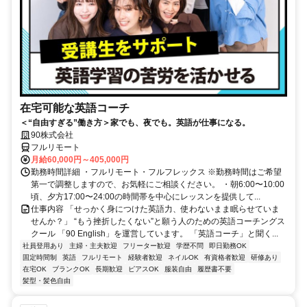
在宅可能な英語コーチ
＜“自由すぎる”働き方＞家でも、夜でも。英語が仕事になる。
90株式会社
フルリモート
月給60,000円～405,000円
勤務時間詳細 ・フルリモート・フルフレックス ※勤務時間はご希望
第一で調整しますので、お気軽にご相談ください。 ・朝6:00〜10:00
頃、夕方17:00〜24:00の時間帯を中心にレッスンを提供して...
仕事内容 「せっかく身につけた英語力、使わないまま眠らせていま
せんか？」 “もう挫折したくない”と願う人のための英語コーチングス
クール 「90 English」を運営しています。 「英語コーチ」と聞く...
社員登用あり
主婦・主夫歓迎
フリーター歓迎
学歴不問
即日勤務OK
固定時間制
英語
フルリモート
経験者歓迎
ネイルOK
有資格者歓迎
研修あり
在宅OK
ブランクOK
長期歓迎
ピアスOK
服装自由
履歴書不要
髪型・髪色自由