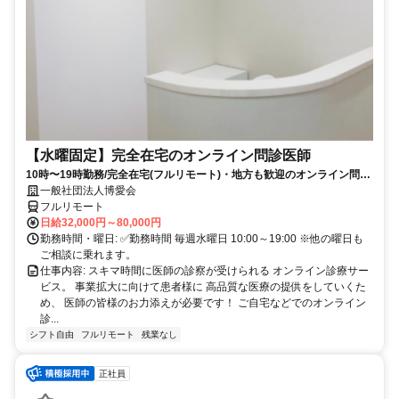
【水曜固定】完全在宅のオンライン問診医師
10時〜19時勤務/完全在宅(フルリモート)・地方も歓迎のオンライン問診
業務
一般社団法人博愛会
フルリモート
日給32,000円～80,000円
勤務時間・曜日: ✅勤務時間 毎週水曜日 10:00～19:00 ※他の曜日も
ご相談に乗れます。
仕事内容: スキマ時間に医師の診察が受けられる オンライン診療サー
ビス。 事業拡大に向けて患者様に 高品質な医療の提供をしていくた
め、 医師の皆様のお力添えが必要です！ ご自宅などでのオンライン
診...
シフト自由
フルリモート
残業なし
正社員