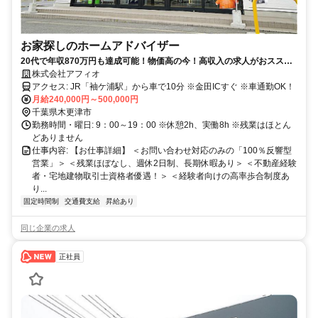
お家探しのホームアドバイザー
20代で年収870万円も達成可能！物価高の今！高収入の求人がおススメ
◎あなたのキャリアチェンジをサポートします。稼げる環境をスタッフ
株式会社アフィオ
全員でご用意致します。ノルマなし＆千葉県内屈指の高インセンティブ
アクセス: JR「袖ケ浦駅」から車で10分 ※金田ICすぐ ※車通勤OK！
の不動産会社です。
月給240,000円～500,000円
千葉県木更津市
勤務時間・曜日: 9：00～19：00 ※休憩2h、実働8h ※残業はほとん
どありません
仕事内容: 【お仕事詳細】 ＜お問い合わせ対応のみの「100％反響型
営業」＞ ＜残業ほぼなし、週休2日制、長期休暇あり＞ ＜不動産経験
者・宅地建物取引士資格者優遇！＞ ＜経験者向けの高率歩合制度あ
り...
固定時間制
交通費支給
昇給あり
同じ企業の求人
正社員