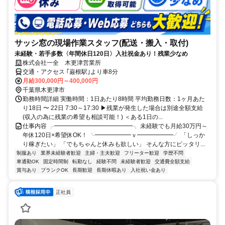
サッシ窓の現場作業スタッフ(配送・搬入・取付)
未経験・若手多数〈年間休日120日〉入社祝金あり！残業少なめ
株式会社一全 木更津営業所
交通・アクセス ｢巌根駅｣より車8分
月給300,000円～400,000円
千葉県木更津市
勤務時間詳細 実働時間：1日あたり8時間 平均勤務日数：1ヶ月あた
り18日 〜 22日 7:30～17:30 ▶残業が発生した場合は別途全額支給
(収入の為に残業の希望も相談可能！) ＜ある1日の...
仕事内容 ╭━━━━━━━━━━━━━╮ 未経験でも月給30万円～
年休120日×希望休OK！ ╰━━━━━━ｖ━━━━━━╯ 「しっか
り稼ぎたい」 「でもちゃんと休みも欲しい」 そんな方にピッタリ...
制服あり
業界未経験者歓迎
主婦・主夫歓迎
フリーター歓迎
学歴不問
車通勤OK
固定時間制
転勤なし
経験不問
未経験者歓迎
交通費全額支給
賞与あり
ブランクOK
長期歓迎
長期休暇あり
入社祝い金あり
正社員