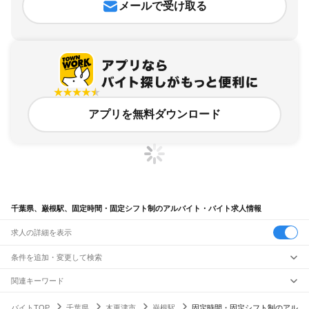
メールで受け取る
アプリを無料ダウンロード
千葉県、巌根駅、固定時間・固定シフト制のアルバイト・バイト求人情報
求人の詳細を表示
条件を追加・変更して検索
市区町村を追加・変更
関連キーワード
完全在宅ワーク 全国
シール貼り 在宅
現在地周辺
ガチャガチャ
犬カフェ
千葉県
駅を追加・変更
バイトTOP
千葉県
木更津市
巌根駅
固定時間・固定シフト制のアル