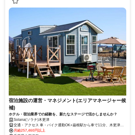
宿泊施設の運営・マネジメント(エリアマネージャー候
補)
ホテル・宿泊業界での経験を、新たなステージで活かしませんか？
Solana(ソラナ)木更津
交通・アクセス 車・バイク通勤OK⭐巌根駅から車で11分、木更津金
田ICから車で10分
月給257,460円以上