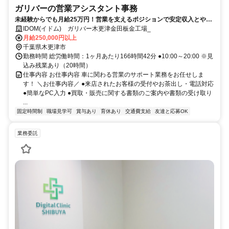
ガリバーの営業アシスタント事務
未経験からでも月給25万円！営業を支えるポジションで安定収入とやり
がいを！
IDOM(イドム) ガリバー木更津金田板金工場_
月給250,000円以上
千葉県木更津市
勤務時間 総労働時間：1ヶ月あたり166時間42分 ●10:00～20:00 ※見
込み残業あり（20時間）
仕事内容 お仕事内容 車に関わる営業のサポート業務をお任せしま
す！ ＼お仕事内容／ ●来店されたお客様の受付やお茶出し・電話対応
●簡単なPC入力 ●買取・販売に関する書類のご案内や書類の受け取り
...
固定時間制
職場見学可
賞与あり
育休あり
交通費支給
友達と応募OK
業務委託