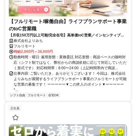
【フルリモート/稼働自由】ライフプランサポート事業
のtoC営業職
【月収150万円以上可能/完全在宅】高単価toC営業／インセンティブ充
実
株式会社よりみち
フルリモート
時給2,000円～38,000円
勤務時間・曜日: 雇用形態：業務委託 対応形態：商談ベースの随時対
応（シフト制ではなく、弊社からの商談依頼に応じて対応していただ
く形式です） 対応時間帯：8:00〜24:00（上記時間帯内で商談...
仕事内容: ご覧いただき、ありがとうございます！ 今回は、株式会社
よりみちが展開するライフプランサポート事業のフルリモートが可能
な営業の募集です！ ーーーーー▼この求人のポイント▼ーーーーー
*...
シフト自由
フルリモート
在宅OK
正社員