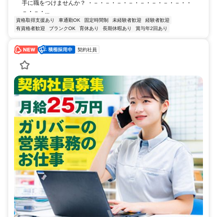
手に職をつけませんか？ ・－・－・－・－・－・－・－・－・・
－・－・...
資格取得支援あり
車通勤OK
固定時間制
未経験者歓迎
経験者歓迎
有資格者歓迎
ブランクOK
育休あり
長期休暇あり
賞与年2回あり
契約社員