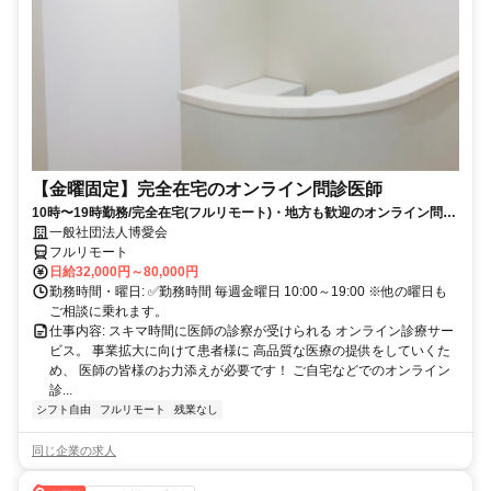
【金曜固定】完全在宅のオンライン問診医師
10時〜19時勤務/完全在宅(フルリモート)・地方も歓迎のオンライン問診
業務
一般社団法人博愛会
フルリモート
日給32,000円～80,000円
勤務時間・曜日: ✅勤務時間 毎週金曜日 10:00～19:00 ※他の曜日も
ご相談に乗れます。
仕事内容: スキマ時間に医師の診察が受けられる オンライン診療サー
ビス。 事業拡大に向けて患者様に 高品質な医療の提供をしていくた
め、 医師の皆様のお力添えが必要です！ ご自宅などでのオンライン
診...
シフト自由
フルリモート
残業なし
同じ企業の求人