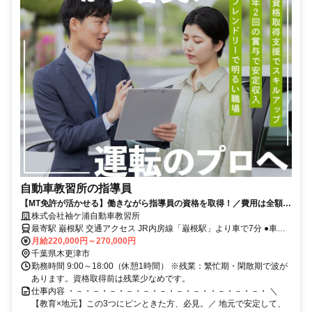
自動車教習所の指導員
【MT免許が活かせる】働きながら指導員の資格を取得！／費用は全額会
社負担！
株式会社袖ケ浦自動車教習所
最寄駅 巌根駅 交通アクセス JR内房線「巌根駅」より車で7分 ●車通
月給220,000円～270,000円
勤OK ●バイク通勤OK ●転勤なし
千葉県木更津市
勤務時間 9:00～18:00（休憩1時間） ※残業：繁忙期・閑散期で波が
あります。資格取得前は残業少なめです。
仕事内容 ・－・－・－・－・－・－・－・－・・－・－・－・ ＼
【教育×地元】この3つにピンときた方、必見。／ 地元で安定して、