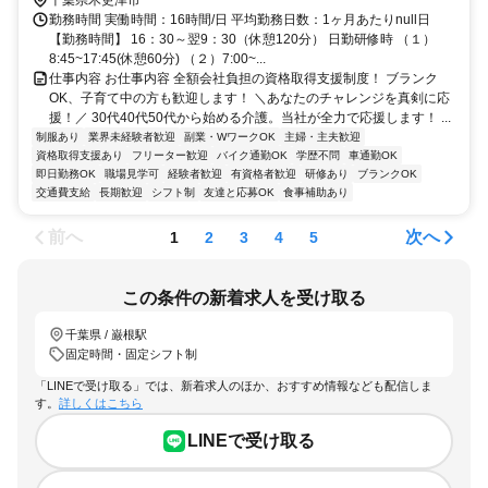
千葉県木更津市
勤務時間 実働時間：16時間/日 平均勤務日数：1ヶ月あたりnull日
【勤務時間】 16：30～翌9：30（休憩120分） 日勤研修時 （１）
8:45~17:45(休憩60分) （２）7:00~...
仕事内容 お仕事内容 全額会社負担の資格取得支援制度！ ブランク
OK、子育て中の方も歓迎します！ ＼あなたのチャレンジを真剣に応
援！／ 30代40代50代から始める介護。当社が全力で応援します！ ...
制服あり
業界未経験者歓迎
副業・WワークOK
主婦・主夫歓迎
資格取得支援あり
フリーター歓迎
バイク通勤OK
学歴不問
車通勤OK
即日勤務OK
職場見学可
経験者歓迎
有資格者歓迎
研修あり
ブランクOK
交通費支給
長期歓迎
シフト制
友達と応募OK
食事補助あり
前へ
次へ
1
2
3
4
5
この条件の新着求人を受け取る
千葉県 / 巌根駅
固定時間・固定シフト制
「LINEで受け取る」では、新着求人のほか、おすすめ情報なども配信しま
す。
詳しくはこちら
LINEで受け取る