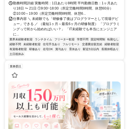
勤務時間詳細 実働時間：1日あたり8時間 平均勤務日数：1ヶ月あた
り18日 〜 21日 ①9:00~18:00（所定労働時間8時間、休憩60分）
②10:00～19:00（所定労働時間8時間、休憩6...
仕事内容 ＼ 未経験でも「研修修了後はプログラマーとして現場デビ
ュー」できる ／ （最短1ヶ月～最長6ヶ月の研修制度） 「プログラミ
ングって何から始めればいい？」 「IT未経験でも本当にエンジニア
に...
業界未経験者歓迎
ランチタイム
フリーター歓迎
学歴不問
固定時間制
転勤なし
経験不問
未経験者歓迎
住宅手当あり
フルリモート
交通費全額支給
経験者歓迎
有資格者歓迎
研修あり
在宅OK
賞与あり
育休あり
駅近5分以内
長期休暇あり
土日祝休み
業務委託