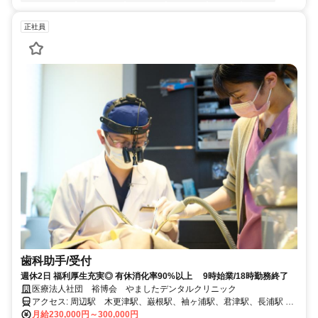
正社員
歯科助手/受付
週休2日 福利厚生充実◎ 有休消化率90%以上 9時始業/18時勤務終了
医療法人社団 裕博会 やましたデンタルクリニック
アクセス: 周辺駅 木更津駅、巌根駅、袖ヶ浦駅、君津駅、長浦駅 駅
から距離があるのでマイカー通勤（or 徒歩 or 自転車）の方がほとん
月給230,000円～300,000円