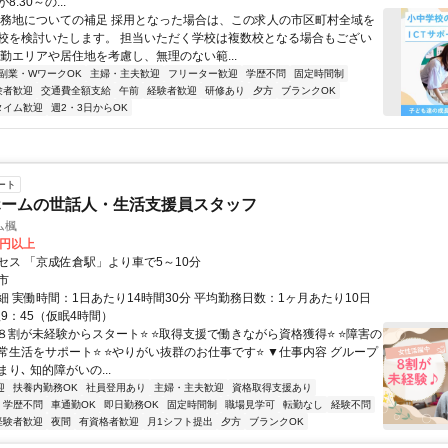
:30～の...
勤務地についての補足 採用となった場合は、この求人の市区町村全域を
校を検討いたします。 担当いただく学校は複数校となる場合もござい
通勤エリアや居住地を考慮し、無理のない範...
副業・WワークOK
主婦・主夫歓迎
フリーター歓迎
学歴不問
固定時間制
験者歓迎
交通費全額支給
午前
経験者歓迎
研修あり
夕方
ブランクOK
タイム歓迎
週2・3日からOK
ート
ホームの世話人・生活支援員スタッフ
ム楓
0円以上
セス 「京成佐倉駅」より車で5～10分
市
細 実働時間：1日あたり14時間30分 平均勤務日数：1ヶ月あたり10日
翌9：45（仮眠4時間）
⭐８割が未経験からスタート⭐ ⭐取得支援で働きながら資格獲得⭐ ⭐障害の
常生活をサポート⭐ ⭐やりがい抜群のお仕事です⭐ ▼仕事内容 グループ
り､ 知的障がいの...
迎
扶養内勤務OK
社員登用あり
主婦・主夫歓迎
資格取得支援あり
学歴不問
車通勤OK
即日勤務OK
固定時間制
職場見学可
転勤なし
経験不問
経験者歓迎
夜間
有資格者歓迎
月1シフト提出
夕方
ブランクOK