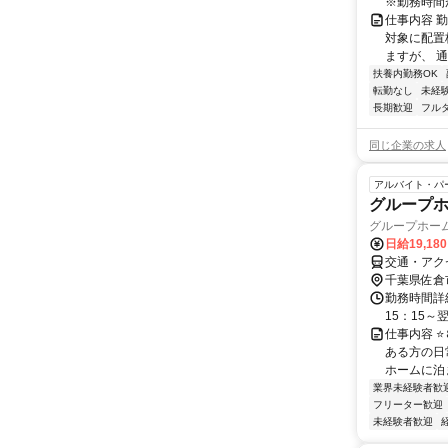
※勤務時間が8
仕事内容 
対象に配置
ますが、 
扶養内勤務OK
転勤なし
未経
長期歓迎
フル
同じ企業の求人
アルバイト・パ
グループ
グループホー
日給19,18
交通・アク
千葉県佐倉
勤務時間詳
15：15～
仕事内容 
ある方の日
ホームに泊ま
業界未経験者歓
フリーター歓迎
未経験者歓迎