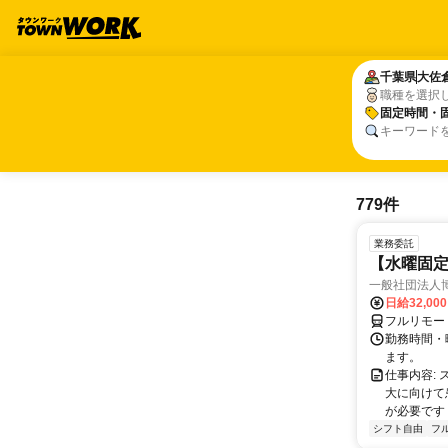
千葉県
千葉県
大佐
大佐
職種を選択
固定時間・
固定時間・
キーワード
779件
業務委託
【水曜固
一般社団法人
日給32,00
フルリモー
勤務時間・曜
ます。
仕事内容:
大に向けて
が必要です！
シフト自由
フ