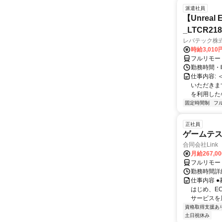
派遣社員
【Unre
_LTCR21
レバテック株
時給3,01
フルリモー
勤務時間・曜
仕事内容:
いただきます
を利用した各
固定時間制
フ
正社員
ゲームテ
合同会社Link
月給267,0
フルリモー
勤務時間詳細
仕事内容 
はじめ、E
サービスを展
資格取得支援あ
土日祝休み