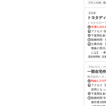
ブランクOK
長
正社員
トヨタディ
トヨタカロー
年俸3,400,
ア
千葉県佐倉
勤務時間・曜
仕事内容:
整備の受付
には】 ・車検
固定時間制
交
アルバイト・パ
一部在宅作
株式会社ベネ
時給1,37
アクセス 
採用となっ
担当いただ
千葉県佐倉
し、無理の
勤務時間 学
ます。＞
務作業1時