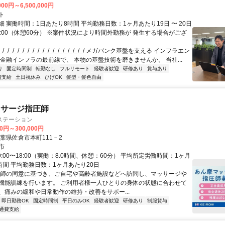
000円～6,500,000円
ト
 実働時間：1日あたり8時間 平均勤務日数：1ヶ月あたり19日 〜 20日
18:00（休憩60分） ※案件状況により時間外勤務が 発生する場合がござ
/_/_/_/_/_/_/_/_/_/_/_/_/_/_/_/_/ メガバンク基盤を支える インフラエン
 金融インフラの最前線で、 本物の基盤技術を磨きませんか。 当社...
り
固定時間制
転勤なし
フルリモート
経験者歓迎
研修あり
賞与あり
費支給
土日祝休み
ひげOK
髪型・髪色自由
ッサージ指圧師
倉ステーション
00円～300,000円
葉県佐倉市本町111－2
市
9:00〜18:00（実働：8.0時間、休憩：60分） 平均所定労働時間：1ヶ月
時間 平均勤務日数：1ヶ月あたり20日
医師の同意に基づき、ご自宅や高齢者施設などへ訪問し、マッサージや
機能訓練を行います。 ご利用者様一人ひとりの身体の状態に合わせて
、痛みの緩和や日常動作の維持・改善をサポー...
即日勤務OK
固定時間制
平日のみOK
経験者歓迎
研修あり
制服貸与
通費支給