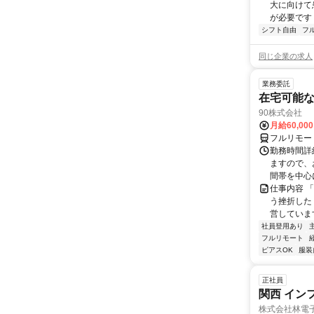
大に向けて
が必要です！
シフト自由
フ
同じ企業の求人
業務委託
在宅可能
90株式会社
月給60,00
フルリモー
勤務時間詳
ますので、お
間帯を中心に
仕事内容 
う挫折したく
営しています
社員登用あり
フルリモート
ピアスOK
服装
正社員
関西 イン
株式会社林電