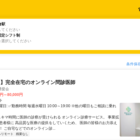
倉駅
倉駅
してください
固定シフト制
固定シフト制
を選択してください
条件保
定】完全在宅のオンライン問診医師
博愛会
0円～80,000円
ト
日: ✅勤務時間 毎週水曜日 10:00～19:00 ※他の曜日もご相談に乗れ
 スキマ時間に医師の診察が受けられる オンライン診療サービス。 事業拡
患者様に 高品質な医療の提供をしていくため、 医師の皆様のお力添え
 ご自宅などでのオンライン診...
ルリモート
残業なし