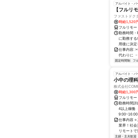
アルバイト・パ
【フルリモ
ファストドク
時給1,52
フルリモー
勤務時間・
に勤務する
用後に決定し
仕事内容: >>
代わりに ・
固定時間制
フ
アルバイト・パ
小中の理科
株式会社COMP
時給1,30
フルリモー
勤務時間詳細
4以上稼働
9:00~16:0
仕事内容 
業界！社会
リモートで通
主婦・主夫歓迎