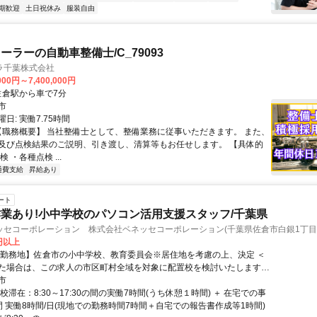
期歓迎
土日祝休み
服装自由
ーラーの自動車整備士/C_79093
ラ千葉株式会社
000円～7,400,000円
クセス: 佐倉駅から車で7分
市
日: 実働7.75時間
 【職務概要】 当社整備士として、整備業務に従事いただきます。 また、
及び点検結果のご説明、引き渡し、清算等もお任せします。 【具体的
 ・各種点検 ...
通費支給
昇給あり
ート
業あり!小中学校のパソコン活用支援スタッフ/千葉県
ッセコーポレーション 株式会社ベネッセコーポレーション(千葉県佐倉市白銀1丁目
0円以上
【勤務地】佐倉市の小中学校、教育委員会※居住地を考慮の上、決定 ＜
た場合は、この求人の市区町村全域を対象に配置校を検討いたします。
く学校は複数校となる場合もございますが、通勤エリアや居住地を考慮
市
ない範囲でご勤務いただけるよう、最終的にはご相談の上で決定いたし
校滞在：8:30～17:30の間の実働7時間(うち休憩１時間) ＋ 在宅での事
間 実働8時間/日(現地での勤務時間7時間＋自宅での報告書作成等1時間)