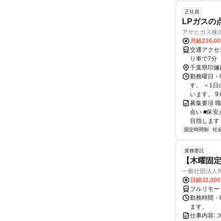
正社員
LPガスの
アサヒガス株
月給230,0
交通アクセ
り車で7分
り車で7分
千葉県印旛
勤務曜日・時
す。 ＜1
います。 9:
募集要項 職
会い ■保
目指します 
固定時間制
社
業務委託
【木曜固
一般社団法人
日給32,00
フルリモー
勤務時間・曜
ます。
仕事内容: