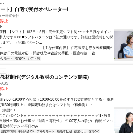
ート
ート】自宅で受付オペレーター!
ター株式会社
0円以上
ト
曜日: 【シフト】 週2日～5日：完全固定シフト制 <<※土日祝をメイン
求人です※>> ■シフトパターンは下記の通りです。詳細は面接時して採
ます。 （記載パターン...
 -------------------------------- 【主な仕事内容】 在宅医療を行う医療機関の
休診日の電話対応 ・問診聴取や往診の手配 ・医療相談 ・往...
ルリモート
在宅OK
シフト制
ート
教材制作(デジタル教材のコンテンツ開発)
ASS
0円以上
ト
 9:00~19:00で応相談（10:00-16:00を必ず含む契約時間とする） ※週
（週30時間以上） ※固定勤務またはシフト制 《稼働例》 ・
0（実働6H...
⭐ここがポイント⭐ ＋ー＋ー＋ー＋ー＋ー＋ー＋ー＋ー＋ー＋ ✅IT×教育
貢献性の高いお仕事 ✅「理科の専門性」で100万人の学びに貢献 ✅フル
勤時間ナシ ✅平日のみ...
固定時間制
平日のみOK
フルリモート
経験者歓迎
残業なし
在宅OK