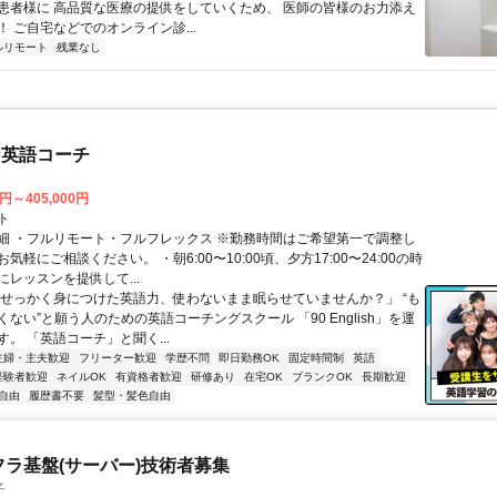
患者様に 高品質な医療の提供をしていくため、 医師の皆様のお力添え
 ご自宅などでのオンライン診...
ルリモート
残業なし
な英語コーチ
0円～405,000円
ト
細 ・フルリモート・フルフレックス ※勤務時間はご希望第一で調整し
気軽にご相談ください。 ・朝6:00〜10:00頃、夕方17:00〜24:00の時
レッスンを提供して...
「せっかく身につけた英語力、使わないまま眠らせていませんか？」 “も
ない”と願う人のための英語コーチングスクール 「90 English」を運
。 「英語コーチ」と聞く...
主婦・主夫歓迎
フリーター歓迎
学歴不問
即日勤務OK
固定時間制
英語
経験者歓迎
ネイルOK
有資格者歓迎
研修あり
在宅OK
ブランクOK
長期歓迎
自由
履歴書不要
髪型・髪色自由
フラ基盤(サーバー)技術者募集
子