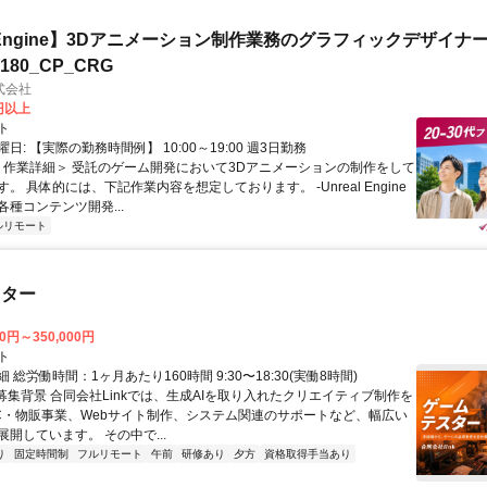
al Engine】3Dアニメーション制作業務のグラフィックデザイナ
8180_CP_CRG
式会社
0円以上
ト
日: 【実際の勤務時間例】 10:00～19:00 週3日勤務
 ＜作業詳細＞ 受託のゲーム開発において3Dアニメーションの制作をして
。 具体的には、下記作業内容を想定しております。 -Unreal Engine
種コンテンツ開発...
ルリモート
スター
00円～350,000円
ト
 総労働時間：1ヶ月あたり160時間 9:30〜18:30(実働8時間)
●募集背景 合同会社Linkでは、生成AIを取り入れたクリエイティブ制作を
C・物販事業、Webサイト制作、システム関連のサポートなど、幅広い
開しています。 その中で...
り
固定時間制
フルリモート
午前
研修あり
夕方
資格取得手当あり