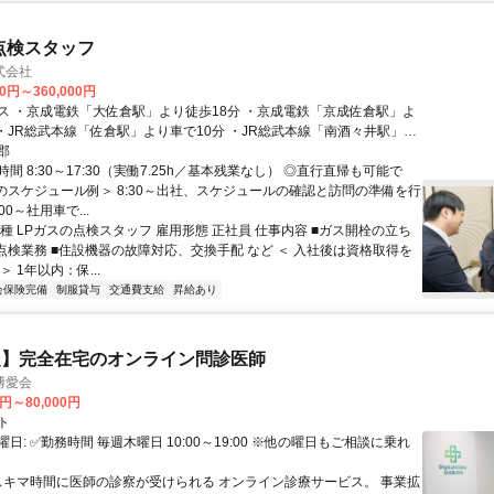
点検スタッフ
式会社
00円～360,000円
ス ・京成電鉄「大佐倉駅」より徒歩18分 ・京成電鉄「京成佐倉駅」よ
 ・JR総武本線「佐倉駅」より車で10分 ・JR総武本線「南酒々井駅」よ
 ・JR成田線「酒々井駅」より車で7分
郡
間 8:30～17:30（実働7.25h／基本残業なし） ◎直行直帰も可能で
日のスケジュール例＞ 8:30～出社、スケジュールの確認と訪問の準備を行
00～社用車で...
種 LPガスの点検スタッフ 雇用形態 正社員 仕事内容 ■ガス開栓の立ち
安点検業務 ■住設機器の故障対応、交換手配 など ＜ 入社後は資格取得を
＞ 1年以内：保...
会保険完備
制服貸与
交通費支給
昇給あり
定】完全在宅のオンライン問診医師
博愛会
0円～80,000円
ト
日: ✅勤務時間 毎週木曜日 10:00～19:00 ※他の曜日もご相談に乗れ
 スキマ時間に医師の診察が受けられる オンライン診療サービス。 事業拡