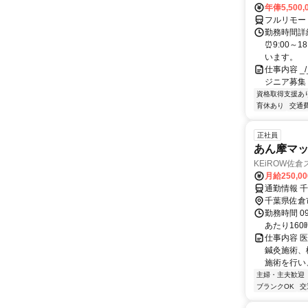
年俸5,500,
フルリモー
勤務時間詳細
⏰9:00～
います。
仕事内容 _/_
ジニア募集
資格取得支援あ
育休あり
交通
正社員
あん摩マ
KEiROW佐
月給250,0
通勤情報 千
千葉県佐倉
勤務時間 0
あたり160
仕事内容 
鍼灸施術、
施術を行い
主婦・主夫歓迎
ブランクOK
交