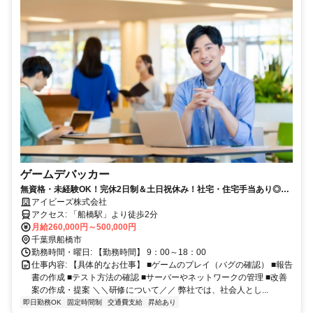
ゲームデバッカー
無資格・未経験OK！完休2日制＆土日祝休み！社宅・住宅手当あり◎あ
なたの好きを仕事にしませんか？
アイビーズ株式会社
アクセス: 「船橋駅」より徒歩2分
月給260,000円～500,000円
千葉県船橋市
勤務時間・曜日: 【勤務時間】 9：00～18：00
仕事内容: 【具体的なお仕事】 ■ゲームのプレイ（バグの確認） ■報告
書の作成 ■テスト方法の確認 ■サーバーやネットワークの管理 ■改善
案の作成・提案 ＼＼研修について／／ 弊社では、社会人とし...
即日勤務OK
固定時間制
交通費支給
昇給あり