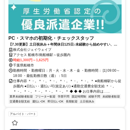
PC・スマホの初期化・チェックスタッフ
【7.30更新】土日祝休み＋年間休日125日♪未経験から始めやすい、
PC・スマホの初期化作業です◎
株式会社ジェイウェイブ
アクセス 船橋市/南船橋駅～徒歩圏内
時給1,300円～1,625円
千葉県船橋市
勤務時間 ・勤務曜日：月・火・水・木・金 ・勤務時間： [1] 09:00～
18:00 ・最低勤務日数（週）：5日
仕事内容 ＊・。＊・。＊・。＊・。＊・。＊・。＊ ●南船橋駅から徒
歩圏内 ●日払い・週払い可(規定あり) ●通勤交通費全額支給 ＊・。
＊・。＊・。＊・。＊・。＊・。＊ ◆ ◆ ◆ お仕事内容は…...
業界未経験者歓迎
フリーター歓迎
学歴不問
固定時間制
経験不問
未経験者歓迎
交通費全額支給
週払いOK
即日払いOK
長期歓迎
土日祝休み
アルバイト・パート