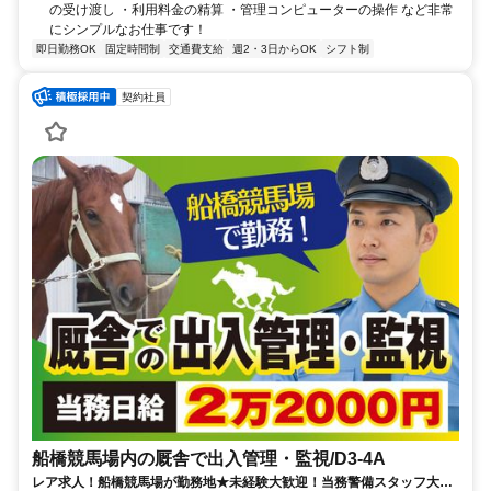
の受け渡し ・利用料金の精算 ・管理コンピューターの操作 など非常
にシンプルなお仕事です！
即日勤務OK
固定時間制
交通費支給
週2・3日からOK
シフト制
契約社員
船橋競馬場内の厩舎で出入管理・監視/D3-4A
レア求人！船橋競馬場が勤務地★未経験大歓迎！当務警備スタッフ大募