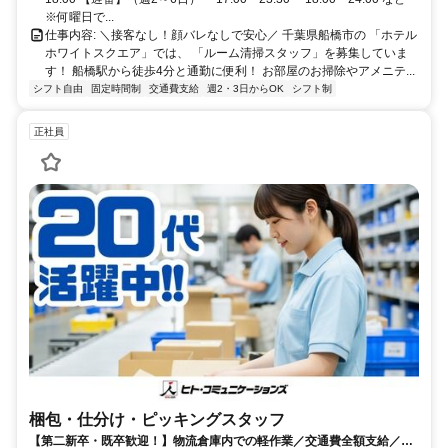
※何曜日で...
仕事内容: ＼接客なし！顔バレなしで安心／ 千葉県船橋市の 「ホテル
ホワイトスクエア」では、 「ルーム清掃スタッフ」を募集していま
す！ 船橋駅から徒歩4分と通勤に便利！ お部屋のお掃除やアメニテ...
シフト自由
固定時間制
交通費支給
週2・3日からOK
シフト制
正社員
梱包・仕分け・ピッキングスタッフ
【第二新卒・既卒歓迎！】物流倉庫内での軽作業／交通費全額支給／月