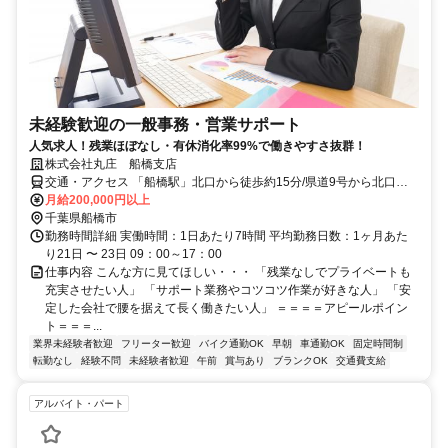
未経験歓迎の一般事務・営業サポート
人気求人！残業ほぼなし・有休消化率99%で働きやすさ抜群！
株式会社丸庄 船橋支店
交通・アクセス 「船橋駅」北口から徒歩約15分/県道9号から北口十
字路を入ってから車で2分。
月給200,000円以上
千葉県船橋市
勤務時間詳細 実働時間：1日あたり7時間 平均勤務日数：1ヶ月あた
り21日 〜 23日 09：00～17：00
仕事内容 こんな方に見てほしい・・・ 「残業なしでプライベートも
充実させたい人」 「サポート業務やコツコツ作業が好きな人」 「安
定した会社で腰を据えて長く働きたい人」 ＝＝＝＝アピールポイン
ト＝＝＝...
業界未経験者歓迎
フリーター歓迎
バイク通勤OK
早朝
車通勤OK
固定時間制
転勤なし
経験不問
未経験者歓迎
午前
賞与あり
ブランクOK
交通費支給
アルバイト・パート