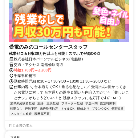
受電のみのコールセンタースタッフ
残業ゼロ＆月収30万円以上も可能！スマホで登録OK◎
株式会社日本パーソナルビジネス(南船橋)
交通・アクセス 南船橋駅周辺
時給1,700円～2,200円
千葉県船橋市
勤務時間詳細 8:30～17:30 9:00～18:00 11:30～20:00 など
仕事内容 ＼ 台本通りでOK！焦る心配なし♪ ／ 受電のみ♪掛かってき
たお電話に対して 台本通りの返事＆聞いた内容入力だけ⭐ 「難しいこ
とナシ」がちょうどいい！と 既存スタッフにも好評です(/・ω・)...
業界未経験者歓迎
主婦・主夫歓迎
フリーター歓迎
学歴不問
固定時間制
転勤なし
経験不問
未経験者歓迎
ネイルOK
研修あり
ブランクOK
長期歓迎
フルタイム歓迎
履歴書不要
同じ企業の求人
正社員