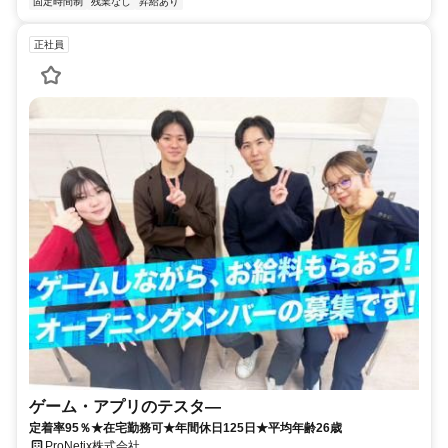
固定時間制
残業なし
昇給あり
正社員
ゲーム・アプリのテスタ―
定着率95％★在宅勤務可★年間休日125日★平均年齢26歳
ProNetix株式会社