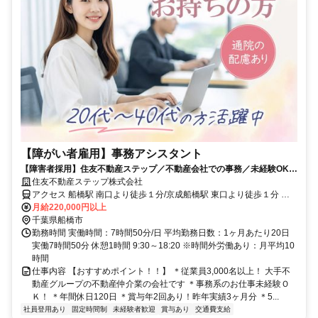
【障がい者雇用】事務アシスタント
【障害者採用】住友不動産ステップ／不動産会社での事務／未経験OK／
賞与2回／船橋
住友不動産ステップ株式会社
アクセス 船橋駅 南口より徒歩１分/京成船橋駅 東口より徒歩１分 ※
転居を伴う転勤無し ※通勤考慮いたします
月給220,000円以上
千葉県船橋市
勤務時間 実働時間：7時間50分/日 平均勤務日数：1ヶ月あたり20日
実働7時間50分 休憩1時間 9:30～18:20 ※時間外労働あり：月平均10
時間
仕事内容 【おすすめポイント！！】 ＊従業員3,000名以上！ 大手不
動産グループの不動産仲介業の会社です ＊事務系のお仕事未経験Ｏ
Ｋ！ ＊年間休日120日 ＊賞与年2回あり！昨年実績3ヶ月分 ＊5...
社員登用あり
固定時間制
未経験者歓迎
賞与あり
交通費支給