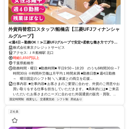
外貨両替窓口スタッフ/船橋店【三菱UFJフィナンシャ
ルグループ】
≪週4日～勤務OK！≫三菱UFJグループで安定×柔軟な働き方でプライ
ベートも充実◎国内トップクラスの外貨両替専門店/残業ほぼなし/金融業
株式会社東京クレジットサービス
界経験者活躍中！
アクセス: ＪＲ船橋駅 北口
時給1,650円以上
千葉県船橋市
勤務時間・曜日: ■勤務時間■ 平日9:50～18:20 のうち6時間30分～7
時間30分 ※時間外労働は月平均１時間未満 ■勤務日数■ 週4日勤務
～ 曜日固定のシフト制 ＼＼家庭との両立を応援...
仕事内容: ■仕事内容■ お客さまのご要望に合わせ、外貨のご用意やお
買い取りをする仕事を担当していただきます。 ■具体的には■ ご来店
いただいたお客さまのニーズに合わせた外国通貨の販売・買取、...
固定時間制
残業なし
交通費支給
シフト制
昇給あり
正社員