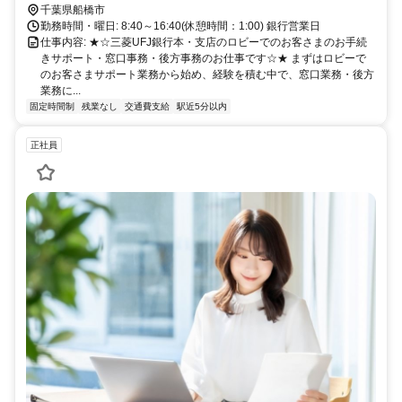
千葉県船橋市
勤務時間・曜日: 8:40～16:40(休憩時間：1:00) 銀行営業日
仕事内容: ★☆三菱UFJ銀行本・支店のロビーでのお客さまのお手続
きサポート・窓口事務・後方事務のお仕事です☆★ まずはロビーで
のお客さまサポート業務から始め、経験を積む中で、窓口業務・後方
業務に...
固定時間制
残業なし
交通費支給
駅近5分以内
正社員