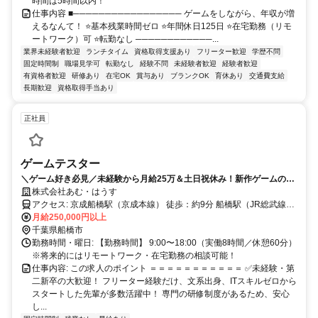
時間は5時間以内！
仕事内容 ■───────────────── ゲームをしながら、年収が増
えるなんて！ ⭐基本残業時間ゼロ ⭐年間休日125日 ⭐在宅勤務（リモ
ートワーク）可 ⭐転勤なし ────────────...
業界未経験者歓迎
ランチタイム
資格取得支援あり
フリーター歓迎
学歴不問
固定時間制
職場見学可
転勤なし
経験不問
未経験者歓迎
経験者歓迎
有資格者歓迎
研修あり
在宅OK
賞与あり
ブランクOK
育休あり
交通費支給
長期歓迎
資格取得手当あり
正社員
ゲームテスター
＼ゲーム好き必見／未経験から月給25万＆土日祝休み！新作ゲームのバ
グを見つける簡単ポチポチ仕事★
株式会社あむ・はうす
アクセス: 京成船橋駅（京成本線） 徒歩：約9分 船橋駅（JR総武線／
東武アーバンパークライン） 徒歩：約10分
月給250,000円以上
千葉県船橋市
勤務時間・曜日: 【勤務時間】 9:00〜18:00（実働8時間／休憩60分）
※将来的にはリモートワーク・在宅勤務の相談可能！
仕事内容: この求人のポイント ＝＝＝＝＝＝＝＝＝＝＝ ✅未経験・第
二新卒の大歓迎！ フリーター経験だけ、文系出身、ITスキルゼロから
スタートした先輩が多数活躍中！ 専門の研修制度があるため、安心
し...