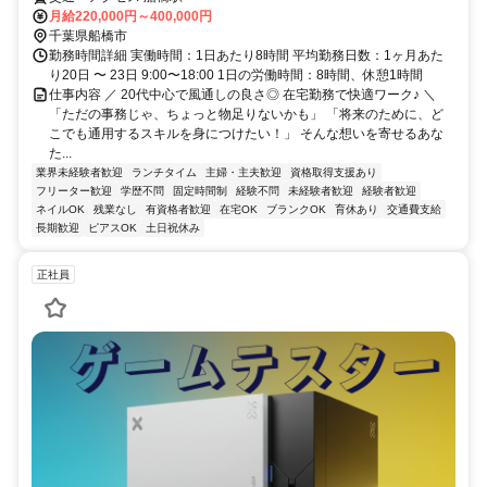
月給220,000円～400,000円
千葉県船橋市
勤務時間詳細 実働時間：1日あたり8時間 平均勤務日数：1ヶ月あた
り20日 〜 23日 9:00〜18:00 1日の労働時間：8時間、休憩1時間
仕事内容 ／ 20代中心で風通しの良さ◎ 在宅勤務で快適ワーク♪ ＼
「ただの事務じゃ、ちょっと物足りないかも」 「将来のために、ど
こでも通用するスキルを身につけたい！」 そんな想いを寄せるあな
た...
業界未経験者歓迎
ランチタイム
主婦・主夫歓迎
資格取得支援あり
フリーター歓迎
学歴不問
固定時間制
経験不問
未経験者歓迎
経験者歓迎
ネイルOK
残業なし
有資格者歓迎
在宅OK
ブランクOK
育休あり
交通費支給
長期歓迎
ピアスOK
土日祝休み
正社員