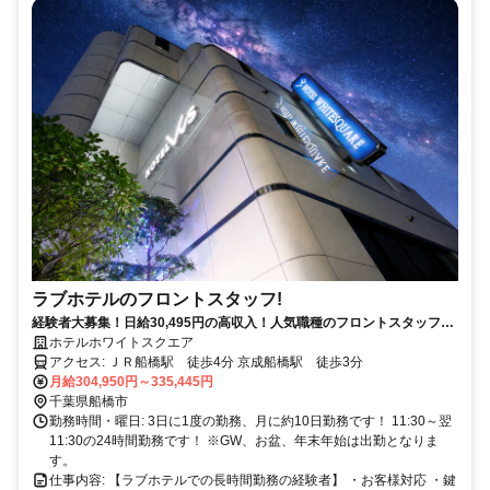
ラブホテルのフロントスタッフ!
経験者大募集！日給30,495円の高収入！人気職種のフロントスタッフ募
集！10日勤務で月給30万！
ホテルホワイトスクエア
アクセス: ＪＲ船橋駅 徒歩4分 京成船橋駅 徒歩3分
月給304,950円～335,445円
千葉県船橋市
勤務時間・曜日: 3日に1度の勤務、月に約10日勤務です！ 11:30～翌
11:30の24時間勤務です！ ※GW、お盆、年末年始は出勤となりま
す。
仕事内容: 【ラブホテルでの長時間勤務の経験者】 ・お客様対応 ・鍵