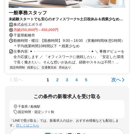
一般事務スタッフ
未経験スタートでも安心のオフィスワーク✨土日祝休み＆残業少なめ！
基礎からスキルを身につけてキャリアアップも◎
株式会社エボラボ
月給250,000円～450,000円
千葉県船橋市
勤務時間・曜日: 【勤務時間】 9:00～18:00 （実働8時間/休憩1時間）
＊平均残業時間10時間以下 ＊残業少なめ
仕事内容: ✦・┈┈┈┈┈┈┈┈┈┈┈┈┈┈ ・✦ ＼ 事務デビューを
全力応援します ／ 「オフィスワークに挑戦したい」 「安定した環境
で長く働きたい」 そんな想いがあれば、経験やスキルは不問！ ...
固定時間制
残業なし
交通費支給
昇給あり
前へ
次へ
1
2
3
4
5
この条件の新着求人を受け取る
千葉県 / 船橋駅
固定時間・固定シフト制
「LINEで受け取る」では、新着求人のほか、おすすめ情報なども配信しま
す。
詳しくはこちら