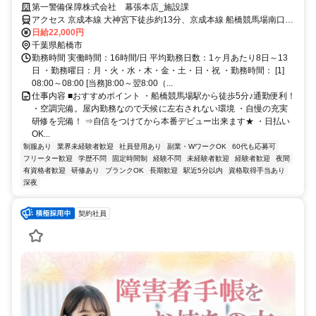
集！＜高日給2万2000円＞で稼げます！◎事前研修があるので、未経験
第一警備保障株式会社 幕張本店_施設課
の方も大活躍！安心して勤務に臨むことができます。
アクセス 京成本線 大神宮下徒歩約13分、京成本線 船橋競馬場南口徒
歩約20分、ＪＲ京葉線 南船橋北口徒歩約30分 「船橋競馬場駅」徒歩
日給22,000円
5分／「南船橋駅」徒歩10分■直行直帰も可！＊幕張本店(「幕張本郷
千葉県船橋市
駅」東口より徒歩3分程度)
勤務時間 実働時間：16時間/日 平均勤務日数：1ヶ月あたり8日～13
日 ・勤務曜日：月・火・水・木・金・土・日・祝 ・勤務時間： [1]
08:00～08:00 [当務]8:00～翌8:00（...
仕事内容 ■おすすめポイント ・船橋競馬場駅から徒歩5分♪通勤便利！
・空調完備。屋内勤務なので天候に左右されない環境 ・自慢の充実
研修を完備！ ⇒自信をつけてから本番デビュー出来ます★ ・日払い
OK...
制服あり
業界未経験者歓迎
社員登用あり
副業・WワークOK
60代も応募可
フリーター歓迎
学歴不問
固定時間制
経験不問
未経験者歓迎
経験者歓迎
夜間
有資格者歓迎
研修あり
ブランクOK
長期歓迎
駅近5分以内
資格取得手当あり
深夜
契約社員