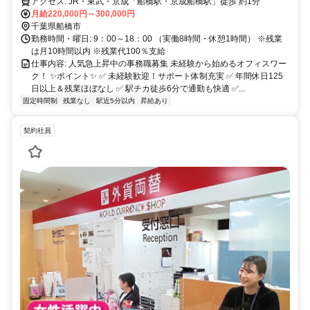
アクセス: JR・東武・京成「船橋駅・京成船橋駅」徒歩 約1分
月給220,000円～300,000円
千葉県船橋市
勤務時間・曜日: 9：00～18：00 （実働8時間・休憩1時間） ※残業
は月10時間以内 ※残業代100％支給
仕事内容: 人気急上昇中の事務職募集 未経験から始めるオフィスワー
ク！ ✨ポイント✨ ✅ 未経験歓迎！サポート体制充実 ✅ 年間休日125
日以上＆残業ほぼなし ✅ 駅チカ徒歩6分で通勤も快適 ✅...
固定時間制
残業なし
駅近5分以内
昇給あり
契約社員