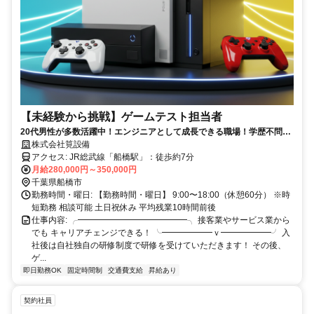
【未経験から挑戦】ゲームテスト担当者
20代男性が多数活躍中！エンジニアとして成長できる職場！学歴不問＆
働きやすさ◎
株式会社筧設備
アクセス: JR総武線「船橋駅」：徒歩約7分
月給280,000円～350,000円
千葉県船橋市
勤務時間・曜日: 【勤務時間・曜日】 9:00〜18:00（休憩60分） ※時
短勤務 相談可能 土日祝休み 平均残業10時間前後
仕事内容: ╭━━━━━━━━━━━━━╮ 接客業やサービス業から
でも キャリアチェンジできる！ ╰━━━━━━ｖ━━━━━━╯ 入
社後は自社独自の研修制度で研修を受けていただきます！ その後、
ゲ...
即日勤務OK
固定時間制
交通費支給
昇給あり
契約社員