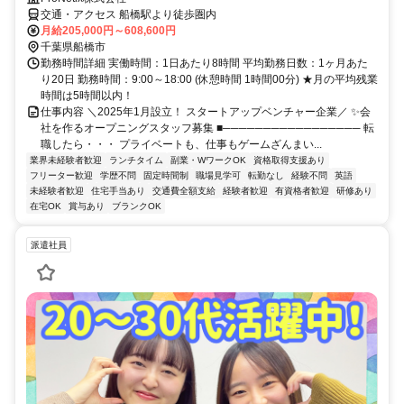
交通・アクセス 船橋駅より徒歩圏内
月給205,000円～608,600円
千葉県船橋市
勤務時間詳細 実働時間：1日あたり8時間 平均勤務日数：1ヶ月あた
り20日 勤務時間：9:00～18:00 (休憩時間 1時間00分) ★月の平均残業
時間は5時間以内！
仕事内容 ＼2025年1月設立！ スタートアップベンチャー企業／ ✨会
社を作るオープニングスタッフ募集 ■───────────────── 転
職したら・・・ プライベートも、仕事もゲームざんまい...
業界未経験者歓迎
ランチタイム
副業・WワークOK
資格取得支援あり
フリーター歓迎
学歴不問
固定時間制
職場見学可
転勤なし
経験不問
英語
未経験者歓迎
住宅手当あり
交通費全額支給
経験者歓迎
有資格者歓迎
研修あり
在宅OK
賞与あり
ブランクOK
派遣社員