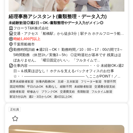
経理事務アシスタント(書類整理・データ入力)
未経験歓迎◎週2日～OK♪書類整理やデータ入力がメイン◎
フローラT&K株式会社
交通・アクセス 「船橋駅」から徒歩3分｜駅チカ ホテルフローラ船橋
内
時給1,400円以上
千葉県船橋市
勤務時間詳細 ★週2日～OK！ 勤務時間／10：00～17：00の間で3～
5時間勤務 （休憩1h／実働3～5h） ◎定時退社が基本です 残業はほ
ぼありません。 「曜日固定がいい」 「フルタイムで...
仕事内容 ―――――――――――――――――・・☆ 未経験OK♪週2
日～＆残業ほぼなし！ ホテルを支えるバックオフィスのお仕事
☆・・――――――――――――――――― ＼ここがPOINT！／...
業界未経験者歓迎
扶養内勤務OK
主婦・主夫歓迎
フリーター歓迎
学歴不問
固定時間制
平日のみOK
転勤なし
経験不問
未経験者歓迎
交通費全額支給
経験者歓迎
研修あり
ブランクOK
交通費支給
長期歓迎
フルタイム歓迎
駅近5分以内
週2・3日からOK
週4日以上OK
正社員