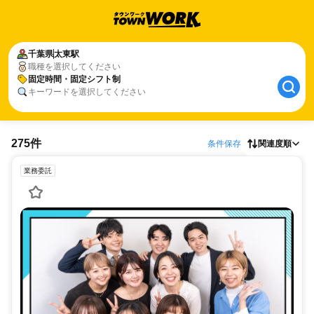
千葉県
太東駅
職種を選択してください
固定時間・固定シフト制
キーワードを選択してください
275件
条件保存
関連度順
業務委託