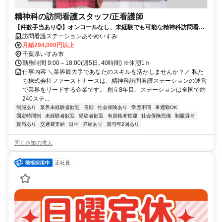
精神科の訪問看護スタッフ/正看護師
【件数手当あり◎】オンコールなし、未経験でも可能な精神科訪問看護
ステーション。正看護師募集
訪問看護ステーションあやめいすみ
月給294,000円以上
千葉県いすみ市
勤務時間 9:00～18:00(週5日､40時間) ※休憩1ｈ
仕事内容 ＼業界最大手であなたのスキルを活かしませんか？／ 私た
ち株式会社ファーストナースは、精神科訪問看護ステーションの運営
で業界をリードする企業です。 創立8年目、ステーションは全国で約
240ステ...
制服あり
業界未経験者歓迎
長期
社会保険あり
学歴不問
車通勤OK
固定時間制
未経験者歓迎
経験者歓迎
有資格者歓迎
社会保険完備
制服貸与
賞与あり
交通費支給
日中
昇給あり
賞与年2回あり
同じ企業の求人
正社員