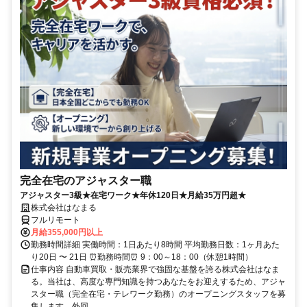
完全在宅のアジャスター職
アジャスター3級★在宅ワーク★年休120日★月給35万円超★
株式会社はなまる
フルリモート
月給355,000円以上
勤務時間詳細 実働時間：1日あたり8時間 平均勤務日数：1ヶ月あた
り20日 〜 21日 ⏰勤務時間⏰ 9：00～18：00（休憩1時間）
仕事内容 自動車買取・販売業界で強固な基盤を誇る株式会社はなま
る。当社は、高度な専門知識を持つあなたをお迎えするため、アジャ
スター職（完全在宅・テレワーク勤務）のオープニングスタッフを募
集します。外回...