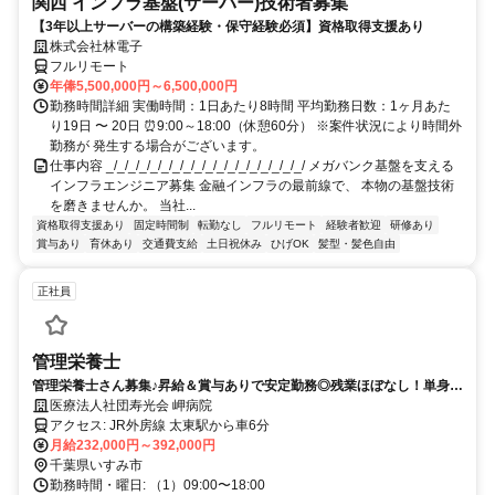
関西 インフラ基盤(サーバー)技術者募集
【3年以上サーバーの構築経験・保守経験必須】資格取得支援あり
株式会社林電子
フルリモート
年俸5,500,000円～6,500,000円
勤務時間詳細 実働時間：1日あたり8時間 平均勤務日数：1ヶ月あた
り19日 〜 20日 ⏰9:00～18:00（休憩60分） ※案件状況により時間外
勤務が 発生する場合がございます。
仕事内容 _/_/_/_/_/_/_/_/_/_/_/_/_/_/_/_/_/_/ メガバンク基盤を支える
インフラエンジニア募集 金融インフラの最前線で、 本物の基盤技術
を磨きませんか。 当社...
資格取得支援あり
固定時間制
転勤なし
フルリモート
経験者歓迎
研修あり
賞与あり
育休あり
交通費支給
土日祝休み
ひげOK
髪型・髪色自由
正社員
管理栄養士
管理栄養士さん募集♪昇給＆賞与ありで安定勤務◎残業ほぼなし！単身寮
や24時間託児所完備で子育て中も安心できる環境です★
医療法人社団寿光会 岬病院
アクセス: JR外房線 太東駅から車6分
月給232,000円～392,000円
千葉県いすみ市
勤務時間・曜日: （1）09:00〜18:00