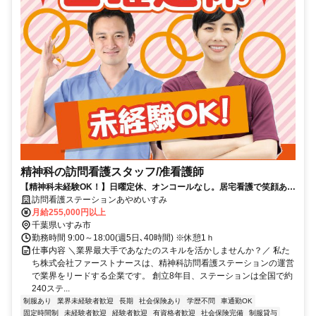
精神科の訪問看護スタッフ/准看護師
【精神科未経験OK！】日曜定休、オンコールなし。居宅看護で笑顔あふ
れる毎日をサポート。
訪問看護ステーションあやめいすみ
月給255,000円以上
千葉県いすみ市
勤務時間 9:00～18:00(週5日､40時間) ※休憩1ｈ
仕事内容 ＼業界最大手であなたのスキルを活かしませんか？／ 私た
ち株式会社ファーストナースは、精神科訪問看護ステーションの運営
で業界をリードする企業です。 創立8年目、ステーションは全国で約
240ステ...
制服あり
業界未経験者歓迎
長期
社会保険あり
学歴不問
車通勤OK
固定時間制
未経験者歓迎
経験者歓迎
有資格者歓迎
社会保険完備
制服貸与