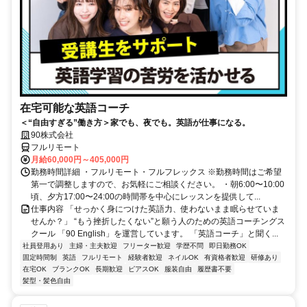
在宅可能な英語コーチ
＜“自由すぎる”働き方＞家でも、夜でも。英語が仕事になる。
90株式会社
フルリモート
月給60,000円～405,000円
勤務時間詳細 ・フルリモート・フルフレックス ※勤務時間はご希望
第一で調整しますので、お気軽にご相談ください。 ・朝6:00〜10:00
頃、夕方17:00〜24:00の時間帯を中心にレッスンを提供して...
仕事内容 「せっかく身につけた英語力、使わないまま眠らせていま
せんか？」 “もう挫折したくない”と願う人のための英語コーチングス
クール 「90 English」を運営しています。 「英語コーチ」と聞く...
社員登用あり
主婦・主夫歓迎
フリーター歓迎
学歴不問
即日勤務OK
固定時間制
英語
フルリモート
経験者歓迎
ネイルOK
有資格者歓迎
研修あり
在宅OK
ブランクOK
長期歓迎
ピアスOK
服装自由
履歴書不要
髪型・髪色自由