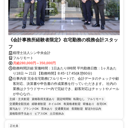
《会計事務所経験者限定》在宅勤務の税務会計スタッ
フ
税理士法人シン中央会計
フルリモート
月給280,000円～350,000円
勤務時間詳細 実働時間：1日あたり8時間 平均勤務日数：1ヶ月あた
り18日 〜 21日 【勤務時間】8:45~17:45(休憩60分)
仕事内容 完全在宅勤務(フルリモート)で、会計データのチェックや顧
客対応、決算書や申告書の作成業務を行っていただきます。 社内の
業務はクラウドサーバー内で完結でき、顧客対応はチャットやメール
が中心なの...
主婦・主夫歓迎
資格取得支援あり
固定時間制
転勤なし
フルリモート
交通費全額支給
経験者歓迎
ネイルOK
有資格者歓迎
研修あり
在宅OK
賞与あり
ブランクOK
育休あり
交通費支給
長期歓迎
駅近5分以内
資格取得手当あり
ピアスOK
土日祝休み
正社員