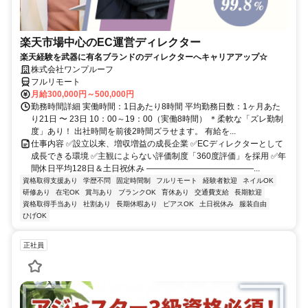
楽天市場中心のEC運営ディレクター
楽天経験を武器に有名ブランドのディレクターへキャリアアップ☆
株式会社ワンプルーフ
フルリモート
月給300,000円～500,000円
勤務時間詳細 実働時間：1日あたり8時間 平均勤務日数：1ヶ月あた
り21日 〜 23日 10：00～19：00（実働8時間） ＊柔軟な「ズレ勤制
度」あり！ 出社時間を前後2時間ズラせます。 有給を...
仕事内容 ✅設立以来、増収増益の成長企業 ✅ECディレクターとして
成長できる環境 ✅主観によらない評価制度「360度評価」を採用 ✅年
間休日平均128日＆土日祝休み ―――――――――――――...
資格取得支援あり
学歴不問
固定時間制
フルリモート
経験者歓迎
ネイルOK
研修あり
在宅OK
賞与あり
ブランクOK
育休あり
交通費支給
長期歓迎
資格取得手当あり
社割あり
長期休暇あり
ピアスOK
土日祝休み
服装自由
ひげOK
正社員