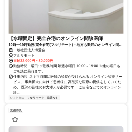
【水曜固定】完全在宅のオンライン問診医師
10時〜19時勤務/完全在宅(フルリモート)・地方も歓迎のオンライン問診
業務
一般社団法人博愛会
フルリモート
日給32,000円～80,000円
勤務時間・曜日: ✅勤務時間 毎週水曜日 10:00～19:00 ※他の曜日も
ご相談に乗れます。
仕事内容: スキマ時間に医師の診察が受けられる オンライン診療サー
ビス。 事業拡大に向けて患者様に 高品質な医療の提供をしていくた
め、 医師の皆様のお力添えが必要です！ ご自宅などでのオンライン
診...
シフト自由
フルリモート
残業なし
業務委託