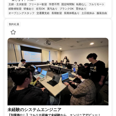
主婦・主夫歓迎
フリーター歓迎
学歴不問
固定時間制
転勤なし
フルリモート
経験者歓迎
研修あり
在宅OK
賞与あり
ブランクOK
育休あり
オープニングスタッフ
交通費支給
長期歓迎
長期休暇あり
土日祝休み
服装自由
契約社員
未経験のシステムエンジニア
【別業務なし】フルリモ研修で未経験から、エンジニアデビュー！