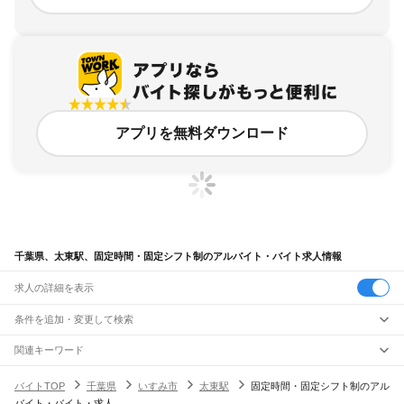
アプリを無料ダウンロード
千葉県、太東駅、固定時間・固定シフト制のアルバイト・バイト求人情報
求人の詳細を表示
条件を追加・変更して検索
市区町村を追加・変更
関連キーワード
完全在宅ワーク 全国
シール貼り 在宅
現在地周辺
ガチャガチャ
犬カフェ
千葉県
駅を追加・変更
バイトTOP
千葉県
いすみ市
太東駅
固定時間・固定シフト制のアル
千葉県
すべて
バイト・バイト・求人
千葉市
すべて