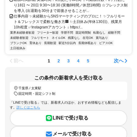
り18日 〜 20日 9:30〜18:30 (実働8時間／休憩1時間) ☆フレックス制
を導入 (出退勤を30分まで前後させることが...
仕事内容 ✨未経験からSNSマーケティングのプロに！ ✨フルリモー
ト＆フレックスで柔軟な働き方🏢 ✨土日休み(年休130日)、残業月
10h程度 ✅Instagramアカウント ↓ https:/...
業界未経験者歓迎
フリーター歓迎
学歴不問
固定時間制
転勤なし
経験不問
未経験者歓迎
フルリモート
ネイルOK
残業なし
在宅OK
賞与あり
ブランクOK
育休あり
長期歓迎
駅近5分以内
長期休暇あり
ピアスOK
土日祝休み
前へ
次へ
1
2
3
4
5
この条件の新着求人を受け取る
千葉県 / 太東駅
固定時間・固定シフト制
「LINEで受け取る」では、新着求人のほか、おすすめ情報なども配信しま
す。
詳しくはこちら
LINEで受け取る
メールで受け取る