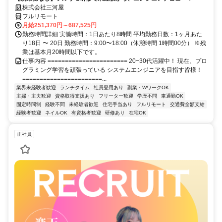
株式会社三河屋
フルリモート
月給251,370円～687,525円
勤務時間詳細 実働時間：1日あたり8時間 平均勤務日数：1ヶ月あた
り18日 〜 20日 勤務時間：9:00〜18:00（休憩時間 1時間00分） ※残
業は基本月20時間以下です。
仕事内容 ======================= 20−30代活躍中！ 現在、プロ
グラミング学習を頑張っている システムエンジニアを目指す皆様！
=======================...
業界未経験者歓迎
ランチタイム
社員登用あり
副業・WワークOK
主婦・主夫歓迎
資格取得支援あり
フリーター歓迎
学歴不問
車通勤OK
固定時間制
経験不問
未経験者歓迎
住宅手当あり
フルリモート
交通費全額支給
経験者歓迎
ネイルOK
有資格者歓迎
研修あり
在宅OK
正社員