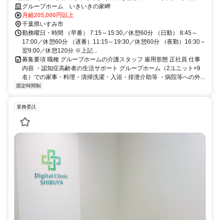
あり＞ いすみ市 正社員 介護職
グループホーム いきいきの家岬
月給205,000円以上
千葉県いすみ市
勤務曜日・時間 （早番） 7:15～15:30／休憩60分 （日勤） 8:45～
17:00／休憩60分 （遅番）11:15～19:30／休憩60分 （夜勤）16:30～
翌9:00／休憩120分 ※上記...
募集要項 職種 グループホームの介護スタッフ 雇用形態 正社員 仕事
内容 ・認知症高齢者の生活サポート グループホーム（2ユニット×9
名）での家事・料理・清掃洗濯・入浴・排泄介助等 ・病院等への外...
固定時間制
業務委託