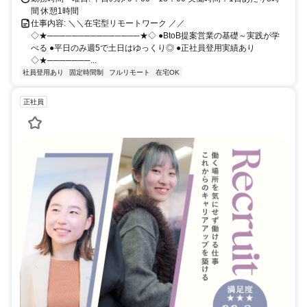
間 休憩1時間
仕事内容: ＼＼在宅型リモートワーク ／／
◇★───────────────★◇ ●BtoB提案営業の基礎～実践が学
べる ●平日のみ週5で土日はゆっくり◎ ●正社員登用実績あり
◇★───────...
社員登用あり
固定時間制
フルリモート
在宅OK
正社員