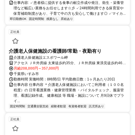
仕事内容: ✓患者様に提供する食事の献立作成や発注、衛生・栄養管
理など幅広い業務をお任せします☆彡 ✓24時間利用できる保育室や
保育補助制度があり、子育て中の方も安心して働けます◎ ✓マイカ...
即日勤務OK
固定時間制
残業なし
昇給あり
正社員
介護老人保健施設の看護師/常勤・夜勤有り
介護老人保健施設エスポワール岬
アクセス ＪＲ外房線 太東徒歩約35分、ＪＲ外房線 東浪見徒歩約46
分、ＪＲ外房線 長者町徒歩約54分
月給208,000円～357,000円
千葉県いすみ市
勤務時間 実働時間：8時間/日 平均勤務日数：1ヶ月あたり20日
仕事内容 仕事内容 ＊介護老人保健施設においてご利用者（１００名
程度）の 日常看護業務・健康管理業務 ・バイタルチェック、服薬管
理、看護記録作成、 健康相談 等 職場・施設について 月9日休でプラ
イ...
固定時間制
交通費全額支給
経験者歓迎
有資格者歓迎
託児所あり
正社員