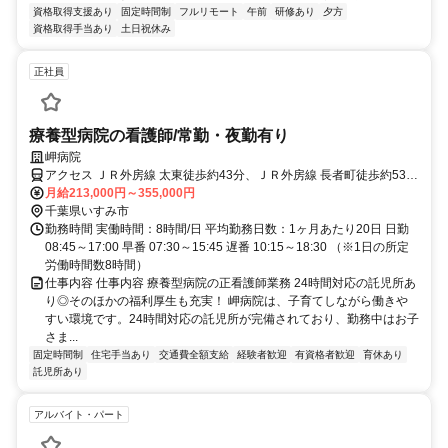
資格取得支援あり
固定時間制
フルリモート
午前
研修あり
夕方
資格取得手当あり
土日祝休み
正社員
療養型病院の看護師/常勤・夜勤有り
岬病院
アクセス ＪＲ外房線 太東徒歩約43分、ＪＲ外房線 長者町徒歩約53
分、いすみ鉄道 国吉徒歩約73分
月給213,000円～355,000円
千葉県いすみ市
勤務時間 実働時間：8時間/日 平均勤務日数：1ヶ月あたり20日 日勤
08:45～17:00 早番 07:30～15:45 遅番 10:15～18:30 （※1日の所定
労働時間数8時間）
仕事内容 仕事内容 療養型病院の正看護師業務 24時間対応の託児所あ
り◎そのほかの福利厚生も充実！ 岬病院は、子育てしながら働きや
すい環境です。24時間対応の託児所が完備されており、勤務中はお子
さま...
固定時間制
住宅手当あり
交通費全額支給
経験者歓迎
有資格者歓迎
育休あり
託児所あり
アルバイト・パート