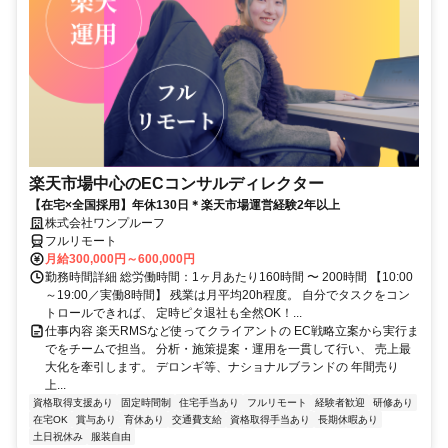
楽天市場中心のECコンサルディレクター
【在宅×全国採用】年休130日＊楽天市場運営経験2年以上
株式会社ワンプルーフ
フルリモート
月給300,000円～600,000円
勤務時間詳細 総労働時間：1ヶ月あたり160時間 〜 200時間 【10:00
～19:00／実働8時間】 残業は月平均20h程度。 自分でタスクをコン
トロールできれば、 定時ピタ退社も全然OK！...
仕事内容 楽天RMSなど使ってクライアントの EC戦略立案から実行ま
でをチームで担当。 分析・施策提案・運用を一貫して行い、 売上最
大化を牽引します。 デロンギ等、ナショナルブランドの 年間売り
上...
資格取得支援あり
固定時間制
住宅手当あり
フルリモート
経験者歓迎
研修あり
在宅OK
賞与あり
育休あり
交通費支給
資格取得手当あり
長期休暇あり
土日祝休み
服装自由