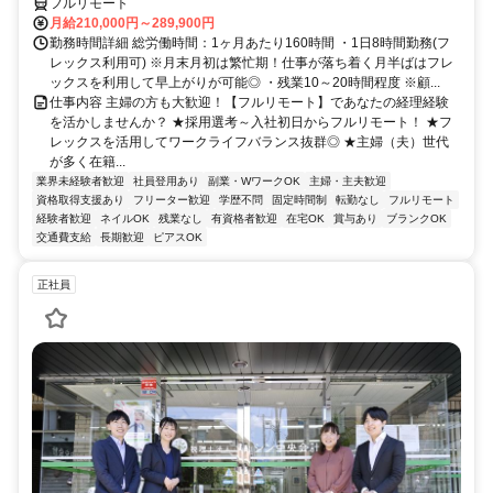
フルリモート
月給210,000円～289,900円
勤務時間詳細 総労働時間：1ヶ月あたり160時間 ・1日8時間勤務(フ
レックス利用可) ※月末月初は繁忙期！仕事が落ち着く月半ばはフレ
ックスを利用して早上がりが可能◎ ・残業10～20時間程度 ※顧...
仕事内容 主婦の方も大歓迎！【フルリモート】であなたの経理経験
を活かしませんか？ ★採用選考～入社初日からフルリモート！ ★フ
レックスを活用してワークライフバランス抜群◎ ★主婦（夫）世代
が多く在籍...
業界未経験者歓迎
社員登用あり
副業・WワークOK
主婦・主夫歓迎
資格取得支援あり
フリーター歓迎
学歴不問
固定時間制
転勤なし
フルリモート
経験者歓迎
ネイルOK
残業なし
有資格者歓迎
在宅OK
賞与あり
ブランクOK
交通費支給
長期歓迎
ピアスOK
正社員