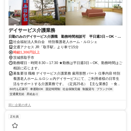
デイサービス介護業務
日勤のみのデイサービス介護職 勤務時間相談可 平日週3日～OK・土
日休み
社会福祉法人朱白会 特別養護老人ホーム・ルロシェ
交通アクセス JR「取手駅」より車で15分
時給1,306円以上
茨城県取手市
勤務曜日・時間 8:30～17:30 ★勤務は平日週3日～OK、勤務時間はご
相談に応じます。
募集要項 職種 デイサービス介護業務 雇用形態 パート 仕事内容 特別
養護老人ホーム ルロシェ内デイサービスにて、ご利用者様の日常生
活をサポートする介護業務です。（定員25名） 【主な業務】 ・食...
60代も応募可
車通勤OK
固定時間制
社会保険完備
制服貸与
ブランクOK
交通費支給
昇給あり
同じ企業の求人
正社員