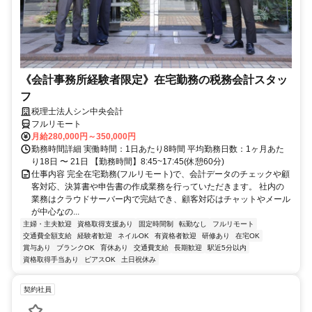
《会計事務所経験者限定》在宅勤務の税務会計スタッ
フ
税理士法人シン中央会計
フルリモート
月給280,000円～350,000円
勤務時間詳細 実働時間：1日あたり8時間 平均勤務日数：1ヶ月あた
り18日 〜 21日 【勤務時間】8:45~17:45(休憩60分)
仕事内容 完全在宅勤務(フルリモート)で、会計データのチェックや顧
客対応、決算書や申告書の作成業務を行っていただきます。 社内の
業務はクラウドサーバー内で完結でき、顧客対応はチャットやメール
が中心なの...
主婦・主夫歓迎
資格取得支援あり
固定時間制
転勤なし
フルリモート
交通費全額支給
経験者歓迎
ネイルOK
有資格者歓迎
研修あり
在宅OK
賞与あり
ブランクOK
育休あり
交通費支給
長期歓迎
駅近5分以内
資格取得手当あり
ピアスOK
土日祝休み
契約社員