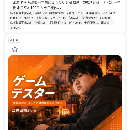
成長できる環境 ✅主観によらない評価制度「360度評価」を採用 ✅年
間休日平均128日＆土日祝休み ―――――――――――――...
資格取得支援あり
学歴不問
固定時間制
フルリモート
経験者歓迎
ネイルOK
研修あり
在宅OK
賞与あり
ブランクOK
育休あり
交通費支給
長期歓迎
資格取得手当あり
社割あり
長期休暇あり
ピアスOK
土日祝休み
服装自由
ひげOK
正社員