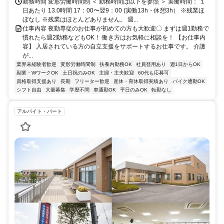
勤務時間 変形労働時間制 ＜ 勤務時間は以下を参照 ＞ 実働時間： １
日あたり 13.0時間 17：00〜翌9：00 (実働13h・休憩3h） ※残業ほ
ぼなし ※残業はほとんどありません。 週...
仕事内容 夜勤専従のお仕事が初めての方も大歓迎〇 まずは週1勤務で
慣れたら週2勤務などもOK！ 働き方はお気軽に相談を！ 【お仕事内
容】 入居されている方の自立支援をサポートするお仕事です。 介護
が...
業界未経験者歓迎
変形労働時間制
扶養内勤務OK
社員登用あり
週1日からOK
副業・WワークOK
土日祝のみOK
主婦・主夫歓迎
60代も応募可
資格取得支援あり
長期
フリーター歓迎
産休・育休取得実績あり
バイク通勤OK
シフト自由
大量募集
学歴不問
車通勤OK
平日のみOK
転勤なし
アルバイト・パート