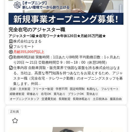
完全在宅のアジャスター職
アジャスター3級★在宅ワーク★年休120日★月給35万円超★
株式会社はなまる
フルリモート
月給355,000円以上
勤務時間詳細 実働時間：1日あたり8時間 平均勤務日数：1ヶ月あた
り20日 〜 21日 ⏰勤務時間⏰ 9：00～18：00（休憩1時間）
仕事内容 自動車買取・販売業界で強固な基盤を誇る株式会社はなま
る。当社は、高度な専門知識を持つあなたをお迎えするため、アジャ
スター職（完全在宅・テレワーク勤務）のオープニングスタッフを募
集します。外回...
主婦・主夫歓迎
フリーター歓迎
学歴不問
固定時間制
転勤なし
フルリモート
経験者歓迎
研修あり
在宅OK
賞与あり
ブランクOK
育休あり
オープニングスタッフ
交通費支給
長期歓迎
長期休暇あり
土日祝休み
服装自由
正社員