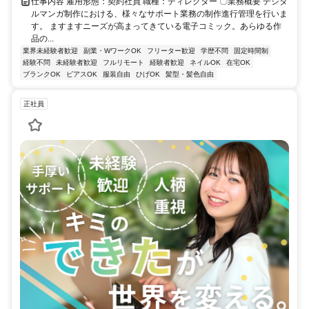
仕事内容 雇用形態：契約社員 職種：ディレクター 〇業務概要 デジタ
ルマンガ制作における、様々なサポート業務の制作進行管理を行いま
す。 ますますニーズが高まってきている電子コミック。あらゆる作
品の...
業界未経験者歓迎
副業・WワークOK
フリーター歓迎
学歴不問
固定時間制
経験不問
未経験者歓迎
フルリモート
経験者歓迎
ネイルOK
在宅OK
ブランクOK
ピアスOK
服装自由
ひげOK
髪型・髪色自由
正社員