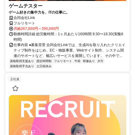
ゲームテスター
ゲーム好きの集中力を、ITの仕事に。
合同会社Link
フルリモート
月給267,000円～350,000円
勤務時間詳細 総労働時間：1ヶ月あたり160時間 9:30〜18:30(実働8
時間)
仕事内容 ●募集背景 合同会社Linkでは、生成AIを取り入れたクリエイ
ティブ制作をはじめ、EC・物販事業、Webサイト制作、システム関
連のサポートなど、幅広いサービスを展開しています。 その中で...
資格取得支援あり
固定時間制
フルリモート
午前
研修あり
夕方
資格取得手当あり
土日祝休み
正社員