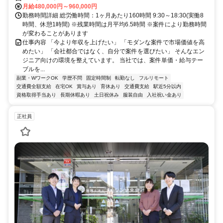
月給480,000円～960,000円
勤務時間詳細 総労働時間：1ヶ月あたり160時間 9:30～18:30(実働8
時間、休憩1時間) ※残業時間は月平均6.5時間 ※案件により勤務時間
が変わることがあります
仕事内容 「今より年収を上げたい」 「モダンな案件で市場価値を高
めたい」 「会社都合ではなく、自分で案件を選びたい」 そんなエン
ジニア向けの環境を整えています。 当社では、案件単価・給与テー
ブルを...
副業・WワークOK
学歴不問
固定時間制
転勤なし
フルリモート
交通費全額支給
在宅OK
賞与あり
育休あり
交通費支給
駅近5分以内
資格取得手当あり
長期休暇あり
土日祝休み
服装自由
入社祝い金あり
正社員