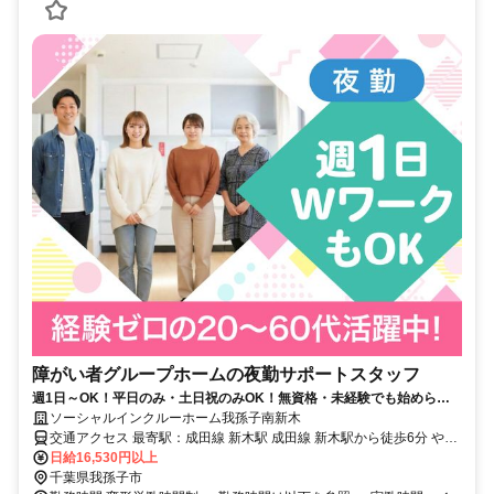
障がい者グループホームの夜勤サポートスタッフ
週1日～OK！平日のみ・土日祝のみOK！無資格・未経験でも始められ
ます。目の前の人に喜んでいただくことに、一生懸命になれる仕事で
ソーシャルインクルーホーム我孫子南新木
す。
交通アクセス 最寄駅：成田線 新木駅 成田線 新木駅から徒歩6分 やす
らぎの道沿い
日給16,530円以上
千葉県我孫子市