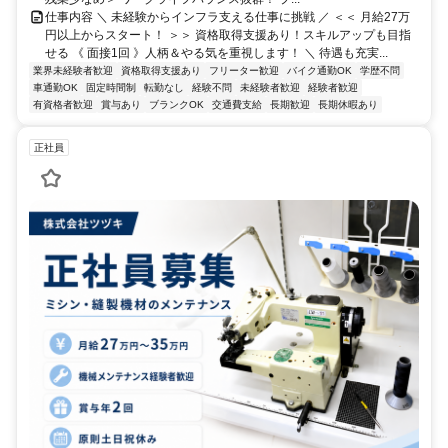
仕事内容 ＼ 未経験からインフラ支える仕事に挑戦 ／ ＜＜ 月給27万
円以上からスタート！ ＞＞ 資格取得支援あり！スキルアップも目指
せる 《 面接1回 》人柄＆やる気を重視します！ ＼ 待遇も充実...
業界未経験者歓迎
資格取得支援あり
フリーター歓迎
バイク通勤OK
学歴不問
車通勤OK
固定時間制
転勤なし
経験不問
未経験者歓迎
経験者歓迎
有資格者歓迎
賞与あり
ブランクOK
交通費支給
長期歓迎
長期休暇あり
正社員