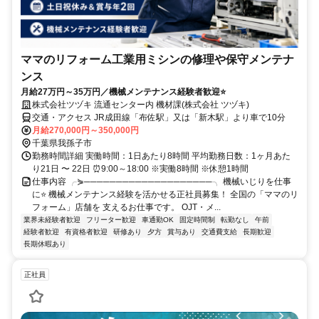
ママのリフォーム工業用ミシンの修理や保守メンテナ
ンス
月給27万円～35万円／機械メンテナンス経験者歓迎⭐
株式会社ツヅキ 流通センター内 機材課(株式会社 ツヅキ)
交通・アクセス JR成田線「布佐駅」又は「新木駅」より車で10分
月給270,000円～350,000円
千葉県我孫子市
勤務時間詳細 実働時間：1日あたり8時間 平均勤務日数：1ヶ月あた
り21日 〜 22日 ⏰9:00～18:00 ※実働8時間 ※休憩1時間
仕事内容 ╭⋟────────────────────╮ 機械いじりを仕事
に⭐ 機械メンテナンス経験を活かせる正社員募集！ 全国の「ママのリ
フォーム」店舗を 支えるお仕事です。 OJT・メ...
業界未経験者歓迎
フリーター歓迎
車通勤OK
固定時間制
転勤なし
午前
経験者歓迎
有資格者歓迎
研修あり
夕方
賞与あり
交通費支給
長期歓迎
長期休暇あり
正社員