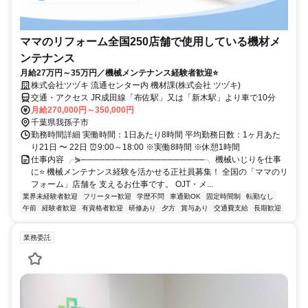
ママのリフォーム全国250店舗で使用している機材メ
ンテナンス
月給27万円～35万円／機械メンテナンス経験者歓迎⭐
株式会社ツヅキ 流通センター内 機材課(株式会社 ツヅキ)
交通・アクセス JR成田線「布佐駅」又は「新木駅」より車で10分
月給270,000円～350,000円
千葉県我孫子市
勤務時間詳細 実働時間：1日あたり8時間 平均勤務日数：1ヶ月あた
り21日 〜 22日 ⏰9:00～18:00 ※実働8時間 ※休憩1時間
仕事内容 ╭⋟────────────────────╮ 機械いじりを仕事
に⭐ 機械メンテナンス経験を活かせる正社員募集！ 全国の「ママのリ
フォーム」店舗を 支えるお仕事です。 OJT・メ...
業界未経験者歓迎
フリーター歓迎
学歴不問
車通勤OK
固定時間制
転勤なし
午前
経験者歓迎
有資格者歓迎
研修あり
夕方
賞与あり
交通費支給
長期歓迎
業務委託