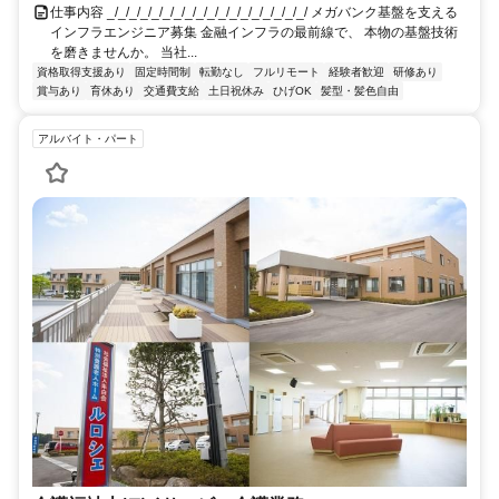
仕事内容 _/_/_/_/_/_/_/_/_/_/_/_/_/_/_/_/_/_/ メガバンク基盤を支える
インフラエンジニア募集 金融インフラの最前線で、 本物の基盤技術
を磨きませんか。 当社...
資格取得支援あり
固定時間制
転勤なし
フルリモート
経験者歓迎
研修あり
賞与あり
育休あり
交通費支給
土日祝休み
ひげOK
髪型・髪色自由
アルバイト・パート