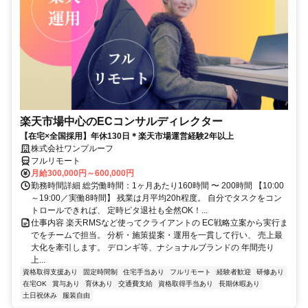
楽天市場中心のECコンサルディレクター
【在宅×全国採用】年休130日＊楽天市場運営経験2年以上
株式会社ワンプルーフ
フルリモート
月給300,000円～600,000円
勤務時間詳細 総労働時間：1ヶ月あたり160時間 〜 200時間 【10:00
～19:00／実働8時間】 残業は月平均20h程度。 自分でタスクをコン
トロールできれば、 定時ピタ退社も全然OK！...
仕事内容 楽天RMSなど使ってクライアントの EC戦略立案から実行ま
でをチームで担当。 分析・施策提案・運用を一貫して行い、 売上最
大化を牽引します。 デロンギ等、ナショナルブランドの 年間売り
上...
資格取得支援あり
固定時間制
住宅手当あり
フルリモート
経験者歓迎
研修あり
在宅OK
賞与あり
育休あり
交通費支給
資格取得手当あり
長期休暇あり
土日祝休み
服装自由