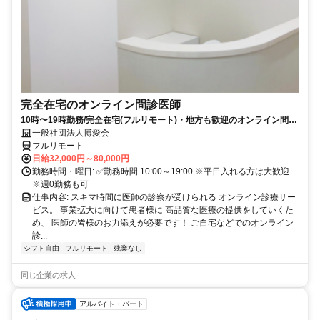
完全在宅のオンライン問診医師
10時〜19時勤務/完全在宅(フルリモート)・地方も歓迎のオンライン問診
業務
一般社団法人博愛会
フルリモート
日給32,000円～80,000円
勤務時間・曜日: ✅勤務時間 10:00～19:00 ※平日入れる方は大歓迎
※週0勤務も可
仕事内容: スキマ時間に医師の診察が受けられる オンライン診療サー
ビス。 事業拡大に向けて患者様に 高品質な医療の提供をしていくた
め、 医師の皆様のお力添えが必要です！ ご自宅などでのオンライン
診...
シフト自由
フルリモート
残業なし
同じ企業の求人
アルバイト・パート