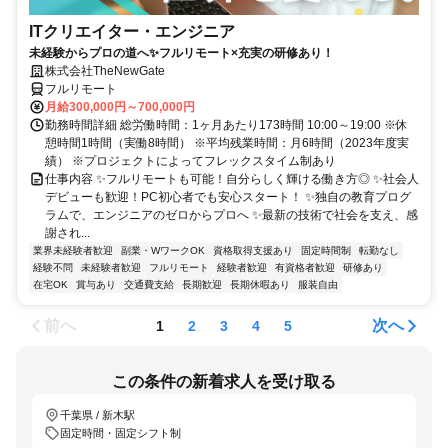
ITクリエイター・エンジニア
未経験からプロの道へ✨フルリモート×充実の研修あり！
株式会社TheNewGate
フルリモート
月給300,000円～700,000円
勤務時間詳細 総労働時間：1ヶ月あたり173時間 10:00～19:00 ※休
憩時間1時間（実働8時間） ※平均残業時間：月6時間（2023年度実
績） ※プロジェクトによってフレックスタイム制あり
仕事内容 ✨フルリモートも可能！自分らしく輝ける働き方◎ ✨社会人
デビューも歓迎！PC初心者でも安心スタート！ ✨独自の教育プログ
ラムで、エンジニアのゼロからプロへ ✨最新の技術で社会を支え、感
謝され...
業界未経験者歓迎
副業・WワークOK
資格取得支援あり
固定時間制
転勤なし
経験不問
未経験者歓迎
フルリモート
経験者歓迎
有資格者歓迎
研修あり
在宅OK
賞与あり
交通費支給
長期歓迎
長期休暇あり
服装自由
前へ
次へ
1
2
3
4
5
この条件の新着求人を受け取る
千葉県 / 新木駅
固定時間・固定シフト制