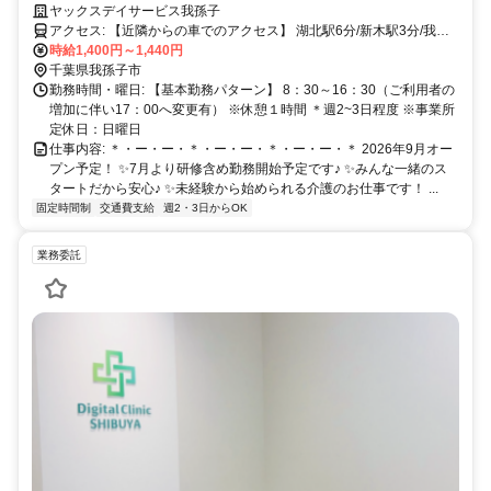
ヤックスデイサービス我孫子
アクセス: 【近隣からの車でのアクセス】 湖北駅6分/新木駅3分/我孫
子駅19分 ※車通勤可
時給1,400円～1,440円
千葉県我孫子市
勤務時間・曜日: 【基本勤務パターン】 8：30～16：30（ご利用者の
増加に伴い17：00へ変更有） ※休憩１時間 ＊週2~3日程度 ※事業所
定休日：日曜日
仕事内容: ＊・ー・ー・＊・ー・ー・＊・ー・ー・＊ 2026年9月オー
プン予定！ ✨7月より研修含め勤務開始予定です♪ ✨みんな一緒のス
タートだから安心♪ ✨未経験から始められる介護のお仕事です！ ...
固定時間制
交通費支給
週2・3日からOK
業務委託