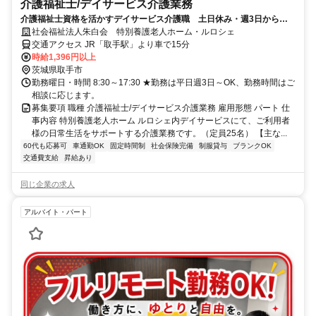
介護福祉士/デイサービス介護業務
介護福祉士資格を活かすデイサービス介護職 土日休み・週3日から勤
務可 時間応相談
社会福祉法人朱白会 特別養護老人ホーム・ルロシェ
交通アクセス JR「取手駅」より車で15分
時給1,396円以上
茨城県取手市
勤務曜日・時間 8:30～17:30 ★勤務は平日週3日～OK、勤務時間はご
相談に応じます。
募集要項 職種 介護福祉士/デイサービス介護業務 雇用形態 パート 仕
事内容 特別養護老人ホーム ルロシェ内デイサービスにて、ご利用者
様の日常生活をサポートする介護業務です。（定員25名） 【主な...
60代も応募可
車通勤OK
固定時間制
社会保険完備
制服貸与
ブランクOK
交通費支給
昇給あり
同じ企業の求人
アルバイト・パート