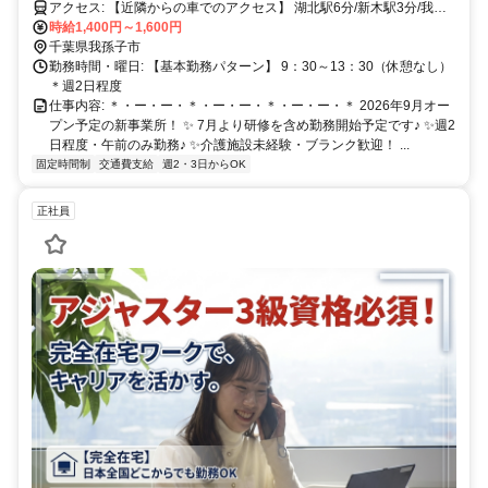
アクセス: 【近隣からの車でのアクセス】 湖北駅6分/新木駅3分/我孫
子駅19分 ※車通勤可
時給1,400円～1,600円
千葉県我孫子市
勤務時間・曜日: 【基本勤務パターン】 9：30～13：30（休憩なし）
＊週2日程度
仕事内容: ＊・ー・ー・＊・ー・ー・＊・ー・ー・＊ 2026年9月オー
プン予定の新事業所！ ✨ 7月より研修を含め勤務開始予定です♪ ✨週2
日程度・午前のみ勤務♪ ✨介護施設未経験・ブランク歓迎！ ...
固定時間制
交通費支給
週2・3日からOK
正社員