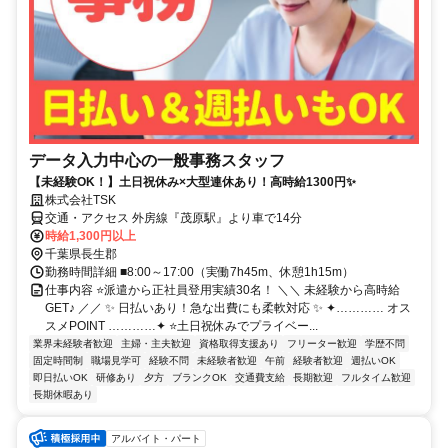
データ入力中心の一般事務スタッフ
【未経験OK！】土日祝休み×大型連休あり！高時給1300円✨
株式会社TSK
交通・アクセス 外房線『茂原駅』より車で14分
時給1,300円以上
千葉県長生郡
勤務時間詳細 ■8:00～17:00（実働7h45m、休憩1h15m）
仕事内容 ⭐派遣から正社員登用実績30名！ ＼＼ 未経験から高時給
GET♪ ／／ ✨ 日払いあり！急な出費にも柔軟対応 ✨ ✦………… オス
スメPOINT …………✦ ⭐土日祝休みでプライベー...
業界未経験者歓迎
主婦・主夫歓迎
資格取得支援あり
フリーター歓迎
学歴不問
固定時間制
職場見学可
経験不問
未経験者歓迎
午前
経験者歓迎
週払いOK
即日払いOK
研修あり
夕方
ブランクOK
交通費支給
長期歓迎
フルタイム歓迎
長期休暇あり
アルバイト・パート