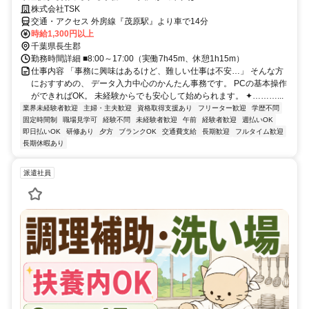
株式会社TSK
交通・アクセス 外房線『茂原駅』より車で14分
時給1,300円以上
千葉県長生郡
勤務時間詳細 ■8:00～17:00（実働7h45m、休憩1h15m）
仕事内容 「事務に興味はあるけど、難しい仕事は不安…」 そんな方
におすすめの、 データ入力中心のかんたん事務です。 PCの基本操作
ができればOK。 未経験からでも安心して始められます。 ✦………...
業界未経験者歓迎
主婦・主夫歓迎
資格取得支援あり
フリーター歓迎
学歴不問
固定時間制
職場見学可
経験不問
未経験者歓迎
午前
経験者歓迎
週払いOK
即日払いOK
研修あり
夕方
ブランクOK
交通費支給
長期歓迎
フルタイム歓迎
長期休暇あり
派遣社員