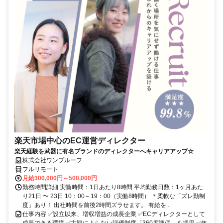
楽天市場中心のEC運営ディレクター
楽天経験を武器に有名ブランドのディレクターへキャリアアップ☆
株式会社ワンプルーフ
フルリモート
月給300,000円～500,000円
勤務時間詳細 実働時間：1日あたり8時間 平均勤務日数：1ヶ月あた
り21日 〜 23日 10：00～19：00（実働8時間） ＊柔軟な「ズレ勤制
度」あり！ 出社時間を前後2時間ズラせます。 有給を...
仕事内容 ✅設立以来、増収増益の成長企業 ✅ECディレクターとして
成長できる環境 ✅主観によらない評価制度「360度評価」を採用 ✅年