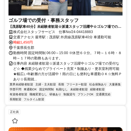
ゴルフ場での受付・事務スタッフ
【茂原駅車40分】未経験者歓迎☆派遣スタッフ活躍中☆ゴルフ場での受
付など☆
株式会社スタッフサービス 仕事No/24-04418883
交通アクセス 最寄駅：茂原駅 外房線茂原駅車40分 車通勤可能
時給1,450円
千葉県長生郡
勤務時間 固定時間制 06:00～15:00 ※休憩６０分。７時～１６時・８
時～１７時の勤務もあります。
仕事内容 未経験者歓迎☆派遣スタッフ活躍中☆ゴルフ場での受付な
ど☆ ◆残業少なめでプライベート充実＊制服あり・更衣室利用可能
★幅広い年齢層の方が活躍中！雨の日にも便利な車通勤ＯＫ☆無料Ｐ
あり☆長期就...
業界未経験者歓迎
主婦・主夫歓迎
長期
フリーター歓迎
社会保険あり
大量募集
学歴不問
車通勤OK
固定時間制
転勤なし
未経験者歓迎
経験者歓迎
有資格者歓迎
職種変更なし
研修あり
制服貸与
ブランクOK
交通費支給
長期歓迎
フルタイム歓迎
正社員