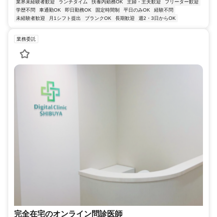
業界未経験者歓迎
ランチタイム
扶養内勤務OK
主婦・主夫歓迎
フリーター歓迎
学歴不問
車通勤OK
即日勤務OK
固定時間制
平日のみOK
経験不問
未経験者歓迎
月1シフト提出
ブランクOK
長期歓迎
週2・3日からOK
業務委託
完全在宅のオンライン問診医師