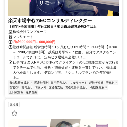
楽天市場中心のECコンサルディレクター
【在宅×全国採用】年休130日＊楽天市場運営経験2年以上
株式会社ワンプルーフ
フルリモート
月給300,000円～600,000円
勤務時間詳細 総労働時間：1ヶ月あたり160時間 〜 200時間 【10:00
～19:00／実働8時間】 残業は月平均20h程度。 自分でタスクをコン
トロールできれば、 定時ピタ退社も全然OK！...
仕事内容 楽天RMSなど使ってクライアントの EC戦略立案から実行ま
でをチームで担当。 分析・施策提案・運用を一貫して行い、 売上最
大化を牽引します。 デロンギ等、ナショナルブランドの 年間売り
上...
資格取得支援あり
固定時間制
住宅手当あり
フルリモート
経験者歓迎
研修あり
在宅OK
賞与あり
育休あり
交通費支給
資格取得手当あり
長期休暇あり
土日祝休み
服装自由
正社員