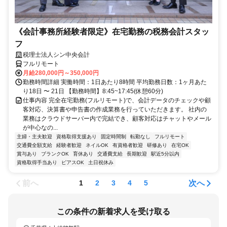
《会計事務所経験者限定》在宅勤務の税務会計スタッ
フ
税理士法人シン中央会計
フルリモート
月給280,000円～350,000円
勤務時間詳細 実働時間：1日あたり8時間 平均勤務日数：1ヶ月あた
り18日 〜 21日 【勤務時間】8:45~17:45(休憩60分)
仕事内容 完全在宅勤務(フルリモート)で、会計データのチェックや顧
客対応、決算書や申告書の作成業務を行っていただきます。 社内の
業務はクラウドサーバー内で完結でき、顧客対応はチャットやメール
が中心なの...
主婦・主夫歓迎
資格取得支援あり
固定時間制
転勤なし
フルリモート
交通費全額支給
経験者歓迎
ネイルOK
有資格者歓迎
研修あり
在宅OK
賞与あり
ブランクOK
育休あり
交通費支給
長期歓迎
駅近5分以内
資格取得手当あり
ピアスOK
土日祝休み
前へ
次へ
1
2
3
4
5
この条件の新着求人を受け取る