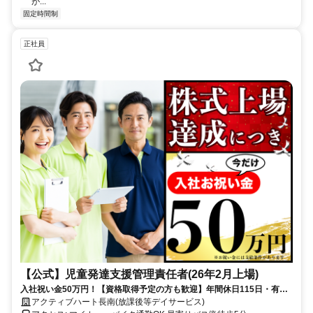
が...
固定時間制
正社員
【公式】児童発達支援管理責任者(26年2月上場)
入社祝い金50万円！【資格取得予定の方も歓迎】年間休日115日・有給
消化率100％／完全週休2日制
アクティブハート長南(放課後等デイサービス)