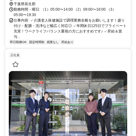
千葉県長生郡
勤務時間・曜日: （1）05:00〜14:00 （2）09:00〜18:00 （3）
05:00〜19:30
仕事内容: ✓介護老人保健施設で調理業務全般をお願いします！盛り
付け・配膳・洗浄など幅広く対応◎ ✓年間休日125日でプライベート
充実！ワークライフバランス重視の方におすすめです♪ ✓昇給＆賞
与...
即日勤務OK
固定時間制
残業なし
昇給あり
正社員