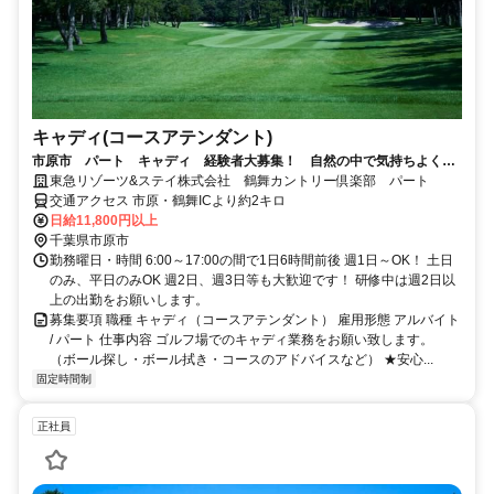
キャディ(コースアテンダント)
市原市 パート キャディ 経験者大募集！ 自然の中で気持ちよく身
体を動かしながら働こう♪
東急リゾーツ&ステイ株式会社 鶴舞カントリー倶楽部 パート
交通アクセス 市原・鶴舞ICより約2キロ
日給11,800円以上
千葉県市原市
勤務曜日・時間 6:00～17:00の間で1日6時間前後 週1日～OK！ 土日
のみ、平日のみOK 週2日、週3日等も大歓迎です！ 研修中は週2日以
上の出勤をお願いします。
募集要項 職種 キャディ（コースアテンダント） 雇用形態 アルバイト
/ パート 仕事内容 ゴルフ場でのキャディ業務をお願い致します。
（ボール探し・ボール拭き・コースのアドバイスなど） ★安心...
固定時間制
正社員