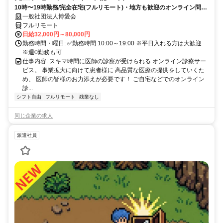
10時〜19時勤務/完全在宅(フルリモート)・地方も歓迎のオンライン問診
業務
一般社団法人博愛会
フルリモート
日給32,000円～80,000円
勤務時間・曜日: ✅勤務時間 10:00～19:00 ※平日入れる方は大歓迎
※週0勤務も可
仕事内容: スキマ時間に医師の診察が受けられる オンライン診療サー
ビス。 事業拡大に向けて患者様に 高品質な医療の提供をしていくた
め、 医師の皆様のお力添えが必要です！ ご自宅などでのオンライン
診...
シフト自由
フルリモート
残業なし
同じ企業の求人
派遣社員