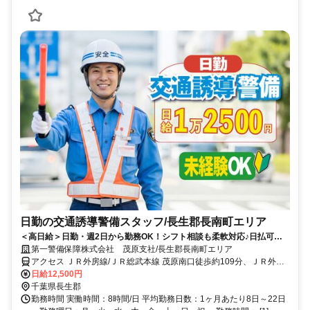
日勤の交通誘導警備スタッフ/長生郡長南町エリア
＜高日給＞日勤・週2日から勤務OK！シフト相談も柔軟対応♪日払可◎
未経験歓迎★
第一警備保障株式会社 茂原支社/長生郡長南町エリア
アクセス ＪＲ外房線/ＪＲ総武本線 茂原南口徒歩約109分、ＪＲ外房
線/ＪＲ総武本線 茂原南口徒歩約109分 直行直帰OK＊交通費全額支給
日給12,500円
＊
千葉県長生郡
勤務時間 実働時間：8時間/日 平均勤務日数：1ヶ月あたり8日～22日