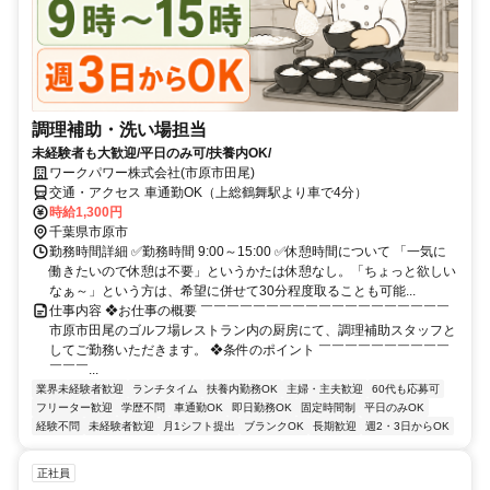
調理補助・洗い場担当
未経験者も大歓迎/平日のみ可/扶養内OK/
ワークパワー株式会社(市原市田尾)
交通・アクセス 車通勤OK（上総鶴舞駅より車で4分）
時給1,300円
千葉県市原市
勤務時間詳細 ✅勤務時間 9:00～15:00 ✅休憩時間について 「一気に
働きたいので休憩は不要」というかたは休憩なし。「ちょっと欲しい
なぁ～」という方は、希望に併せて30分程度取ることも可能...
仕事内容 ❖お仕事の概要 ￣￣￣￣￣￣￣￣￣￣￣￣￣￣￣￣￣￣￣
市原市田尾のゴルフ場レストラン内の厨房にて、調理補助スタッフと
してご勤務いただきます。 ❖条件のポイント ￣￣￣￣￣￣￣￣￣￣
￣￣￣...
業界未経験者歓迎
ランチタイム
扶養内勤務OK
主婦・主夫歓迎
60代も応募可
フリーター歓迎
学歴不問
車通勤OK
即日勤務OK
固定時間制
平日のみOK
経験不問
未経験者歓迎
月1シフト提出
ブランクOK
長期歓迎
週2・3日からOK
正社員