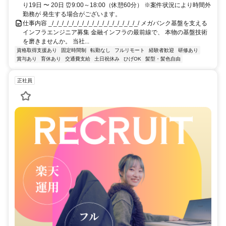
り19日 〜 20日 ⏰9:00～18:00（休憩60分） ※案件状況により時間外
勤務が 発生する場合がございます。
仕事内容 _/_/_/_/_/_/_/_/_/_/_/_/_/_/_/_/_/_/ メガバンク基盤を支える
インフラエンジニア募集 金融インフラの最前線で、 本物の基盤技術
を磨きませんか。 当社...
資格取得支援あり
固定時間制
転勤なし
フルリモート
経験者歓迎
研修あり
賞与あり
育休あり
交通費支給
土日祝休み
ひげOK
髪型・髪色自由
正社員