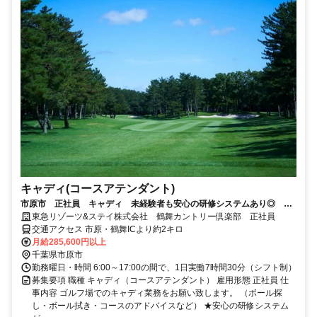
キャディ(コースアテンダント)
市原市 正社員 キャディ 未経験者も安心の研修システムあり◎ 月
収28万円以上可能！
東急リゾーツ&ステイ株式会社 鶴舞カントリー倶楽部 正社員
交通アクセス 市原・鶴舞ICより約2キロ
月給285,600円以上
千葉県市原市
勤務曜日・時間 6:00～17:00の間で、1日実働7時間30分（シフト制）
募集要項 職種 キャディ（コースアテンダント） 雇用形態 正社員 仕
事内容 ゴルフ場でのキャディ業務をお願い致します。 （ボール探
し・ボール拭き・コースのアドバイスなど） ★安心の研修システム