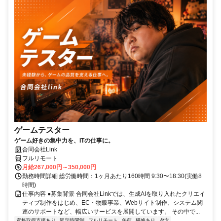
ゲームテスター
ゲーム好きの集中力を、ITの仕事に。
合同会社Link
フルリモート
月給267,000円～350,000円
勤務時間詳細 総労働時間：1ヶ月あたり160時間 9:30〜18:30(実働8
時間)
仕事内容 ●募集背景 合同会社Linkでは、生成AIを取り入れたクリエイ
ティブ制作をはじめ、EC・物販事業、Webサイト制作、システム関
連のサポートなど、幅広いサービスを展開しています。 その中で...
資格取得支援あり
固定時間制
フルリモート
午前
研修あり
夕方