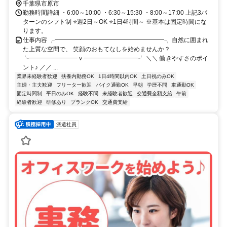
千葉県市原市
勤務時間詳細 ・6:00～10:00 ・6:30～15:30 ・8:00～17:00 上記3パ
ターンのシフト制 ⭐週2日～OK ⭐1日4時間～ ※基本は固定時間にな
ります。
仕事内容 ╭━━━━━━━━━━━━━━━━━━╮ 自然に囲まれ
た上質な空間で、 笑顔のおもてなしを始めませんか？
╰━━━━━━━━ｖ━━━━━━━━━╯ ＼＼ 働きやすさのポイ
ント♪ ／／ ...
業界未経験者歓迎
扶養内勤務OK
1日4時間以内OK
土日祝のみOK
主婦・主夫歓迎
フリーター歓迎
バイク通勤OK
早朝
学歴不問
車通勤OK
固定時間制
平日のみOK
経験不問
未経験者歓迎
交通費全額支給
午前
経験者歓迎
研修あり
ブランクOK
交通費支給
派遣社員