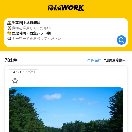
千葉県
千葉県
上総鶴舞駅
上総鶴舞駅
職種を選択してください
固定時間・固定シフト制
固定時間・固定シフト制
キーワードを選択してください
781件
条件保存
関連度順
アルバイト・パート