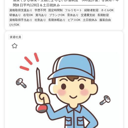
間休日平均128日＆土日祝休み ―――――――――――――...
資格取得支援あり
学歴不問
固定時間制
フルリモート
経験者歓迎
ネイルOK
研修あり
在宅OK
賞与あり
ブランクOK
育休あり
交通費支給
長期歓迎
資格取得手当あり
社割あり
長期休暇あり
ピアスOK
土日祝休み
服装自由
ひげOK
派遣社員