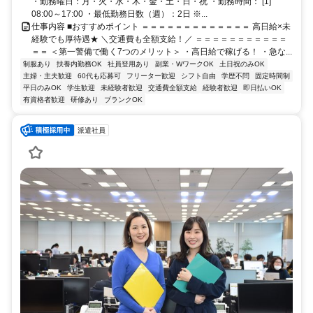
・勤務曜日：月・火・水・木・金・土・日・祝 ・勤務時間： [1]
08:00～17:00 ・最低勤務日数（週）：2日 ※...
仕事内容 ■おすすめポイント ＝＝＝＝＝＝＝＝＝＝＝＝＝ 高日給×未
経験でも厚待遇★ ＼交通費も全額支給！／ ＝＝＝＝＝＝＝＝＝＝＝
＝＝ ＜第一警備で働く7つのメリット＞ ・高日給で稼げる！ ・急な...
制服あり
扶養内勤務OK
社員登用あり
副業・WワークOK
土日祝のみOK
主婦・主夫歓迎
60代も応募可
フリーター歓迎
シフト自由
学歴不問
固定時間制
平日のみOK
学生歓迎
未経験者歓迎
交通費全額支給
経験者歓迎
即日払いOK
有資格者歓迎
研修あり
ブランクOK
派遣社員