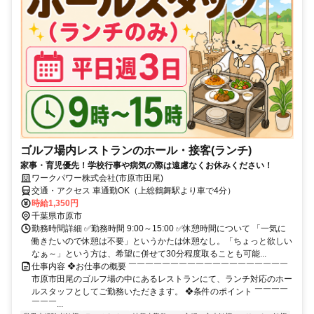
ゴルフ場内レストランのホール・接客(ランチ)
家事・育児優先！学校行事や病気の際は遠慮なくお休みください！
ワークパワー株式会社(市原市田尾)
交通・アクセス 車通勤OK（上総鶴舞駅より車で4分）
時給1,350円
千葉県市原市
勤務時間詳細 ✅勤務時間 9:00～15:00 ✅休憩時間について 「一気に
働きたいので休憩は不要」というかたは休憩なし。「ちょっと欲しい
なぁ～」という方は、希望に併せて30分程度取ることも可能...
仕事内容 ❖お仕事の概要 ￣￣￣￣￣￣￣￣￣￣￣￣￣￣￣￣￣￣￣
市原市田尾のゴルフ場の中にあるレストランにて、ランチ対応のホー
ルスタッフとしてご勤務いただきます。 ❖条件のポイント ￣￣￣￣
￣￣￣...