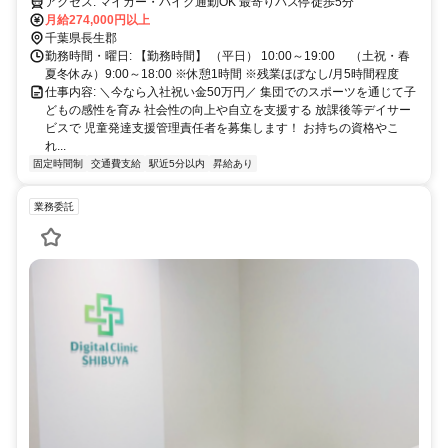
アクセス: マイカー・バイク通勤OK 最寄りバス停徒歩5分
月給274,000円以上
千葉県長生郡
勤務時間・曜日: 【勤務時間】 （平日） 10:00～19:00 （土祝・春
夏冬休み）9:00～18:00 ※休憩1時間 ※残業ほぼなし/月5時間程度
仕事内容: ＼今なら入社祝い金50万円／ 集団でのスポーツを通じて子
どもの感性を育み 社会性の向上や自立を支援する 放課後等デイサー
ビスで 児童発達支援管理責任者を募集します！ お持ちの資格やこ
れ...
固定時間制
交通費支給
駅近5分以内
昇給あり
業務委託