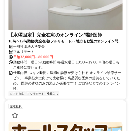
【水曜固定】完全在宅のオンライン問診医師
10時〜19時勤務/完全在宅(フルリモート)・地方も歓迎のオンライン問診
業務
一般社団法人博愛会
フルリモート
日給32,000円～80,000円
勤務時間・曜日: ✅勤務時間 毎週水曜日 10:00～19:00 ※他の曜日も
ご相談に乗れます。
仕事内容: スキマ時間に医師の診察が受けられる オンライン診療サー
ビス。 事業拡大に向けて患者様に 高品質な医療の提供をしていくた
め、 医師の皆様のお力添えが必要です！ ご自宅などでのオンライン
診...
シフト自由
フルリモート
残業なし
派遣社員