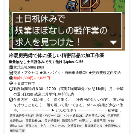
冷暖房完備で体に優しい精密部品の加工作業
重量物なし土日祝休みで長く働ける/plus-C-55
株式会社bring plus
交通・アクセス ★車・バイク・自転車通勤OK ★交通費規定内支給
時給1,300円～1,625円
千葉県市原市
勤務時間詳細 8:30～17:00 （実働7時間30分／休憩1時間） 月～金曜
の週5日勤務 残業は月平均10時間以内
仕事内容 「体に優しく、長く働く。」 冷暖房の効いた室内。 重い物
を持つこともなく、 落ち着いて集中できる。 体への負担が少ない仕
事。 ━━━━━━━━ ▶ どんな仕事？ ━━━━━━━━ 精密部...
業界未経験者歓迎
副業・WワークOK
バイク通勤OK
給料前払いOK
学歴不問
車通勤OK
即日勤務OK
固定時間制
職場見学可
転勤なし
経験不問
午前
週払いOK
研修あり
夕方
ブランクOK
交通費支給
長期休暇あり
土日祝休み
履歴書不要