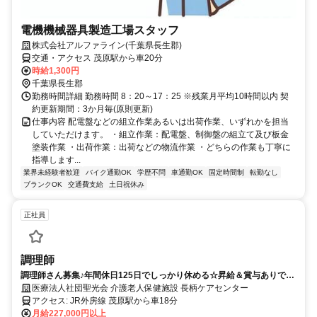
電機機械器具製造工場スタッフ
株式会社アルファライン(千葉県長生郡)
交通・アクセス 茂原駅から車20分
時給1,300円
千葉県長生郡
勤務時間詳細 勤務時間 8：20～17：25 ※残業月平均10時間以内 契
約更新期間：3か月毎(原則更新)
仕事内容 配電盤などの組立作業あるいは出荷作業、いずれかを担当
していただけます。 ・組立作業：配電盤、制御盤の組立て及び板金
塗装作業 ・出荷作業：出荷などの物流作業 ・どちらの作業も丁寧に
指導します...
業界未経験者歓迎
バイク通勤OK
学歴不問
車通勤OK
固定時間制
転勤なし
ブランクOK
交通費支給
土日祝休み
正社員
調理師
調理師さん募集♪年間休日125日でしっかり休める☆昇給＆賞与ありでモ
チベーションアップ！経験を活かして安定勤務◎
医療法人社団聖光会 介護老人保健施設 長柄ケアセンター
アクセス: JR外房線 茂原駅から車18分
月給227,000円以上