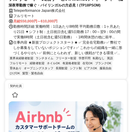
深夜帯勤務で稼ぐ・バイリンガルの方必見！(TP18PSOM)
Teleperformance Japan株式会社
フルリモート
月給550,000円～610,000円
勤務時間詳細 実働時間：1日あたり8時間 平均勤務日数：1ヶ月あた
り21日 ▼シフト制：土日祝日含む週5日勤務 17：00～翌9：00の間
で実働8時間（土日祝含む週5日勤務） ・1時間休憩の他に前半...
仕事内容 ★新規プロジェクトスタート★ ✅ 完全在宅勤務♪ ✅ 弊社で
しか募集をしていないポジションです♪ ✅ これからの組織を一緒に形
づくるやりがい ✅ 前例にとらわれず、新しい挑戦ができる環境 ✅...
業界未経験者歓迎
ランチタイム
フリーター歓迎
学歴不問
転勤なし
英語
フルリモート
経験者歓迎
ネイルOK
有資格者歓迎
在宅OK
ブランクOK
育休あり
オープニングスタッフ
長期歓迎
シフト制
ピアスOK
服装自由
ひげOK
髪型・髪色自由
契約社員