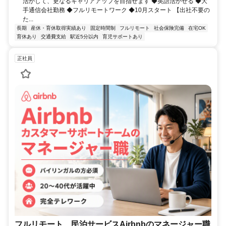
活かして、更なるキャリアアップを目指せます ◆英語活かせる ◆大
手通信会社勤務 ◆フルリモートワーク ◆10月スタート 【出社不要の
た...
長期
産休・育休取得実績あり
固定時間制
フルリモート
社会保険完備
在宅OK
育休あり
交通費支給
駅近5分以内
育児サポートあり
正社員
フルリモート 民泊サービスAirbnbのマネージャー職