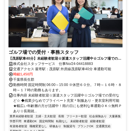
ゴルフ場での受付・事務スタッフ
【茂原駅車40分】未経験者歓迎☆派遣スタッフ活躍中☆ゴルフ場での受
付など☆
株式会社スタッフサービス 仕事No/24-04418883
交通アクセス 最寄駅：茂原駅 外房線茂原駅車40分 車通勤可能
時給1,450円
千葉県長生郡
勤務時間 固定時間制 06:00～15:00 ※休憩６０分。７時～１６時・８
時～１７時の勤務もあります。
仕事内容 未経験者歓迎☆派遣スタッフ活躍中☆ゴルフ場での受付な
ど☆ ◆残業少なめでプライベート充実＊制服あり・更衣室利用可能
★幅広い年齢層の方が活躍中！雨の日にも便利な車通勤ＯＫ☆無料Ｐ
あり☆長期就...
業界未経験者歓迎
主婦・主夫歓迎
長期
フリーター歓迎
社会保険あり
大量募集
学歴不問
車通勤OK
固定時間制
転勤なし
未経験者歓迎
経験者歓迎
有資格者歓迎
職種変更なし
研修あり
制服貸与
ブランクOK
交通費支給