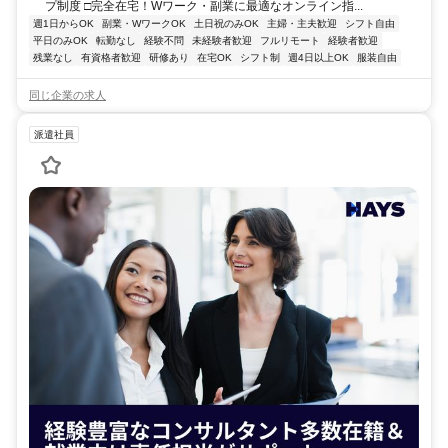
プ制度 □完全在宅！Wワーク・副業に最適なオンライン指...
週1日からOK
副業・WワークOK
土日祝のみOK
主婦・主夫歓迎
シフト自由
平日のみOK
転勤なし
経験不問
未経験者歓迎
フルリモート
経験者歓迎
残業なし
有資格者歓迎
研修あり
在宅OK
シフト制
週4日以上OK
服装自由
同じ企業の求人
派遣社員