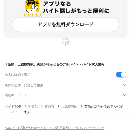
アプリを無料ダウンロード
千葉県、上総鶴舞駅、英語が活かせるのアルバイト・バイト求人情報
求人の詳細を表示
条件を追加・変更して検索
市区町村を追加・変更
関連キーワード
完全在宅ワーク 全国
シール貼り 在宅
現在地周辺
ガチャガチャ
犬カフェ
千葉県
駅を追加・変更
バイトTOP
千葉県
市原市
上総鶴舞駅
英語が活かせるのアルバイ
千葉県
すべて
ト・バイト・求人
千葉市
すべて
職種を追加・変更
JR武蔵野線
中央区
花見川区
稲毛区
若葉区
緑区
美浜区
南流山駅
新松戸駅
新八柱駅
東松戸駅
市川大野駅
船橋法典駅
西船橋駅
飲食・フードサービス
銚子市
市川市
船橋市
館山市
木更津市
松戸市
野田市
茂原市
成田市
佐倉市
東金市
特徴を追加・変更
飲食・フードサービス
すべて
ヘルプ・お問い合わせ
サイトマップ
利用規約・プライバシーポリシー
JR中央・総武線
旭市
習志野市
柏市
勝浦市
市原市
流山市
八千代市
我孫子市
鴨川市
鎌ケ谷市