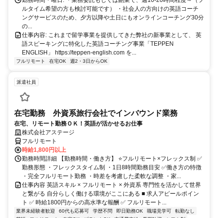
勤務時間・曜日: ・業務委託もしくは副業で、週10-20時間程度～（フ
ルタイム希望の方も検討可能です） ・社会人の方向けの英語コーチ
ングサービスのため、夕方以降や土日にもオンラインコーチング30分
の...
仕事内容: これまで留学事業を提供してきた弊社の新事業として、 英
語スピーキングに特化した英語コーチング事業「TEPPEN
ENGLISH」 https://teppen-english.com を...
フルリモート
在宅OK
週2・3日からOK
派遣社員
在宅勤務 外資系旅行会社でインバウンド業務
在宅、リモート勤務ＯＫ！英語が活かせるお仕事
株式会社アステージ
フルリモート
時給1,800円以上
勤務時間詳細 【勤務時間・働き方】 ⭐フルリモート×フレックス制 ✅
勤務形態 ・フレックスタイム制 ・1日8時間勤務目安 ✅働き方の特徴
・完全フルリモート勤務 ・時差を考慮した柔軟な調整 ・家...
仕事内容 英語スキル × フルリモート × 外資系 専門性を活かして世界
と繋がる 自分らしく働ける環境がここにある ■ 求人アピールポイン
ト ✅ 時給1800円からの高水準な報酬 ✅ フルリモート...
業界未経験者歓迎
60代も応募可
学歴不問
即日勤務OK
職場見学可
転勤なし