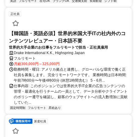
英語
フルリモート
在宅OK
ブランクOK
交通費支給
長期歓迎
シフト制
正社員
【韓国語・英語必須】世界的米国大手ITの社内外のコ
ンテンツレビュアー・日本語不要
世界的大手企業のお仕事をフルリモートで担当・正社員雇用
Drake International K.K., Highspring Japan
フルリモート
月給300,000円～325,000円
勤務時間・曜日: アメリカ拠点と連携し、グローバルな環境で働く正
社員を募集します。 完全リモートワークです。 業務時間は日本時間:
午前7時00分〜午後4時00分 (休憩1時間含む） 5－6月...
仕事内容: このポジションでは世界的大手IT企業の広告コンテンツの
管理・最適化を行うチームの一員として、データ分析やクライアント
のポリシー遵守を確認し、顧客のウェブサイトへの流入数増加に貢献
していた...
固定時間制
フルリモート
昇給あり
派遣社員