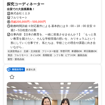
探究コーディネーター
全国での大規模募集！
株式会社ミエタ
フルリモート
月給200,000円～500,000円
勤務時間詳細 ※対応案件による 基本的には 9：00～18：00 目安 ※
週2～5日程度の出勤
仕事内容 【日本の教育を、一緒に前進させませんか？】 「もっと良
い教育を届けたい」 そんな学校現場の想いを、カリキュラムという
形にしていく仕事です。 私たちは、学校ごとの理念や課題に向き合
いながら...
社員登用あり
主婦・主夫歓迎
フリーター歓迎
学歴不問
車通勤OK
即日勤務OK
英語
フルリモート
ネイルOK
長期歓迎
シフト制
ピアスOK
服装自由
髪型・髪色自由
派遣社員