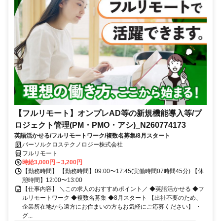
【フルリモート】オンプレAD等の新規機能導入等/プ
ロジェクト管理(PM・PMO・アシ)_N260774173
英語活かせる/フルリモートワーク/複数名募集/8月スタート
パーソルクロステクノロジー株式会社
フルリモート
時給3,000円～3,200円
【勤務時間】 【勤務時間】09:00〜17:45(実働時間07時間45分) 【休
憩時間】12:00〜13:00
【仕事内容】 ＼この求人のおすすめポイント／ ◆英語活かせる ◆フ
ルリモートワーク ◆複数名募集 ◆8月スタート 【出社不要のため、
企業所在地から遠方にお住まいの方もお気軽にご応募ください】 ・
グ...