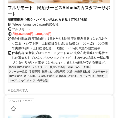
フルリモート 民泊サービスAirbnbのカスタマーサポ
ート
深夜帯勤務で稼ぐ・バイリンガルの方必見！(TP18PSB)
Teleperformance Japan株式会社
フルリモート
月給360,000円～400,000円
勤務時間詳細 実働時間：1日あたり8時間 平均勤務日数：1ヶ月あた
り21日 ▼シフト制：土日祝日含む週5日勤務 17：00～翌9：00の間
で実働8時間（土日祝含む週5日勤務） ・1時間休憩の他に前半...
仕事内容 ★新規プロジェクトスタート★ ✅ 完全在宅勤務♪ ✅ 弊社で
しか募集をしていないポジションです♪ ✅ これからの組織を一緒に形
づくるやりがい ✅ 前例にとらわれず、新しい挑戦ができる環境 ✅...
業界未経験者歓迎
ランチタイム
社員登用あり
副業・WワークOK
フリーター歓迎
学歴不問
転勤なし
経験不問
英語
未経験者歓迎
フルリモート
経験者歓迎
ネイルOK
有資格者歓迎
研修あり
在宅OK
ブランクOK
育休あり
オープニングスタッフ
長期歓迎
同じ企業の求人
アルバイト・パート