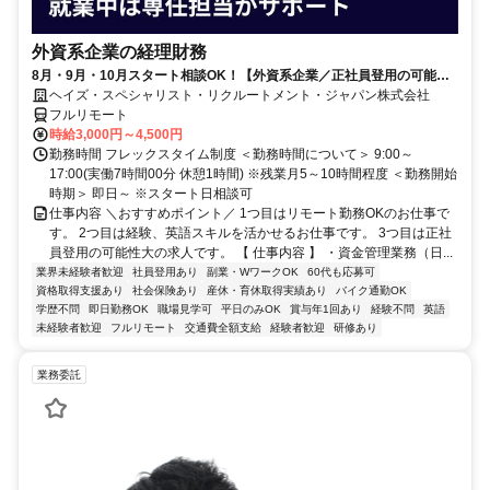
外資系企業の経理財務
8月・9月・10月スタート相談OK！【外資系企業／正社員登用の可能性
大／700万～800万／リモート勤務OK】経理財務
ヘイズ・スペシャリスト・リクルートメント・ジャパン株式会社
フルリモート
時給3,000円～4,500円
勤務時間 フレックスタイム制度 ＜勤務時間について＞ 9:00～
17:00(実働7時間00分 休憩1時間) ※残業月5～10時間程度 ＜勤務開始
時期＞ 即日～ ※スタート日相談可
仕事内容 ＼おすすめポイント／ 1つ目はリモート勤務OKのお仕事で
す。 2つ目は経験、英語スキルを活かせるお仕事です。 3つ目は正社
員登用の可能性大の求人です。 【 仕事内容 】 ・資金管理業務（日...
業界未経験者歓迎
社員登用あり
副業・WワークOK
60代も応募可
資格取得支援あり
社会保険あり
産休・育休取得実績あり
バイク通勤OK
学歴不問
即日勤務OK
職場見学可
平日のみOK
賞与年1回あり
経験不問
英語
未経験者歓迎
フルリモート
交通費全額支給
経験者歓迎
研修あり
業務委託