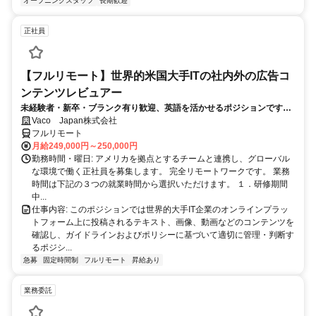
オープニングスタッフ
長期歓迎
正社員
【フルリモート】世界的米国大手ITの社内外の広告コ
ンテンツレビュアー
未経験者・新卒・ブランク有り歓迎、英語を活かせるポジションです。
完全リモート
Vaco Japan株式会社
フルリモート
月給249,000円～250,000円
勤務時間・曜日: アメリカを拠点とするチームと連携し、グローバル
な環境で働く正社員を募集します。 完全リモートワークです。 業務
時間は下記の３つの就業時間から選択いただけます。 １．研修期間
中...
仕事内容: このポジションでは世界的大手IT企業のオンラインプラッ
トフォーム上に投稿されるテキスト、画像、動画などのコンテンツを
確認し、ガイドラインおよびポリシーに基づいて適切に管理・判断す
るポジシ...
急募
固定時間制
フルリモート
昇給あり
業務委託