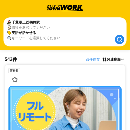
千葉県
千葉県
上総鶴舞駅
上総鶴舞駅
職種を選択してください
英語が活かせる
英語が活かせる
キーワードを選択してください
542件
条件保存
関連度順
正社員