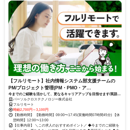
【フルリモート】社内情報システム部支援チームの
PM/プロジェクト管理(PM・PMO・ア
今までのご経験を活かして、更なるキャリアアップを目指せます/英語活
シ)_N260774362
かせる/大手通信会社勤務/フルリモートワーク/10月スタート
パーソルクロステクノロジー株式会社
フルリモート
時給2,700円～3,100円
【勤務時間】 【勤務時間】09:00〜17:45(実働時間07時間45分) 【休
憩時間】12:00〜13:00
【仕事内容】 ＼この求人のおすすめポイント／ ◆今までのご経験を