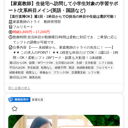
【家庭教師】生徒宅へ訪問して小学生対象の学習サポ
ート/文系科目メイン(英語・国語など)
【直行直帰OK】週1回・1科目からで◎担当の科目や生徒は選択可能！
家庭教師のトライ 教師管理部
フルリモート
時給1,800円～17,200円
勤務時間 担当科目や勤務曜日/時間は柔軟に対応でき、ご希望に応じ
てシフトの調整が可能です。
仕事内容 【―― 未経験から、家庭教師のトライの先生に！ ――】
▼▼ この求人のPOINT！ ▼▼ □得意な科目だけでOK！ □週1日・1時
間～OK！柔軟シフト □Wワーク・副業も大歓迎！ □未経験...
週1日からOK
副業・WワークOK
土日祝のみOK
主婦・主夫歓迎
シフト自由
平日のみOK
学生歓迎
転勤なし
経験不問
英語
未経験者歓迎
フルリモート
経験者歓迎
残業なし
研修あり
ブランクOK
交通費支給
シフト制
週4日以上OK
服装自由
同じ企業の求人
派遣社員