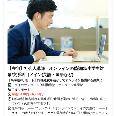
【在宅】社会人講師・オンラインの塾講師/小学生対
象/文系科目メイン(英語・国語など)
【高時給×リモート】指導経験を活かしてオンライン塾講師を副業に！
週1～OK！
トライのオンライン個別指導塾 オンライン事業部
フルリモート
時給1,430円～6,930円
勤務時間 担当科目や勤務曜日/時間は柔軟に対応でき、ご希望に応じ
てシフトの調整が可能です。
仕事内容 【―― ブランクOK！オンラインでトライの先生に！ ――】
▼▼ この求人のPOINT！ ▼▼ □最高時給6,930円！明確なランクアッ