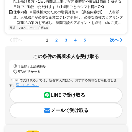
以上働ける方・1日5時間以上働ける方 ※時間や曜日は自由！ 好きな
日時でご勤務いただけます！(1週間ごとのシフト提出OK) ...
仕事内容: ※業務拡大のための増員募集※ 【業務内容例】 ・人材派
遣、人材紹介が必要な企業にテレアポをし、必要な職種のヒアリング
・新商品の案内を実施し、訪問商談のアポイントを取得 etc ご質...
英語
フルリモート
在宅OK
前へ
次へ
1
2
3
4
5
この条件の新着求人を受け取る
千葉県 / 上総鶴舞駅
英語が活かせる
「LINEで受け取る」では、新着求人のほか、おすすめ情報なども配信しま
す。
詳しくはこちら
LINEで受け取る
メールで受け取る