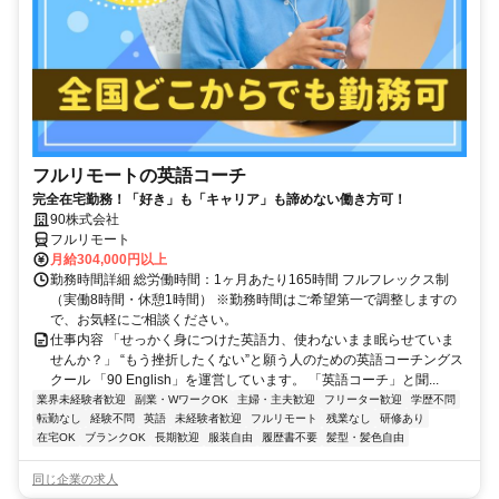
フルリモートの英語コーチ
完全在宅勤務！「好き」も「キャリア」も諦めない働き方可！
90株式会社
フルリモート
月給304,000円以上
勤務時間詳細 総労働時間：1ヶ月あたり165時間 フルフレックス制
（実働8時間・休憩1時間） ※勤務時間はご希望第一で調整しますの
で、お気軽にご相談ください。
仕事内容 「せっかく身につけた英語力、使わないまま眠らせていま
せんか？」 “もう挫折したくない”と願う人のための英語コーチングス
クール 「90 English」を運営しています。 「英語コーチ」と聞...
業界未経験者歓迎
副業・WワークOK
主婦・主夫歓迎
フリーター歓迎
学歴不問
転勤なし
経験不問
英語
未経験者歓迎
フルリモート
残業なし
研修あり
在宅OK
ブランクOK
長期歓迎
服装自由
履歴書不要
髪型・髪色自由
同じ企業の求人