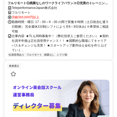
フルリモート◎残業なしのワークライフバランス◎充実のトレーニング
◎語学を活かして将来キャリア有望
TeleperformanceJapan株式会社
フルリモート
月給360,000円以上
勤務時間・曜日: 17：00～9：00 の間で実働 8 時間（土日祝含む週 5
日勤務） 完全週休2日制(シフトにより月8～9日休み) ※希望休ご相談
可能
仕事内容: ★TLも同時募集中！（弊社別求人ご参照ください） ★契約
社員半年後は正社員登用チャンス！！ ★国際的な職場にてキャリア
パス＆チェンジも充実！ ★スタートアップ案件ゆえ会社を作り上げ
ていく...
社員登用あり
フルリモート
残業なし
シフト制
業務委託