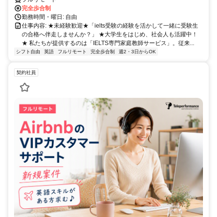
完全歩合制
勤務時間・曜日: 自由
仕事内容: ★未経験歓迎★「ielts受験の経験を活かして一緒に受験生
の合格へ伴走しませんか？」 ★大学生をはじめ、社会人も活躍中！
★ 私たちが提供するのは「IELTS専門家庭教師サービス」。従来...
シフト自由
英語
フルリモート
完全歩合制
週2・3日からOK
契約社員