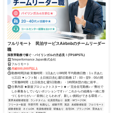
フルリモート 民泊サービスAirbnbのチームリーダー
職
深夜帯勤務で稼ぐ・バイリンガルの方必見！(TP18PSTL)
Teleperformance Japan株式会社
フルリモート
月給500,000円以上
勤務時間詳細 実働時間：1日あたり8時間 平均勤務日数：1ヶ月あた
り21日 ▼シフト制：土日祝日含む週5日勤務 17：00～翌9：00の間
で実働8時間（土日祝含む週5日勤務） ・1時間休憩の他に前半...
仕事内容 ★新規プロジェクトスタート★ ✅ 完全在宅勤務♪ ✅ 弊社で
しか募集をしていないポジションです♪ ✅ これからの組織を一緒に形
づくるやりがい ✅ 前例にとらわれず、新しい挑戦ができる環境 ✅...
業界未経験者歓迎
ランチタイム
社員登用あり
副業・WワークOK
フリーター歓迎
学歴不問
転勤なし
経験不問
英語
未経験者歓迎
フルリモート
経験者歓迎
ネイルOK
有資格者歓迎
研修あり
在宅OK
ブランクOK
育休あり