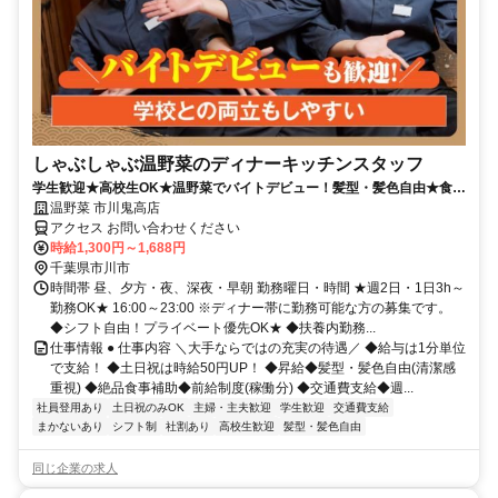
しゃぶしゃぶ温野菜のディナーキッチンスタッフ
学生歓迎★高校生OK★温野菜でバイトデビュー！髪型・髪色自由★食事
補助有★履歴書不要
温野菜 市川鬼高店
アクセス お問い合わせください
時給1,300円～1,688円
千葉県市川市
時間帯 昼、夕方・夜、深夜・早朝 勤務曜日・時間 ★週2日・1日3h～
勤務OK★ 16:00～23:00 ※ディナー帯に勤務可能な方の募集です。
◆シフト自由！プライベート優先OK★ ◆扶養内勤務...
仕事情報 ● 仕事内容 ＼大手ならではの充実の待遇／ ◆給与は1分単位
で支給！ ◆土日祝は時給50円UP！ ◆昇給◆髪型・髪色自由(清潔感
重視) ◆絶品食事補助◆前給制度(稼働分) ◆交通費支給◆週...
社員登用あり
土日祝のみOK
主婦・主夫歓迎
学生歓迎
交通費支給
まかないあり
シフト制
社割あり
高校生歓迎
髪型・髪色自由
同じ企業の求人