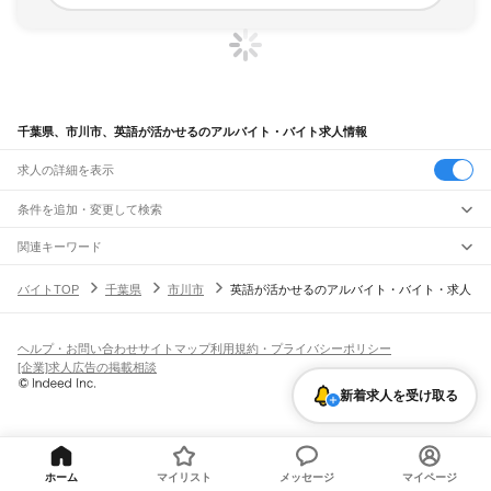
千葉県、市川市、英語が活かせるのアルバイト・バイト求人情報
求人の詳細を表示
条件を追加・変更して検索
市区町村を追加・変更
関連キーワード
千葉県 市川市 英語
千葉県 市川市 英会話
千葉県 英語が活かせる 英語
千葉県
駅を追加・変更
バイトTOP
千葉県
市川市
英語が活かせるのアルバイト・バイト・求人
千葉県 市川市 市川駅 英語
千葉県 流山市 英語を活かせる
千葉県
すべて
千葉市
すべて
職種を追加・変更
JR武蔵野線
中央区
花見川区
稲毛区
若葉区
緑区
美浜区
南流山駅
新松戸駅
新八柱駅
東松戸駅
市川大野駅
船橋法典駅
西船橋駅
飲食・フードサービス
ヘルプ・お問い合わせ
サイトマップ
利用規約・プライバシーポリシー
銚子市
市川市
船橋市
館山市
木更津市
松戸市
野田市
茂原市
成田市
佐倉市
東金市
特徴を追加・変更
飲食・フードサービス
すべて
[企業]求人広告の掲載相談
JR中央・総武線
旭市
習志野市
柏市
勝浦市
市原市
流山市
八千代市
我孫子市
鴨川市
鎌ケ谷市
ホールスタッフ
キッチンスタッフ
皿洗い・洗い場
精肉・鮮魚加工
給食調理
人気
市川駅
本八幡駅
下総中山駅
西船橋駅
船橋駅
東船橋駅
津田沼駅
幕張本郷駅
幕張駅
君津市
富津市
浦安市
四街道市
袖ケ浦市
八街市
印西市
白井市
富里市
南房総市
新着求人を受け取る
雇用形態を追加・変更
パン屋（ベーカリー）
フードカウンター販売員
バー（BAR）・バーテンダー
日払いOK
高校生歓迎
学生歓迎
深夜の仕事
髪型・髪色自由
ひげOK
ネイルOK
新検見川駅
稲毛駅
西千葉駅
千葉駅
匝瑳市
香取市
山武市
いすみ市
大網白里市
印旛郡
香取郡
山武郡
長生郡
夷隅郡
飲食店補助（開店・閉店準備）
飲食店（店長・マネージャー）
ピアスOK
アルバイト・パート
履歴書不要
オープニングスタッフ
留学生・外国人活躍中
安房郡
都道府県を変更
営業・販売
JR総武本線
勤務期間
正社員
市川駅
船橋駅
津田沼駅
稲毛駅
千葉駅
東千葉駅
都賀駅
四街道駅
物井駅
佐倉駅
営業・販売
すべて
短期
契約社員
単発・1日OK
長期
期間限定（春夏冬休み等）
南酒々井駅
榎戸駅
八街駅
日向駅
成東駅
松尾駅
横芝駅
飯倉駅
八日市場駅
干潟駅
旭駅
営業
テレフォンアポインター（テレアポ）
ルートセールス
コンビニ
ホーム
マイリスト
メッセージ
マイページ
シフト
派遣社員