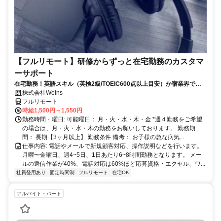
【フルリモート】研修からずっと在宅勤務のカスタマ
ーサポート
在宅勤務！英語スキル（英検2級/TOEIC600点以上目安）か宿業界での
就労経験のいずれか必須★週4〜OK◎
株式会社WeIns
フルリモート
時給1,500円～1,550円
勤務時間・曜日: 可能曜日： 月・火・水・木・金 *週４勤務をご希望
の場合は、月・火・水・木の勤務をお願いしております。 勤務期
間： 長期【3ヶ月以上】 勤務条件 備考： お子様の急な病気...
仕事内容: 電話やメールで新規顧客対応、操作説明などを行います。
月曜〜金曜日、週4~5日、1日あたり6~8時間勤務となります。 メー
ルの返信作業が40%、電話対応は60%ほど応募資格・エクセル、ワ...
社員登用あり
固定時間制
フルリモート
在宅OK
アルバイト・パート