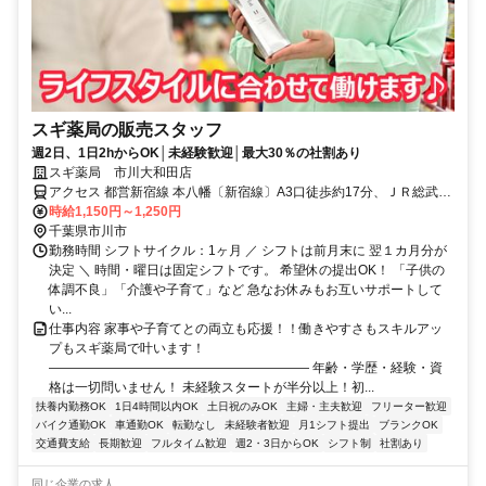
スギ薬局の販売スタッフ
週2日、1日2hからOK│未経験歓迎│最大30％の社割あり
スギ薬局 市川大和田店
アクセス 都営新宿線 本八幡〔新宿線〕A3口徒歩約17分、ＪＲ総武本
線 本八幡〔ＪＲ〕南口徒歩約19分、京成本線 京成八幡出口2徒歩約
時給1,150円～1,250円
22分
千葉県市川市
勤務時間 シフトサイクル：1ヶ月 ／ シフトは前月末に 翌１カ月分が
決定 ＼ 時間・曜日は固定シフトです。 希望休の提出OK！ 「子供の
体調不良」「介護や子育て」など 急なお休みもお互いサポートして
い...
仕事内容 家事や子育てとの両立も応援！！働きやすさもスキルアッ
プもスギ薬局で叶います！
―――――――――――――――――――― 年齢・学歴・経験・資
格は一切問いません！ 未経験スタートが半分以上！初...
扶養内勤務OK
1日4時間以内OK
土日祝のみOK
主婦・主夫歓迎
フリーター歓迎
バイク通勤OK
車通勤OK
転勤なし
未経験者歓迎
月1シフト提出
ブランクOK
交通費支給
長期歓迎
フルタイム歓迎
週2・3日からOK
シフト制
社割あり
同じ企業の求人