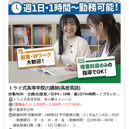
トライ式高等学院の講師(高校英語)
扶養内OK・主婦(夫)歓迎／日中9～16時・週1日704時間～／ブランク明
けの再スタート歓迎
トライ式高等学院 本八幡キャンパス
1業務あたり 2,200円～2,300円（コマ 60分）
千葉県市川市
勤務時間 実働時間：1時間/日 平均勤務日数：1ヶ月あたり4日～20日
・勤務曜日：月・火・水・木・金 ・勤務時間： [1] 09:00～16:00 ・
最低勤務日数（週）：1日 ◎週1日～、1...