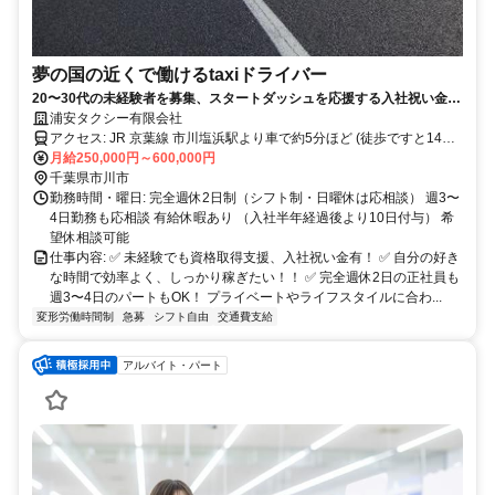
夢の国の近くで働けるtaxiドライバー
20〜30代の未経験者を募集、スタートダッシュを応援する入社祝い金
有！自分のペースで稼げる仕事で、手に職をつけながら安定して効率よ
浦安タクシー有限会社
く働きたい方を歓迎！
アクセス: JR 京葉線 市川塩浜駅より車で約5分ほど (徒歩ですと14分
ほど)
月給250,000円～600,000円
千葉県市川市
勤務時間・曜日: 完全週休2日制（シフト制・日曜休は応相談） 週3〜
4日勤務も応相談 有給休暇あり （入社半年経過後より10日付与） 希
望休相談可能
仕事内容: ✅ 未経験でも資格取得支援、入社祝い金有！ ✅ 自分の好き
な時間で効率よく、しっかり稼ぎたい！！ ✅ 完全週休2日の正社員も
週3〜4日のパートもOK！ プライベートやライフスタイルに合わ...
変形労働時間制
急募
シフト自由
交通費支給
アルバイト・パート