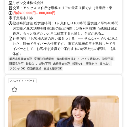
リボン交通株式会社
交通・アクセス ※住所は勤務エリアの最寄り駅です（営業所：東京
都江東区千石1-9-8）
月給400,000円～800,000円
千葉県市川市
勤務時間詳細 総労働時間：1ヶ月あたり168時間 週実働／平均40時間
月実働／最大168時間 ※1回の所定時間：14h＋休憩3h ☆残業は完全
任意。もっと稼ぎたいときは残業するも良し、予定がある...
仕事内容 「お客様の旅の思い出をつくる」── そんなやりがいにあふ
れた、観光ドライバーの仕事です。 東京の観光名所を熟知したドラ
イバーとして、お客様を貸切でご案内するのが私たちの役割。 【具
体的に...
業界未経験者歓迎
変形労働時間制
資格取得支援あり
バイク通勤OK
学歴不問
職場見学可
転勤なし
経験不問
未経験者歓迎
残業なし
研修あり
賞与あり
ブランクOK
交通費支給
友達と応募OK
アルバイト・パート