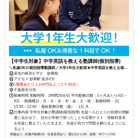
【中学生対象】中学英語を教える塾講師(個別指導)
＼私服OKの個別指導塾講師／大学1年生大歓迎★中学英語を教える個別
指導♪週1日・1コマ80分～勤務OK！大学生活躍中！
栄光の個別ビザビ 妙典校
アクセス 妙典駅 徒歩2分
1業務あたり 2,100円以上（コマ 80分）
千葉県市川市
勤務時間 実働時間：1時間20分/日 平均勤務日数：1ヶ月あたり4日～
8日 ・勤務曜日：月・火・水・木・金・土・祝 ・勤務時間： [1]
15:50～22:00 ・最低勤務日数（週）：1日 月...
仕事内容 中学生対象の塾講師(個別指導) 生徒一人ひとりの目標や理解
度に合わせて、 自分が学校で習ったことや定期テスト・受験対策等
を生徒に教えていただきます。 生徒が自力で問題を解けるようにな
るよう、...
制服あり
扶養内勤務OK
社員登用あり
週1日からOK
副業・WワークOK