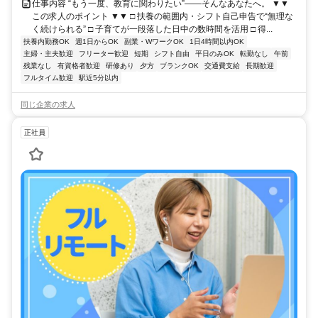
仕事内容 “もう一度、教育に関わりたい”――そんなあなたへ。 ▼▼
この求人のポイント ▼▼ □ 扶養の範囲内・シフト自己申告で“無理な
く続けられる” □ 子育てが一段落した日中の数時間を活用 □ 得...
扶養内勤務OK
週1日からOK
副業・WワークOK
1日4時間以内OK
主婦・主夫歓迎
フリーター歓迎
短期
シフト自由
平日のみOK
転勤なし
午前
残業なし
有資格者歓迎
研修あり
夕方
ブランクOK
交通費支給
長期歓迎
フルタイム歓迎
駅近5分以内
同じ企業の求人
正社員