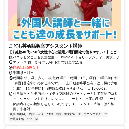
こども英会話教室アシスタント講師
【未経験40代～50代女性中心に活躍／曜日固定で働きやすい！】こども
英会話教室アシスタント講師
ベネッセのこども英語教室 BE studio そよらリーフシティ市川プラザ
アクセス 市川５分 本八幡 小岩 市川真間15分
時給1,640円以上
千葉県市川市
時間帯 朝、昼、夕方・夜 勤務曜日・時間 ・(日）曜日 ・曜日担任制
（曜日固定制）のお仕事です。 ・土日勤務時手当有（給与欄に詳細
記載） 【勤務時間】（時短勤務はありません） 日 10:00‐19...
仕事情報 ● 仕事内容 ネイティブ講師のパートナーとして英語でコミ
ュニケーションを取り、レッスンサポート・ご自宅の学習サポート、
保護者様との橋渡しをしていただきます。 レッスン準備、教室整
備、来客対...
社員登用あり
副業・WワークOK
主婦・主夫歓迎
オープニングスタッフ
交通費支給
シフト制