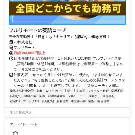
フルリモートの英語コーチ
完全在宅勤務！「好き」も「キャリア」も諦めない働き方可！
90株式会社
フルリモート
月給304,000円以上
勤務時間詳細 総労働時間：1ヶ月あたり165時間 フルフレックス制
（実働8時間・休憩1時間） ※勤務時間はご希望第一で調整しますの
で、お気軽にご相談ください。
仕事内容 「せっかく身につけた英語力、使わないまま眠らせていま
せんか？」 “もう挫折したくない”と願う人のための英語コーチングス
クール 「90 English」を運営しています。 「英語コーチ」と聞...
業界未経験者歓迎
副業・WワークOK
主婦・主夫歓迎
フリーター歓迎
学歴不問
転勤なし
経験不問
英語
未経験者歓迎
フルリモート
残業なし
研修あり
在宅OK
ブランクOK
長期歓迎
服装自由
履歴書不要
髪型・髪色自由
同じ企業の求人
アルバイト・パート