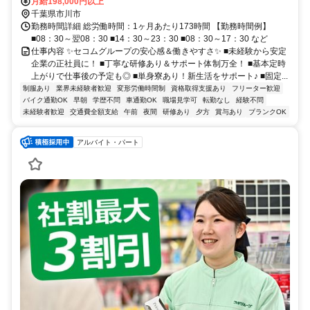
歩12分
月給198,000円以上
千葉県市川市
勤務時間詳細 総労働時間：1ヶ月あたり173時間 【勤務時間例】
■08：30～翌08：30 ■14：30～23：30 ■08：30～17：30 など
仕事内容 ✨セコムグループの安心感＆働きやすさ✨ ■未経験から安定
企業の正社員に！ ■丁寧な研修あり＆サポート体制万全！ ■基本定時
上がりで仕事後の予定も◎ ■単身寮あり！新生活をサポート♪ ■固定...
制服あり
業界未経験者歓迎
変形労働時間制
資格取得支援あり
フリーター歓迎
バイク通勤OK
早朝
学歴不問
車通勤OK
職場見学可
転勤なし
経験不問
未経験者歓迎
交通費全額支給
午前
夜間
研修あり
夕方
賞与あり
ブランクOK
アルバイト・パート