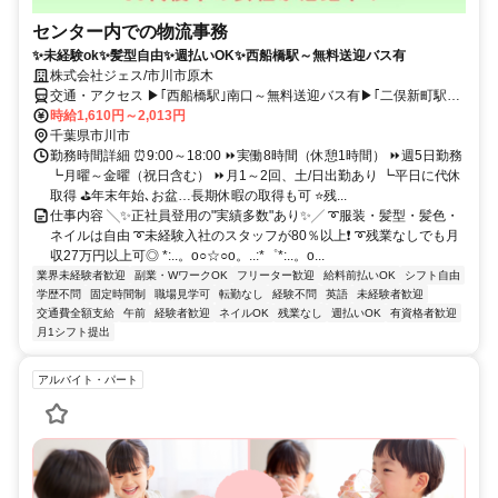
センター内での物流事務
✨未経験ok✨髪型自由✨週払いOK✨西船橋駅～無料送迎バス有
株式会社ジェス/市川市原木
交通・アクセス ▶｢西船橋駅｣南口～無料送迎バス有▶｢二俣新町駅｣
徒歩13分
時給1,610円～2,013円
千葉県市川市
勤務時間詳細 ⏰9:00～18:00 ⏩実働8時間（休憩1時間） ⏩週5日勤務
┗月曜～金曜（祝日含む） ⏩月1～2回、土/日出勤あり ┗平日に代休
取得 ⛳年末年始､お盆…長期休暇の取得も可 ⭐残...
仕事内容 ╲✨正社員登用の"実績多数"あり✨╱ ➰服装・髪型・髪色・
ネイルは自由 ➰未経験入社のスタッフが80％以上❗ ➰残業なしでも月
収27万円以上可◎ *:..。o○☆○o。..:*゜*:..。o...
業界未経験者歓迎
副業・WワークOK
フリーター歓迎
給料前払いOK
シフト自由
学歴不問
固定時間制
職場見学可
転勤なし
経験不問
英語
未経験者歓迎
交通費全額支給
午前
経験者歓迎
ネイルOK
残業なし
週払いOK
有資格者歓迎
月1シフト提出
アルバイト・パート