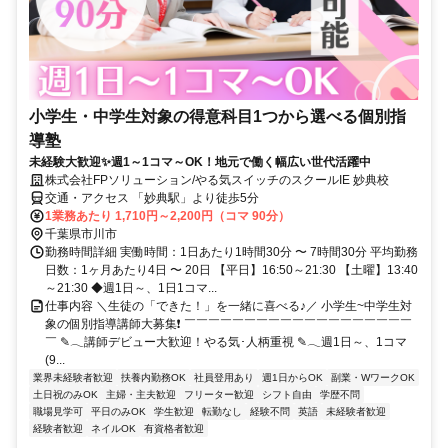
小学生・中学生対象の得意科目1つから選べる個別指
導塾
未経験大歓迎✨週1～1コマ～OK！地元で働く幅広い世代活躍中
株式会社FPソリューション/やる気スイッチのスクールIE 妙典校
交通・アクセス 「妙典駅」より徒歩5分
1業務あたり 1,710円～2,200円（コマ 90分）
千葉県市川市
勤務時間詳細 実働時間：1日あたり1時間30分 〜 7時間30分 平均勤務
日数：1ヶ月あたり4日 〜 20日 【平日】16:50～21:30 【土曜】13:40
～21:30 ◆週1日～、1日1コマ...
仕事内容 ＼生徒の「できた！」を一緒に喜べる♪／ 小学生~中学生対
象の個別指導講師大募集❗ ￣￣￣￣￣￣￣￣￣￣￣￣￣￣￣￣￣￣￣
￣ ✎𓂃講師デビュー大歓迎！やる気･人柄重視 ✎𓂃週1日～、1コマ
(9...
業界未経験者歓迎
扶養内勤務OK
社員登用あり
週1日からOK
副業・WワークOK
土日祝のみOK
主婦・主夫歓迎
フリーター歓迎
シフト自由
学歴不問
職場見学可
平日のみOK
学生歓迎
転勤なし
経験不問
英語
未経験者歓迎
経験者歓迎
ネイルOK
有資格者歓迎