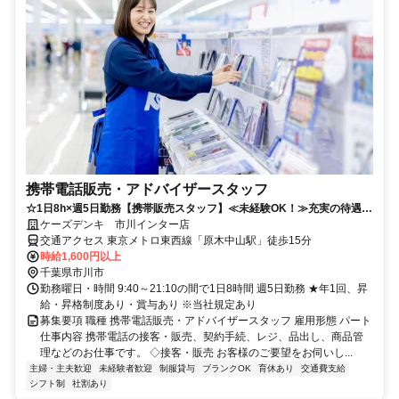
携帯電話販売・アドバイザースタッフ
☆1日8h×週5日勤務【携帯販売スタッフ】≪未経験OK！≫充実の待遇で
働きやすさ抜群◎
ケーズデンキ 市川インター店
交通アクセス 東京メトロ東西線「原木中山駅」徒歩15分
時給1,600円以上
千葉県市川市
勤務曜日・時間 9:40～21:10の間で1日8時間 週5日勤務 ★年1回、昇
給・昇格制度あり・賞与あり ※当社規定あり
募集要項 職種 携帯電話販売・アドバイザースタッフ 雇用形態 パート
仕事内容 携帯電話の接客・販売、契約手続、レジ、品出し、商品管
理などのお仕事です。 ◇接客・販売 お客様のご要望をお伺いし...
主婦・主夫歓迎
未経験者歓迎
制服貸与
ブランクOK
育休あり
交通費支給
シフト制
社割あり