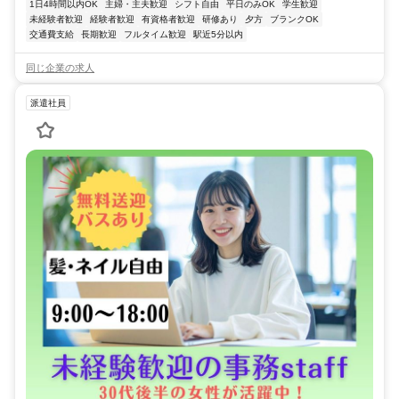
1日4時間以内OK
主婦・主夫歓迎
シフト自由
平日のみOK
学生歓迎
未経験者歓迎
経験者歓迎
有資格者歓迎
研修あり
夕方
ブランクOK
交通費支給
長期歓迎
フルタイム歓迎
駅近5分以内
同じ企業の求人
派遣社員