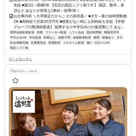
支給 ■週2日～勤務OK 【安定の固定シフト制です】 国語、数学、英
語など あなたが得意な1教科～指導OK！
お仕事内容 ＼大卒限定だからこその高待遇／ ■夕方～夜の短時間勤務
OK ■高時給で月収20万円可 ■授業がない時にも同時給を支給 【学研
グループの塾講師派遣】 提携する小中学生向けの集団塾にて あな...
業界未経験者歓迎
長期
フリーター歓迎
シフト自由
固定時間制
職場見学可
平日のみOK
学生歓迎
転勤なし
経験不問
未経験者歓迎
夜間
研修あり
夕方
社会保険完備
交通費支給
長期歓迎
フルタイム歓迎
週2・3日からOK
固定シフト制
同じ企業の求人
アルバイト・パート