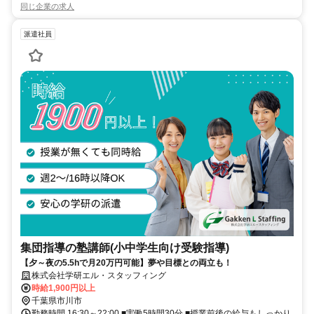
同じ企業の求人
派遣社員
集団指導の塾講師(小中学生向け受験指導)
【夕～夜の5.5hで月20万円可能】夢や目標との両立も！
株式会社学研エル・スタッフィング
時給1,900円以上
千葉県市川市
勤務時間 16:30～22:00 ■実働5時間30分 ■授業前後の給与もしっかり