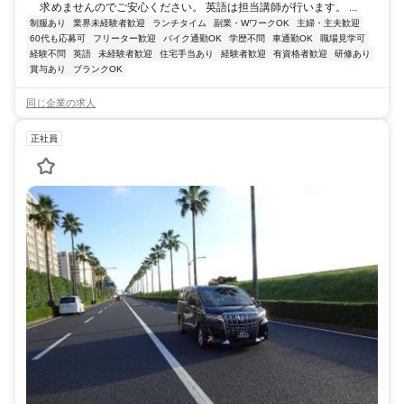
求めませんのでご安心ください。 英語は担当講師が行います。 ...
制服あり
業界未経験者歓迎
ランチタイム
副業・WワークOK
主婦・主夫歓迎
60代も応募可
フリーター歓迎
バイク通勤OK
学歴不問
車通勤OK
職場見学可
経験不問
英語
未経験者歓迎
住宅手当あり
経験者歓迎
有資格者歓迎
研修あり
賞与あり
ブランクOK
同じ企業の求人
正社員