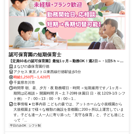
認可保育園の短期保育士
【定員60名の認可保育園】最短1ヶ月～勤務OK！週2日～・1日5ｈ～応
相談★事前見学も大歓迎
まなびの森保育園行徳
アクセス 東京メトロ東西線行徳駅徒歩5分
時給1,250円～1,420円
千葉県市川市
時間帯 朝、昼、夕方・夜 勤務曜日・時間 ＜短期雇用です／1ヶ月～
期間は応相談＞ 開園時間 月～土 7-20時 休園日 日・祝 12/29-1/3 シフ
ト例）・7：00～13：00 ・9：00～1...
仕事情報 ● 仕事内容 こどもの森では、アットホームな小規模園から
大規模園まで様々な種類の施設を首都圏に200ヶ所以上運営していま
す。子ども達一人一人に寄り添った「見守る保育」と、子ども達にと
って「...
平日のみOK
シフト制