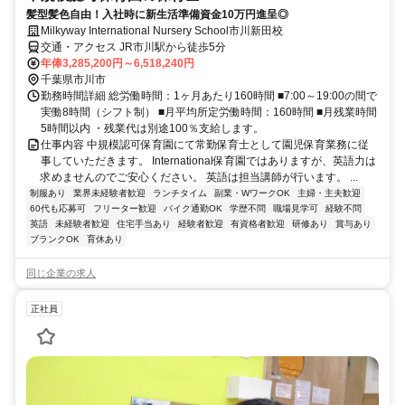
髪型髪色自由！入社時に新生活準備資金10万円進呈◎
Milkyway International Nursery School市川新田校
交通・アクセス JR市川駅から徒歩5分
年俸3,285,200円～6,518,240円
千葉県市川市
勤務時間詳細 総労働時間：1ヶ月あたり160時間 ■7:00～19:00の間で
実働8時間（シフト制） ■月平均所定労働時間：160時間 ■月残業時間
5時間以内 ・残業代は別途100％支給します。
仕事内容 中規模認可保育園にて常勤保育士として園児保育業務に従
事していただきます。 International保育園ではありますが、英語力は
求めませんのでご安心ください。 英語は担当講師が行います。 ...
制服あり
業界未経験者歓迎
ランチタイム
副業・WワークOK
主婦・主夫歓迎
60代も応募可
フリーター歓迎
バイク通勤OK
学歴不問
職場見学可
経験不問
英語
未経験者歓迎
住宅手当あり
経験者歓迎
有資格者歓迎
研修あり
賞与あり
ブランクOK
育休あり
同じ企業の求人
正社員