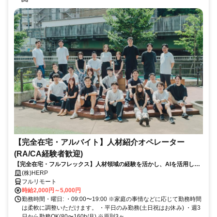
【完全在宅・アルバイト】人材紹介オペレーター
(RA/CA経験者歓迎)
【完全在宅・フルフレックス】人材領域の経験を活かし、AIを活用した
最先端の採用システムに携われる！
(株)HERP
フルリモート
時給2,000円～5,000円
勤務時間・曜日: ・09:00〜19:00 ※家庭の事情などに応じて勤務時間
は柔軟に調整いただけます。 ・平日のみ勤務(土日祝はお休み) ・週3
日から勤務OK(80〜160h/月) ※原則3ヶ...