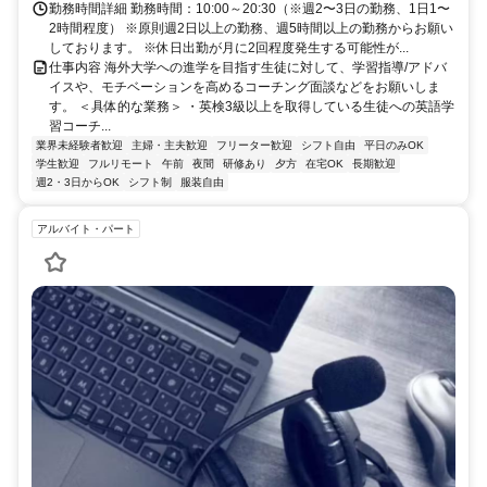
勤務時間詳細 勤務時間：10:00～20:30（※週2〜3日の勤務、1日1〜
2時間程度） ※原則週2日以上の勤務、週5時間以上の勤務からお願い
しております。 ※休日出勤が月に2回程度発生する可能性が...
仕事内容 海外大学への進学を目指す生徒に対して、学習指導/アドバ
イスや、モチベーションを高めるコーチング面談などをお願いしま
す。 ＜具体的な業務＞ ・英検3級以上を取得している生徒への英語学
習コーチ...
業界未経験者歓迎
主婦・主夫歓迎
フリーター歓迎
シフト自由
平日のみOK
学生歓迎
フルリモート
午前
夜間
研修あり
夕方
在宅OK
長期歓迎
週2・3日からOK
シフト制
服装自由
アルバイト・パート