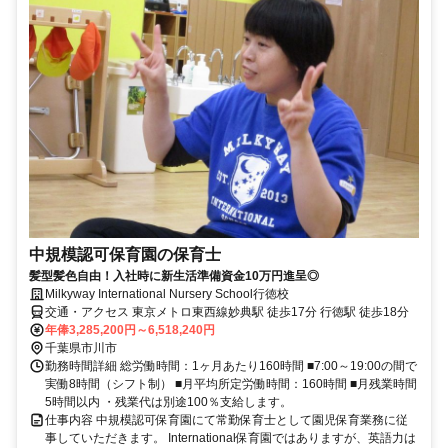
中規模認可保育園の保育士
髪型髪色自由！入社時に新生活準備資金10万円進呈◎
Milkyway International Nursery School行徳校
交通・アクセス 東京メトロ東西線妙典駅 徒歩17分 行徳駅 徒歩18分
年俸3,285,200円～6,518,240円
千葉県市川市
勤務時間詳細 総労働時間：1ヶ月あたり160時間 ■7:00～19:00の間で
実働8時間（シフト制） ■月平均所定労働時間：160時間 ■月残業時間
5時間以内 ・残業代は別途100％支給します。
仕事内容 中規模認可保育園にて常勤保育士として園児保育業務に従
事していただきます。 International保育園ではありますが、英語力は