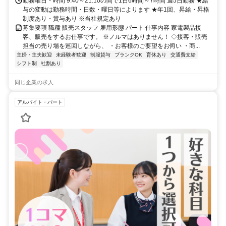
勤務曜日・時間 9:40～21:10の間で1日6時間～7時間 週5日勤務 ★給
与の変動は勤務時間・日数・曜日等によります ★年1回、昇給・昇格
制度あり・賞与あり ※当社規定あり
募集要項 職種 販売スタッフ 雇用形態 パート 仕事内容 家電製品接
客、販売をするお仕事です。 ※ノルマはありません！ ◇接客・販売
担当の売り場を巡回しながら、 ・お客様のご要望をお伺い ・商...
主婦・主夫歓迎
未経験者歓迎
制服貸与
ブランクOK
育休あり
交通費支給
シフト制
社割あり
同じ企業の求人
アルバイト・パート