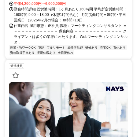
年俸4,200,000円～6,000,000円
勤務時間詳細 総労働時間：1ヶ月あたり160時間 平均所定労働時間：
160時間 9:00～18:00（休憩1時間含む） 月定労働時間＝8時間×平日
営業日 （2026年2月の場合： 8時間×18日...
仕事内容 雇用形態：正社員 職種：マーケティングコンサルタント ＝
＝＝＝＝＝＝＝＝＝＝＝＝ 職務内容 ＝＝＝＝＝＝＝＝＝＝＝＝＝ ク
ライアントは多くの業界にわたります。Webマーケティングコンサル
タ...
副業・WワークOK
英語
フルリモート
経験者歓迎
研修あり
在宅OK
育休あり
資格取得手当あり
長期休暇あり
土日祝休み
派遣社員