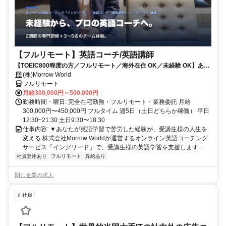
【フルリモート】英語コーチ/英語講師
【TOEIC800程度の方／フルリモート／海外在住 OK／未経験 OK】あな
たが英語学習で経験した失敗も成功も。すべてが、受講生の人生を変え
(株)Morrow World
るお仕事です。
フルリモート
月給300,000円～500,000円
勤務時間・曜日: 完全在宅勤務・フルリモート・業務委託 月給
300,000円〜450,000円 フルタイム 週5日（土日どちらか稼働） 平日
12:30~21:30 土日9:30〜18:30
仕事内容: ▼あなたが英語学習で苦労した経験が、受講生様の人生を
変える 株式会社Morrow Worldが運営するオンライン英語コーチング
サービス「イングリード」で、受講生様の英語学習を支援します...
社員登用あり
フルリモート
昇給あり
同じ企業の求人
正社員