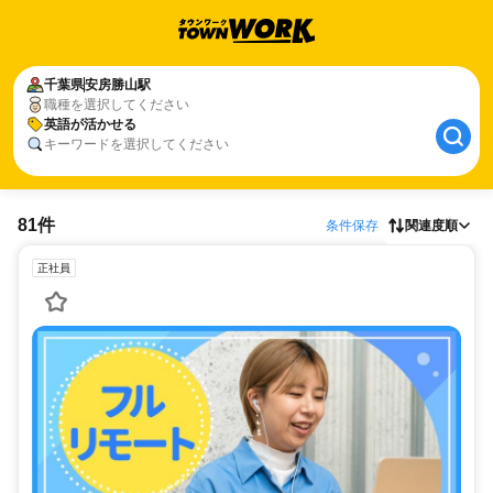
千葉県
安房勝山駅
職種を選択してください
英語が活かせる
キーワードを選択してください
81件
条件保存
関連度順
正社員