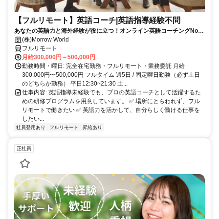
【フルリモート】英語コーチ|英語指導経験不問
あなたの英語力と海外経験が役に立つ！オンライン英語コーチングNo1
のイングリード
(株)Morrow World
フルリモート
月給300,000円～500,000円
勤務時間・曜日: 完全在宅勤務・フルリモート・業務委託 月給
300,000円〜500,000円 フルタイム 週5日 / 固定曜日勤務（必ず土日
のどちらか勤務） 平日12:30~21:30 土...
仕事内容: 英語指導未経験でも、プロの英語コーチとして活躍するた
めの研修プログラムを用意しています。 ✅ 場所にとらわれず、フル
リモートで働きたい ✅ 英語力を活かして、自分らしく働ける仕事を
したい...
社員登用あり
フルリモート
昇給あり
正社員