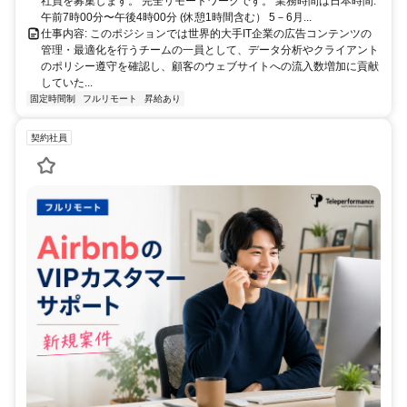
社員を募集します。 完全リモートワークです。 業務時間は日本時間:
午前7時00分〜午後4時00分 (休憩1時間含む） 5－6月...
仕事内容: このポジションでは世界的大手IT企業の広告コンテンツの
管理・最適化を行うチームの一員として、データ分析やクライアント
のポリシー遵守を確認し、顧客のウェブサイトへの流入数増加に貢献
していた...
固定時間制
フルリモート
昇給あり
契約社員