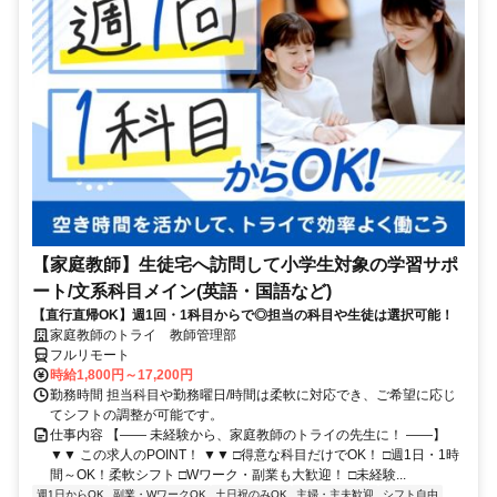
【家庭教師】生徒宅へ訪問して小学生対象の学習サポ
ート/文系科目メイン(英語・国語など)
【直行直帰OK】週1回・1科目からで◎担当の科目や生徒は選択可能！
家庭教師のトライ 教師管理部
フルリモート
時給1,800円～17,200円
勤務時間 担当科目や勤務曜日/時間は柔軟に対応でき、ご希望に応じ
てシフトの調整が可能です。
仕事内容 【―― 未経験から、家庭教師のトライの先生に！ ――】
▼▼ この求人のPOINT！ ▼▼ □得意な科目だけでOK！ □週1日・1時
間～OK！柔軟シフト □Wワーク・副業も大歓迎！ □未経験...
週1日からOK
副業・WワークOK
土日祝のみOK
主婦・主夫歓迎
シフト自由