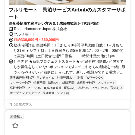
フルリモート 民泊サービスAirbnbのカスタマーサポ
ート
深夜帯勤務で稼ぎたい方必見！未経験歓迎✨(TP18PSM)
Teleperformance Japan株式会社
フルリモート
月給330,000円～360,000円
勤務時間詳細 実働時間：1日あたり8時間 平均勤務日数：1ヶ月あた
り21日 ▼シフト制：土日祝日含む週5日勤務 17：00～翌9：00の間
で実働8時間（土日祝含む週5日勤務） ・1時間休憩の他に前半...
仕事内容 ★新規プロジェクトスタート★ ✅ 完全在宅勤務♪ ✅ 弊社で
しか募集をしていないポジションです♪ ✅ これからの組織を一緒に形
づくるやりがい ✅ 前例にとらわれず、新しい挑戦ができる環境 ✅...
業界未経験者歓迎
ランチタイム
社員登用あり
副業・WワークOK
フリーター歓迎
学歴不問
転勤なし
経験不問
未経験者歓迎
フルリモート
経験者歓迎
ネイルOK
有資格者歓迎
研修あり
在宅OK
ブランクOK
育休あり
オープニングスタッフ
長期歓迎
シフト制
同じ企業の求人
業務委託