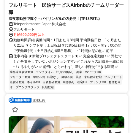
フルリモート 民泊サービスAirbnbのチームリーダー
職
深夜帯勤務で稼ぐ・バイリンガルの方必見！(TP18PSTL)
Teleperformance Japan株式会社
フルリモート
月給500,000円以上
勤務時間詳細 実働時間：1日あたり8時間 平均勤務日数：1ヶ月あた
り21日 ▼シフト制：土日祝日含む週5日勤務 17：00～翌9：00の間
で実働8時間（土日祝含む週5日勤務） ・1時間休憩の他に前半...
仕事内容 ★新規プロジェクトスタート★ ✅ 完全在宅勤務♪ ✅ 弊社で
しか募集をしていないポジションです♪ ✅ これからの組織を一緒に形
づくるやりがい ✅ 前例にとらわれず、新しい挑戦ができる環境 ✅...
業界未経験者歓迎
ランチタイム
社員登用あり
副業・WワークOK
フリーター歓迎
学歴不問
転勤なし
経験不問
英語
未経験者歓迎
フルリモート
経験者歓迎
ネイルOK
有資格者歓迎
研修あり
在宅OK
ブランクOK
育休あり
オープニングスタッフ
長期歓迎
派遣社員