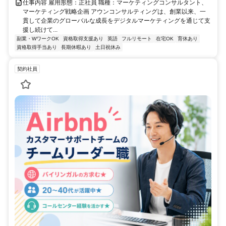
仕事内容 雇用形態：正社員 職種：マーケティングコンサルタント、
マーケティング戦略企画 アウンコンサルティングは、創業以来、一
貫して企業のグローバルな成長をデジタルマーケティングを通じて支
援し続けて...
副業・WワークOK
資格取得支援あり
英語
フルリモート
在宅OK
育休あり
資格取得手当あり
長期休暇あり
土日祝休み
契約社員