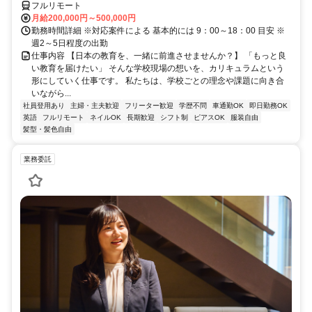
フルリモート
月給200,000円～500,000円
勤務時間詳細 ※対応案件による 基本的には 9：00～18：00 目安 ※
週2～5日程度の出勤
仕事内容 【日本の教育を、一緒に前進させませんか？】 「もっと良
い教育を届けたい」 そんな学校現場の想いを、カリキュラムという
形にしていく仕事です。 私たちは、学校ごとの理念や課題に向き合
いながら...
社員登用あり
主婦・主夫歓迎
フリーター歓迎
学歴不問
車通勤OK
即日勤務OK
英語
フルリモート
ネイルOK
長期歓迎
シフト制
ピアスOK
服装自由
髪型・髪色自由
業務委託