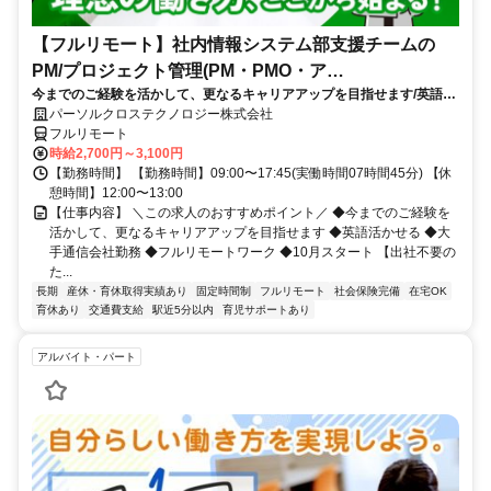
【フルリモート】社内情報システム部支援チームの
PM/プロジェクト管理(PM・PMO・ア
今までのご経験を活かして、更なるキャリアアップを目指せます/英語活
シ)_N260774362
かせる/大手通信会社勤務/フルリモートワーク/10月スタート
パーソルクロステクノロジー株式会社
フルリモート
時給2,700円～3,100円
【勤務時間】 【勤務時間】09:00〜17:45(実働時間07時間45分) 【休
憩時間】12:00〜13:00
【仕事内容】 ＼この求人のおすすめポイント／ ◆今までのご経験を
活かして、更なるキャリアアップを目指せます ◆英語活かせる ◆大
手通信会社勤務 ◆フルリモートワーク ◆10月スタート 【出社不要の
た...
長期
産休・育休取得実績あり
固定時間制
フルリモート
社会保険完備
在宅OK
育休あり
交通費支給
駅近5分以内
育児サポートあり
アルバイト・パート