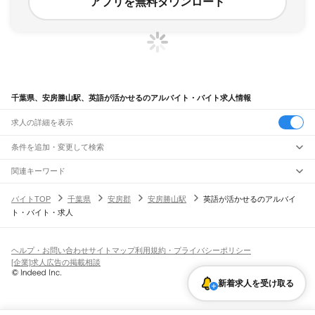
アプリを無料ダウンロード
千葉県、安房勝山駅、英語が活かせるのアルバイト・バイト求人情報
求人の詳細を表示
条件を追加・変更して検索
市区町村を追加・変更
関連キーワード
完全在宅ワーク 全国
シール貼り 在宅
現在地周辺
ガチャガチャ
犬カフェ
千葉県
駅を追加・変更
バイトTOP
千葉県
安房郡
安房勝山駅
英語が活かせるのアルバイ
千葉県
すべて
ト・バイト・求人
千葉市
すべて
職種を追加・変更
JR武蔵野線
中央区
花見川区
稲毛区
若葉区
緑区
美浜区
南流山駅
新松戸駅
新八柱駅
東松戸駅
市川大野駅
船橋法典駅
西船橋駅
飲食・フードサービス
銚子市
市川市
船橋市
館山市
木更津市
松戸市
野田市
茂原市
成田市
佐倉市
東金市
特徴を追加・変更
飲食・フードサービス
すべて
ヘルプ・お問い合わせ
サイトマップ
利用規約・プライバシーポリシー
JR中央・総武線
旭市
習志野市
柏市
勝浦市
市原市
流山市
八千代市
我孫子市
鴨川市
鎌ケ谷市
ホールスタッフ
キッチンスタッフ
皿洗い・洗い場
精肉・鮮魚加工
給食調理
人気
[企業]求人広告の掲載相談
市川駅
本八幡駅
下総中山駅
西船橋駅
船橋駅
東船橋駅
津田沼駅
幕張本郷駅
幕張駅
君津市
富津市
浦安市
四街道市
袖ケ浦市
八街市
印西市
白井市
富里市
南房総市
雇用形態を追加・変更
パン屋（ベーカリー）
フードカウンター販売員
バー（BAR）・バーテンダー
日払いOK
高校生歓迎
学生歓迎
深夜の仕事
髪型・髪色自由
ひげOK
ネイルOK
新検見川駅
稲毛駅
西千葉駅
千葉駅
匝瑳市
香取市
山武市
いすみ市
大網白里市
印旛郡
香取郡
山武郡
長生郡
夷隅郡
飲食店補助（開店・閉店準備）
飲食店（店長・マネージャー）
新着求人を受け取る
ピアスOK
アルバイト・パート
履歴書不要
オープニングスタッフ
留学生・外国人活躍中
安房郡
都道府県を変更
営業・販売
JR総武本線
勤務期間
正社員
市川駅
船橋駅
津田沼駅
稲毛駅
千葉駅
東千葉駅
都賀駅
四街道駅
物井駅
佐倉駅
営業・販売
すべて
短期
契約社員
単発・1日OK
長期
期間限定（春夏冬休み等）