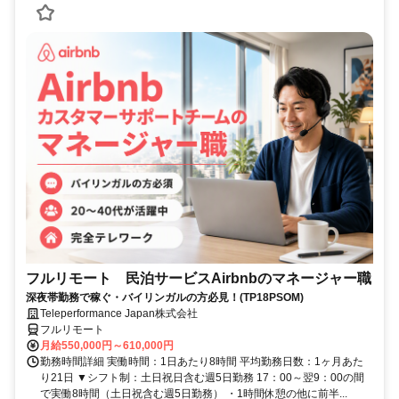
フルリモート 民泊サービスAirbnbのマネージャー職
深夜帯勤務で稼ぐ・バイリンガルの方必見！(TP18PSOM)
Teleperformance Japan株式会社
フルリモート
月給550,000円～610,000円
勤務時間詳細 実働時間：1日あたり8時間 平均勤務日数：1ヶ月あた
り21日 ▼シフト制：土日祝日含む週5日勤務 17：00～翌9：00の間
で実働8時間（土日祝含む週5日勤務） ・1時間休憩の他に前半...