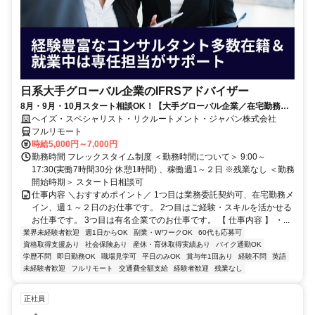
日系大手グローバル企業のIFRSアドバイザー
8月・9月・10月スタート相談OK！【大手グローバル企業／在宅勤務メ
イン／週1～2日勤務】IFRSアドバイザー
ヘイズ・スペシャリスト・リクルートメント・ジャパン株式会社
フルリモート
時給5,000円～7,000円
勤務時間 フレックスタイム制度 ＜勤務時間について＞ 9:00～
17:30(実働7時間30分 休憩1時間) 、稼働週1～２日 ※残業なし ＜勤務
開始時期＞ スタート日相談可
仕事内容 ＼おすすめポイント／ 1つ目は業務委託契約可、在宅勤務メ
イン、週１～２日のお仕事です。 2つ目はご経験・スキルを活かせる
お仕事です。 3つ目は有名企業でのお仕事です。 【 仕事内容 】 ・...
業界未経験者歓迎
週1日からOK
副業・WワークOK
60代も応募可
資格取得支援あり
社会保険あり
産休・育休取得実績あり
バイク通勤OK
学歴不問
即日勤務OK
職場見学可
平日のみOK
賞与年1回あり
経験不問
英語
未経験者歓迎
フルリモート
交通費全額支給
経験者歓迎
残業なし
正社員