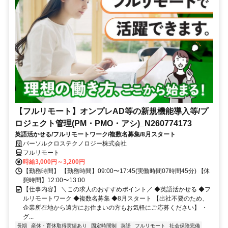
【フルリモート】オンプレAD等の新規機能導入等/プ
ロジェクト管理(PM・PMO・アシ)_N260774173
英語活かせる/フルリモートワーク/複数名募集/8月スタート
パーソルクロステクノロジー株式会社
フルリモート
時給3,000円～3,200円
【勤務時間】 【勤務時間】09:00〜17:45(実働時間07時間45分) 【休
憩時間】12:00〜13:00
【仕事内容】 ＼この求人のおすすめポイント／ ◆英語活かせる ◆フ
ルリモートワーク ◆複数名募集 ◆8月スタート 【出社不要のため、
企業所在地から遠方にお住まいの方もお気軽にご応募ください】 ・
グ...
長期
産休・育休取得実績あり
固定時間制
英語
フルリモート
社会保険完備