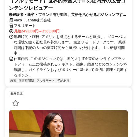
【フルリモート】世界的米国大手ITの社内外の広告コ
ンテンツレビュアー
未経験者・新卒・ブランク有り歓迎、英語を活かせるポジションです。
完全リモート
Vaco Japan株式会社
フルリモート
月給249,000円～250,000円
勤務時間・曜日: アメリカを拠点とするチームと連携し、グローバル
な環境で働く正社員を募集します。 完全リモートワークです。 業務
時間は下記の３つの就業時間から選択いただけます。 １．研修期間
中...
仕事内容: このポジションでは世界的大手IT企業のオンラインプラッ
トフォーム上に投稿されるテキスト、画像、動画などのコンテンツを
確認し、ガイドラインおよびポリシーに基づいて適切に管理・判断す
るポジシ...
急募
固定時間制
フルリモート
昇給あり
業務委託