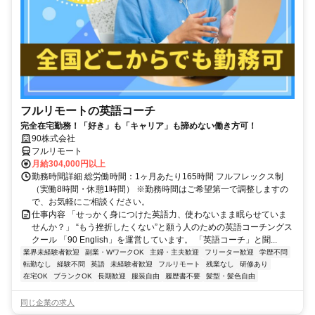
フルリモートの英語コーチ
完全在宅勤務！「好き」も「キャリア」も諦めない働き方可！
90株式会社
フルリモート
月給304,000円以上
勤務時間詳細 総労働時間：1ヶ月あたり165時間 フルフレックス制
（実働8時間・休憩1時間） ※勤務時間はご希望第一で調整しますの
で、お気軽にご相談ください。
仕事内容 「せっかく身につけた英語力、使わないまま眠らせていま
せんか？」 “もう挫折したくない”と願う人のための英語コーチングス
クール 「90 English」を運営しています。 「英語コーチ」と聞...
業界未経験者歓迎
副業・WワークOK
主婦・主夫歓迎
フリーター歓迎
学歴不問
転勤なし
経験不問
英語
未経験者歓迎
フルリモート
残業なし
研修あり
在宅OK
ブランクOK
長期歓迎
服装自由
履歴書不要
髪型・髪色自由
同じ企業の求人