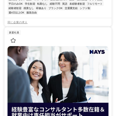
平日のみOK
学生歓迎
転勤なし
経験不問
英語
未経験者歓迎
フルリモート
経験者歓迎
残業なし
研修あり
ブランクOK
交通費支給
シフト制
週4日以上OK
服装自由
同じ企業の求人
派遣社員