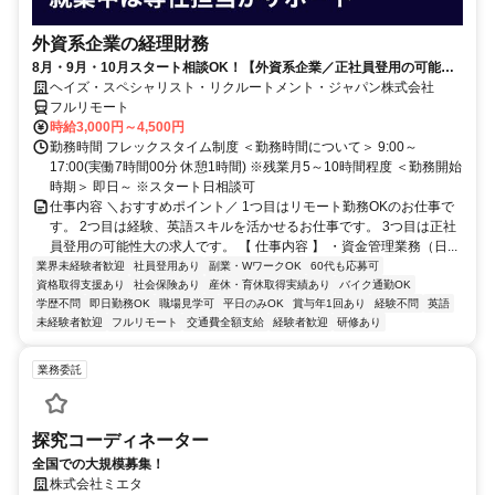
外資系企業の経理財務
8月・9月・10月スタート相談OK！【外資系企業／正社員登用の可能性
大／700万～800万／リモート勤務OK】経理財務
ヘイズ・スペシャリスト・リクルートメント・ジャパン株式会社
フルリモート
時給3,000円～4,500円
勤務時間 フレックスタイム制度 ＜勤務時間について＞ 9:00～
17:00(実働7時間00分 休憩1時間) ※残業月5～10時間程度 ＜勤務開始
時期＞ 即日～ ※スタート日相談可
仕事内容 ＼おすすめポイント／ 1つ目はリモート勤務OKのお仕事で
す。 2つ目は経験、英語スキルを活かせるお仕事です。 3つ目は正社
員登用の可能性大の求人です。 【 仕事内容 】 ・資金管理業務（日...
業界未経験者歓迎
社員登用あり
副業・WワークOK
60代も応募可
資格取得支援あり
社会保険あり
産休・育休取得実績あり
バイク通勤OK
学歴不問
即日勤務OK
職場見学可
平日のみOK
賞与年1回あり
経験不問
英語
未経験者歓迎
フルリモート
交通費全額支給
経験者歓迎
研修あり
業務委託
探究コーディネーター
全国での大規模募集！
株式会社ミエタ