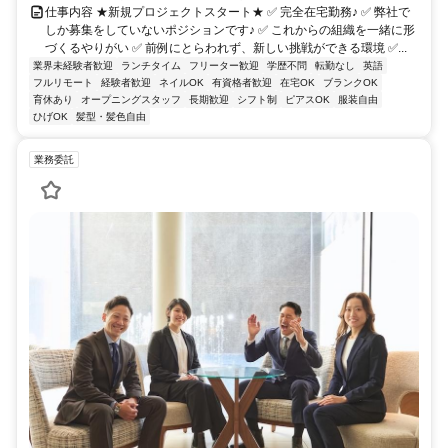
仕事内容 ★新規プロジェクトスタート★ ✅ 完全在宅勤務♪ ✅ 弊社で
しか募集をしていないポジションです♪ ✅ これからの組織を一緒に形
づくるやりがい ✅ 前例にとらわれず、新しい挑戦ができる環境 ✅...
業界未経験者歓迎
ランチタイム
フリーター歓迎
学歴不問
転勤なし
英語
フルリモート
経験者歓迎
ネイルOK
有資格者歓迎
在宅OK
ブランクOK
育休あり
オープニングスタッフ
長期歓迎
シフト制
ピアスOK
服装自由
ひげOK
髪型・髪色自由
業務委託