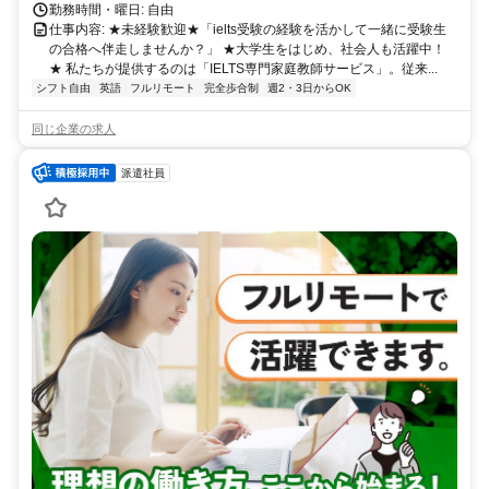
勤務時間・曜日: 自由
仕事内容: ★未経験歓迎★「ielts受験の経験を活かして一緒に受験生
の合格へ伴走しませんか？」 ★大学生をはじめ、社会人も活躍中！
★ 私たちが提供するのは「IELTS専門家庭教師サービス」。従来...
シフト自由
英語
フルリモート
完全歩合制
週2・3日からOK
同じ企業の求人
派遣社員