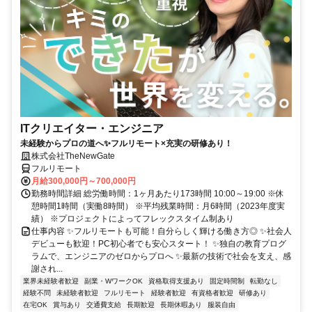
ITクリエイター・エンジニア
未経験からプロの道へ✨フルリモート×充実の研修あり！
株式会社TheNewGate
フルリモート
月給300,000円～700,000円
勤務時間詳細 総労働時間：1ヶ月あたり173時間 10:00～19:00 ※休
憩時間1時間（実働8時間） ※平均残業時間：月6時間（2023年度実
績） ※プロジェクトによってフレックスタイム制あり
仕事内容 ✨フルリモートも可能！自分らしく輝ける働き方◎ ✨社会人
デビューも歓迎！PC初心者でも安心スタート！ ✨独自の教育プログ
ラムで、エンジニアのゼロからプロへ ✨最新の技術で社会を支え、感
謝され...
業界未経験者歓迎
副業・WワークOK
資格取得支援あり
固定時間制
転勤なし
経験不問
未経験者歓迎
フルリモート
経験者歓迎
有資格者歓迎
研修あり
在宅OK
賞与あり
交通費支給
長期歓迎
長期休暇あり
服装自由