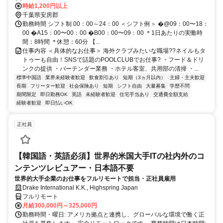
佐久間1510-2 【安房勝山駅より】 町内循環バスで安房勝山駅⇒山田
時給1,200円以上
入口（約15分） バス停から徒歩7分
千葉県安房郡
勤務時間 シフト制 00：00～24：00 ＜シフト例＞ �@09：00〜18：
00 �A15：00〜00：00 �B00：00〜09：00 ＊1日あたりの実働時
間：8時間 ＊休憩：60分 【...
仕事内容 ＜具体的なお仕事＞ 海外クラブみたいな職場??ネイルもタ
トゥーも自由！SNSで話題のPOOLCLUBでお仕事? ・フード＆ドリ
ンクの提供 ・バーテンダー業務 ・ホテル客室、共用部の清掃 ・...
標準中国語
業界未経験者歓迎
飲食割引あり
短期（3ヵ月以内）
主婦・主夫歓迎
長期
フリーター歓迎
社会保険あり
短期
シフト自由
大量募集
学歴不問
期間限定
即日勤務OK
英語
未経験者歓迎
住宅手当あり
交通費全額支給
経験者歓迎
即日払いOK
正社員
【韓国語・英語必須】世界的米国大手ITの社内外のコ
ンテンツレビュアー・日本語不要
世界的大手企業のお仕事をフルリモートで担当・正社員雇用
Drake International K.K., Highspring Japan
フルリモート
月給300,000円～325,000円
勤務時間・曜日: アメリカ拠点と連携し、グローバルな環境で働く正