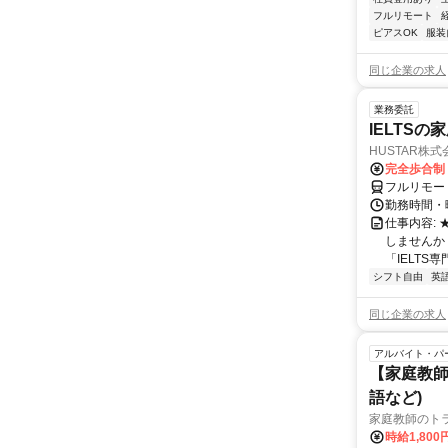
フルリモート
ピアスOK
服装
同じ企業の求人
業務委託
IELTSの
HUSTAR株式
完全歩合制
フルリモー
勤務時間・曜
仕事内容:
しませんか
「IELTS
シフト自由
英
同じ企業の求人
アルバイト・パ
【家庭教師
語など)
家庭教師のト
時給1,800