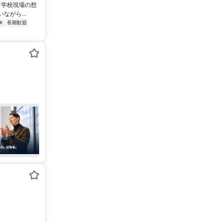
な学校現場の想
がら...
K
長期歓迎