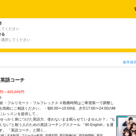
郡
してください
せる
を選択してください
条件保
な英語コーチ
0円～405,000円
ト
細 ・フルリモート・フルフレックス ※勤務時間はご希望第一で調整し
気軽にご相談ください。 ・朝6:00〜10:00頃、夕方17:00〜24:00の時
レッスンを提供して...
「せっかく身につけた英語力、使わないまま眠らせていませんか？」 “も
ない”と願う人のための英語コーチングスクール 「90 English」を運
。 「英語コーチ」と聞く...
主婦・主夫歓迎
フリーター歓迎
学歴不問
即日勤務OK
固定時間制
英語