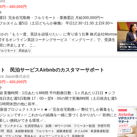
rld
00円～480,000円
ト
日: 完全在宅勤務・フルリモート・業務委託 月給300,000円〜
円 フルタイム 週5日（土日どちらか稼働） 平日12:30~21:30 土日9:30〜
 誰かの「もう一度、英語を頑張りたい」に寄り添う仕事 株式会社Morrow
が運営するオンライン英語コーチングサービス「イングリード」で、受講生
に伴走します。 こ...
フルリモート
昇給あり
ト 民泊サービスAirbnbのカスタマーサポート
ance Japan株式会社
00円～400,000円
ト
細 実働時間：1日あたり8時間 平均勤務日数：1ヶ月あたり21日 ▼シフ
祝日含む週5日勤務 17：00～翌9：00の間で実働8時間（土日祝含む週5
1時間休憩の他に前半...
★新規プロジェクトスタート★ ✅ 完全在宅勤務♪ ✅ 弊社でしか募集をし
ジションです♪ ✅ これからの組織を一緒に形づくるやりがい ✅ 前例にと
しい挑戦ができる環境 ✅...
迎
ランチタイム
社員登用あり
副業・WワークOK
フリーター歓迎
学歴不問
不問
英語
未経験者歓迎
フルリモート
経験者歓迎
ネイルOK
有資格者歓迎
K
ブランクOK
育休あり
オープニングスタッフ
長期歓迎