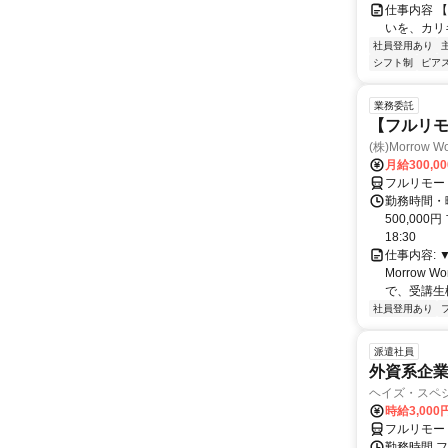
仕事内容 
いを、カリ
社員登用あり
シフト制
ピアス
業務委託
【フルリ
(株)Morrow Wo
月給300,0
フルリモー
勤務時間・曜
500,000
18:30
仕事内容:
Morrow
で、受講生
社員登用あり
派遣社員
外資系企
ヘイズ・スペ
時給3,000
フルリモー
勤務時間 フ