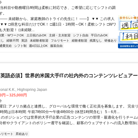
ト
担当科目や勤務曜日/時間は柔軟に対応でき、ご希望に応じてシフトの調
す。
【―― 未経験から、家庭教師のトライの先生に！ ――】 ▼▼ この求人
！ ▼▼ □得意な科目だけでOK！ □週1日・1時間～OK！柔軟シフト □Wワ
大歓迎！ □未経験...
副業・WワークOK
土日祝のみOK
主婦・主夫歓迎
シフト自由
平日のみOK
なし
経験不問
英語
未経験者歓迎
フルリモート
経験者歓迎
残業なし
研修あり
通費支給
シフト制
週4日以上OK
服装自由
英語必須】世界的米国大手ITの社内外のコンテンツレビュア
ional K.K., Highspring Japan
00円～325,000円
ト
曜日: アメリカ拠点と連携し、グローバルな環境で働く正社員を募集します。 完全
時間は日本時間: 午前7時00分〜午後4時00分 (休憩1時間含む） 5－6月...
 このポジションでは世界的大手IT企業の広告コンテンツの管理・最適化を行うチー
分析やクライアントのポリシー遵守を確認し、顧客のウェブサイトへの流入数増加
ルリモート
昇給あり