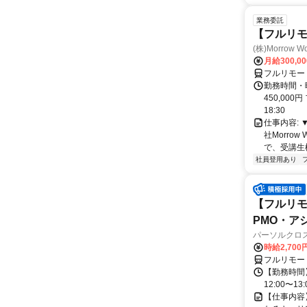
業務委託
【フルリモ
(株)Morrow Wo
月給300,0
フルリモー
勤務時間・曜
450,000
18:30
仕事内容:
社Morro
で、受講生
社員登用あり
【フルリモ
PMO・アシ)
パーソルクロ
時給2,700
フルリモー
【勤務時間】
12:00〜13:
【仕事内容