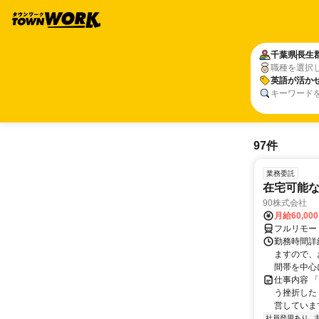
千葉県
長生
職種を選択
英語が活か
キーワード
97件
業務委託
在宅可能
90株式会社
月給60,00
フルリモー
勤務時間詳
ますので、お
間帯を中心に
仕事内容 
う挫折したく
営しています
社員登用あり