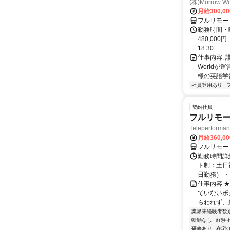
(株)Morrow Wo
月給300,0
フルリモー
勤務時間・曜
480,000
18:30
仕事内容:
World
様の英語学習
社員登用あり
契約社員
フルリモー
Teleperform
月給360,0
フルリモー
勤務時間詳
ト制：土日
日勤務） ・
仕事内容 
ていないポ
らわれず、新
業界未経験者歓
転勤なし
経験
研修あり
在宅O