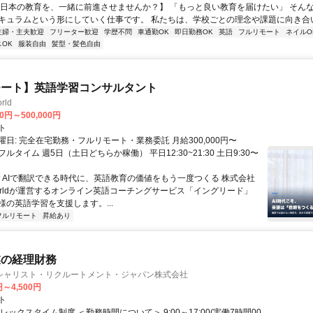
【日本の教育を、一緒に前進させませんか？】 「もっと良い教育を届けたい」 そん
キュラムという形にしていく仕事です。 私たちは、学校ごとの理念や課題に向き合いな
主婦・主夫歓迎
フリーター歓迎
学歴不問
車通勤OK
即日勤務OK
英語
フルリモート
ネイルO
OK
服装自由
髪型・髪色自由
モート】英語学習コンサルタント
rld
00円～500,000円
ト
日: 完全在宅勤務・フルリモート・業務委託 月給300,000円〜
円 フルタイム 週5日（土日どちらか稼働） 平日12:30~21:30 土日9:30〜
 ▼AIで翻訳できる時代に、英語教育の価値をもう一度つくる 株式会社
 Worldが運営するオンライン英語コーチングサービス「イングリード」
様の英語学習を支援します。...
フルリモート
昇給あり
業の経理財務
シャリスト・リクルートメント・ジャパン株式会社
円～4,500円
ト
レックスタイム制度 ＜勤務時間について＞ 9:00～17:00(実働7時間00