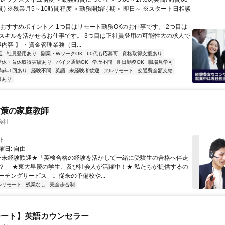
間) ※残業月5～10時間程度 ＜勤務開始時期＞ 即日～ ※スタート日相談
＼おすすめポイント／ 1つ目はリモート勤務OKのお仕事です。 2つ目は
スキルを活かせるお仕事です。 3つ目は正社員登用の可能性大の求人で
事内容 】 ・資金管理業務（日...
迎
社員登用あり
副業・WワークOK
60代も応募可
資格取得支援あり
産休・育休取得実績あり
バイク通勤OK
学歴不問
即日勤務OK
職場見学可
与年1回あり
経験不問
英語
未経験者歓迎
フルリモート
交通費全額支給
修あり
対策の家庭教師
会社
ト
日: 自由
 ★未経験歓迎★「英検合格の経験を活かして一緒に受験生の合格へ伴走
？」 ★東大早慶の学生、及び社会人が活躍中！★ 私たちが提供するの
ーチングサービス」。従来の予備校や...
ルリモート
残業なし
完全歩合制
モート】英語カウンセラー