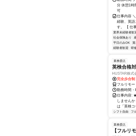
分 休憩1時
可
仕事内容 
経験、英語
す。 【 仕
業界未経験者歓
社会保険あり
平日のみOK
賞
経験者歓迎
研
業務委託
英検合格
HUSTAR株式
完全歩合制
フルリモー
勤務時間・曜
仕事内容:
しませんか
は「英検コ
シフト自由
フ
業務委託
【フルリ