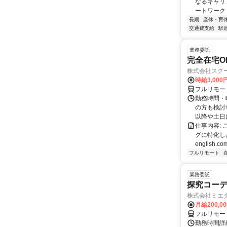
なるキャリ
ートワーク 
長期
産休・育
交通費支給
駅
業務委託
完全在宅O
株式会社スク
時給3,000
フルリモー
勤務時間・
の方も検討
以降や土日に
仕事内容:
グに特化した英
english.com
フルリモート
業務委託
探究コー
株式会社ミエ
月給200,0
フルリモー
勤務時間詳細