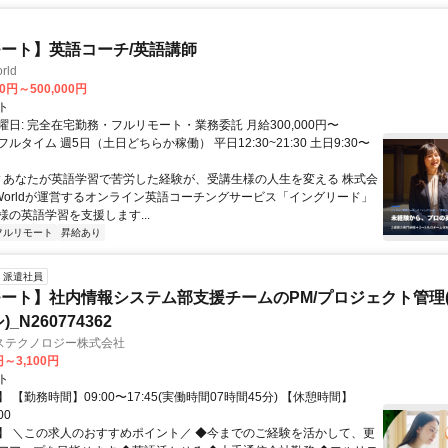
ート】英語コーチ/英語講師
rld
00円～500,000円
ト
日: 完全在宅勤務・フルリモート・業務委託 月給300,000円〜
円 フルタイム 週5日（土日どちらか稼働） 平日12:30~21:30 土日9:30〜
 ▼あなたが英語学習で苦労した経験が、受講生様の人生を変える 株式会
w Worldが運営するオンライン英語コーチングサービス「イングリード」
様の英語学習を支援します...
フルリモート
昇給あり
派遣社員
ート】社内情報システム部支援チームのPM/プロジェクト管理(
_N260774362
ステクノロジー株式会社
円～3,100円
ト
 【勤務時間】09:00〜17:45(実働時間07時間45分) 【休憩時間】
00
】 ＼この求人のおすすめポイント／ ◆今までのご経験を活かして、更