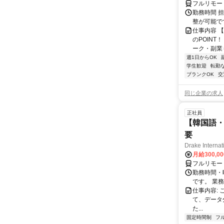
フルリモー
勤務時間 
整が可能で
仕事内容 
のPOINT
ーク・副業も
週1日からOK
学生歓迎
転勤
ブランクOK
交
同じ企業の求人
正社員
【韓国語・
要
Drake Internat
月給300,0
フルリモー
勤務時間・
です。 業務
仕事内容:
て、データ
た...
固定時間制
フ