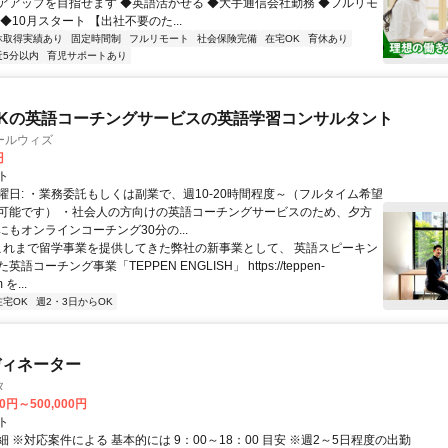
アアップを目指せます ◆英語活かせる ◆大手通信会社勤務 ◆フルリモ
◆10月スタート 【出社不要のた...
休取得実績あり
固定時間制
フルリモート
社会保険完備
在宅OK
育休あり
近5分以内
育児サポートあり
Kの英語コーチングサービスの英語学習コンサルタント
ールウィズ
円
ト
曜日: ・業務委託もしくは副業で、週10-20時間程度～（フルタイム希望
可能です） ・社会人の方向けの英語コーチングサービスのため、夕方
もオンラインコーチング30分の...
 これまで留学事業を提供してきた弊社の新事業として、 英語スピーキン
語コーチング事業「TEPPEN ENGLISH」 https://teppen-
 を...
在宅OK
週2・3日からOK
ディネーター
タ
00円～500,000円
ト
 ※対応案件による 基本的には 9：00～18：00 目安 ※週2～5日程度の出勤