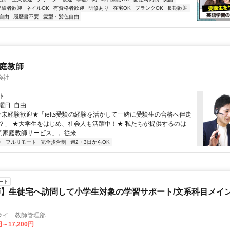
経験者歓迎
ネイルOK
有資格者歓迎
研修あり
在宅OK
ブランクOK
長期歓迎
自由
履歴書不要
髪型・髪色自由
家庭教師
会社
ト
日: 自由
 ★未経験歓迎★「ielts受験の経験を活かして一緒に受験生の合格へ伴走
？」 ★大学生をはじめ、社会人も活躍中！★ 私たちが提供するのは
専門家庭教師サービス」。従来...
語
フルリモート
完全歩合制
週2・3日からOK
ート
】生徒宅へ訪問して小学生対象の学習サポート/文系科目メイン
ライ 教師管理部
円～17,200円