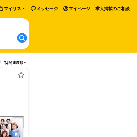
マイリスト
メッセージ
マイページ
求人掲載のご相談
存
関連度順