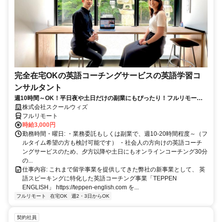
完全在宅OKの英語コーチングサービスの英語学習コ
ンサルタント
週10時間～OK！平日夜や土日だけの副業にもぴったり！フルリモート
OKなので世界のどこからでも働けます！
株式会社スクールウィズ
フルリモート
時給3,000円
勤務時間・曜日: ・業務委託もしくは副業で、週10-20時間程度～（フ
ルタイム希望の方も検討可能です） ・社会人の方向けの英語コーチ
ングサービスのため、夕方以降や土日にもオンラインコーチング30分
の...
仕事内容: これまで留学事業を提供してきた弊社の新事業として、 英
語スピーキングに特化した英語コーチング事業「TEPPEN
ENGLISH」 https://teppen-english.com を...
フルリモート
在宅OK
週2・3日からOK
契約社員