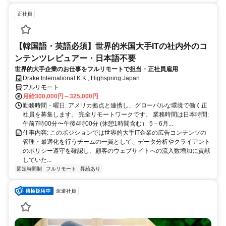
正社員
【韓国語・英語必須】世界的米国大手ITの社内外のコ
ンテンツレビュアー・日本語不要
世界的大手企業のお仕事をフルリモートで担当・正社員雇用
Drake International K.K., Highspring Japan
フルリモート
月給300,000円～325,000円
勤務時間・曜日: アメリカ拠点と連携し、グローバルな環境で働く正
社員を募集します。 完全リモートワークです。 業務時間は日本時間:
午前7時00分〜午後4時00分 (休憩1時間含む） 5－6月...
仕事内容: このポジションでは世界的大手IT企業の広告コンテンツの
管理・最適化を行うチームの一員として、データ分析やクライアント
のポリシー遵守を確認し、顧客のウェブサイトへの流入数増加に貢献
していた...
固定時間制
フルリモート
昇給あり
派遣社員