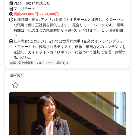
完全リモート
Vaco Japan株式会社
フルリモート
月給249,000円～250,000円
勤務時間・曜日: アメリカを拠点とするチームと連携し、グローバル
な環境で働く正社員を募集します。 完全リモートワークです。 業務
時間は下記の３つの就業時間から選択いただけます。 １．研修期間
中...
仕事内容: このポジションでは世界的大手IT企業のオンラインプラッ
トフォーム上に投稿されるテキスト、画像、動画などのコンテンツを
確認し、ガイドラインおよびポリシーに基づいて適切に管理・判断す
るポジシ...
急募
固定時間制
フルリモート
昇給あり
業務委託