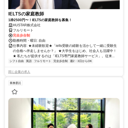
IELTSの家庭教師
1枠2500円〜！IELTSの家庭教師を募集！
HUSTAR株式会社
フルリモート
完全歩合制
勤務時間・曜日: 自由
仕事内容: ★未経験歓迎★「ielts受験の経験を活かして一緒に受験生
の合格へ伴走しませんか？」 ★大学生をはじめ、社会人も活躍中！
★ 私たちが提供するのは「IELTS専門家庭教師サービス」。従来...
シフト自由
英語
フルリモート
完全歩合制
週2・3日からOK
同じ企業の求人
業務委託