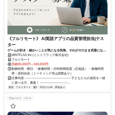
《フルリモート》 AI英語アプリの品質管理担当|テス
ター
ゲームが好き・細かいことが気になる性格、それがそのまま武器になる
仕事です！
MINTFLAG Inc.(ミントフラッグ株式会社)
フルリモート
月給96,000円～160,000円
勤務時間・曜日: ・稼働時間：月80時間程度（応相談） ・稼働時間
帯：原則自由（ミーティング等は調整あり）
仕事内容: -------------------------------------------- 子どもたちの成長を一緒
に喜べる方、募集！ ---------------------------...
英語
フルリモート
週2・3日からOK
昇給あり
アルバイト・パート