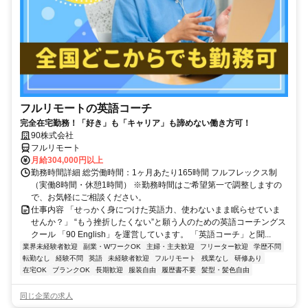
フルリモートの英語コーチ
完全在宅勤務！「好き」も「キャリア」も諦めない働き方可！
90株式会社
フルリモート
月給304,000円以上
勤務時間詳細 総労働時間：1ヶ月あたり165時間 フルフレックス制
（実働8時間・休憩1時間） ※勤務時間はご希望第一で調整しますの
で、お気軽にご相談ください。
仕事内容 「せっかく身につけた英語力、使わないまま眠らせていま
せんか？」 “もう挫折したくない”と願う人のための英語コーチングス
クール 「90 English」を運営しています。 「英語コーチ」と聞...
業界未経験者歓迎
副業・WワークOK
主婦・主夫歓迎
フリーター歓迎
学歴不問
転勤なし
経験不問
英語
未経験者歓迎
フルリモート
残業なし
研修あり
在宅OK
ブランクOK
長期歓迎
服装自由
履歴書不要
髪型・髪色自由
同じ企業の求人