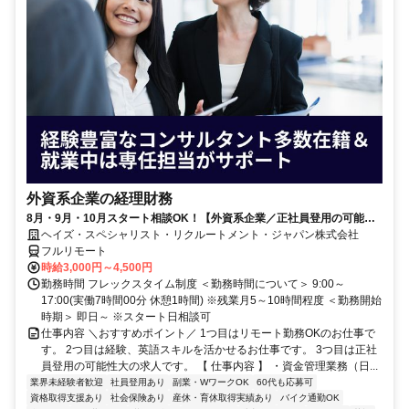
外資系企業の経理財務
8月・9月・10月スタート相談OK！【外資系企業／正社員登用の可能性
大／700万～800万／リモート勤務OK】経理財務
ヘイズ・スペシャリスト・リクルートメント・ジャパン株式会社
フルリモート
時給3,000円～4,500円
勤務時間 フレックスタイム制度 ＜勤務時間について＞ 9:00～
17:00(実働7時間00分 休憩1時間) ※残業月5～10時間程度 ＜勤務開始
時期＞ 即日～ ※スタート日相談可
仕事内容 ＼おすすめポイント／ 1つ目はリモート勤務OKのお仕事で
す。 2つ目は経験、英語スキルを活かせるお仕事です。 3つ目は正社
員登用の可能性大の求人です。 【 仕事内容 】 ・資金管理業務（日...
業界未経験者歓迎
社員登用あり
副業・WワークOK
60代も応募可
資格取得支援あり
社会保険あり
産休・育休取得実績あり
バイク通勤OK