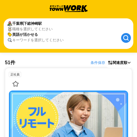
千葉県
下総神崎駅
職種を選択してください
英語が活かせる
キーワードを選択してください
51件
条件保存
関連度順
正社員