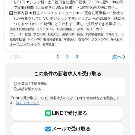
り21日 ▼シフト制：土日祝日含む週5日勤務 17：00～翌9：00の間
で実働8時間（土日祝含む週5日勤務） ・1時間休憩の他に前半...
仕事内容 ★新規プロジェクトスタート★ ✅ 完全在宅勤務♪ ✅ 弊社で
しか募集をしていないポジションです♪ ✅ これからの組織を一緒に形
づくるやりがい ✅ 前例にとらわれず、新しい挑戦ができる環境 ✅...
業界未経験者歓迎
ランチタイム
社員登用あり
副業・WワークOK
フリーター歓迎
学歴不問
転勤なし
経験不問
英語
未経験者歓迎
フルリモート
経験者歓迎
ネイルOK
有資格者歓迎
研修あり
在宅OK
ブランクOK
育休あり
オープニングスタッフ
長期歓迎
前へ
次へ
1
2
3
この条件の新着求人を受け取る
千葉県 / 下総神崎駅
英語が活かせる
「LINEで受け取る」では、新着求人のほか、おすすめ情報なども配信しま
す。
詳しくはこちら
LINEで受け取る
メールで受け取る