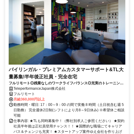
バイリンガル・プレミアムカスタマーサポート&TL大
量募集!半年後正社員・完全在宅
フルリモート◎残業なしのワークライフバランス◎充実のトレーニング
◎語学を活かして将来キャリア有望
TeleperformanceJapan株式会社
フルリモート
月給360,000円以上
勤務時間・曜日: 17：00～9：00 の間で実働 8 時間（土日祝含む週 5
日勤務） 完全週休2日制(シフトにより月8～9日休み) ※希望休ご相談
可能
仕事内容: ★TLも同時募集中！（弊社別求人ご参照ください） ★契約
社員半年後は正社員登用チャンス！！ ★国際的な職場にてキャリア
パス＆チェンジも充実！ ★スタートアップ案件ゆえ会社を作り上げ