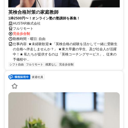
英検合格対策の家庭教師
1枠2500円〜！オンライン塾の塾講師を募集！
HUSTAR株式会社
フルリモート
完全歩合制
勤務時間・曜日: 自由
仕事内容: ★未経験歓迎★「英検合格の経験を活かして一緒に受験生
の合格へ伴走しませんか？」 ★東大早慶の学生、及び社会人が活躍
中！★ 私たちが提供するのは「英検コーチングサービス」。従来の
予備校や...
シフト自由
フルリモート
残業なし
完全歩合制
派遣社員