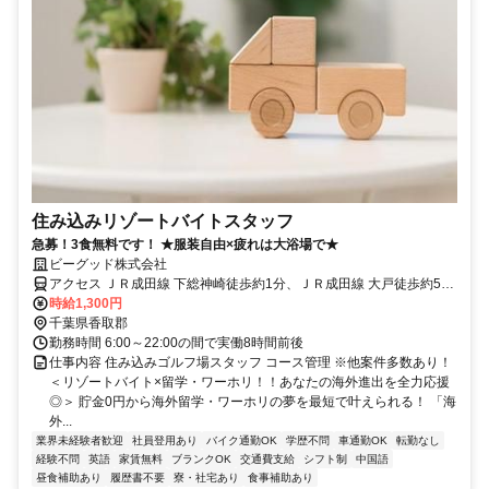
住み込みリゾートバイトスタッフ
急募！3食無料です！ ★服装自由×疲れは大浴場で★
ビーグッド株式会社
アクセス ＪＲ成田線 下総神崎徒歩約1分、ＪＲ成田線 大戸徒歩約58
分、ＪＲ成田線 滑河徒歩約77分 ■車通勤OK■バイク通勤OK■転勤な
時給1,300円
し
千葉県香取郡
勤務時間 6:00～22:00の間で実働8時間前後
仕事内容 住み込みゴルフ場スタッフ コース管理 ※他案件多数あり！
＜リゾートバイト×留学・ワーホリ！！あなたの海外進出を全力応援
◎＞ 貯金0円から海外留学・ワーホリの夢を最短で叶えられる！ 「海
外...
業界未経験者歓迎
社員登用あり
バイク通勤OK
学歴不問
車通勤OK
転勤なし
経験不問
英語
家賃無料
ブランクOK
交通費支給
シフト制
中国語
昼食補助あり
履歴書不要
寮・社宅あり
食事補助あり