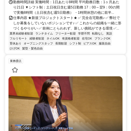
勤務時間詳細 実働時間：1日あたり8時間 平均勤務日数：1ヶ月あた
り21日 ▼シフト制：土日祝日含む週5日勤務 17：00～翌9：00の間
で実働8時間（土日祝含む週5日勤務） ・1時間休憩の他に前半...
仕事内容 ★新規プロジェクトスタート★ ✅ 完全在宅勤務♪ ✅ 弊社で
しか募集をしていないポジションです♪ ✅ これからの組織を一緒に形
づくるやりがい ✅ 前例にとらわれず、新しい挑戦ができる環境 ✅...
業界未経験者歓迎
ランチタイム
フリーター歓迎
学歴不問
転勤なし
英語
フルリモート
経験者歓迎
ネイルOK
有資格者歓迎
在宅OK
ブランクOK
育休あり
オープニングスタッフ
長期歓迎
シフト制
ピアスOK
服装自由
ひげOK
髪型・髪色自由
業務委託