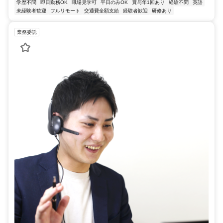
学歴不問
即日勤務OK
職場見学可
平日のみOK
賞与年1回あり
経験不問
英語
未経験者歓迎
フルリモート
交通費全額支給
経験者歓迎
研修あり
業務委託