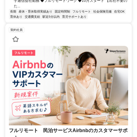
手通信会社勤務 ◆フルリモートワーク ◆10月スタート 【出社不要の
た...
長期
産休・育休取得実績あり
固定時間制
フルリモート
社会保険完備
在宅OK
育休あり
交通費支給
駅近5分以内
育児サポートあり
契約社員
フルリモート 民泊サービスAirbnbのカスタマーサポ