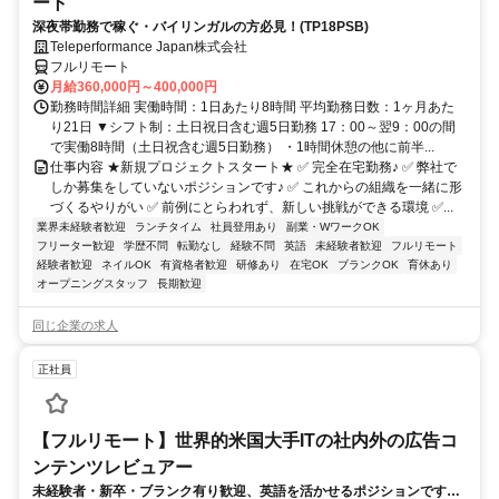
ート
深夜帯勤務で稼ぐ・バイリンガルの方必見！(TP18PSB)
Teleperformance Japan株式会社
フルリモート
月給360,000円～400,000円
勤務時間詳細 実働時間：1日あたり8時間 平均勤務日数：1ヶ月あた
り21日 ▼シフト制：土日祝日含む週5日勤務 17：00～翌9：00の間
で実働8時間（土日祝含む週5日勤務） ・1時間休憩の他に前半...
仕事内容 ★新規プロジェクトスタート★ ✅ 完全在宅勤務♪ ✅ 弊社で
しか募集をしていないポジションです♪ ✅ これからの組織を一緒に形
づくるやりがい ✅ 前例にとらわれず、新しい挑戦ができる環境 ✅...
業界未経験者歓迎
ランチタイム
社員登用あり
副業・WワークOK
フリーター歓迎
学歴不問
転勤なし
経験不問
英語
未経験者歓迎
フルリモート
経験者歓迎
ネイルOK
有資格者歓迎
研修あり
在宅OK
ブランクOK
育休あり
オープニングスタッフ
長期歓迎
同じ企業の求人
正社員
【フルリモート】世界的米国大手ITの社内外の広告コ
ンテンツレビュアー
未経験者・新卒・ブランク有り歓迎、英語を活かせるポジションです。