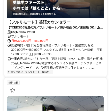
【フルリモート】英語カウンセラー
【TOEIC800程度の方／フルリモート／海外在住 OK／未経験 OK】あな
たが英語学習で経験した失敗も成功も。すべてが、受講生の人生を変え
(株)Morrow World
るお仕事です。
フルリモート
月給300,000円～480,000円
勤務時間・曜日: 完全在宅勤務・フルリモート・業務委託 月給
300,000円〜480,000円 フルタイム 週5日（土日どちらか稼働） 平日
12:30~21:30 土日9:30〜18:30
仕事内容: 誰かの「もう一度、英語を頑張りたい」に寄り添う仕事 株
式会社Morrow Worldが運営するオンライン英語コーチングサービス
「イングリード」で、受講生様の英語学習に伴走します。 こ...
社員登用あり
フルリモート
昇給あり
契約社員