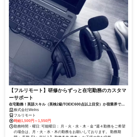
【フルリモート】研修からずっと在宅勤務のカスタマ
ーサポート
在宅勤務！英語スキル（英検2級/TOEIC600点以上目安）か宿業界での
就労経験のいずれか必須★週4〜OK◎
株式会社WeIns
フルリモート
時給1,500円～1,550円
勤務時間・曜日: 可能曜日： 月・火・水・木・金 *週４勤務をご希望
の場合は、月・火・水・木の勤務をお願いしております。 勤務期