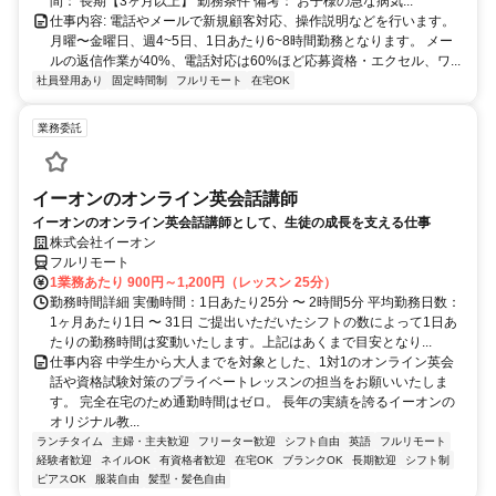
間： 長期【3ヶ月以上】 勤務条件 備考： お子様の急な病気...
仕事内容: 電話やメールで新規顧客対応、操作説明などを行います。
月曜〜金曜日、週4~5日、1日あたり6~8時間勤務となります。 メー
ルの返信作業が40%、電話対応は60%ほど応募資格・エクセル、ワ...
社員登用あり
固定時間制
フルリモート
在宅OK
業務委託
イーオンのオンライン英会話講師
イーオンのオンライン英会話講師として、生徒の成長を支える仕事
株式会社イーオン
フルリモート
1業務あたり 900円～1,200円（レッスン 25分）
勤務時間詳細 実働時間：1日あたり25分 〜 2時間5分 平均勤務日数：
1ヶ月あたり1日 〜 31日 ご提出いただいたシフトの数によって1日あ
たりの勤務時間は変動いたします。上記はあくまで目安となり...
仕事内容 中学生から大人までを対象とした、1対1のオンライン英会
話や資格試験対策のプライベートレッスンの担当をお願いいたしま
す。 完全在宅のため通勤時間はゼロ。 長年の実績を誇るイーオンの
オリジナル教...
ランチタイム
主婦・主夫歓迎
フリーター歓迎
シフト自由
英語
フルリモート
経験者歓迎
ネイルOK
有資格者歓迎
在宅OK
ブランクOK
長期歓迎
シフト制
ピアスOK
服装自由
髪型・髪色自由