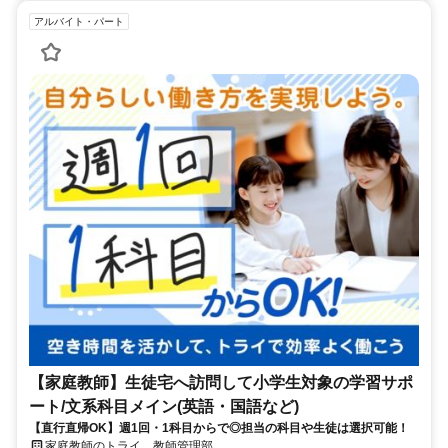
アルバイト・パート
【家庭教師】生徒宅へ訪問して小学生対象の学習サポ
ート/文系科目メイン(英語・国語など)
【直行直帰OK】週1回・1科目からで◎担当の科目や生徒は選択可能！
家庭教師のトライ 教師管理部