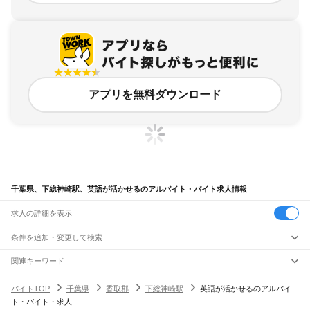
アプリを無料ダウンロード
千葉県、下総神崎駅、英語が活かせるのアルバイト・バイト求人情報
求人の詳細を表示
条件を追加・変更して検索
市区町村を追加・変更
関連キーワード
完全在宅ワーク 全国
シール貼り 在宅
現在地周辺
ガチャガチャ
犬カフェ
千葉県
駅を追加・変更
バイトTOP
千葉県
香取郡
下総神崎駅
英語が活かせるのアルバイ
千葉県
すべて
ト・バイト・求人
千葉市
すべて
職種を追加・変更