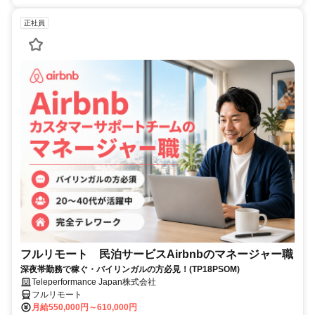
正社員
フルリモート 民泊サービスAirbnbのマネージャー職
深夜帯勤務で稼ぐ・バイリンガルの方必見！(TP18PSOM)
Teleperformance Japan株式会社
フルリモート
月給550,000円～610,000円