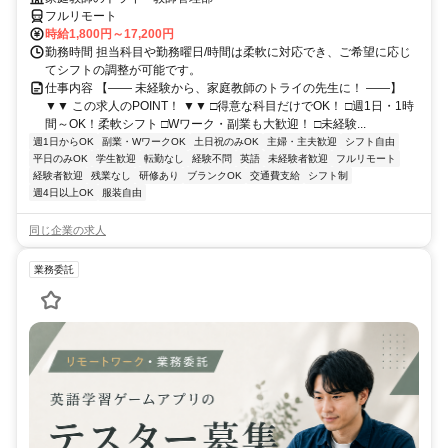
フルリモート
時給1,800円～17,200円
勤務時間 担当科目や勤務曜日/時間は柔軟に対応でき、ご希望に応じ
てシフトの調整が可能です。
仕事内容 【―― 未経験から、家庭教師のトライの先生に！ ――】
▼▼ この求人のPOINT！ ▼▼ □得意な科目だけでOK！ □週1日・1時
間～OK！柔軟シフト □Wワーク・副業も大歓迎！ □未経験...
週1日からOK
副業・WワークOK
土日祝のみOK
主婦・主夫歓迎
シフト自由
平日のみOK
学生歓迎
転勤なし
経験不問
英語
未経験者歓迎
フルリモート
経験者歓迎
残業なし
研修あり
ブランクOK
交通費支給
シフト制
週4日以上OK
服装自由
同じ企業の求人
業務委託