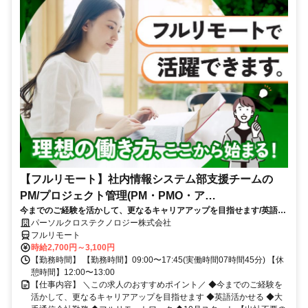
【フルリモート】社内情報システム部支援チームの
PM/プロジェクト管理(PM・PMO・ア
今までのご経験を活かして、更なるキャリアアップを目指せます/英語活
シ)_N260774362
かせる/大手通信会社勤務/フルリモートワーク/10月スタート
パーソルクロステクノロジー株式会社
フルリモート
時給2,700円～3,100円
【勤務時間】 【勤務時間】09:00〜17:45(実働時間07時間45分) 【休
憩時間】12:00〜13:00
【仕事内容】 ＼この求人のおすすめポイント／ ◆今までのご経験を
活かして、更なるキャリアアップを目指せます ◆英語活かせる ◆大