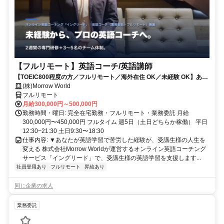
【フルリモート】英語コーチ/英語講師
【TOEIC800程度の方／フルリモート／海外在住 OK／未経験 OK】あな
たが英語学習で経験した失敗も成功も。すべてが、受講生の人生を変え
(株)Morrow World
るお仕事です。
フルリモート
月給300,000円～500,000円
勤務時間・曜日: 完全在宅勤務・フルリモート・業務委託 月給
300,000円〜450,000円 フルタイム 週5日（土日どちらか稼働） 平日
12:30~21:30 土日9:30〜18:30
仕事内容: ▼あなたが英語学習で苦労した経験が、受講生様の人生を
変える 株式会社Morrow Worldが運営するオンライン英語コーチング
サービス「イングリード」で、受講生様の英語学習を支援します...
社員登用あり
フルリモート
昇給あり
同じ企業の求人
業務委託