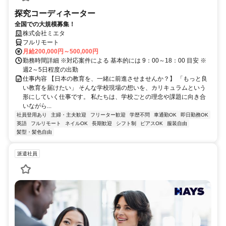
探究コーディネーター
全国での大規模募集！
株式会社ミエタ
フルリモート
月給200,000円～500,000円
勤務時間詳細 ※対応案件による 基本的には 9：00～18：00 目安 ※
週2～5日程度の出勤
仕事内容 【日本の教育を、一緒に前進させませんか？】 「もっと良
い教育を届けたい」 そんな学校現場の想いを、カリキュラムという
形にしていく仕事です。 私たちは、学校ごとの理念や課題に向き合
いながら...
社員登用あり
主婦・主夫歓迎
フリーター歓迎
学歴不問
車通勤OK
即日勤務OK
英語
フルリモート
ネイルOK
長期歓迎
シフト制
ピアスOK
服装自由
髪型・髪色自由
派遣社員