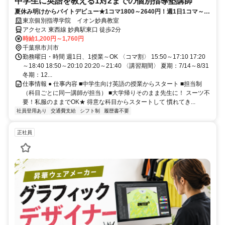
中学生に英語を教える1対2までの個別指導塾講師
夏休み明けからバイトデビュー★1コマ1800～2640円！週1日1コマ～私
服でok◎
東京個別指導学院 イオン妙典教室
アクセス 東西線 妙典駅東口 徒歩2分
時給1,200円～1,760円
千葉県市川市
勤務曜日・時間 週1日、1授業～OK 〈コマ割〉 15:50～17:10 17:20
～18:40 18:50～20:10 20:20～21:40 〈講習期間〉 夏期：7/14～8/31
冬期：12...
仕事情報 ● 仕事内容 ■中学生向け英語の授業からスタート ■担当制
（科目ごとに同一講師が担当） ■大学帰りそのまま先生に！ スーツ不
要！私服のままでOK★ 得意な科目からスタートして 慣れてき...
社員登用あり
交通費支給
シフト制
履歴書不要
正社員