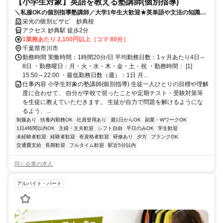
【小学生対象】英語を教える塾講師(個別指導)
＼私服OKの個別指導塾講師／大学1年生大歓迎★英単語や文法の知識を
活かそう♪教えることが好きな方歓迎！
栄光の個別ビザビ 妙典校
アクセス 妙典駅 徒歩2分
1業務あたり 2,100円以上（コマ 80分）
千葉県市川市
勤務時間 実働時間：1時間20分/日 平均勤務日数：1ヶ月あたり4日～
8日 ・勤務曜日：月・火・水・木・金・土・祝 ・勤務時間： [1]
15:50～22:00 ・最低勤務日数（週）：1日 月...
仕事内容 小学生対象の塾講師(個別指導) 生徒一人ひとりの目標や理解
度に合わせて、 自分が学校で習ったことや定期テスト・受験対策等
を生徒に教えていただきます。 生徒が自力で問題を解けるようにな
るよう、...
制服あり
扶養内勤務OK
社員登用あり
週1日からOK
副業・WワークOK
1日4時間以内OK
主婦・主夫歓迎
シフト自由
平日のみOK
学生歓迎
未経験者歓迎
経験者歓迎
有資格者歓迎
研修あり
夕方
ブランクOK
交通費支給
長期歓迎
フルタイム歓迎
駅近5分以内
同じ企業の求人
アルバイト・パート