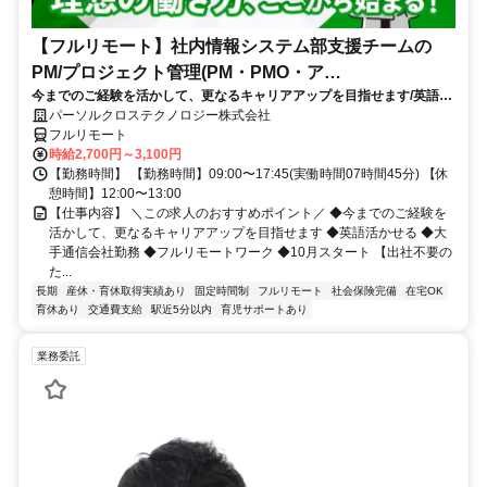
【フルリモート】社内情報システム部支援チームの
PM/プロジェクト管理(PM・PMO・ア
今までのご経験を活かして、更なるキャリアアップを目指せます/英語活
シ)_N260774362
かせる/大手通信会社勤務/フルリモートワーク/10月スタート
パーソルクロステクノロジー株式会社
フルリモート
時給2,700円～3,100円
【勤務時間】 【勤務時間】09:00〜17:45(実働時間07時間45分) 【休
憩時間】12:00〜13:00
【仕事内容】 ＼この求人のおすすめポイント／ ◆今までのご経験を
活かして、更なるキャリアアップを目指せます ◆英語活かせる ◆大
手通信会社勤務 ◆フルリモートワーク ◆10月スタート 【出社不要の
た...
長期
産休・育休取得実績あり
固定時間制
フルリモート
社会保険完備
在宅OK
育休あり
交通費支給
駅近5分以内
育児サポートあり
業務委託