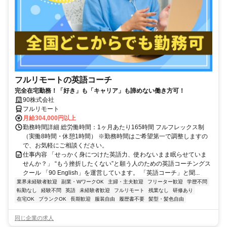
フルリモートの英語コーチ
完全在宅勤務！「好き」も「キャリア」も諦めない働き方可！
90株式会社
フルリモート
月給304,000円以上
勤務時間詳細 総労働時間：1ヶ月あたり165時間 フルフレックス制
（実働8時間・休憩1時間） ※勤務時間はご希望第一で調整しますの
で、お気軽にご相談ください。
仕事内容 「せっかく身につけた英語力、使わないまま眠らせていま
せんか？」 “もう挫折したくない”と願う人のための英語コーチングス
クール 「90 English」を運営しています。 「英語コーチ」と聞...
業界未経験者歓迎
副業・WワークOK
主婦・主夫歓迎
フリーター歓迎
学歴不問
転勤なし
経験不問
英語
未経験者歓迎
フルリモート
残業なし
研修あり
在宅OK
ブランクOK
長期歓迎
服装自由
履歴書不要
髪型・髪色自由
同じ企業の求人