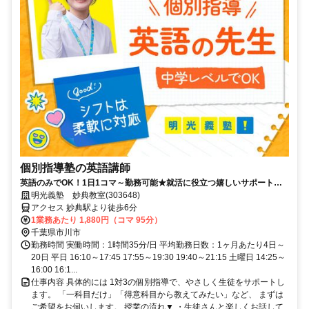
個別指導塾の英語講師
英語のみでOK！1日1コマ～勤務可能★就活に役立つ嬉しいサポートも
◎ミドル・シニアも活躍中
明光義塾 妙典教室(303648)
アクセス 妙典駅より徒歩6分
1業務あたり 1,880円（コマ 95分）
千葉県市川市
勤務時間 実働時間：1時間35分/日 平均勤務日数：1ヶ月あたり4日～
20日 平日 16:10～17:45 17:55～19:30 19:40～21:15 土曜日 14:25～
16:00 16:1...
仕事内容 具体的には 1対3の個別指導で、やさしく生徒をサポートし
ます。 「一科目だけ」「得意科目から教えてみたい」など、 まずは
ご希望をお伺いします。 授業の流れ▼ ・生徒さんと楽しくお話して