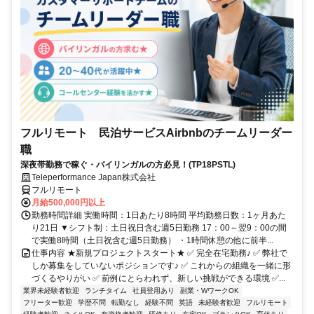
フルリモート 民泊サービスAirbnbのチームリーダー
職
深夜帯勤務で稼ぐ・バイリンガルの方必見！(TP18PSTL)
Teleperformance Japan株式会社
フルリモート
月給500,000円以上
勤務時間詳細 実働時間：1日あたり8時間 平均勤務日数：1ヶ月あた
り21日 ▼シフト制：土日祝日含む週5日勤務 17：00～翌9：00の間
で実働8時間（土日祝含む週5日勤務） ・1時間休憩の他に前半...
仕事内容 ★新規プロジェクトスタート★ ✅ 完全在宅勤務♪ ✅ 弊社で
しか募集をしていないポジションです♪ ✅ これからの組織を一緒に形
づくるやりがい ✅ 前例にとらわれず、新しい挑戦ができる環境 ✅...
業界未経験者歓迎
ランチタイム
社員登用あり
副業・WワークOK
フリーター歓迎
学歴不問
転勤なし
経験不問
英語
未経験者歓迎
フルリモート