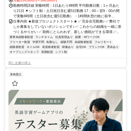
月給330,000円～360,000円
勤務時間詳細 実働時間：1日あたり8時間 平均勤務日数：1ヶ月あた
り21日 ▼シフト制：土日祝日含む週5日勤務 17：00～翌9：00の間
で実働8時間（土日祝含む週5日勤務） ・1時間休憩の他に前半...
仕事内容 ★新規プロジェクトスタート★ ✅ 完全在宅勤務♪ ✅ 弊社で
しか募集をしていないポジションです♪ ✅ これからの組織を一緒に形
づくるやりがい ✅ 前例にとらわれず、新しい挑戦ができる環境 ✅...
業界未経験者歓迎
ランチタイム
社員登用あり
副業・WワークOK
フリーター歓迎
学歴不問
転勤なし
経験不問
未経験者歓迎
フルリモート
経験者歓迎
ネイルOK
有資格者歓迎
研修あり
在宅OK
ブランクOK
育休あり
オープニングスタッフ
長期歓迎
シフト制
同じ企業の求人
業務委託