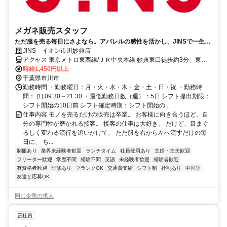
メガネ販売スタッフ
ただ服を売る毎日にさよなら。アパレルの感性を活かし、JINSで一生モ
ノの「専門技術職」へ。
JINS イオン市川妙典店
アクセス 東京メトロ東西線/ＪＲ中央本線 妙典東口徒歩約3分、東京
メトロ東西線/ＪＲ中央本線 行徳徒歩約22分 東京メトロ東西線東口よ
時給1,450円以上
り徒歩約3分
千葉県市川市
勤務時間 ・勤務曜日：月・火・水・木・金・土・日・祝 ・勤務時
間： [1] 09:30～21:30 ・最低勤務日数（週）：5日 シフト提出期限：
シフト開始の10日前 シフト確定時期：シフト開始の...
仕事内容 モノを売るだけの販売は卒業。 お客様に向き合うほど、自
分の専門性が磨かれる接客。 接客の仕事は大好き。 だけど、目まぐ
るしく変わる流行を追いかけて、 ただ服を右から左へ流すだけの毎
日に、 ち...
制服あり
業界未経験者歓迎
ランチタイム
社員登用あり
主婦・主夫歓迎
フリーター歓迎
学歴不問
経験不問
英語
未経験者歓迎
経験者歓迎
有資格者歓迎
研修あり
ブランクOK
交通費支給
シフト制
社割あり
中国語
友達と応募OK
同じ企業の求人
正社員