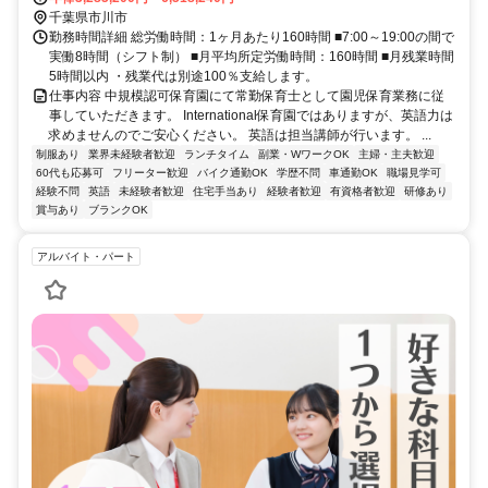
千葉県市川市
勤務時間詳細 総労働時間：1ヶ月あたり160時間 ■7:00～19:00の間で
実働8時間（シフト制） ■月平均所定労働時間：160時間 ■月残業時間
5時間以内 ・残業代は別途100％支給します。
仕事内容 中規模認可保育園にて常勤保育士として園児保育業務に従
事していただきます。 International保育園ではありますが、英語力は
求めませんのでご安心ください。 英語は担当講師が行います。 ...
制服あり
業界未経験者歓迎
ランチタイム
副業・WワークOK
主婦・主夫歓迎
60代も応募可
フリーター歓迎
バイク通勤OK
学歴不問
車通勤OK
職場見学可
経験不問
英語
未経験者歓迎
住宅手当あり
経験者歓迎
有資格者歓迎
研修あり
賞与あり
ブランクOK
アルバイト・パート