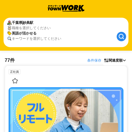
千葉県
妙典駅
職種を選択してください
英語が活かせる
キーワードを選択してください
77件
条件保存
関連度順
正社員