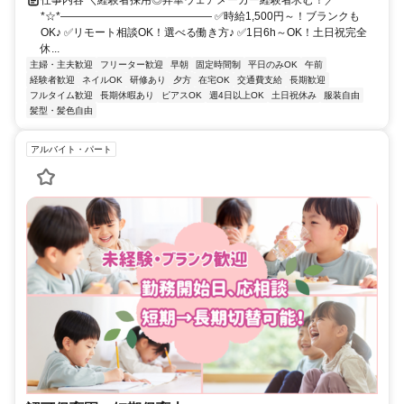
*☆*―――――――――――――― ✅時給1,500円～！ブランクも
OK♪ ✅リモート相談OK！選べる働き方♪ ✅1日6h～OK！土日祝完全
休...
主婦・主夫歓迎
フリーター歓迎
早朝
固定時間制
平日のみOK
午前
経験者歓迎
ネイルOK
研修あり
夕方
在宅OK
交通費支給
長期歓迎
フルタイム歓迎
長期休暇あり
ピアスOK
週4日以上OK
土日祝休み
服装自由
髪型・髪色自由
アルバイト・パート