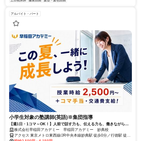
土日祝休み
服装自由
髪型・髪色自由
アルバイト・パート
小学生対象の塾講師(英語)※集団指導
【週1日・1コマ～OK！】人前で話す力も、伝える力も、働きながら自
然と身につく仕事です
株式会社早稲田アカデミー 早稲田アカデミー 妙典校
アクセス 東京メトロ東西線/JR中央本線妙典駅 徒歩0分／行徳駅 徒歩
20分／原木中山駅 徒歩35分
時給2,500円～6,150円