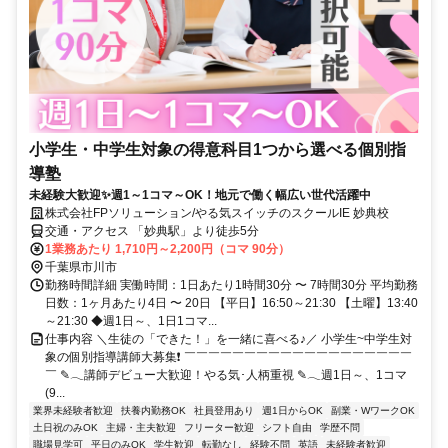
小学生・中学生対象の得意科目1つから選べる個別指
導塾
未経験大歓迎✨週1～1コマ～OK！地元で働く幅広い世代活躍中
株式会社FPソリューション/やる気スイッチのスクールIE 妙典校
交通・アクセス 「妙典駅」より徒歩5分
1業務あたり 1,710円～2,200円（コマ 90分）
千葉県市川市
勤務時間詳細 実働時間：1日あたり1時間30分 〜 7時間30分 平均勤務
日数：1ヶ月あたり4日 〜 20日 【平日】16:50～21:30 【土曜】13:40
～21:30 ◆週1日～、1日1コマ...
仕事内容 ＼生徒の「できた！」を一緒に喜べる♪／ 小学生~中学生対
象の個別指導講師大募集❗ ￣￣￣￣￣￣￣￣￣￣￣￣￣￣￣￣￣￣￣
￣ ✎𓂃講師デビュー大歓迎！やる気･人柄重視 ✎𓂃週1日～、1コマ
(9...
業界未経験者歓迎
扶養内勤務OK
社員登用あり
週1日からOK
副業・WワークOK
土日祝のみOK
主婦・主夫歓迎
フリーター歓迎
シフト自由
学歴不問
職場見学可
平日のみOK
学生歓迎
転勤なし
経験不問
英語
未経験者歓迎