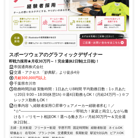
スポーツウェアのグラフィックデザイナー
即戦力採用★月収30万円～！完全週休2日制(土日祝)！
帝国通商株式会社
交通・アクセス 「妙典駅」より徒歩4分
月給300,000円以上
千葉県市川市
勤務時間詳細 実働時間：1日あたり8時間 平均勤務日数：1ヶ月あた
り20日 9:00～18:00(休憩1h) ※週4日勤務もOK！(月給24万円～) ※フ
レックス勤務もOK！
仕事内容 ＼経験者採用◎昇華ウェアメーカー経験者求む！／
*☆*―――――――――――――― ✅即戦力！家庭と両立しながら働
ける！ ✅リモート相談OK！選べる働き方♪ ✅月給30万円〜＆完全週
休2日制...
主婦・主夫歓迎
フリーター歓迎
学歴不問
固定時間制
経験者歓迎
ネイルOK
研修あり
在宅OK
ブランクOK
交通費支給
長期歓迎
駅近5分以内
ピアスOK