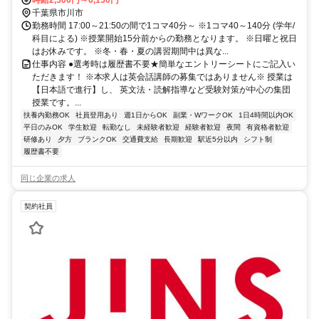
千葉県市川市
勤務時間 17:00～21:50の間で1コマ40分～ ※1コマ40～140分 (学年/
科目による) ※授業開始15分前からの勤務となります。 ※日曜と祝日
はお休みです。 ※冬・春・夏の講習期間中は異な...
仕事内容 ●選考時は履歴書不要★簡単なエントリーシートにご記入い
ただきます！ ※本求人は英会話講師の募集ではありません※ 授業は
【日本語で進行】し、 英文法・読解指導など受験対策が中心の集団
授業です。...
扶養内勤務OK
社員登用あり
週1日からOK
副業・WワークOK
1日4時間以内OK
平日のみOK
学生歓迎
転勤なし
未経験者歓迎
経験者歓迎
夜間
有資格者歓迎
研修あり
夕方
ブランクOK
交通費支給
長期歓迎
駅近5分以内
シフト制
履歴書不要
同じ企業の求人
契約社員