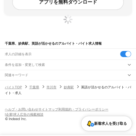
アプリを無料ダウンロード
千葉県、妙典駅、英語が活かせるのアルバイト・バイト求人情報
求人の詳細を表示
条件を追加・変更して検索
市区町村を追加・変更
関連キーワード
完全在宅ワーク 全国
シール貼り 在宅
現在地周辺
ガチャガチャ
犬カフェ
千葉県
駅を追加・変更
バイトTOP
千葉県
市川市
妙典駅
英語が活かせるのアルバイト・バ
千葉県
すべて
イト・求人
千葉市
すべて
職種を追加・変更
JR武蔵野線
中央区
花見川区
稲毛区
若葉区
緑区
美浜区
南流山駅
新松戸駅
新八柱駅
東松戸駅
市川大野駅
船橋法典駅
西船橋駅
飲食・フードサービス
銚子市
市川市
船橋市
館山市
木更津市
松戸市
野田市
茂原市
成田市
佐倉市
東金市
特徴を追加・変更
飲食・フードサービス
すべて
ヘルプ・お問い合わせ
サイトマップ
利用規約・プライバシーポリシー
JR中央・総武線
旭市
習志野市
柏市
勝浦市
市原市
流山市
八千代市
我孫子市
鴨川市
鎌ケ谷市
ホールスタッフ
キッチンスタッフ
皿洗い・洗い場
精肉・鮮魚加工
給食調理
人気
[企業]求人広告の掲載相談
市川駅
本八幡駅
下総中山駅
西船橋駅
船橋駅
東船橋駅
津田沼駅
幕張本郷駅
幕張駅
君津市
富津市
浦安市
四街道市
袖ケ浦市
八街市
印西市
白井市
富里市
南房総市
雇用形態を追加・変更
パン屋（ベーカリー）
フードカウンター販売員
バー（BAR）・バーテンダー
日払いOK
高校生歓迎
学生歓迎
深夜の仕事
髪型・髪色自由
ひげOK
ネイルOK
新検見川駅
稲毛駅
西千葉駅
千葉駅
匝瑳市
香取市
山武市
いすみ市
大網白里市
印旛郡
香取郡
山武郡
長生郡
夷隅郡
飲食店補助（開店・閉店準備）
飲食店（店長・マネージャー）
新着求人を受け取る
ピアスOK
アルバイト・パート
履歴書不要
オープニングスタッフ
留学生・外国人活躍中
安房郡
都道府県を変更
営業・販売
JR総武本線
勤務期間
正社員
市川駅
船橋駅
津田沼駅
稲毛駅
千葉駅
東千葉駅
都賀駅
四街道駅
物井駅
佐倉駅
営業・販売
すべて
短期
契約社員
単発・1日OK
長期
期間限定（春夏冬休み等）