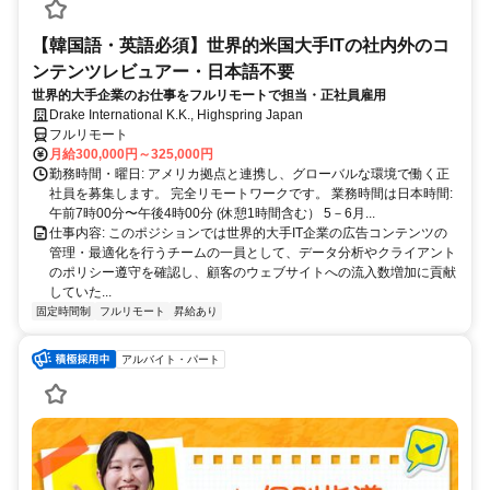
【韓国語・英語必須】世界的米国大手ITの社内外のコ
ンテンツレビュアー・日本語不要
世界的大手企業のお仕事をフルリモートで担当・正社員雇用
Drake International K.K., Highspring Japan
フルリモート
月給300,000円～325,000円
勤務時間・曜日: アメリカ拠点と連携し、グローバルな環境で働く正
社員を募集します。 完全リモートワークです。 業務時間は日本時間:
午前7時00分〜午後4時00分 (休憩1時間含む） 5－6月...
仕事内容: このポジションでは世界的大手IT企業の広告コンテンツの
管理・最適化を行うチームの一員として、データ分析やクライアント
のポリシー遵守を確認し、顧客のウェブサイトへの流入数増加に貢献
していた...
固定時間制
フルリモート
昇給あり
アルバイト・パート