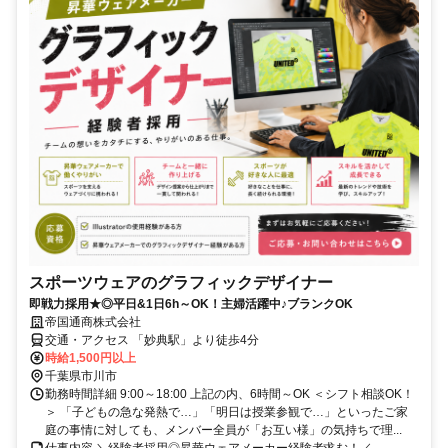
スポーツウェアのグラフィックデザイナー
即戦力採用★◎平日&1日6h～OK！主婦活躍中♪ブランクOK
帝国通商株式会社
交通・アクセス 「妙典駅」より徒歩4分
時給1,500円以上
千葉県市川市
勤務時間詳細 9:00～18:00 上記の内、6時間～OK ＜シフト相談OK！
＞ 「子どもの急な発熱で…」「明日は授業参観で…」といったご家
庭の事情に対しても、メンバー全員が「お互い様」の気持ちで理...
仕事内容 ＼経験者採用◎昇華ウェアメーカー経験者求む！／