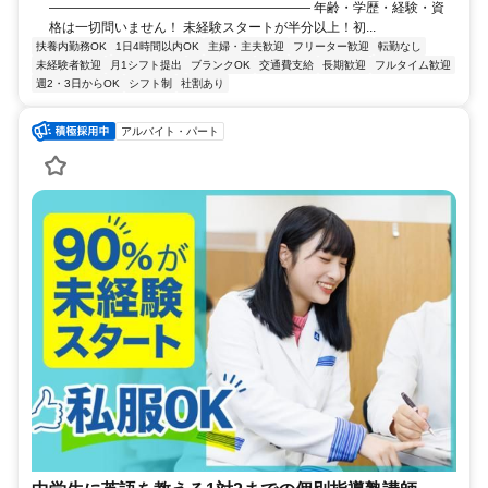
―――――――――――――――――――― 年齢・学歴・経験・資
格は一切問いません！ 未経験スタートが半分以上！初...
扶養内勤務OK
1日4時間以内OK
主婦・主夫歓迎
フリーター歓迎
転勤なし
未経験者歓迎
月1シフト提出
ブランクOK
交通費支給
長期歓迎
フルタイム歓迎
週2・3日からOK
シフト制
社割あり
アルバイト・パート