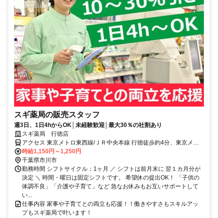
スギ薬局の販売スタッフ
週3日、1日4hからOK│未経験歓迎│最大30％の社割あり
スギ薬局 行徳店
アクセス 東京メトロ東西線/ＪＲ中央本線 行徳徒歩約4分、東京メト
ロ東西線/ＪＲ中央本線 妙典北口徒歩約15分、東京メトロ東西線/ＪＲ
時給1,150円～1,250円
中央本線 南行徳北口徒歩約24分
千葉県市川市
勤務時間 シフトサイクル：1ヶ月 ／ シフトは前月末に 翌１カ月分が
決定 ＼ 時間・曜日は固定シフトです。 希望休の提出OK！ 「子供の
体調不良」「介護や子育て」など 急なお休みもお互いサポートして
い...
仕事内容 家事や子育てとの両立も応援！！働きやすさもスキルアッ
プもスギ薬局で叶います！