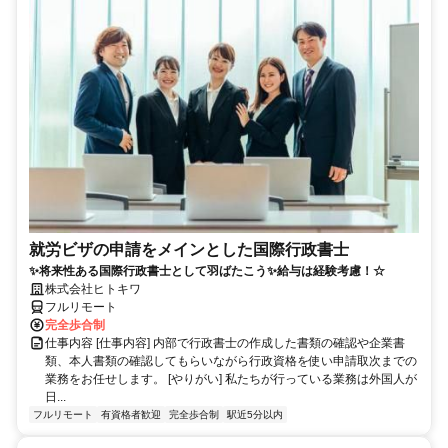
就労ビザの申請をメインとした国際行政書士
✨将来性ある国際行政書士として羽ばたこう✨給与は経験考慮！☆
株式会社ヒトキワ
フルリモート
完全歩合制
仕事内容 [仕事内容] 内部で行政書士の作成した書類の確認や企業書
類、本人書類の確認してもらいながら行政資格を使い申請取次までの
業務をお任せします。 [やりがい] 私たちが行っている業務は外国人が
日...
フルリモート
有資格者歓迎
完全歩合制
駅近5分以内