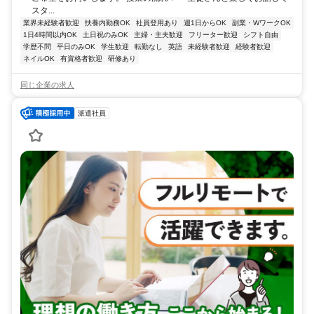
スタ...
業界未経験者歓迎
扶養内勤務OK
社員登用あり
週1日からOK
副業・WワークOK
1日4時間以内OK
土日祝のみOK
主婦・主夫歓迎
フリーター歓迎
シフト自由
学歴不問
平日のみOK
学生歓迎
転勤なし
英語
未経験者歓迎
経験者歓迎
ネイルOK
有資格者歓迎
研修あり
同じ企業の求人
派遣社員