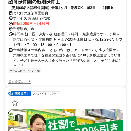
認可保育園の短期保育士
【定員60名の認可保育園】最短1ヶ月～勤務OK！週2日～・1日5ｈ～応
相談★事前見学も大歓迎
まなびの森保育園妙典
アクセス 東西線 妙典駅
時給1,250円～1,420円
千葉県市川市
時間帯 朝、昼、夕方・夜 勤務曜日・時間 ＜短期雇用です／1ヶ月～
期間は応相談＞ 開園時間 月～土 7-20時 休園日 日・祝 12/29-1/3 シフ
ト例）・7：00～13：00 ・9：00～1...
仕事情報 ● 仕事内容 こどもの森では、アットホームな小規模園から
大規模園まで様々な種類の施設を首都圏に200ヶ所以上運営していま
す。子ども達一人一人に寄り添った「見守る保育」と、子ども達にと
って「...
平日のみOK
シフト制
同じ企業の求人
アルバイト・パート