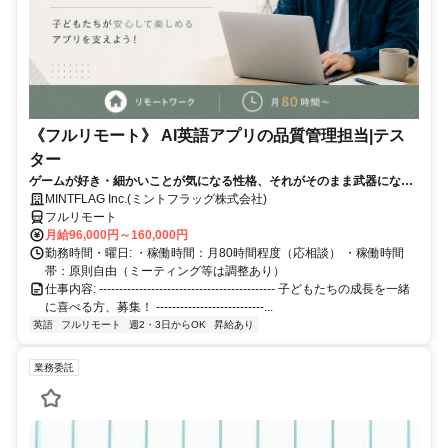
《フルリモート》 AI英語アプリの品質管理担当|テス
ター
ゲームが好き・細かいことが気になる性格、それがそのまま武器になる
仕事です！
MINTFLAG Inc.(ミントフラッグ株式会社)
フルリモート
月給96,000円～160,000円
勤務時間・曜日: ・稼働時間：月80時間程度（応相談） ・稼働時間
帯：原則自由（ミーティング等は調整あり）
仕事内容: -------------------------------------------- 子どもたちの成長を一緒
に喜べる方、募集！ ---------------------------...
英語
フルリモート
週2・3日からOK
昇給あり
業務委託