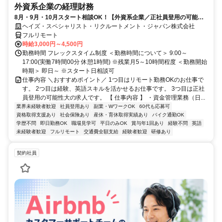
外資系企業の経理財務
8月・9月・10月スタート相談OK！【外資系企業／正社員登用の可能性
大／700万～800万／リモート勤務OK】経理財務
ヘイズ・スペシャリスト・リクルートメント・ジャパン株式会社
フルリモート
時給3,000円～4,500円
勤務時間 フレックスタイム制度 ＜勤務時間について＞ 9:00～
17:00(実働7時間00分 休憩1時間) ※残業月5～10時間程度 ＜勤務開始
時期＞ 即日～ ※スタート日相談可
仕事内容 ＼おすすめポイント／ 1つ目はリモート勤務OKのお仕事で
す。 2つ目は経験、英語スキルを活かせるお仕事です。 3つ目は正社
員登用の可能性大の求人です。 【 仕事内容 】 ・資金管理業務（日...
業界未経験者歓迎
社員登用あり
副業・WワークOK
60代も応募可
資格取得支援あり
社会保険あり
産休・育休取得実績あり
バイク通勤OK
学歴不問
即日勤務OK
職場見学可
平日のみOK
賞与年1回あり
経験不問
英語
未経験者歓迎
フルリモート
交通費全額支給
経験者歓迎
研修あり
契約社員