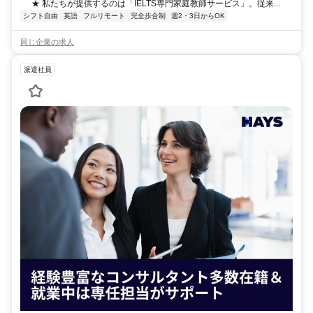
★ 私たちが提供するのは「IELTS専門家庭教師サービス」。従来...
シフト自由
英語
フルリモート
完全歩合制
週2・3日からOK
同じ企業の求人
派遣社員