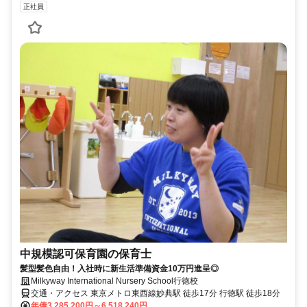
正社員
中規模認可保育園の保育士
髪型髪色自由！入社時に新生活準備資金10万円進呈◎
Milkyway International Nursery School行徳校
交通・アクセス 東京メトロ東西線妙典駅 徒歩17分 行徳駅 徒歩18分
年俸3,285,200円～6,518,240円