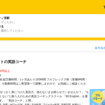
一ノ宮駅
してください
せる
を選択してください
条件保
ートの英語コーチ
00円以上
ト
細 総労働時間：1ヶ月あたり165時間 フルフレックス制（実働8時間・
） ※勤務時間はご希望第一で調整しますので、お気軽にご相談くださ
「せっかく身につけた英語力、使わないまま眠らせていませんか？」 “も
ない”と願う人のための英語コーチングスクール 「90 English」を運
。 「英語コーチ」と聞...
迎
副業・WワークOK
主婦・主夫歓迎
フリーター歓迎
学歴不問
転勤なし