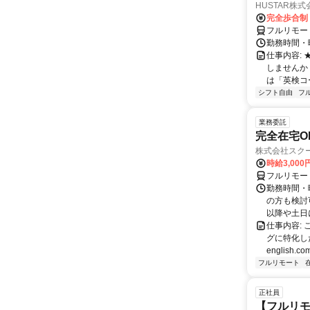
HUSTAR株式
完全歩合制
フルリモー
勤務時間・曜
仕事内容:
しませんか
は「英検コ
シフト自由
フ
業務委託
完全在宅O
株式会社スク
時給3,000
フルリモー
勤務時間・
の方も検討
以降や土日に
仕事内容:
グに特化した英
english.com
フルリモート
正社員
【フルリモ