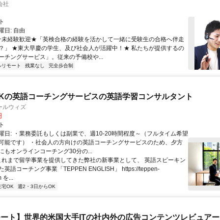
会社
ト
日: 自由
 ★未経験歓迎★「英検合格の経験を活かして一緒に受験生の合格へ伴走
？」 ★東大早慶の学生、及び社会人が活躍中！★ 私たちが提供するの
ーチングサービス」。従来の予備校や...
ルリモート
残業なし
完全歩合制
Kの英語コーチングサービスの英語学習コンサルタント
ールウィズ
円
ト
曜日: ・業務委託もしくは副業で、週10-20時間程度～（フルタイム希望
可能です） ・社会人の方向けの英語コーチングサービスのため、夕方
もオンラインコーチング30分の...
 これまで留学事業を提供してきた弊社の新事業として、 英語スピーキン
語コーチング事業「TEPPEN ENGLISH」 https://teppen-
 を...
在宅OK
週2・3日からOK
ート】世界的米国大手ITの社内外の広告コンテンツレビュアー