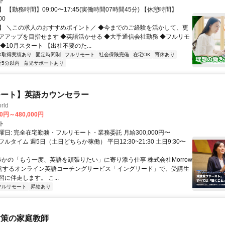
ト
 【勤務時間】09:00〜17:45(実働時間07時間45分) 【休憩時間】
00
】 ＼この求人のおすすめポイント／ ◆今までのご経験を活かして、更
アアップを目指せます ◆英語活かせる ◆大手通信会社勤務 ◆フルリモ
◆10月スタート 【出社不要のた...
休取得実績あり
固定時間制
フルリモート
社会保険完備
在宅OK
育休あり
近5分以内
育児サポートあり
モート】英語カウンセラー
rld
00円～480,000円
ト
日: 完全在宅勤務・フルリモート・業務委託 月給300,000円〜
円 フルタイム 週5日（土日どちらか稼働） 平日12:30~21:30 土日9:30〜
 誰かの「もう一度、英語を頑張りたい」に寄り添う仕事 株式会社Morrow
が運営するオンライン英語コーチングサービス「イングリード」で、受講生
に伴走します。 こ...
フルリモート
昇給あり
対策の家庭教師