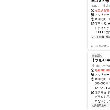
IELTSの
HUSTAR株式
完全歩合制
フルリモー
勤務時間・曜
仕事内容:
しませんか
「IELTS
シフト自由
英
同じ企業の求人
業務委託
【フルリモ
(株)Morrow Wo
月給300,0
フルリモー
勤務時間・曜
500,00
12:30~21:3
仕事内容:
グラムを用
力を活かし
社員登用あり