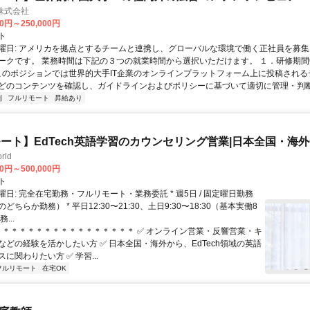
n株式会社
00円～250,000円
ト
曜日: アメリカを拠点とするチームと連携し、グローバルな環境で働く正社員を募集
ークです。 業務時間は下記の３つの就業時間から選択いただけます。 １．研修期間中.
 このポジションでは世界的大手IT企業のオンラインプラットフォーム上に投稿され
どのコンテンツを確認し、ガイドラインおよびポリシーに基づいて適切に管理・判断す
制
フルリモート
昇給あり
ート】EdTech英語学習のカウンセリング営業|日本全国・海外
rld
00円～500,000円
ト
日: 完全在宅勤務・フルリモート・業務委託 * 週5日 / 固定曜日勤務
どちらか勤務） * 平日12:30〜21:30、土日9:30〜18:30（基本実働8
...
 ＊＊＊＊＊＊＊＊＊＊＊＊＊＊＊＊＊ ✅ オンライン営業・反響営業・キ
などの経験を活かしたい方 ✅ 日本全国・海外から、EdTech領域の英語
に関わりたい方 ✅ 学習...
フルリモート
在宅OK