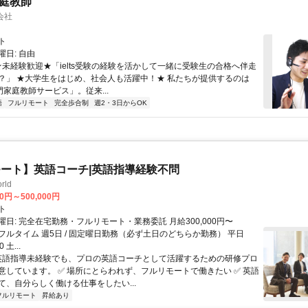
家庭教師
会社
ト
日: 自由
 ★未経験歓迎★「ielts受験の経験を活かして一緒に受験生の合格へ伴走
？」 ★大学生をはじめ、社会人も活躍中！★ 私たちが提供するのは
専門家庭教師サービス」。従来...
語
フルリモート
完全歩合制
週2・3日からOK
ート】英語コーチ|英語指導経験不問
rld
00円～500,000円
ト
日: 完全在宅勤務・フルリモート・業務委託 月給300,000円〜
0円 フルタイム 週5日 / 固定曜日勤務（必ず土日のどちらか勤務） 平日
0 土...
 英語指導未経験でも、プロの英語コーチとして活躍するための研修プロ
意しています。 ✅ 場所にとらわれず、フルリモートで働きたい ✅ 英語
て、自分らしく働ける仕事をしたい...
フルリモート
昇給あり