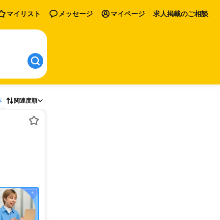
マイリスト
メッセージ
マイページ
求人掲載のご相談
存
関連度順