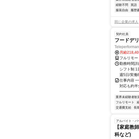
経験不問
英語
服装自由
履歴
同じ企業の求人
契約社員
フードデリ
Teleperform
月給218,4
フルリモー
勤務時間詳細
シフト制 1
週5日/実働8
仕事内容 ━
対応も約半
━━━━━━
業界未経験者歓
フルリモート
交通費支給
長
アルバイト・パ
【家庭教師
科など)