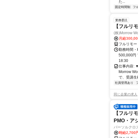
た...
固定時間制
フ
業務委託
【フルリ
(株)Morrow Wo
月給300,0
フルリモー
勤務時間・曜
500,000
18:30
仕事内容:
Morrow
で、受講生
社員登用あり
同じ企業の求人
【フルリモ
PMO・アシ)
パーソルクロ
時給2,700