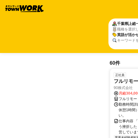
千葉県
上総
職種を選択
英語が活か
キーワード
60件
正社員
フルリモ
90株式会社
月給304,0
フルリモー
勤務時間詳
休憩1時間
い。
仕事内容 
う挫折したく
営しています
業界未経験者歓