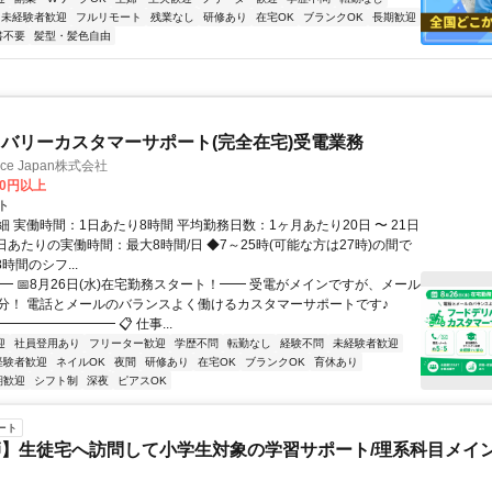
未経験者歓迎
フルリモート
残業なし
研修あり
在宅OK
ブランクOK
長期歓迎
書不要
髪型・髪色自由
バリーカスタマーサポート(完全在宅)受電業務
ance Japan株式会社
00円以上
ト
 実働時間：1日あたり8時間 平均勤務日数：1ヶ月あたり20日 〜 21日
日あたりの実働時間：最大8時間/日 ◆7～25時(可能な方は27時)の間で
時間のシフ...
━ 📅8月26日(水)在宅勤務スタート！━━ 受電がメインですが、メール
分！ 電話とメールのバランスよく働けるカスタマーサポートです♪
━━━━━━━━ 📋 仕事...
迎
社員登用あり
フリーター歓迎
学歴不問
転勤なし
経験不問
未経験者歓迎
経験者歓迎
ネイルOK
夜間
研修あり
在宅OK
ブランクOK
育休あり
期歓迎
シフト制
深夜
ピアスOK
ート
】生徒宅へ訪問して小学生対象の学習サポート/理系科目メイン