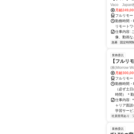
Vaco Japa
月給249,0
フルリモー
勤務時間・
リモートワ
仕事内容:
像、動画な
急募
固定時間
業務委託
【フルリモ
(株)Morrow Wo
月給300,0
フルリモー
勤務時間・曜
（必ず土日の
時間） ＊勤務
仕事内容:
ャリア面談
学習サービス
社員登用あり
業務委託