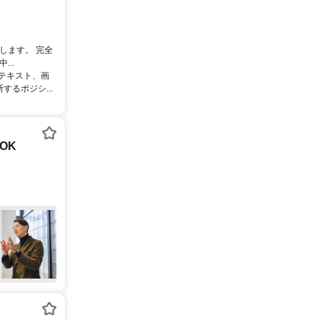
します。 完全
..
るテキスト、画
るポジシ...
OK