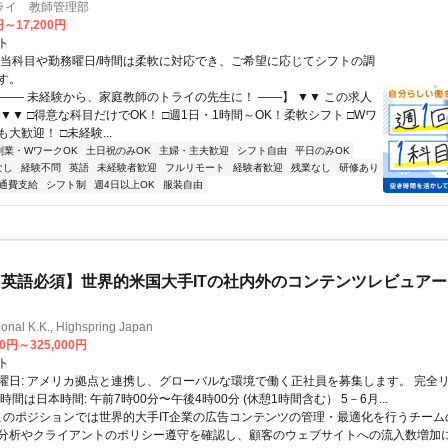
ライ 教師管理部
円～17,200円
ト
担当科目や勤務曜日/時間は柔軟に対応でき、ご希望に応じてシフトの調
す。
【―― 未経験から、家庭教師のトライの先生に！ ――】 ▼▼ この求人
！ ▼▼ □得意な科目だけでOK！ □週1日・1時間～OK！柔軟シフト □Wワ
大歓迎！ □未経験...
副業・WワークOK
土日祝のみOK
主婦・主夫歓迎
シフト自由
平日のみOK
なし
経験不問
英語
未経験者歓迎
フルリモート
経験者歓迎
残業なし
研修あり
通費支給
シフト制
週4日以上OK
服装自由
英語必須】世界的米国大手ITの社内外のコンテンツレビュア
ional K.K., Highspring Japan
00円～325,000円
ト
曜日: アメリカ拠点と連携し、グローバルな環境で働く正社員を募集します。 完全
時間は日本時間: 午前7時00分〜午後4時00分 (休憩1時間含む） 5－6月...
 このポジションでは世界的大手IT企業の広告コンテンツの管理・最適化を行うチー
分析やクライアントのポリシー遵守を確認し、顧客のウェブサイトへの流入数増加