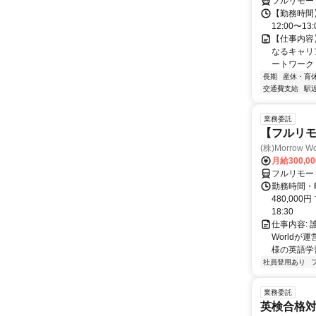
フルリモー
【勤務時間】
12:00〜13:
【仕事内容
なるキャリ
ートワーク 
長期
産休・育
交通費支給
駅
業務委託
【フルリ
(株)Morrow Wo
月給300,0
フルリモー
勤務時間・曜
480,000
18:30
仕事内容:
World
様の英語学習
社員登用あり
業務委託
英検合格