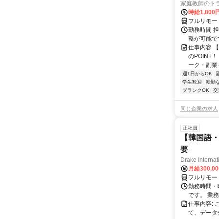
家庭教師のト
時給1,800
フルリモー
勤務時間 
整が可能で
仕事内容 
のPOINT
ーク・副業も
週1日からOK
学生歓迎
転勤
ブランクOK
交
同じ企業の求人
正社員
【韓国語・
要
Drake Internat
月給300,0
フルリモー
勤務時間・
です。 業務
仕事内容:
て、データ