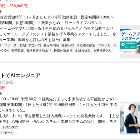
ンドリンク
00円～360,000円
ト
 総労働時間：1ヶ月あたり160時間 勤務形態：固定時間制 10:00〜
（実働8時間／休憩1時間） ・残業少なめ ・ワークライフバランス
＼ゲームやアプリに関わる仕事を始めませんか？／ 当社では昨年より、
してゲーム・アプリのテスト業務を行う事業をスタートしました。 今
ター業務に興味をお持ちの方を新たに募集...
り
フリーター歓迎
学歴不問
固定時間制
経験不問
未経験者歓迎
フルリモート
ンクOK
長期歓迎
資格取得手当あり
長期休暇あり
土日祝休み
食事補助あり
トでAIエンジニア
株式会社
00円
ト
9:00～18:00 休憩 60分 ※就業先によって多少前後する可能性がござい
時間 実働時間：1日あたり8時間 平均勤務日数：1ヶ月あたり20日 平均
ヶ月あたり5...
 生成AI（LLM）等を活用した社内業務システムの開発業務です。 【主な
ト先】 #WEB開発 ・Webシステム・業務システムの設計、開発、テス
vaScript...
ルリモート