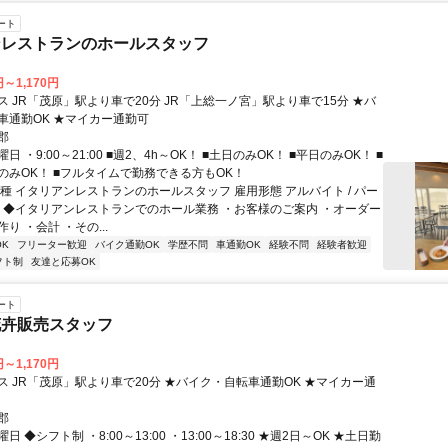
ート
ンレストランのホールスタッフ
円～1,170円
 JR「茂原」駅より車で20分 JR「上総一ノ宮」駅より車で15分 ★バ
車通勤OK ★マイカー通勤可
郡
 ・9:00～21:00 ■週2、4h～OK！ ■土日のみOK！ ■平日のみOK！ ■
のみOK！ ■フルタイムで勤務できる方もOK！
種 イタリアンレストランのホールスタッフ 雇用形態 アルバイト / パー
容 ◆イタリアンレストランでのホール業務 ・お客様のご案内 ・オーダー
り ・会計 ・その...
K
フリーター歓迎
バイク通勤OK
学歴不問
車通勤OK
経験不問
経験者歓迎
フト制
友達と応募OK
ート
花卉販売スタッフ
円～1,170円
ス JR「茂原」駅より車で20分 ★バイク・自転車通勤OK ★マイカー通
郡
 ◆シフト制 ・8:00～13:00 ・13:00～18:30 ★週2日～OK ★土日勤