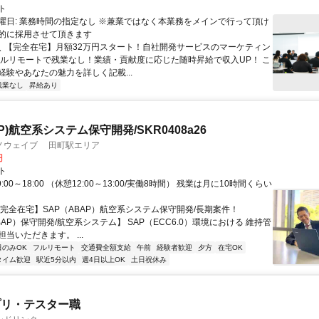
ト
曜日: 業務時間の指定なし ※兼業ではなく本業務をメインで行って頂け
的に採用させて頂きます
 ＼ 【完全在宅】月額32万円スタート！自社開発サービスのマーケティン
フルリモートで残業なし！業績・貢献度に応じた随時昇給で収入UP！ こ
経験やあなたの魅力を詳しく記載...
残業なし
昇給あり
AP)航空系システム保守開発/SKR0408a26
ノウェイブ 田町駅エリア
円
ト
:00～18:00 （休憩12:00～13:00/実働8時間） 残業は月に10時間くらい
【完全在宅】SAP（ABAP）航空系システム保守開発/長期案件！
BAP）保守開発/航空系システム】 SAP（ECC6.0）環境における 維持管
当いただきます。 ...
日のみOK
フルリモート
交通費全額支給
午前
経験者歓迎
夕方
在宅OK
タイム歓迎
駅近5分以内
週4日以上OK
土日祝休み
プリ・テスター職