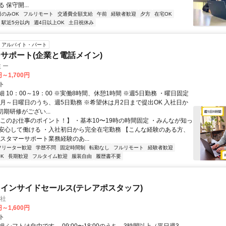
 保守開...
日のみOK
フルリモート
交通費全額支給
午前
経験者歓迎
夕方
在宅OK
駅近5分以内
週4日以上OK
土日祝休み
アルバイト・パート
サポート(企業と電話メイン)
ミー
円～1,700円
ト
 10：00～19：00 ※実働8時間、休憩1時間 ※週5日勤務 ・曜日固定
※月～日曜日のうち、週5日勤務 ※希望休は月2日まで提出OK 入社日か
初期研修がござい...
【このお仕事のポイント！】 ・基本10〜19時の時間固定 ・みんなが知っ
安心して働ける ・入社初日から完全在宅勤務 【こんな経験のある方、
スタマーサポート業務経験のあ...
フリーター歓迎
学歴不問
固定時間制
転勤なし
フルリモート
経験者歓迎
K
長期歓迎
フルタイム歓迎
服装自由
履歴書不要
インサイドセールス(テレアポスタッフ)
会社
円～1,600円
ト