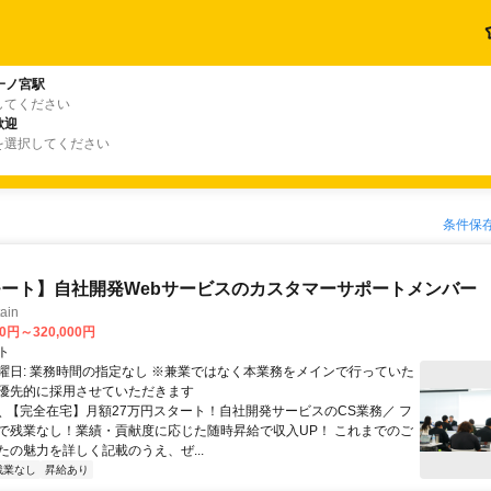
一ノ宮駅
してください
歓迎
を選択してください
条件保
ート】自社開発Webサービスのカスタマーサポートメンバー
ain
00円～320,000円
ト
曜日: 業務時間の指定なし ※兼業ではなく本業務をメインで行っていた
優先的に採用させていただきます
 ＼ 【完全在宅】月額27万円スタート！自社開発サービスのCS業務／ フ
で残業なし！業績・貢献度に応じた随時昇給で収入UP！ これまでのご
たの魅力を詳しく記載のうえ、ぜ...
残業なし
昇給あり