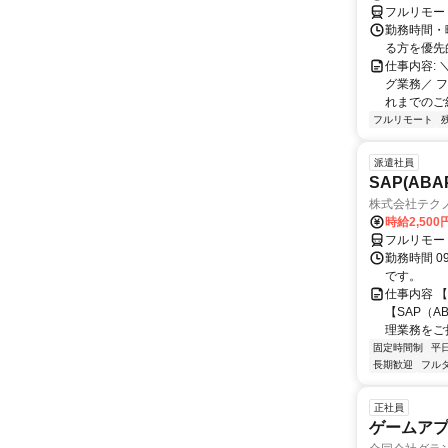
フルリモー
勤務時間・
る方を優先
仕事内容:
グ業務／ 
れまでのご
フルリモート
派遣社員
SAP(AB
株式会社テク
時給2,500
フルリモー
勤務時間 09
です。
仕事内容 
【SAP（A
理業務をご担
固定時間制
平
長期歓迎
フル
正社員
ゲームア