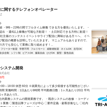
信に関するテレフォンオペレーター
Z
ト
細 ・9時～22時の間でフルタイム稼働 できる方を優先いたします。 ・
提出 ・週4以上稼働が可能な方歓迎！ ・土日対応できる方特に歓迎！
弊社主催のコンテストイベントやライブ配信に興味がある方々へ、 イベ
ブ配信の概要を説明していただきます。 マニュアルもありますので、
の方でも安心して業務に取り組めます！...
フリーター歓迎
学歴不問
フルリモート
経験者歓迎
ネイルOK
在宅OK
全歩合制
シフト制
ピアスOK
服装自由
ひげOK
髪型・髪色自由
でシステム開発
株式会社
00円
ト
9:00～18:00 休憩 60分 ※就業先によって多少前後する可能性がござい
時間 実働時間：1日あたり8時間 平均勤務日数：1ヶ月あたり20日 平均
ヶ月あたり5...
 社内業務システムの開発業務です。 ・既存システムの改修 ・コーディ
スト業務 〇製造以降フェーズが中心 〇要件定義・顧客折衝なし 〇社内