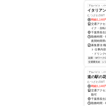
アルバイト・パ
イタリア
むつざわSWT
時給1,140
交通アクセス
イク・自転
千葉県長生
勤務時間・曜日
夜間時間帯
募集要項 職
ト 仕事内
・ドリンク作
副業・WワークO
交通費支給
シ
アルバイト・パ
道の駅の
むつざわSWT
時給1,140
交通アクセ
勤可
千葉県長生
勤務時間・曜日