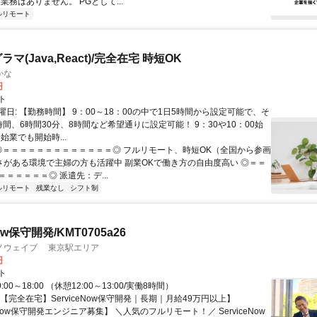
業務はありません。 PGとして...
ルリモート
マ(Java,React)/完全在宅 時短OK
かな
円
ト
日: 【勤務時間】 9：00～18：00の中で1日5時間から設定可能で、そ
間、6時間30分、8時間など希望通りに設定可能！ 9：30や10：00始
0始業でも開始時...
 ◎＝＝＝＝＝＝＝＝＝＝＝＝＝◎ フルリモート、時短OK（全国から参画
軟さがある環境で主婦の方も活躍中 副業OKで働き方の自由度高い ◎＝＝
＝＝＝＝＝◎ 派遣先：デ...
ルリモート
残業なし
シフト制
Now保守開発/KMT0705a26
ノウェイブ 東京駅エリア
円
ト
:00～18:00 （休憩12:00～13:00/実働8時間）
【完全在宅】ServiceNow保守開発｜長期｜月給49万円以上】
ceNow保守開発エンジニア募集】 ＼人気のフルリモート！／ ServiceNow