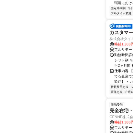
環境における
固定時間制
平
フルタイム歓迎
カスタマー
株式会社タイ
時給1,300
フルリモー
勤務時間詳細
シフト制 
ら2ヶ月間 
仕事内容 
てる企業で
歓迎】 ・カ
社員登用あり
研修あり
在宅O
業務委託
完全在宅・
GENNE株式
時給1,300
フルリモー