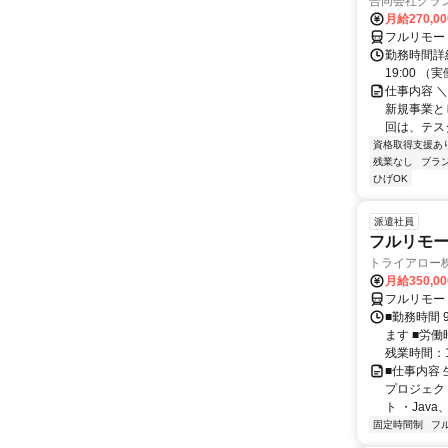
合同会社グラ
月給270,0
フルリモー
勤務時間詳細
19:00 
仕事内容 
新規事業と
回は、テス
資格取得支援あ
残業なし
ブラ
ひげOK
派遣社員
フルリモー
トライアロー
月給350,0
フルリモー
■勤務時間 
ます ■労働
残業時間：1
■仕事内容
プロジェク
ト ・Java、Ja
固定時間制
フ