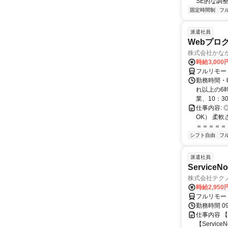
SE的な調整
固定時間制
フ
派遣社員
Webプログラ
株式会社かな
時給3,000
フルリモー
勤務時間・曜
れ以上の6時
業、10：3
仕事内容:
OK） 柔
＝＝＝＝＝＝
シフト自由
フ
派遣社員
Service
株式会社テク
時給2,950
フルリモー
勤務時間 09
仕事内容 【
【Servi