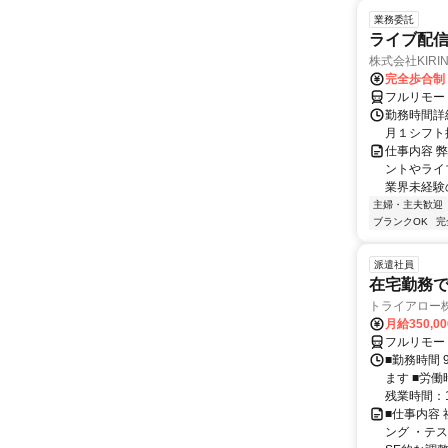
業務委託
ライブ配
株式会社KIRIN
完全歩合制
フルリモー
勤務時間詳
月１シフト
仕事内容 
ントやライ
業界未経験
主婦・主夫歓迎
ブランクOK
完
派遣社員
在宅勤務
トライアロー
月給350,0
フルリモー
■勤務時間 
ます ■労働
残業時間：1
■仕事内容
ング ・テ