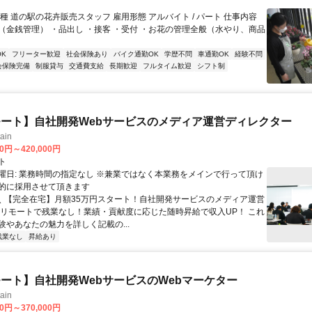
種 道の駅の花卉販売スタッフ 雇用形態 アルバイト / パート 仕事内容
（金銭管理） ・品出し ・接客 ・受付 ・お花の管理全般（水やり、商品
K
フリーター歓迎
社会保険あり
バイク通勤OK
学歴不問
車通勤OK
経験不問
会保険完備
制服貸与
交通費支給
長期歓迎
フルタイム歓迎
シフト制
ート】自社開発Webサービスのメディア運営ディレクター
ain
00円～420,000円
ト
曜日: 業務時間の指定なし ※兼業ではなく本業務をメインで行って頂け
的に採用させて頂きます
 ＼ 【完全在宅】月額35万円スタート！自社開発サービスのメディア運営
ルリモートで残業なし！業績・貢献度に応じた随時昇給で収入UP！ これ
験やあなたの魅力を詳しく記載の...
残業なし
昇給あり
ート】自社開発WebサービスのWebマーケター
ain
00円～370,000円