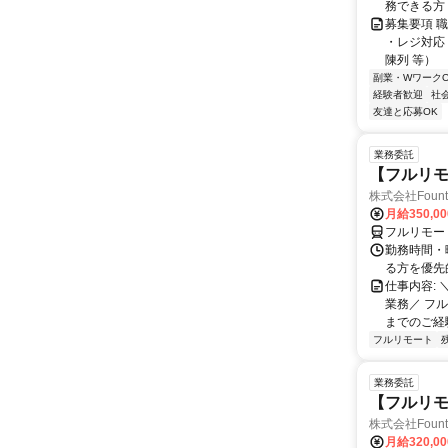
務できる方
募集要項 職
・レジ対応
陳列 等）
副業・WワークO
経験者歓迎
社
友達と応募OK
業務委託
【フルリモ
株式会社Fount
月給350,0
フルリモー
勤務時間・
る方を優先
仕事内容:
業務／ フ
までのご経
フルリモート
業務委託
【フルリモ
株式会社Fount
月給320,0