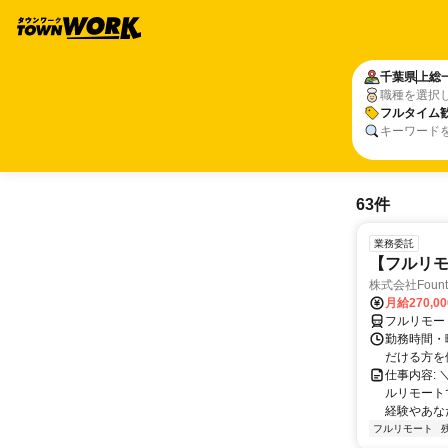
千葉県
上総
職種を選択
フルタイム
キーワード
63件
業務委託
【フルリモ
株式会社Fount
月給270,0
フルリモー
勤務時間・
だける方を
仕事内容:
ルリモート
経験やあな
フルリモート