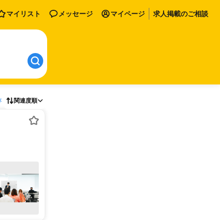
マイリスト
メッセージ
マイページ
求人掲載のご相談
存
関連度順