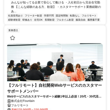
みんなが知ってる企業で安心して働ける ・入社初日から完全在宅勤
務 【こんな経験のある方、歓迎】 ・カスタマーサポート業務経験の
あ...
社員登用あり
フリーター歓迎
学歴不問
固定時間制
転勤なし
フルリモート
経験者歓迎
研修あり
在宅OK
長期歓迎
フルタイム歓迎
服装自由
履歴書不要
業務委託
【フルリモート】自社開発Webサービスのカスタマー
サポートメンバー
Webサービスのカスタマーサポート経験1年以上必須！20代・30代活躍
中！
株式会社Fountain
フルリモート
月給270,000円～320,000円