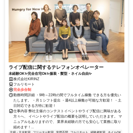
ライブ配信に関するテレフォンオペレーター
未経験OK✨完全在宅Ok✨服装・髪型・ネイル自由✨
株式会社KIRINZ
フルリモート
完全歩合制
勤務時間詳細 ・9時～22時の間でフルタイム稼働 できる方を優先い
たします。 ・月１シフト提出 ・週4以上稼働が可能な方歓迎！ ・土
日対応できる方特に歓迎！
仕事内容 弊社主催のコンテストイベントやライブ配信に興味がある
方々へ、 イベントやライブ配信の概要を説明していただきます。 マ
ニュアルもありますので、 業界未経験の方でも安心して業務に取り
組めます！...
主婦・主夫歓迎
フリーター歓迎
学歴不問
フルリモート
経験者歓迎
ネイルOK