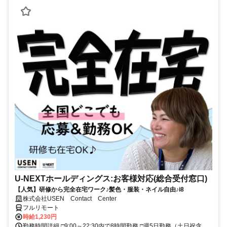
U-NEXTホールディングス:お客様対応(総合受付窓口)
【人気】研修から完全在宅ワーク♪髪色・服装・ネイル自由♪i8
株式会社USEN Contact Center
フルリモート
時給1,230円
勤務時間詳細 □9:00～22:30内で8時間勤務 □週5日勤務（土日祝含