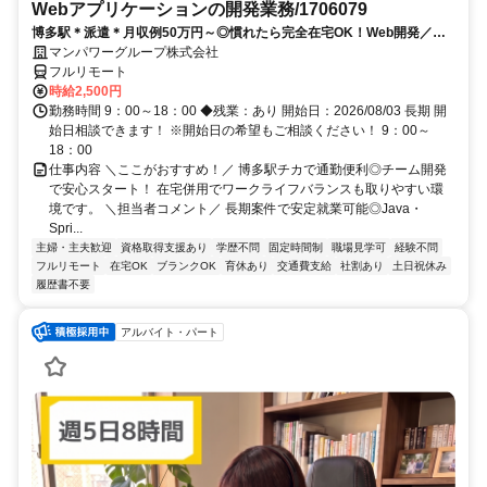
Webアプリケーションの開発業務/1706079
博多駅＊派遣＊月収例50万円～◎慣れたら完全在宅OK！Web開発／
Java／在宅勤務あり／開始日：即日
マンパワーグループ株式会社
フルリモート
時給2,500円
勤務時間 9：00～18：00 ◆残業：あり 開始日：2026/08/03 長期 開
始日相談できます！ ※開始日の希望もご相談ください！ 9：00～
18：00
仕事内容 ＼ここがおすすめ！／ 博多駅チカで通勤便利◎チーム開発
で安心スタート！ 在宅併用でワークライフバランスも取りやすい環
境です。 ＼担当者コメント／ 長期案件で安定就業可能◎Java・
Spri...
主婦・主夫歓迎
資格取得支援あり
学歴不問
固定時間制
職場見学可
経験不問
フルリモート
在宅OK
ブランクOK
育休あり
交通費支給
社割あり
土日祝休み
履歴書不要
アルバイト・パート