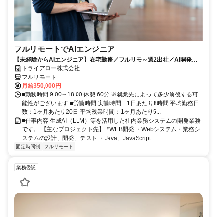
フルリモートでAIエンジニア
【未経験からAIエンジニア】在宅勤務／フルリモ～週2出社／AI開発を
仕事にする
トライアロー株式会社
フルリモート
月給350,000円
■勤務時間 9:00～18:00 休憩 60分 ※就業先によって多少前後する可
能性がございます ■労働時間 実働時間：1日あたり8時間 平均勤務日
数：1ヶ月あたり20日 平均残業時間：1ヶ月あたり5...
■仕事内容 生成AI（LLM）等を活用した社内業務システムの開発業務
です。 【主なプロジェクト先】 #WEB開発 ・Webシステム・業務シ
ステムの設計、開発、テスト ・Java、JavaScript...
固定時間制
フルリモート
業務委託