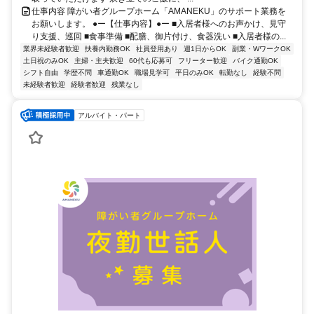
仕事内容 障がい者グループホーム「AMANEKU」のサポート業務を
お願いします。 ●ー【仕事内容】●ー ■入居者様へのお声かけ、見守
り支援、巡回 ■食事準備 ■配膳、御片付け、食器洗い ■入居者様の...
業界未経験者歓迎
扶養内勤務OK
社員登用あり
週1日からOK
副業・WワークOK
土日祝のみOK
主婦・主夫歓迎
60代も応募可
フリーター歓迎
バイク通勤OK
シフト自由
学歴不問
車通勤OK
職場見学可
平日のみOK
転勤なし
経験不問
未経験者歓迎
経験者歓迎
残業なし
アルバイト・パート