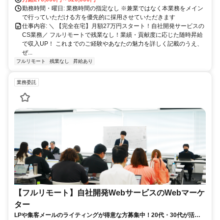
勤務時間・曜日: 業務時間の指定なし ※兼業ではなく本業務をメイン
で行っていただける方を優先的に採用させていただきます
仕事内容: ＼ 【完全在宅】月額27万円スタート！自社開発サービスの
CS業務／ フルリモートで残業なし！業績・貢献度に応じた随時昇給
で収入UP！ これまでのご経験やあなたの魅力を詳しく記載のうえ、
ぜ...
フルリモート
残業なし
昇給あり
業務委託
【フルリモート】自社開発WebサービスのWebマーケ
ター
LPや集客メールのライティングが得意な方募集中！20代・30代が活躍