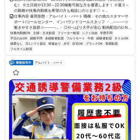
む） ※土日祝や13:30～22:30稼働可能な方を優遇します！ ※週３～
の勤務や扶養内勤務を希望の方も相談にのります♡ ＜...
仕事内容 雇用形態：アルバイト・パート 職種：その他カスタマーサ
ポート/コールセンター、インバウンドコールスタッフ ・…―――☆
働きやすさ抜群☆―――…・ ◎やっぱり大手が安心 動画配信のU-N...
扶養内勤務OK
主婦・主夫歓迎
フリーター歓迎
シフト自由
学歴不問
平日のみOK
経験不問
未経験者歓迎
フルリモート
午前
経験者歓迎
ネイルOK
残業なし
月1シフト提出
研修あり
夕方
在宅OK
ブランクOK
長期歓迎
フルタイム歓迎
アルバイト・パート