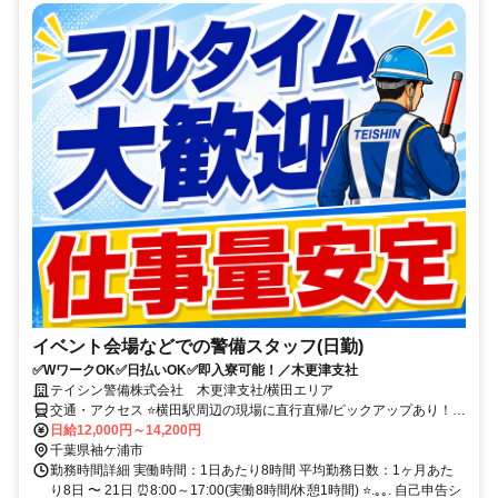
イベント会場などでの警備スタッフ(日勤)
✅WワークOK✅日払いOK✅即入寮可能！／木更津支社
テイシン警備株式会社 木更津支社/横田エリア
交通・アクセス ⭐横田駅周辺の現場に直行直帰/ピックアップあり！移
動の心配は不要です♪
日給12,000円～14,200円
千葉県袖ケ浦市
勤務時間詳細 実働時間：1日あたり8時間 平均勤務日数：1ヶ月あた
り8日 〜 21日 ⏰8:00～17:00(実働8時間/休憩1時間) ⭐.｡｡. 自己申告シ