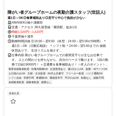
障がい者グループホームの夜勤介護スタッフ(世話人)
週1日～OK◎食事補助あり◎見守り中心で負担が少ない
AMANEKU袖ケ浦横田
交通・アクセス JR久留里線「横田駅」徒歩1分
時給1,520円～1,620円
千葉県袖ケ浦市
勤務時間詳細 ⏰16:00～翌9:00 （休憩：24:00～翌5:00の5時間） ＊
週1日～OK（日数応相談） ＊シフト制 ＊24:00～翌5:00までの 仮眠
休憩ありで、 生活リズムを崩さず...
仕事内容 障がい者グループホームでの夜間見守りが主なお仕事で
す。 人との関わりを持ちながら、自分のペースで働けます。 1回の勤
務で日給19000円！ ＋交通費＆食事補助あり！ ✨求人のポイント✨ ...
業界未経験者歓迎
扶養内勤務OK
社員登用あり
週1日からOK
副業・WワークOK
土日祝のみOK
主婦・主夫歓迎
60代も応募可
フリーター歓迎
バイク通勤OK
シフト自由
学歴不問
車通勤OK
職場見学可
平日のみOK
転勤なし
経験不問
未経験者歓迎
経験者歓迎
残業なし
派遣社員