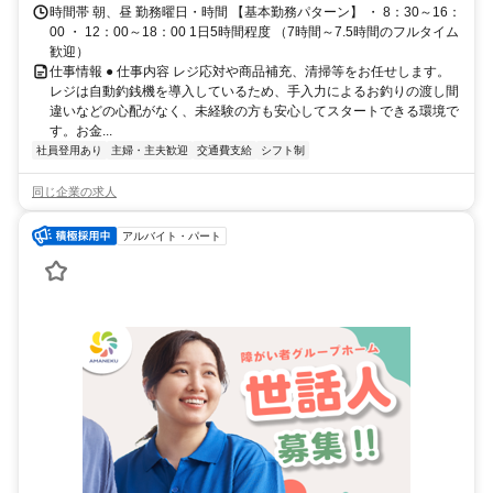
時間帯 朝、昼 勤務曜日・時間 【基本勤務パターン】 ・ 8：30～16：
00 ・ 12：00～18：00 1日5時間程度 （7時間～7.5時間のフルタイム
歓迎）
仕事情報 ● 仕事内容 レジ応対や商品補充、清掃等をお任せします。
レジは自動釣銭機を導入しているため、手入力によるお釣りの渡し間
違いなどの心配がなく、未経験の方も安心してスタートできる環境で
す。お金...
社員登用あり
主婦・主夫歓迎
交通費支給
シフト制
同じ企業の求人
アルバイト・パート