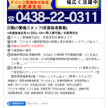
日勤の警備スタッフ(有資格者募集)
⭐有資格者必見⭐✅日払いOK✅即入寮可能／木更津支社
テイシン警備株式会社 木更津支社/横田エリア
交通・アクセス ⭐横田駅周辺の現場に直行直帰/ピックアップあり！移
動の心配は不要です♪
日給12,500円～14,200円
千葉県袖ケ浦市
勤務時間詳細 実働時間：1日あたり8時間 平均勤務日数：1ヶ月あた
り8日 〜 21日 ⏰8:00～17:00(実働8時間/休憩1時間) ⭐.｡｡. 自己申告シ
フト制 .｡｡.⭐ ￣￣￣￣￣￣￣￣￣...
仕事内容 ┏━━━━━━━━━━━━━━━━━┓ ⚡⚡資格を活かし
て安定収入ゲット⚡⚡ ┗━━━━━━━━━━━━━━━━━┛ ✅交
通誘導警備業務2級 ✅日払いシステムあり！ (専用システムで2...
制服あり
業界未経験者歓迎
ランチタイム
扶養内勤務OK
社員登用あり
副業・WワークOK
土日祝のみOK
主婦・主夫歓迎
60代も応募可
フリーター歓迎
シフト自由
学歴不問
平日のみOK
転勤なし
経験不問
未経験者歓迎
午前
経験者歓迎
即日払いOK
有資格者歓迎
アルバイト・パート