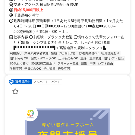
交通・アクセス 横田駅周辺/直行直帰OK
日給15,000円以上
千葉県袖ケ浦市
勤務時間詳細 実働時間：1日あたり8時間 平均勤務日数：1ヶ月あた
り4日 〜 20日 ■■日勤■■8:00～17:00(実働8h) ■■夜勤■■20:00～
5:00(実働8h) ＊週1日～OK ＊土...
仕事内容 ⭕未経験・ブランク大歓迎 ⭕慣れるまで先輩のフォローあ
り ⭕簡単・シンプル＆力仕事ナシ …で、しっかり[稼げる]!!
▛▝▝▝▝▝▝▝▝▝▝▝▝▝ ▜ ⭐ 高速道路の規制スタッフ ⭐ ▙...
制服あり
業界未経験者歓迎
短期（3ヵ月以内）
扶養内勤務OK
社員登用あり
週1日からOK
副業・WワークOK
土日祝のみOK
主婦・主夫歓迎
週1シフト提出
60代も応募可
資格取得支援あり
フリーター歓迎
短期
早朝
シフト自由
学歴不問
平日のみOK
学生歓迎
経験不問
アルバイト・パート