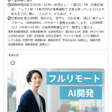
千葉県袖ケ浦市
勤務時間詳細 ⏰19:00～22:00（休憩なし） ＊週1日～OK（日数応相
談） ＊シフト制 ＊1食250円の食事補助で 夕食も取っていただけます
炊き立てのご飯に、 とんかつ、からあげ、ナ...
仕事内容 夜の3時間、穏やかな「見守り」のお仕事。 障がい者グルー
プホーム「AMANEKU」のサポート業務をお願いします。 1日3時間
だけ（19:00〜22:00）の短時間勤務なので、無理なく働けま...
業界未経験者歓迎
扶養内勤務OK
社員登用あり
週1日からOK
副業・WワークOK
土日祝のみOK
主婦・主夫歓迎
60代も応募可
フリーター歓迎
バイク通勤OK
シフト自由
学歴不問
車通勤OK
職場見学可
平日のみOK
転勤なし
経験不問
未経験者歓迎
経験者歓迎
残業なし
派遣社員