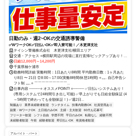
日勤のみ・週2~OKの交通誘導警備
✅WワークOK✅日払いOK✅即入寮可能！／木更津支社
テイシン警備株式会社 木更津支社/横田エリア
交通・アクセス ⭐横田駅周辺の現場に直行直帰/ピックアップあり！移
動の心配は不要です♪
日給12,000円～14,200円
千葉県袖ケ浦市
勤務時間詳細 実働時間：1日あたり8時間 平均勤務日数：1ヶ月あた
り8日 〜 21日 ⏰8:00～17:00(実働8時間/休憩1時間) ⭐.｡｡. 自己申告シ
フト制 .｡｡.⭐ ￣￣￣￣￣￣￣￣￣...
仕事内容 ┉┉┉⭐ オススメPOINT! ⭐┉┉┉ ✅日払いシステムあり！
(専用システムで24時間引き出し可能) ✅早上がりでも日給全額保証 (4
～5時間で終わっても全額保証！) ✅週2日...
制服あり
業界未経験者歓迎
ランチタイム
扶養内勤務OK
社員登用あり
副業・WワークOK
土日祝のみOK
主婦・主夫歓迎
60代も応募可
フリーター歓迎
シフト自由
学歴不問
平日のみOK
転勤なし
経験不問
未経験者歓迎
午前
経験者歓迎
即日払いOK
有資格者歓迎
アルバイト・パート