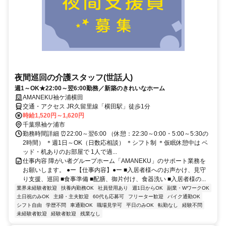
夜間巡回の介護スタッフ(世話人)
週1～OK★22:00～翌6:00勤務／新築のきれいなホーム
AMANEKU袖ケ浦横田
交通・アクセス JR久留里線「横田駅」徒歩1分
時給1,520円～1,620円
千葉県袖ケ浦市
勤務時間詳細 ⏰22:00～翌6:00 （休憩：22:30～0:00・5:00～5:30の
2時間） ＊週1日～OK（日数応相談） ＊シフト制 ＊仮眠休憩中は ベ
ッド・机ありのお部屋で 1人で過...
仕事内容 障がい者グループホーム「AMANEKU」のサポート業務を
お願いします。 ●ー【仕事内容】●ー ■入居者様へのお声かけ、見守
り支援、巡回 ■食事準備 ■配膳、御片付け、食器洗い ■入居者様の...
業界未経験者歓迎
扶養内勤務OK
社員登用あり
週1日からOK
副業・WワークOK
土日祝のみOK
主婦・主夫歓迎
60代も応募可
フリーター歓迎
バイク通勤OK
シフト自由
学歴不問
車通勤OK
職場見学可
平日のみOK
転勤なし
経験不問
未経験者歓迎
経験者歓迎
残業なし