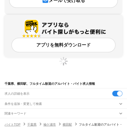
メールで受け取る
アプリを無料ダウンロード
千葉県、横田駅、フルタイム歓迎のアルバイト・バイト求人情報
求人の詳細を表示
条件を追加・変更して検索
市区町村を追加・変更
関連キーワード
完全在宅ワーク 全国
シール貼り 在宅
現在地周辺
ガチャガチャ
犬カフェ
千葉県
駅を追加・変更
バイトTOP
千葉県
袖ケ浦市
横田駅
フルタイム歓迎のアルバイト・
千葉県
すべて