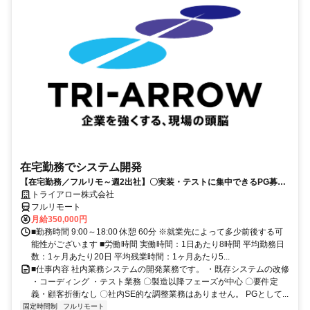
在宅勤務でシステム開発
【在宅勤務／フルリモ～週2出社】〇実装・テストに集中できるPG募集
〇業務用端末貸与あり
トライアロー株式会社
フルリモート
月給350,000円
■勤務時間 9:00～18:00 休憩 60分 ※就業先によって多少前後する可
能性がございます ■労働時間 実働時間：1日あたり8時間 平均勤務日
数：1ヶ月あたり20日 平均残業時間：1ヶ月あたり5...
■仕事内容 社内業務システムの開発業務です。 ・既存システムの改修
・コーディング ・テスト業務 〇製造以降フェーズが中心 〇要件定
義・顧客折衝なし 〇社内SE的な調整業務はありません。 PGとして...
固定時間制
フルリモート