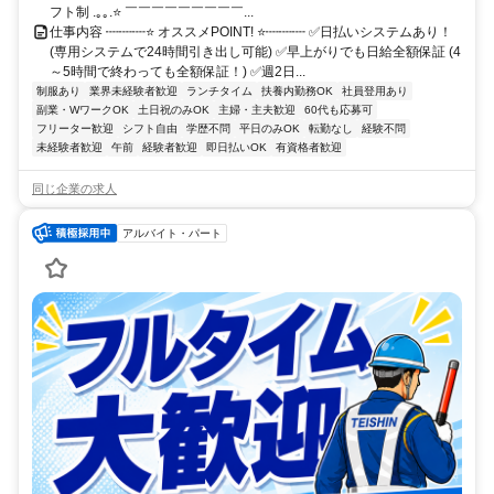
フト制 .｡｡.⭐ ￣￣￣￣￣￣￣￣￣...
仕事内容 ┉┉┉⭐ オススメPOINT! ⭐┉┉┉ ✅日払いシステムあり！
(専用システムで24時間引き出し可能) ✅早上がりでも日給全額保証 (4
～5時間で終わっても全額保証！) ✅週2日...
制服あり
業界未経験者歓迎
ランチタイム
扶養内勤務OK
社員登用あり
副業・WワークOK
土日祝のみOK
主婦・主夫歓迎
60代も応募可
フリーター歓迎
シフト自由
学歴不問
平日のみOK
転勤なし
経験不問
未経験者歓迎
午前
経験者歓迎
即日払いOK
有資格者歓迎
同じ企業の求人
アルバイト・パート