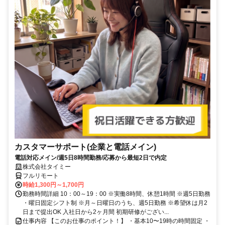
カスタマーサポート(企業と電話メイン)
電話対応メイン/週5日8時間勤務/応募から最短2日で内定
株式会社タイミー
フルリモート
時給1,300円～1,700円
勤務時間詳細 10：00～19：00 ※実働8時間、休憩1時間 ※週5日勤務
・曜日固定シフト制 ※月～日曜日のうち、週5日勤務 ※希望休は月2
日まで提出OK 入社日から2ヶ月間 初期研修がござい...
仕事内容 【このお仕事のポイント！】 ・基本10〜19時の時間固定 ・