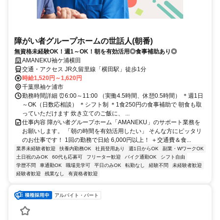
障がい者グループホームの世話人(朝番)
無資格未経験OK！週1～OK！朝を有効活用◎食事補助あり◎
AMANEKU袖ケ浦横田
交通・アクセス JR久留里線「横田駅」徒歩1分
時給1,520円～1,620円
千葉県袖ケ浦市
勤務時間詳細 ⏰6:00～11:00 （実働4.5時間、休憩0.5時間） ＊週1日
～OK（日数応相談） ＊シフト制 ＊1食250円の食事補助で 朝食も取
っていただけます 炊き立てのご飯に、 ...
仕事内容 障がい者グループホーム「AMANEKU」のサポート業務を
お願いします。 「朝の時間を有効活用したい」 そんな方にピッタリ
のお仕事です！ 1回の勤務で日給 6,000円以上！ ＋交通費＆食...
業界未経験者歓迎
扶養内勤務OK
社員登用あり
週1日からOK
副業・WワークOK
土日祝のみOK
60代も応募可
フリーター歓迎
バイク通勤OK
シフト自由
学歴不問
車通勤OK
職場見学可
平日のみOK
転勤なし
経験不問
未経験者歓迎
経験者歓迎
残業なし
有資格者歓迎
アルバイト・パート