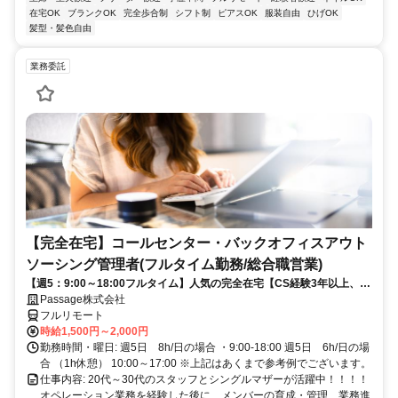
在宅OK
ブランクOK
完全歩合制
シフト制
ピアスOK
服装自由
ひげOK
髪型・髪色自由
業務委託
【完全在宅】コールセンター・バックオフィスアウト
ソーシング管理者(フルタイム勤務/総合職営業)
【週5：9:00～18:00フルタイム】人気の完全在宅【CS経験3年以上、営
業経験1年以上歓迎】
Passage株式会社
フルリモート
時給1,500円～2,000円
勤務時間・曜日: 週5日 8h/日の場合 ・9:00-18:00 週5日 6h/日の場
合 （1h休憩） 10:00～17:00 ※上記はあくまで参考例でございます。
仕事内容: 20代～30代のスタッフとシングルマザーが活躍中！！！！
オペレーション業務を経験した後に、メンバーの育成・管理、業務進