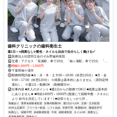
歯科クリニックの歯科衛生士
週1日～⭐残業なし✨髪色・ネイルも自由で自分らしく働ける✅
医療法人社団羽立会のぞみ野歯科医院
交通・アクセス 「長浦駅」車で10分、「袖ヶ浦駅」車で15分、「の
ぞみ野中央」バス停徒歩1分
時給1,400円～1,600円
千葉県袖ケ浦市
勤務時間詳細 ■火・水・木・土 9:00～18:00（休憩120分） ■月・金
9:00～17:00（休憩120分） ※残業は基本的にありません （原則定時
退社）。 ※週1日～勤務OK （勤務曜日や...
仕事内容 ■求人のポイント ■週1日からの勤務でOK◎ ■残業は基本的
にありません★ ■時給1400円～1600円 (面接にて経験年数・スキルに
より 給与を決定しています！) ■頑張りをしっかり評...
制服あり
業界未経験者歓迎
扶養内勤務OK
週1日からOK
主婦・主夫歓迎
60代も応募可
フリーター歓迎
シフト自由
学歴不問
車通勤OK
職場見学可
転勤なし
経験不問
未経験者歓迎
午前
経験者歓迎
ネイルOK
残業なし
有資格者歓迎
研修あり