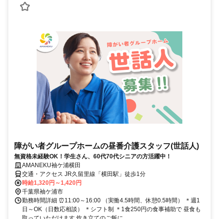
障がい者グループホームの昼番介護スタッフ(世話人)
無資格未経験OK！学生さん、60代70代シニアの方活躍中！
AMANEKU袖ケ浦横田
交通・アクセス JR久留里線「横田駅」徒歩1分
時給1,320円～1,420円
千葉県袖ケ浦市
勤務時間詳細 ⏰11:00～16:00 （実働4.5時間、休憩0.5時間） ＊週1
日～OK（日数応相談） ＊シフト制 ＊1食250円の食事補助で 昼食も
取っていただけます 炊き立てのご飯に、 ...