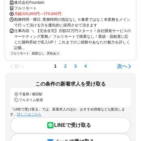
している職場です！
株式会社Fountain
フルリモート
月給320,000円～370,000円
勤務時間・曜日: 業務時間の指定なし ※兼業ではなく本業務をメイン
で行って頂ける方を優先的に採用させて頂きます
仕事内容: ＼ 【完全在宅】月額32万円スタート！自社開発サービスの
マーケティング業務／ フルリモートで残業なし！業績・貢献度に応
じた随時昇給で収入UP！ これまでのご経験やあなたの魅力を詳しく
記載...
フルリモート
残業なし
昇給あり
前へ
次へ
1
2
3
4
この条件の新着求人を受け取る
千葉県 / 横田駅
フルタイム歓迎
「LINEで受け取る」では、新着求人のほか、おすすめ情報なども配信しま
す。
詳しくはこちら
LINEで受け取る