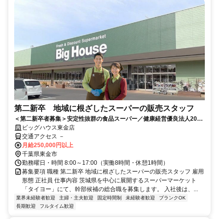
第二新卒 地域に根ざしたスーパーの販売スタッフ
＜第二新卒者募集＞安定性抜群の食品スーパー／健康経営優良法人2026
認定／福利厚生充実／賞与年2回
ビッグハウス東金店
交通アクセス －
月給250,000円以上
千葉県東金市
勤務曜日・時間 8:00～17:00（実働8時間・休憩1時間）
募集要項 職種 第二新卒 地域に根ざしたスーパーの販売スタッフ 雇用
形態 正社員 仕事内容 茨城県を中心に展開するスーパーマーケット
「タイヨー」にて、幹部候補の総合職を募集します。 入社後は、...
業界未経験者歓迎
主婦・主夫歓迎
固定時間制
未経験者歓迎
ブランクOK
長期歓迎
フルタイム歓迎