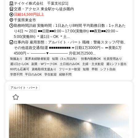
テイケイ株式会社 千葉支社[21]
交通・アクセス 東金駅から徒歩圏内
日給14,500円以上
千葉県東金市
勤務時間詳細 実働時間：1日あたり8時間 平均勤務日数：1ヶ月あた
り4日 〜 20日 ■■日勤■■8:00～17:00(実働8h) ■■夜勤■■20:00～
5:00(実働8h) ＊週1日～OK ＊土...
仕事内容 雇用形態：アルバイト・パート 職種：警備スタッフ/守衛、
その他道路交通/陸運 ■■■■■■■■■■ ⏩日勤1万3000円～ ⏩夜勤1万
4500円～ ――――▼――――― 月収36万2500...
制服あり
業界未経験者歓迎
短期（3ヵ月以内）
扶養内勤務OK
社員登用あり
週1日からOK
副業・WワークOK
土日祝のみOK
主婦・主夫歓迎
週1シフト提出
60代も応募可
資格取得支援あり
フリーター歓迎
短期
早朝
シフト自由
学歴不問
平日のみOK
学生歓迎
経験不問
アルバイト・パート