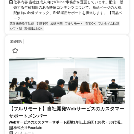
仕事内容 当社は成人向けVTuber事務所を運営しています。配信・販
売する年齢制限のある映像コンテンツについて、商品ページの入稿、
配信前の映像チェック、SNS運用サポートを担当します。 【商品ペ
ージ...
業界未経験者歓迎
学歴不問
経験不問
フルリモート
在宅OK
フルタイム歓迎
シフト制
週4日以上OK
業務委託
【フルリモート】自社開発Webサービスのカスタマー
サポートメンバー
Webサービスのカスタマーサポート経験1年以上必須！20代・30代活躍
中！
株式会社Fountain
フルリモート