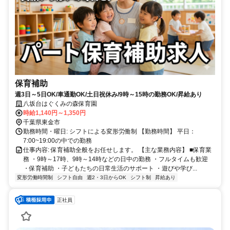
保育補助
週3日～5日OK/車通勤OK/土日祝休み/9時～15時の勤務OK/昇給あり
八坂台はぐくみの森保育園
時給1,140円～1,350円
千葉県東金市
勤務時間・曜日: シフトによる変形労働制 【勤務時間】 平日：
7:00~19:00の中での勤務
仕事内容: 保育補助全般をお任せします。 【主な業務内容】 ■保育業
務 ・9時～17時、9時～14時などの日中の勤務 ・フルタイムも歓迎
・保育補助 ・子どもたちの日常生活のサポート ・遊びや学び...
変形労働時間制
シフト自由
週2・3日からOK
シフト制
昇給あり
正社員