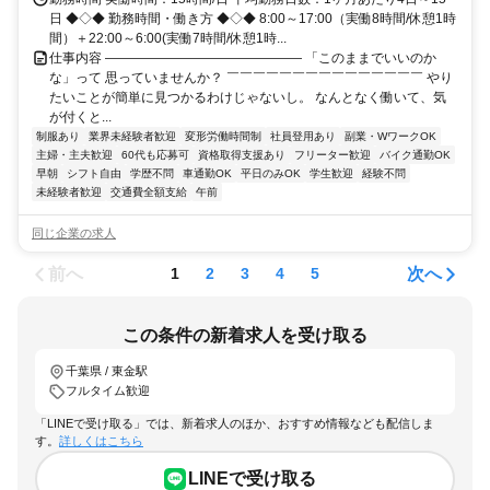
日 ◆◇◆ 勤務時間・働き方 ◆◇◆ 8:00～17:00（実働8時間/休憩1時
間）＋22:00～6:00(実働7時間/休憩1時...
仕事内容 ――――――――――――――― 「このままでいいのか
な」って 思っていませんか？ ￣￣￣￣￣￣￣￣￣￣￣￣￣￣￣ やり
たいことが簡単に見つかるわけじゃないし。 なんとなく働いて、気
が付くと...
制服あり
業界未経験者歓迎
変形労働時間制
社員登用あり
副業・WワークOK
主婦・主夫歓迎
60代も応募可
資格取得支援あり
フリーター歓迎
バイク通勤OK
早朝
シフト自由
学歴不問
車通勤OK
平日のみOK
学生歓迎
経験不問
未経験者歓迎
交通費全額支給
午前
同じ企業の求人
前へ
次へ
1
2
3
4
5
この条件の新着求人を受け取る
千葉県 / 東金駅
フルタイム歓迎
「LINEで受け取る」では、新着求人のほか、おすすめ情報なども配信しま
す。
詳しくはこちら
LINEで受け取る