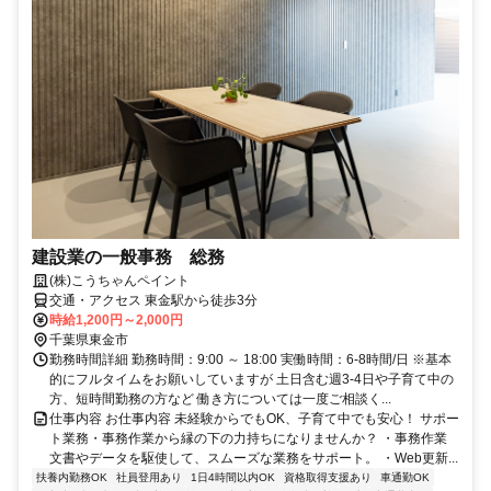
建設業の一般事務 総務
(株)こうちゃんペイント
交通・アクセス 東金駅から徒歩3分
時給1,200円～2,000円
千葉県東金市
勤務時間詳細 勤務時間：9:00 ～ 18:00 実働時間：6-8時間/日 ※基本
的にフルタイムをお願いしていますが 土日含む週3-4日や子育て中の
方、短時間勤務の方など 働き方については一度ご相談く...
仕事内容 お仕事内容 未経験からでもOK、子育て中でも安心！ サポー
ト業務・事務作業から縁の下の力持ちになりませんか？ ・事務作業
文書やデータを駆使して、スムーズな業務をサポート。 ・Web更新...
扶養内勤務OK
社員登用あり
1日4時間以内OK
資格取得支援あり
車通勤OK