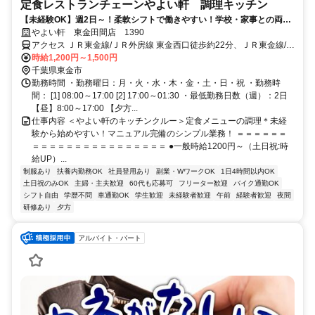
定食レストランチェーンやよい軒 調理キッチン
【未経験OK】週2日～！柔軟シフトで働きやすい！学校・家事との両立
◎＜オンライン面接実施中＞
やよい軒 東金田間店 1390
アクセス ＪＲ東金線/ＪＲ外房線 東金西口徒歩約22分、ＪＲ東金線/Ｊ
Ｒ外房線 求名出入口1徒歩約28分、ＪＲ東金線/ＪＲ外房線 福俵徒歩
時給1,200円～1,500円
約55分 求名駅出入口1より車4分
千葉県東金市
勤務時間 ・勤務曜日：月・火・水・木・金・土・日・祝 ・勤務時
間： [1] 08:00～17:00 [2] 17:00～01:30 ・最低勤務日数（週）：2日
【昼】8:00～17:00 【夕方...
仕事内容 ＜やよい軒のキッチンクルー＞定食メニューの調理＊未経
験から始めやすい！マニュアル完備のシンプル業務！ ＝＝＝＝＝＝
＝＝＝＝＝＝＝＝＝＝＝＝＝＝＝＝ ●一般時給1200円～（土日祝:時
給UP）...
制服あり
扶養内勤務OK
社員登用あり
副業・WワークOK
1日4時間以内OK
土日祝のみOK
主婦・主夫歓迎
60代も応募可
フリーター歓迎
バイク通勤OK
シフト自由
学歴不問
車通勤OK
学生歓迎
未経験者歓迎
午前
経験者歓迎
夜間
研修あり
夕方
アルバイト・パート