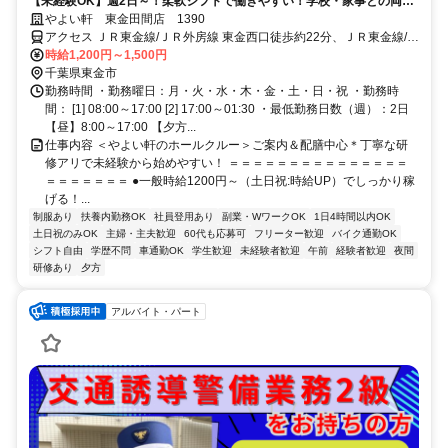
【未経験OK】週2日～！柔軟シフトで働きやすい！学校・家事との両立
◎＜オンライン面接実施中＞
やよい軒 東金田間店 1390
アクセス ＪＲ東金線/ＪＲ外房線 東金西口徒歩約22分、ＪＲ東金線/Ｊ
Ｒ外房線 求名出入口1徒歩約28分、ＪＲ東金線/ＪＲ外房線 福俵徒歩
時給1,200円～1,500円
約55分 求名駅出入口1より車4分
千葉県東金市
勤務時間 ・勤務曜日：月・火・水・木・金・土・日・祝 ・勤務時
間： [1] 08:00～17:00 [2] 17:00～01:30 ・最低勤務日数（週）：2日
【昼】8:00～17:00 【夕方...
仕事内容 ＜やよい軒のホールクルー＞ご案内＆配膳中心＊丁寧な研
修アリで未経験から始めやすい！ ＝＝＝＝＝＝＝＝＝＝＝＝＝＝＝
＝＝＝＝＝＝＝ ●一般時給1200円～（土日祝:時給UP）でしっかり稼
げる！...
制服あり
扶養内勤務OK
社員登用あり
副業・WワークOK
1日4時間以内OK
土日祝のみOK
主婦・主夫歓迎
60代も応募可
フリーター歓迎
バイク通勤OK
シフト自由
学歴不問
車通勤OK
学生歓迎
未経験者歓迎
午前
経験者歓迎
夜間
研修あり
夕方
アルバイト・パート