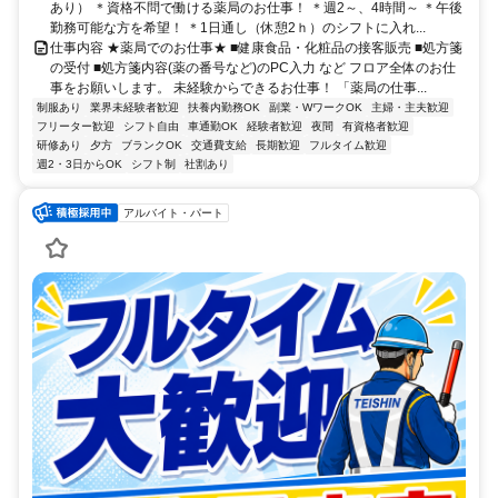
あり） ＊資格不問で働ける薬局のお仕事！ ＊週2～、4時間～ ＊午後
勤務可能な方を希望！ ＊1日通し（休憩2ｈ）のシフトに入れ...
仕事内容 ★薬局でのお仕事★ ■健康食品・化粧品の接客販売 ■処方箋
の受付 ■処方箋内容(薬の番号など)のPC入力 など フロア全体のお仕
事をお願いします。 未経験からできるお仕事！ 「薬局の仕事...
制服あり
業界未経験者歓迎
扶養内勤務OK
副業・WワークOK
主婦・主夫歓迎
フリーター歓迎
シフト自由
車通勤OK
経験者歓迎
夜間
有資格者歓迎
研修あり
夕方
ブランクOK
交通費支給
長期歓迎
フルタイム歓迎
週2・3日からOK
シフト制
社割あり
アルバイト・パート