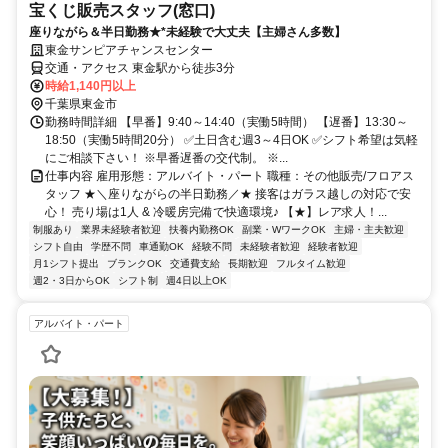
宝くじ販売スタッフ(窓口)
座りながら＆半日勤務★*未経験で大丈夫【主婦さん多数】
東金サンピアチャンスセンター
交通・アクセス 東金駅から徒歩3分
時給1,140円以上
千葉県東金市
勤務時間詳細 【早番】9:40～14:40（実働5時間） 【遅番】13:30～
18:50（実働5時間20分） ✅土日含む週3～4日OK ✅シフト希望は気軽
にご相談下さい！ ※早番遅番の交代制。 ※...
仕事内容 雇用形態：アルバイト・パート 職種：その他販売/フロアス
タッフ ★＼座りながらの半日勤務／★ 接客はガラス越しの対応で安
心！ 売り場は1人 & 冷暖房完備で快適環境♪ 【★】レア求人！...
制服あり
業界未経験者歓迎
扶養内勤務OK
副業・WワークOK
主婦・主夫歓迎
シフト自由
学歴不問
車通勤OK
経験不問
未経験者歓迎
経験者歓迎
月1シフト提出
ブランクOK
交通費支給
長期歓迎
フルタイム歓迎
週2・3日からOK
シフト制
週4日以上OK
アルバイト・パート