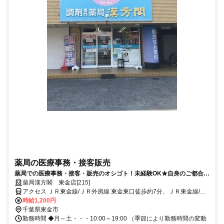
薬局の医療事務・接客販売
薬局での医療事務・接客・販売のオシゴト！未経験OK★自身のご都合に
合わせて働けます！
薬局漢方閣 東金店[215]
アクセス ＪＲ東金線/ＪＲ外房線 東金東口徒歩約7分、ＪＲ東金線/Ｊ
Ｒ外房線 福俵徒歩約38分、ＪＲ東金線/ＪＲ外房線 求名出入口1徒歩
時給1,200円
約48分 JR東金線「東金駅」下車 徒歩10分
千葉県東金市
勤務時間 ◆月～土・・・10:00～19:00 （季節により勤務時間の変動