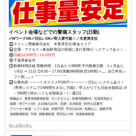
イベント会場などでの警備スタッフ(日勤)
✅WワークOK✅日払いOK✅即入寮可能！／木更津支社
テイシン警備株式会社 木更津支社/東金エリア
交通・アクセス ⭐東金駅周辺の現場に直行直帰/ピックアップあり！移
動の心配は不要です♪
日給12,000円～14,200円
千葉県東金市
勤務時間詳細 実働時間：1日あたり8時間 平均勤務日数：1ヶ月あた
り8日 〜 21日 ⏰8:00～17:00(実働8時間/休憩1時間) ⭐.｡｡. 自己申告シ
フト制 .｡｡.⭐ ￣￣￣￣￣￣￣￣￣...
仕事内容 ┉┉┉⭐ オススメPOINT! ⭐┉┉┉ ✅日払いシステムあり！
(専用システムで24時間引き出し可能) ✅早上がりでも日給全額保証 (4
～5時間で終わっても全額保証！) ✅週2日...
制服あり
業界未経験者歓迎
ランチタイム
扶養内勤務OK
社員登用あり
副業・WワークOK
土日祝のみOK
主婦・主夫歓迎
60代も応募可
フリーター歓迎
シフト自由
学歴不問
平日のみOK
転勤なし
経験不問
未経験者歓迎
午前
経験者歓迎
即日払いOK
有資格者歓迎
同じ企業の求人