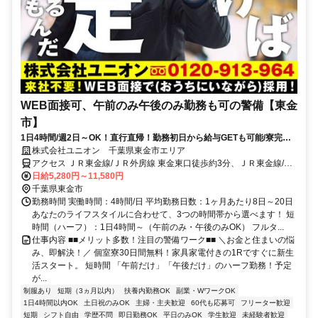
WEB面接可、午前のみ午後のみ勤務も可の警備【東金
市】
1日4時間/週2日～OK！直行直帰！勤務初日から給与GETも可能/寮完備
＆携帯貸与♪
株式会社ユニオン 千葉県東金市エリア
アクセス ＪＲ東金線/ＪＲ外房線 東金東口徒歩約3分、ＪＲ東金線/Ｊ
Ｒ外房線 福俵徒歩約36分、ＪＲ東金線/ＪＲ外房線 求名出入口1徒歩
日給5,280円～11,580円
約51分 千葉県東金市エリア（東金駅、求名駅、福俵駅、千葉駅等）
千葉県東金市
勤務時間 実働時間：4時間/日 平均勤務日数：1ヶ月あたり8日～20日
あなたのライフスタイルに合わせて、3つの時間帯から選べます！ 短
時間（ハーフ）：1日4時間～（午前のみ・午後のみOK） フルタ...
仕事内容 ■■メリット多数！注目の警備ワーク■■ ＼お金と住まいの悩
み、即解決！／ 個室寮30日間無料！家具家電付きの1Rですぐに新生
活スタート。 短時間 「午前だけ」「午後だけ」のハーフ勤務！予定
が...
制服あり
短期（3ヵ月以内）
扶養内勤務OK
副業・WワークOK
1日4時間以内OK
土日祝のみOK
主婦・主夫歓迎
60代も応募可
フリーター歓迎
短期
シフト自由
学歴不問
即日勤務OK
平日のみOK
学生歓迎
未経験者歓迎