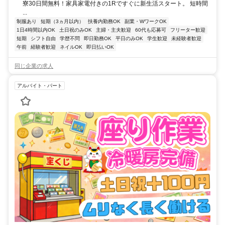
寮30日間無料！家具家電付きの1Rですぐに新生活スタート。 短時間
...
制服あり
短期（3ヵ月以内）
扶養内勤務OK
副業・WワークOK
1日4時間以内OK
土日祝のみOK
主婦・主夫歓迎
60代も応募可
フリーター歓迎
短期
シフト自由
学歴不問
即日勤務OK
平日のみOK
学生歓迎
未経験者歓迎
午前
経験者歓迎
ネイルOK
即日払いOK
同じ企業の求人
アルバイト・パート