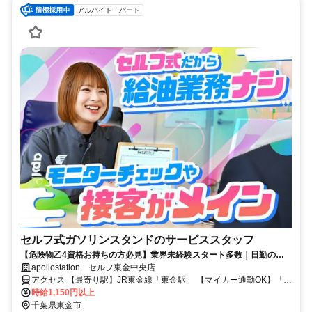
アルバイト・パート
セルフ式ガソリンスタンドのサービススタッフ
【危険物乙4資格お持ちの方必見】業界未経験スタート多数｜日勤のみ
｜髪型、髪色自由｜セルフ式だから給油業務はナシ
apollostation セルフ東金中央店
アクセス 【最寄り駅】JR東金線「東金駅」 【マイカー通勤OK】「豊
海県道入口」交差点スグ ◎駐車場あり
時給1,150円以上
千葉県東金市