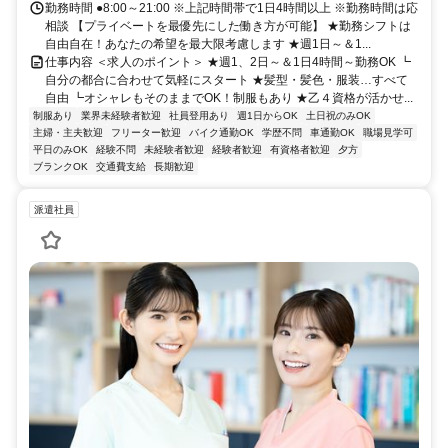
勤務時間 ●8:00～21:00 ※上記時間帯で1日4時間以上 ※勤務時間は応
相談 【プライベートを最優先にした働き方が可能】 ★勤務シフトは
自由自在！あなたの希望を最大限考慮します ★週1日～＆1...
仕事内容 ＜求人のポイント＞ ★週1、2日～＆1日4時間～勤務OK ┗
自分の都合に合わせて気軽にスタート ★髪型・髪色・服装…すべて
自由 ┗オシャレもそのままでOK！制服もあり ★乙４資格が活かせ...
制服あり
業界未経験者歓迎
社員登用あり
週1日からOK
土日祝のみOK
主婦・主夫歓迎
フリーター歓迎
バイク通勤OK
学歴不問
車通勤OK
職場見学可
平日のみOK
経験不問
未経験者歓迎
経験者歓迎
有資格者歓迎
夕方
ブランクOK
交通費支給
長期歓迎
派遣社員