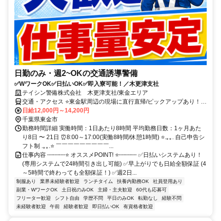
日勤のみ・週2~OKの交通誘導警備
✅WワークOK✅日払いOK✅即入寮可能！／木更津支社
テイシン警備株式会社 木更津支社/東金エリア
交通・アクセス ⭐東金駅周辺の現場に直行直帰/ピックアップあり！移
動の心配は不要です♪
日給12,000円～14,200円
千葉県東金市
勤務時間詳細 実働時間：1日あたり8時間 平均勤務日数：1ヶ月あた
り8日 〜 21日 ⏰8:00～17:00(実働8時間/休憩1時間) ⭐.｡｡. 自己申告シ
フト制 .｡｡.⭐ ￣￣￣￣￣￣￣￣￣...
仕事内容 ┉┉┉⭐ オススメPOINT! ⭐┉┉┉ ✅日払いシステムあり！
(専用システムで24時間引き出し可能) ✅早上がりでも日給全額保証 (4
～5時間で終わっても全額保証！) ✅週2日...
制服あり
業界未経験者歓迎
ランチタイム
扶養内勤務OK
社員登用あり
副業・WワークOK
土日祝のみOK
主婦・主夫歓迎
60代も応募可
フリーター歓迎
シフト自由
学歴不問
平日のみOK
転勤なし
経験不問
未経験者歓迎
午前
経験者歓迎
即日払いOK
有資格者歓迎