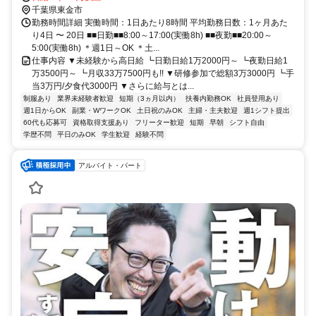
千葉県東金市
勤務時間詳細 実働時間：1日あたり8時間 平均勤務日数：1ヶ月あた
り4日 〜 20日 ■■日勤■■8:00～17:00(実働8h) ■■夜勤■■20:00～
5:00(実働8h) ＊週1日～OK ＊土...
仕事内容 ▼未経験から高日給 ┗日勤日給1万2000円～ ┗夜勤日給1
万3500円～ ┗月収33万7500円も!! ▼研修参加で総額3万3000円 ┗手
当3万円/夕食代3000円 ▼さらに給与とは...
制服あり
業界未経験者歓迎
短期（3ヵ月以内）
扶養内勤務OK
社員登用あり
週1日からOK
副業・WワークOK
土日祝のみOK
主婦・主夫歓迎
週1シフト提出
60代も応募可
資格取得支援あり
フリーター歓迎
短期
早朝
シフト自由
学歴不問
平日のみOK
学生歓迎
経験不問
アルバイト・パート