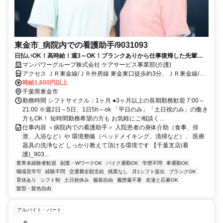
東金市_病院内での看護助手/9031093
日払いOK！高時給！週3～OK！ブランクありから仕事復帰した先輩や
ミドル世代も多数活躍中♪
マンパワーグループ株式会社 ケアサービス事業部(介護)
アクセス ＪＲ東金線/ＪＲ外房線 東金東口徒歩約3分、ＪＲ東金線/Ｊ
Ｒ外房線 福俵徒歩約36分、ＪＲ東金線/ＪＲ外房線 求名出入口1徒歩
時給1,600円以上
約51分 車・バイク通勤OK（派遣先による）
千葉県東金市
勤務時間 シフトサイクル：1ヶ月 ●3ヶ月以上の長期勤務歓迎 7:00～
21:00 ※週2日～5日、1日5h～ok 「平日のみ」「土日祝のみ」の働き
方もOK！ 短時間勤務希望の方も お気軽にご相談く...
仕事内容 ＜病院内での看護助手＞ 入院患者の身体介助（食事、排
泄、入浴など）や 環境整備（ベッドメイキング、清掃など）、 医療
器具の洗浄など しっかり教えて頂ける環境です 【千葉支店(看
護)_903...
業界未経験者歓迎
副業・WワークOK
バイク通勤OK
学歴不問
車通勤OK
職場見学可
経験不問
交通費全額支給
残業なし
月1シフト提出
ブランクOK
育休あり
シフト制
土日祝休み
服装自由
履歴書不要
友達と応募OK
髪型・髪色自由
アルバイト・パート