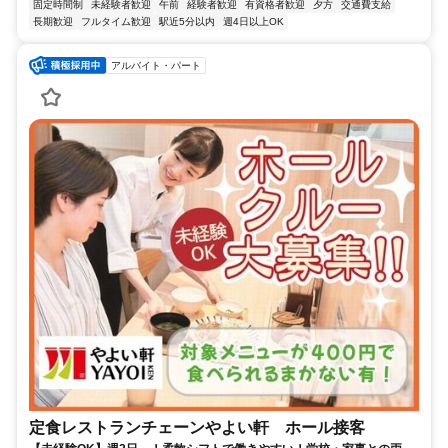
固定時間制
未経験者歓迎
午前
経験者歓迎
有資格者歓迎
夕方
交通費支給
長期歓迎
フルタイム歓迎
駅近5分以内
週4日以上OK
アルバイト・パート
定食レストランチェーンやよい軒 ホール接客