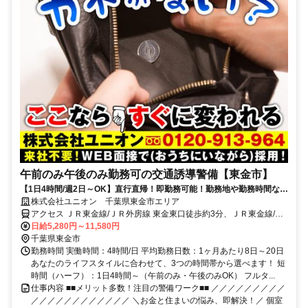
午前のみ午後のみ勤務可の交通誘導警備【東金市】
【1日4時間/週2日～OK】直行直帰！即勤務可能！勤務地や勤務時間など
ライフスタイルに合わせて働ける
株式会社ユニオン 千葉県東金市エリア
アクセス ＪＲ東金線/ＪＲ外房線 東金東口徒歩約3分、ＪＲ東金線/Ｊ
Ｒ外房線 福俵徒歩約36分、ＪＲ東金線/ＪＲ外房線 求名出入口1徒歩
日給5,280円～11,580円
約51分 千葉県東金市エリア（東金駅、求名駅、福俵駅、千葉駅等）
千葉県東金市
勤務時間 実働時間：4時間/日 平均勤務日数：1ヶ月あたり8日～20日
あなたのライフスタイルに合わせて、3つの時間帯から選べます！ 短
時間（ハーフ）：1日4時間～（午前のみ・午後のみOK） フルタ...
仕事内容 ■■メリット多数！注目の警備ワーク■■ ／／／／／／／／／
／／／／／／／／／／／／ ＼お金と住まいの悩み、即解決！／ 個室