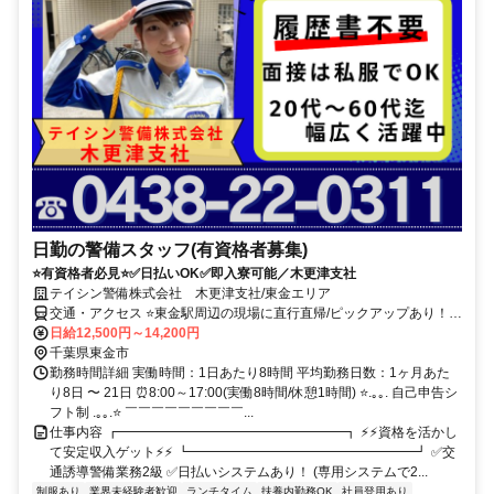
日勤の警備スタッフ(有資格者募集)
⭐有資格者必見⭐✅日払いOK✅即入寮可能／木更津支社
テイシン警備株式会社 木更津支社/東金エリア
交通・アクセス ⭐東金駅周辺の現場に直行直帰/ピックアップあり！移
動の心配は不要です♪
日給12,500円～14,200円
千葉県東金市
勤務時間詳細 実働時間：1日あたり8時間 平均勤務日数：1ヶ月あた
り8日 〜 21日 ⏰8:00～17:00(実働8時間/休憩1時間) ⭐.｡｡. 自己申告シ
フト制 .｡｡.⭐ ￣￣￣￣￣￣￣￣￣...
仕事内容 ┏━━━━━━━━━━━━━━━━━┓ ⚡⚡資格を活かし
て安定収入ゲット⚡⚡ ┗━━━━━━━━━━━━━━━━━┛ ✅交
通誘導警備業務2級 ✅日払いシステムあり！ (専用システムで2...
制服あり
業界未経験者歓迎
ランチタイム
扶養内勤務OK
社員登用あり