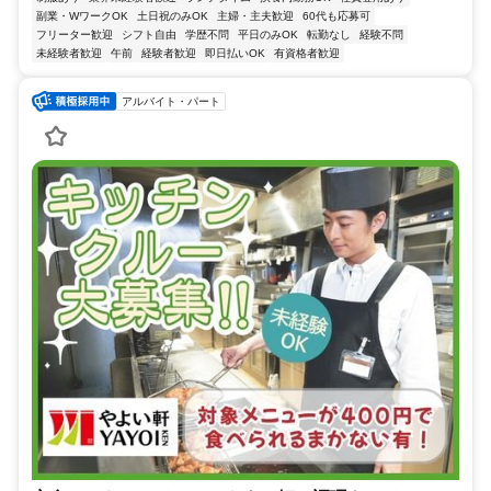
副業・WワークOK
土日祝のみOK
主婦・主夫歓迎
60代も応募可
フリーター歓迎
シフト自由
学歴不問
平日のみOK
転勤なし
経験不問
未経験者歓迎
午前
経験者歓迎
即日払いOK
有資格者歓迎
アルバイト・パート