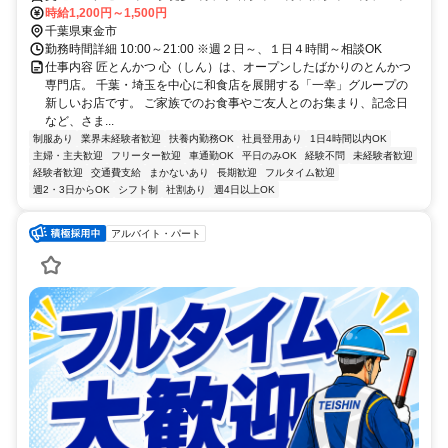
勤可
時給1,200円～1,500円
千葉県東金市
勤務時間詳細 10:00～21:00 ※週２日～、１日４時間～相談OK
仕事内容 匠とんかつ 心（しん）は、オープンしたばかりのとんかつ
専門店。 千葉・埼玉を中心に和食店を展開する「一幸」グループの
新しいお店です。 ご家族でのお食事やご友人とのお集まり、記念日
など、さま...
制服あり
業界未経験者歓迎
扶養内勤務OK
社員登用あり
1日4時間以内OK
主婦・主夫歓迎
フリーター歓迎
車通勤OK
平日のみOK
経験不問
未経験者歓迎
経験者歓迎
交通費支給
まかないあり
長期歓迎
フルタイム歓迎
週2・3日からOK
シフト制
社割あり
週4日以上OK
アルバイト・パート