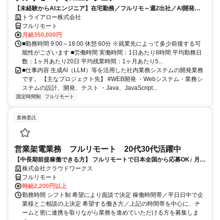
【未経験からAIエンジニア】在宅勤務／フルリモ～週2出社／AI開発を
仕事にする
トライアロー株式会社
フルリモート
月給350,000円
■勤務時間 9:00～18:00 休憩 60分 ※就業先によって多少前後する可
能性がございます ■労働時間 実働時間：1日あたり8時間 平均勤務日
数：1ヶ月あたり20日 平均残業時間：1ヶ月あたり5...
■仕事内容 生成AI（LLM）等を活用した社内業務システムの開発業務
です。 【主なプロジェクト先】 #WEB開発 ・Webシステム・業務シ
ステムの設計、開発、テスト ・Java、JavaScript...
固定時間制
フルリモート
業務委託
営業架電業務 フルリモート 20代30代活躍中
【中長期前提稼働できる方】 フルリモートで日本全国から応募OK♪ 月稼
働40時間で安定収入！
株式会社クラウドワークス
フルリモート
時給2,200円以上
勤務時間 シフト制 希望により面談で決定 稼働時間帯／平日日中で企
業様とご相談の上決定 希望する働き方／上記の時間帯を中心に、チ
ームと密に連携を取りながら業務を進めていただける方を募集しま