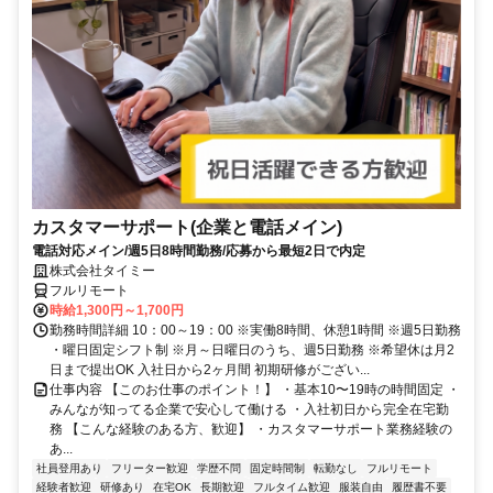
カスタマーサポート(企業と電話メイン)
電話対応メイン/週5日8時間勤務/応募から最短2日で内定
株式会社タイミー
フルリモート
時給1,300円～1,700円
勤務時間詳細 10：00～19：00 ※実働8時間、休憩1時間 ※週5日勤務
・曜日固定シフト制 ※月～日曜日のうち、週5日勤務 ※希望休は月2
日まで提出OK 入社日から2ヶ月間 初期研修がござい...
仕事内容 【このお仕事のポイント！】 ・基本10〜19時の時間固定 ・
みんなが知ってる企業で安心して働ける ・入社初日から完全在宅勤
務 【こんな経験のある方、歓迎】 ・カスタマーサポート業務経験の
あ...
社員登用あり
フリーター歓迎
学歴不問
固定時間制
転勤なし
フルリモート
経験者歓迎
研修あり
在宅OK
長期歓迎
フルタイム歓迎
服装自由
履歴書不要