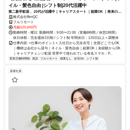
イル・髪色自由 |シフト制|20代活躍中
第二新卒歓迎 、20代が活躍中｜キャリアスタート ｜副業OK ｜将来のキ
ャリアパスあり（長期キャリアを推奨しています）
株式会社ffenQC
フルリモート
月給220,000円
勤務時間・曜日: 勤務時間：9:00〜21:00（実働8時間／休憩1時間）
休日休暇：完全週休2日制 / シフト制 年間休日：120日以上＋調整休
仕事内容: ⭐️仕事のポイント⭐️ 入社日から完全在宅｜全国どこでもOK
｜機材は会社から貸与｜ネイル・髪色自由｜副業OK｜未経験からOK
｜キャリアチェンジ歓迎 世界中で使われている有名スマホ・P...
変形労働時間制
英語
フルリモート
残業なし
在宅OK
シフト制
派遣社員