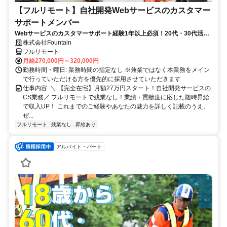
【フルリモート】自社開発Webサービスのカスタマー
サポートメンバー
Webサービスのカスタマーサポート経験1年以上必須！20代・30代活躍
中！
株式会社Fountain
フルリモート
月給270,000円～320,000円
勤務時間・曜日: 業務時間の指定なし ※兼業ではなく本業務をメイン
で行っていただける方を優先的に採用させていただきます
仕事内容: ＼ 【完全在宅】月額27万円スタート！自社開発サービスの
CS業務／ フルリモートで残業なし！業績・貢献度に応じた随時昇給
で収入UP！ これまでのご経験やあなたの魅力を詳しく記載のうえ、
ぜ...
フルリモート
残業なし
昇給あり
アルバイト・パート