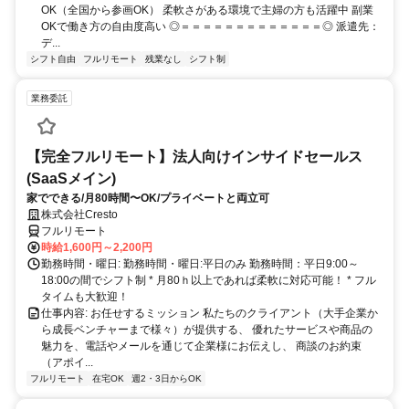
OK（全国から参画OK） 柔軟さがある環境で主婦の方も活躍中 副業
OKで働き方の自由度高い ◎＝＝＝＝＝＝＝＝＝＝＝＝＝◎ 派遣先：
デ...
シフト自由
フルリモート
残業なし
シフト制
業務委託
【完全フルリモート】法人向けインサイドセールス
(SaaSメイン)
家でできる/月80時間〜OK/プライベートと両立可
株式会社Cresto
フルリモート
時給1,600円～2,200円
勤務時間・曜日: 勤務時間・曜日:平日のみ 勤務時間：平日9:00～
18:00の間でシフト制 * ​月80ｈ以上であれば柔軟に対応可能！ * フル
タイムも大歓迎！
仕事内容: お任せするミッション 私たちのクライアント（大手企業か
ら成長ベンチャーまで様々）が提供する、 優れたサービスや商品の
魅力を、電話やメールを通じて企業様にお伝えし、 商談のお約束
（アポイ...
フルリモート
在宅OK
週2・3日からOK