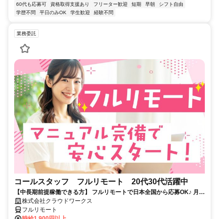
60代も応募可
資格取得支援あり
フリーター歓迎
短期
早朝
シフト自由
学歴不問
平日のみOK
学生歓迎
経験不問
業務委託
コールスタッフ フルリモート 20代30代活躍中
【中長期前提稼働できる方】 フルリモートで日本全国から応募OK♪ 月稼
働80時間で安定収入！
株式会社クラウドワークス
フルリモート
時給1,900円以上