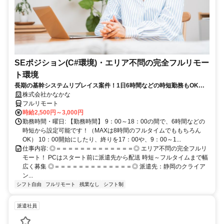
SEポジション(C#環境)・エリア不問の完全フルリモー
ト環境
長期の基幹システムリプレイス案件！1日6時間などの時短勤務もOKで
すし、フルタイムもOK。希望のままにシフト設定！
株式会社かなかな
フルリモート
時給2,500円～3,000円
勤務時間・曜日: 【勤務時間】 9：00～18：00の間で、6時間などの
時短から設定可能です！（MAXは8時間のフルタイムでももちろん
OK） 10：00開始にしたり、終りを17：00や、9：00～1...
仕事内容: ◎＝＝＝＝＝＝＝＝＝＝＝＝＝◎ エリア不問の完全フルリ
モート！ PCはスタート前に派遣先から配送 時短～フルタイムまで幅
広く募集 ◎＝＝＝＝＝＝＝＝＝＝＝＝＝◎ 派遣先：静岡のクライア
ン...
シフト自由
フルリモート
残業なし
シフト制
派遣社員