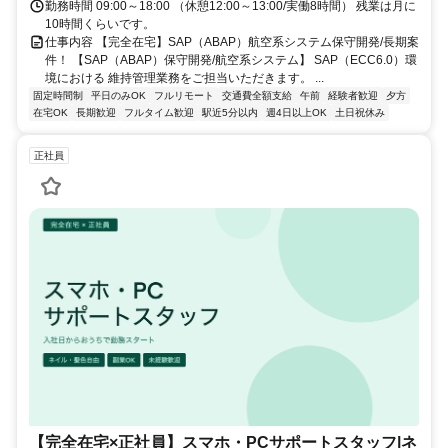
勤務時間 09:00～18:00 （休憩12:00～13:00/実働8時間） 残業は月に
10時間くらいです。
仕事内容 【完全在宅】SAP（ABAP）航空系システム保守開発/長期案
件！ 【SAP（ABAP）保守開発/航空系システム】 SAP（ECC6.0）環
境における 維持管理業務をご担当いただきます。 ...
固定時間制
平日のみOK
フルリモート
交通費全額支給
午前
経験者歓迎
夕方
在宅OK
長期歓迎
フルタイム歓迎
駅近5分以内
週4日以上OK
土日祝休み
正社員
【完全在宅×正社員】スマホ・PCサポートスタッフ|ネ