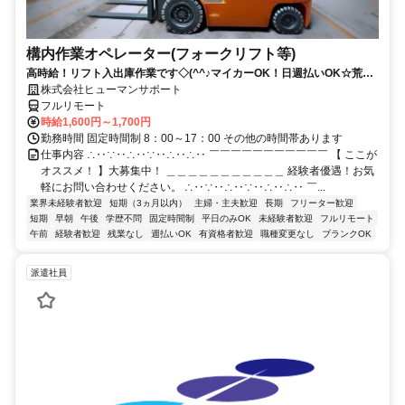
構内作業オペレーター(フォークリフト等)
高時給！リフト入出庫作業です◇(^^♪マイカーOK！日週払いOK☆荒本
駅★【シゴト№0619】
株式会社ヒューマンサポート
フルリモート
時給1,600円～1,700円
勤務時間 固定時間制 8：00～17：00 その他の時間帯あります
仕事内容 ∴‥∵‥∴‥∵‥∴‥∴‥ ￣￣￣￣￣￣￣￣￣￣￣ 【 ここが
オススメ！ 】大募集中！ ＿＿＿＿＿＿＿＿＿＿＿ 経験者優遇！お気
軽にお問い合わせください。 ∴‥∵‥∴‥∵‥∴‥∴‥ ￣...
業界未経験者歓迎
短期（3ヵ月以内）
主婦・主夫歓迎
長期
フリーター歓迎
短期
早朝
午後
学歴不問
固定時間制
平日のみOK
未経験者歓迎
フルリモート
午前
経験者歓迎
残業なし
週払いOK
有資格者歓迎
職種変更なし
ブランクOK
派遣社員