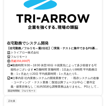
在宅勤務でシステム開発
【在宅勤務／フルリモ～週2出社】〇実装・テストに集中できるPG募集
〇業務用端末貸与あり
トライアロー株式会社
フルリモート
月給350,000円
■勤務時間 9:00～18:00 休憩 60分 ※就業先によって多少前後する可
能性がございます ■労働時間 実働時間：1日あたり8時間 平均勤務日
数：1ヶ月あたり20日 平均残業時間：1ヶ月あたり5...
■仕事内容 社内業務システムの開発業務です。 ・既存システムの改修
・コーディング ・テスト業務 〇製造以降フェーズが中心 〇要件定
義・顧客折衝なし 〇社内SE的な調整業務はありません。 PGとして...
固定時間制
フルリモート
正社員