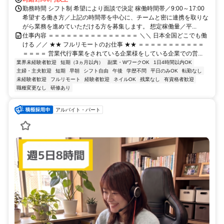
勤務時間 シフト制 希望により面談で決定 稼働時間帯／9:00～17:00
希望する働き方／上記の時間帯を中心に、チームと密に連携を取りな
がら業務を進めていただける方を募集します。 想定稼働量／平...
仕事内容 ＝＝＝＝＝＝＝＝＝＝＝＝＝＝＝ ＼＼ 日本全国どこでも働
ける ／／ ★★ フルリモートのお仕事 ★★ ＝＝＝＝＝＝＝＝＝＝＝
＝＝＝＝ 営業代行事業をされている企業様をしている企業での営...
業界未経験者歓迎
短期（3ヵ月以内）
副業・WワークOK
1日4時間以内OK
主婦・主夫歓迎
短期
早朝
シフト自由
午後
学歴不問
平日のみOK
転勤なし
未経験者歓迎
フルリモート
経験者歓迎
ネイルOK
残業なし
有資格者歓迎
職種変更なし
研修あり
アルバイト・パート