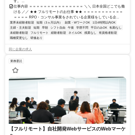
す。 ...
仕事内容 ＝＝＝＝＝＝＝＝＝＝＝＝＝＝＝ ＼＼ 日本全国どこでも働
ける ／／ ★★ フルリモートのお仕事 ★★ ＝＝＝＝＝＝＝＝＝＝＝
＝＝＝＝ RPO・コンサル事業をされている企業様をしている企...
業界未経験者歓迎
短期（3ヵ月以内）
副業・WワークOK
1日4時間以内OK
主婦・主夫歓迎
短期
早朝
シフト自由
午後
学歴不問
平日のみOK
転勤なし
未経験者歓迎
フルリモート
経験者歓迎
ネイルOK
残業なし
有資格者歓迎
職種変更なし
研修あり
同じ企業の求人
業務委託
【フルリモート】自社開発WebサービスのWebマーケ