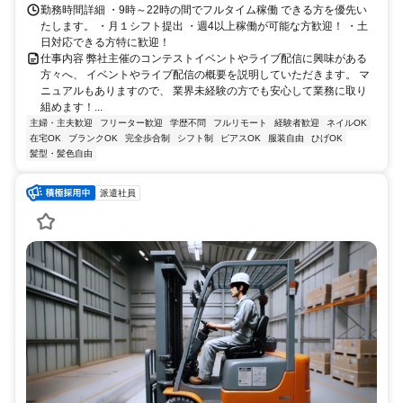
勤務時間詳細 ・9時～22時の間でフルタイム稼働 できる方を優先い
たします。 ・月１シフト提出 ・週4以上稼働が可能な方歓迎！ ・土
日対応できる方特に歓迎！
仕事内容 弊社主催のコンテストイベントやライブ配信に興味がある
方々へ、 イベントやライブ配信の概要を説明していただきます。 マ
ニュアルもありますので、 業界未経験の方でも安心して業務に取り
組めます！...
主婦・主夫歓迎
フリーター歓迎
学歴不問
フルリモート
経験者歓迎
ネイルOK
在宅OK
ブランクOK
完全歩合制
シフト制
ピアスOK
服装自由
ひげOK
髪型・髪色自由
派遣社員