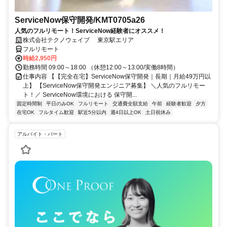
ServiceNow保守開発/KMT0705a26
人気のフルリモート！ServiceNow経験者にオススメ！
株式会社テクノウェイブ 東京駅エリア
フルリモート
時給2,950円
勤務時間 09:00～18:00 （休憩12:00～13:00/実働8時間）
仕事内容 【【完全在宅】ServiceNow保守開発｜長期｜月給49万円以
上】 【ServiceNow保守開発エンジニア募集】 ＼人気のフルリモー
ト！／ ServiceNow環境における 保守開...
固定時間制
平日のみOK
フルリモート
交通費全額支給
午前
経験者歓迎
夕方
在宅OK
フルタイム歓迎
駅近5分以内
週4日以上OK
土日祝休み
アルバイト・パート