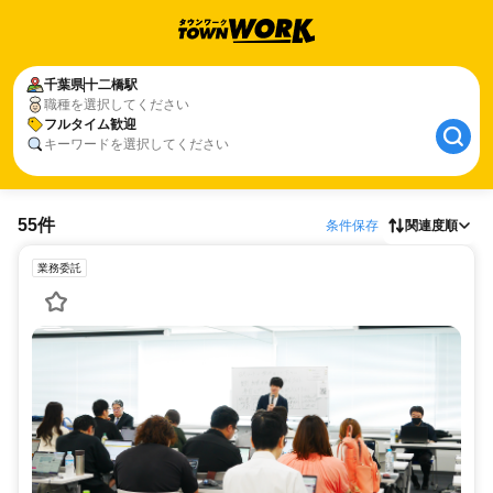
千葉県
十二橋駅
職種を選択してください
フルタイム歓迎
キーワードを選択してください
55件
条件保存
関連度順
業務委託