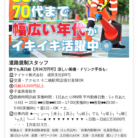
道路規制スタッフ
誰でも高日給【月36万円可】涼しい装備・ドリンク手当も♪
テイケイ株式会社 成田支社[097]
交通・アクセス 十二橋駅周辺/直行直帰OK
日給14,500円以上
千葉県香取市
勤務時間詳細 実働時間：1日あたり8時間 平均勤務日数：1ヶ月あた
り4日 〜 20日 ■■日勤■■8:00～17:00(実働8h) ■■夜勤■■20:00～
5:00(実働8h) ＊週1日～OK ＊土...
仕事内容 ★―┐ ┌―┐ │未├┐ │高├┐ └┬経├┐ でも └┬収├┐ └┬験│
└┬入│ └―┘ └―★ ▼ ▼ ▼ ▼ ▼ ▼ ▼ ▼ ＜日勤＞日給1万3000円
・・・【月収32.5万...
制服あり
業界未経験者歓迎
短期（3ヵ月以内）
扶養内勤務OK
社員登用あり
週1日からOK
副業・WワークOK
土日祝のみOK
主婦・主夫歓迎
週1シフト提出