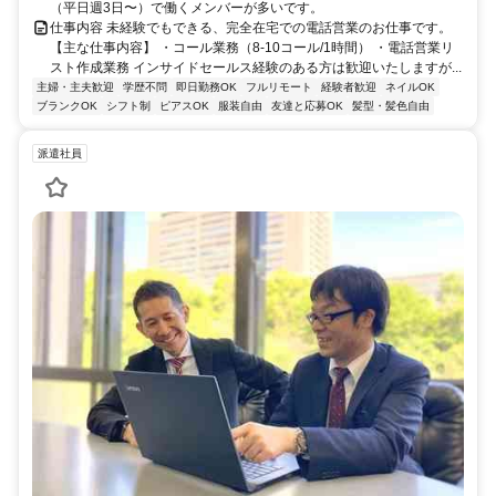
（平日週3日〜）で働くメンバーが多いです。
仕事内容 未経験でもできる、完全在宅での電話営業のお仕事です。
【主な仕事内容】 ・コール業務（8-10コール/1時間） ・電話営業リ
スト作成業務 インサイドセールス経験のある方は歓迎いたしますが...
主婦・主夫歓迎
学歴不問
即日勤務OK
フルリモート
経験者歓迎
ネイルOK
ブランクOK
シフト制
ピアスOK
服装自由
友達と応募OK
髪型・髪色自由
派遣社員