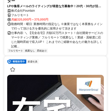
ター
LPや集客メールのライティングが得意な方募集中！20代・30代が活躍
している職場です！
株式会社Fountain
フルリモート
月給320,000円～370,000円
勤務時間・曜日: 業務時間の指定なし ※兼業ではなく本業務をメイン
で行って頂ける方を優先的に採用させて頂きます
仕事内容: ＼ 【完全在宅】月額32万円スタート！自社開発サービスの
マーケティング業務／ フルリモートで残業なし！業績・貢献度に応
じた随時昇給で収入UP！ これまでのご経験やあなたの魅力を詳しく
記載...
フルリモート
残業なし
昇給あり
派遣社員