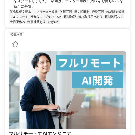
をスタートしました。 今回は、テスター業務に興味をお持ちの方を
新たに募集...
資格取得支援あり
フリーター歓迎
学歴不問
固定時間制
経験不問
未経験者歓迎
フルリモート
残業なし
ブランクOK
長期歓迎
資格取得手当あり
長期休暇あり
土日祝休み
食事補助あり
ひげOK
派遣社員
フルリモートでAIエンジニア