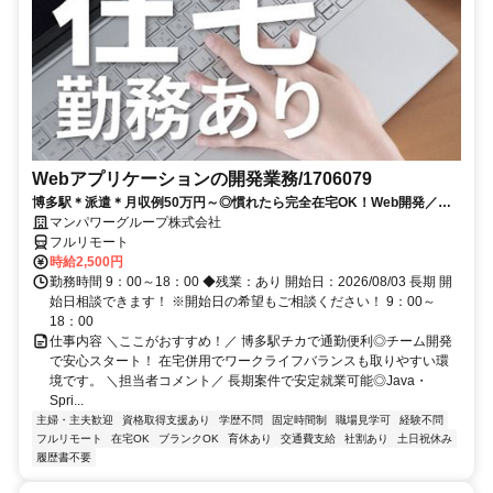
Webアプリケーションの開発業務/1706079
博多駅＊派遣＊月収例50万円～◎慣れたら完全在宅OK！Web開発／
Java／在宅勤務あり／開始日：即日
マンパワーグループ株式会社
フルリモート
時給2,500円
勤務時間 9：00～18：00 ◆残業：あり 開始日：2026/08/03 長期 開
始日相談できます！ ※開始日の希望もご相談ください！ 9：00～
18：00
仕事内容 ＼ここがおすすめ！／ 博多駅チカで通勤便利◎チーム開発
で安心スタート！ 在宅併用でワークライフバランスも取りやすい環
境です。 ＼担当者コメント／ 長期案件で安定就業可能◎Java・
Spri...
主婦・主夫歓迎
資格取得支援あり
学歴不問
固定時間制
職場見学可
経験不問
フルリモート
在宅OK
ブランクOK
育休あり
交通費支給
社割あり
土日祝休み
履歴書不要