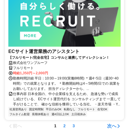
ECサイト運営業務のアシスタント
【フルリモート/完全在宅】コンサルと連携してディレクション！
株式会社ワンプルーフ
フルリモート
時給1,350円～2,000円
勤務時間詳細 平日：10:00～19:00(実働8時間) ＊週4~5日（週30~40
時間）での就業となります。 ＊勤務開始時は4～5時間/日での 就業を
お願いしております。 担当ディレクターから、...
仕事内容 日本全国の、中小企業様を支えるため、 急速な勢いで成長
し続けている、 ECサイト運営代行を コンサルティングまで 一貫して
手がけることで、 確かな信頼を獲得している当社。 ・楽天市場 ・Y...
社員登用あり
固定時間制
平日のみOK
転勤なし
フルリモート
在宅OK
フルタイム歓迎
長期休暇あり
週4日以上OK
土日祝休み
前へ
次へ
1
2
3