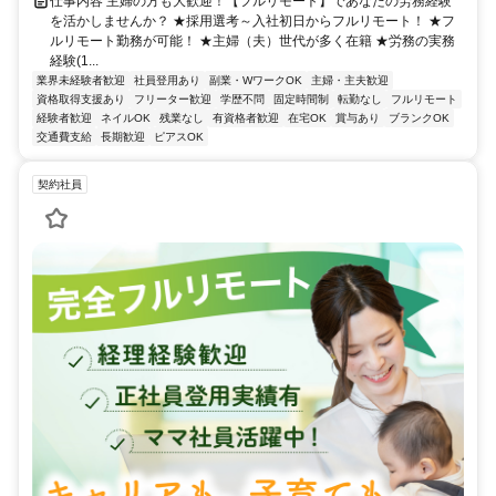
仕事内容 主婦の方も大歓迎！【フルリモート】であなたの労務経験
を活かしませんか？ ★採用選考～入社初日からフルリモート！ ★フ
ルリモート勤務が可能！ ★主婦（夫）世代が多く在籍 ★労務の実務
経験(1...
業界未経験者歓迎
社員登用あり
副業・WワークOK
主婦・主夫歓迎
資格取得支援あり
フリーター歓迎
学歴不問
固定時間制
転勤なし
フルリモート
経験者歓迎
ネイルOK
残業なし
有資格者歓迎
在宅OK
賞与あり
ブランクOK
交通費支給
長期歓迎
ピアスOK
契約社員