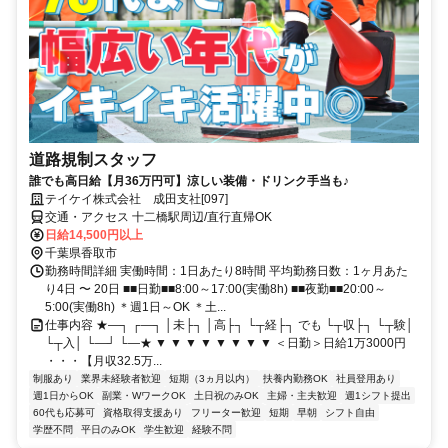
道路規制スタッフ
誰でも高日給【月36万円可】涼しい装備・ドリンク手当も♪
テイケイ株式会社 成田支社[097]
交通・アクセス 十二橋駅周辺/直行直帰OK
日給14,500円以上
千葉県香取市
勤務時間詳細 実働時間：1日あたり8時間 平均勤務日数：1ヶ月あた
り4日 〜 20日 ■■日勤■■8:00～17:00(実働8h) ■■夜勤■■20:00～
5:00(実働8h) ＊週1日～OK ＊土...
仕事内容 ★―┐ ┌―┐ │未├┐ │高├┐ └┬経├┐ でも └┬収├┐ └┬験│
└┬入│ └―┘ └―★ ▼ ▼ ▼ ▼ ▼ ▼ ▼ ▼ ＜日勤＞日給1万3000円
・・・【月収32.5万...
制服あり
業界未経験者歓迎
短期（3ヵ月以内）
扶養内勤務OK
社員登用あり
週1日からOK
副業・WワークOK
土日祝のみOK
主婦・主夫歓迎
週1シフト提出
60代も応募可
資格取得支援あり
フリーター歓迎
短期
早朝
シフト自由
学歴不問
平日のみOK
学生歓迎
経験不問