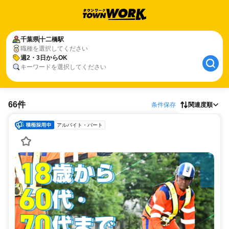
千葉県
十二橋駅
職種を選択してください
週2・3日からOK
キーワードを選択してください
66件
条件保存
関連度順
アルバイト・パート