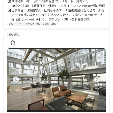
勤務時間・曜日: 月160時間程度 フルリモート、貸与PC、
10:00~18:30（1時間任意で休憩）、クライアントとのmtgが週に数回
仕事内容: 【職務内容】 社内からのデータ連携要望に合わせて、新規
データ連携の設定やエラー対応などを行う。 内製ツールの保守・改
善（主にpython）を行う。 プロダクトDB=>分析基盤(BQ...
フルリモート
在宅OK
週2・3日からOK
業務委託