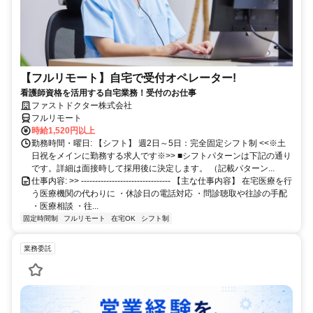
【フルリモート】自宅で受付オペレーター!
看護師資格を活用する自宅業務！受付のお仕事
ファストドクター株式会社
フルリモート
時給1,520円以上
勤務時間・曜日: 【シフト】 週2日～5日：完全固定シフト制 <<※土
日祝をメインに勤務する求人です※>> ■シフトパターンは下記の通り
です。詳細は面接時して採用後に決定します。 （記載パターン...
仕事内容: >> -------------------------------- 【主な仕事内容】 在宅医療を行
う医療機関の代わりに ・休診日の電話対応 ・問診聴取や往診の手配
・医療相談 ・往...
固定時間制
フルリモート
在宅OK
シフト制
業務委託