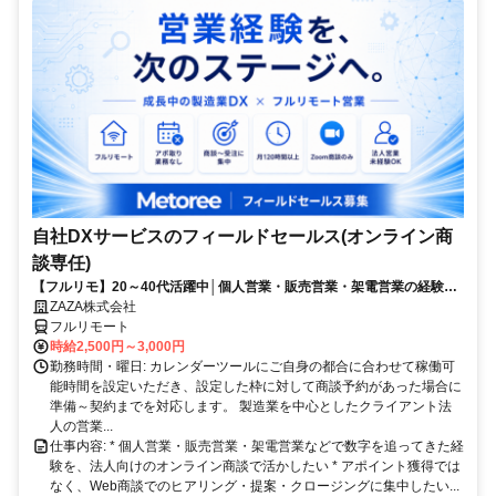
自社DXサービスのフィールドセールス(オンライン商
談専任)
【フルリモ】20～40代活躍中│個人営業・販売営業・架電営業の経験を
法人向け提案営業へステップアップ｜佐々木希さん出演！TVCM放送中
ZAZA株式会社
の自社プロダクトを提案
フルリモート
時給2,500円～3,000円
勤務時間・曜日: カレンダーツールにご自身の都合に合わせて稼働可
能時間を設定いただき、設定した枠に対して商談予約があった場合に
準備～契約までを対応します。 製造業を中心としたクライアント法
人の営業...
仕事内容: * 個人営業・販売営業・架電営業などで数字を追ってきた経
験を、法人向けのオンライン商談で活かしたい * アポイント獲得では
なく、Web商談でのヒアリング・提案・クロージングに集中したい...