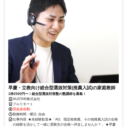
早慶・立教向け総合型選抜対策(推薦入試)の家庭教師
1枠2500円〜！総合型選抜対策塾の塾講師を募集！
HUSTAR株式会社
フルリモート
完全歩合制
勤務時間・曜日: 自由
仕事内容: ★未経験歓迎★「AO、指定校推薦、その他推薦入試の合格
の経験を活かして一緒に受験生の合格へ伴走しませんか？」 ★早慶