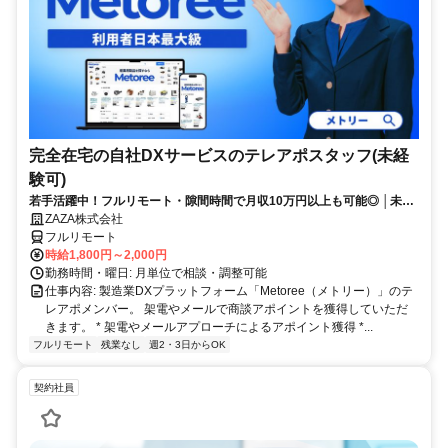
完全在宅の自社DXサービスのテレアポスタッフ(未経
験可)
若手活躍中！フルリモート・隙間時間で月収10万円以上も可能◎ │未経
験からインサイドセールスに挑戦
ZAZA株式会社
フルリモート
時給1,800円～2,000円
勤務時間・曜日: 月単位で相談・調整可能
仕事内容: 製造業DXプラットフォーム「Metoree（メトリー）」のテ
レアポメンバー。 架電やメールで商談アポイントを獲得していただ
きます。 * 架電やメールアプローチによるアポイント獲得 *...
フルリモート
残業なし
週2・3日からOK
契約社員