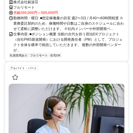
規開発を統括
株式会社銀波荘
フルリモート
月給300,000円～500,000円
勤務時間・曜日: ■想定稼働量の目安 週2〜3日 / 月40〜60時間程度 ※
業務委託契約のため、稼働時間や日数はご自身のスケジュールに合わ
せて柔軟に調整いただけます。 ※社内メンバーや外部開発ベ...
仕事内容: ■ポジション概要 当館の次代を担う宿泊DXプロジェクト
（自社PMS新規開発）における開発責任者（PM）として、プロジェ
クト全体を横串で統括していただきます。 複数の外部開発ベンダー
が...
社員登用あり
フルリモート
在宅OK
アルバイト・パート