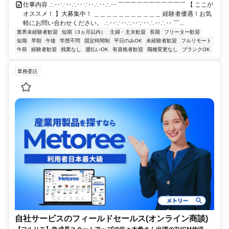
仕事内容 ∴‥∵‥∴‥∵‥∴‥∴‥ ￣￣￣￣￣￣￣￣￣￣￣ 【 ここが
オススメ！ 】大募集中！ ＿＿＿＿＿＿＿＿＿＿＿ 経験者優遇！お気
軽にお問い合わせください。 ∴‥∵‥∴‥∵‥∴‥∴‥ ￣...
業界未経験者歓迎
短期（3ヵ月以内）
主婦・主夫歓迎
長期
フリーター歓迎
短期
早朝
午後
学歴不問
固定時間制
平日のみOK
未経験者歓迎
フルリモート
午前
経験者歓迎
残業なし
週払いOK
有資格者歓迎
職種変更なし
ブランクOK
業務委託
自社サービスのフィールドセールス(オンライン商談)