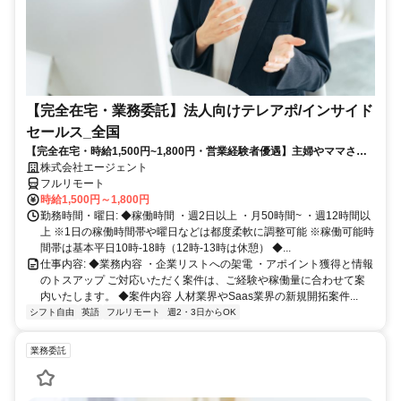
【完全在宅・業務委託】法人向けテレアポ/インサイド
セールス_全国
【完全在宅・時給1,500円~1,800円・営業経験者優遇】主婦やママさん
が活躍中！法人向けのテレアポ／インサイドセールス◆週2日～・出社
株式会社エージェント
ゼロ◎お休み調整OK！家庭と両立しながら続けられる♪
フルリモート
時給1,500円～1,800円
勤務時間・曜日: ◆稼働時間 ・週2日以上 ・月50時間~ ・週12時間以
上 ※1日の稼働時間帯や曜日などは都度柔軟に調整可能 ※稼働可能時
間帯は基本平日10時-18時（12時-13時は休憩） ◆...
仕事内容: ◆業務内容 ・企業リストへの架電 ・アポイント獲得と情報
のトスアップ ご対応いただく案件は、ご経験や稼働量に合わせて案
内いたします。 ◆案件内容 人材業界やSaas業界の新規開拓案件...
シフト自由
英語
フルリモート
週2・3日からOK
業務委託