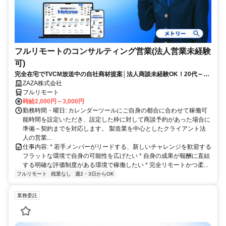
フルリモートのコンサルティング営業(法人営業未経験
可)
完全在宅でTVCM放送中の自社商材提案│法人商談未経験OK！20代～活
躍中◎顧客課題を解決する提案経験が積める環境
ZAZA株式会社
フルリモート
時給2,000円～3,000円
勤務時間・曜日: カレンダーツールにご自身の都合に合わせて稼働可
能時間を設定いただき、設定した枠に対して商談予約があった場合に
準備～契約までを対応します。 製造業を中心としたクライアント法
人の営業...
仕事内容: * 若手メンバーがリードする、新しいチャレンジを歓迎する
フラットな環境で自身の可能性を広げたい * 自身の成果が報酬に直結
する明確な評価制度がある環境で稼働したい * 完全リモートかつ柔...
フルリモート
残業なし
週2・3日からOK
業務委託