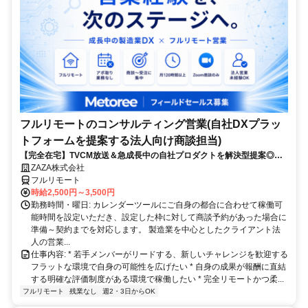
フルリモートのコンサルティング営業(自社DXプラッ
トフォームを提案する法人向け商談担当)
【完全在宅】TVCM放送＆急成長中の自社プロダクトを解決型提案◎受
注実績から毎月単価アップ│20～40代中心の営業チーム
ZAZA株式会社
フルリモート
時給2,500円～3,500円
勤務時間・曜日: カレンダーツールにご自身の都合に合わせて稼働可
能時間を設定いただき、設定した枠に対して商談予約があった場合に
準備～契約までを対応します。 製造業を中心としたクライアント法
人の営業...
仕事内容: * 若手メンバーがリードする、新しいチャレンジを歓迎する
フラットな環境で自身の可能性を広げたい * 自身の成果が報酬に直結
する明確な評価制度がある環境で稼働したい * 完全リモートかつ柔...
フルリモート
残業なし
週2・3日からOK