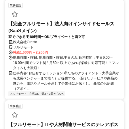
業務委託
【完全フルリモート】法人向けインサイドセールス
(SaaSメイン)
家でできる/月80時間〜OK/プライベートと両立可
株式会社Cresto
フルリモート
時給1,600円～2,200円
勤務時間・曜日: 勤務時間・曜日:平日のみ 勤務時間：平日9:00～
18:00の間でシフト制 * ​月80ｈ以上であれば柔軟に対応可能！ * フル
タイムも大歓迎！
仕事内容: お任せするミッション 私たちのクライアント（大手企業か
ら成長ベンチャーまで様々）が提供する、 優れたサービスや商品の
魅力を、電話やメールを通じて企業様にお伝えし、 商談のお約束
（アポイ...
フルリモート
在宅OK
週2・3日からOK
業務委託
【フルリモート】ITや人材関連サービスのテレアポス