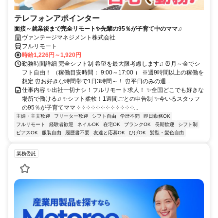
テレフォンアポインター
面接～就業後まで完全リモート✨先輩の95％が子育て中のママ♫
ヴァンテージマネジメント株式会社
フルリモート
時給1,226円～1,920円
勤務時間詳細 完全シフト制 希望を最大限考慮します♫ ⏰月～金でシ
フト自由！ （稼働目安時間： 9:00～17:00 ） ※週9時間以上の稼働を
想定 ⏰お好きな時間帯で1日3時間～！ ⏰平日のみの週...
仕事内容 ✨出社一切ナシ！フルリモート求人！ ✨全国どこでも好きな
場所で働ける♫ ✨シフト柔軟！1週間ごとの申告制 ✨今いるスタッフ
の95％が子育てママ ༶ ༶ ༶ ༶ ༶ ༶ ༶ ༶ ༶ ༶ ༶ ༶...
主婦・主夫歓迎
フリーター歓迎
シフト自由
学歴不問
即日勤務OK
フルリモート
経験者歓迎
ネイルOK
在宅OK
ブランクOK
長期歓迎
シフト制
ピアスOK
服装自由
履歴書不要
友達と応募OK
ひげOK
髪型・髪色自由
業務委託