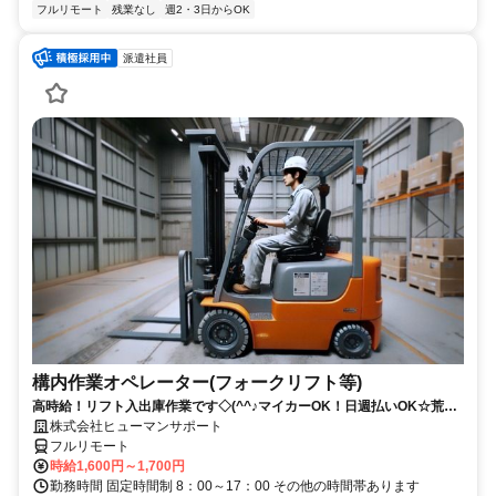
フルリモート
残業なし
週2・3日からOK
派遣社員
構内作業オペレーター(フォークリフト等)
高時給！リフト入出庫作業です◇(^^♪マイカーOK！日週払いOK☆荒本
駅★【シゴト№0619】
株式会社ヒューマンサポート
フルリモート
時給1,600円～1,700円
勤務時間 固定時間制 8：00～17：00 その他の時間帯あります