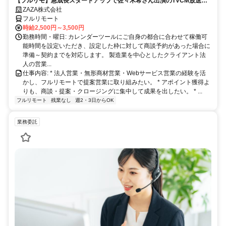
【フルリモ】急成長スタートアップで佐々木希さん出演のTVCM放送中
の自社プロダクトを提案◎顧客課題の解決が得意な方急募│20～40代ま
ZAZA株式会社
で幅広く活躍
フルリモート
時給2,500円～3,500円
勤務時間・曜日: カレンダーツールにご自身の都合に合わせて稼働可
能時間を設定いただき、設定した枠に対して商談予約があった場合に
準備～契約までを対応します。 製造業を中心としたクライアント法
人の営業...
仕事内容: * 法人営業・無形商材営業・Webサービス営業の経験を活
かし、フルリモートで提案営業に取り組みたい。 * アポイント獲得よ
りも、商談・提案・クロージングに集中して成果を出したい。 * ...
フルリモート
残業なし
週2・3日からOK
業務委託