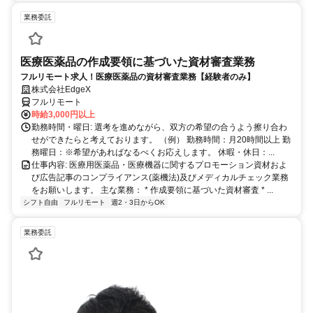
業務委託
医療医薬品の作成要領に基づいた資材審査業務
フルリモート求人！医療医薬品の資材審査業務【経験者のみ】
株式会社EdgeX
フルリモート
時給3,000円以上
勤務時間・曜日: 選考を進めながら、双方の希望の合うよう擦り合わ
せができたらと考えております。 （例） 勤務時間：月20時間以上 勤
務曜日：※希望があればなるべくお応えします。 休暇・休日：...
仕事内容: 医療用医薬品・医療機器に関するプロモーション資材およ
び広告記事のコンプライアンス(薬機法)及びメディカルチェック業務
をお願いします。 主な業務： * 作成要領に基づいた資材審査 * ...
シフト自由
フルリモート
週2・3日からOK
業務委託