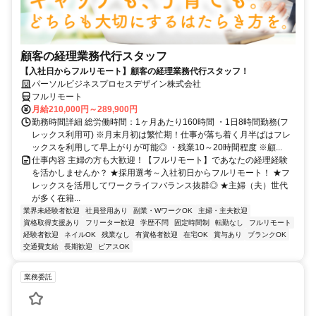
顧客の経理業務代行スタッフ
【入社日からフルリモート】顧客の経理業務代行スタッフ！
パーソルビジネスプロセスデザイン株式会社
フルリモート
月給210,000円～289,900円
勤務時間詳細 総労働時間：1ヶ月あたり160時間 ・1日8時間勤務(フ
レックス利用可) ※月末月初は繁忙期！仕事が落ち着く月半ばはフレ
ックスを利用して早上がりが可能◎ ・残業10～20時間程度 ※顧...
仕事内容 主婦の方も大歓迎！【フルリモート】であなたの経理経験
を活かしませんか？ ★採用選考～入社初日からフルリモート！ ★フ
レックスを活用してワークライフバランス抜群◎ ★主婦（夫）世代
が多く在籍...
業界未経験者歓迎
社員登用あり
副業・WワークOK
主婦・主夫歓迎
資格取得支援あり
フリーター歓迎
学歴不問
固定時間制
転勤なし
フルリモート
経験者歓迎
ネイルOK
残業なし
有資格者歓迎
在宅OK
賞与あり
ブランクOK
交通費支給
長期歓迎
ピアスOK
業務委託