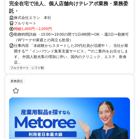
完全在宅で法人、個人店舗向けテレアポ業務・業務委
託・
株式会社エラン 本社
フルリモート
時給1,400円～2,000円
勤務時間詳細 ・10:00〜19:00の間で1日4時間〜OK ・週2日〜勤務可
（Wワークや家庭との両立も歓迎）
仕事内容 「未経験からスタートした20代社員が活躍中！」 当社が展
開する**「インバウンド集客支援サービス」**のご案内をお任せしま
す。 外国人観光客の増加に伴い、国内のクリニック、エステ、飲食
店...
フルリモート
シフト制
業務委託