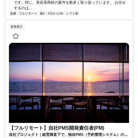
です。特に、美容系商材の案件を数多く取り扱っています。 お任せ
するのは...
急募
フルリモート
週2・3日からOK
シフト制
業務委託
【フルリモート】自社PMS開発責任者(PM)
自社プロジェクト｜経営陣直下で、独自PMS（予約管理システム）の新