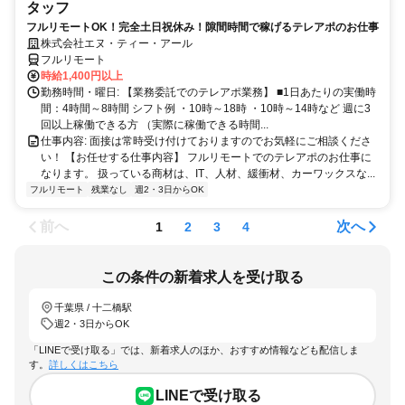
タッフ
フルリモートOK！完全土日祝休み！隙間時間で稼げるテレアポのお仕事
株式会社エヌ・ティー・アール
フルリモート
時給1,400円以上
勤務時間・曜日: 【業務委託でのテレアポ業務】 ■1日あたりの実働時
間：4時間～8時間 シフト例 ・10時～18時 ・10時～14時など 週に3
回以上稼働できる方 （実際に稼働できる時間...
仕事内容: 面接は常時受け付けておりますのでお気軽にご相談くださ
い！ 【お任せする仕事内容】 フルリモートでのテレアポのお仕事に
なります。 扱っている商材は、IT、人材、緩衝材、カーワックスな...
フルリモート
残業なし
週2・3日からOK
前へ
次へ
1
2
3
4
この条件の新着求人を受け取る
千葉県 / 十二橋駅
週2・3日からOK
「LINEで受け取る」では、新着求人のほか、おすすめ情報なども配信しま
す。
詳しくはこちら
LINEで受け取る