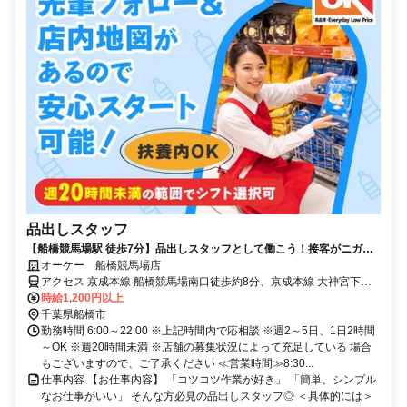
品出しスタッフ
【船橋競馬場駅 徒歩7分】品出しスタッフとして働こう！接客がニガテ
でも安心のシンプル作業！
オーケー 船橋競馬場店
アクセス 京成本線 船橋競馬場南口徒歩約8分、京成本線 大神宮下徒
歩約13分、ＪＲ武蔵野線 南船橋北口徒歩約14分 船橋競馬場駅 徒歩7
時給1,200円以上
分 / 南船橋駅 徒歩約12分＊自転車通勤OK
千葉県船橋市
勤務時間 6:00～22:00 ※上記時間内で応相談 ※週2～5日、1日2時間
～OK ※週20時間未満 ※店舗の募集状況によって充足している 場合
もございますので、ご了承ください ≪営業時間≫8:30...
仕事内容 【お仕事内容】 「コツコツ作業が好き」 「簡単、シンプル
なお仕事がいい」 そんな方必見の品出しスタッフ◎ ＜具体的には＞