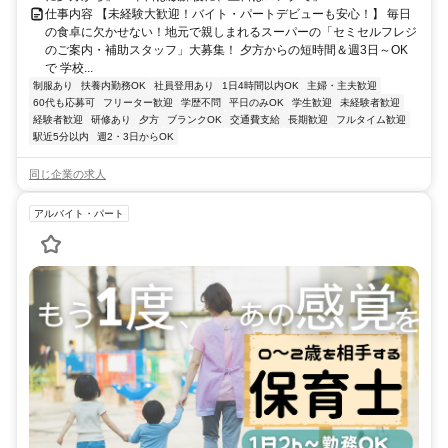
仕事内容 【未経験大歓迎！バイト・パートデビューも安心！】 毎日
の食卓に欠かせない！地元で親しまれるスーパーの「セミセルフレジ
のご案内・補助スタッフ」大募集！ 夕方からの短時間＆週3日～OK
で 学校...
制服あり
扶養内勤務OK
社員登用あり
1日4時間以内OK
主婦・主夫歓迎
60代も応募可
フリーター歓迎
学歴不問
平日のみOK
学生歓迎
未経験者歓迎
経験者歓迎
研修あり
夕方
ブランクOK
交通費支給
長期歓迎
フルタイム歓迎
駅近5分以内
週2・3日からOK
同じ企業の求人
アルバイト・パート