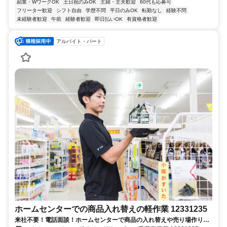
副業・WワークOK
土日祝のみOK
主婦・主夫歓迎
60代も応募可
フリーター歓迎
シフト自由
学歴不問
平日のみOK
転勤なし
経験不問
未経験者歓迎
午前
経験者歓迎
即日払いOK
有資格者歓迎
アルバイト・パート
ホームセンターでの商品入れ替えの軽作業 12331235
来社不要！電話面談！ホームセンターで商品の入れ替えや売り場作りを