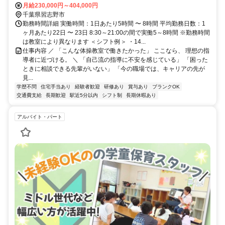
月給230,000円～404,000円
千葉県習志野市
勤務時間詳細 実働時間：1日あたり5時間 〜 8時間 平均勤務日数：1
ヶ月あたり22日 〜 23日 8:30～21:00の間で実働5～8時間 ※勤務時間
は教室により異なります ＜シフト例＞ ・14...
仕事内容 ／ 「こんな体操教室で働きたかった」 ここなら、 理想の指
導者に近づける。 ＼ 「自己流の指導に不安を感じている」 「困った
ときに相談できる先輩がいない」 「今の職場では、キャリアの先が
見...
学歴不問
住宅手当あり
経験者歓迎
研修あり
賞与あり
ブランクOK
交通費支給
長期歓迎
駅近5分以内
シフト制
長期休暇あり
アルバイト・パート