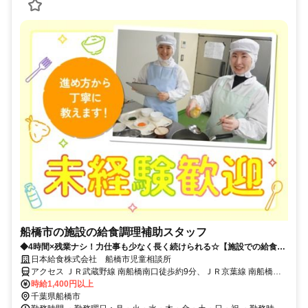
船橋市の施設の給食調理補助スタッフ
◆4時間×残業ナシ！力仕事も少なく長く続けられる☆【施設での給食調
理補助】
日本給食株式会社 船橋市児童相談所
アクセス ＪＲ武蔵野線 南船橋南口徒歩約9分、ＪＲ京葉線 南船橋南
口徒歩約9分、京成本線 船橋競馬場南口徒歩約23分
時給1,400円以上
千葉県船橋市