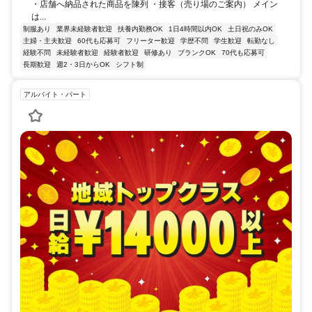
・店舗へ納品された商品を陳列 ・接客（売り場のご案内） メイン
は...
制服あり
業界未経験者歓迎
扶養内勤務OK
1日4時間以内OK
土日祝のみOK
主婦・主夫歓迎
60代も応募可
フリーター歓迎
学歴不問
学生歓迎
転勤なし
経験不問
未経験者歓迎
経験者歓迎
研修あり
ブランクOK
70代も応募可
長期歓迎
週2・3日からOK
シフト制
アルバイト・パート