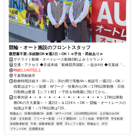
競輪・オート施設のフロントスタッフ
履歴書不要♪未経験OK★週2日～OK！≪手当・昇給あり≫
サテライト船橋・オートレース船橋/(株)よみうりランド
交通・アクセス ◆京成本線「船橋競馬場駅」～徒歩4分 ◆京葉線「南
船橋駅」～徒歩10分
時給1,140円以上
千葉県船橋市
勤務時間詳細 9：00～21：30の間で実働4h～相談可 ✅週2日～OK ✅
残業ほぼナシ ✅副業・Wワーク・扶養内もOK ✅17時以降勤務・日祝
日勤務は優遇 【シフト例】 ✅子供を幼稚園に預けてから...
仕事内容 ✦･✧･✦･✧･✦･✧･✦･✧･✦･✧･✦･✧･✦･✧･✦ ✨ 17時以降勤
務OKの方大募集✨ ✨ 週2日～＆1日4ｈ～OK ✨ 競輪・オートレースの
知識は不要！ ✅17時以降は｢20...
制服あり
扶養内勤務OK
副業・WワークOK
1日4時間以内OK
土日祝のみOK
主婦・主夫歓迎
フリーター歓迎
バイク通勤OK
シフト自由
学歴不問
学生歓迎
未経験者歓迎
午前
経験者歓迎
夜間
月1シフト提出
研修あり
夕方
ブランクOK
交通費支給