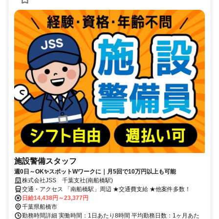
施設警備スタッフ
週0日～OK✨スポットWワークに｜月5回で10万円以上も可能
株式会社JSS 千葉支社(南船橋駅)
交通・アクセス 「南船橋駅」周辺 ★交通費支給 ★他案件多数！
日給14,438円～23,377円
千葉県船橋市
勤務時間詳細 実働時間：1日あたり8時間 平均勤務日数：1ヶ月あた