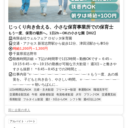
じっくり向き合える、小さな保育事業所での保育士
もう一度、保育の場所へ。1日2h～OKの小さな園【002】
有限会社ウェルフェア ロゼッタ保育園
交通・アクセス 新習志野駅から徒歩12分、津田沼駅から車5分
時給1,200円～1,300円
千葉県習志野市
勤務時間詳細 ＜下記の時間帯で1日2時間～勤務OKです＞ 6:45～
19:15 6:45～や～19:15の勤務が可能な方大歓迎！ 週3日～と働きや
すさも抜群！ ＊6:45～8:45までの2時間と ...
仕事内容 "⭐･･―･･―･･―･･―･･―･･―･･―･･―･⭐ もう一度、あの感
覚を。 子どもと向き合う、やさしい時間。 ⭐･･―･･―･･―･･―･･―･･
―･･―･･―･⭐ 朝いちばんに...
1日4時間以内OK
主婦・主夫歓迎
フリーター歓迎
車通勤OK
職場見学可
交通費全額支給
午前
経験者歓迎
有資格者歓迎
夕方
ブランクOK
交通費支給
長期歓迎
フルタイム歓迎
週2・3日からOK
シフト制
週4日以上OK
同じ企業の求人
アルバイト・パート