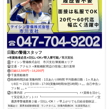
日勤の警備スタッフ
⭐有資格者必見⭐日払いOK✅即入寮可能／市川支社
テイシン警備株式会社 市川支社/東船橋エリア
交通・アクセス ⭐東船橋駅周辺の現場に直行直帰
日給12,500円～14,200円
千葉県船橋市
勤務時間詳細 実働時間：1日あたり8時間 平均勤務日数：1ヶ月あた
り8日 〜 21日 ⏰8:00～17:00(実働8時間/休憩1時間) ⭐.｡｡. 自己申告シ
フト制 .｡｡.⭐ ￣￣￣￣￣￣￣￣￣...
仕事内容 ┏━━━━━━━━━━━━━━━━━┓ ⚡⚡資格を活かし
て安定収入ゲット⚡⚡ ┗━━━━━━━━━━━━━━━━━┛ ✅交
通誘導警備業務２級 ✅日払いOK！ ✅早上がりでも日給全額保証...
制服あり
業界未経験者歓迎
ランチタイム
扶養内勤務OK
社員登用あり