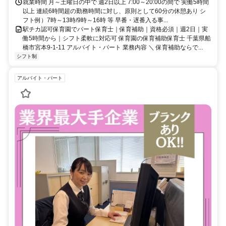
就業時間 月～土曜日の中で 週2日以上 7:00～20:00の間で 実働5時間
以上 連続6時間超の勤務時間に対し、原則として60分の休憩あり シ
フト例）7時～13時/9時～16時 等 早番・遅番入る事...
駅チカ認可保育園でパート保育士｜保育補助｜資格必須｜週2日｜実
働5時間から｜シフト柔軟に対応可 保育園の保育補助保育士 千葉県船
橋市宮本9-1-11 アルバイト・パート 業務内容 ＼ 保育補助ならで...
シフト制
アルバイト・パート