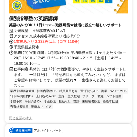
個別指導塾の英語講師
英語のみでOK！1日1コマ～勤務可能★就活に役立つ嬉しいサポートも
◎ミドル・シニアも活躍中
明光義塾 谷津駅前教室(1457)
アクセス 京成本線谷津駅より 徒歩約0分
1業務あたり 2,332円以上（コマ 118分）
千葉県習志野市
勤務時間 実働時間：1時間58分/日 平均勤務日数：1ヶ月あたり4日～
20日 16:10～17:45 17:55～19:30 19:40～21:15 【土曜】 14:25～
16:00 16:10～...
仕事内容 具体的には 1対3の個別指導で、やさしく生徒をサポートし
ます。 「一科目だけ」「得意科目から教えてみたい」など、 まずは
ご希望をお伺いします。 授業の流れ▼ ・生徒さんと楽しくお話して
スタ...
業界未経験者歓迎
扶養内勤務OK
社員登用あり
週1日からOK
副業・WワークOK
1日4時間以内OK
土日祝のみOK
主婦・主夫歓迎
フリーター歓迎
シフト自由
学歴不問
平日のみOK
学生歓迎
転勤なし
英語
未経験者歓迎
経験者歓迎
有資格者歓迎
研修あり
夕方
同じ企業の求人
アルバイト・パート