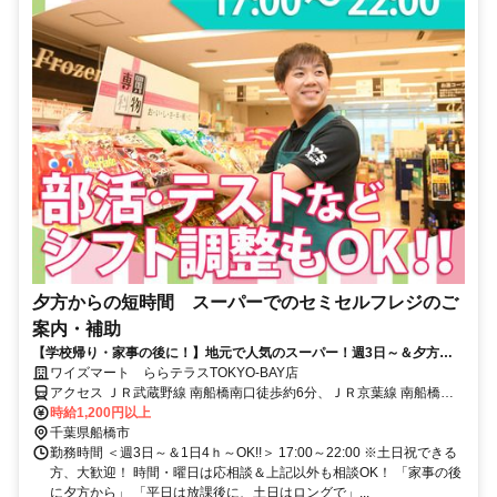
夕方からの短時間 スーパーでのセミセルフレジのご
案内・補助
【学校帰り・家事の後に！】地元で人気のスーパー！週3日～＆夕方か
らの短時間！従業員割引あり
ワイズマート ららテラスTOKYO-BAY店
アクセス ＪＲ武蔵野線 南船橋南口徒歩約6分、ＪＲ京葉線 南船橋南
口徒歩約6分、京成本線 船橋競馬場南口徒歩約20分 JR京葉線「南船
時給1,200円以上
橋駅」直結！
千葉県船橋市
勤務時間 ＜週3日～＆1日4ｈ～OK!!＞ 17:00～22:00 ※土日祝できる
方、大歓迎！ 時間・曜日は応相談＆上記以外も相談OK！ 「家事の後
に夕方から」 「平日は放課後に、土日はロングで」...