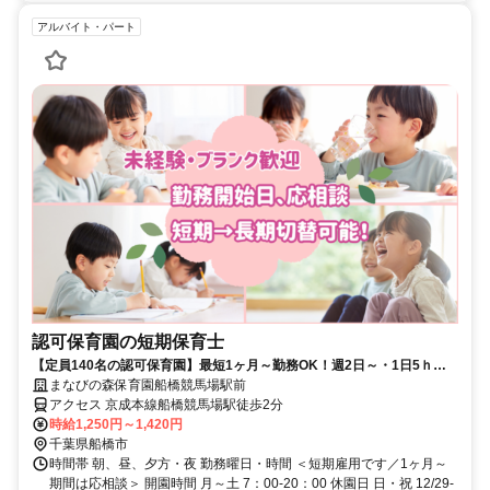
アルバイト・パート
認可保育園の短期保育士
【定員140名の認可保育園】最短1ヶ月～勤務OK！週2日～・1日5ｈ～
応相談★事前見学も大歓迎
まなびの森保育園船橋競馬場駅前
アクセス 京成本線船橋競馬場駅徒歩2分
時給1,250円～1,420円
千葉県船橋市
時間帯 朝、昼、夕方・夜 勤務曜日・時間 ＜短期雇用です／1ヶ月～
期間は応相談＞ 開園時間 月～土 7：00-20：00 休園日 日・祝 12/29-