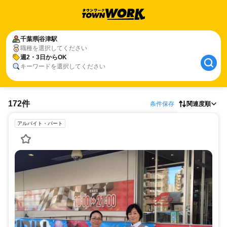
千葉県
谷津駅
職種を選択してください
週2・3日からOK
キーワードを選択してください
172件
条件保存
関連度順
アルバイト・パート