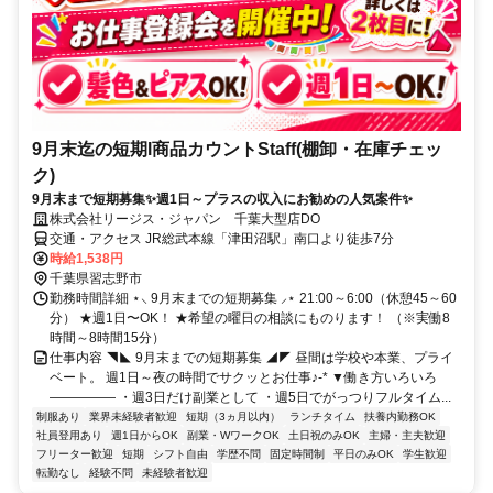
9月末迄の短期l商品カウントStaff(棚卸・在庫チェッ
ク)
9月末まで短期募集✨週1日～プラスの収入にお勧めの人気案件✨
株式会社リージス・ジャパン 千葉大型店DO
交通・アクセス JR総武本線「津田沼駅」南口より徒歩7分
時給1,538円
千葉県習志野市
勤務時間詳細 ⋆⸜ 9月末までの短期募集 ⸝⋆ 21:00～6:00（休憩45～60
分） ★週1日〜OK！ ★希望の曜日の相談にものります！ （※実働8
時間～8時間15分）
仕事内容 ◥◣ 9月末までの短期募集 ◢◤ 昼間は学校や本業、プライ
ベート。 週1日～夜の時間でサクッとお仕事♪-* ▼働き方いろいろ
――――― ・週3日だけ副業として ・週5日でがっつりフルタイム...
制服あり
業界未経験者歓迎
短期（3ヵ月以内）
ランチタイム
扶養内勤務OK
社員登用あり
週1日からOK
副業・WワークOK
土日祝のみOK
主婦・主夫歓迎
フリーター歓迎
短期
シフト自由
学歴不問
固定時間制
平日のみOK
学生歓迎
転勤なし
経験不問
未経験者歓迎