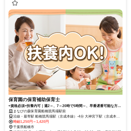
保育園の保育補助保育士
<資格必須>扶養内可｜週2～、7～20時で5時間～、早番遅番可能な方歓
迎｜朝夕は時給UP、駅チカ4分
まなびの森保育園船橋競馬場駅前
沿線・最寄駅 船橋競馬場駅（京成本線）-4分 大神宮下駅（京成本
線）-10分 谷津駅（京成本線）-14分
時給1,250円～1,420円
千葉県船橋市