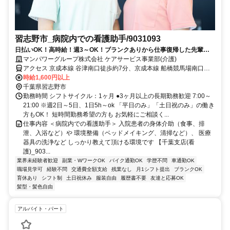
習志野市_病院内での看護助手/9031093
日払いOK！高時給！週3～OK！ブランクありから仕事復帰した先輩や
ミドル世代も多数活躍中♪
マンパワーグループ株式会社 ケアサービス事業部(介護)
アクセス 京成本線 谷津南口徒歩約7分、京成本線 船橋競馬場南口徒
歩約10分、ＪＲ京葉線 南船橋北口徒歩約17分 車・バイク通勤
時給1,600円以上
OK（派遣先による）
千葉県習志野市
勤務時間 シフトサイクル：1ヶ月 ●3ヶ月以上の長期勤務歓迎 7:00～
21:00 ※週2日～5日、1日5h～ok 「平日のみ」「土日祝のみ」の働き
方もOK！ 短時間勤務希望の方も お気軽にご相談く...
仕事内容 ＜病院内での看護助手＞ 入院患者の身体介助（食事、排
泄、入浴など）や 環境整備（ベッドメイキング、清掃など）、 医療
器具の洗浄など しっかり教えて頂ける環境です 【千葉支店(看
護)_903...
業界未経験者歓迎
副業・WワークOK
バイク通勤OK
学歴不問
車通勤OK
職場見学可
経験不問
交通費全額支給
残業なし
月1シフト提出
ブランクOK
育休あり
シフト制
土日祝休み
服装自由
履歴書不要
友達と応募OK
髪型・髪色自由
アルバイト・パート