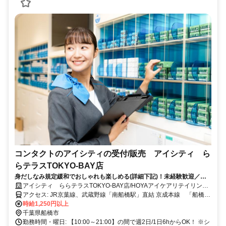
コンタクトのアイシティの受付/販売 アイシティ ら
らテラスTOKYO-BAY店
身だしなみ規定緩和でおしゃれも楽しめる(詳細下記)！未経験歓迎／副
業・WワークOK／ブランクOK／従業員割引 ／待遇充実／昇給あり
アイシティ ららテラスTOKYO-BAY店/HOYAアイケアリテイリング
合同会社
アクセス: JR京葉線、武蔵野線「南船橋駅」直結 京成本線 「船橋競
馬場駅」徒歩15分
時給1,250円以上
千葉県船橋市
勤務時間・曜日: 【10:00～21:00】の間で週2日/1日6hからOK！ ※シ