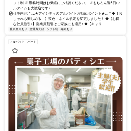
フト制 ※ 勤務時間はお気軽にご相談ください。 ※もちろん週5日/フ
ルタイムも大歓迎です♪
仕事内容: *:｡..★アイシティのアルバイトお勧めポイント★..｡:* ◆【お
しゃれも楽しめる！】髪色・ネイル規定を変更しました！ ◆【お得
な社員割引♪】従業員割引はご家族にも適用♪ ◆【キャリ...
社員登用あり
交通費支給
シフト制
昇給あり
アルバイト・パート