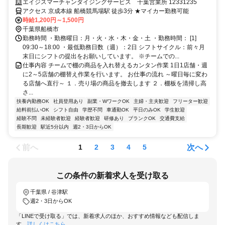
行う簡単軽作業
エイジスマーチャンダイジングサービス 千葉営業所 12331235
アクセス 京成本線 船橋競馬場駅 徒歩3分 ★マイカー勤務可能
時給1,200円～1,500円
千葉県船橋市
勤務時間 ・勤務曜日：月・火・水・木・金・土 ・勤務時間： [1]
09:30～18:00 ・最低勤務日数（週）：2日 シフトサイクル：前々月
末日にシフトの提出をお願いしています。 ※チームでの...
仕事内容 チームで棚の商品を入れ替えるカンタン作業 1日1店舗・週
に2～5店舗の棚替え作業を行います。 お仕事の流れ ～曜日毎に変わ
る店舗へ直行～ １．売り場の商品を撤去します ２．棚板を清掃し高
さ...
扶養内勤務OK
社員登用あり
副業・WワークOK
主婦・主夫歓迎
フリーター歓迎
給料前払いOK
シフト自由
学歴不問
車通勤OK
平日のみOK
学生歓迎
経験不問
未経験者歓迎
経験者歓迎
研修あり
ブランクOK
交通費支給
長期歓迎
駅近5分以内
週2・3日からOK
前へ
次へ
1
2
3
4
5
この条件の新着求人を受け取る
千葉県 / 谷津駅
週2・3日からOK
「LINEで受け取る」では、新着求人のほか、おすすめ情報なども配信しま
す。
詳しくはこちら