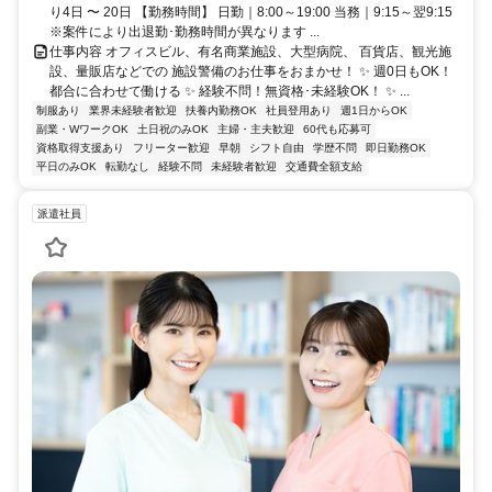
り4日 〜 20日 【勤務時間】 日勤｜8:00～19:00 当務｜9:15～翌9:15
※案件により出退勤･勤務時間が異なります ...
仕事内容 オフィスビル、有名商業施設、大型病院、 百貨店、観光施
設、量販店などでの 施設警備のお仕事をおまかせ！ ✨ 週0日もOK！
都合に合わせて働ける ✨ 経験不問！無資格･未経験OK！ ✨ ...
制服あり
業界未経験者歓迎
扶養内勤務OK
社員登用あり
週1日からOK
副業・WワークOK
土日祝のみOK
主婦・主夫歓迎
60代も応募可
資格取得支援あり
フリーター歓迎
早朝
シフト自由
学歴不問
即日勤務OK
平日のみOK
転勤なし
経験不問
未経験者歓迎
交通費全額支給
派遣社員