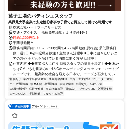
菓子工場のパティシエスタッフ
業界最大手企業で安定性◎家事や子育てと両立して働ける職場です
株式会社ハートフーズサービス
交通・アクセス 「船橋競馬場駅」より徒歩1分！
時給1,200円以上
千葉県船橋市
勤務時間詳細 9:00～17:00の間で4～7時間勤務(要相談) 最低勤務日
数：週3日 ■定年退職者歓迎！主婦さん活躍中 ■日中に働きたいシニ
アの方や 子どもを預けている時間に働く方が 活躍中！
仕事内容 ◆◆事業拡大に伴う 新規スタッフの増員を決定！◆◆ 私た
ちはCMでもお馴染みの H＆Cホールディングスの セレモ・ハートグ
ループです。 超高齢化社会を迎える日本で、 ニーズが拡大してい...
制服あり
業界未経験者歓迎
扶養内勤務OK
主婦・主夫歓迎
フリーター歓迎
バイク通勤OK
学歴不問
車通勤OK
職場見学可
転勤なし
経験不問
未経験者歓迎
経験者歓迎
有資格者歓迎
研修あり
ブランクOK
交通費支給
まかないあり
長期歓迎
フルタイム歓迎
アルバイト・パート