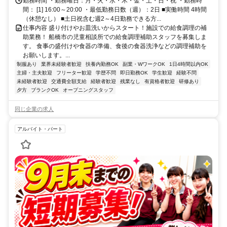
勤務時間 ・勤務曜日：月・火・水・木・金・土・日・祝 ・勤務時
間： [1] 16:00～20:00 ・最低勤務日数（週）：2日 ■実働時間 4時間
（休憩なし） ■土日祝含む週2～4日勤務できる方...
仕事内容 盛り付けやお皿洗いからスタート！施設での給食調理の補
助業務！ 船橋市の児童相談所での給食調理補助スタッフを募集しま
す。 食事の盛付けや食器の準備、食後の食器洗浄などの調理補助を
お願いします。...
制服あり
業界未経験者歓迎
扶養内勤務OK
副業・WワークOK
1日4時間以内OK
主婦・主夫歓迎
フリーター歓迎
学歴不問
即日勤務OK
学生歓迎
経験不問
未経験者歓迎
交通費全額支給
経験者歓迎
残業なし
有資格者歓迎
研修あり
夕方
ブランクOK
オープニングスタッフ
同じ企業の求人
アルバイト・パート