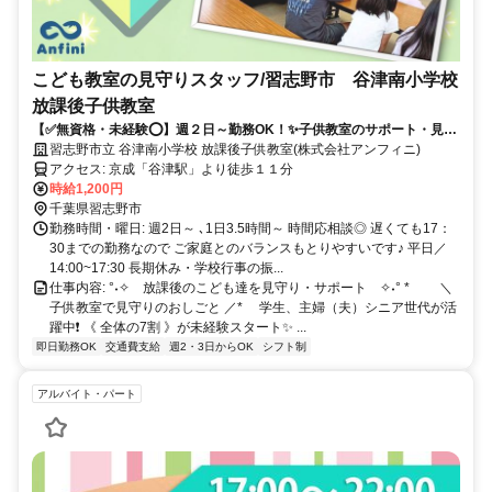
こども教室の見守りスタッフ/習志野市 谷津南小学校
放課後子供教室
【✅無資格・未経験⭕】週２日～勤務OK！✨子供教室のサポート・見守
りタッフ✨《谷津南小放課後子供教室》
習志野市立 谷津南小学校 放課後子供教室(株式会社アンフィニ)
アクセス: 京成「谷津駅」より徒歩１１分
時給1,200円
千葉県習志野市
勤務時間・曜日: 週2日～ ､1日3.5時間～ 時間応相談◎ 遅くても17：
30までの勤務なので ご家庭とのバランスもとりやすいです♪ 平日／
14:00~17:30 長期休み・学校行事の振...
仕事内容: °˖✧ 放課後のこども達を見守り・サポート ✧˖° * ＼
子供教室で見守りのおしごと ／* ⠀ 学生、主婦（夫）シニア世代が活
躍中❗ 《 全体の7割 》が未経験スタート✨ ...
即日勤務OK
交通費支給
週2・3日からOK
シフト制
アルバイト・パート