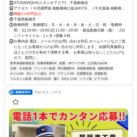
あるウェディングフォトスタジオで勤務☆
STUDIOAQUA(スタジオアクア) 千葉船橋店
アクセス ＪＲ武蔵野線 南船橋南口徒歩約7分、ＪＲ京葉線 南船橋南
口徒歩約7分 JR京葉線「南船橋」駅直結
時給1,140円以上
千葉県船橋市
勤務時間 ・勤務曜日：月・火・水・木・金・土・日・祝 ・勤務時
間： [1] 10:00～19:00 [2] 11:00～20:00 ・最低勤務日数（週）：2日
シフトサイクル：1ヶ月 ○実働４時...
仕事内容 電話・メールでのお問い合わせ対応 ホームページなどご覧
になったお客様からのお問い合わせに対応します。 結婚写真撮影は
ほとんどの方が初めて体験する事。 お客様は知らないことだらけな
ので、質問に...
業界未経験者歓迎
扶養内勤務OK
副業・WワークOK
土日祝のみOK
主婦・主夫歓迎
フリーター歓迎
即日勤務OK
未経験者歓迎
経験者歓迎
ネイルOK
月1シフト提出
夕方
ブランクOK
交通費支給
長期歓迎
フルタイム歓迎
駅近5分以内
週2・3日からOK
シフト制
ピアスOK
アルバイト・パート