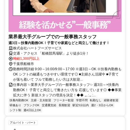
業界最大手グループでの一般事務スタッフ
週3日～扶養内勤務OK！子育てや家庭などと両立して働けます！
株式会社ハートフーズサービス
交通・アクセス 「船橋競馬場駅」より徒歩1分！
時給1,300円以上
千葉県船橋市
勤務時間詳細 9:00～16:00/9:00～17:00 ※週3日～OK ※扶養内勤務も
OK シフトの融通もつきやすい環境です◎ ■主婦さん活躍中 ■子育て
が落ち着いて フルで勤務したい方は大歓迎...
仕事内容 ✨業界大手グループの一般事務スタッフ✨ 週3日～×扶養内
勤務OK！ 子育てと両立して働きたい方を 応援しています◎ ◆◆事業
拡大に伴う 新規スタッフの増員を決定！◆◆ .｡.:.｡.:...
扶養内勤務OK
主婦・主夫歓迎
フリーター歓迎
学歴不問
転勤なし
経験者歓迎
研修あり
ブランクOK
交通費支給
長期歓迎
駅近5分以内
週2・3日からOK
シフト制
週4日以上OK
アルバイト・パート