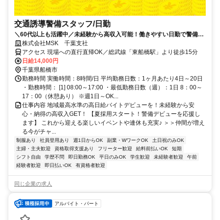
交通誘導警備スタッフ/日勤
＼60代以上も活躍中／未経験から高収入可能！働きやすい日勤で警備員
デビューをしませんか！【月収28万円可能・日払いもOK！】勤務3日前
株式会社MSK 千葉支社
までシフト申請可能！週1日～・短期もOK！未経験者大歓迎！幅広い年
アクセス 現場への直行直帰OK／総武線「東船橋駅」より徒歩15分
代が活躍しています。
日給14,000円
千葉県船橋市
勤務時間 実働時間：8時間/日 平均勤務日数：1ヶ月あたり4日～20日
・勤務時間： [1] 08:00～17:00 ・最低勤務日数（週）：1日 8：00～
17：00（休憩あり） ※週1日～OK...
仕事内容 地域最高水準の高日給バイトデビューを！未経験から安
心・納得の高収入GET！ 【夏採用スタート！警備デビューを応援し
ます】 これから迎える楽しいイベントや連休も充実♪ ＞＞仲間が増え
る今がチャ...
制服あり
社員登用あり
週1日からOK
副業・WワークOK
土日祝のみOK
主婦・主夫歓迎
資格取得支援あり
フリーター歓迎
給料前払いOK
短期
シフト自由
学歴不問
即日勤務OK
平日のみOK
学生歓迎
未経験者歓迎
午前
経験者歓迎
即日払いOK
有資格者歓迎
同じ企業の求人
アルバイト・パート