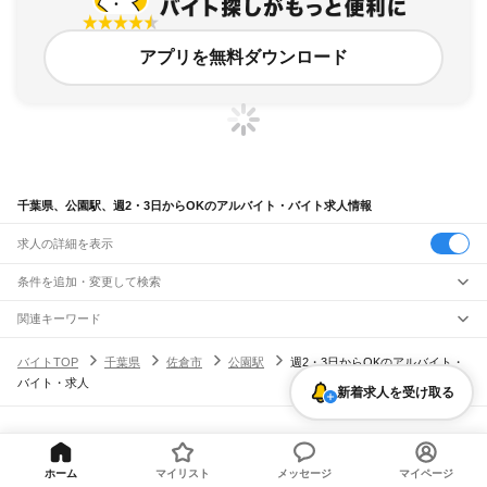
アプリを無料ダウンロード
千葉県、公園駅、週2・3日からOKのアルバイト・バイト求人情報
求人の詳細を表示
条件を追加・変更して検索
市区町村を追加・変更
関連キーワード
完全在宅ワーク 全国
シール貼り 在宅
現在地周辺
ガチャガチャ
犬カフェ
千葉県
駅を追加・変更
バイトTOP
千葉県
佐倉市
公園駅
週2・3日からOKのアルバイト・
千葉県
すべて
バイト・求人
千葉市
すべて
新着求人を受け取る
職種を追加・変更
JR武蔵野線
中央区
花見川区
稲毛区
若葉区
緑区
美浜区
南流山駅
新松戸駅
新八柱駅
東松戸駅
市川大野駅
船橋法典駅
西船橋駅
飲食・フードサービス
銚子市
市川市
船橋市
館山市
木更津市
松戸市
野田市
茂原市
成田市
佐倉市
東金市
特徴を追加・変更
飲食・フードサービス
すべて
ヘルプ・お問い合わせ
サイトマップ
利用規約・プライバシーポリシー
JR中央・総武線
旭市
習志野市
柏市
勝浦市
市原市
流山市
八千代市
我孫子市
鴨川市
鎌ケ谷市
ホールスタッフ
キッチンスタッフ
皿洗い・洗い場
精肉・鮮魚加工
給食調理
人気
[企業]求人広告の掲載相談
市川駅
本八幡駅
下総中山駅
西船橋駅
船橋駅
東船橋駅
津田沼駅
幕張本郷駅
幕張駅
君津市
富津市
浦安市
四街道市
袖ケ浦市
八街市
印西市
白井市
富里市
南房総市
雇用形態を追加・変更
パン屋（ベーカリー）
フードカウンター販売員
バー（BAR）・バーテンダー
ホーム
マイリスト
メッセージ
マイページ
日払いOK
高校生歓迎
学生歓迎
深夜の仕事
髪型・髪色自由
ひげOK
ネイルOK
新検見川駅
稲毛駅
西千葉駅
千葉駅
匝瑳市
香取市
山武市
いすみ市
大網白里市
印旛郡
香取郡
山武郡
長生郡
夷隅郡