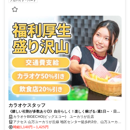
アルバイト・パート
カラオケスタッフ
《嬉しい社割が多数あり◎》自分らしく！楽しく稼げる♪週1日～・日払
いOK！
カラオケBIGECHO(ビッグエコー) ユーカリが丘店
アクセス 山万ユーカリが丘線 地区センター徒歩約3分、山万ユーカリ
が丘線 ユーカリが丘徒歩約3分、京成本線 ユーカリが丘徒歩約3分
時給1,140円～1,425円