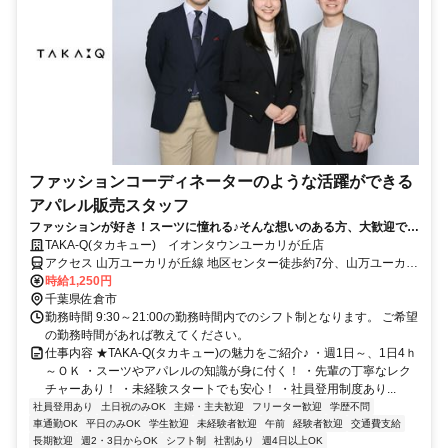
ファッションコーディネーターのような活躍ができる
アパレル販売スタッフ
ファッションが好き！スーツに憧れる♪そんな想いのある方、大歓迎で
す！★あなたのセンスをちょっぴり付け加えて、お客様へご提案◎好き
TAKA-Q(タカキュー) イオンタウンユーカリが丘店
を仕事にしてみませんか★週1日～、1日4ｈ～OK★接客販売が未経験の
アクセス 山万ユーカリが丘線 地区センター徒歩約7分、山万ユーカリ
方も多数活躍中◎アルバイトでも待遇充実♪社割あり／社員登用あり
が丘線 公園徒歩約11分、山万ユーカリが丘線 井野（千葉県）徒歩約
時給1,250円
11分 京成本線［ユーカリが丘駅］より徒歩約12分 山万ユーカリが丘
千葉県佐倉市
線［地区センター駅］より徒歩約7分
勤務時間 9:30～21:00の勤務時間内でのシフト制となります。 ご希望
の勤務時間があれば教えてください。
仕事内容 ★TAKA-Q(タカキュー)の魅力をご紹介♪ ・週1日～、1日4ｈ
～ＯＫ ・スーツやアパレルの知識が身に付く！ ・先輩の丁寧なレク
チャーあり！ ・未経験スタートでも安心！ ・社員登用制度あり...
社員登用あり
土日祝のみOK
主婦・主夫歓迎
フリーター歓迎
学歴不問
車通勤OK
平日のみOK
学生歓迎
未経験者歓迎
午前
経験者歓迎
交通費支給
長期歓迎
週2・3日からOK
シフト制
社割あり
週4日以上OK