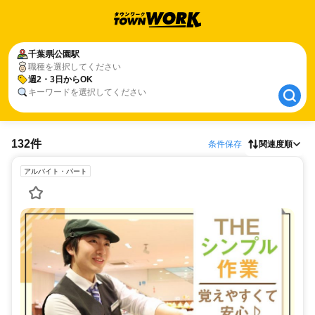
千葉県
千葉県
公園駅
公園駅
職種を選択してください
週2・3日からOK
週2・3日からOK
キーワードを選択してください
132件
条件保存
関連度順
アルバイト・パート