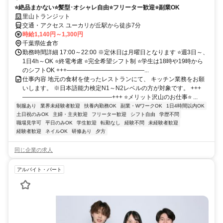
⭐絶品まかない⭐髪型･オシャレ自由⭐フリーター歓迎⭐副業OK
里山トランジット
交通・アクセス ユーカリが丘駅から徒歩7分
時給1,140円～1,300円
千葉県佐倉市
勤務時間詳細 17:00～22:00 ※定休日は月曜日となります ⭐週3日～、
1日4h～OK ⭐終電考慮 ⭐完全希望シフト制 ⭐学生は18時や19時から
のシフトOK +++—————————————...
仕事内容 地元の食材を使ったレストランにて、 キッチン業務をお願
いします。 ※日本語能力検定N1～N2レベルの方が対象です。 +++
———————————————+++ ⭐メリット沢山のお仕事⭐ ...
制服あり
業界未経験者歓迎
扶養内勤務OK
副業・WワークOK
1日4時間以内OK
土日祝のみOK
主婦・主夫歓迎
フリーター歓迎
シフト自由
学歴不問
職場見学可
平日のみOK
学生歓迎
転勤なし
経験不問
未経験者歓迎
経験者歓迎
ネイルOK
研修あり
夕方
同じ企業の求人
アルバイト・パート