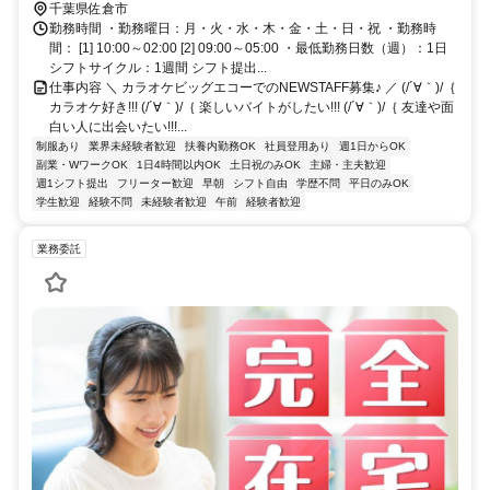
千葉県佐倉市
勤務時間 ・勤務曜日：月・火・水・木・金・土・日・祝 ・勤務時
間： [1] 10:00～02:00 [2] 09:00～05:00 ・最低勤務日数（週）：1日
シフトサイクル：1週間 シフト提出...
仕事内容 ＼ カラオケビッグエコーでのNEWSTAFF募集♪ ／ (/´∀｀)/｛
カラオケ好き!!! (/´∀｀)/｛ 楽しいバイトがしたい!!! (/´∀｀)/｛ 友達や面
白い人に出会いたい!!!...
制服あり
業界未経験者歓迎
扶養内勤務OK
社員登用あり
週1日からOK
副業・WワークOK
1日4時間以内OK
土日祝のみOK
主婦・主夫歓迎
週1シフト提出
フリーター歓迎
早朝
シフト自由
学歴不問
平日のみOK
学生歓迎
経験不問
未経験者歓迎
午前
経験者歓迎
業務委託