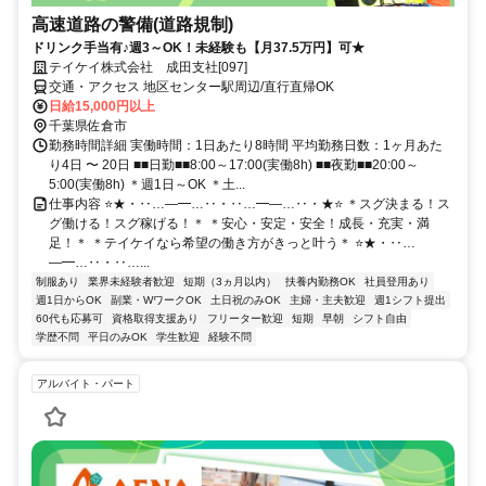
高速道路の警備(道路規制)
ドリンク手当有♪週3～OK！未経験も【月37.5万円】可★
テイケイ株式会社 成田支社[097]
交通・アクセス 地区センター駅周辺/直行直帰OK
日給15,000円以上
千葉県佐倉市
勤務時間詳細 実働時間：1日あたり8時間 平均勤務日数：1ヶ月あた
り4日 〜 20日 ■■日勤■■8:00～17:00(実働8h) ■■夜勤■■20:00～
5:00(実働8h) ＊週1日～OK ＊土...
仕事内容 ⭐★・‥…―━…‥・‥…━―…‥・★⭐ ＊スグ決まる！ス
グ働ける！スグ稼げる！＊ ＊安心・安定・安全！成長・充実・満
足！＊ ＊テイケイなら希望の働き方がきっと叶う＊ ⭐★・‥…
―━…‥・‥…...
制服あり
業界未経験者歓迎
短期（3ヵ月以内）
扶養内勤務OK
社員登用あり
週1日からOK
副業・WワークOK
土日祝のみOK
主婦・主夫歓迎
週1シフト提出
60代も応募可
資格取得支援あり
フリーター歓迎
短期
早朝
シフト自由
学歴不問
平日のみOK
学生歓迎
経験不問
アルバイト・パート