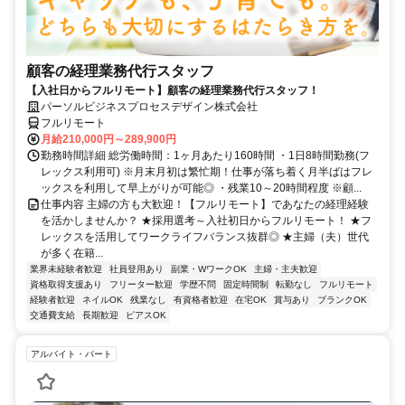
顧客の経理業務代行スタッフ
【入社日からフルリモート】顧客の経理業務代行スタッフ！
パーソルビジネスプロセスデザイン株式会社
フルリモート
月給210,000円～289,900円
勤務時間詳細 総労働時間：1ヶ月あたり160時間 ・1日8時間勤務(フ
レックス利用可) ※月末月初は繁忙期！仕事が落ち着く月半ばはフレ
ックスを利用して早上がりが可能◎ ・残業10～20時間程度 ※顧...
仕事内容 主婦の方も大歓迎！【フルリモート】であなたの経理経験
を活かしませんか？ ★採用選考～入社初日からフルリモート！ ★フ
レックスを活用してワークライフバランス抜群◎ ★主婦（夫）世代
が多く在籍...
業界未経験者歓迎
社員登用あり
副業・WワークOK
主婦・主夫歓迎
資格取得支援あり
フリーター歓迎
学歴不問
固定時間制
転勤なし
フルリモート
経験者歓迎
ネイルOK
残業なし
有資格者歓迎
在宅OK
賞与あり
ブランクOK
交通費支給
長期歓迎
ピアスOK
アルバイト・パート