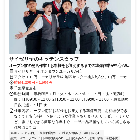
サイゼリヤのキッチンスタッフ
オープン前の開店作業！お客様をお迎えするまでの準備作業が中心♪Wワ
ークOK、シフト相談◎
サイゼリヤ イオンタウンユーカリが丘
アクセス 山万ユーカリが丘線 地区センター徒歩約8分、山万ユーカリ
が丘線 公園徒歩約10分
時給1,200円～1,500円
千葉県佐倉市
勤務時間 ・勤務曜日：月・火・水・木・金・土・日・祝 ・勤務時
間： [1] 09:00～12:00 [2] 10:00～12:00 [3] 09:00～11:00 ・最低勤務
日数（週）：1日 ★...
仕事内容 オープン前にお客様をお迎えする準備専属！お料理ができ
なくても安心♪包丁を使うような作業もありません サラダ、ドリアな
ど、誰でもできる簡単な作業中心！一品一品準備をしていく楽しさも
体験◎コツコ...
短期（3ヵ月以内）
扶養内勤務OK
社員登用あり
週1日からOK
副業・WワークOK
1日4時間以内OK
土日祝のみOK
短期
早朝
学歴不問