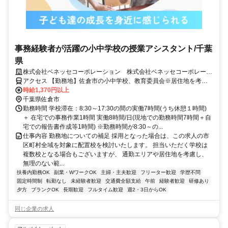
事務経験者が活躍の小中学校の授業アシスタント/千葉
県
株式会社ベネッセコーポレーション 株式会社ベネッセコーポレーシ
ョン(千葉県佐倉市西ユーカリが丘3丁目)
アクセス 【勤務地】佐倉市の小中学校、教育委員会※居住地を考慮
の上、決定 ＜採用となった場合は、この求人の市区町村全域を対象
時給1,370円以上
に配置校を検討いたします。担当いただく学校は複数校となる場合も
千葉県佐倉市
ございますが、通勤エリアや居住地を考慮し、無理のない範囲でご勤
勤務時間 学校滞在：8:30～17:30の間の実働7時間(うち休憩１時間)
務いただけるよう、最終的にはご相談の上で決定いたします。＞
＋ 在宅での事務作業1時間 実働8時間/日(現地での勤務時間7時間＋自
宅での報告書作成等1時間) ※勤務時間が8:30～の...
仕事内容 勤務地についての補足 採用となった場合は、この求人の市
区町村全域を対象に配置校を検討いたします。 担当いただく学校は
複数校となる場合もございますが、 通勤エリアや居住地を考慮し、
無理のない範...
扶養内勤務OK
副業・WワークOK
主婦・主夫歓迎
フリーター歓迎
学歴不問
固定時間制
転勤なし
未経験者歓迎
交通費全額支給
午前
経験者歓迎
研修あり
夕方
ブランクOK
長期歓迎
フルタイム歓迎
週2・3日からOK
同じ企業の求人