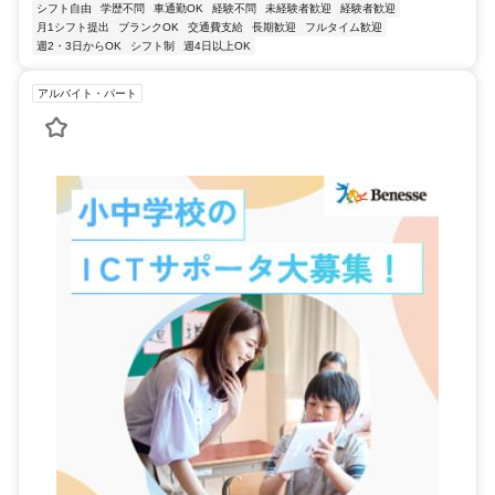
シフト自由
学歴不問
車通勤OK
経験不問
未経験者歓迎
経験者歓迎
月1シフト提出
ブランクOK
交通費支給
長期歓迎
フルタイム歓迎
週2・3日からOK
シフト制
週4日以上OK
アルバイト・パート