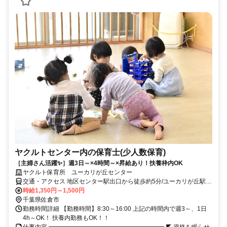
ヤクルトセンター内の保育士(少人数保育)
［主婦さん活躍✨］週3日～×4時間～×昇給あり！扶養枠内OK
ヤクルト保育所 ユーカリが丘センター
交通・アクセス 地区センター駅出口から徒歩約5分/ユーカリが丘駅出
口から徒歩約5分/ユーカリが丘駅北出口から徒歩約6分
時給1,350円～1,500円
千葉県佐倉市
勤務時間詳細 【勤務時間】8:30～16:00 上記の時間内で週3～、1日
4h～OK！ 扶養内勤務もOK！！
仕事内容 ━━━━━━━━━━━━━━━━━━━ ◤ 資格を眠らせ