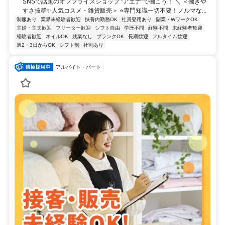
SNSで話題のオフプライスショップ "アエナ"で働こう！ ＼ ＜働きや
すさ抜群✨人気コスメ・雑貨販売＞ ⭐専門知識一切不要！ノルマな...
制服あり
業界未経験者歓迎
扶養内勤務OK
社員登用あり
副業・WワークOK
主婦・主夫歓迎
フリーター歓迎
シフト自由
学歴不問
経験不問
未経験者歓迎
経験者歓迎
ネイルOK
残業なし
ブランクOK
長期歓迎
フルタイム歓迎
週2・3日からOK
シフト制
社割あり
アルバイト・パート