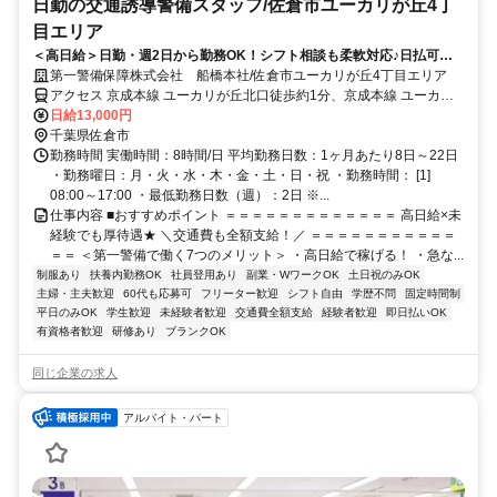
日勤の交通誘導警備スタッフ/佐倉市ユーカリが丘4丁
目エリア
＜高日給＞日勤・週2日から勤務OK！シフト相談も柔軟対応♪日払可◎
未経験歓迎★
第一警備保障株式会社 船橋本社/佐倉市ユーカリが丘4丁目エリア
アクセス 京成本線 ユーカリが丘北口徒歩約1分、京成本線 ユーカリ
が丘北口徒歩約1分、山万ユーカリが丘線 地区センター徒歩約7分 直
日給13,000円
行直帰OK＊交通費全額支給＊
千葉県佐倉市
勤務時間 実働時間：8時間/日 平均勤務日数：1ヶ月あたり8日～22日
・勤務曜日：月・火・水・木・金・土・日・祝 ・勤務時間： [1]
08:00～17:00 ・最低勤務日数（週）：2日 ※...
仕事内容 ■おすすめポイント ＝＝＝＝＝＝＝＝＝＝＝＝＝ 高日給×未
経験でも厚待遇★ ＼交通費も全額支給！／ ＝＝＝＝＝＝＝＝＝＝＝
＝＝ ＜第一警備で働く7つのメリット＞ ・高日給で稼げる！ ・急な...
制服あり
扶養内勤務OK
社員登用あり
副業・WワークOK
土日祝のみOK
主婦・主夫歓迎
60代も応募可
フリーター歓迎
シフト自由
学歴不問
固定時間制
平日のみOK
学生歓迎
未経験者歓迎
交通費全額支給
経験者歓迎
即日払いOK
有資格者歓迎
研修あり
ブランクOK
同じ企業の求人
アルバイト・パート