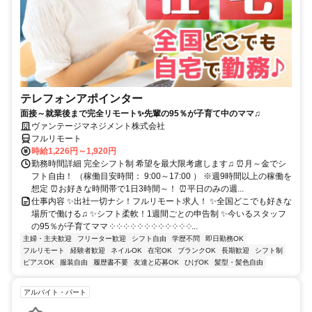
テレフォンアポインター
面接～就業後まで完全リモート✨先輩の95％が子育て中のママ♫
ヴァンテージマネジメント株式会社
フルリモート
時給1,226円～1,920円
勤務時間詳細 完全シフト制 希望を最大限考慮します♫ ⏰月～金でシ
フト自由！ （稼働目安時間： 9:00～17:00 ） ※週9時間以上の稼働を
想定 ⏰お好きな時間帯で1日3時間～！ ⏰平日のみの週...
仕事内容 ✨出社一切ナシ！フルリモート求人！ ✨全国どこでも好きな
場所で働ける♫ ✨シフト柔軟！1週間ごとの申告制 ✨今いるスタッフ
の95％が子育てママ ༶ ༶ ༶ ༶ ༶ ༶ ༶ ༶ ༶ ༶ ༶ ༶...
主婦・主夫歓迎
フリーター歓迎
シフト自由
学歴不問
即日勤務OK
フルリモート
経験者歓迎
ネイルOK
在宅OK
ブランクOK
長期歓迎
シフト制
ピアスOK
服装自由
履歴書不要
友達と応募OK
ひげOK
髪型・髪色自由
アルバイト・パート