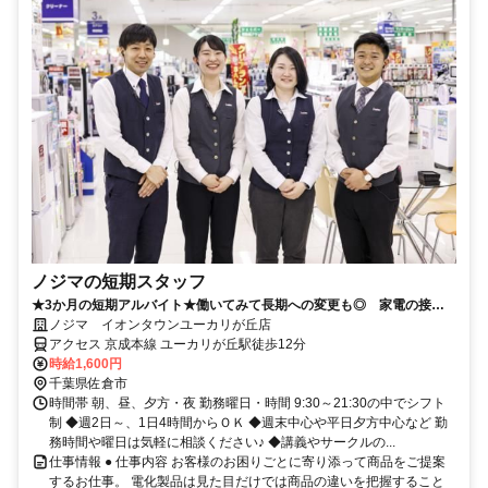
ノジマの短期スタッフ
★3か月の短期アルバイト★働いてみて長期への変更も◎ 家電の接客
のお仕事です！
ノジマ イオンタウンユーカリが丘店
アクセス 京成本線 ユーカリが丘駅徒歩12分
時給1,600円
千葉県佐倉市
時間帯 朝、昼、夕方・夜 勤務曜日・時間 9:30～21:30の中でシフト
制 ◆週2日～、1日4時間からＯＫ ◆週末中心や平日夕方中心など 勤
務時間や曜日は気軽に相談ください♪ ◆講義やサークルの...
仕事情報 ● 仕事内容 お客様のお困りごとに寄り添って商品をご提案
するお仕事。 電化製品は見た目だけでは商品の違いを把握すること