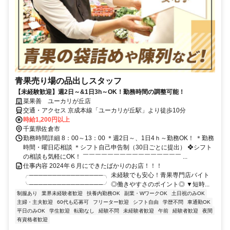
青果売り場の品出しスタッフ
【未経験歓迎】週2日～&1日3h～OK！勤務時間の調整可能！
菜果善 ユーカリが丘店
交通・アクセス 京成本線「ユーカリが丘駅」より徒歩10分
時給1,200円以上
千葉県佐倉市
勤務時間詳細 8：00～13：00 ＊週2日～、1日4ｈ～勤務OK！ ＊勤務
時間・曜日応相談 ＊シフト自己申告制（30日ごとに提出） ❖シフト
の相談も気軽にOK！ ￣￣￣￣￣￣￣￣￣￣￣￣￣￣￣￣ ...
仕事内容 2024年６月にできたばかりのお店！！！
╭────────────────╮ 未経験でも安心！青果専門店バイト
╰────────────────╯ ◎働きやすさのポイント◎ ▼短時...
制服あり
業界未経験者歓迎
扶養内勤務OK
副業・WワークOK
土日祝のみOK
主婦・主夫歓迎
60代も応募可
フリーター歓迎
シフト自由
学歴不問
車通勤OK
平日のみOK
学生歓迎
転勤なし
経験不問
未経験者歓迎
午前
経験者歓迎
夜間
有資格者歓迎