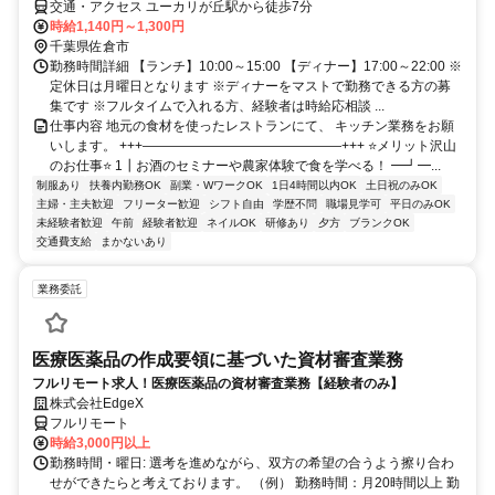
交通・アクセス ユーカリが丘駅から徒歩7分
時給1,140円～1,300円
千葉県佐倉市
勤務時間詳細 【ランチ】10:00～15:00 【ディナー】17:00～22:00 ※
定休日は月曜日となります ※ディナーをマストで勤務できる方の募
集です ※フルタイムで入れる方、経験者は時給応相談 ...
仕事内容 地元の食材を使ったレストランにて、 キッチン業務をお願
いします。 +++———————————————+++ ⭐メリット沢山
のお仕事⭐ 1┃お酒のセミナーや農家体験で食を学べる！ ━┛━...
制服あり
扶養内勤務OK
副業・WワークOK
1日4時間以内OK
土日祝のみOK
主婦・主夫歓迎
フリーター歓迎
シフト自由
学歴不問
職場見学可
平日のみOK
未経験者歓迎
午前
経験者歓迎
ネイルOK
研修あり
夕方
ブランクOK
交通費支給
まかないあり
業務委託
医療医薬品の作成要領に基づいた資材審査業務
フルリモート求人！医療医薬品の資材審査業務【経験者のみ】
株式会社EdgeX
フルリモート
時給3,000円以上
勤務時間・曜日: 選考を進めながら、双方の希望の合うよう擦り合わ
せができたらと考えております。 （例） 勤務時間：月20時間以上 勤