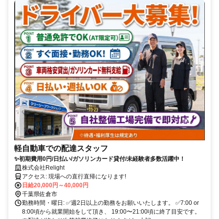
軽自動車での配達スタッフ
✨初期費用0円/日払い/ガソリンカード貸付/未経験者多数活躍中！
株式会社Relight
アクセス: 現場への直行直帰になります!
日給20,000円～40,000円
千葉県佐倉市
勤務時間・曜日: ✅週2日以上の勤務をお願いいたします。 ✅7:00 or
8:00頃から就業開始をして頂き、 19:00〜21:00頃に終了目安です。