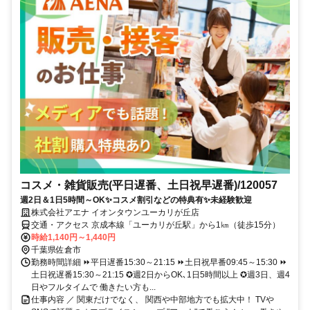
コスメ・雑貨販売(平日遅番、土日祝早遅番)/120057
週2日＆1日5時間～OK✨コスメ割引などの特典有✨未経験歓迎
株式会社アエナ イオンタウンユーカリが丘店
交通・アクセス 京成本線「ユーカリが丘駅」から1㎞（徒歩15分）
時給1,140円～1,440円
千葉県佐倉市
勤務時間詳細 ⏩平日遅番15:30～21:15 ⏩土日祝早番09:45～15:30 ⏩
土日祝遅番15:30～21:15 ✪週2日からOK､1日5時間以上 ✪週3日、週4
日やフルタイムで 働きたい方も...
仕事内容 ／ 関東だけでなく、 関西や中部地方でも拡大中！ TVや