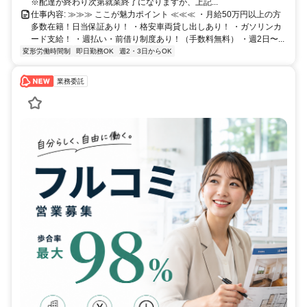
※配達が終わり次第就業終了になりますが、上記...
仕事内容: ≫≫≫ ここが魅力ポイント ≪≪≪ ・月給50万円以上の方
多数在籍！日当保証あり！ ・格安車両貸し出しあり！ ・ガソリンカ
ード支給！ ・週払い・前借り制度あり！（手数料無料） ・週2日〜...
変形労働時間制
即日勤務OK
週2・3日からOK
業務委託