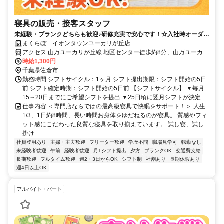
寝具の販売・接客スタッフ
未経験・ブランクどちらも歓迎♪研修充実で安心です！☆入社時オーダー
メイド枕プレゼント☆
まくらぼ イオンタウンユーカリが丘店
アクセス 山万ユーカリが丘線 地区センター徒歩約8分、山万ユーカリ
が丘線 公園徒歩約10分、山万ユーカリが丘線 井野（千葉県）徒歩約
時給1,300円
11分
千葉県佐倉市
勤務時間 シフトサイクル：1ヶ月 シフト提出期限：シフト開始の5日
前 シフト確定時期：シフト開始の5日前 【シフトサイクル】 ▼毎月
15～20日までにご希望シフトを提出 ▼25日頃に翌月シフトが決定...
仕事内容 ＜専門店ならではの最高級寝具で快眠をサポート！＞ 人生
1/3、1日約8時間、長い時間お身体をゆだねるのが寝具。 質感やフィ
ット感にこだわった良質な寝具を取り揃えています。 試し寝、試し
掛け...
社員登用あり
主婦・主夫歓迎
フリーター歓迎
学歴不問
職場見学可
転勤なし
未経験者歓迎
午前
経験者歓迎
月1シフト提出
夕方
ブランクOK
交通費支給
長期歓迎
フルタイム歓迎
週2・3日からOK
シフト制
社割あり
長期休暇あり
週4日以上OK
アルバイト・パート