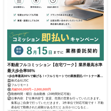
不動産フルコミッション【在宅ワーク】業界最高水準
最大歩合率98%
<歩合率最高98%で稼げる！>フルリモートでの業務委託パートナー募
集！1件単位で対応可能！
株式会社JSC
フルリモート
月給500,000円～2,000,000円
勤務時間・曜日: 自由勤務（24時間対応可能）
仕事内容: 【*仕事内容*】 賃貸、売買の営業を行っていただきます。
集客はご自身で行っていただきます。 1件単位で対応可能です！ 不動
産会社で勤務された経験がある方だと お分かりになると...