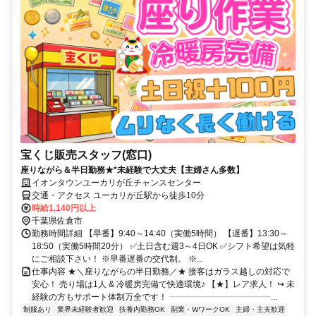
宝くじ販売スタッフ(窓口)
座りながら＆半日勤務★*未経験で大丈夫【主婦さん多数】
イオンタウンユーカリが丘チャンスセンター
交通・アクセス ユーカリが丘駅から徒歩10分
時給1,140円以上
千葉県佐倉市
勤務時間詳細 【早番】9:40～14:40（実働5時間） 【遅番】13:30～
18:50（実働5時間20分） ✅土日含む週3～4日OK ✅シフト希望は気軽
にご相談下さい！ ※早番遅番の交代制。 ※...
仕事内容 ★＼座りながらの半日勤務／★ 接客はガラス越しの対応で
安心！ 売り場は1人 & 冷暖房完備で快適環境♪ 【★】レア求人！ ↪ 未
経験の方もサポート体制万全です！ ┈┈┈┈┈┈┈┈┈┈┈┈...
制服あり
業界未経験者歓迎
扶養内勤務OK
副業・WワークOK
主婦・主夫歓迎