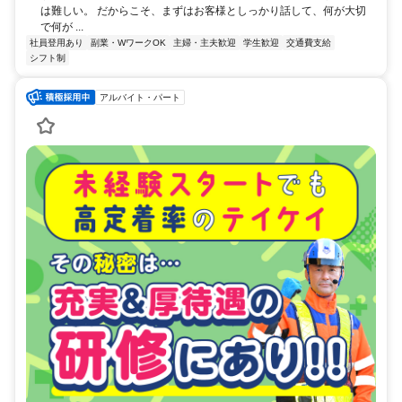
は難しい。 だからこそ、まずはお客様としっかり話して、何が大切
で何が ...
社員登用あり
副業・WワークOK
主婦・主夫歓迎
学生歓迎
交通費支給
シフト制
アルバイト・パート