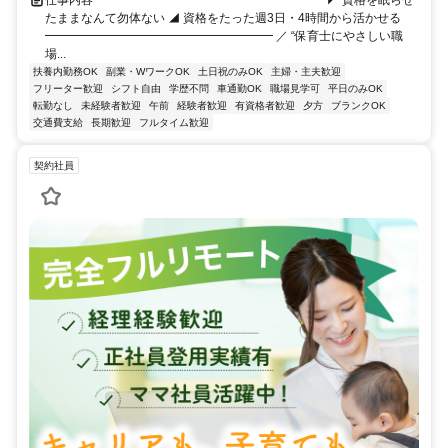
たままなんて勿体ない ◢ 資格をたった週3日・4時間から活かせる
━━━━━━━━━━━━━━━━━━━ ／ “保育士にやさしい職
場...
扶養内勤務OK
副業・WワークOK
土日祝のみOK
主婦・主夫歓迎
フリーター歓迎
シフト自由
学歴不問
車通勤OK
職場見学可
平日のみOK
転勤なし
未経験者歓迎
午前
経験者歓迎
有資格者歓迎
夕方
ブランクOK
交通費支給
長期歓迎
フルタイム歓迎
契約社員