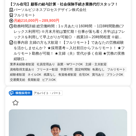
【フル在宅】顧客の給与計算・社会保険手続き業務代行スタッフ！
パーソルビジネスプロセスデザイン株式会社
フルリモート
月給210,000円～289,900円
勤務時間詳細 総労働時間：1ヶ月あたり160時間 ・1日8時間勤務(フ
レックス利用可) ※月末月初は繁忙期！仕事が落ち着く月半ばはフレ
ックスを利用して早上がりが可能◎ ・残業10～20時間程度 ※顧...
仕事内容 主婦の方も大歓迎！【フルリモート】であなたの労務経験
を活かしませんか？ ★採用選考～入社初日からフルリモート！ ★フ
ルリモート勤務が可能！ ★主婦（夫）世代が多く在籍 ★労務の実務
経験(1...
業界未経験者歓迎
社員登用あり
副業・WワークOK
主婦・主夫歓迎
資格取得支援あり
フリーター歓迎
学歴不問
固定時間制
転勤なし
フルリモート
経験者歓迎
ネイルOK
残業なし
有資格者歓迎
在宅OK
賞与あり
ブランクOK
交通費支給
長期歓迎
ピアスOK
アルバイト・パート