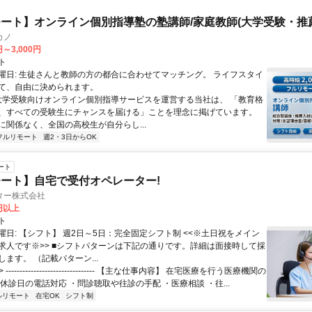
ート】オンライン個別指導塾の塾講師/家庭教師(大学受験・推
カノ
円～3,000円
ト
曜日: 生徒さんと教師の方の都合に合わせてマッチング。 ライフスタイ
て、自由に決められます。
 大学受験向けオンライン個別指導サービスを運営する当社は、 「教育格
、すべての受験生にチャンスを届ける」ことを理念に掲げています。
に関係なく、全国の高校生が自分らし...
フルリモート
週2・3日からOK
ート
ート】自宅で受付オペレーター!
ター株式会社
0円以上
ト
曜日: 【シフト】 週2日～5日：完全固定シフト制 <<※土日祝をメイン
求人です※>> ■シフトパターンは下記の通りです。詳細は面接時して採
ます。 （記載パターン...
 -------------------------------- 【主な仕事内容】 在宅医療を行う医療機関の
休診日の電話対応 ・問診聴取や往診の手配 ・医療相談 ・往...
ルリモート
在宅OK
シフト制