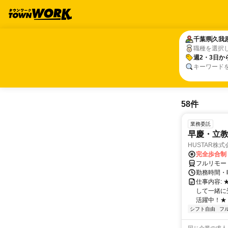
千葉県
千葉県
久我
久我
職種を選択
週2・3日か
週2・3日か
キーワード
58件
業務委託
早慶・立教
HUSTAR株式
完全歩合制
フルリモー
勤務時間・曜
仕事内容:
して一緒に
活躍中！★
シフト自由
フ