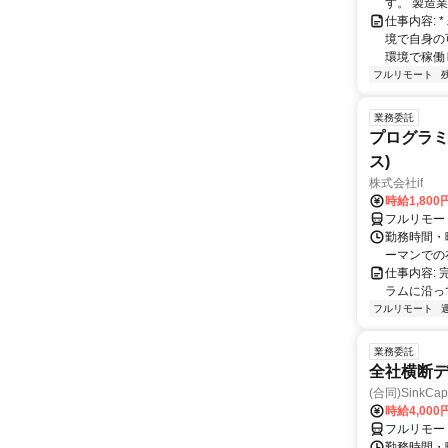
す。 製造
仕事内容:
境で自身の
環境で稼働し
フルリモート
業務委託
プログラミ
ス)
株式会社if
時給1,800
フルリモー
勤務時間・曜
ーマンでの
仕事内容:
ラムに沿っ
フルリモート
業務委託
全社横断
(合同)SinkCapi
時給4,000
フルリモー
勤務時間・曜