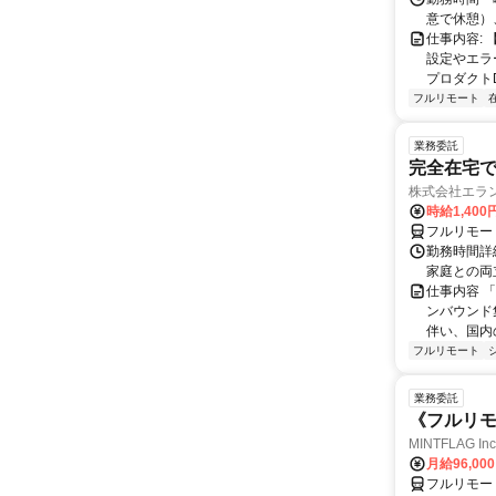
意で休憩）
仕事内容:
設定やエラ
プロダクトDB
フルリモート
業務委託
完全在宅
株式会社エラ
時給1,400
フルリモー
勤務時間詳細
家庭との両
仕事内容 
ンバウンド
伴い、国内
フルリモート
業務委託
《フルリモ
MINTFLAG 
月給96,00
フルリモー