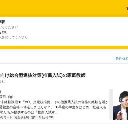
原駅
原駅
してください
らOK
らOK
を選択してください
条件保
向け総合型選抜対策(推薦入試)の家庭教師
会社
ト
日: 自由
 ★未経験歓迎★「AO、指定校推薦、その他推薦入試の合格の経験を活か
受験生の合格へ伴走しませんか？」 ★早慶の学生をはじめ、社会人も
 私たちが提供するのは「推薦入試対...
ルリモート
完全歩合制
週2・3日からOK