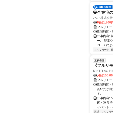
完全在宅の
ZAZA株式会社
時給1,800
フルリモー
勤務時間・
仕事内容: 
ー。 架電
ローチによる
フルリモート
業務委託
《フルリモ
MINTFLAG 
月給150,0
フルリモー
勤務時間・曜
あいだが目
す。
仕事内容: 
画・運営担
イベント・キ
英語
フルリモ