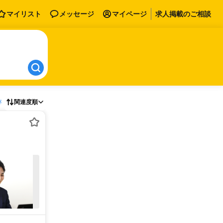
マイリスト
メッセージ
マイページ
求人掲載のご相談
存
関連度順