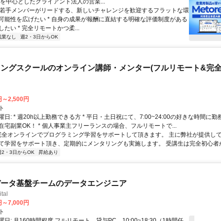
業を中心としたクライアント法人の営業...
 * 若手メンバーがリードする、新しいチャレンジを歓迎するフラットな環
可能性を広げたい * 自身の成果が報酬に直結する明確な評価制度がある
たい * 完全リモートかつ柔...
残業なし
週2・3日からOK
ングスクールのオンライン講師・メンター(フルリモート&完
円～2,500円
ト
日: * 週20h以上勤務できる方 * 平日・土日祝にて、7:00~24:00の好きな時間に勤
在宅副業OK！ * 個人事業主フリーランスの場合、フルリモートで...
 完全オンラインでプログラミング学習をサポートして頂きます。 主に弊社が提供し
て学習をサポート頂き、定期的にメンタリングも実施します。 受講生は完全初心者から
週2・3日からOK
昇給あり
データ基盤チームのデータエンジニア
tal
円～7,000円
ト
日: 月160時間程度 フルリモート、貸与PC、10:00~18:30（1時間任