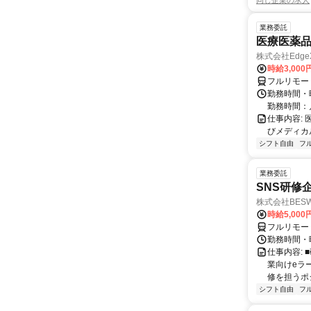
同じ企業の求人
業務委託
医療医薬
株式会社Edge
時給3,00
フルリモー
勤務時間・
勤務時間：
仕事内容:
びメディカル
シフト自由
フ
業務委託
SNS研修
株式会社BES
時給5,000
フルリモー
勤務時間・
仕事内容:
業向けeラ
修を担うポ
シフト自由
フ