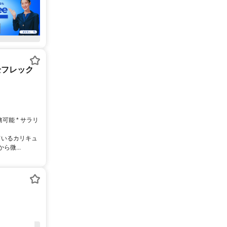
全フレック
務可能 * サラリ
ているカリキュ
微...