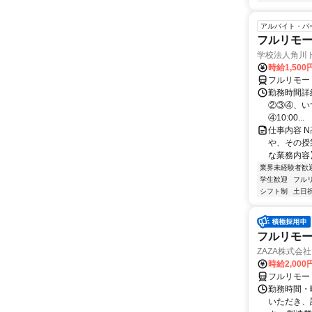
アルバイト・パ
フルリモ
学校法人角川
時給1,50
フルリモー
勤務時間詳
②③④、いずれ
④10:00...
仕事内容 
や、その授
な業務内容】
業界未経験者歓
学生歓迎
フル
シフト制
土日
フルリモー
ZAZA株式会社
時給2,000
フルリモー
勤務時間・
いただき、