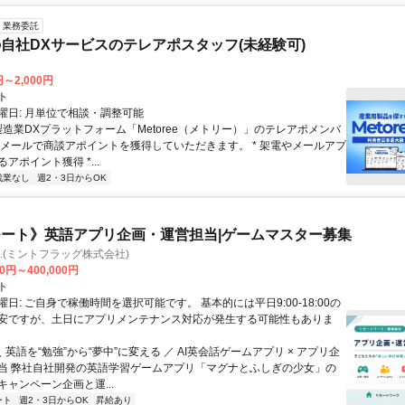
業務委託
自社DXサービスのテレアポスタッフ(未経験可)
円～2,000円
ト
曜日: 月単位で相談・調整可能
製造業DXプラットフォーム「Metoree（メトリー）」のテレアポメンバ
やメールで商談アポイントを獲得していただきます。 * 架電やメールアプ
アポイント獲得 *...
残業なし
週2・3日からOK
ート》英語アプリ企画・運営担当|ゲームマスター募集
Inc.(ミントフラッグ株式会社)
00円～400,000円
ト
日: ご自身で稼働時間を選択可能です。 基本的には平日9:00-18:00の
安ですが、土日にアプリメンテナンス対応が発生する可能性もありま
＼ 英語を“勉強”から“夢中”に変える ／ AI英会話ゲームアプリ × アプリ企
当 弊社自社開発の英語学習ゲームアプリ「マグナとふしぎの少女」の
ャンペーン企画と運...
ート
週2・3日からOK
昇給あり