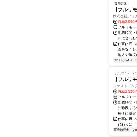
業務委託
【フルリモ
株式会社アリ
時給2,000
フルリモー
勤務時間・
ルに合わせ
仕事内容:
差をなくし
地方や環境
週1日からOK
アルバイト・パ
【フルリモ
ファストドク
時給1,52
フルリモー
勤務時間・
に勤務する
用後に決定し
仕事内容: >>
代わりに ・
固定時間制
フ