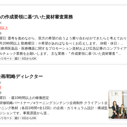
品の作成要領に基づいた資材審査業務
X
0円以上
ト
曜日: 選考を進めながら、双方の希望の合うよう擦り合わせができたらと考えており
月20時間以上 勤務曜日：※希望があればなるべくお応えします。 休暇・休日：...
 医療用医薬品・医療機器に関するプロモーション資材および広告記事のコンプライアン
チェック業務をお願いします。 主な業務： * 作成要領に基づいた資材審査 * ...
ルリモート
週2・3日からOK
企画/戦略ディレクター
W
円
ト
曜日: ・週10時間以上の稼働想定
 ■研修戦略パートナー／eラーニングコンテンツ企画制作 クライアント企
ーニング教材（各回1時間×全12回）の企画・カリキュラム設計・構成監
ジションです。事業課題から逆...
ルリモート
週2・3日からOK