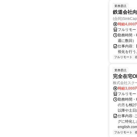
業務委託
鉄道会社
(合同)SinkCapi
時給4,000
フルリモー
勤務時間・曜
週に数回）
仕事内容: 
視化を行う
フルリモート
業務委託
完全在宅O
株式会社スク
時給3,000
フルリモー
勤務時間・
の方も検討
以降や土日に
仕事内容:
グに特化した英
english.com
フルリモート