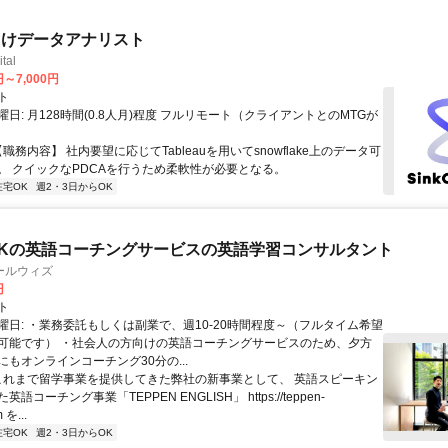
向けデータアナリスト
tal
円～7,000円
ト
日: 月128時間(0.8人月)程度​ フルリモート（クライアントとのMTGが
【職務内容】 社内要望に応じてTableauを用いてsnowflake上のデータ可
。 クイックなPDCAを行うため柔軟性が必要となる。
在宅OK
週2・3日からOK
Kの英語コーチングサービスの英語学習コンサルタント
ールウィズ
円
ト
曜日: ・業務委託もしくは副業で、週10-20時間程度～（フルタイム希望
可能です） ・社会人の方向けの英語コーチングサービスのため、夕方
もオンラインコーチング30分の...
 これまで留学事業を提供してきた弊社の新事業として、 英語スピーキン
語コーチング事業「TEPPEN ENGLISH」 https://teppen-
 を...
在宅OK
週2・3日からOK