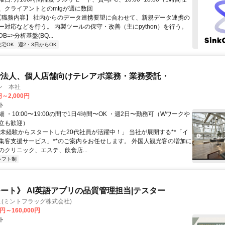
、クライアントとのmtgが週に数回
 【職務内容】 社内からのデータ連携要望に合わせて、新規データ連携の
ー対応などを行う。 内製ツールの保守・改善（主にpython）を行う。
=>分析基盤(BQ...
在宅OK
週2・3日からOK
で法人、個人店舗向けテレアポ業務・業務委託・
ン 本社
円～2,000円
ト
 ・10:00〜19:00の間で1日4時間〜OK ・週2日〜勤務可（Wワークや
立も歓迎）
「未経験からスタートした20代社員が活躍中！」 当社が展開する**「イ
集客支援サービス」**のご案内をお任せします。 外国人観光客の増加に
のクリニック、エステ、飲食店...
シフト制
ート》 AI英語アプリの品質管理担当|テスター
Inc.(ミントフラッグ株式会社)
0円～160,000円
ト