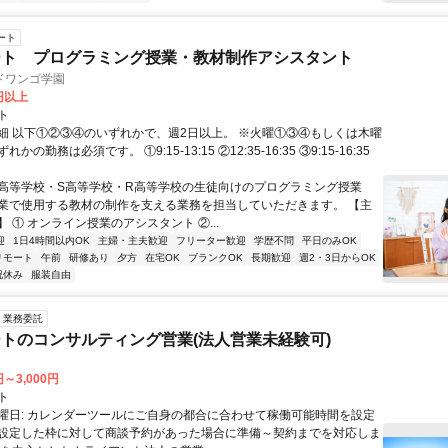
ート
ート プログラミング授業・教材制作アシスタント
ドワンゴ学園
0円以上
ト
細 以下①②③④のいずれかで、週2日以上。 ※火曜①③④もしくは木曜
かの勤務は必須です。 ①9:15-13:15 ②12:35-16:35 ③9:15-16:35
N高等学校・S高等学校・R高等学校の生徒向けのプログラミング授業
業で使用する教材の制作を支える業務を担当していただきます。 【主
 ① オンライン授業のアシスタント ②...
迎
1日4時間以内OK
主婦・主夫歓迎
フリーター歓迎
学歴不問
平日のみOK
リモート
午前
研修あり
夕方
在宅OK
ブランクOK
長期歓迎
週2・3日からOK
祝休み
服装自由
業務委託
トのコンサルティング営業(法人営業未経験可)
円～3,000円
ト
曜日: カレンダーツールにご自身の都合に合わせて稼働可能時間を設定
設定した枠に対して商談予約があった場合に準備～契約までを対応しま