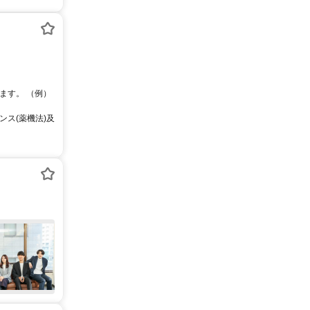
ます。 （例）
ス(薬機法)及