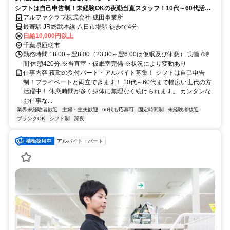
シフトは自己申告制！未経験OKの夜勤当直スタッフ！10代～60代活躍
中！経験・学歴・性別不問！
アルファクラブ株式会社 成田事業所
最寄駅 JR総武本線 八日市場駅 徒歩で4分
日給10,000円以上
千葉県匝瑳市
勤務時間 18:00～翌8:00（23:00～翌6:00は仮眠及び休憩） 実働7時
間 休憩420分 ※当直室・仮眠室完備 ※状況により変動あり
仕事内容 夜勤の受付パート・アルバイト募集！ シフトは自己申告
制！プライベートと両立できます！ 10代～60代まで幅広い世代の方
活躍中！ 休憩時間が多く身体に無理なく続けられます。 カンタンな
お仕事な...
業界未経験者歓迎
主婦・主夫歓迎
60代も応募可
固定時間制
未経験者歓迎
ブランクOK
シフト制
深夜
アルバイト・パート