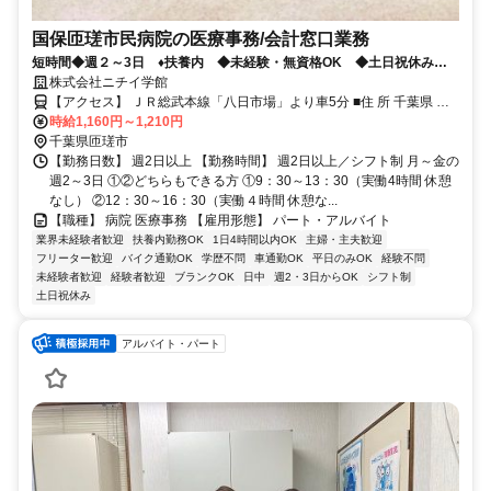
国保匝瑳市民病院の医療事務/会計窓口業務
短時間◆週２～3日 ♦扶養内 ◆未経験・無資格OK ◆土日祝休み
◆車通勤可！ ◆ＷＥＢ面接できます！
株式会社ニチイ学館
【アクセス】 ＪＲ総武本線「八日市場」より車5分 ■住 所 千葉県 匝
瑳市 八日市場イ1304 ■アクセス ＪＲ総武本線「八日市場」より車5
時給1,160円～1,210円
分
千葉県匝瑳市
【勤務日数】 週2日以上 【勤務時間】 週2日以上／シフト制 月～金の
週2～3日 ①②どちらもできる方 ①9：30～13：30（実働4時間 休憩
なし） ②12：30～16：30（実働４時間 休憩な...
【職種】 病院 医療事務 【雇用形態】 パート・アルバイト
業界未経験者歓迎
扶養内勤務OK
1日4時間以内OK
主婦・主夫歓迎
フリーター歓迎
バイク通勤OK
学歴不問
車通勤OK
平日のみOK
経験不問
未経験者歓迎
経験者歓迎
ブランクOK
日中
週2・3日からOK
シフト制
土日祝休み
アルバイト・パート