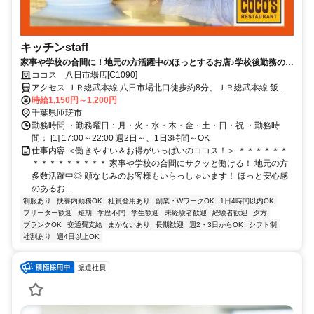
キッチンstaff
家事や学校の合間に！地元の方活躍中のほっとするお店♪学校後勤務の学
生さん歓迎！ディナー帯募集＊マニュアル有でバイトデビューの方も安
ココス 八日市場店[C1090]
心◎短期OK！
アクセス ＪＲ総武本線 八日市場北口徒歩約8分、ＪＲ総武本線 飯倉
徒歩約32分、ＪＲ総武本線 干潟徒歩約70分 「八日市場駅」徒歩10
時給1,150円～1,200円
分/国道126号線
千葉県匝瑳市
勤務時間 ・勤務曜日：月・火・水・木・金・土・日・祝 ・勤務時
間： [1] 17:00～22:00 週2日～、1日3時間～OK
仕事内容 ＜働きやすい＆お得がいっぱいのココス！＞ ＊＊＊＊＊＊
＊＊＊＊＊＊＊＊＊ 家事や学校の合間にサクッと働ける！ 地元の方
多数活躍中◎ 顔なじみのお客様もいらっしゃいます！ ほっと安心感
のあるお...
制服あり
扶養内勤務OK
社員登用あり
副業・WワークOK
1日4時間以内OK
フリーター歓迎
短期
学歴不問
学生歓迎
未経験者歓迎
経験者歓迎
夕方
ブランクOK
交通費支給
まかないあり
長期歓迎
週2・3日からOK
シフト制
社割あり
週4日以上OK
派遣社員