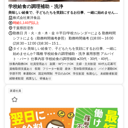
学校給食の調理補助・洗浄
美味しい給食で、子どもたちを笑顔にするお仕事、一緒に始めません
か?
株式会社東洋食品
時給1,140円以上
千葉県匝瑳市
勤務日 月・火・水・木・金 ※平日/学校カレンダーによる 勤務時間
シフトによる（勤務時間備考参照） 勤務時間備考 (1)8:00～16:00
(2)8:30～12:00 (3)8:30～15:1...
タイトル 美味しい給食で、子どもたちを笑顔にするお仕事、一緒に
始めませんか? 職種 学校給食の調理補助・洗浄 雇用形態 アルバイ
ト・パート 仕事内容 学校給食の調理補助 ●20代・30代・40代...
扶養内勤務OK
社員登用あり
副業・WワークOK
主婦・主夫歓迎
60代も応募可
資格取得支援あり
長期
フリーター歓迎
産休・育休取得実績あり
バイク通勤OK
学歴不問
車通勤OK
固定時間制
平日のみOK
学生歓迎
転勤なし
未経験者歓迎
経験者歓迎
残業なし
研修あり
派遣社員