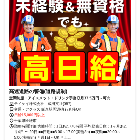
高速道路の警備(道路規制)
空調制服・アイスメット・ドリンク手当◎月37.5万円～可☆
テイケイ株式会社 成田支社[097]
交通・アクセス 飯倉駅周辺/直行直帰OK
日給15,000円以上
千葉県匝瑳市
勤務時間詳細 実働時間：1日あたり8時間 平均勤務日数：1ヶ月あた
り4日 〜 20日 ■■日勤■■8:00～17:00(実働8h) ■■夜勤■■20:00～
5:00(実働8h) ＊週1日～OK ＊土...