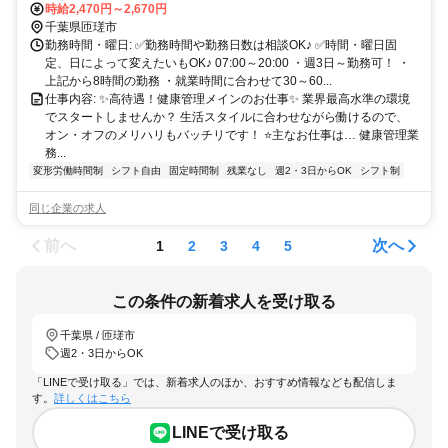
通勤・バイク通勤OK（ガソリン代支給） ＊自転車通勤OK
時給2,470円～2,670円
千葉県匝瑳市
勤務時間・曜日: ✅勤務時間や勤務日数は相談OK♪ ✅時間・曜日固
定、日によって変えたいもOK♪ 07:00～20:00 ・週3日～勤務可！ ・
上記から8時間の勤務 ・就業時間に合わせて30～60...
仕事内容: ✨高待遇！健康管理メインのお仕事✨ 業界最高水準の環境
でスタートしませんか？ 生活スタイルに合わせながら働けるので、
オン・オフのメリハリもバッチリです！ ⭐主なお仕事は… 健康管理業
務...
変形労働時間制
シフト自由
固定時間制
残業なし
週2・3日からOK
シフト制
同じ企業の求人
前へ
次へ
1
2
3
4
5
この条件の新着求人を受け取る
千葉県 / 匝瑳市
週2・3日からOK
「LINEで受け取る」では、新着求人のほか、おすすめ情報なども配信しま
す。
詳しくはこちら
LINEで受け取る