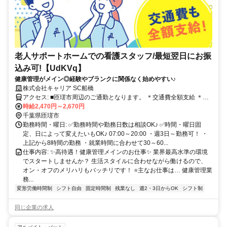
老人サポートホームでの看護スタッフ/最短翌日にお振
込み可!【UdKVq】
健康管理がメイン◎経験やブランクに関係なく始めやすい♪
株式会社キャリア SC船橋
アクセス: ■匝瑳市周辺のご通勤となります。 ＊交通費全額支給 ＊車
通勤・バイク通勤OK（ガソリン代支給） ＊自転車通勤OK
時給2,470円～2,670円
千葉県匝瑳市
勤務時間・曜日: ✅勤務時間や勤務日数は相談OK♪ ✅時間・曜日固
定、日によって変えたいもOK♪ 07:00～20:00 ・週3日～勤務可！ ・
上記から8時間の勤務 ・就業時間に合わせて30～60...
仕事内容: ✨高待遇！健康管理メインのお仕事✨ 業界最高水準の環境
でスタートしませんか？ 生活スタイルに合わせながら働けるので、
オン・オフのメリハリもバッチリです！ ⭐主なお仕事は… 健康管理業
務...
変形労働時間制
シフト自由
固定時間制
残業なし
週2・3日からOK
シフト制
同じ企業の求人