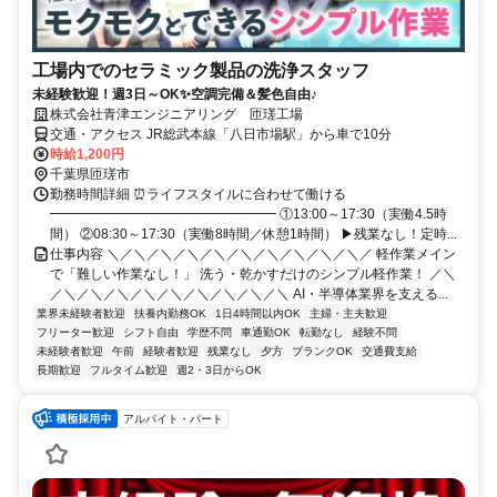
工場内でのセラミック製品の洗浄スタッフ
未経験歓迎！週3日～OK✨空調完備＆髪色自由♪
株式会社青津エンジニアリング 匝瑳工場
交通・アクセス JR総武本線「八日市場駅」から車で10分
時給1,200円
千葉県匝瑳市
勤務時間詳細 ⏰ライフスタイルに合わせて働ける
━━━━━━━━━━━━━━━━━ ①13:00～17:30（実働4.5時
間） ②08:30～17:30（実働8時間／休憩1時間） ▶︎残業なし！定時...
仕事内容 ＼／＼／＼／＼／＼／＼／＼／＼／＼／＼／ 軽作業メイン
で「難しい作業なし！」 洗う・乾かすだけのシンプル軽作業！ ／＼
／＼／＼／＼／＼／＼／＼／＼／＼／＼ AI・半導体業界を支える...
業界未経験者歓迎
扶養内勤務OK
1日4時間以内OK
主婦・主夫歓迎
フリーター歓迎
シフト自由
学歴不問
車通勤OK
転勤なし
経験不問
未経験者歓迎
午前
経験者歓迎
残業なし
夕方
ブランクOK
交通費支給
長期歓迎
フルタイム歓迎
週2・3日からOK
アルバイト・パート