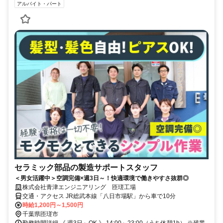
アルバイト・パート
セラミック部品の製造サポートスタッフ
＜男女活躍中＞空調完備×週3日～！快適環境で働きやすさ抜群◎
株式会社青津エンジニアリング 匝瑳工場
交通・アクセス JR総武本線「八日市場駅」から車で10分
時給1,200円～1,500円
千葉県匝瑳市
勤務時間詳細 《 週3日～OK 》 14:00～23:00（うち休憩1h） ※残業