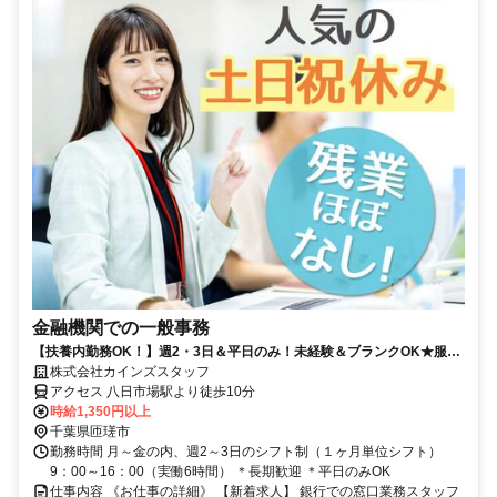
金融機関での一般事務
【扶養内勤務OK！】週2・3日＆平日のみ！未経験＆ブランクOK★服装
自由／ネイル・ピアスOK！
株式会社カインズスタッフ
アクセス 八日市場駅より徒歩10分
時給1,350円以上
千葉県匝瑳市
勤務時間 月～金の内、週2～3日のシフト制（１ヶ月単位シフト）
9：00～16：00（実働6時間） ＊長期歓迎 ＊平日のみOK
仕事内容 《お仕事の詳細》 【新着求人】 銀行での窓口業務スタッフ