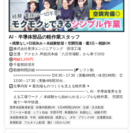
AI・半導体部品の軽作業スタッフ
＜残業なし×日祝休み＞未経験歓迎！空調完備・週3日～相談OK
株式会社青津エンジニアリング 匝瑳工場
交通・アクセス JR総武本線「八日市場駅」から車で10分
時給1,200円
千葉県匝瑳市
勤務時間詳細 ================== ||◤シフト制
================== ⏰8:30～17:30（実働8時間／休憩1時間） ⏰
13:00～17:30（実働4時間30分...
仕事内容 ✦ 最先端ものづくりを支える軽作業 ✦
━━━━━━━━━━━━━━━━━━━━ ＼ AI・半導体業界を支
える工場ワーク ／ 未経験から始められるシンプルな軽作業。 空調完
備で一年中快適...
業界未経験者歓迎
扶養内勤務OK
1日4時間以内OK
主婦・主夫歓迎
フリーター歓迎
シフト自由
学歴不問
車通勤OK
転勤なし
経験不問
未経験者歓迎
午前
経験者歓迎
残業なし
夕方
ブランクOK
交通費支給
長期歓迎
フルタイム歓迎
週2・3日からOK