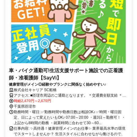
車・バイク通勤可!生活支援サポート施設での正看護
師・准看護師【SayVi】
健康管理がメイン◎経験やブランクに関係なく始めやすい♪
株式会社キャリア SC船橋
アクセス: ■匝瑳市周辺のご通勤となります。 ＊交通費全額支給 ＊車
通勤・バイク通勤OK（ガソリン代支給） ＊自転車通勤OK
時給2,470円～2,670円
千葉県匝瑳市
勤務時間・曜日: ✅勤務時間や勤務日数は相談OK♪ ✅時間・曜日固
定、日によって変えたいもOK♪ 07:00～20:00 ・週3日～勤務可！ ・
上記から8時間の勤務 ・就業時間に合わせて30～60...
仕事内容: ✨高待遇！健康管理メインのお仕事✨ 業界最高水準の環境
でスタートしませんか？ 生活スタイルに合わせながら働けるので、