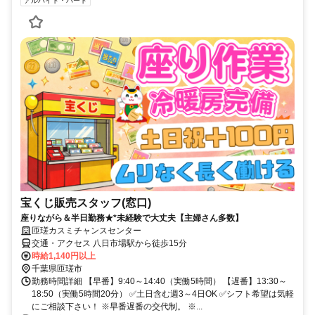
アルバイト・パート
宝くじ販売スタッフ(窓口)
座りながら＆半日勤務★*未経験で大丈夫【主婦さん多数】
匝瑳カスミチャンスセンター
交通・アクセス 八日市場駅から徒歩15分
時給1,140円以上
千葉県匝瑳市
勤務時間詳細 【早番】9:40～14:40（実働5時間） 【遅番】13:30～
18:50（実働5時間20分） ✅土日含む週3～4日OK ✅シフト希望は気軽
にご相談下さい！ ※早番遅番の交代制。 ※...