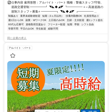
仕事内容 雇用形態：アルバイト・パート 職種：警備スタッフ/守衛、
道路交通管制 ━━━━━┛ ◥◣◆◢◤ ┗━━━━━ ⭐＜高速道路の
規制スタッフ＞募集⭐ ━━━━━┓ ◥◣◆◢◤ ┏━━━━━ ...
制服あり
業界未経験者歓迎
短期（3ヵ月以内）
扶養内勤務OK
社員登用あり
週1日からOK
副業・WワークOK
土日祝のみOK
主婦・主夫歓迎
週1シフト提出
60代も応募可
資格取得支援あり
フリーター歓迎
短期
早朝
シフト自由
学歴不問
平日のみOK
学生歓迎
経験不問
同じ企業の求人
アルバイト・パート