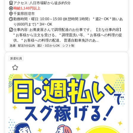
アクセス: 八日市場駅から徒歩約5分
時給1,140円以上
千葉県匝瑳市
勤務時間・曜日: 10:00～15:00 (休憩時間 1時間） * 週2~ OK * 賄いあ
り(600円まで) * 3H~ OK
仕事内容: お蕎麦屋さんで調理配達のお仕事です。 【主な仕事内容】
* お客様から注文を受ける。 * 調理皿洗い等。 * お客様への料理の提
供。 * お客様への料理の配達。 普通自動車免許のあ...
急募
駅近5分以内
週2・3日からOK
シフト制
派遣社員