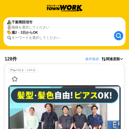
千葉県
匝瑳市
職種を選択してください
週2・3日からOK
キーワードを選択してください
128件
条件保存
関連度順
アルバイト・パート