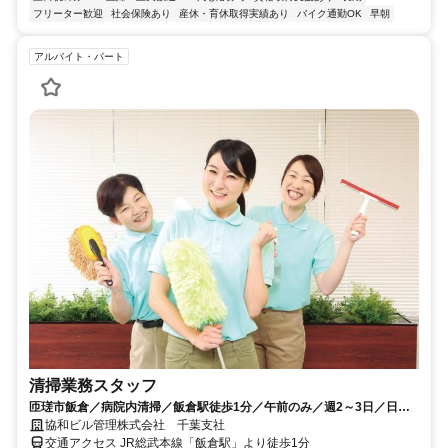
フリーター歓迎
社会保険あり
産休・育休取得実績あり
バイク通勤OK
早朝
アルバイト・パート
清掃業務スタッフ
匝瑳市飯倉／病院内清掃／飯倉駅徒歩1分／午前のみ／週2～3日／日数
応相談／女性活躍中／未経験者歓迎
協和ビル管理株式会社 千葉支社
交通アクセス JR総武本線「飯倉駅」より徒歩1分