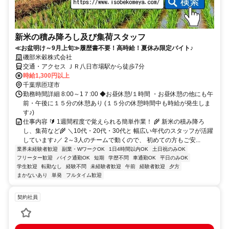
新米の積み降ろし及び集荷スタッフ
≪お盆明け～9月上旬≫履歴書不要！高時給！夏休み限定バイト♪
磯部米穀株式会社
交通・アクセス ＪＲ八日市場駅から徒歩7分
時給1,300円以上
千葉県匝瑳市
勤務時間詳細 8:00～1７:00 ◆お昼休憩/１時間 ・お昼休憩の他にも午
前・午後に１５分の休憩あり (１５分の休憩時間中も時給が発生しま
す♪)
仕事内容 🔰 1週間程度で覚えられる簡単作業！ 🌾 新米の積み降ろ
し、集荷など🌾 ＼10代・20代・30代と 幅広い年代のスタッフが活躍
しています♪／ 2～3人のチームで動くので、 初めての方もご安...
業界未経験者歓迎
副業・WワークOK
1日4時間以内OK
土日祝のみOK
フリーター歓迎
バイク通勤OK
短期
学歴不問
車通勤OK
平日のみOK
学生歓迎
転勤なし
経験不問
未経験者歓迎
午前
経験者歓迎
夕方
まかないあり
単発
フルタイム歓迎
契約社員