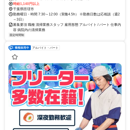
時給1,140円以上
千葉県匝瑳市
勤務曜日・時間 7:30～12:00（実働4.5h） ※勤務日数は応相談（週2
～3日）
募集要項 職種 清掃業務スタッフ 雇用形態 アルバイト / パート 仕事内
容 病院内の清掃業務
固定時間制
アルバイト・パート