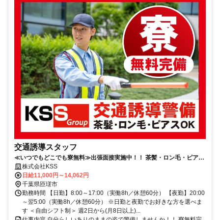
交通誘導スタッフ
≪いつでもどこでも寮無料≫出張面接実施中！！ 茶髪・ロン毛・ピア
ス・アートメイクOK★
株式会社KSS
日給11,000円～14,062円
千葉県匝瑳市
勤務時間 【日勤】8:00～17:00（実働8h／休憩60分） 【夜勤】20:00
～翌5:00（実働8h／休憩60分） ※日勤と夜勤でお好きな方を選べま
す ＜自由シフト制＞ 週2日から(月8日以上)...
仕事内容 自分らしいありのままの姿で警備しませんか！！ 寮無料完