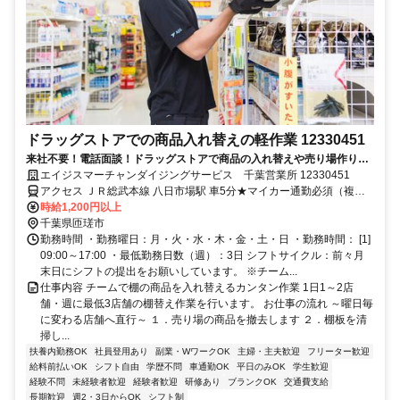
ドラッグストアでの商品入れ替えの軽作業 12330451
来社不要！電話面談！ドラッグストアで商品の入れ替えや売り場作りを
行う簡単軽作業
エイジスマーチャンダイジングサービス 千葉営業所 12330451
アクセス ＪＲ総武本線 八日市場駅 車5分★マイカー通勤必須（複数
店舗を巡回するため）
時給1,200円以上
千葉県匝瑳市
勤務時間 ・勤務曜日：月・火・水・木・金・土・日 ・勤務時間： [1]
09:00～17:00 ・最低勤務日数（週）：3日 シフトサイクル：前々月
末日にシフトの提出をお願いしています。 ※チーム...
仕事内容 チームで棚の商品を入れ替えるカンタン作業 1日1～2店
舗・週に最低3店舗の棚替え作業を行います。 お仕事の流れ ～曜日毎
に変わる店舗へ直行～ １．売り場の商品を撤去します ２．棚板を清
掃し...
扶養内勤務OK
社員登用あり
副業・WワークOK
主婦・主夫歓迎
フリーター歓迎
給料前払いOK
シフト自由
学歴不問
車通勤OK
平日のみOK
学生歓迎
経験不問
未経験者歓迎
経験者歓迎
研修あり
ブランクOK
交通費支給
長期歓迎
週2・3日からOK
シフト制