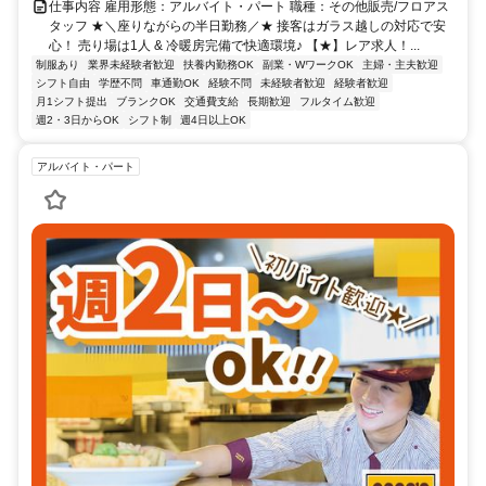
仕事内容 雇用形態：アルバイト・パート 職種：その他販売/フロアス
タッフ ★＼座りながらの半日勤務／★ 接客はガラス越しの対応で安
心！ 売り場は1人 & 冷暖房完備で快適環境♪ 【★】レア求人！...
制服あり
業界未経験者歓迎
扶養内勤務OK
副業・WワークOK
主婦・主夫歓迎
シフト自由
学歴不問
車通勤OK
経験不問
未経験者歓迎
経験者歓迎
月1シフト提出
ブランクOK
交通費支給
長期歓迎
フルタイム歓迎
週2・3日からOK
シフト制
週4日以上OK
アルバイト・パート