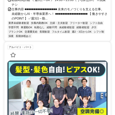
ナシ
仕事内容 ■■■■■■■■■■■■■■■■■■ 未来のモノづくりを支える仕事。
未経験からAI・半導体業界へ！ ■■■■■■■■■■■■■■■■■■ 【 働きやすさ
のPOINT 】 ✅週3日～勤...
業界未経験者歓迎
扶養内勤務OK
主婦・主夫歓迎
フリーター歓迎
シフト自由
学歴不問
車通勤OK
転勤なし
経験不問
未経験者歓迎
経験者歓迎
夕方
ブランクOK
交通費支給
長期歓迎
フルタイム歓迎
週2・3日からOK
シフト制
深夜
長期休暇あり
アルバイト・パート