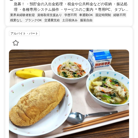
急募！ ・預貯金の入出金処理 ・税金や公共料金などの収納 ・振込処
理 ・各種専用システム操作 ・サービスのご案内 ＊専用PC、タブレ...
業界未経験者歓迎
資格取得支援あり
学歴不問
車通勤OK
固定時間制
経験不問
残業なし
ブランクOK
交通費支給
土日祝休み
服装自由
アルバイト・パート