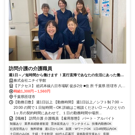
訪問介護の介護職員
週1日～／短時間から働けます ！直行直帰であなたの生活にあった働き
方が魅力です。未経験の方も大歓迎！先輩社員が丁寧にサポートします
株式会社ニチイ学館
ので安心して働けます。 ご利用者様の在宅の生活 を支える訪問介護員
【アクセス】 総武本線八日市場駅 徒歩2分 ■住 所 千葉県 匝瑳市 八日
（ホームヘルパー）のお仕事です。
時給1,308円～1,560円
市場ｲ63-1和康ﾋﾞﾙ2F ■アクセス 総武本線八日市場駅 徒歩2分
千葉県匝瑳市
【勤務日数】 週1日以上 【勤務時間】 週1日以上／シフト制 7:00 ～
20:00 の間で１日短時間～OK 詳細はご相談ください◎ 一人ひとりの
1ヶ月の契約時間にあわせて、１日の勤務時間や場所...
【職種】 訪問介護 介護職員 【雇用形態】 パート・アルバイト
制服あり
業界未経験者歓迎
育休延長あり
ランチタイム
扶養内勤務OK
社員登用あり
無料研修
週1日からOK
副業・WワークOK
1日4時間以内OK
土日祝のみOK
主婦・主夫歓迎
60代も応募可
資格取得支援あり
長期