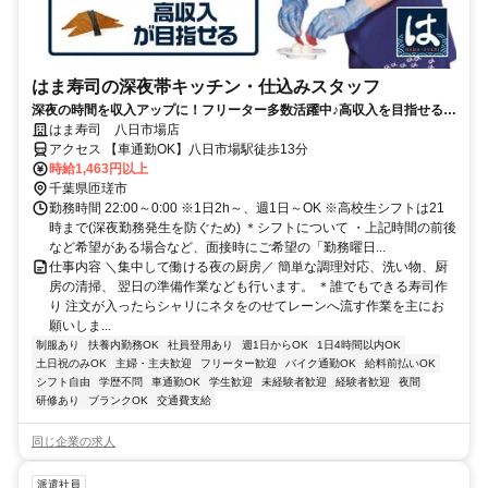
はま寿司の深夜帯キッチン・仕込みスタッフ
深夜の時間を収入アップに！フリーター多数活躍中♪高収入を目指せる環
境です！
はま寿司 八日市場店
アクセス 【車通勤OK】八日市場駅徒歩13分
時給1,463円以上
千葉県匝瑳市
勤務時間 22:00～0:00 ※1日2h～、週1日～OK ※高校生シフトは21
時まで(深夜勤務発生を防ぐため) ＊シフトについて ・上記時間の前後
など希望がある場合など、面接時にご希望の「勤務曜日...
仕事内容 ＼集中して働ける夜の厨房／ 簡単な調理対応、洗い物、厨
房の清掃、 翌日の準備作業なども行います。 ＊誰でもできる寿司作
り 注文が入ったらシャリにネタをのせてレーンへ流す作業を主にお
願いしま...
制服あり
扶養内勤務OK
社員登用あり
週1日からOK
1日4時間以内OK
土日祝のみOK
主婦・主夫歓迎
フリーター歓迎
バイク通勤OK
給料前払いOK
シフト自由
学歴不問
車通勤OK
学生歓迎
未経験者歓迎
経験者歓迎
夜間
研修あり
ブランクOK
交通費支給
同じ企業の求人
派遣社員