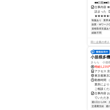
■■日勤■■8:
仕事内容 
詰まった 
★〓★〓★〓
制服あり
業界
副業・WワークO
資格取得支援あ
経験不問
同じ企業の求人
小規模多
きらら 小規
時給1,23
アクセス 
東京都東京
勤務時間 （早
業所により
ご相談くだ
仕事内容 
ていただき
週1日からOK
交通費支給
週