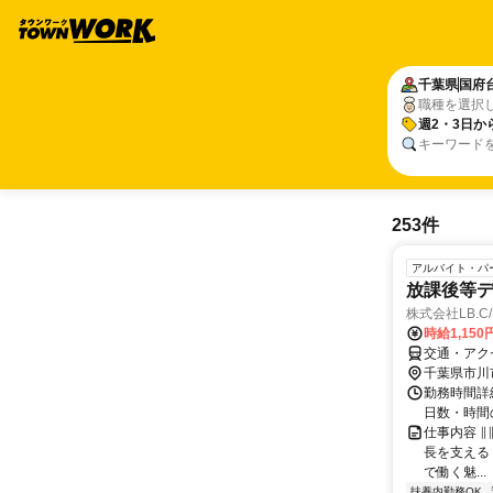
千葉県
国府
職種を選択
週2・3日か
キーワード
253件
アルバイト・パ
放課後等
株式会社LB.
時給1,15
交通・アク
千葉県市川
勤務時間詳細
日数・時間
仕事内容 ∥
長を支える 
で働く魅...
扶養内勤務OK