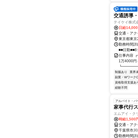
交通誘導
テイケイ株式会
日給14,00
交通・アク
東京都東京
勤務時間詳細
■■日勤■■8:
仕事内容 
1万4000
┗━━━━━
制服あり
業界
副業・WワークO
資格取得支援あ
経験不問
アルバイト・パ
家事代行
エムアイ・ク
時給1,500
交通・アク
千葉県市川
勤務時間詳細