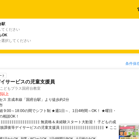
台駅
してください
らOK
を選択してください
条件保
ート
デイサービスの児童支援員
C/こどもプラス国府台教室
0円以上
セス 京成本線「国府台駅」より徒歩約2分
市
 9:00～18:00の間でシフト制 ★週1日～、1日4時間～OK！ ★曜日・
の相談OK！
∥∥∥∥∥∥∥∥∥∥∥∥∥∥∥∥∥∥∥ 無資格＆未経験スタート大歓迎！ 子どもの成
放課後等デイサービスの児童支援員 ∥∥∥∥∥∥∥∥∥∥∥∥∥∥∥∥∥∥∥∥ ▼ ここ
週1日からOK
副業・WワークOK
1日4時間以内OK
土日祝のみOK