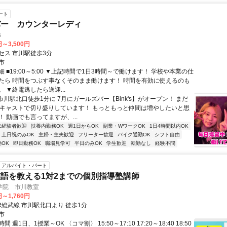
ート
バー カウンターレディ
s
円～3,500円
セス 市川駅徒歩3分
市
 ■19:00～5:00 ▼上記時間で1日3時間～で働けます！ 学校や本業の仕
たら 時間をつぶす事なくそのまま働けます！ 時間を有効に使えるのも
 ▼終電逃したら送迎...
市川駅北口徒歩1分に 7月にガールズバー【Bink's】がオープン！ まだ
のキャストで切り盛りしています！ もっともっと仲間は増やしたいと思
 動画でも言ってますが、...
未経験者歓迎
扶養内勤務OK
週1日からOK
副業・WワークOK
1日4時間以内OK
土日祝のみOK
主婦・主夫歓迎
フリーター歓迎
バイク通勤OK
シフト自由
OK
即日勤務OK
職場見学可
平日のみOK
学生歓迎
転勤なし
経験不問
アルバイト・パート
語を教える1対2までの個別指導塾講師
学院 市川教室
円～1,760円
R総武線 市川駅北口より 徒歩1分
市
 週1日、1授業～OK 〈コマ割〉 15:50～17:10 17:20～18:40 18:50