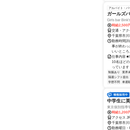
アルバイト・パ
ガールズ
Girls bar Bink'
時給2,500
交通・アク
千葉県市川
勤務時間詳細
事が終わっ
いいところ。
仕事内容 ■
10名ほど
っています！
制服あり
業界
隔週シフト提出
学歴不問
車通勤
中学生に英
東京個別指導
時給1,200
アクセス J
千葉県市川
勤務曜日・時間