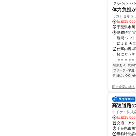
アルバイト・パ
体力負担
ミカドセキュ
日給15,00
千葉県市川
勤務時間 
週間 シフト
による ★自
仕事内容 /
軽にどうぞ！
＝＝＝＝＝＝＝
制服あり
扶養
フリーター歓迎
即日払いOK
研
同じ企業の求人
高速道路の
テイケイ株式会
日給15,00
交通・アク
千葉県市川
勤務時間詳細