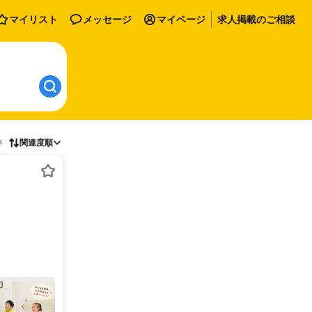
マイリスト
メッセージ
マイページ
求人掲載のご相談
存
関連度順