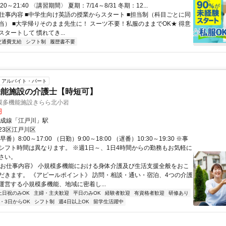
0:20～21:40 〈講習期間〉 夏期：7/14～8/31 冬期：12...
● 仕事内容 ■中学生向け英語の授業からスタート ■担当制（科目ごとに同
当） ■大学帰りそのまま先生に！ スーツ不要！私服のままでOK★ 得意
タートして 慣れてき...
交通費支給
シフト制
履歴書不要
アルバイト・パート
機能施設の介護士【時短可】
模多機能施設きらら北小岩
円
京成線「江戸川」駅
23区江戸川区
番）8:00～17:00 （日勤）9:00～18:00 （遅番）10:30～19:30 ※事
シフト時間は異なります。 ※週1日～、1日4時間からの勤務もお気軽に
さい。
《お仕事内容》 小規模多機能における身体介護及び生活支援全般をおこ
だきます。 《アピールポイント》 訪問・相談・通い・宿泊、4つの介護
運営する小規模多機能、地域に密着し...
土日祝のみOK
主婦・主夫歓迎
平日のみOK
経験者歓迎
有資格者歓迎
研修あり
2・3日からOK
シフト制
週4日以上OK
留学生活躍中