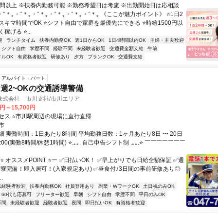
時間以上 ※扶養内勤務可能 ※勤務希望日は考慮 ※出勤開始日は応相談
・°＊｡・°＊｡・°＊｡・°＊｡・°＊｡・°＊｡ 《ここが魅力ポイント》 ⭐1日2
スキマ時間でOK ⭐シフト自由で家庭を最優先にできる ⭐時給1500円以
稼げる ⭐...
迎
ランチタイム
扶養内勤務OK
週1日からOK
1日4時間以内OK
主婦・主夫歓迎
シフト自由
学歴不問
経験不問
未経験者歓迎
交通費全額支給
午前
イルOK
有資格者歓迎
研修あり
夕方
ブランクOK
交通費支給
アルバイト・パート
週2~OKの交通誘導警備
株式会社 市川支社/市川エリア
0円～15,700円
セス ⭐市川駅周辺の現場に直行直帰
市
 実働時間：1日あたり8時間 平均勤務日数：1ヶ月あたり8日 〜 20日
5:00(実働8時間/休憩1時間) ⭐.｡｡. 自己申告シフト制 .｡｡.⭐ ￣￣￣￣￣￣￣
⭐ オススメPOINT ⭐ー ✅日払いOK！ ✅早上がりでも日給全額保証 ✅週
 ✅寮完備！即入居可！(入寮規定あり) ✅昼食付♪3日間の事前研修あり◎
.
未経験者歓迎
扶養内勤務OK
社員登用あり
副業・WワークOK
土日祝のみOK
60代も応募可
フリーター歓迎
早朝
シフト自由
学歴不問
平日のみOK
不問
未経験者歓迎
経験者歓迎
夜間
即日払いOK
有資格者歓迎