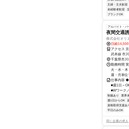
主婦・主夫歓迎
未経験者歓迎
ブランクOK
アルバイト・パ
夜間交通
株式会社オリエ
日給14,50
アクセス 
武本線 市
9-10 宮川
千葉県市川
勤務時間 
火・水・木・
週・月単位で
仕事内容 
■週1日～O
■Wワーク／
制服あり
業界
週1日からOK
資格取得支援あ
平日のみOK
同じ企業の求人