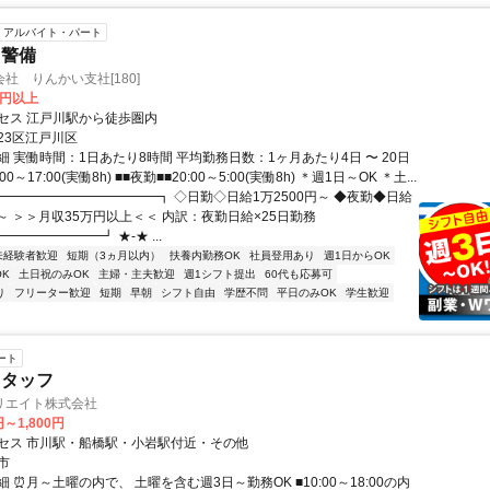
アルバイト・パート
・警備
社 りんかい支社[180]
0円以上
セス 江戸川駅から徒歩圏内
23区江戸川区
 実働時間：1日あたり8時間 平均勤務日数：1ヶ月あたり4日 〜 20日
00～17:00(実働8h) ■■夜勤■■20:00～5:00(実働8h) ＊週1日～OK ＊土...
┏━━━━━━━━━━━━┓ ◇日勤◇日給1万2500円～ ◆夜勤◆日給
円～ ＞＞月収35万円以上＜＜ 内訳：夜勤日給×25日勤務
━━━━━━━┛ ★-★ ...
未経験者歓迎
短期（3ヵ月以内）
扶養内勤務OK
社員登用あり
週1日からOK
K
土日祝のみOK
主婦・主夫歓迎
週1シフト提出
60代も応募可
り
フリーター歓迎
短期
早朝
シフト自由
学歴不問
平日のみOK
学生歓迎
ート
スタッフ
リエイト株式会社
円～1,800円
セス 市川駅・船橋駅・小岩駅付近・その他
市
 ⏰月～土曜の内で、 土曜を含む週3日～勤務OK ■10:00～18:00の内