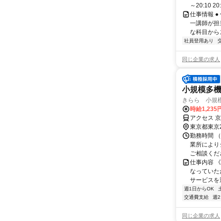
～20:10 2
仕事情報 
一講師が担
な科目からス
社員登用あり
同じ企業の求人
小規模多
きらら 小規
時給1,235
アクセス 
東京都東京
勤務時間 （早
業所により
ご相談くだ
仕事内容 
なっていた
サービスを
週1日からOK
交通費支給
週
同じ企業の求人