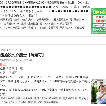
00～17:00(実働8h) ■■夜勤■■20:00～5:00(実働8h) ＊週1日～OK ＊土...
〓★〓★〓★〓★〓★〓★〓★〓★〓★〓 ”スタッフ想い”の環境・待遇が
【テイケイ】で一緒に働きませんか…！？ 〓★〓★〓★〓★〓★〓★〓
 ⭐目指せる高収入⭐ 日勤☆日...
未経験者歓迎
短期（3ヵ月以内）
扶養内勤務OK
社員登用あり
週1日からOK
K
土日祝のみOK
主婦・主夫歓迎
週1シフト提出
60代も応募可
り
フリーター歓迎
短期
早朝
シフト自由
学歴不問
平日のみOK
学生歓迎
アルバイト・パート
機能施設の介護士【時短可】
模多機能施設きらら北小岩
5円以上
京成線「江戸川」駅
23区江戸川区
番）8:00～17:00 （日勤）9:00～18:00 （遅番）10:30～19:30 ※事
シフト時間は異なります。 ※週1日～、1日4時間からの勤務もお気軽に
さい。
お仕事内容 小規模多機能における身体介護及び生活支援全般をおこなっ
ます。
土日祝のみOK
主婦・主夫歓迎
平日のみOK
経験者歓迎
有資格者歓迎
研修あり
2・3日からOK
シフト制
週4日以上OK
留学生活躍中