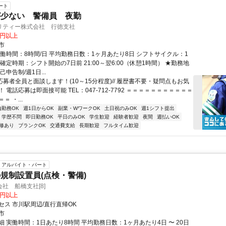
ート
が少ない 警備員 夜勤
リティー株式会社 行徳支社
0円以上
市
実働時間：8時間/日 平均勤務日数：1ヶ月あたり8日 シフトサイクル：1
確定時期：シフト開始の7日前 21:00～翌6:00（休憩1時間） ★勤務地
己申告制/週1日...
/応募者全員と面談します！(10～15分程度)// 履歴書不要・疑問点もお気
 電話応募は即面接可能 TEL：047-712-7792 ＝＝＝＝＝＝＝＝＝＝＝
 ・...
内勤務OK
週1日からOK
副業・WワークOK
土日祝のみOK
週1シフト提出
学歴不問
即日勤務OK
平日のみOK
学生歓迎
経験者歓迎
夜間
週払いOK
修あり
ブランクOK
交通費支給
長期歓迎
フルタイム歓迎
アルバイト・パート
規制設置員(点検・警備)
社 船橋支社[8]
0円以上
セス 市川駅周辺/直行直帰OK
市
 実働時間：1日あたり8時間 平均勤務日数：1ヶ月あたり4日 〜 20日