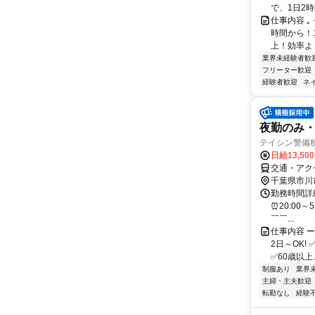
で、1日2
仕事内容 ｡
時間から！
上！効率よく
業界未経験者歓
フリーター歓迎
経験者歓迎
ネ
夜勤のみ・
テイシン警備
日給13,50
交通・アク
千葉県市川
勤務時間詳細
⏰20:00～
￣￣...
仕事内容 ー
2日～OK!
✅60歳以上..
制服あり
業界
主婦・主夫歓迎
転勤なし
経験