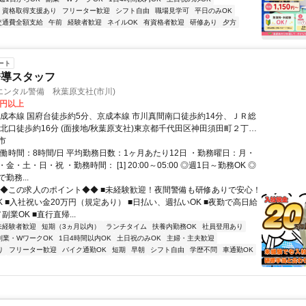
資格取得支援あり
フリーター歓迎
シフト自由
職場見学可
平日のみOK
交通費全額支給
午前
経験者歓迎
ネイルOK
有資格者歓迎
研修あり
夕方
ート
誘導スタッフ
ンタル警備 秋葉原支社(市川)
0円以上
京成本線 国府台徒歩約5分、京成本線 市川真間南口徒歩約14分、ＪＲ総
川北口徒歩約16分 (面接地/秋葉原支社)東京都千代田区神田須田町２丁目
ビル2Ｆ
市
実働時間：8時間/日 平均勤務日数：1ヶ月あたり12日 ・勤務曜日：月・
金・土・日・祝 ・勤務時間： [1] 20:00～05:00 ◎週1日～勤務OK ◎
勤務...
◆◆この求人のポイント◆◆ ■未経験歓迎！夜間警備も研修ありで安心！
K ■入社祝い金20万円（規定あり） ■日払い、週払いOK ■夜勤で高日給
副業OK ■直行直帰...
未経験者歓迎
短期（3ヵ月以内）
ランチタイム
扶養内勤務OK
社員登用あり
副業・WワークOK
1日4時間以内OK
土日祝のみOK
主婦・主夫歓迎
り
フリーター歓迎
バイク通勤OK
短期
早朝
シフト自由
学歴不問
車通勤OK