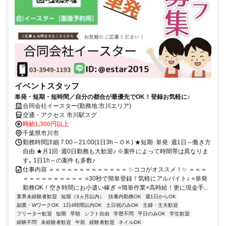
イベントスタッフ
単発・短期・短時間／自分の都合が最優先でOK！登録お気軽に♪
合同会社イースター(勤務地:市川エリア)
交通・アクセス 市川駅スグ
時給1,300円以上
千葉県市川市
勤務時間詳細 7:00～21:00(1日3h～ＯＫ) ★短期･単発･週1日～働き方
自由 ★月1回･週0日勤務も大歓迎♪ ※案件によって時間帯は異なりま
す｡ 1日1h～の案件も多数♪
仕事内容 ＝＝＝＝＝＝＝＝＝＝＝＝＝ ✨ココがオススメ！✨ ＝＝＝
＝＝＝＝＝＝＝＝＝＝ ⭐30秒で簡単登録！気軽にアルバイト♪ ⭐単発
勤務OK！空き時間にお小遣い稼ぎ ⭐簡単作業×高時給！更に現金手...
業界未経験者歓迎
短期（3ヵ月以内）
扶養内勤務OK
週1日からOK
副業・WワークOK
1日4時間以内OK
土日祝のみOK
主婦・主夫歓迎
フリーター歓迎
短期
早朝
シフト自由
学歴不問
平日のみOK
学生歓迎
経験不問
未経験者歓迎
午前
経験者歓迎
ネイルOK