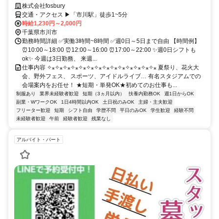
株式会社fosbury
交通・アクセス ▶「市川駅」徒歩1~5分
時給1,230円～2,000円
千葉県市川市
勤務時間詳細 ✅実働3時間~8時間 ✅週0日～5日まで自由 【時間例】
⏰10:00～18:00 ⏰12:00～16:00 ⏰17:00～22:00 ✨週0日シフトも
ok✨ 今週は3日勤務、 来週...
仕事内容 ✧⁎✧⁎✧⁎✧⁎✧⁎✧⁎✧⁎✧⁎✧⁎✧⁎✧⁎✧⁎✧⁎✧⁎ 夏祭り、花火大
会、野外フェス、 スポーツ、アイドルライブ… 有名スタジアムでの
会場案内をお任せ！ ★短期・単発OK★初めてのお仕事も...
制服あり
業界未経験者歓迎
短期（3ヵ月以内）
扶養内勤務OK
週1日からOK
副業・WワークOK
1日4時間以内OK
土日祝のみOK
主婦・主夫歓迎
フリーター歓迎
短期
シフト自由
学歴不問
平日のみOK
学生歓迎
経験不問
未経験者歓迎
午前
経験者歓迎
残業なし
アルバイト・パート