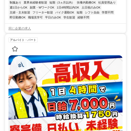
制服あり
業界未経験者歓迎
短期（3ヵ月以内）
扶養内勤務OK
社員登用あり
週1日からOK
副業・WワークOK
1日4時間以内OK
土日祝のみOK
主婦・主夫歓迎
フリーター歓迎
バイク通勤OK
短期
シフト自由
学歴不問
即日勤務OK
職場見学可
平日のみOK
学生歓迎
経験不問
同じ企業の求人
アルバイト・パート