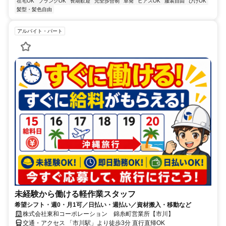
在宅OK
ブランクOK
長期歓迎
完全歩合制
単発
ピアスOK
服装自由
ひげOK
髪型・髪色自由
アルバイト・パート
未経験から働ける軽作業スタッフ
希望シフト・週0・月1可／日払い・週払い／資材搬入・移動など
株式会社東和コーポレーション 錦糸町営業所【市川】
交通・アクセス 「市川駅」より徒歩3分 直行直帰OK