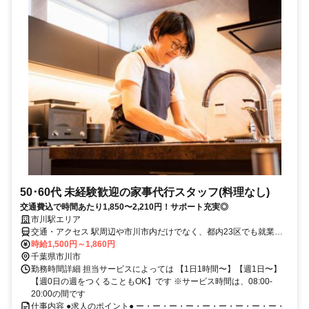
50･60代 未経験歓迎の家事代行スタッフ(料理なし)
交通費込で時間あたり1,850〜2,210円！サポート充実◎
市川駅エリア
交通・アクセス 駅周辺や市川市内だけでなく、都内23区でも就業可
能な場合は、より多くのお仕事を担当いただけます。
時給1,500円～1,860円
千葉県市川市
勤務時間詳細 担当サービスによっては 【1日1時間〜】【週1日〜】
【週0日の週をつくることもOK】です ※サービス時間は、08:00-
20:00の間です
仕事内容 ●求人のポイント● ー・ー・ー・ー・ー・ー・ー・ー・ー・