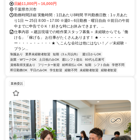
日給11,000円～16,000円
千葉県市川市
勤務時間詳細 実働時間：1日あたり8時間 平均勤務日数：1ヶ月あた
り1日 〜 25日 8:00～17:00 ※週0～6日勤務・曜日自由 ※前日の午前
中までに申告でＯＫ！好きな時にお休みできます。 ...
仕事内容 ＜建設現場での軽作業スタッフ募集＞ 未経験からでも「働
ける」「稼げる」 お仕事がたくさんあります！ ★・・・－・－・
ー・・・－・－・・・★ ＼こんな会社は他にはない！／ ✅未経験・
ブラン...
制服あり
業界未経験者歓迎
短期（3ヵ月以内）
週1日からOK
副業・WワークOK
土日祝のみOK
週1シフト提出
60代も応募可
資格取得支援あり
フリーター歓迎
給料前払いOK
短期
シフト自由
学歴不問
即日勤務OK
平日のみOK
学生歓迎
経験不問
未経験者歓迎
経験者歓迎
業務委託