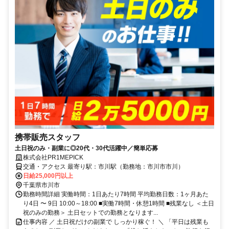
携帯販売スタッフ
土日祝のみ・副業に◎20代・30代活躍中／簡単応募
株式会社PR1MEPICK
交通・アクセス 最寄り駅：市川駅（勤務地：市川市市川）
日給25,000円以上
千葉県市川市
勤務時間詳細 実働時間：1日あたり7時間 平均勤務日数：1ヶ月あた
り4日 〜 9日 10:00～18:00 ■実働7時間・休憩1時間 ■残業なし ＜土日
祝のみの勤務＞ 土日セットでの勤務となります...
仕事内容 ／ 土日祝だけの副業で しっかり稼ぐ！ ＼ 「平日は残業も