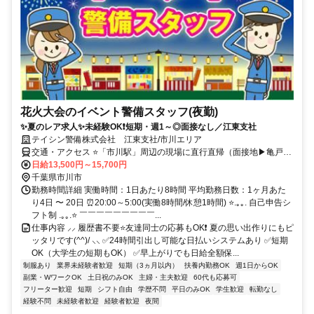
花火大会のイベント警備スタッフ(夜勤)
✨夏のレア求人✨未経験OK❗短期・週1～◎面接なし／江東支社
テイシン警備株式会社 江東支社/市川エリア
交通・アクセス ⭐「市川駅」周辺の現場に直行直帰（面接地▶亀戸駅
徒歩5分）
日給13,500円～15,700円
千葉県市川市
勤務時間詳細 実働時間：1日あたり8時間 平均勤務日数：1ヶ月あた
り4日 〜 20日 ⏰20:00～5:00(実働8時間/休憩1時間) ⭐.｡｡. 自己申告シ
フト制 .｡｡.⭐ ￣￣￣￣￣￣￣￣￣...
仕事内容 ⸝⸝ 履歴書不要⭐友達同士の応募もOK❗ 夏の思い出作りにもピ
ッタリです(^^)/ ⸜⸜ ✅24時間引出し可能な日払いシステムあり ✅短期
OK（大学生の短期もOK） ✅早上がりでも日給全額保...
制服あり
業界未経験者歓迎
短期（3ヵ月以内）
扶養内勤務OK
週1日からOK
副業・WワークOK
土日祝のみOK
主婦・主夫歓迎
60代も応募可
フリーター歓迎
短期
シフト自由
学歴不問
平日のみOK
学生歓迎
転勤なし
経験不問
未経験者歓迎
経験者歓迎
夜間