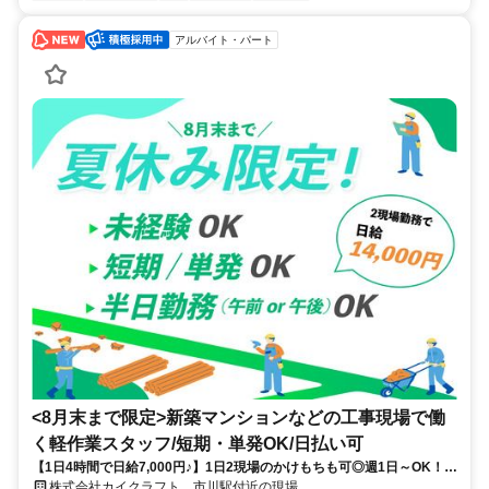
アルバイト・パート
<8月末まで限定>新築マンションなどの工事現場で働
く軽作業スタッフ/短期・単発OK/日払い可
【1日4時間で日給7,000円♪】1日2現場のかけもちも可◎週1日～OK！午
前・午後のみOK／即日リモート面接実施中／Wワーク(副業)大歓迎！／
株式会社カイクラフト 市川駅付近の現場