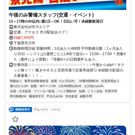
午後のみ警備スタッフ(交通・イベント)
13～17時の4h以内♪週1日～OK！日払い可！未経験歓迎◎
株式会社js/市川エリア
交通・アクセス 市川駅徒歩スグ！
日給7,000円
千葉県市川市
勤務時間詳細 実働時間：1日あたり4時間 平均勤務日数：1ヶ月あた
り20日 ＜シフトは1週間ごとにLINEで提出♪＞ 13:00～17:00 ＊実働4
ｈ（案件により変動） └実働8ｈの日勤案件もあり...
仕事内容 ༶ ༶ ༶ ༶ ༶ ༶ ༶ ༶ ༶ ༶ ༶ ༶ ༶ ༶ ༶ ༶ ༶ ༶ ༶ ༶ ✨午後からstart！サク
ッと稼ぐ！✨ 働きやすさと充実待遇で定着率抜群◎ 未経験大歓迎の
大量募集！！！ ...
制服あり
業界未経験者歓迎
短期（3ヵ月以内）
扶養内勤務OK
社員登用あり
週1日からOK
副業・WワークOK
1日4時間以内OK
土日祝のみOK
主婦・主夫歓迎
フリーター歓迎
バイク通勤OK
短期
シフト自由
学歴不問
即日勤務OK
職場見学可
平日のみOK
学生歓迎
経験不問
アルバイト・パート