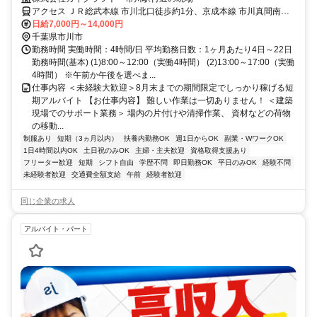
1か月20回勤務で20,000円ボーナス支給キャンペーンスタート実施中!!
アクセス ＪＲ総武本線 市川北口徒歩約1分、京成本線 市川真間南口
徒歩約8分、京成本線 国府台徒歩約15分
日給7,000円～14,000円
千葉県市川市
勤務時間 実働時間：4時間/日 平均勤務日数：1ヶ月あたり4日～22日
勤務時間(基本) (1)8:00～12:00（実働4時間） (2)13:00～17:00（実働
4時間） ※午前か午後を選べま...
仕事内容 ＜未経験大歓迎＞8月末までの期間限定でしっかり稼げる短
期アルバイト 【お仕事内容】 難しい作業は一切ありません！ ＜建築
現場でのサポート業務＞ 場内の片付けや清掃作業、 資材などの荷物
の移動...
制服あり
短期（3ヵ月以内）
扶養内勤務OK
週1日からOK
副業・WワークOK
1日4時間以内OK
土日祝のみOK
主婦・主夫歓迎
資格取得支援あり
フリーター歓迎
短期
シフト自由
学歴不問
即日勤務OK
平日のみOK
経験不問
未経験者歓迎
交通費全額支給
午前
経験者歓迎
同じ企業の求人
アルバイト・パート