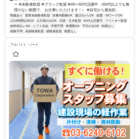
ー ✼未験者歓迎 ✼ブランク歓迎 ✼40〜60代活躍中 （60代以上でも無
理のない範囲で、 お仕事いただけます！） ✼自宅から最短距...
制服あり
業界未経験者歓迎
扶養内勤務OK
週1日からOK
副業・WワークOK
1日4時間以内OK
土日祝のみOK
主婦・主夫歓迎
60代も応募可
フリーター歓迎
給料前払いOK
シフト自由
学歴不問
車通勤OK
平日のみOK
転勤なし
経験不問
未経験者歓迎
経験者歓迎
残業なし
アルバイト・パート