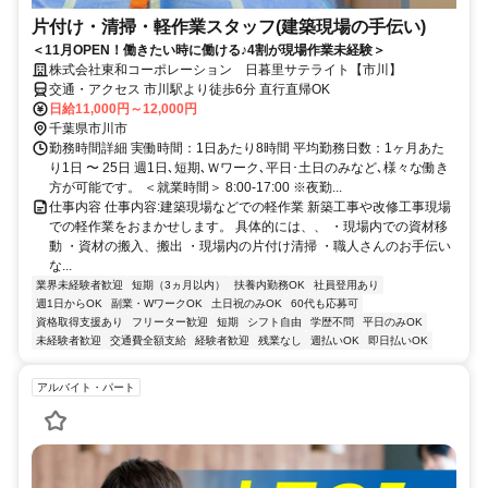
片付け・清掃・軽作業スタッフ(建築現場の手伝い)
＜11月OPEN！働きたい時に働ける♪4割が現場作業未経験＞
株式会社東和コーポレーション 日暮里サテライト【市川】
交通・アクセス 市川駅より徒歩6分 直行直帰OK
日給11,000円～12,000円
千葉県市川市
勤務時間詳細 実働時間：1日あたり8時間 平均勤務日数：1ヶ月あた
り1日 〜 25日 週1日､短期､Ｗワーク､平日･土日のみなど､様々な働き
方が可能です。 ＜就業時間＞ 8:00-17:00 ※夜勤...
仕事内容 仕事内容:建築現場などでの軽作業 新築工事や改修工事現場
での軽作業をおまかせします。 具体的には、、 ・現場内での資材移
動 ・資材の搬入、搬出 ・現場内の片付け清掃 ・職人さんのお手伝い
な...
業界未経験者歓迎
短期（3ヵ月以内）
扶養内勤務OK
社員登用あり
週1日からOK
副業・WワークOK
土日祝のみOK
60代も応募可
資格取得支援あり
フリーター歓迎
短期
シフト自由
学歴不問
平日のみOK
未経験者歓迎
交通費全額支給
経験者歓迎
残業なし
週払いOK
即日払いOK
アルバイト・パート