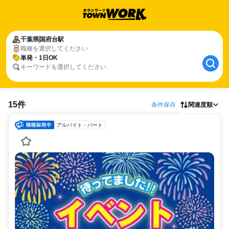
千葉県
国府台駅
職種を選択してください
単発・1日OK
キーワードを選択してください
15件
条件保存
関連度順
アルバイト・パート