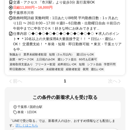
交通・アクセス 「市川駅」より徒歩3分 直行直帰OK
日給11,000円～16,000円
千葉県市川市
勤務時間詳細 実働時間：1日あたり8時間 平均勤務日数：1ヶ月あた
り1日 〜 26日 8:00～17:00 ※週0～6日勤務・出勤曜日自由 ※前日の
午前中までに申告でＯＫ！好きな時にお休みできます...
仕事内容 ◇◆◇◆◇◆◇◆◇◆◇◆◇◆◇◆◇◆◇ ▼求人のポイン
ト▼ ＊10名以上の大量採用&大量面接予定！！ ＊日払い・週払い
OK！ 交通費支給！ ＊単発・短期・即日勤務可能 ＊東京・千葉エリア
を中...
制服あり
業界未経験者歓迎
短期（3ヵ月以内）
週1日からOK
副業・WワークOK
土日祝のみOK
週1シフト提出
60代も応募可
資格取得支援あり
フリーター歓迎
給料前払いOK
短期
シフト自由
学歴不問
即日勤務OK
平日のみOK
未経験者歓迎
経験者歓迎
夜間
週払いOK
前へ
次へ
1
この条件の新着求人を受け取る
千葉県 / 国府台駅
単発・1日OK
「LINEで受け取る」では、新着求人のほか、おすすめ情報なども配信しま
す。
詳しくはこちら