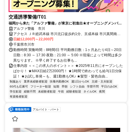
交通誘導警備/T01
福岡から来た「アルファ警備」が東京に初進出★オープニングメンバー
募集中！週1～シフト自由/MAX日給2万2000円/1時間で終わっても日給
アルファ警備 市川
まるっと支給/髪型・髪色自由/ピアス・ひげOK
アクセス ＪＲ総武本線 市川北口徒歩約1分、京成本線 市川真間南口
徒歩約8分、京成本線 国府台徒歩約15分 市川駅徒歩5～10分
日給12,000円～22,000円
千葉県市川市
勤務時間 実働時間：8時間/日 平均勤務日数：1ヶ月あたり4日～20日
日勤：8:30 ～ 17:30 夜勤：21:00 ～ 5:00 ※現場によって時間は多少
異なります。 ※早く終了するお仕事も...
仕事内容 ＜＜この求人のポイント＞＞ ★2025年11月にオープンした
ばかり！ ★MAX日給2万2000円！ ★1時間で終わっても給与1日分保
証！ ★お試し単発～も、週1勤務もOK♪ ★髪型・髪色自由...
制服あり
業界未経験者歓迎
扶養内勤務OK
週1日からOK
主婦・主夫歓迎
60代も応募可
フリーター歓迎
短期
早朝
シフト自由
学歴不問
平日のみOK
学生歓迎
経験不問
未経験者歓迎
午前
経験者歓迎
ネイルOK
夜間
有資格者歓迎
アルバイト・パート