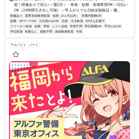
迎！研修ありで安心♪ ✅週2日～・単発・短期・長期希望OK ✅日払い
OK（24時間引き出し可能） ✅早上がりでも日給全額保証 ✅履...
制服あり
業界未経験者歓迎
短期（3ヵ月以内）
扶養内勤務OK
副業・WワークOK
土日祝のみOK
主婦・主夫歓迎
60代も応募可
フリーター歓迎
短期
早朝
シフト自由
学歴不問
即日勤務OK
平日のみOK
学生歓迎
転勤なし
経験不問
未経験者歓迎
午前
アルバイト・パート