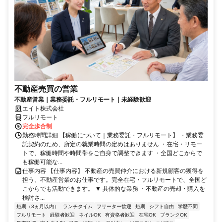
不動産売買の営業
不動産営業｜業務委託・フルリモート｜未経験歓迎
エイト株式会社
フルリモート
完全歩合制
勤務時間詳細 【稼働について｜業務委託・フルリモート】 ・業務委
託契約のため、所定の就業時間の定めはありません ・在宅・リモー
トで、稼働時間や時間帯をご自身で調整できます ・全国どこからで
も稼働可能な...
仕事内容 【仕事内容】 不動産の売買仲介における新規顧客の獲得を
担う、不動産営業のお仕事です。完全在宅・フルリモートで、全国ど
こからでも活動できます。 ▼ 具体的な業務 ・不動産の売却・購入を
検討さ...
短期（3ヵ月以内）
ランチタイム
フリーター歓迎
短期
シフト自由
学歴不問
フルリモート
経験者歓迎
ネイルOK
有資格者歓迎
在宅OK
ブランクOK