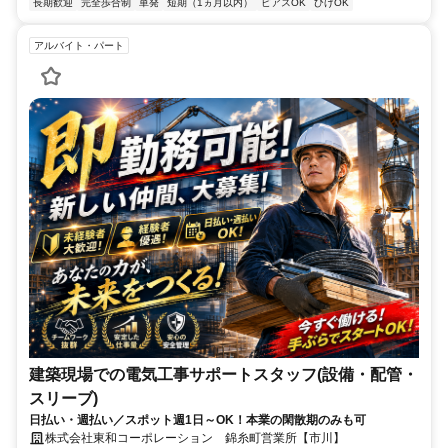
長期歓迎
完全歩合制
単発
短期（1ヵ月以内）
ピアスOK
ひげOK
アルバイト・パート
建築現場での電気工事サポートスタッフ(設備・配管・
スリーブ)
日払い・週払い／スポット週1日～OK！本業の閑散期のみも可
株式会社東和コーポレーション 錦糸町営業所【市川】