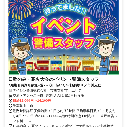
日勤のみ・花火大会のイベント警備スタッフ
⭐短期も長期も歓迎⭐週2～◎日払い可✨未経験OK／市川支社
テイシン警備株式会社 市川支社/市川エリア
交通・アクセス ⭐市川駅周辺の現場に直行直帰
日給12,000円～14,200円
千葉県市川市
勤務時間詳細 実働時間：1日あたり8時間 平均勤務日数：1ヶ月あた
り4日 〜 20日 ⏰8:00～17:00(実働8時間/休憩1時間) ⭐.｡｡. 自己申告シ
フト制 .｡｡.⭐ ￣￣￣￣￣￣￣￣￣...
仕事内容 ⸝⸝ 夏のイベントを支える縁の下の力持ち✨ ⸜⸜ ✅未経験歓