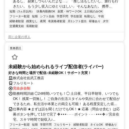
あるし、 副業しづらいんだよな…」 「推し活もしたいし、旅行も行
きたい。 もう少し収入にゆとりほしい」 そんなあなた。 携帯...
短期（3ヵ月以内）
扶養内勤務OK
副業・WワークOK
土日祝のみOK
フリーター歓迎
短期
シフト自由
学歴不問
学生歓迎
転勤なし
午前
経験者歓迎
残業なし
夜間
有資格者歓迎
月1シフト提出
研修あり
夕方
交通費支給
長期歓迎
同じ企業の求人
業務委託
未経験から始められるライブ配信者(ライバー)
好きな時間と場所で配信♪未経験OK！サポート充実！
株式会社佐武工務店
フルリモート
完全歩合制
勤務時間詳細 ◯24時間いつでも！◯ 土日夜、平日早朝等、いつでも
OK！ 残業一切無し！ ご自身の生活スタイルや気分に合わせて配信が
できるため、私生活や本業との両立も可能！ ある程度安定した収...
仕事内容 ★まずは話を聞くだけでもOK！★ 応募（問合せ含む）は応
募ボタンを押して1分で完了 ✤ • • • · ·· · ポイント · ·· · • • • ✤ ✅完全在
宅、スキマ時間で副収入♪...
フリーター歓迎
短期
学歴不問
フルリモート
経験者歓迎
ネイルOK
研修あり