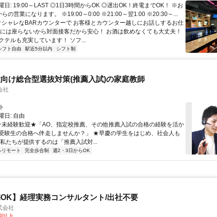
日: 19:00～LAST ◎1日3時間からOK ◎遅出OK！終電までOK！ ※お
からの営業になります。 ※19:00～0:00 ※21:00～翌1:00 ※20:30～...
 オシャレなBARカウンターで お客様とカウンター越しにお話しするお仕
隣には座らないから対面接客だから安心！ お酒は飲めなくても大丈夫！
テルも充実しています！ ソフ...
シフト自由
駅近5分以内
シフト制
向け総合型選抜対策(推薦入試)の家庭教師
会社
ト
日: 自由
 ★未経験歓迎★「AO、指定校推薦、その他推薦入試の合格の経験を活か
受験生の合格へ伴走しませんか？」 ★早慶の学生をはじめ、社会人も
 私たちが提供するのは「推薦入試対...
ルリモート
完全歩合制
週2・3日からOK
OK】経理実務コンサルタント/出社不要
式会社
0円以上