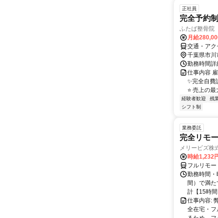
正社員
完全予約
ふたば整骨院
月給280,0
交通・アク
千葉県市川
勤務時間詳細
仕事内容 
✨完全自費
⭐ 売上の最大
経験者歓迎
残
シフト制
業務委託
完全リモー
メリービズ株
時給1,23
フルリモー
勤務時間・曜
間）で満たす
計【15時間】
仕事内容:
全在宅・フ