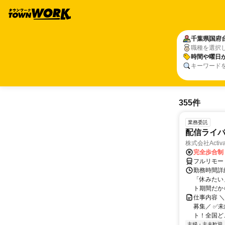
千葉県
国府
職種を選択
時間や曜日
キーワード
355件
業務委託
配信ライ
株式会社Activa
完全歩合制
フルリモー
勤務時間詳
「休みたい
ト期間だか
仕事内容 
募集／ ✅
ト！全国どこ
主婦・主夫歓迎