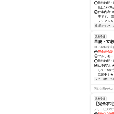
勤務時間・曜
店は19:00
仕事内容:
事です。 
ノンアルカク
週1日からOK
業務委託
早慶・立教
HUSTAR株式
完全歩合制
フルリモー
勤務時間・曜
仕事内容:
して一緒に
活躍中！★
シフト自由
フ
同じ企業の求人
業務委託
【完全在宅
メリービズ株
時給2,00