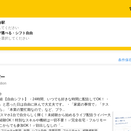
台駅
してください
が選べる・シフト自由
を選択してください
条件保
バー
tion
ト
細 【自由シフト】 ・24時間、いつでも好きな時間に配信してOK！ ・
」と思った日は自由に休んで大丈夫です。 ・「家庭の事情で」「テス
ら」「本業の繁忙期なので」など、プラ...
＼スマホ1台で自分らしく輝く！未経験から始めるライブ配信ライバー大
未経験OK！特別なスキルや機材は一切不要！ ✅完全在宅・フルリモー
からでも参加OK！ ✅顔出しなしの「...
フリーター歓迎
短期
シフト自由
学歴不問
フルリモート
経験者歓迎