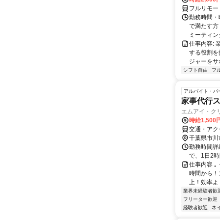
フルリモー
勤務時間・曜
で満たす方
ミーティングや
仕事内容:
する役割を
ジャーをサポ
シフト自由
フ
アルバイト・パ
家事代行
エムアイ・ク
時給1,500
交通・アク
千葉県市川
勤務時間詳細
で、1日2
仕事内容 ｡
時間から！
上！効率よく
業界未経験者歓
フリーター歓迎
経験者歓迎
ネ