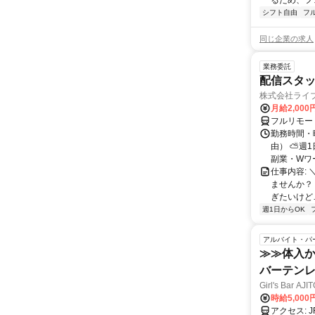
るため、フ
シフト自由
フ
同じ企業の求人
業務委託
配信スタッ
株式会社ライ
月給2,000
フルリモー
勤務時間・
由） ⛅週1
副業・Wワ
仕事内容: 
ませんか？
ぎたいけど…
週1日からOK
アルバイト・パ
≫≫体入か
バーテン
Girl's Bar AJI
時給5,000
ア