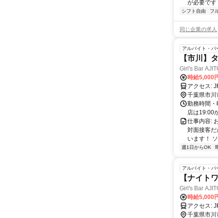
が必要です！
シフト自由
フ
同じ企業の求人
アルバイト・パ
【市川】タ
Girl's Bar AJI
時給5,000
ア
千葉県市川
勤務時間・曜
店は19:00
仕事内容:
対面接客だ
います！ 
週1日からOK
アルバイト・パ
【ナイト
Girl's Bar AJI
時給5,00
ア
千葉県市川