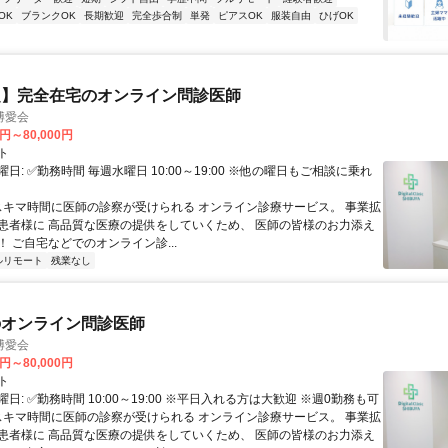
OK
ブランクOK
長期歓迎
完全歩合制
単発
ピアスOK
服装自由
ひげOK
定】完全在宅のオンライン問診医師
博愛会
0円～80,000円
ト
日: ✅勤務時間 毎週水曜日 10:00～19:00 ※他の曜日もご相談に乗れ
 スキマ時間に医師の診察が受けられる オンライン診療サービス。 事業拡
患者様に 高品質な医療の提供をしていくため、 医師の皆様のお力添え
 ご自宅などでのオンライン診...
ルリモート
残業なし
のオンライン問診医師
博愛会
0円～80,000円
ト
日: ✅勤務時間 10:00～19:00 ※平日入れる方は大歓迎 ※週0勤務も可
 スキマ時間に医師の診察が受けられる オンライン診療サービス。 事業拡
患者様に 高品質な医療の提供をしていくため、 医師の皆様のお力添え