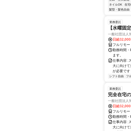
ネイルOK
在宅
髪型・髪色自由
業務委託
【水曜固
一般社団法人
日給32,00
フルリモー
勤務時間・曜
ます。
仕事内容:
大に向けて
が必要です！
シフト自由
フ
業務委託
完全在宅
一般社団法人
日給32,00
フルリモー
勤務時間・曜
仕事内容:
大に向けて