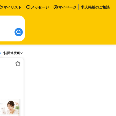
マイリスト
メッセージ
マイページ
求人掲載のご相談
存
関連度順