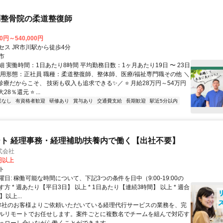
制整骨院の柔道整復師
00円～540,000円
セス JR市川駅から徒歩4分
市
 実働時間：1日あたり8時間 平均勤務日数：1ヶ月あたり19日 〜 23日
雇用形態：正社員 職種：柔道整復師、整体師、医療/福祉専門職その他 ＼
診療だからこそ、 技術も収入も追求できる✨／ ⭐ 月給28万円～54万円
28％還元 ⭐ ...
業なし
有資格者歓迎
研修あり
賞与あり
交通費支給
長期歓迎
駅近5分以内
ト 経理事務・経理補助/扶養内で働く【出社不要】
式会社
2円以上
ト
日: 稼働可能な時間について、下記3つの条件を日中（9:00-19:00の
方 * 週あたり【平日3日】 以上 * 1日あたり【連続3時間】 以上 * 週合
以上...
 弊社のお客様よりご依頼いただいている経理代行サービスの業務を、完
ルリモートでお任せします。案件ごとに複数名でチームを組んで対応す