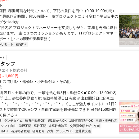
ト
日: 稼働可能な時間について、下記の条件を日中（9:00-19:00の間）
 * 最低想定時間：月50時間〜 ※プロジェクトにより変動 * 平日日中の
slack対...
 業務内容 プロジェクトマネージャーを支援しながら、業務を円滑に遂行
担います。 主に３つのミッションがあります。 (1)プロジェクトマネー
ートしつつ経理の実務業務 (...
ルリモート
在宅OK
ート
スタッフ
リエイト株式会社
円～1,800円
セス 市川駅・船橋駅・小岩駅付近・その他
市
 ⏰月～土曜の内で、 土曜を含む週3日～勤務OK ■10:00～18:00の内
時間以上 ※扶養内勤務可能 ※勤務希望日は考慮 ※出勤開始日は応相談
・°＊｡・°＊｡・°＊｡・°＊｡・°＊｡・°＊｡ 《ここが魅力ポイント》 ⭐1日2
スキマ時間でOK ⭐シフト自由で家庭を最優先にできる ⭐時給1500円以
稼げる ⭐...
迎
ランチタイム
扶養内勤務OK
週1日からOK
1日4時間以内OK
主婦・主夫歓迎
シフト自由
学歴不問
経験不問
未経験者歓迎
交通費全額支給
午前
イルOK
有資格者歓迎
研修あり
夕方
ブランクOK
交通費支給