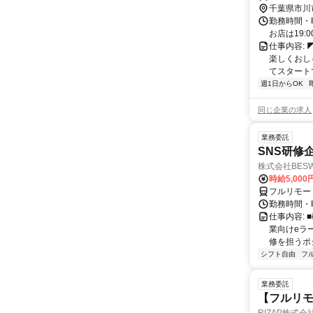
千葉県市川
勤務時間・曜
お店は19:0
仕事内容:
楽しくおし
てスタートで
週1日からOK
同じ企業の求人
業務委託
SNS研修
株式会社BES
時給5,000
フルリモー
勤務時間・
仕事内容:
業向けeラ
修を担うポ
シフト自由
フ
業務委託
【フルリモ