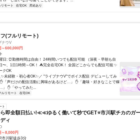
ォローし合いながら働くことができます。...
ルリモート
在宅OK
昇給あり
フ(フルリモート)
ブナウV
円～600,000円
ト
曜日: ⏰勤務時間は自由！ 24時間いつでも配信可能 （深夜・早朝も自
日〜、1日1時間～OK！ ⛺完全在宅OK！ 全国どこからでも配信可能 ✨
ークOK
＼✨未経験・初心者OK✨／ "ライブナウV"でボイス配信 デビューしてみ
 ✋「声だけの配信活動に興味があるけど…」 ✋「趣味・好きなことで稼
」 ✋「やってみた...
フルリモート
在宅OK
ート
ら即全額日払い!≪≪ゆるく働いて秒でGET⭐市川駅チカのガー
レディ
TO
円～8,000円
クセス: JR市川駅徒歩3分