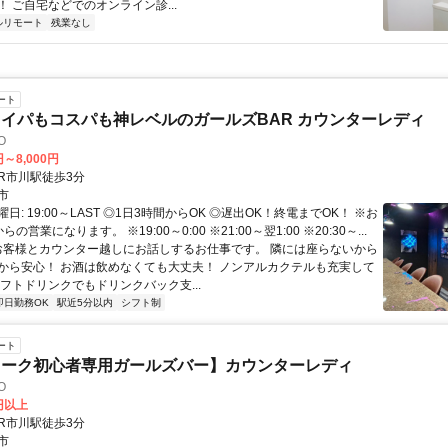
 ご自宅などでのオンライン診...
ルリモート
残業なし
ート
イパもコスパも神レベルのガールズBAR カウンターレディ
TO
円～8,000円
クセス: JR市川駅徒歩3分
市
日: 19:00～LAST ◎1日3時間からOK ◎遅出OK！終電までOK！ ※お
からの営業になります。 ※19:00～0:00 ※21:00～翌1:00 ※20:30～...
 お客様とカウンター越しにお話しするお仕事です。 隣には座らないから
から安心！ お酒は飲めなくても大丈夫！ ノンアルカクテルも充実して
ソフトドリンクでもドリンクバック支...
即日勤務OK
駅近5分以内
シフト制
ート
ワーク初心者専用ガールズバー】カウンターレディ
TO
0円以上
クセス: JR市川駅徒歩3分
市