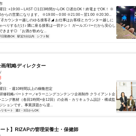
市
日: ⭐19:00～LAST ◎1日3時間からOK ◎遅出OK！終電までOK！ ※
0からの営業になります。 ※19:00～0:00 ※21:00～翌1:00 ※20:30...
 ◤✌カウンター越しのゆる接客✌◢ お仕事はお客様とカウンター越しに
ゃべりするだけ♪ 隣に座る接客は一切ナシ！ ガールズバーだから安心し
きます◎ 「お酒が飲めな...
即日勤務OK
駅近5分以内
シフト制
企画/戦略ディレクター
W
円
ト
曜日: ・週10時間以上の稼働想定
 ■研修戦略パートナー／eラーニングコンテンツ企画制作 クライアント企
ーニング教材（各回1時間×全12回）の企画・カリキュラム設計・構成監
ジションです。事業課題から逆...
ルリモート
週2・3日からOK
ート】RIZAPの管理栄養士・保健師