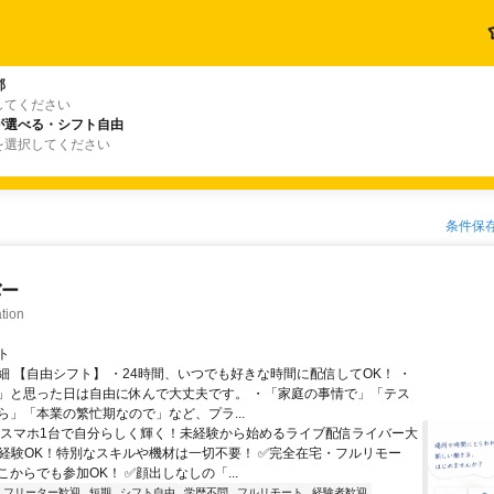
郡
してください
が選べる・シフト自由
を選択してください
条件保
バー
tion
ト
細 【自由シフト】 ・24時間、いつでも好きな時間に配信してOK！ ・
」と思った日は自由に休んで大丈夫です。 ・「家庭の事情で」「テス
ら」「本業の繁忙期なので」など、プラ...
＼スマホ1台で自分らしく輝く！未経験から始めるライブ配信ライバー大
未経験OK！特別なスキルや機材は一切不要！ ✅完全在宅・フルリモー
からでも参加OK！ ✅顔出しなしの「...
フリーター歓迎
短期
シフト自由
学歴不問
フルリモート
経験者歓迎