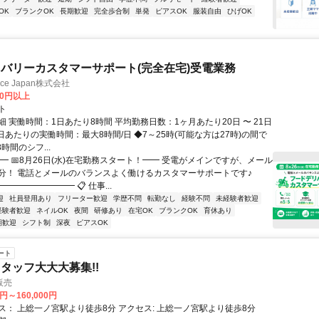
OK
ブランクOK
長期歓迎
完全歩合制
単発
ピアスOK
服装自由
ひげOK
バリーカスタマーサポート(完全在宅)受電業務
ance Japan株式会社
00円以上
ト
 実働時間：1日あたり8時間 平均勤務日数：1ヶ月あたり20日 〜 21日
日あたりの実働時間：最大8時間/日 ◆7～25時(可能な方は27時)の間で
時間のシフ...
━ 📅8月26日(水)在宅勤務スタート！━━ 受電がメインですが、メール
分！ 電話とメールのバランスよく働けるカスタマーサポートです♪
━━━━━━━━ 📋 仕事...
迎
社員登用あり
フリーター歓迎
学歴不問
転勤なし
経験不問
未経験者歓迎
経験者歓迎
ネイルOK
夜間
研修あり
在宅OK
ブランクOK
育休あり
期歓迎
シフト制
深夜
ピアスOK
ート
タッフ大大大募集!!
販売
0円～160,000円
交通アクセス： 上総一ノ宮駅より徒歩8分 アクセス: 上総一ノ宮駅より徒歩8分