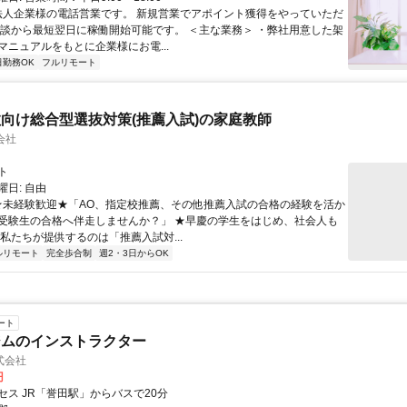
 法人企業様の電話営業です。 新規営業でアポイント獲得をやっていただ
面談から最短翌日に稼働開始可能です。 ＜主な業務＞ ・弊社用意した架
マニュアルをもとに企業様にお電...
日勤務OK
フルリモート
向け総合型選抜対策(推薦入試)の家庭教師
会社
ト
日: 自由
 ★未経験歓迎★「AO、指定校推薦、その他推薦入試の合格の経験を活か
受験生の合格へ伴走しませんか？」 ★早慶の学生をはじめ、社会人も
 私たちが提供するのは「推薦入試対...
ルリモート
完全歩合制
週2・3日からOK
ート
ジムのインストラクター
式会社
円
セス JR「誉田駅」からバスで20分