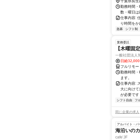
千葉県長生
勤務時間・曜
数・曜日は
仕事内容:
り時間をか
急募
シフト制
業務委託
【木曜固
一般社団法人
日給32,00
フルリモー
勤務時間・曜
ます。
仕事内容:
大に向けて
が必要です！
シフト自由
フ
同じ企業の求人
アルバイト・パ
海沿いの
cafe’JF