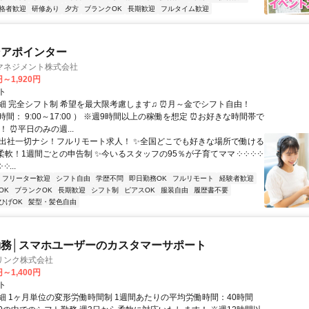
格者歓迎
研修あり
夕方
ブランクOK
長期歓迎
フルタイム歓迎
ンアポインター
マネジメント株式会社
円～1,920円
ト
細 完全シフト制 希望を最大限考慮します♫ ⏰月～金でシフト自由！
間： 9:00～17:00 ） ※週9時間以上の稼働を想定 ⏰お好きな時間帯で
！ ⏰平日のみの週...
✨出社一切ナシ！フルリモート求人！ ✨全国どこでも好きな場所で働ける
柔軟！1週間ごとの申告制 ✨今いるスタッフの95％が子育てママ ༶ ༶ ༶ ༶
 ༶...
フリーター歓迎
シフト自由
学歴不問
即日勤務OK
フルリモート
経験者歓迎
OK
ブランクOK
長期歓迎
シフト制
ピアスOK
服装自由
履歴書不要
ひげOK
髪型・髪色自由
務│スマホユーザーのカスタマーサポート
リンク株式会社
円～1,400円
ト
細 1ヶ月単位の変形労働時間制 1週間あたりの平均労働時間：40時間