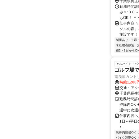
千葉県長生
勤務時間詳
み９:００
もOK！ ＊ 
仕事内容 
ソルの森」
施設です！ 
制服あり
主婦
未経験者歓迎
週2・3日からO
アルバイト・パ
ゴルフ場
南茂原カント
時給1,200
交通・アクセ
千葉県長生
勤務時間詳細
控除内OK
週中に次週の
仕事内容 ＼ 
1日～/平
♪...
扶養内勤務OK
バイク通勤OK