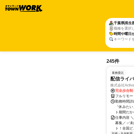
千葉県
長生
職種を選択
時間や曜日
キーワード
245件
業務委託
配信ライ
株式会社Activa
完全歩合制
フルリモー
勤務時間詳
「休みたい
ト期間だか
仕事内容 
募集／ ✅
ト！全国どこ
主婦・主夫歓迎