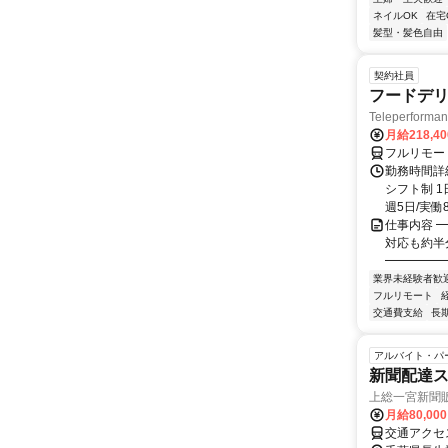
ネイルOK
在宅
髪型・髪色自由
契約社員
フードデリ
Teleperform
月給218,4
フルリモー
勤務時間詳細
シフト制 1
週5日/実働8
仕事内容 ━
対応も約半
━━━━━━
業界未経験者歓
フルリモート
交通費支給
長
アルバイト・パ
新聞配達ス
上総一宮新聞
月給80,00