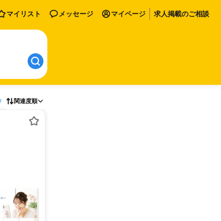
マイリスト
メッセージ
マイページ
求人掲載のご相談
存
関連度順