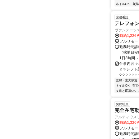
ネイルOK
有資
業務委託
テレフォ
ヴァンテージ
時給1,226
フルリモー
勤務時間詳
（稼働目安時
1日3時間～
仕事内容 
♫ ✨シフト
༶ ༶ ༶ ༶ ༶ ༶ ༶
主婦・主夫歓迎
ネイルOK
在宅
友達と応募OK
契約社員
完全在宅勤
アルティウス
時給1,320
フルリモー
勤務時間詳