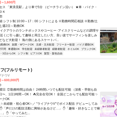
円～1,600円
セス 「東浪見駅」より車で5分 （ビーチライン沿い） ★車・バイク・
ＯＫ
郡
 シフト制 10:00～17：00 シフトによる ※勤務時間応相談 ※勤務/土
む週2日～勤務OK
テイクアウトのランチボックスやコーヒー･アイスクリームなどの調理サ
の近くに引っ越して趣味と両立したい方、良い波でサーフィンを楽しみ
どなど大歓迎！ 海の側にあるスケートパ...
内勤務OK
副業・WワークOK
主婦・主夫歓迎
フリーター歓迎
バイク通勤OK
歴不問
車通勤OK
学生歓迎
未経験者歓迎
経験者歓迎
ネイルOK
ブランクOK
2・3日からOK
シフト制
ピアスOK
髪型・髪色自由
フ(フルリモート)
ブナウV
円～600,000円
ト
曜日: ⏰勤務時間は自由！ 24時間いつでも配信可能 （深夜・早朝も自
日〜、1日1時間～OK！ ⛺完全在宅OK！ 全国どこからでも配信可能 ✨
ークOK
＼✨未経験・初心者OK✨／ "ライブナウV"でボイス配信 デビューしてみ
 ✋「声だけの配信活動に興味があるけど…」 ✋「趣味・好きなことで稼
」 ✋「やってみた...