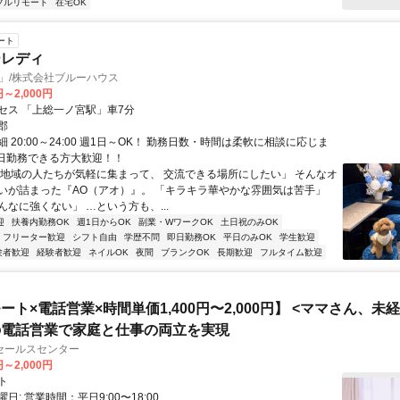
フルリモート
在宅OK
ート
ーレディ
」/株式会社ブルーハウス
円～2,000円
セス 「上総一ノ宮駅」車7分
郡
 20:00～24:00 週1日～OK！ 勤務日数・時間は柔軟に相談に応じま
5日勤務できる方大歓迎！！
「地域の人たちが気軽に集まって、 交流できる場所にしたい」 そんなオ
いが詰まった『AO（アオ）』。 「キラキラ華やかな雰囲気は苦手」
なに強くない」 …という方も、...
迎
扶養内勤務OK
週1日からOK
副業・WワークOK
土日祝のみOK
フリーター歓迎
シフト自由
学歴不問
即日勤務OK
平日のみOK
学生歓迎
験者歓迎
経験者歓迎
ネイルOK
夜間
ブランクOK
長期歓迎
フルタイム歓迎
ート×電話営業×時間単価1,400円〜2,000円】 <ママさん、未
の電話営業で家庭と仕事の両立を実現
セールスセンター
円～2,000円
ト
日: 営業時間：平日9:00〜18:00