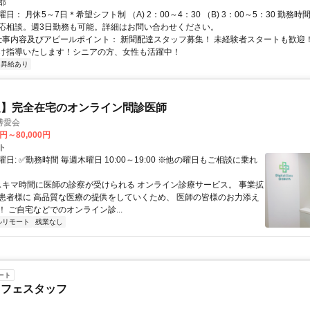
郡
日： 月休5～7日＊希望シフト制 （A) 2：00～4：30 （B) 3：00～5：30 勤務時
応相談。週3日勤務も可能。詳細はお問い合わせください。
 仕事内容及びアピールポイント： 新聞配達スタッフ募集！ 未経験者スタートも歓迎
け指導いたします！シニアの方、女性も活躍中！
昇給あり
定】完全在宅のオンライン問診医師
博愛会
0円～80,000円
ト
日: ✅勤務時間 毎週木曜日 10:00～19:00 ※他の曜日もご相談に乗れ
 スキマ時間に医師の診察が受けられる オンライン診療サービス。 事業拡
患者様に 高品質な医療の提供をしていくため、 医師の皆様のお力添え
 ご自宅などでのオンライン診...
ルリモート
残業なし
ート
カフェスタッフ