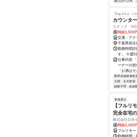
週1日からOK
アルバイト・パ
カウンタ
スナック「AO
時給1,500
交通・アク
千葉県長生
勤務時間詳細
す。 ※週
仕事内容 
ーナーの想
「お酒はそん
業界未経験者歓
主婦・主夫歓迎
経験不問
未経
業務委託
【フルリモ
完全在宅
株式会社日本
時給1,400
フルリモー
勤務時間・曜