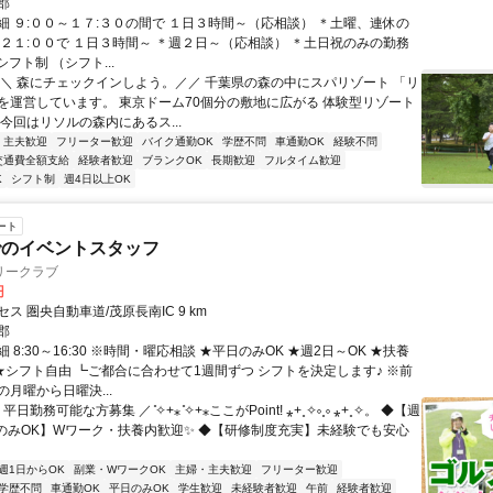
郡
細 ９:００～１７:３０の間で １日３時間～（応相談） ＊土曜、連休の
～２１:００で １日３時間～ ＊週２日～（応相談） ＊土日祝のみの勤務
シフト制 （シフト...
＼＼ 森にチェックインしよう。／／ 千葉県の森の中にスパリゾート 「リ
を運営しています。 東京ドーム70個分の敷地に広がる 体験型リゾート
今回はリソルの森内にあるス...
・主夫歓迎
フリーター歓迎
バイク通勤OK
学歴不問
車通勤OK
経験不問
交通費全額支給
経験者歓迎
ブランクOK
長期歓迎
フルタイム歓迎
K
シフト制
週4日以上OK
ート
でのイベントスタッフ
リークラブ
円
ス 圏央自動車道/茂原長南IC 9 km
郡
 8:30～16:30 ※時間・曜応相談 ★平日のみOK ★週2日～OK ★扶養
 ★シフト自由 ┗ご都合に合わせて1週間ずつ シフトを決定します♪ ※前
月曜から日曜決...
平日勤務可能な方募集 ／ ̊✧+⁎ ̊✧+⁎ここがPoint! ⁎+˳✧༚˳༚ ⁎+˳✧。 ◆【週
日のみOK】Wワーク・扶養内歓迎✨ ◆【研修制度充実】未経験でも安心
週1日からOK
副業・WワークOK
主婦・主夫歓迎
フリーター歓迎
学歴不問
車通勤OK
平日のみOK
学生歓迎
未経験者歓迎
午前
経験者歓迎