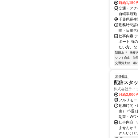
時給1,150
交通・アク
自転車通勤
千葉県長生
勤務時間詳細
曜・日曜含
仕事内容 
ポート 海
たい方、な
制服あり
扶養
シフト自由
学
交通費支給
週
業務委託
配信スタッ
株式会社ライ
月給2,000
フルリモー
勤務時間・
由） ⛅週1
副業・Wワ
仕事内容: 
ませんか？
ぎたいけど…