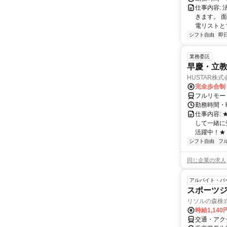
仕事内容:
きます。 
電リストと
シフト自由
即
業務委託
早慶・立教
HUSTAR株式
完全歩合制
フルリモー
勤務時間・曜
仕事内容:
して一緒に
活躍中！★
シフト自由
フ
同じ企業の求人
アルバイト・パ
スポーツ
リソルの森株
時給1,140
交通・アク