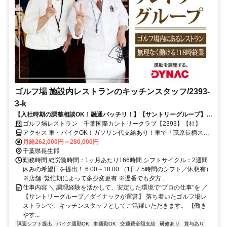
ゴルフ場 施設内レストランのキッチンスタッフ/2393-
3-k
【入社時期の調整相談OK！融通バッチリ！】【サントリーグループ】キ
ッチン経験を“仕事”に変える。料理に集中できる環境で安定したキャリ
ゴルフ場レストラン 千葉国際カントリークラブ【2393】【社】
アを築く◎
アクセス 車・バイクOK！ガソリン代支給あり！車で「茂原長柄スマ
ートIC」～約10分、「蘇我IC」～約20分、「蘇我駅」～約40分
月給262,000円～280,000円
千葉県長生郡
勤務時間 総労働時間：1ヶ月あたり166時間 シフトサイクル：2週間
休みの希望日を提出！ 6:00～18:00 （1日7.5時間のシフト／休憩有）
※店舗･繁忙期によって多少変更有 ※遅番でも夕方...
仕事内容 ＼ 調理経験を活かして、安定した環境で“プロの仕事”を ／
【サントリーグループ／ダイナックが運営】 落ち着いたゴルフ場レ
ストランで、キッチンスタッフとしてご活躍いただきます。 【働き
やす...
隔週シフト提出
バイク通勤OK
車通勤OK
交通費全額支給
研修あり
賞与あり