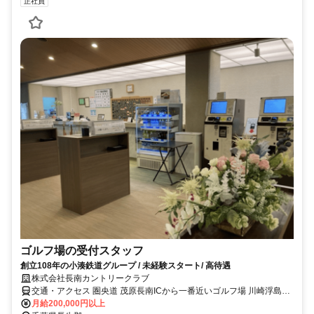
正社員
ゴルフ場の受付スタッフ
創立108年の小湊鉄道グループ / 未経験スタート/ 高待遇
株式会社長南カントリークラブ
交通・アクセス 圏央道 茂原長南ICから一番近いゴルフ場 川崎浮島
JCTから45分
月給200,000円以上