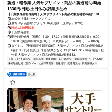
製造・軽作業 人気サプリメント商品の製造補助/時給
1330円/日勤/土日休み/残業少なめ
【千葉県長生郡長南町】人気サプリメント商品の製造補助/時給1330円/
日勤/土日休み/残業少なめ_keiyo1430/917
株式会社日本ワークプレイス
最寄り駅 茂原駅 アクセス JR外房線「茂原駅」車20分
時給1,330円以上
千葉県長生郡
勤務時間備考 【日勤】 8:30～17:30（実働8時間/休憩60分） 9:00～
18:00（実働8時間/休憩60分） ※残業目安：0～1h/日、0～10h/月
タイトル 【千葉県長生郡長南町】人気サプリメント商品の製造補助/
時給1330円/日勤/土日休み/残業少なめ_keiyo1430/917 職種 製造・軽
作業 人気サプリメント商品の製造補助/時給133...
長期
バイク通勤OK
学歴不問
車通勤OK
即日勤務OK
固定時間制
平日のみOK
未経験者歓迎
週払いOK
社会保険完備
制服貸与
交通費支給
長期休暇あり
正社員