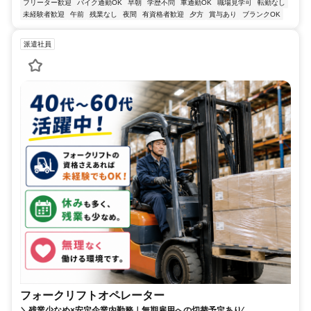
フリーター歓迎
バイク通勤OK
早朝
学歴不問
車通勤OK
職場見学可
転勤なし
未経験者歓迎
午前
残業なし
夜間
有資格者歓迎
夕方
賞与あり
ブランクOK
派遣社員
フォークリフトオペレーター
＼残業少なめ×安定企業内勤務｜無期雇⽤への切替予定あり⁄