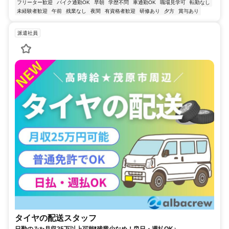
フリーター歓迎
バイク通勤OK
早朝
学歴不問
車通勤OK
職場見学可
転勤なし
未経験者歓迎
午前
残業なし
夜間
有資格者歓迎
研修あり
夕方
賞与あり
派遣社員
タイヤの配送スタッフ
日勤のみ✨月収25万以上可能❗残業少なめ！⏰日・週払OK♪