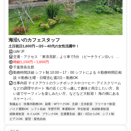
海沿いのカフェスタッフ
土日祝日1,600円～/20～40代の女性活躍中！
cafe’JF
交通・アクセス 「東浪見駅」より車で5分 （ビーチライン沿い） ★
車・バイク・自転車通勤ＯＫ
時給1,150円～1,600円
千葉県長生郡
勤務時間詳細 シフト制 10:00～17：00 シフトによる ※勤務時間応相
談 ※勤務/土曜・日曜含む週2日～勤務OK
仕事内容 テイクアウトのランチボックスやコーヒー･アイスクリーム
などの調理サポート 海の近くに引っ越して趣味と両立したい方、良
い波でサーフィンを楽しみたい方、などなど大歓迎！ 海の側にある
スケートパ...
制服あり
扶養内勤務OK
副業・WワークOK
主婦・主夫歓迎
フリーター歓迎
バイク通勤OK
シフト自由
学歴不問
車通勤OK
学生歓迎
未経験者歓迎
経験者歓迎
ネイルOK
ブランクOK
交通費支給
週2・3日からOK
シフト制
ピアスOK
髪型・髪色自由