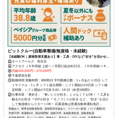
ピットクルー(自動車整備/無資格・未経験)
【未経験OK｜資格取得支援あり】車・工具・DIYなど“好き”を活かせ
る！《年間休日115日／残業代1分単位／月残業10h未満》
オートアールズ 長生店
アクセス ＪＲ外房線 上総一ノ宮西口徒歩約22分、ＪＲ外房線/ＪＲ総
武本線 八積徒歩約30分 上総一ノ宮駅から車で3分
月給200,000円～270,000円
千葉県長生郡
勤務時間 実働時間：8時間/日 平均勤務日数：1ヶ月あたり20日 シフ
トサイクル：1ヶ月 シフト提出期限：シフト開始の14日前 シフト確
定時期：シフト開始の7日前 9:40～19:10（休憩1時間3...
仕事内容 「車好き」「車いじりが好き」じゃなくてもOK！ ＊工具を
触るのが好き ＊DIYが好き ＊モノづくりが好き など、 ”好き” を活か
して無資格からスタートOK！ 応募資格は普通自動車運転免許...
制服あり
業界未経験者歓迎
資格取得支援あり
フリーター歓迎
バイク通勤OK
学歴不問
車通勤OK
固定時間制
経験不問
未経験者歓迎
経験者歓迎
有資格者歓迎
月1シフト提出
研修あり
賞与あり
ブランクOK
交通費支給