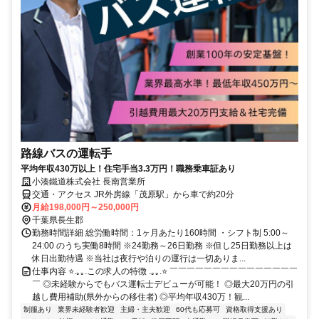
路線バスの運転手
平均年収430万以上！住宅手当3.3万円！職務乗車証あり
小湊鐵道株式会社 長南営業所
交通・アクセス JR外房線「茂原駅」から車で約20分
月給198,000円～250,000円
千葉県長生郡
勤務時間詳細 総労働時間：1ヶ月あたり160時間 ・シフト制 5:00～
24:00 のうち実働8時間 ※24勤務～26日勤務 ※但し25日勤務以上は
休日出勤待遇 ※当社は夜行や泊りの運行は一切ありま...
仕事内容 ⭐.｡｡.この求人の特徴 .｡｡.⭐ ￣￣￣￣￣￣￣￣￣￣￣￣￣￣￣
￣ ◎未経験からでもバス運転士デビューが可能！ ◎最大20万円の引
越し費用補助(県外からの移住者) ◎平均年収430万！観...
制服あり
業界未経験者歓迎
主婦・主夫歓迎
60代も応募可
資格取得支援あり