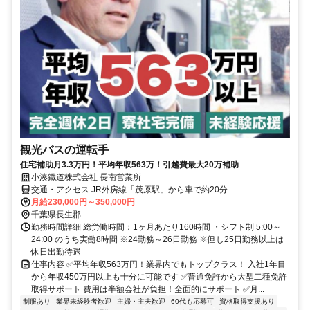
観光バスの運転手
住宅補助月3.3万円！平均年収563万！引越費最大20万補助
小湊鐵道株式会社 長南営業所
交通・アクセス JR外房線「茂原駅」から車で約20分
月給230,000円～350,000円
千葉県長生郡
勤務時間詳細 総労働時間：1ヶ月あたり160時間 ・シフト制 5:00～
24:00 のうち実働8時間 ※24勤務～26日勤務 ※但し25日勤務以上は
休日出勤待遇
仕事内容 ✅平均年収563万円！業界内でもトップクラス！ 入社1年目
から年収450万円以上も十分に可能です ✅普通免許から大型二種免許
取得サポート 費用は半額会社が負担！全面的にサポート ✅月...
制服あり
業界未経験者歓迎
主婦・主夫歓迎
60代も応募可
資格取得支援あり