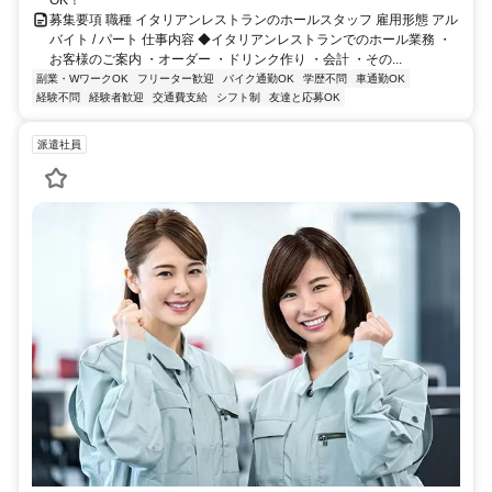
募集要項 職種 イタリアンレストランのホールスタッフ 雇用形態 アル
バイト / パート 仕事内容 ◆イタリアンレストランでのホール業務 ・
お客様のご案内 ・オーダー ・ドリンク作り ・会計 ・その...
副業・WワークOK
フリーター歓迎
バイク通勤OK
学歴不問
車通勤OK
経験不問
経験者歓迎
交通費支給
シフト制
友達と応募OK
派遣社員