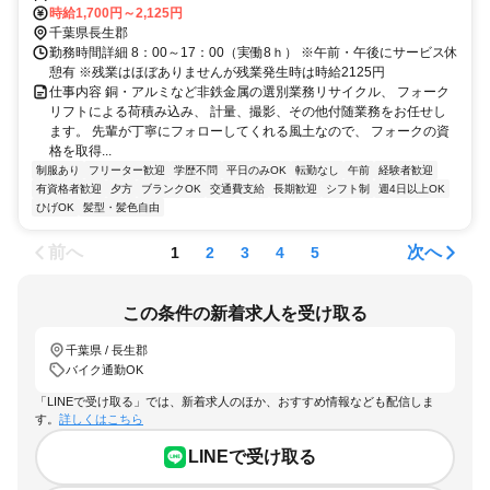
時給1,700円～2,125円
千葉県長生郡
勤務時間詳細 8：00～17：00（実働8ｈ） ※午前・午後にサービス休
憩有 ※残業はほぼありませんが残業発生時は時給2125円
仕事内容 銅・アルミなど非鉄金属の選別業務リサイクル、 フォーク
リフトによる荷積み込み、 計量、撮影、その他付随業務をお任せし
ます。 先輩が丁寧にフォローしてくれる風土なので、 フォークの資
格を取得...
制服あり
フリーター歓迎
学歴不問
平日のみOK
転勤なし
午前
経験者歓迎
有資格者歓迎
夕方
ブランクOK
交通費支給
長期歓迎
シフト制
週4日以上OK
ひげOK
髪型・髪色自由
前へ
次へ
1
2
3
4
5
この条件の新着求人を受け取る
千葉県 / 長生郡
バイク通勤OK
「LINEで受け取る」では、新着求人のほか、おすすめ情報なども配信しま
す。
詳しくはこちら
LINEで受け取る