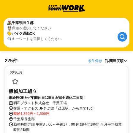
千葉県
長生郡
職種を選択してください
バイク通勤OK
キーワードを選択してください
225件
条件保存
関連度順
契約社員
機械加工組立
未経験OK✨✅年間休日120日＆完全週休二日制！
明和プラスト株式会社 千葉工場
交通・アクセス JR外房線「茂原駅」から車で15分
時給1,350円～1,500円
千葉県長生郡
勤務時間詳細 午前8：00～午後17：00 休憩時間1時間 ※月平均残業
時間5時間