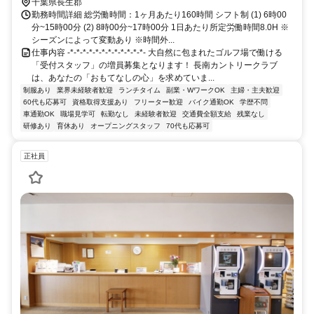
千葉県長生郡
勤務時間詳細 総労働時間：1ヶ月あたり160時間 シフト制 (1) 6時00
分~15時00分 (2) 8時00分~17時00分 1日あたり所定労働時間8.0H ※
シーズンによって変動あり ※時間外...
仕事内容 -*-*-*-*-*-*-*-*-*-*-*-*- 大自然に包まれたゴルフ場で働ける
「受付スタッフ」の増員募集となります！ 長南カントリークラブ
は、あなたの「おもてなしの心」を求めていま...
制服あり
業界未経験者歓迎
ランチタイム
副業・WワークOK
主婦・主夫歓迎
60代も応募可
資格取得支援あり
フリーター歓迎
バイク通勤OK
学歴不問
車通勤OK
職場見学可
転勤なし
未経験者歓迎
交通費全額支給
残業なし
研修あり
育休あり
オープニングスタッフ
70代も応募可
正社員