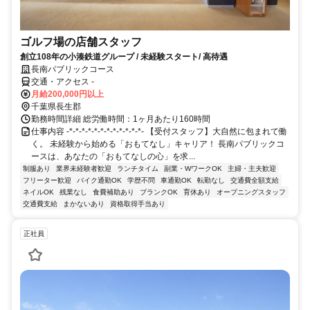
ゴルフ場の店舗スタッフ
創立108年の小湊鉄道グループ / 未経験スタート/ 高待遇
長南パブリックコース
交通・アクセス -
月給200,000円以上
千葉県長生郡
勤務時間詳細 総労働時間：1ヶ月あたり160時間
仕事内容 -*-*-*-*-*-*-*-*-*-*-*-*- 【受付スタッフ】大自然に包まれて働
く。 未経験から始める「おもてなし」キャリア！ 長南パブリックコ
ースは、あなたの「おもてなしの心」を求...
制服あり
業界未経験者歓迎
ランチタイム
副業・WワークOK
主婦・主夫歓迎
フリーター歓迎
バイク通勤OK
学歴不問
車通勤OK
転勤なし
交通費全額支給
ネイルOK
残業なし
食費補助あり
ブランクOK
育休あり
オープニングスタッフ
交通費支給
まかないあり
資格取得手当あり
正社員