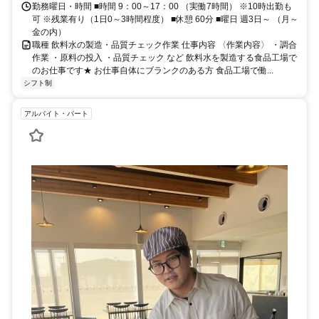
勤務曜日・時間 ■時間 9：00～17：00 （実働7時間） ※10時出勤も
可 ※残業有り（1日0～3時間程度） ■休憩 60分 ■曜日 週3日～ （月～
金の内）
職種 飲料水の製造・品質チェック作業 仕事内容 〈作業内容〉 ・調合
作業 ・原料の投入 ・品質チェック など 飲料水を製造する食品工場で
のお仕事です★ お仕事自体にブランクのある方 食品工場で働...
シフト制
アルバイト・パート