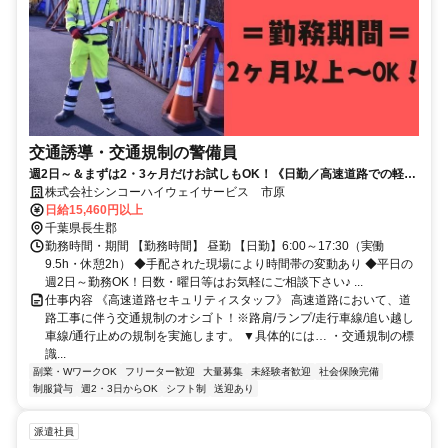
交通誘導・交通規制の警備員
週2日～＆まずは2・3ヶ月だけお試しもOK！《日勤／高速道路での軽作
業／関東エリア》週払いOK★
株式会社シンコーハイウェイサービス 市原
日給15,460円以上
千葉県長生郡
勤務時間・期間 【勤務時間】 昼勤 【日勤】6:00～17:30（実働
9.5h・休憩2h） ◆手配された現場により時間帯の変動あり ◆平日の
週2日～勤務OK！日数・曜日等はお気軽にご相談下さい♪ ...
仕事内容 《高速道路セキュリティスタッフ》 高速道路において、道
路工事に伴う交通規制のオシゴト！※路肩/ランプ/走行車線/追い越し
車線/通行止めの規制を実施します。 ▼具体的には… ・交通規制の標
識...
副業・WワークOK
フリーター歓迎
大量募集
未経験者歓迎
社会保険完備
制服貸与
週2・3日からOK
シフト制
送迎あり
派遣社員