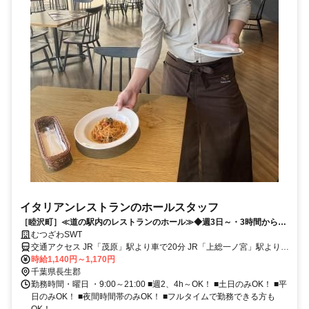
イタリアンレストランのホールスタッフ
［睦沢町］≪道の駅内のレストランのホール≫◆週3日～・3時間から勤
務OK◆未経験OK◆交通費支給
むつざわSWT
交通アクセス JR「茂原」駅より車で20分 JR「上総一ノ宮」駅より車
時給1,140円～1,170円
で15分 ★バイク・自転車通勤OK ★マイカー通勤可
千葉県長生郡
勤務時間・曜日 ・9:00～21:00 ■週2、4h～OK！ ■土日のみOK！ ■平
日のみOK！ ■夜間時間帯のみOK！ ■フルタイムで勤務できる方も
OK！