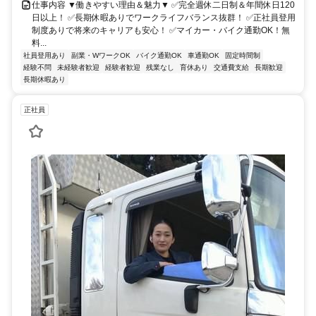
仕事内容 ▼働きやすい理由＆魅力▼ ✅完全週休二日制＆年間休日120
日以上！ ✅長期休暇ありでワークライフバランス抜群！ ✅正社員登用
制度ありで将来のキャリアも安心！ ✅マイカー・バイク通勤OK！無
料...
社員登用あり
副業・WワークOK
バイク通勤OK
車通勤OK
固定時間制
経験不問
未経験者歓迎
経験者歓迎
残業なし
育休あり
交通費支給
長期歓迎
長期休暇あり
正社員