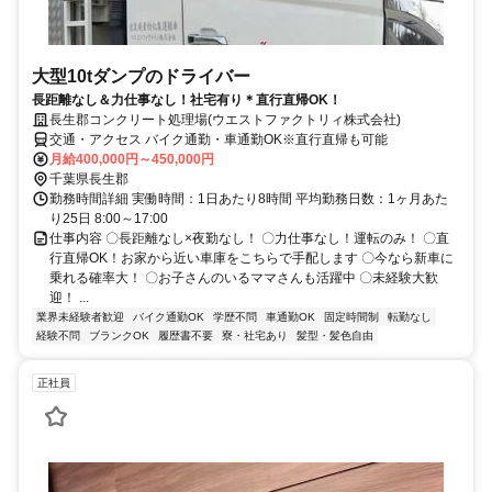
大型10tダンプのドライバー
長距離なし＆力仕事なし！社宅有り＊直行直帰OK！
長生郡コンクリート処理場(ウエストファクトリィ株式会社)
交通・アクセス バイク通勤・車通勤OK※直行直帰も可能
月給400,000円～450,000円
千葉県長生郡
勤務時間詳細 実働時間：1日あたり8時間 平均勤務日数：1ヶ月あた
り25日 8:00～17:00
仕事内容 〇長距離なし×夜勤なし！ 〇力仕事なし！運転のみ！ 〇直
行直帰OK！お家から近い車庫をこちらで手配します 〇今なら新車に
乗れる確率大！ 〇お子さんのいるママさんも活躍中 〇未経験大歓
迎！ ...
業界未経験者歓迎
バイク通勤OK
学歴不問
車通勤OK
固定時間制
転勤なし
経験不問
ブランクOK
履歴書不要
寮・社宅あり
髪型・髪色自由
正社員