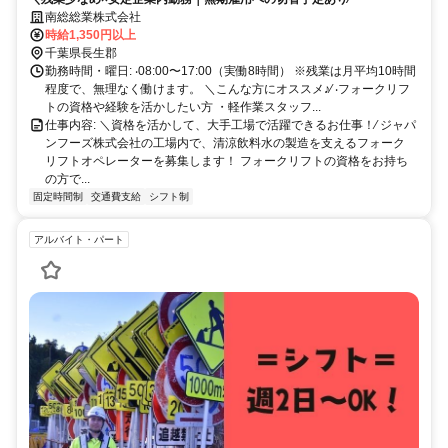
南総総業株式会社
時給1,350円以上
千葉県長生郡
勤務時間・曜日: ‧08:00〜17:00（実働8時間） ※残業は⽉平均10時間
程度で、無理なく働けます。 ＼こんな⽅にオススメ♪⁄ ‧フォークリフ
トの資格や経験を活かしたい⽅ ・軽作業スタッフ...
仕事内容: ＼資格を活かして、⼤⼿⼯場で活躍できるお仕事！∕ ジャパ
ンフーズ株式会社の⼯場内で、清涼飲料⽔の製造を⽀えるフォーク
リフトオペレーターを募集します！ フォークリフトの資格をお持ち
の⽅で...
固定時間制
交通費支給
シフト制
アルバイト・パート