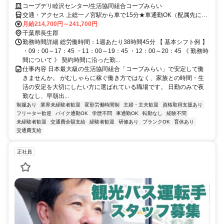
コープデリ睦沢センター/生活協同組合コープみらい
交通・アクセス 上総一ノ宮駅から車で15分★車通勤OK（配属先によ
る）※配属先は、入職時期や各センターの人員状況を踏まえ、本人の
月給214,700円～241,700円
希望を考慮した上で、募集場所を含む通勤可能な範囲のセンターから
千葉県長生郡
決定します。
勤務時間詳細 総労働時間：1週あたり38時間45分 【 基本シフト例 】
・09：00～17：45 ・11：00～19：45 ・12：00～20：45 《 勤務時
間について 》 契約時間に沿った勤...
仕事内容 日本最大級の生活協同組合「コープみらい」で安定して働
きませんか。 がむしゃらに稼ぐ働き方ではなく、家族との時間・生
活の安定を大切にしたい方に選ばれている職場です。 日勤のみで夜
勤なし、早朝出...
制服あり
業界未経験者歓迎
変形労働時間制
主婦・主夫歓迎
資格取得支援あり
フリーター歓迎
バイク通勤OK
学歴不問
車通勤OK
転勤なし
経験不問
未経験者歓迎
交通費全額支給
経験者歓迎
研修あり
ブランクOK
育休あり
交通費支給
正社員