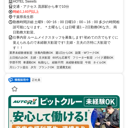
HOTEL Sweets
交通・アクセス 茂原駅から車で10分
時給1,140円以上
千葉県長生郡
勤務時間詳細 土曜9：00~16：00 日曜10：00～16：00 多少の時間相
談可能になります。 ＊土曜もしくは日曜 週1～2日勤務OKな方。 両
日勤務大歓迎。
仕事内容 ルームメイクスタッフを募集します! 初めての方でもすぐに
覚えられるので未経験大歓迎です! 主婦・主夫の方特に大歓迎で
す！！
業界未経験者歓迎
扶養内勤務OK
週1日からOK
副業・WワークOK
土日祝のみOK
主婦・主夫歓迎
60代も応募可
フリーター歓迎
バイク通勤OK
学歴不問
車通勤OK
転勤なし
経験不問
未経験者歓迎
午前
ネイルOK
月1シフト提出
夕方
ブランクOK
交通費支給
正社員