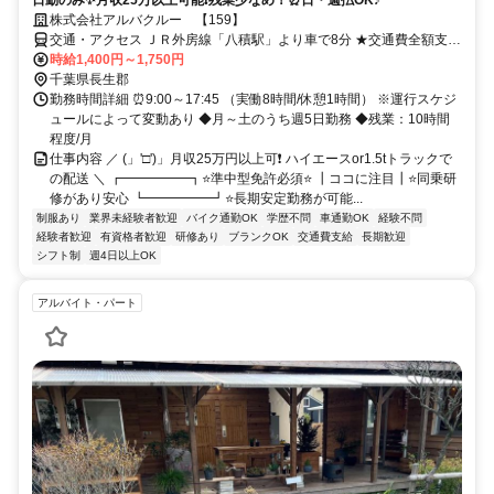
株式会社アルバクルー 【159】
交通・アクセス ＪＲ外房線「八積駅」より車で8分 ★交通費全額支給
★車通勤OK(無料駐車場完備) ★バイク・自転車通勤OK！
時給1,400円～1,750円
千葉県長生郡
勤務時間詳細 ⏰9:00～17:45 （実働8時間/休憩1時間） ※運行スケジ
ュールによって変動あり ◆月～土のうち週5日勤務 ◆残業：10時間
程度/月
仕事内容 ／ (」'□')」月収25万円以上可❗ ハイエースor1.5tトラックで
の配送 ＼ ┏━━━━━┓⭐準中型免許必須⭐ ┃ココに注目┃⭐同乗研
修があり安心 ┗━━━━━┛⭐長期安定勤務が可能...
制服あり
業界未経験者歓迎
バイク通勤OK
学歴不問
車通勤OK
経験不問
経験者歓迎
有資格者歓迎
研修あり
ブランクOK
交通費支給
長期歓迎
シフト制
週4日以上OK
アルバイト・パート