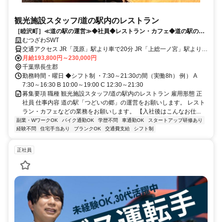
観光施設スタッフ/道の駅内のレストラン
［睦沢町］≪道の駅の運営≫◆社員◆レストラン・カフェ◆道の駅のお
仕事に尽力しませんか！
むつざわSWT
交通アクセス JR「茂原」駅より車で20分 JR「上総一ノ宮」駅より車
で15分 ■交通費支給（規定内） ★バイク・自転車通勤OK ★マイカー
月給193,800円～230,000円
通勤可
千葉県長生郡
勤務時間・曜日 ◆シフト制 ・7:30～21:30の間（実働8h） 例） A
7:30～16:30 B 10:00～19:00 C 12:30～21:30
募集要項 職種 観光施設スタッフ/道の駅内のレストラン 雇用形態 正
社員 仕事内容 道の駅「つどいの郷」の運営をお願いします。 レスト
ラン・カフェなどの業務をお願いします。 【入社後はこんなお仕...
副業・WワークOK
バイク通勤OK
学歴不問
車通勤OK
スタートアップ研修あり
経験不問
住宅手当あり
ブランクOK
交通費支給
シフト制
正社員