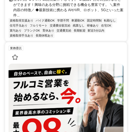
ができます！興味のある分野に挑戦できる機会も豊富です。 ＼案件
内容の特徴／ ◆最新技術に携わる AIやVR、ロボット、5Gといった案
件...
資格取得支援あり
バイク通勤OK
学歴不問
車通勤OK
固定時間制
転勤なし
住宅手当あり
フルリモート
交通費全額支給
残業なし
研修あり
在宅OK
賞与あり
ブランクOK
育休あり
交通費支給
長期歓迎
駅近5分以内
資格取得手当あり
長期休暇あり
業務委託