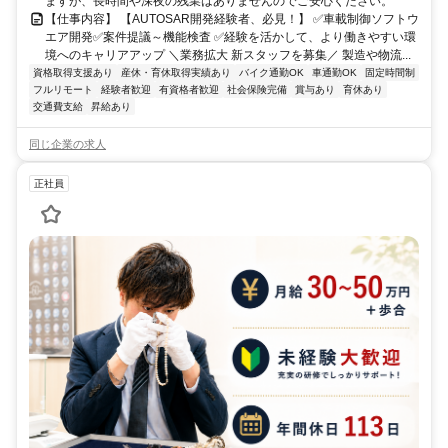
ますが、長時間や深夜の残業はありませんのでご安心ください。
【仕事内容】 【AUTOSAR開発経験者、必見！】 ✅車載制御ソフトウ
エア開発✅案件提議～機能検査 ✅経験を活かして、より働きやすい環
境へのキャリアアップ ＼業務拡大 新スタッフを募集／ 製造や物流...
資格取得支援あり
産休・育休取得実績あり
バイク通勤OK
車通勤OK
固定時間制
フルリモート
経験者歓迎
有資格者歓迎
社会保険完備
賞与あり
育休あり
交通費支給
昇給あり
同じ企業の求人
正社員