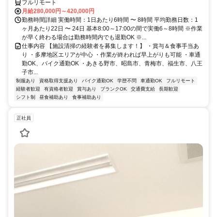
フルリモート
月給280,000円～420,000円
勤務時間詳細 実働時間：1日あたり6時間 〜 8時間 平均勤務日数：1
ヶ月あたり22日 〜 24日 基本8:00～17:00の間で実働6～8時間 ※作業
が早く終わる場合は勤務時間内でも退勤OK ※...
仕事内容 【施設清掃の経験者を募集します！】 ・賞与＆食事手当あ
り ・多摩地区エリアが中心 ・作業が終われば早上がりも可能 ・車通
勤OK、バイク通勤OK ・あきる野市、昭島市、青梅市、福生市、八王
子市...
制服あり
資格取得支援あり
バイク通勤OK
学歴不問
車通勤OK
フルリモート
経験者歓迎
有資格者歓迎
賞与あり
ブランクOK
交通費支給
長期歓迎
シフト制
昼食補助あり
食事補助あり
正社員