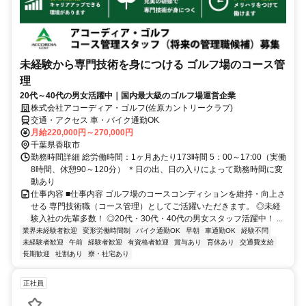
未経験から専門技術を身につける ゴルフ場のコース管
理
20代～40代の男女活躍中｜国内最大級のゴルフ場運営企業
株式会社アコーディア・ゴルフ(佐原カントリークラブ)
交通・アクセス 車・バイク通勤OK
月給220,000円～270,000円
千葉県香取市
勤務時間詳細 総労働時間：1ヶ月あたり173時間 5：00～17:00（実働
8時間、休憩90～120分） ＊日の出、日の入りによって勤務時間に変
動あり
仕事内容 ■仕事内容 ゴルフ場のコースコンディションを維持・向上さ
せる 専門技術職（コース管理）としてご活躍いただきます。 ◎未経
験入社の先輩多数！ ◎20代・30代・40代の男女スタッフ活躍中！ ...
業界未経験者歓迎
変形労働時間制
バイク通勤OK
早朝
車通勤OK
経験不問
未経験者歓迎
午前
経験者歓迎
有資格者歓迎
賞与あり
育休あり
交通費支給
長期歓迎
社割あり
寮・社宅あり
正社員