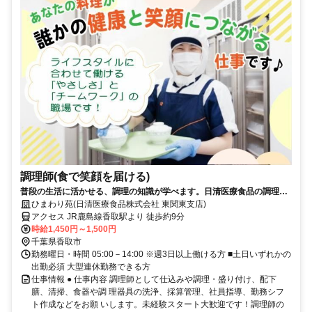
調理師(食で笑顔を届ける)
普段の生活に活かせる、調理の知識が学べます。日清医療食品の調理師
（パート・アルバイト）求人
ひまわり苑(日清医療食品株式会社 東関東支店)
アクセス JR鹿島線香取駅より 徒歩約9分
時給1,450円～1,500円
千葉県香取市
勤務曜日・時間 05:00－14:00 ※週3日以上働ける方 ■土日いずれかの
出勤必須 大型連休勤務できる方
仕事情報 ● 仕事内容 調理師として仕込みや調理・盛り付け、配下
膳、清掃、食器や調 理器具の洗浄、採算管理、社員指導、勤務シフ
ト作成などをお願 いします。未経験スタート大歓迎です！調理師の