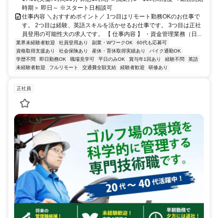
時期＞ 即日～ ※スタート日相談可
仕事内容 ＼おすすめポイント／ 1つ目はリモート勤務OKのお仕事で
す。 2つ目は経験、英語スキルを活かせるお仕事です。 3つ目は正社
員登用の可能性大の求人です。 【 仕事内容 】 ・資金管理業務（日...
業界未経験者歓迎
社員登用あり
副業・WワークOK
60代も応募可
資格取得支援あり
社会保険あり
産休・育休取得実績あり
バイク通勤OK
学歴不問
即日勤務OK
職場見学可
平日のみOK
賞与年1回あり
経験不問
英語
未経験者歓迎
フルリモート
交通費全額支給
経験者歓迎
研修あり
正社員