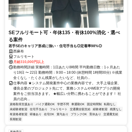
SEフルリモート可・年休135・有休100%消化・選べ
る案件
若手SEのキャリア形成に強い・住宅手当も◎定着率98%◎
西麻布
フルリモート
月給310,000円以上
勤務時間詳細 実働時間：1日あたり8時間 平均勤務日数：1ヶ月あた
り19日 〜 22日 勤務時間：9:00～18:00 (休憩時間 1時間00分) ※残業
全くなし・たくさん残業がしたいなど、社員の...
仕事内容 ★システム開発案件中心の業務内容です。 大手上場企業、
優良企業のプロジェクト先にて、業務システムやWEBアプリの開発
案件をご担当頂きます。 ★幅広い分野に携わることができます！ 社
員の志向...
資格取得支援あり
バイク通勤OK
学歴不問
車通勤OK
固定時間制
転勤なし
未経験者歓迎
住宅手当あり
フルリモート
交通費全額支給
経験者歓迎
残業なし
有資格者歓迎
研修あり
在宅OK
賞与あり
ブランクOK
育休あり
交通費支給
長期歓迎
業務委託