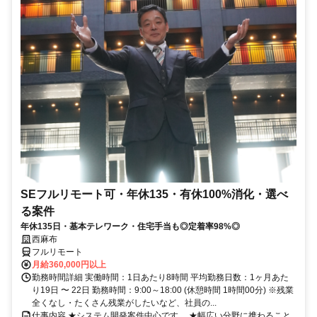
SEフルリモート可・年休135・有休100%消化・選べ
る案件
年休135日・基本テレワーク・住宅手当も◎定着率98%◎
西麻布
フルリモート
月給360,000円以上
勤務時間詳細 実働時間：1日あたり8時間 平均勤務日数：1ヶ月あた
り19日 〜 22日 勤務時間：9:00～18:00 (休憩時間 1時間00分) ※残業
全くなし・たくさん残業がしたいなど、社員の...
仕事内容 ★システム開発案件中心です。 ★幅広い分野に携わること