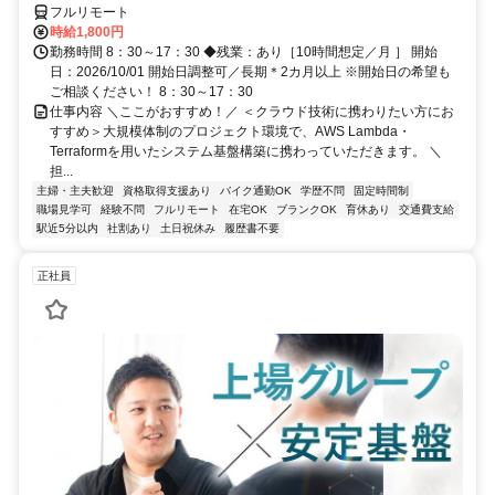
フルリモート
時給1,800円
勤務時間 8：30～17：30 ◆残業：あり［10時間想定／月 ］ 開始
日：2026/10/01 開始日調整可／長期＊2カ月以上 ※開始日の希望も
ご相談ください！ 8：30～17：30
仕事内容 ＼ここがおすすめ！／ ＜クラウド技術に携わりたい方にお
すすめ＞大規模体制のプロジェクト環境で、AWS Lambda・
Terraformを用いたシステム基盤構築に携わっていただきます。 ＼
担...
主婦・主夫歓迎
資格取得支援あり
バイク通勤OK
学歴不問
固定時間制
職場見学可
経験不問
フルリモート
在宅OK
ブランクOK
育休あり
交通費支給
駅近5分以内
社割あり
土日祝休み
履歴書不要
正社員