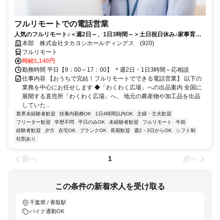
フルリモートでの電話営業
人気のフルリモート♪＜週2日～、1日3時間～＞土日祝日休み♪家事育児
との両立◎プライベートも充実★主婦さんも活躍中
本部 株式会社タカヨシホールディングス (920)
フルリモート
時給1,140円
勤務時間 平日【9：00～17：00】 ＊週2日・1日3時間～応相談
仕事内容 【おうちで完結！フルリモートでできる電話営業】 以下の
業務を中心にお任せします ◆「わくわく広場」への出品案内 全国に
展開する直売所「わくわく広場」へ、 地元の農産物や加工品を出品
していた...
業界未経験者歓迎
扶養内勤務OK
1日4時間以内OK
主婦・主夫歓迎
フリーター歓迎
学歴不問
平日のみOK
未経験者歓迎
フルリモート
午前
経験者歓迎
夕方
在宅OK
ブランクOK
長期歓迎
週2・3日からOK
シフト制
社割あり
前へ
次へ
1
この条件の新着求人を受け取る
千葉県 / 香取駅
バイク通勤OK