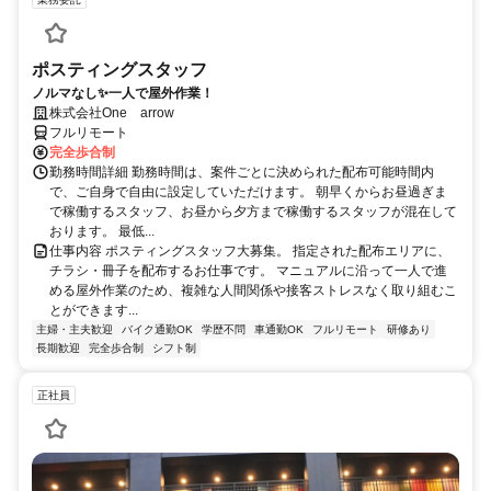
ポスティングスタッフ
ノルマなし✨一人で屋外作業！
株式会社One arrow
フルリモート
完全歩合制
勤務時間詳細 勤務時間は、案件ごとに決められた配布可能時間内
で、ご自身で自由に設定していただけます。 朝早くからお昼過ぎま
で稼働するスタッフ、お昼から夕方まで稼働するスタッフが混在して
おります。 最低...
仕事内容 ポスティングスタッフ大募集。 指定された配布エリアに、
チラシ・冊子を配布するお仕事です。 マニュアルに沿って一人で進
める屋外作業のため、複雑な人間関係や接客ストレスなく取り組むこ
とができます...
主婦・主夫歓迎
バイク通勤OK
学歴不問
車通勤OK
フルリモート
研修あり
長期歓迎
完全歩合制
シフト制
正社員