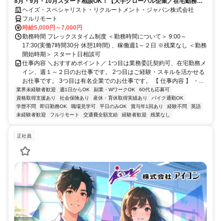
8月・9月・10月スタート相談OK！【大手グローバル企業／在宅勤務メ
イン／週1～2日勤務】IFRSアドバイザー
ヘイズ・スペシャリスト・リクルートメント・ジャパン株式会社
フルリモート
時給5,000円～7,000円
勤務時間 フレックスタイム制度 ＜勤務時間について＞ 9:00～
17:30(実働7時間30分 休憩1時間) 、稼働週1～２日 ※残業なし ＜勤務
開始時期＞ スタート日相談可
仕事内容 ＼おすすめポイント／ 1つ目は業務委託契約可、在宅勤務メ
イン、週１～２日のお仕事です。 2つ目はご経験・スキルを活かせる
お仕事です。 3つ目は有名企業でのお仕事です。 【 仕事内容 】 ・...
業界未経験者歓迎
週1日からOK
副業・WワークOK
60代も応募可
資格取得支援あり
社会保険あり
産休・育休取得実績あり
バイク通勤OK
学歴不問
即日勤務OK
職場見学可
平日のみOK
賞与年1回あり
経験不問
英語
未経験者歓迎
フルリモート
交通費全額支給
経験者歓迎
残業なし
正社員