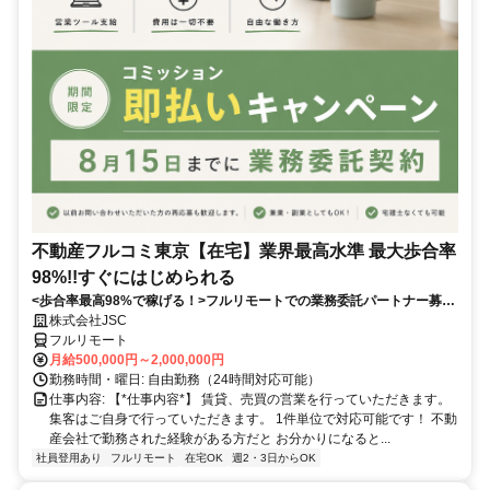
不動産フルコミ東京【在宅】業界最高水準 最大歩合率
98%!!すぐにはじめられる
<歩合率最高98%で稼げる！>フルリモートでの業務委託パートナー募
集！1件単位で対応可能！
株式会社JSC
フルリモート
月給500,000円～2,000,000円
勤務時間・曜日: 自由勤務（24時間対応可能）
仕事内容: 【*仕事内容*】 賃貸、売買の営業を行っていただきます。
集客はご自身で行っていただきます。 1件単位で対応可能です！ 不動
産会社で勤務された経験がある方だと お分かりになると...
社員登用あり
フルリモート
在宅OK
週2・3日からOK