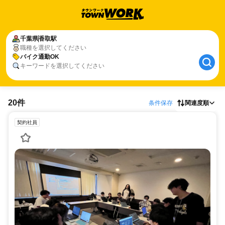
千葉県
香取駅
職種を選択してください
バイク通勤OK
キーワードを選択してください
20件
条件保存
関連度順
契約社員