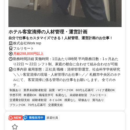
ホテル客室清掃の人材管理・運営計画
自分で仕事をカスタマイズできる！人材管理、運営計画のお仕事！
株式会社Work rep
フルリモート
月給298,000円以上
勤務時間詳細 実働時間：1日あたり8時間 平均勤務日数：1ヶ月あた
り22日 〜 22日 シフト制、家庭の都合に合わせて組み合わせが可能
仕事内容 雇用形態：正社員 職種：清掃管理/運営、社会科学学術研究
＼＼✨客室清掃の現場・人材管理のお仕事✨／／ 札幌市中央区のホテ
ルにて、 客室清掃に係る管理のお仕事をお願いします。 全てのホ
テ...
制服あり
業界未経験者歓迎
副業・WワークOK
60代も応募可
バイク通勤OK
学歴不問
車通勤OK
職場見学可
転勤なし
未経験者歓迎
フルリモート
交通費全額支給
経験者歓迎
ネイルOK
残業なし
研修あり
賞与あり
ブランクOK
70代も応募可
交通費支給
派遣社員