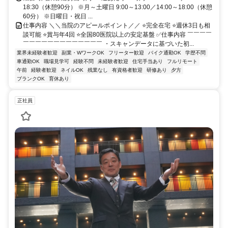
18:30（休憩90分） ※月～土曜日 9:00～13:00／14:00～18:00（休憩
60分） ※日曜日・祝日 ...
仕事内容 ＼＼当院のアピールポイント／／ ⭐完全在宅 ⭐週休3日も相
談可能 ⭐賞与年4回 ⭐全国80医院以上の安定基盤 ✅仕事内容 ￣￣￣￣
￣￣￣￣￣￣￣￣￣￣￣￣￣ ・スキャンデータに基づいた初...
業界未経験者歓迎
副業・WワークOK
フリーター歓迎
バイク通勤OK
学歴不問
車通勤OK
職場見学可
経験不問
未経験者歓迎
住宅手当あり
フルリモート
午前
経験者歓迎
ネイルOK
残業なし
有資格者歓迎
研修あり
夕方
ブランクOK
育休あり
正社員