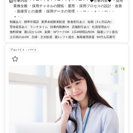
仕事内容 ・・ー・・＋・・ー・・＋・・ー・・ ◆仕事内容◆ ・採用
業務全般 ・採用チャネルの開拓・運用 ・採用プロセスの設計・改善
・面接官との連携 ・採用データの管理 ・・ー・・＋・・ー・・
＋・...
制服あり
標準中国語
業界未経験者歓迎
飲食割引あり
短期（3ヵ月以内）
育休延長あり
ランチタイム
扶養内勤務OK
店舗割引あり
社員登用あり
無料研修
週1日からOK
副業・WワークOK
1日4時間以内OK
隔週シフト提出
土日祝のみOK
主婦・主夫歓迎
週1シフト提出
無期雇用派遣
60代も応募可
アルバイト・パート