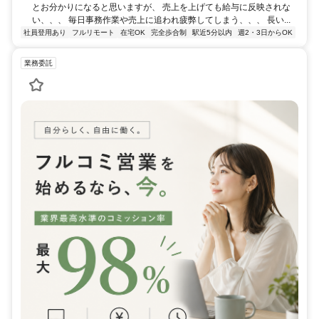
とお分かりになると思いますが、 売上を上げても給与に反映されな
い、、、 毎日事務作業や売上に追われ疲弊してしまう、、、 長い...
社員登用あり
フルリモート
在宅OK
完全歩合制
駅近5分以内
週2・3日からOK
業務委託