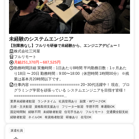
未経験のシステムエンジニア
【別業務なし】フルリモ研修で未経験から、エンジニアデビュー！
株式会社三河屋
フルリモート
月給251,370円～687,525円
勤務時間詳細 実働時間：1日あたり8時間 平均勤務日数：1ヶ月あた
り18日 〜 20日 勤務時間：9:00〜18:00（休憩時間 1時間00分） ※残
業は基本月20時間以下です。
仕事内容 ======================= 20−30代活躍中！ 現在、プロ
グラミング学習を頑張っている システムエンジニアを目指す皆様！
=======================...
業界未経験者歓迎
ランチタイム
社員登用あり
副業・WワークOK
主婦・主夫歓迎
資格取得支援あり
フリーター歓迎
学歴不問
車通勤OK
固定時間制
経験不問
未経験者歓迎
住宅手当あり
フルリモート
交通費全額支給
経験者歓迎
ネイルOK
有資格者歓迎
研修あり
在宅OK
派遣社員