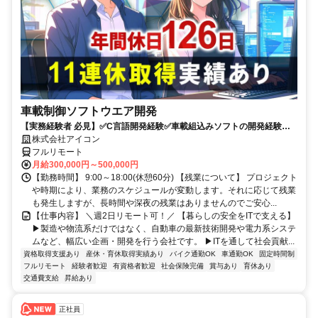
車載制御ソフトウエア開発
【実務経験者 必見】✅C言語開発経験✅車載組込みソフトの開発経験 ✅
年間休日126日+有給✅週2程度リモート可✅9時～18時勤務
株式会社アイコン
フルリモート
月給300,000円～500,000円
【勤務時間】 9:00～18:00(休憩60分) 【残業について】 プロジェクト
や時期により、業務のスケジュールが変動します。それに応じて残業
も発生しますが、長時間や深夜の残業はありませんのでご安心...
【仕事内容】 ＼週2日リモート可！／ 【暮らしの安全をITで支える】
▶製造や物流系だけではなく、自動車の最新技術開発や電力系システ
ムなど、幅広い企画・開発を行う会社です。 ▶ITを通して社会貢献...
資格取得支援あり
産休・育休取得実績あり
バイク通勤OK
車通勤OK
固定時間制
フルリモート
経験者歓迎
有資格者歓迎
社会保険完備
賞与あり
育休あり
交通費支給
昇給あり
正社員