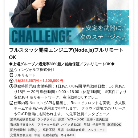
フルスタック開発エンジニア(Node.js)フルリモート
OK
◆上場グループ／還元率80%超／前給保証／フルリモートOK◆
ウィンヴォルブ株式会社
フルリモート
月給353,667円～1,100,000円
勤務時間詳細 実働時間：1日あたり8時間 平均勤務日数：1ヶ月あた
り18日 〜 20日 勤務時間：9:00～18:00（休憩1時間） ※案件により
変動あり ※リモートワーク、在宅勤務OK ▼フレ...
仕事内容 Node.jsでAPIを構築し、Reactでフロントを実装。 少人数
チームで企画から運用まで担当します。 クラウド環境でのリリース
やCI/CD整備にも関われます。 ＼先輩社員インタビュー／...
業界未経験者歓迎
ランチタイム
副業・WワークOK
主婦・主夫歓迎
資格取得支援あり
フリーター歓迎
バイク通勤OK
早朝
学歴不問
車通勤OK
固定時間制
転勤なし
経験不問
英語
未経験者歓迎
フルリモート
交通費全額支給
午前
経験者歓迎
ネイルOK